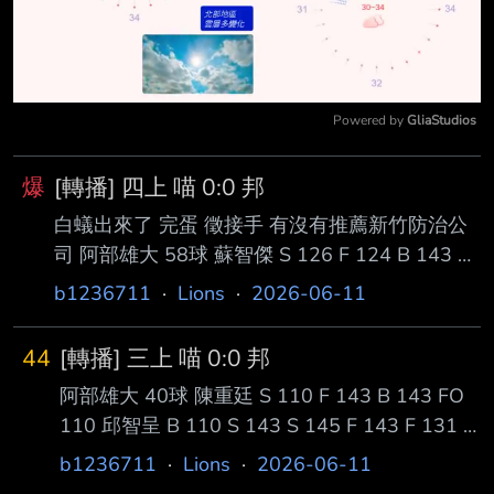
Powered by 
GliaStudios
Mute
爆
[轉播] 四上 喵 0:0 邦
白蟻出來了 完蛋 徵接手 有沒有推薦新竹防治公
司 阿部雄大 58球 蘇智傑 S 126 F 124 B 143 B
141 GO 陳鏞基 B 143 FO 128 差 2 奈米 潘傑楷
b1236711
·
Lions
·
2026-06-11
B 127 B 128 Sw 129 B 144 FO 143 我就轉到
這 QQ --
44
[轉播] 三上 喵 0:0 邦
阿部雄大 40球 陳重廷 S 110 F 143 B 143 FO
110 邱智呈 B 110 S 143 S 145 F 143 F 131 H
111 內安 回兩成囉 戴伯丞 B 129 S 超時 Sw
b1236711
·
Lions
·
2026-06-11
129 Sw 130 K 陳傑憲 B 112 B 141 S 143 F