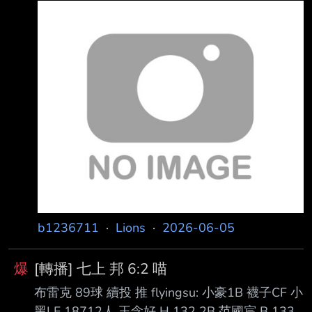
丞-左外野手=>右外野手。 更換選手：-王勝偉
=>捕手-戴培峰。 更換選手：捕手-張育豪=>中
外野手-周佳樂。 更換投手：魔力藍=>李建勳。
李丞齡 K 陳聖平 FO 張 翔 GO --
b1236711
·
Lions
·
2026-06-05
爆
[轉播] 七上 邦 6:2 喵
布雷克 89球 續投 推 flyingsu: 小豪1B 襪子CF 小
黑LF 18712人 王念好 H 132 2B 范國宸 B 133