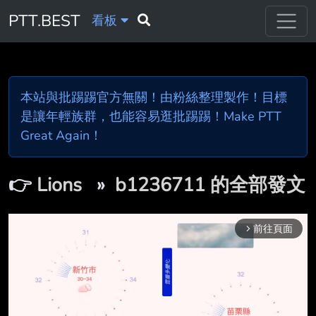
PTT.BEST
看板
本站與批踢踢官方無關！由粉絲整理製作！目標
是讓年輕族群，也能容易逛批踢踢！Make PTT
Great Again！
👉
Lions
»
b1236711 的全部發文
前往頁面
arrow_forward_ios