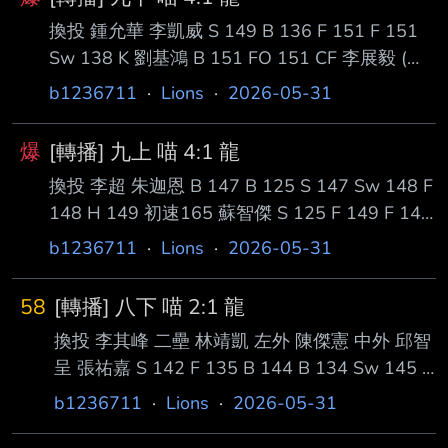
力藍 49球 --
換投 鍾允華 李凱威 S 149 B 136 F 151 F 151
Sw 138 K 劉基鴻 B 151 FO 151 CF 李展毅 (代
張政禹 S 153 B 139 Sw 140 B 141 B 153 Sw
b1236711
·
Lions
·
2026-05-31
140 K 鍾允華 12SV 並列救援王 謝謝大家 還好
有贏 救援成功 --
爆
[轉播] 九上 喵 4:1 龍
換投 李超 朱迦恩 B 147 B 125 S 147 Sw 148 F
148 H 149 初速165 蘇智傑 S 125 F 149 F 148
GO 132 類短打 林子豪 B 150 B 123 S 126 GO
b1236711
·
Lions
·
2026-05-31
148 類短打 潘傑楷 S 148 B 134 B 126 H 127
3:1 陳聖平 陳重羽 陳傑憲 --
58
[轉播] 八下 喵 2:1 龍
換投 李其峰 二壘 林靖凱 左外 陳傑憲 中外 邱智
呈 張祐嘉 S 142 F 135 B 144 B 134 Sw 145 K
郭天信 S 146 GO 145 2B 朱育賢 B 146 FO LF
b1236711
·
Lions
·
2026-05-31
--