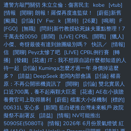
遭警方敲門關切 朱立立倫：傷害民主
kobe
[vtub]
[情報
[閒聊] 朗報！羅傑再度進監獄！
[蔚藍]新舊
[颱風]
[討論] [V
Fw:
k
[黑特]
[26夏]
[鳴潮]
F
[FGO]
[無職]
[問卦]新竹教授砍死妹夫重點整理！7
千萬去投0050
[新聞]
[LIVE] CPBL
[開戰]
[獵人]
小傑、奇犽最後有達到旅團級別嗎？
快訊／
[情報]
信
[閒聊] Peyz太慘了吧
[LIVE] CPBL例行賽
[轉
播]
[發錢]
[花邊] JT：我不想跟自認什麼都知道的人
待一起
[討論] Kuminga怎麼才過一年 身價掉這麼
多？
[請益] DeepSeek 老闆內部會議
[討論] 權喜
原：不再公開班機資訊了
[閒聊]
[討論] 雙北實居人
口近700萬，養不起兩顆大巨蛋
[花邊] AE在小孩贍
養費官司上取得勝利
[蔚藍] 檔案大小保機制
[標的]
00631L 安心多
[新聞] 藍白硬推台灣未來帳戶 政院
擬祭不副署反
[請益]
[情報] NV可能推出
5090SE(5080Ti)
[情報] 2026年 6月份景氣燈號 紅