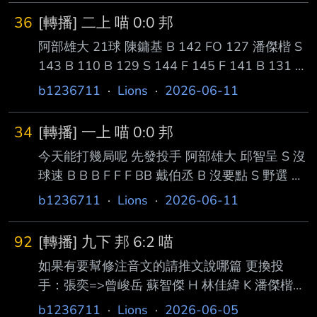
143 GO --
36
[轉播] 二上 喵 0:0 邦
阿部雄大 21球 陳鏞基 B 142 FO 127 潘傑楷 S
143 B 110 B 129 S 144 F 145 F 141 B 131 H
130 陳重羽 B 143 Sw 144 F 143 F 144 H 126
b1236711
·
Lions
·
2026-06-11
多跑被抓 陳聖平 2OUT 3B S 142 S 141 B 142
GO --
34
[轉播] 一上 喵 0:0 邦
今天能打幾局呢 先發投手 阿部雄大 邱智呈 S 沒
球速 B B B F F F BB 戴伯丞 B 沒要點 S 野選 陳
傑憲 S B B 感覺接近 F B 130 九宮格來了 F 143
b1236711
·
Lions
·
2026-06-11
F 143 BB 145 蘇智傑 1OUT 12B S 127 DP --
92
[轉播] 九下 邦 6:2 喵
如果有要幫修注音文的請推文說哪篇 更換投
手：張奕=>曾峻岳 蘇智傑 H 林佳緯 K 潘傑楷
BB 朱迦恩 K 陳聖平 FO --
b1236711
·
Lions
·
2026-06-05