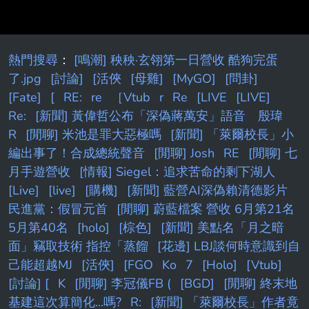
熱門搜尋
：
[鳴潮] 秧秧·玄翎第一日營收 酷狗完蛋
了.jpg
[討論]
[活俠
[母雞]
[MyGO]
[問卦]
[Fate]
[
RE:
re
［Vtub
r
Re
[LIVE
[LIVE]
Re:
[新聞] 黃偉哲公布「深偽蔣萬安」語音 殷瑋
R
[閒聊] 米池是罪大惡極嗎
[新聞] 「萊爾校長」小
編出事了！合成總統聲音
[閒聊] Josh
RE
[閒聊] 七
月手遊營收
[情報] Siegel：追求苦命的剩下湖人
[Live]
[live]
[購機]
[新聞] 藍營AI深偽賴清德影片
民進黨：假冒元首
[閒聊] 蔚藍檔案 營收 6月第21名
5月第40名
[holo]
[棕色]
[新聞] 美點名「月之暗
面」竊取技術 指控「蒸餾
[花邊] LBJ談何時意識到自
己能超越MJ
[活俠]
[FGO
Ko
7
[Holo]
[Vtub]
[討論] [
K
[閒聊] 李冠儀FB (
[BGD]
[閒聊] 終末地
基建這次算簡化...嗎?
R:
[新聞] 「萊爾校長」作者竟