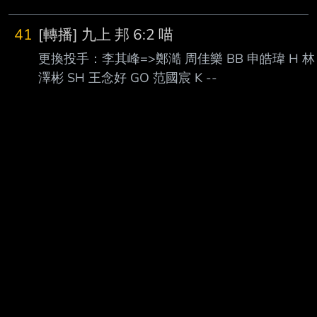
41
[轉播] 九上 邦 6:2 喵
更換投手：李其峰=>鄭澔 周佳樂 BB 申皓瑋 H 林
澤彬 SH 王念好 GO 范國宸 K --