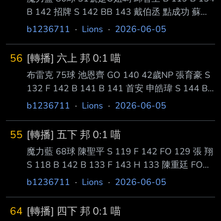
B 142 招牌 S 142 BB 143 戴伯丞 點成功 蘇智
傑 S 144 GO 144 陳鏞基 B 137 Sw 143 F 136
b1236711
·
Lions
·
2026-06-05
H 145 0:2 林佳緯代跑 潘傑楷 B 143 Sw 134
Sw 144 S 123 K 魔力藍 95球 -- 李建勳轉隊了
56
[轉播] 六上 邦 0:1 喵
一下
布雷克 75球 池恩齊 GO 140 42歲NP 張育豪 S
132 F 142 B 141 B 141 首安 申皓瑋 S 144 B
143 F 133 有D沒P 聖光背後傳球 2OUT一壘 林
b1236711
·
Lions
·
2026-06-05
澤彬 B 142 S 142 B 144 邦這兩個打者內角球
感覺都會往前一點 FO --
55
[轉播] 五下 邦 0:1 喵
魔力藍 68球 陳聖平 S 119 F 142 FO 129 張 翔
S 118 B 142 B 133 F 143 H 133 陳重廷 FO
143 邱智呈 B 146 Sw 135 B CS --
b1236711
·
Lions
·
2026-06-05
64
[轉播] 四下 邦 0:1 喵