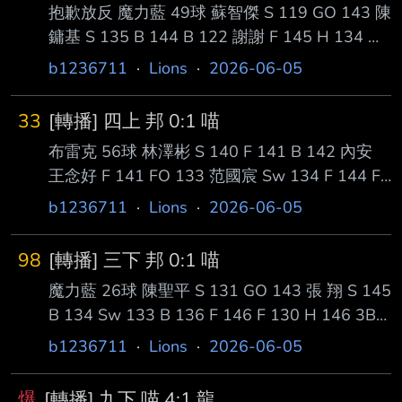
抱歉放反 魔力藍 49球 蘇智傑 S 119 GO 143 陳
鏞基 S 135 B 144 B 122 謝謝 F 145 H 134 潘
傑楷 B 144 S 122 B 145 B 134 在聊巨大黑青
b1236711
·
Lions
·
2026-06-05
S 143 Sw K+SB+挑戰原判 主審有指打者 代表
是判揮棒不是判好球? 曾智偵有45歲SB 李丞齡
33
[轉播] 四上 邦 0:1 喵
B 134 B 144 B 131 S 144 F 134 Sw 145 K 68
布雷克 56球 林澤彬 S 140 F 141 B 142 內安
球 --
王念好 F 141 FO 133 范國宸 Sw 134 F 144 F
143 B 131 國防布 DP --
b1236711
·
Lions
·
2026-06-05
98
[轉播] 三下 邦 0:1 喵
魔力藍 26球 陳聖平 S 131 GO 143 張 翔 S 145
B 134 Sw 133 B 136 F 146 F 130 H 146 3B
主播鐵嘴 陳重廷 F 132 F 144 H 132 1:0 邱智
b1236711
·
Lions
·
2026-06-05
呈 B 144 CS S 145 B 136 S 137 B 145 F 146
BB 134 戴伯丞 B 136 B 134 F 144 FO 145 魔
爆
[轉播] 九下 喵 4:1 龍