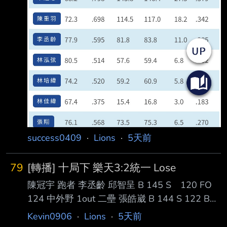
success0409
·
Lions
·
5天前
79
[轉播] 十局下 樂天3:2統一 Lose
陳冠宇 跑者 李丞齡 邱智呈 B 145 S 120 FO
124 中外野 1out 二壘 張皓崴 B 144 S 122 B
125 S 123 GO 146 二滾 2outs 三壘 陳傑憲 S
Kevin0906
·
Lions
·
5天前
125 GO 147 游滾 3outs Game Set --