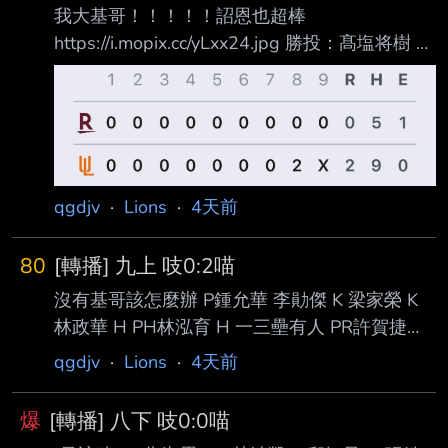
我大基哥！！！！！詔恩也超棒
https://i.mopix.cc/yLxx24.jpg 勝投：髙塩将樹 敗
投：呂詠臻 MVP：陳鏞基（2-4,2RBI） E：余
德龍 林詔恩 5.1局無失分,8K NP88 邱智呈2-4
張皓崴2-4 連續12場次安打 鍾允華連續7場救援
成功 --
qgdjv
·
Lions
·
4天前
80
[轉播] 九上 吱0:2喵
沒有基哥該怎麼辦 P鍾允華 李勛傑 K 梁家榮 K
林政華 H PH林泓育 H 一三壘有人 PR許賀捷
PH林立 FO --
qgdjv
·
Lions
·
4天前
爆
[轉播] 八下 吱0:0喵