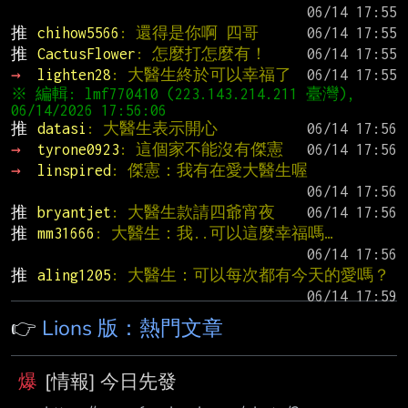
推 
chihow5566
: 還得是你啊 四哥
推 
CactusFlower
: 怎麼打怎麼有！
→ 
lighten28
: 大醫生終於可以幸福了
※ 編輯: lmf770410 (223.143.214.211 臺灣), 
推 
datasi
: 大醫生表示開心
→ 
tyrone0923
: 這個家不能沒有傑憲
→ 
linspired
: 傑憲：我有在愛大醫生喔
推 
bryantjet
: 大醫生款請四爺宵夜
推 
mm31666
: 大醫生：我..可以這麼幸福嗎…
推 
aling1205
: 大醫生：可以每次都有今天的愛嗎？
👉
Lions 版：熱門文章
爆
[情報] 今日先發