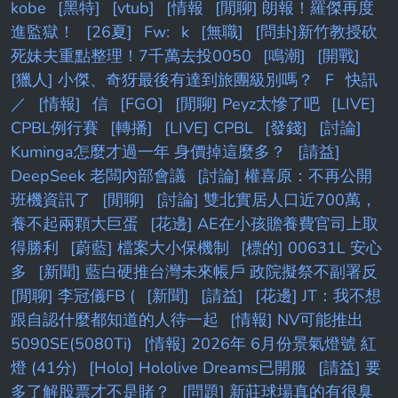
kobe
[黑特]
[vtub]
[情報
[閒聊] 朗報！羅傑再度
進監獄！
[26夏]
Fw:
k
[無職]
[問卦]新竹教授砍
死妹夫重點整理！7千萬去投0050
[鳴潮]
[開戰]
[獵人] 小傑、奇犽最後有達到旅團級別嗎？
F
快訊
／
[情報]
信
[FGO]
[閒聊] Peyz太慘了吧
[LIVE]
CPBL例行賽
[轉播]
[LIVE] CPBL
[發錢]
[討論]
Kuminga怎麼才過一年 身價掉這麼多？
[請益]
DeepSeek 老闆內部會議
[討論] 權喜原：不再公開
班機資訊了
[閒聊]
[討論] 雙北實居人口近700萬，
養不起兩顆大巨蛋
[花邊] AE在小孩贍養費官司上取
得勝利
[蔚藍] 檔案大小保機制
[標的] 00631L 安心
多
[新聞] 藍白硬推台灣未來帳戶 政院擬祭不副署反
[閒聊] 李冠儀FB (
[新聞]
[請益]
[花邊] JT：我不想
跟自認什麼都知道的人待一起
[情報] NV可能推出
5090SE(5080Ti)
[情報] 2026年 6月份景氣燈號 紅
燈 (41分)
[Holo] Hololive Dreams已開服
[請益] 要
多了解股票才不是賭？
[問題] 新莊球場真的有很臭