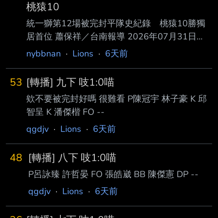
桃猿10
統一獅第12場被完封平隊史紀錄 桃猿10勝獨
居首位 蕭保祥／台南報導 2026年07月31日
21:04 統一獅31日晚間在台南亞太棒球場全場攻
nybbnan
·
Lions
·
6天前
擊乏力，終場0比1遭到樂天桃猿完封，獅隊今年
第 12場被完封平2005年隊史紀錄，桃猿下半季
53
[轉播] 九下 吱1:0喵
10勝比敗多4場獨居首位。 全場唯一半局在5局
欸不要被完封好嗎 很難看 P陳冠宇 林子豪 K 邱
上，林政華率先擊出安打，余德龍短打成功讓跑
智呈 K 潘傑楷 FO --
者上三壘，嚴宏鈞擊出 一壘方向滾地球，林子
豪傳本壘，林政華滑回本壘得分。 陳鏞基與潘
qgdjv
·
Lions
·
6天前
傑楷7局下無人出局連續安打，林靖凱觸擊戰術
失敗，林佳緯三振，朱迦恩代打 擊出中外野飛
48
[轉播] 八下 吱1:0喵
球被接殺，兩隊全場
P呂詠臻 許哲晏 FO 張皓崴 BB 陳傑憲 DP --
qgdjv
·
Lions
·
6天前