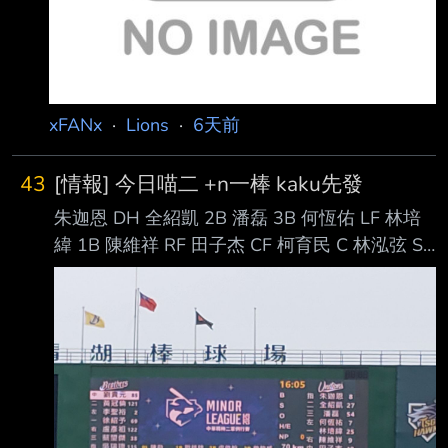
xFANx
·
Lions
·
6天前
43
[情報] 今日喵二 +n一棒 kaku先發
朱迦恩 DH 全紹凱 2B 潘磊 3B 何恆佑 LF 林培
緯 1B 陳維祥 RF 田子杰 CF 柯育民 C 林泓弦 SS
郭俊麟 P 中職官方轉播
https://www.youtube.com/live/5OVV4GWqKqs
?si=8ntmxqvOTk3LNXz1 ----- Sent from JPTT
on my Samsung SM-A5660. --