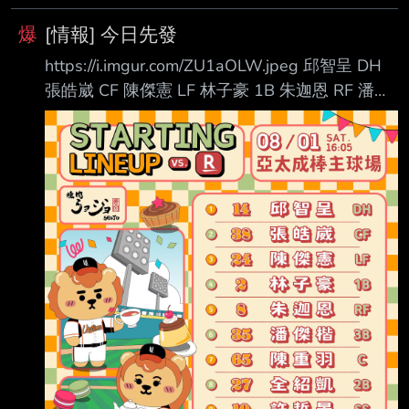
爆
[情報] 今日先發
https://i.imgur.com/ZU1aOLW.jpeg 邱智呈 DH
張皓崴 CF 陳傑憲 LF 林子豪 1B 朱迦恩 RF 潘傑
楷 3B 陳重羽 C 全紹凱 2B 許哲晏 SS 周彥農 P
這個二遊 投手保重 --