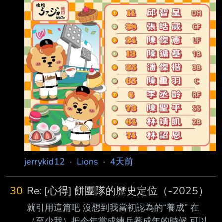
jerrykid12
·
Lions
·
4天前
30
Re: [心得] 餅團隊的歷史定位（-2025）
就引用這篇吧 沒想到我當初認為的“養成” 在
（至少我）把今年當成練兵養成年的時候 可以