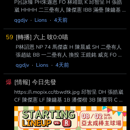
P呂詠臻 PH朱迦恩 FO 林靖凱 K 邱智呈 H 張皓
崴 HHHH 二三壘有人 陳傑憲 IBB 滿壘 陳鏞基 H
0:2 一三壘有人 我要哭了 PR許哲晏 潘傑楷 K --
qgdjv
·
Lions
·
4天前
59
[轉播] 六上 吱0:0喵
P林詔恩 NP 74 馬傑森 H 陳晨威 SH 二壘有人
張趙紘 BB 一二壘有人 換投 王鏡銘 威克 FO 李
勛傑 FO --
qgdjv
·
Lions
·
4天前
爆
[情報] 今日先發
https://i.mopix.cc/tbwdtk.jpg 邱智呈 DH 張皓崴
CF 陳傑憲 LF 陳鏞基 1B 潘傑楷 3B 陳重羽 C 李
丞齡 RF 陳聖平 SS 林靖凱 2B 林詔恩 P 就…打線
加油吧 --