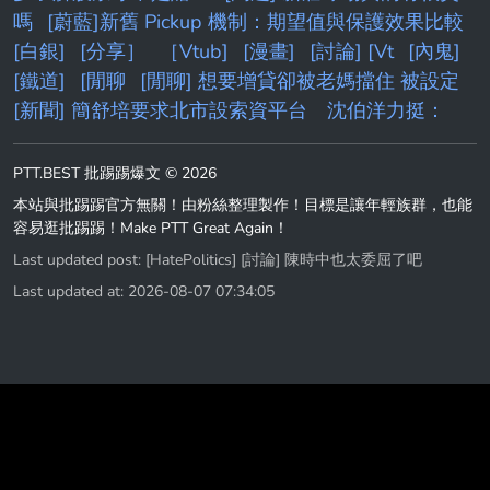
嗎
[蔚藍]新舊 Pickup 機制：期望值與保護效果比較
[白銀]
[分享］
［Vtub]
[漫畫]
[討論] [Vt
[內鬼]
[鐵道]
[閒聊
[閒聊] 想要增貸卻被老媽擋住 被設定
[新聞] 簡舒培要求北市設索資平台 沈伯洋力挺：
PTT.BEST 批踢踢爆文 © 2026
本站與批踢踢官方無關！由粉絲整理製作！目標是讓年輕族群，也能
容易逛批踢踢！Make PTT Great Again！
Last updated post:
[HatePolitics] [討論] 陳時中也太委屈了吧
Last updated at: 2026-08-07 07:34:05