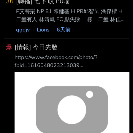
36
[轉播] 七下 吱1:0喵
P艾菩樂 NP 81 陳鏞基 H PR邱智呈 潘傑楷 H 一
二壘有人 林靖凱 FC 點失敗 一樣一二壘 林佳緯
K PH朱迦恩 FO 為什麼是代打張翔啊 我看不懂 -
qgdjv
·
Lions
·
6天前
-
爆
[情報] 今日先發
https://www.facebook.com/photo/?
fbid=1616048023213039
https://i.meee.com.tw/5VgDCTp.jpg 7/31(五)
18:35 亞太成棒主球場 攝氏29-30度 降雨機率
20% 樂天桃猿 vs. 統一7-ELEVEN獅 對戰打擊率
上壘率 1 張皓崴 RF (L) - 無對戰過 2 陳傑憲 LF
(L) 0.258 (8-31) 0.385 1HR 7BB 2K 3 林子豪
1B (L) 0.250 (6-24) 0.308 3H