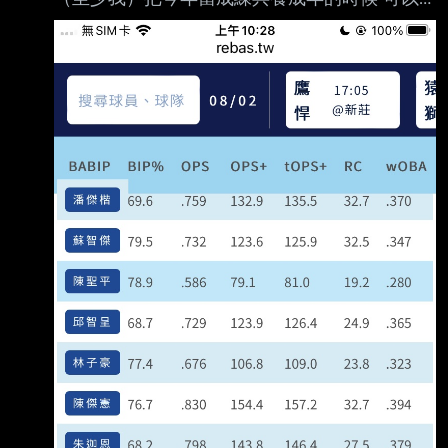
再打了我一次臉 不是因為戰績一飛衝天，讓我
發現原來餅瓜不只會養成 而是發現原來所謂的
養成很強， 如同以前中職所謂的守備組： 因為
打擊爛掉，但該球員莫名的還能存在職棒，就把
他當成守備組 今年戰績鳥掉，我覺得預料之內
餅瓜從當年二軍總教練時期，其實就有很多調度
問題 （謝謝板友更正，大餅只擔任過二軍教
練，同時期是高千秋當總教練） 只是從撈到一
冠，突然贏球治百病 不過今年的戰況到現在 越
來越困惑的點是： 如果真的是“非常會養成”