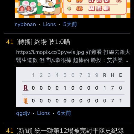
nybbnan
·
Lions
·
5天前
41
[轉播] 終場 吱1:0喵
https://i.mopix.cc/9pywIs.jpg 好難看 打線去跟大
醫生道歉 但喵以豪很棒 超棒的 勝投：艾菩樂 敗
投：布雷克 E：許哲晏 布雷克 七局失一分
NP91 張皓崴 1-3,1BB 守備NP*2 潘傑楷 2-4 --
qgdjv
·
Lions
·
6天前
41
[新聞] 統一獅第12場被完封平隊史紀錄