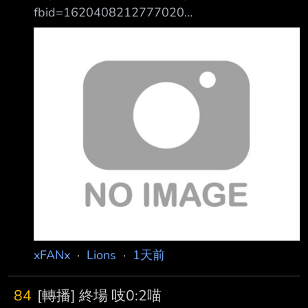
fbid=1620408212777020
https://i.meee.com.tw/RngFbKU.jpg 8/5(三)
18:35 天母棒球場 攝氏30-32度 降雨機率20%
統一7-ELEVEN獅 vs. 味全龍 對蔣打擊率 上壘率
1 邱智呈 CF (L) 0.000 (0-2) 0.333 1BB 2K 2 張
皓崴 RF (L) 沒對戰過 3 陳傑憲 LF (L) 0.000 (0-
2) 0.000 4 陳鏞基 1B (R) 沒
xFANx
·
Lions
·
1天前
84
[轉播] 終場 吱0:2喵