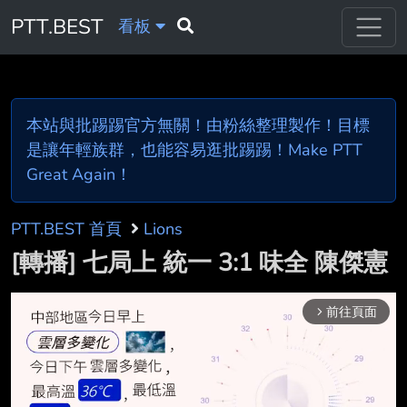
PTT.BEST
看板
本站與批踢踢官方無關！由粉絲整理製作！目標
是讓年輕族群，也能容易逛批踢踢！Make PTT
Great Again！
PTT.BEST 首頁
Lions
[轉播] 七局上 統一 3:1 味全 陳傑憲
前往頁面
arrow_forward_ios