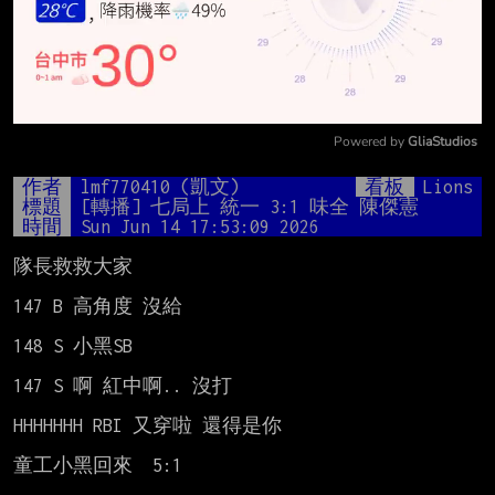
Powered by 
GliaStudios
Mute
作者
lmf770410 (凱文)
看板
Lions
標題
[轉播] 七局上 統一 3:1 味全 陳傑憲
時間
Sun Jun 14 17:53:09 2026
隊長救救大家

147 B 高角度 沒給

148 S 小黑SB

147 S 啊 紅中啊.. 沒打

HHHHHHH RBI 又穿啦 還得是你

童工小黑回來  5:1
