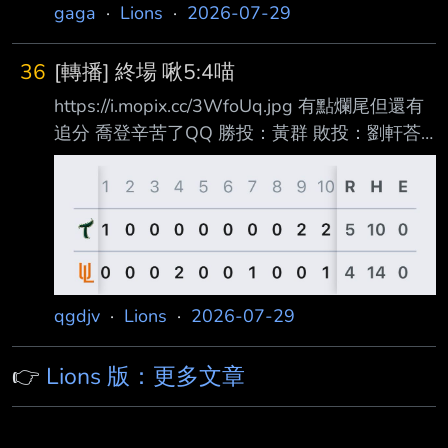
7月29日亞太台鋼統一之戰 近況火燙的喵以豪張
起碼對我自己是肯定。」 2017年選秀會首輪指
gaga
·
Lions
·
2026-07-29
皓崴不只先發 而且扛下了開路先鋒的位置 良好
名，陳重羽進職棒練到專職捕手，將在30歲獲得
的球棒控制能力展露無疑 不管投到那個位置 用
FA資格，陳重羽本季前 56場出賽有55場蹲捕，
36
[轉播] 終場 啾5:4喵
切的用碰的總能帶到巧妙的位置 形成安打 不只
攻擊指數為.6
https://i.mopix.cc/3WfoUq.jpg 有點爛尾但還有
完成生涯第一次的猛打賞 還多送一支安打形成
追分 喬登辛苦了QQ 勝投：黃群 敗投：劉軒荅
鐵支 OPS也來到了.9大關 終場台鋼5：4擊敗統
HR：王博玄 喬登 七局失1分 NP 104 張皓崴 4-
一 --
5,SB*2（生涯首鐵支） 陳傑憲2-4,SB*1 林子豪
2-5,1RBI,SB*1 潘傑楷2-5,1RBI --
qgdjv
·
Lions
·
2026-07-29
👉
Lions 版：更多文章