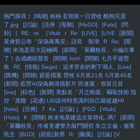
熱門搜尋
：
[鳴潮] 秧秧·玄翎第一日營收 酷狗完蛋
了.jpg
[討論]
[活俠
[母雞]
[MyGO]
[Fate]
[問
卦]
[
RE:
re
［Vtub
r
Re
[LIVE]
[LIVE
[新聞]
黃偉哲公布「深偽蔣萬安」語音 殷瑋
R
Re:
[閒
聊] 米池是罪大惡極嗎
[新聞] 「萊爾校長」小編出事
了！合成總統聲音
[閒聊] Josh
[閒聊] 七月手遊營
收
RE
[情報] Siegel：追求苦命的剩下湖人
[Live]
[購機]
[閒聊] 蔚藍檔案 營收 6月第21名 5月第40名
[新聞] 藍營AI深偽賴清德影片 民進黨：假冒元首
[live]
[棕色]
[新聞] 美點名「月之暗面」竊取技術 指
控「蒸餾
[花邊] LBJ談何時意識到自己能超越MJ
[holo]
[活俠]
7
Ko
[討論] [
[FGO
[Vtub]
[Holo]
K
[閒聊] 終末地基建這次算簡化...嗎?
[新聞]
「萊爾校長」作者竟遭警方敲門關切 朱立立倫：傷害
民主
[BGD]
[蔚藍]新舊
R:
[颱風]
[討論] [V