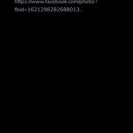
https://www.facebook.com/photo/?
fbid=1621298282688013
https://i.meee.com.tw/864IYrN.jpg 8/6(四) 18:35
天母棒球場 攝氏30-31度 降雨機率20% 統一7-
ELEVEN獅 vs. 味全龍(先發投手郭郁政) 對郭打擊
率 上壘率 1 邱智呈 CF (L) 0.364 ( 8-22) 0.391
1HR 1BB 2K 2 張皓崴 RF (L) 0.667 ( 2- 3) 0.750
1BB 二軍數據 3 陳傑憲