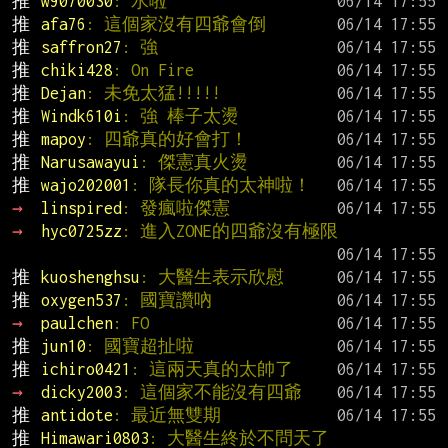
推 
w9070030
: 水啦
推 
afa76
: 這個家沒有四爺會倒
推 
saffron27
: 強
推 
chiki428
: On Fire
推 
Dejan
: 未免太猛!!!!!
推 
Windk610i
: 強 棒子太燙
推 
mapoy
: 四爺真的好會打！
推 
Narusawayui
: 傑憲真火燙
推 
wajo202001
: 隊長你真的太神啦！
→ 
linspired
: 發瘋啦傑憲
→ 
hyc0725zz
: 進入ZONE的四爺沒有極限
推 
kuoshenghsu
: 大醫生表示欣慰
推 
oxygen537
: 國寶讚吶
→ 
paulchen
: FO
推 
jun10
: 國寶超扯啦
推 
ichiro0421
: 這兩天真的太帥了
→ 
dicky2003
: 這個家不能沒有四爺
推 
antidote
: 最近無雙期
推 
Himawari0803
: 大醫生終於不問天了