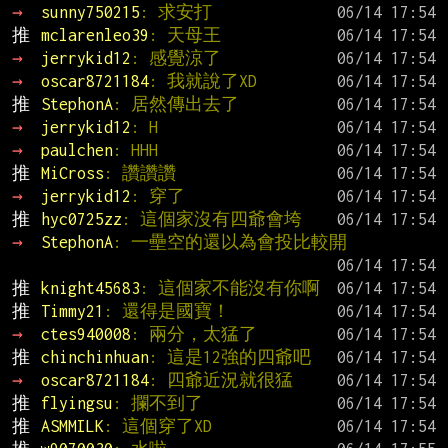
→ 
sunny750215
: 求安打
推 
mclarenleo39
: 天母王
→ 
jerrykid12
: 感覺涼了
→ 
oscar8721184
: 我就說了XD
推 
StephonA
: 居然傳出去了
→ 
jerrykid12
: H
→ 
paulchen
: HHH
推 
MiCross
: 讚讚讚
→ 
jerrykid12
: 穿了
推 
hyc0725zz
: 這個家沒有四爺會垮
→ 
StephonA
: 一壘空的還以為會投比較開
推 
knight45683
: 這個家不能沒有你啊
推 
Timmy21
: 還得是國寶！
→ 
ctes940008
: 兩分，太猛了
推 
chinchinhuan
: 這是12強的四爺吧
→ 
oscar8721184
: 四爺近況就很猛
推 
flyingsu
: 攔不到了
推 
ASMMILK
: 這個穿了XD