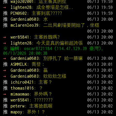
推 
wajo202001
: 這主審真的扯
→ 
lighten28
: 成全整場是怎樣..
推 
PIN0602
: 主審到底?????
推 
Gardenia0603
: 水
推 
mclarenleo39
: 二出局劇場要開始了，坐穩
→ 
wer85841
: 主審姓魏嗎?
→ 
lighten28
: 今天是真的偏袒超誇張
※ 編輯: oscar8721184 (114.47.129.39 臺灣), 
→ 
Gardenia0603
: 別掙扎了 給一勝嘛
推 
ASMMILK
: 喬登：
→ 
Gardenia0603
: 贏
→ 
Gardenia0603
: 欸欸欸怎樣
推 
ichiro0421
: 主審？
推 
thomas1016
: ？
→ 
mimaomao
: 界外嗎？
推 
wer85841
: ????????
推 
peterw
: 主審搶戲喔
推 
mapoy
: 界外！？