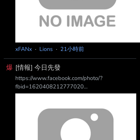
xFANx
·
Lions
·
21小時前
爆
[情報] 今日先發
https://www.facebook.com/photo/?
fbid=1620408212777020
https://i.meee.com.tw/RngFbKU.jpg 8/5(三)
18:35 天母棒球場 攝氏30-32度 降雨機率20%
統一7-ELEVEN獅 vs. 味全龍 對蔣打擊率 上壘率
1 邱智呈 CF (L) 0.000 (0-2) 0.333 1BB 2K 2 張
皓崴 RF (L) 沒對戰過 3 陳傑憲 LF (L) 0.000 (0-
2) 0.000 4 陳鏞基 1B (R) 沒