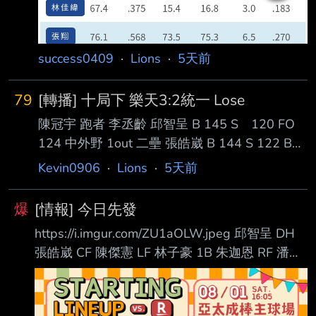
success0409
·
Lions
·
5天前
79
[轉播] 十局下 樂天3:2統一 Lose
陳冠宇 跑者 李丞齡 邱智呈 B 145 S 120 FO
124 中外野 1out 二壘 張皓崴 B 144 S 122 B
125 S 123 GO 146 二滾 2outs 三壘 陳傑憲 S
Kevin0906
·
Lions
·
5天前
125 GO 147 游滾 3outs Game Set --
爆
[情報] 今日先發
https://i.imgur.com/ZU1aOLW.jpeg 邱智呈 DH
張皓崴 CF 陳傑憲 LF 林子豪 1B 朱迦恩 RF 潘傑
楷 3B 陳重羽 C 全紹凱 2B 許哲晏 SS 周彥農 P
這個二遊 投手保重 --