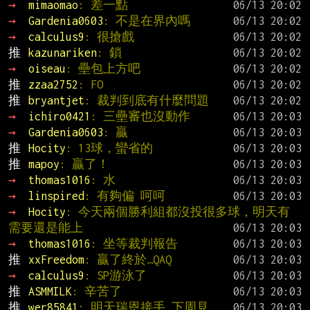
→ 
mimaomao
: 差一點
→ 
Gardenia0603
: 不是在界內嗎
→ 
calculus9
: 很搶戲
推 
kazunariken
: 鎖
→ 
oiseau
: 壘包上方吧
推 
zzaa2752
: FO
推 
bryantjet
: 裁判到底有什麼問題
→ 
ichiro0421
: 三壘審也沒動作
→ 
Gardenia0603
: 贏
推 
Hocity
: 13球，蠻省的
推 
mapoy
: 贏了！
→ 
thomas1016
: 水
→ 
linspired
: 有夠偏 呵呵
→ 
Hocity
: 今天兩個勝利組都沒投很多球，明天有
需要還是能上
→ 
thomas1016
: 坐等裁判報告
推 
xxFreedom
: 贏了終於…QAQ
→ 
calculus9
: SP游泳了
推 
ASMMILK
: 辛苦了
推 
wer85841
: 明天瑞恩接手 下周見