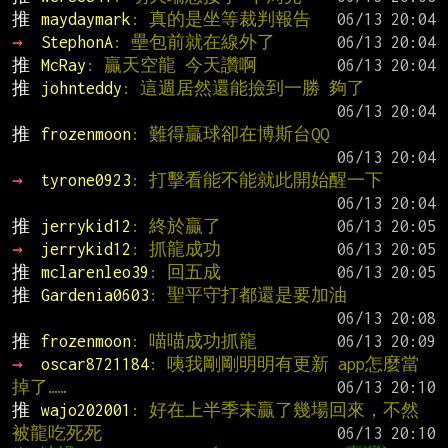
推 
maydaymark
: 真的是坐等裁判報告
→ 
StephonA
: 壘包前就在線外了
推 
McRay
: 贏天空龍 今天讚啊
推 
johnteddy
: 這週居然還能撿到一勝 夠了
推 
frozenmoon
: 難得贏球卻在博斯台QQ
→ 
tyrone0923
: 打擊看能不能就此開始醒一下
推 
jerrykid12
: 終於贏了
→ 
jerrykid12
: 抓龍成功
推 
mclarenleo39
: 回五成
推 
Gardenia0603
: 聖平守打都還是要加油
推 
frozenmoon
: 喵喵成功抓龍
→ 
oscar8721184
: 咦我剛剛明明有更新 app怎麼當
掉了……
推 
wajo202001
: 好在上半季末贏了幾場回來，不然
被龍吃死死