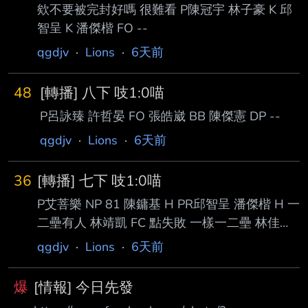
欸不要被完封好嗎 很難看 P陳冠宇 林子豪 K 邱
上，林政華率先擊出安打，余德龍短打成功讓跑
智呈 K 潘傑楷 FO --
者上三壘，嚴宏鈞擊出 一壘方向滾地球，林子
豪傳本壘，林政華滑回本壘得分。 陳鏞基與潘
qgdjv
·
Lions
·
6天前
傑楷7局下無人出局連續安打，林靖凱觸擊戰術
失敗，林佳緯三振，朱迦恩代打 擊出中外野飛
48
[轉播] 八下 吱1:0喵
球被接殺，兩隊全場
P呂詠臻 許哲晏 FO 張皓崴 BB 陳傑憲 DP --
qgdjv
·
Lions
·
6天前
36
[轉播] 七下 吱1:0喵
P艾菩樂 NP 81 陳鏞基 H PR邱智呈 潘傑楷 H 一
二壘有人 林靖凱 FC 點失敗 一樣一二壘 林佳緯
K PH朱迦恩 FO 為什麼是代打張翔啊 我看不懂 -
qgdjv
·
Lions
·
6天前
-
爆
[情報] 今日先發