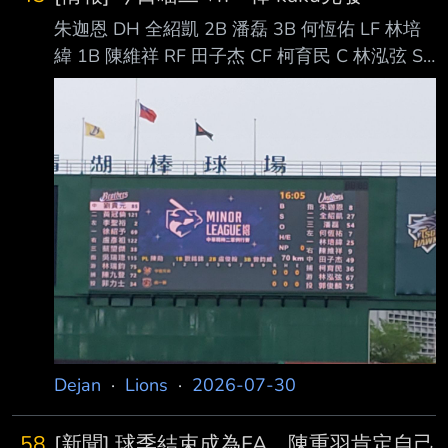
朱迦恩 DH 全紹凱 2B 潘磊 3B 何恆佑 LF 林培
緯 1B 陳維祥 RF 田子杰 CF 柯育民 C 林泓弦 SS
郭俊麟 P 中職官方轉播
https://www.youtube.com/live/5OVV4GWqKqs
?si=8ntmxqvOTk3LNXz1 ----- Sent from JPTT
on my Samsung SM-A5660. --
Dejan
·
Lions
·
2026-07-30
58
[新聞] 球季結束成為FA 陳重羽肯定自己