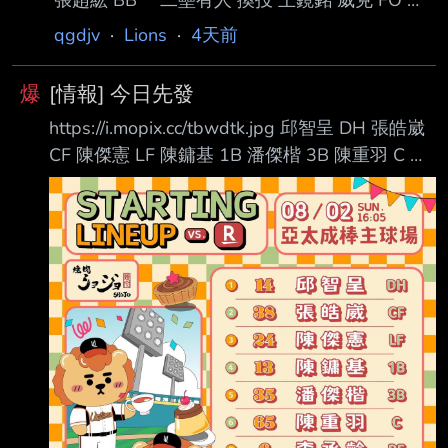
勛傑 FO --
qgdjv
·
Lions
·
4天前
爆
[情報] 今日先發
https://i.mopix.cc/tbwdtk.jpg 邱智呈 DH 張皓崴
CF 陳傑憲 LF 陳鏞基 1B 潘傑楷 3B 陳重羽 C 李
丞齡 RF 陳聖平 SS 林靖凱 2B 林詔恩 P 就…打線
加油吧 --