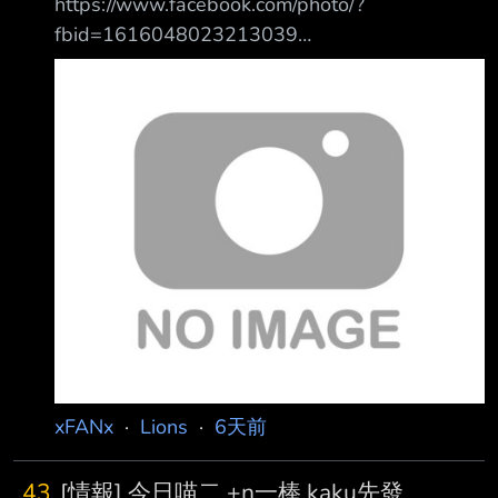
https://www.facebook.com/photo/?
fbid=1616048023213039
https://i.meee.com.tw/5VgDCTp.jpg 7/31(五)
18:35 亞太成棒主球場 攝氏29-30度 降雨機率
20% 樂天桃猿 vs. 統一7-ELEVEN獅 對戰打擊率
上壘率 1 張皓崴 RF (L) - 無對戰過 2 陳傑憲 LF
(L) 0.258 (8-31) 0.385 1HR 7BB 2K 3 林子豪
1B (L) 0.250 (6-24) 0.308 3H
xFANx
·
Lions
·
6天前
43
[情報] 今日喵二 +n一棒 kaku先發