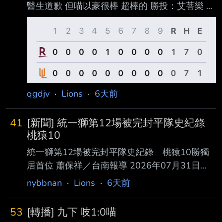
醫生道歉 但喵以豪很棒 超棒的 勝投：艾菩樂 敗
投：布雷克 E：許哲晏 布雷克 七局失一分
NP91 張皓崴 1-3,1BB 守備NP*2 潘傑楷 2-4 --
qgdjv
·
Lions
·
6天前
41
[新聞] 統一獅第12場被完封平隊史紀錄
桃猿10
統一獅第12場被完封平隊史紀錄 桃猿10勝獨
居首位 蕭保祥／台南報導 2026年07月31日
21:04 統一獅31日晚間在台南亞太棒球場全場攻
nybbnan
·
Lions
·
6天前
擊乏力，終場0比1遭到樂天桃猿完封，獅隊今年
第 12場被完封平2005年隊史紀錄，桃猿下半季
53
[轉播] 九下 吱1:0喵
10勝比敗多4場獨居首位。 全場唯一半局在5局