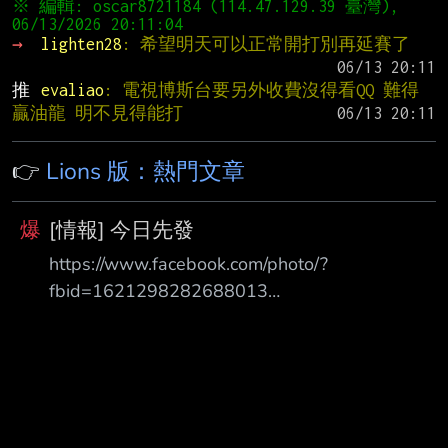
※ 編輯: oscar8721184 (114.47.129.39 臺灣), 
→ 
lighten28
: 希望明天可以正常開打別再延賽了
推 
evaliao
: 電視博斯台要另外收費沒得看QQ 難得
贏油龍 明不見得能打
👉
Lions 版：熱門文章
爆
[情報] 今日先發
https://www.facebook.com/photo/?
fbid=1621298282688013
https://i.meee.com.tw/864IYrN.jpg 8/6(四) 18:35
天母棒球場 攝氏30-31度 降雨機率20% 統一7-
ELEVEN獅 vs. 味全龍(先發投手郭郁政) 對郭打擊
率 上壘率 1 邱智呈 CF (L) 0.364 ( 8-22) 0.391
1HR 1BB 2K 2 張皓崴 RF (L) 0.667 ( 2- 3) 0.750