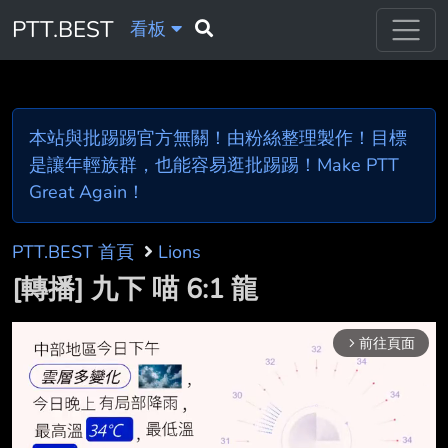
PTT.BEST
看板
本站與批踢踢官方無關！由粉絲整理製作！目標
是讓年輕族群，也能容易逛批踢踢！Make PTT
Great Again！
PTT.BEST 首頁
Lions
[轉播] 九下 喵 6:1 龍
前往頁面
arrow_forward_ios