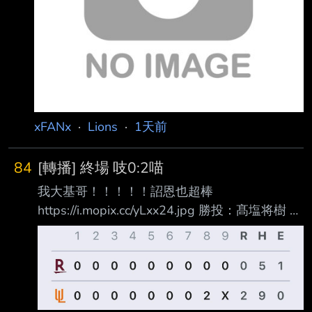
xFANx
·
Lions
·
1天前
84
[轉播] 終場 吱0:2喵
我大基哥！！！！！詔恩也超棒
https://i.mopix.cc/yLxx24.jpg 勝投：髙塩将樹 敗
投：呂詠臻 MVP：陳鏞基（2-4,2RBI） E：余
德龍 林詔恩 5.1局無失分,8K NP88 邱智呈2-4
張皓崴2-4 連續12場次安打 鍾允華連續7場救援
成功 --