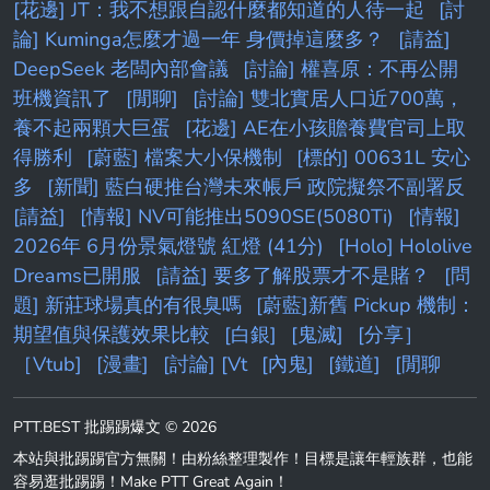
[花邊] JT：我不想跟自認什麼都知道的人待一起
[討
論] Kuminga怎麼才過一年 身價掉這麼多？
[請益]
DeepSeek 老闆內部會議
[討論] 權喜原：不再公開
班機資訊了
[閒聊]
[討論] 雙北實居人口近700萬，
養不起兩顆大巨蛋
[花邊] AE在小孩贍養費官司上取
得勝利
[蔚藍] 檔案大小保機制
[標的] 00631L 安心
多
[新聞] 藍白硬推台灣未來帳戶 政院擬祭不副署反
[請益]
[情報] NV可能推出5090SE(5080Ti)
[情報]
2026年 6月份景氣燈號 紅燈 (41分)
[Holo] Hololive
Dreams已開服
[請益] 要多了解股票才不是賭？
[問
題] 新莊球場真的有很臭嗎
[蔚藍]新舊 Pickup 機制：
期望值與保護效果比較
[白銀]
[鬼滅]
[分享］
［Vtub]
[漫畫]
[討論] [Vt
[內鬼]
[鐵道]
[閒聊
PTT.BEST 批踢踢爆文 © 2026
本站與批踢踢官方無關！由粉絲整理製作！目標是讓年輕族群，也能
容易逛批踢踢！Make PTT Great Again！