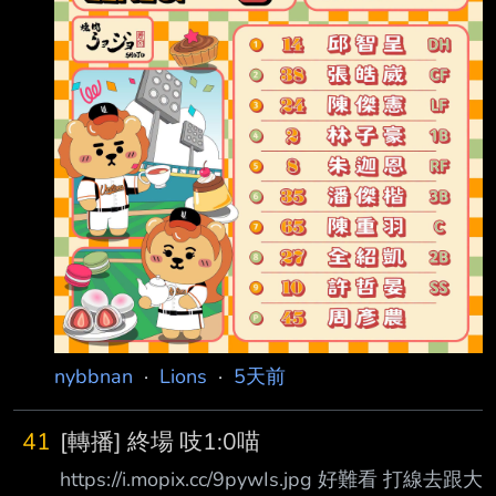
nybbnan
·
Lions
·
5天前
41
[轉播] 終場 吱1:0喵
https://i.mopix.cc/9pywIs.jpg 好難看 打線去跟大