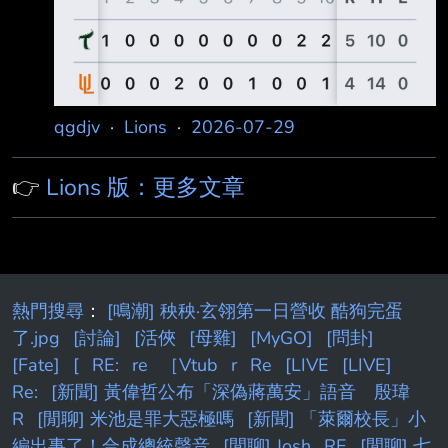
2-5,1RBI,SB*1 潘傑楷2-5,1RBI --
qgdjv
·
Lions
·
2026-07-29
👉
Lions 版：更多文章
熱門搜尋
：
[鳴潮] 秧秧·玄翎第一日營收 酷狗完蛋
了.jpg
[討論]
[活俠
[母雞]
[MyGO]
[問卦]
[Fate]
[
RE:
re
［Vtub
r
Re
[LIVE
[LIVE]
Re:
[新聞] 黃偉哲公布「深偽蔣萬安」語音 殷瑋
R
[閒聊] 米池是罪大惡極嗎
[新聞] 「萊爾校長」小
編出事了！合成總統聲音
[閒聊] Josh
RE
[閒聊] 七