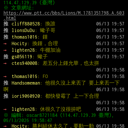
※ 文章網址: 
https://www.ptt.cc/bbs/Lions/M.1781351798.A.603
.html
推 
cliff880528
: 換誰
推 
lionsDuDu
: 蠍子哥
推 
thomas1016
: 鍾
→ 
Hocity
: 換鍾，合理
→ 
lighten28
: 牛棚加油
推 
gs056119
: 蠍子
→ 
ctes940008
: 差五分上鍾允華，也太拼
→ 
thomas1016
: FO
推 
Handsomeman
: 他很久沒上來丟了 要上來丟一下
啊
推 
iori9060920
: 都快發霉了 上一下合理
→ 
lighten28
: 休很久了沒很拚吧
※ 編輯: oscar8721184 (114.47.129.39 臺灣), 
→ 
Hocity
: 勝利組休太久了，要動一動