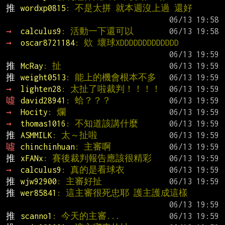
推 
wordxp0815
: 不是太拼 就本週沒上過 還好
→ 
calculus9
: 活動一下還可以
→ 
oscar8721184
: 欸 壞球XDDDDDDDDDDDDD
推 
McRay
: 扯
推 
weight0513
: 能上的機會根本不多
→ 
lighten28
: 太扯了啦裁判！！！！
噓 
david28941
: 蛤？？？
→ 
Hocity
: 爛
→ 
thomas1016
: 不知道該講什麼
推 
ASMMILK
: 太～扯啦
噓 
chinchinhuan
: 主審啊
推 
xFANx
: 賽後裁判報告應該很精彩
→ 
calculus9
: 真的是看球衣
推 
wjw92900
: 主審好扯
推 
wer85841
: 這主審很死忠耶 護主護成這樣
推 
scanno1
: 今天的主審...