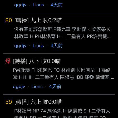
qgdjv
·
Lions
·
4天前
80
[轉播] 九上 吱0:2喵
沒有基哥該怎麼辦 P鍾允華 李勛傑 K 梁家榮 K
林政華 H PH林泓育 H 一三壘有人 PR許賀捷
PH林立 FO --
qgdjv
·
Lions
·
4天前
爆
[轉播] 八下 吱0:0喵
P呂詠臻 PH朱迦恩 FO 林靖凱 K 邱智呈 H 張皓
崴 HHHH 二三壘有人 陳傑憲 IBB 滿壘 陳鏞基 H
0:2 一三壘有人 我要哭了 PR許哲晏 潘傑楷 K --
qgdjv
·
Lions
·
4天前
59
[轉播] 六上 吱0:0喵
P林詔恩 NP 74 馬傑森 H 陳晨威 SH 二壘有人
張趙紘 BB 一二壘有人 換投 王鏡銘 威克 FO 李