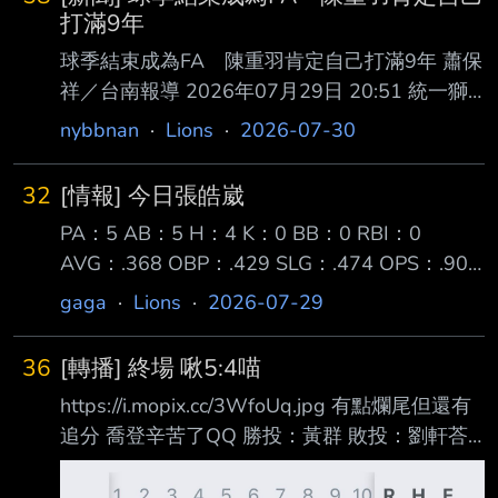
打滿9年
球季結束成為FA 陳重羽肯定自己打滿9年 蕭保
祥／台南報導 2026年07月29日 20:51 統一獅
近年捕手戰力很有市場價值，台鋼雄鷹擴編選秀
nybbnan
·
Lions
·
2026-07-30
指名張肇元，富邦悍將冬天從FA市場 網羅林岱
安，主戰捕手陳重羽將在球季結束後獲得自由球
32
[情報] 今日張皓崴
員資格，陳重羽說，「進來到現在 也不年輕，
PA：5 AB：5 H：4 K：0 BB：0 RBI：0
第1點是很開心達到資格，對我就是很大肯定，9
AVG：.368 OBP：.429 SLG：.474 OPS：.903
年要幾乎都在一軍才能達標，符 合這個資格，
7月29日亞太台鋼統一之戰 近況火燙的喵以豪張
起碼對我自己是肯定。」 2017年選秀會首輪指
gaga
·
Lions
·
2026-07-29
皓崴不只先發 而且扛下了開路先鋒的位置 良好
名，陳重羽進職棒練到專職捕手，將在30歲獲得
的球棒控制能力展露無疑 不管投到那個位置 用
FA資格，陳重羽本季前 56場出賽有55場蹲捕，
36
[轉播] 終場 啾5:4喵
切的用碰的總能帶到巧妙的位置 形成安打 不只
攻擊指數為.6
https://i.mopix.cc/3WfoUq.jpg 有點爛尾但還有
完成生涯第一次的猛打賞 還多送一支安打形成
追分 喬登辛苦了QQ 勝投：黃群 敗投：劉軒荅
鐵支 OPS也來到了.9大關 終場台鋼5：4擊敗統
HR：王博玄 喬登 七局失1分 NP 104 張皓崴 4-
一 --
5,SB*2（生涯首鐵支） 陳傑憲2-4,SB*1 林子豪