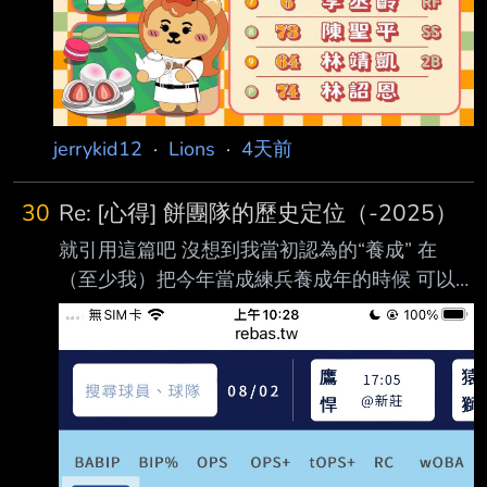
jerrykid12
·
Lions
·
4天前
30
Re: [心得] 餅團隊的歷史定位（-2025）
就引用這篇吧 沒想到我當初認為的“養成” 在
（至少我）把今年當成練兵養成年的時候 可以
再打了我一次臉 不是因為戰績一飛衝天，讓我
發現原來餅瓜不只會養成 而是發現原來所謂的
養成很強， 如同以前中職所謂的守備組： 因為
打擊爛掉，但該球員莫名的還能存在職棒，就把
他當成守備組 今年戰績鳥掉，我覺得預料之內
餅瓜從當年二軍總教練時期，其實就有很多調度
問題 （謝謝板友更正，大餅只擔任過二軍教