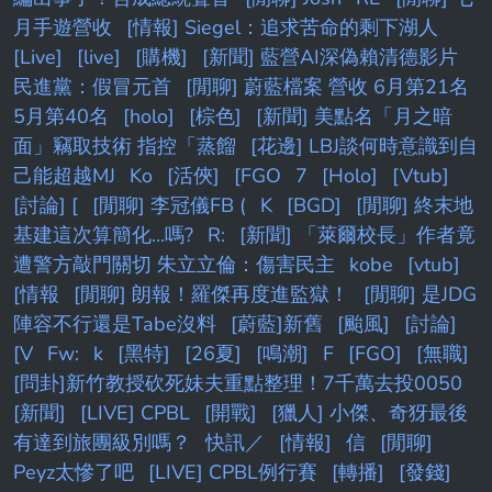
月手遊營收
[情報] Siegel：追求苦命的剩下湖人
[Live]
[live]
[購機]
[新聞] 藍營AI深偽賴清德影片
民進黨：假冒元首
[閒聊] 蔚藍檔案 營收 6月第21名
5月第40名
[holo]
[棕色]
[新聞] 美點名「月之暗
面」竊取技術 指控「蒸餾
[花邊] LBJ談何時意識到自
己能超越MJ
Ko
[活俠]
[FGO
7
[Holo]
[Vtub]
[討論] [
[閒聊] 李冠儀FB (
K
[BGD]
[閒聊] 終末地
基建這次算簡化...嗎?
R:
[新聞] 「萊爾校長」作者竟
遭警方敲門關切 朱立立倫：傷害民主
kobe
[vtub]
[情報
[閒聊] 朗報！羅傑再度進監獄！
[閒聊] 是JDG
陣容不行還是Tabe沒料
[蔚藍]新舊
[颱風]
[討論]
[V
Fw:
k
[黑特]
[26夏]
[鳴潮]
F
[FGO]
[無職]
[問卦]新竹教授砍死妹夫重點整理！7千萬去投0050
[新聞]
[LIVE] CPBL
[開戰]
[獵人] 小傑、奇犽最後
有達到旅團級別嗎？
快訊／
[情報]
信
[閒聊]
Peyz太慘了吧
[LIVE] CPBL例行賽
[轉播]
[發錢]