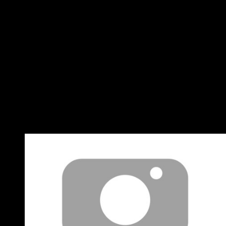
1BB 二軍數據 3 陳傑憲