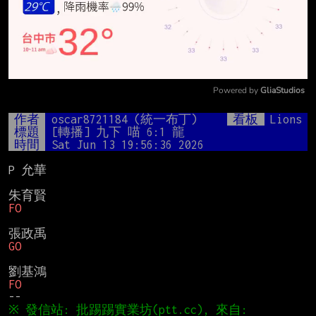
Powered by 
GliaStudios
Mute
作者
oscar8721184 (統一布丁)
看板
Lions
標題
[轉播] 九下 喵 6:1 龍
時間
Sat Jun 13 19:56:36 2026
P 允華

FO
GO
※ 發信站: 批踢踢實業坊(ptt.cc), 來自: 