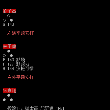
劉子杰
　○

○　●

B 143

  左邊平飛安打
林子偉
　●

○　●

F 143 點飛

F 127 點飛*2

B 144 沒撿可惜

  右外平飛安打
宋嘉翔
　●

●　●　

  投滾1-2 拋太高 記野選 1RBI
