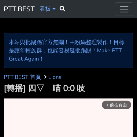
PTT.BEST
看板
本站與批踢踢官方無關！由粉絲整理製作！目標
是讓年輕族群，也能容易逛批踢踢！Make PTT
Great Again！
PTT.BEST 首頁
Lions
[轉播] 四▽ 喵 0:0 吱
前往頁面
arrow_forward_ios