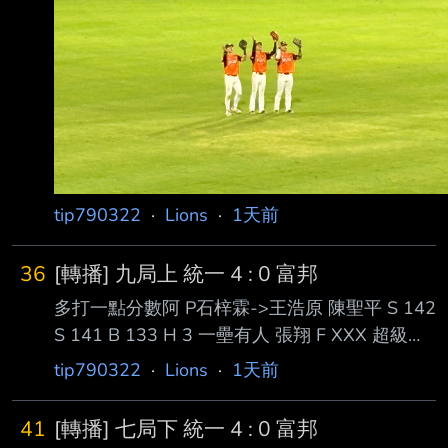
tip790322
·
Lions
·
1天前
36
[轉播] 九局上 統一 4 : 0 富邦
多打一點分數阿 P石梓霖->王浩原 陳聖平 S 142
S 141 B 133 H 3 一壘有人 張翔 F XXX 超級近
身球 點出界 牽制一壘 SF 一壘上二壘 張翔檢查
tip790322
·
Lions
·
1天前
丹麥準備穿護具(? 林泓弦 B 142 S 122 B 140 S
127 F 143 B 141 SO 揮棒落空 兩出局 張皓崴
41
[轉播] 七局下 統一 4 : 0 富邦
牽制二壘 S 122 F XXX B 143 F 130 FO 7 三出