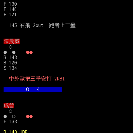
F 130

F 146

F 121

  145 右飛 2out  跑者上三壘

陳晨威
　○

●　●　　
●●
B 143

B 120

S 134

  中外歐把三壘安打 2RBI
　　　　０：４　　　　
成晉
　○

●　○　　
●●
F 133

B 143 HBP