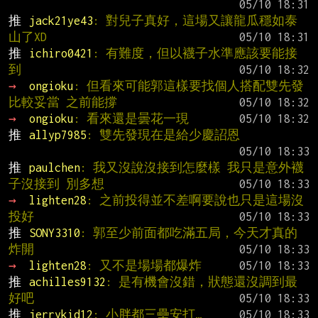
推 
jack21ye43
: 對兒子真好，這場又讓龍瓜穩如泰
山了XD
推 
ichiro0421
: 有難度，但以襪子水準應該要能接
到
→ 
ongioku
: 但看來可能郭這樣要找個人搭配雙先發
比較妥當 之前能撐
→ 
ongioku
: 看來還是曇花一現
推 
allyp7985
: 雙先發現在是給少慶詔恩
推 
paulchen
: 我又沒說沒接到怎麼樣 我只是意外襪
子沒接到 別多想
→ 
lighten28
: 之前投得並不差啊要說也只是這場沒
投好
推 
SONY3310
: 郭至少前面都吃滿五局，今天才真的
炸開
→ 
lighten28
: 又不是場場都爆炸
推 
achilles9132
: 是有機會沒錯，狀態還沒調到最
好吧
推 
jerrykid12
: 小胖都三壘安打…