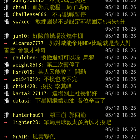
推 
sunny750215
: 本周5成已滿足
推 
chiel
: 血郭只能壓三局了嗎qq
推 
Chailease666
: 不早點喊暫停
推 
yw7xcc
: 教練團是不是設定郭胡固定5局失5分
推 
jun10
: 好險前幾場沒燒牛棚
→ 
Alcaraz7777
: 郭對威能帝用NBA比喻就是湖人對
雷霆 會贏才神奇
→ 
paulchen
: 換撤退組可以啦 烏鴉
推 
weight0513
: 第二次暫停了
推 
hsr7016
: 某人又能酸了 開勳
→ 
wei941019
: 不換也吃不完
推 
chiki428
: 換投 李其峰
推 
karta3127117
: 這場別上社長都好
推 
datasi
: 下星期繼續加油 各位辛苦了
推 
hunterhsu91
: 湖三崩 郭四崩
→ 
lighten28
: 單局用球數太多所以才換吧
→ 
MrAIR
: 風雲變色