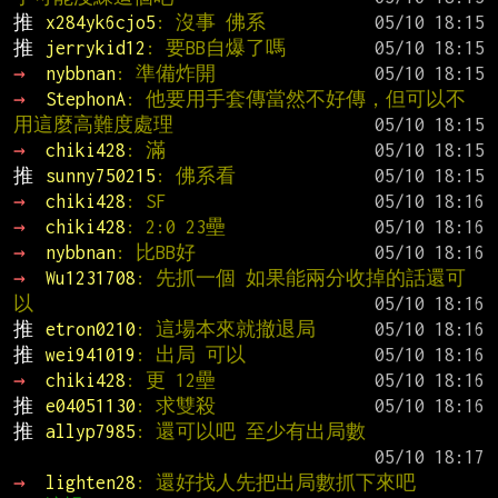
推 
x284yk6cjo5
: 沒事 佛系
推 
jerrykid12
: 要BB自爆了嗎
→ 
nybbnan
: 準備炸開
→ 
StephonA
: 他要用手套傳當然不好傳，但可以不
用這麼高難度處理
→ 
chiki428
: 滿
推 
sunny750215
: 佛系看
→ 
chiki428
: SF
→ 
chiki428
: 2:0 23壘
→ 
nybbnan
: 比BB好
→ 
Wu1231708
: 先抓一個 如果能兩分收掉的話還可
以
推 
etron0210
: 這場本來就撤退局
推 
wei941019
: 出局 可以
→ 
chiki428
: 更 12壘
推 
e04051130
: 求雙殺
推 
allyp7985
: 還可以吧 至少有出局數
→ 
lighten28
: 還好找人先把出局數抓下來吧