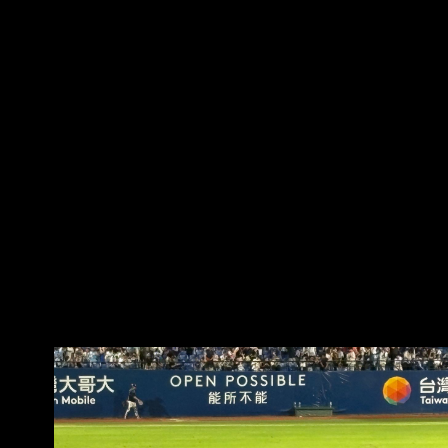
146 F XXX H 7 一二壘有人 代跑 童堉城 老霍走
力選手的陣形，這種隊形我們有、也很充足，但
秀 池恩齊->盧柏華 B 150 B 149 牛棚沒人喔 B
是表現出來的品質、內 容、穩定性就有待加
150 S 147 F 149 FO 4 三出局 -- →→→
強。
WELCOME TO CPBL....... 2