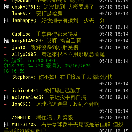
→ 
nybbnan
: 不要害張翔受傷好嗎
推 
obsky97613
: 這沒抓到 大概要爆了
→ 
lon0623
: 安打是啥鬼
推 
iamhappyQ
: 好險捕手有接到，少丟一分
→ 
CusRise
: 手拿再傳都來得及
推 
knight45683
: 哎呀 搞自己啊
→ 
jun10
: 還好沒踩到小胖受傷
→ 
allyp7985
: 看起來根本不用那麼急著拋
※ 編輯: iori9060920 
(118.232.34.250 臺灣), 05/10/2026 
→ 
StephonA
: 你不如用右手接反手丟都比較快
→ 
ichiro0421
: 被打爆自己認了
推 
mclarenleo39
: 最近投手都自搞
→ 
lon0623
: 這球強迫進壘，殺到不難啊
→ 
ASMMILK
: 穩住吧，別緊張
推 
Wu1231708
: 右手拿球反手丟應該是最佳解 但投
手可能沒練這個吧