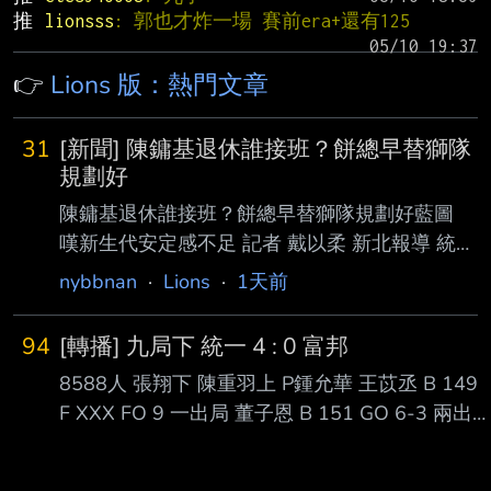
推 
lionsss
: 郭也才炸一場 賽前era+還有125
👉
Lions 版：熱門文章
31
[新聞] 陳鏞基退休誰接班？餅總早替獅隊
規劃好
陳鏞基退休誰接班？餅總早替獅隊規劃好藍圖
嘆新生代安定感不足 記者 戴以柔 新北報導 統一
獅資深選手陳鏞基本季結束後確定引退，總教練
nybbnan
·
Lions
·
1天前
林岳平坦言，這幾年都有意培養年輕選 手，也
有替獅隊找到以新生代為核心的陣型，無奈選手
94
[轉播] 九局下 統一 4 : 0 富邦
似乎都還沒打出預期身手。 在陳鏞基今年退休
8588人 張翔下 陳重羽上 P鍾允華 王苡丞 B 149
後，隊上幾乎沒有老將坐鎮，但餅總認為球隊並
F XXX FO 9 一出局 董子恩 B 151 GO 6-3 兩出
非沒有超前部署，「我不 敢說今年鏞基退休
局 戴培峰 S 153 B 154 S 135 B 138 F XXX H 7
後，明年球隊會變成什麼樣子，近幾年一直在尋
一壘有人 蔡佳諺->王正棠 S 152 B 151 B 130 F
找沒有陳鏞基、沒有胡金 龍，甚至沒有一些主