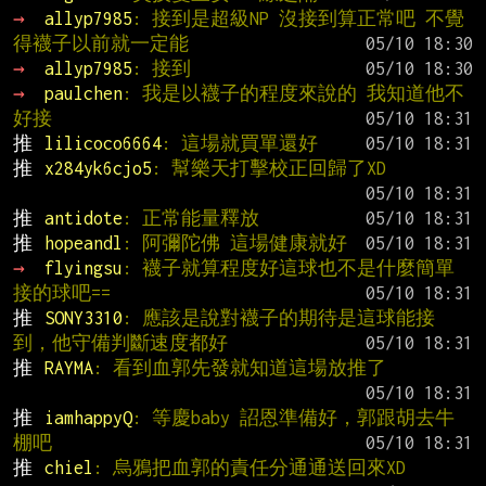
→ 
allyp7985
: 接到是超級NP 沒接到算正常吧 不覺
得襪子以前就一定能
→ 
allyp7985
: 接到
→ 
paulchen
: 我是以襪子的程度來說的 我知道他不
好接
推 
lilicoco6664
: 這場就買單還好
推 
x284yk6cjo5
: 幫樂天打擊校正回歸了XD
推 
antidote
: 正常能量釋放
推 
hopeandl
: 阿彌陀佛 這場健康就好
→ 
flyingsu
: 襪子就算程度好這球也不是什麼簡單
接的球吧==
推 
SONY3310
: 應該是說對襪子的期待是這球能接
到，他守備判斷速度都好
推 
RAYMA
: 看到血郭先發就知道這場放推了
推 
iamhappyQ
: 等慶baby 詔恩準備好，郭跟胡去牛
棚吧
推 
chiel
: 烏鴉把血郭的責任分通通送回來XD