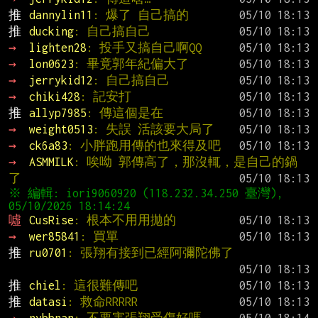
推 
dannylin11
: 爆了 自己搞的
推 
ducking
: 自己搞自己
→ 
lighten28
: 投手又搞自己啊QQ
→ 
lon0623
: 畢竟郭年紀偏大了
→ 
jerrykid12
: 自己搞自己
→ 
chiki428
: 記安打
推 
allyp7985
: 傳這個是在
→ 
weight0513
: 失誤 活該要大局了
→ 
ck6a83
: 小胖跑用傳的也來得及吧
→ 
ASMMILK
: 唉呦 郭傳高了，那沒輒，是自己的鍋
了
※ 編輯: iori9060920 (118.232.34.250 臺灣), 
噓 
CusRise
: 根本不用用拋的
→ 
wer85841
: 買單
推 
ru0701
: 張翔有接到已經阿彌陀佛了
推 
chiel
: 這很難傳吧
推 
datasi
: 救命RRRRR