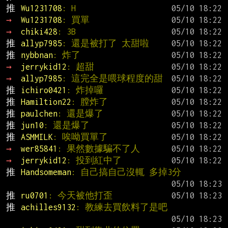
推 
Wu1231708
: H
→ 
Wu1231708
: 買單
→ 
chiki428
: 3B
推 
allyp7985
: 還是被打了 太甜啦
推 
nybbnan
: 炸了
→ 
jerrykid12
: 超甜
→ 
allyp7985
: 這完全是喂球程度的甜
推 
ichiro0421
: 炸掉囉
推 
Hamiltion22
: 膛炸了
推 
paulchen
: 還是爆了
推 
jun10
: 還是爆了
推 
ASMMILK
: 唉呦買單了
→ 
wer85841
: 果然數據騙不了人
→ 
jerrykid12
: 投到紅中了
推 
Handsomeman
: 自己搞自己沒輒 多掉3分
推 
ru0701
: 今天被他打歪
推 
achilles9132
: 教練去買飲料了是吧