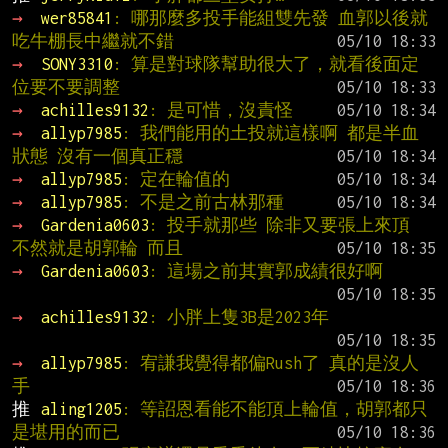
→ 
wer85841
: 哪那麼多投手能組雙先發 血郭以後就
吃牛棚長中繼就不錯
→ 
SONY3310
: 算是對球隊幫助很大了，就看後面定
位要不要調整
→ 
achilles9132
: 是可惜，沒責怪
→ 
allyp7985
: 我們能用的土投就這樣啊 都是半血
狀態 沒有一個真正穩
→ 
allyp7985
: 定在輪值的
→ 
allyp7985
: 不是之前古林那種
→ 
Gardenia0603
: 投手就那些 除非又要張上來頂 
不然就是胡郭輪 而且
→ 
Gardenia0603
: 這場之前其實郭成績很好啊
→ 
achilles9132
: 小胖上隻3B是2023年
→ 
allyp7985
: 宥謙我覺得都偏Rush了 真的是沒人
手
推 
aling1205
: 等詔恩看能不能頂上輪值，胡郭都只
是堪用的而已