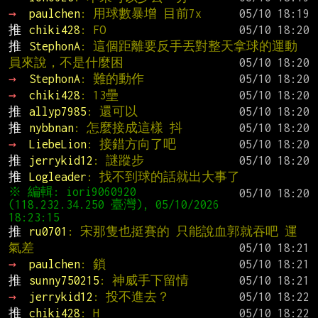
→ 
paulchen
: 用球數暴增 目前7x
推 
chiki428
: FO
推 
StephonA
: 這個距離要反手丟對整天拿球的運動
員來說，不是什麼困
→ 
StephonA
: 難的動作
→ 
chiki428
: 13壘
推 
allyp7985
: 還可以
推 
nybbnan
: 怎麼接成這樣 抖
→ 
LiebeLion
: 接錯方向了吧
推 
jerrykid12
: 謎蹤步
推 
Logleader
: 找不到球的話就出大事了
※ 編輯: iori9060920 
(118.232.34.250 臺灣), 05/10/2026 
推 
ru0701
: 宋那隻也挺賽的 只能說血郭就吞吧 運
氣差
→ 
paulchen
: 鎖
推 
sunny750215
: 神威手下留情
→ 
jerrykid12
: 投不進去？
推 
chiki428
: H