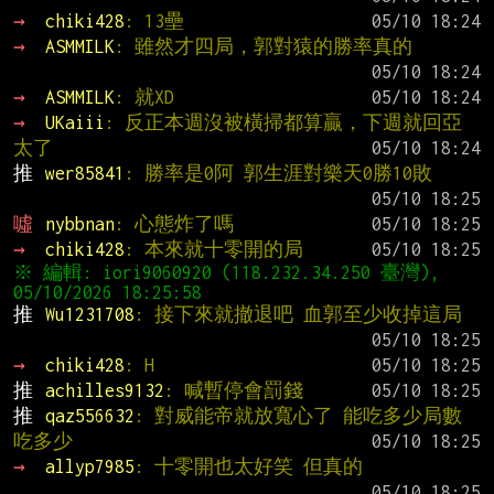
→ 
chiki428
: 13壘
→ 
ASMMILK
: 雖然才四局，郭對猿的勝率真的
→ 
ASMMILK
: 就XD
→ 
UKaiii
: 反正本週沒被橫掃都算贏，下週就回亞
太了
推 
wer85841
: 勝率是0阿 郭生涯對樂天0勝10敗
噓 
nybbnan
: 心態炸了嗎
→ 
chiki428
: 本來就十零開的局
※ 編輯: iori9060920 (118.232.34.250 臺灣), 
推 
Wu1231708
: 接下來就撤退吧 血郭至少收掉這局
→ 
chiki428
: H
推 
achilles9132
: 喊暫停會罰錢
推 
qaz556632
: 對威能帝就放寬心了 能吃多少局數
吃多少
→ 
allyp7985
: 十零開也太好笑 但真的