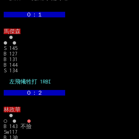
　　　　０：１　　　　
馬傑森
　●

●　●　　

S 145

B 127

B 131

B 144

S 134

  左飛犧牲打 1RBI
　　　　０：２　　　　
林政華
　●

○　●　　
●
B 143 不撿

Sw117

B 130
