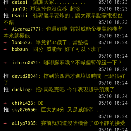
推 
datasi
: 謝謝大家............
→ 
jun10
: 球速掉也沒位移 超慘
推 
UKaiii
: 鞋郭遲早要炸的，讓大家早點關電視也
不錯
→ 
Alcaraz7777
: 也還好啦 郭對威能帝要贏的機率
本來就極低
→ 
lon0623
: 畢竟都34歲了，當墊檔
→ 
bobsun
: 四分 威能帝 好了可以下班了
→ 
ichiro0421
: 嘟嘟腳麻哦？不喊個暫停緩一下？
推 
david28941
: 撐到第四局才進垃圾時間 已經很好
了
推 
ducking
: 把5局吃完吧 今年表現超乎預期了
→ 
chiki428
: DB
推 
sky070650
: 巨大的4分 又是威能帝 ...
→ 
allyp7985
: 賽前就知道沒啥機會了XD平靜的接受