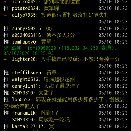
→ 
ichiro0421
: 甜到靠北的位置
推 
potato0824
: 買單囉
→ 
allyp7985
: 投這個位置打者沒打好算失打
推 
sunny750215
: QQ
推 
a0924068118
: 傳本多丟2分
推 
iamhappyQ
: 買單了
※ 編輯: iori9060920 (118.232.34.250 臺灣), 
→ 
lighten28
: 投手搞自己沒辦法不然只會掉一分
推 
steffihsueh
: 買單
推 
weight0513
: 這局越投越甜
推 
dannylin11
: 太甜了還是炸了
推 
SONY3310
: 太甜了
推 
lon0623
: 郭現在就是能用多少算多少了，慢慢要
交棒給年輕人了
推 
frankmilk
: 骰到1了
→ 
SONY3310
: 局數吃一吃吧
推 
karta3127117
: 買