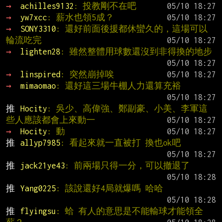
→ 
achilles9132
: 投教剛不在吧
→ 
yw7xcc
: 薪水也領5成？
→ 
SONY3310
: 還好前面後援都休蠻久的，這場可以
輪流吃完
→ 
lighten28
: 雖然整體用球數還沒到非得換的地步
→ 
linspired
: 突然崩掉唉
→ 
mimaomao
: 還好這三場牛棚人力還算充裕
推 
Hocity
: 吳少、高偉強、鄭副豪、小美、李軍這
些人應該都會上來動一
→ 
Hocity
: 動
推 
allyp7985
: 看起來就一直被打 換也ok吧
推 
jack21ye43
: 前兩場只得一分，可以撤退了
推 
Yang0225
: 該說還好4局就爆嗎 哈哈
推 
flyingsu
: 蛤 有人的意思是不能輸球才能領全