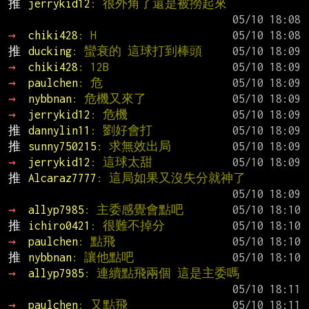
推 
jerrykid12
: 很外角了還是被撈起來
→ 
chiki428
: H
推 
ducking
: 蠻衰的 這球打到棒頭
→ 
chiki428
: 12B
→ 
paulchen
: 危
→ 
nybbnan
: 危機又來了
→ 
jerrykid12
: 危機
推 
dannylin11
: 劉好會打
推 
sunny750215
: 求無效出局
→ 
jerrykid12
: 這球太甜
推 
Alcaraz7777
: 這局如果又沒失分就神了
→ 
allyp7985
: 主委感覺會點吧
推 
ichiro0421
: 很難不掉分
→ 
paulchen
: 點飛
推 
nybbnan
: 讓他點吧
→ 
allyp7985
: 連續點飛兩個 這是主委嗎
→ 
paulchen
: 又點飛