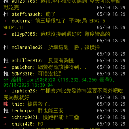
推 
Wu1231708
: 這禮拜牛棚沒啥操到 今天可以車輪
戰吃完
推 
steffihsueh
: 崩了
→ 
ducking
: 前三場很扛了 平均6局 ERA2.5 
WHIP1.11
→ 
allyp7985
: 這球沒接到還好啦 難度蠻高的
推 
mclarenleo39
: 所幸這週一勝，躲橫掃
推 
achilles9132
: 反應有夠慢
→ 
paulchen
: 總覺得應該接得到...
推 
SONY3310
: 可惜沒接到
※ 編輯: iori9060920 (118.232.34.250 臺灣), 
→ 
lighten28
: 牛棚會炸比先發炸掉還要不意外吧吃
完局數就好
噓 
tnic
: 被屠殺了。
推 
techcrpa
: 胖也能三安
→ 
ichiro0421
: 慢跑都能上三壘
→ 
chiki428
: FO