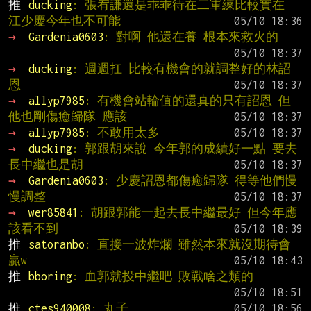
推 
ducking
: 張宥謙還是乖乖待在二軍練比較實在 
江少慶今年也不可能
→ 
Gardenia0603
: 對啊 他還在養 根本來救火的
→ 
ducking
: 週週扛 比較有機會的就調整好的林詔
恩
→ 
allyp7985
: 有機會站輪值的還真的只有詔恩 但
他也剛傷癒歸隊 應該
→ 
allyp7985
: 不敢用太多
→ 
ducking
: 郭跟胡來說 今年郭的成績好一點 要去
長中繼也是胡
→ 
Gardenia0603
: 少慶詔恩都傷癒歸隊 得等他們慢
慢調整
→ 
wer85841
: 胡跟郭能一起去長中繼最好 但今年應
該看不到
推 
satoranbo
: 直接一波炸爛 雖然本來就沒期待會
贏w
推 
bboring
: 血郭就投中繼吧 敗戰啥之類的
推 
ctes940008
: 丸子