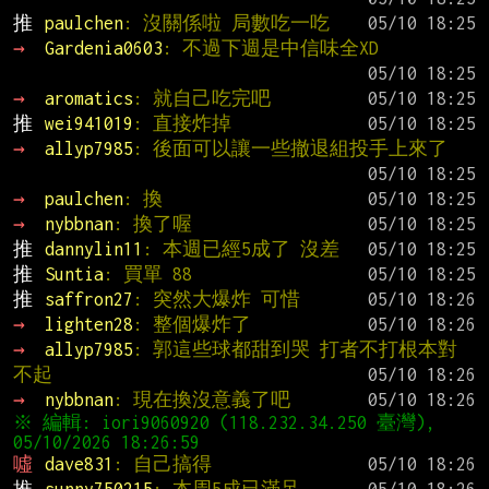
推 
paulchen
: 沒關係啦 局數吃一吃
→ 
Gardenia0603
: 不過下週是中信味全XD
→ 
aromatics
: 就自己吃完吧
推 
wei941019
: 直接炸掉
→ 
allyp7985
: 後面可以讓一些撤退組投手上來了
→ 
paulchen
: 換
→ 
nybbnan
: 換了喔
推 
dannylin11
: 本週已經5成了 沒差
推 
Suntia
: 買單 88
推 
saffron27
: 突然大爆炸 可惜
→ 
lighten28
: 整個爆炸了
→ 
allyp7985
: 郭這些球都甜到哭 打者不打根本對
不起
→ 
nybbnan
: 現在換沒意義了吧
※ 編輯: iori9060920 (118.232.34.250 臺灣), 
噓 
dave831
: 自己搞得