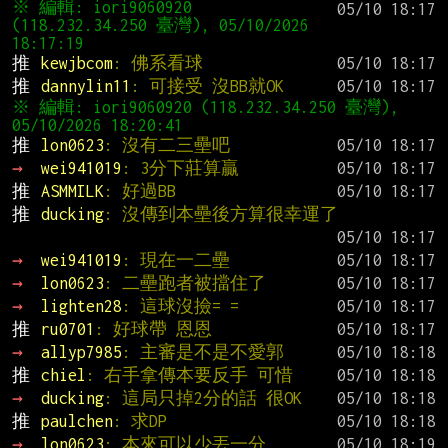
※ 編輯: iori9060920 
(118.232.34.250 臺灣), 05/10/2026 
推 
kewjbcom
: 佛系看球
推 
dannylin11
: 可接受 沒BB就OK
※ 編輯: iori9060920 (118.232.34.250 臺灣), 
推 
lon0623
: 沒有二三壘吧
→ 
wei941019
: 3分下莊算贏
推 
ASMMILK
: 好過BB
推 
ducking
: 沒傳到本壘後方算很幸運了
→ 
wei941019
: 現在一二壘
→ 
lon0623
: 二壘跑者被擋住了
→ 
lighten28
: 這球沒撿= =
推 
ru0701
: 好球帶 恩恩
→ 
allyp7985
: 主審是不是不愛郭
推 
chiel
: 右手拿傳本要反手 可惜
→ 
ducking
: 這局只掉2分的話 很OK
推 
paulchen
: 求DP
→ 
lon0623
: 本來可以少丟一分