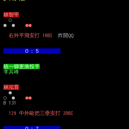
林智平
　○

●　●　　
●●
  右外平飛安打 1RBI
  炸開QQ

　　　　０：５　　　　
統一獅更換投手
李其峰
林泓育
　●

○　●　　
●●
B 131

  129 中外歐把三壘安打 2RBI
　　　　０：７　　　　