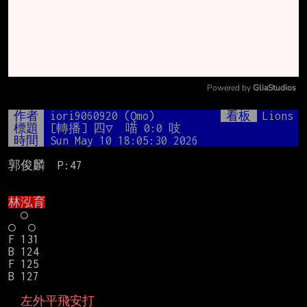
Powered by 
GliaStudios
Mute
作者
iori9060920 (Qmo)
看板
Lions
標題
[轉播] 四▽　喵 0:0 吱
時間
Sun May 10 18:05:30 2026
郭俊麟  P:47

林泓育
　○

○　○

F 131

B 124

F 125

B 127

  左外平飛安打