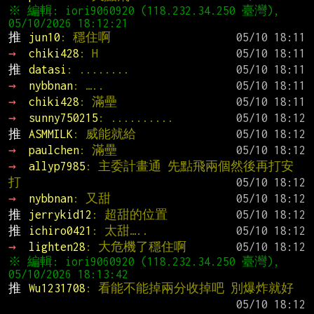
※ 編輯: iori9060920 (118.232.34.250 臺灣), 
推 
jun10
: 穩住啊
→ 
chiki428
: H
推 
datasi
: ........
→ 
nybbnan
: …..
→ 
chiki428
: 滿壘
→ 
sunny750215
: ..........
推 
ASMMILK
: 威能就給
→ 
paulchen
: 滿壘
→ 
allyp7985
: 主委計畫通 先點飛兩個然後再打安
打
→ 
nybbnan
: 又甜
推 
jerrykid12
: 超甜的位置
推 
ichiro0421
: 太甜…..
→ 
lighten28
: 大危機了穩住啊
※ 編輯: iori9060920 (118.232.34.250 臺灣), 
推 
Wu1231708
: 看能不能掉兩分收掉吧 別爆炸就好