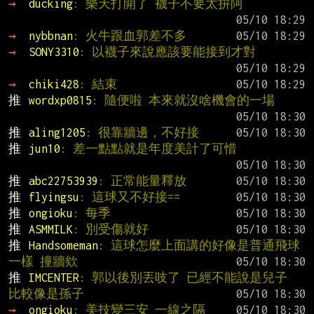
→ 
ducking
: 樂天打開了 襪子不要太拚阿
→ 
nybbnan
: 火牛跟血郭差不多
→ 
SONY3310
: 以襪子來說應該要能接到才對
→ 
chiki428
: 結束
推 
wordxp0815
: 隨便啦 本來就沒啥機會的一場
推 
aling1205
: 很靠牆邊，不好接
推 
jun10
: 差一點點就是年度美計了可惜
推 
abc22753939
: 正常能量釋放
推 
flyingsu
: 這球又不好接==
推 
ongioku
: 每季
推 
ASMMILK
: 別受傷就好
推 
Handsomeman
: 這球怎麼上面講的好像是普通飛球
一樣 撞牆欸
推 
IMCENTER
: 郭以後別丟吱了 已經不能說是兒子 
比較像是孫子
→ 
ongioku
: 美技變三安 一線之隔