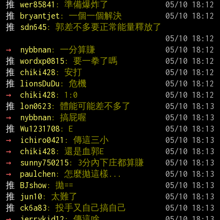
推 
wer85841
: 準備爆炸了
推 
bryantjet
: 一個一個解決
推 
sdn645
: 郭差不多要正常能量釋放了
→ 
nybbnan
: 一分算賺
推 
wordxp0815
: 要一拳了嗎
推 
chiki428
: 安打
推 
lionsDuDu
: 危機
→ 
chiki428
: 1:0
推 
lon0623
: 體能可能差不多了
→ 
nybbnan
: 搞屁喔
推 
Wu1231708
: E
→ 
ichiro0421
: 傳這三小
→ 
chiki428
: 還是血郭E
→ 
sunny750215
: 3分內下庄都算賺
→ 
paulchen
: 怎麼拋這樣...
推 
BJshow
: 拋==
推 
jun10
: 太難了
推 
ck6a83
: 投手又自己搞自己
→ 
jerrykid12
: 傳這啥…