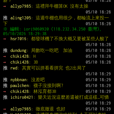
薪？
→ 
allyp7985
: 這禮拜牛棚算OK 沒有太操
推 
aling1205
: 這週牛棚也用很少，都輪流上來投一
下
※ 編輯: iori9060920 (118.232.34.250 臺灣), 
→ 
hsr7016
: 都發球機了不換大概又要被某些人酸了
推 
dundung
: 局數吃一吃吧　加油
→ 
chiki428
: H
→ 
chiki428
: 3B
推 
rwd
: 其實可以拼看看拼完 也2出局了
推 
nybbnan
: 沒差吧
推 
paulchen
: 襪子沒接到啊?
→ 
chiki428
: 林泓育都3B
推 
ichiro0421
: 樂天近況這麼差還被打成這樣…可憐
→ 
allyp7985
: 徹底撤退 也好