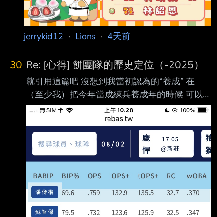
jerrykid12
·
Lions
·
4天前
30
Re: [心得] 餅團隊的歷史定位（-2025）
就引用這篇吧 沒想到我當初認為的“養成” 在
（至少我）把今年當成練兵養成年的時候 可以
再打了我一次臉 不是因為戰績一飛衝天，讓我
發現原來餅瓜不只會養成 而是發現原來所謂的
養成很強， 如同以前中職所謂的守備組： 因為
打擊爛掉，但該球員莫名的還能存在職棒，就把
他當成守備組 今年戰績鳥掉，我覺得預料之內
餅瓜從當年二軍總教練時期，其實就有很多調度
問題 （謝謝板友更正，大餅只擔任過二軍教
練，同時期是高千秋當總教練） 只是從撈到一
冠，突然贏球治百病 不過今年的戰況到現在 越