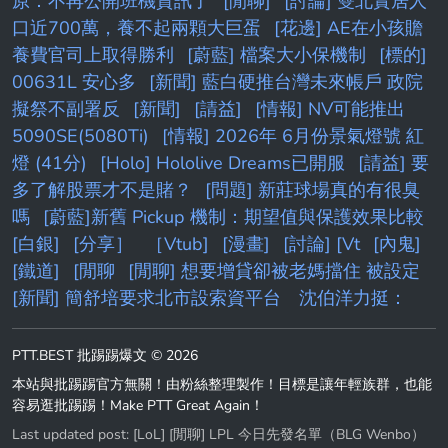
原：不再公開班機資訊了
[閒聊]
[討論] 雙北實居人
口近700萬，養不起兩顆大巨蛋
[花邊] AE在小孩贍
養費官司上取得勝利
[蔚藍] 檔案大小保機制
[標的]
00631L 安心多
[新聞] 藍白硬推台灣未來帳戶 政院
擬祭不副署反
[新聞]
[請益]
[情報] NV可能推出
5090SE(5080Ti)
[情報] 2026年 6月份景氣燈號 紅
燈 (41分)
[Holo] Hololive Dreams已開服
[請益] 要
多了解股票才不是賭？
[問題] 新莊球場真的有很臭
嗎
[蔚藍]新舊 Pickup 機制：期望值與保護效果比較
[白銀]
[分享］
［Vtub]
[漫畫]
[討論] [Vt
[內鬼]
[鐵道]
[閒聊
[閒聊] 想要增貸卻被老媽擋住 被設定
[新聞] 簡舒培要求北市設索資平台 沈伯洋力挺：
PTT.BEST 批踢踢爆文 © 2026
本站與批踢踢官方無關！由粉絲整理製作！目標是讓年輕族群，也能
容易逛批踢踢！Make PTT Great Again！
Last updated post:
[LoL] [閒聊] LPL 今日先發名單（BLG Wenbo）