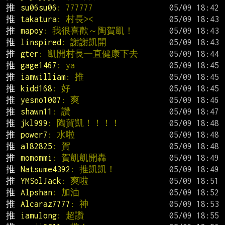
推 
su06su06
: 777777
推 
takatura
: 村長><
推 
mapoy
: 我很喜歡～陶賀凱！
推 
linspired
: 謝謝凱開
推 
gter
: 凱開村長一直健康下去
推 
gage1467
: ya
推 
iamwilliam
: 推
推 
kidd168
: 好
推 
yesno1007
: 爽
推 
shawn11
: 讚
推 
jkl999
: 陶賀凱！！！！
推 
power7
: 水啦
推 
a182825
: 賀
推 
momommi
: 賀凱凱開轟
推 
Natsume4392
: 推凱凱！
推 
YMSolJack
: 爽啦
推 
Alpshan
: 加油
推 
Alcaraz7777
: 神
推 
iamulong
: 超讚