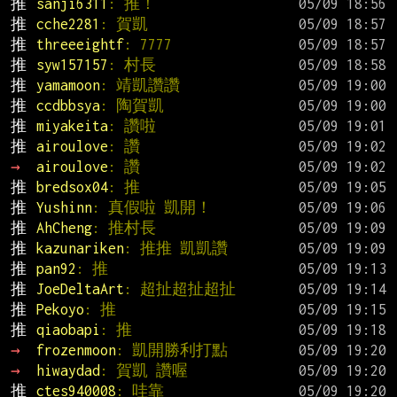
推 
sanji6311
: 推！
推 
cche2281
: 賀凱
推 
threeeightf
: 7777
推 
syw157157
: 村長
推 
yamamoon
: 靖凱讚讚
推 
ccdbbsya
: 陶賀凱
推 
miyakeita
: 讚啦
推 
airoulove
: 讚
→ 
airoulove
: 讚
推 
bredsox04
: 推
推 
Yushinn
: 真假啦 凱開！
推 
AhCheng
: 推村長
推 
kazunariken
: 推推 凱凱讚
推 
pan92
: 推
推 
JoeDeltaArt
: 超扯超扯超扯
推 
Pekoyo
: 推
推 
qiaobapi
: 推
→ 
frozenmoon
: 凱開勝利打點
→ 
hiwaydad
: 賀凱 讚喔
推 
ctes940008
: 哇靠