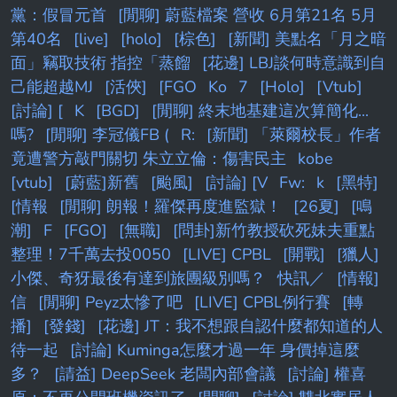
黨：假冒元首
[閒聊] 蔚藍檔案 營收 6月第21名 5月
第40名
[live]
[holo]
[棕色]
[新聞] 美點名「月之暗
面」竊取技術 指控「蒸餾
[花邊] LBJ談何時意識到自
己能超越MJ
[活俠]
[FGO
Ko
7
[Holo]
[Vtub]
[討論] [
K
[BGD]
[閒聊] 終末地基建這次算簡化...
嗎?
[閒聊] 李冠儀FB (
R:
[新聞] 「萊爾校長」作者
竟遭警方敲門關切 朱立立倫：傷害民主
kobe
[vtub]
[蔚藍]新舊
[颱風]
[討論] [V
Fw:
k
[黑特]
[情報
[閒聊] 朗報！羅傑再度進監獄！
[26夏]
[鳴
潮]
F
[FGO]
[無職]
[問卦]新竹教授砍死妹夫重點
整理！7千萬去投0050
[LIVE] CPBL
[開戰]
[獵人]
小傑、奇犽最後有達到旅團級別嗎？
快訊／
[情報]
信
[閒聊] Peyz太慘了吧
[LIVE] CPBL例行賽
[轉
播]
[發錢]
[花邊] JT：我不想跟自認什麼都知道的人
待一起
[討論] Kuminga怎麼才過一年 身價掉這麼
多？
[請益] DeepSeek 老闆內部會議
[討論] 權喜