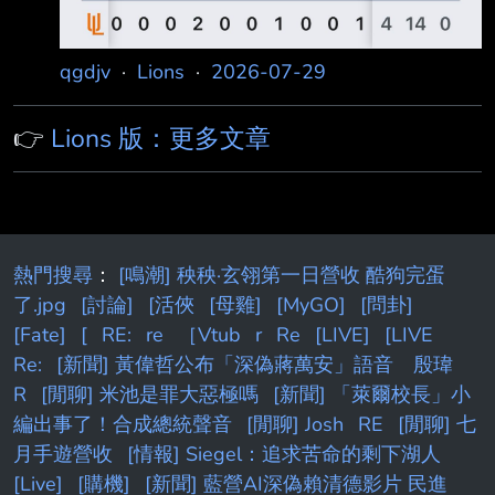
qgdjv
·
Lions
·
2026-07-29
👉
Lions 版：更多文章
熱門搜尋
：
[鳴潮] 秧秧·玄翎第一日營收 酷狗完蛋
了.jpg
[討論]
[活俠
[母雞]
[MyGO]
[問卦]
[Fate]
[
RE:
re
［Vtub
r
Re
[LIVE]
[LIVE
Re:
[新聞] 黃偉哲公布「深偽蔣萬安」語音 殷瑋
R
[閒聊] 米池是罪大惡極嗎
[新聞] 「萊爾校長」小
編出事了！合成總統聲音
[閒聊] Josh
RE
[閒聊] 七
月手遊營收
[情報] Siegel：追求苦命的剩下湖人
[Live]
[購機]
[新聞] 藍營AI深偽賴清德影片 民進