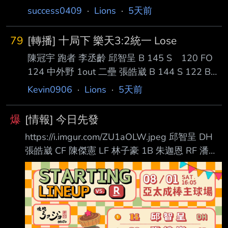
success0409
·
Lions
·
5天前
79
[轉播] 十局下 樂天3:2統一 Lose
陳冠宇 跑者 李丞齡 邱智呈 B 145 S 120 FO
124 中外野 1out 二壘 張皓崴 B 144 S 122 B
125 S 123 GO 146 二滾 2outs 三壘 陳傑憲 S
Kevin0906
·
Lions
·
5天前
125 GO 147 游滾 3outs Game Set --
爆
[情報] 今日先發
https://i.imgur.com/ZU1aOLW.jpeg 邱智呈 DH
張皓崴 CF 陳傑憲 LF 林子豪 1B 朱迦恩 RF 潘傑
楷 3B 陳重羽 C 全紹凱 2B 許哲晏 SS 周彥農 P
這個二遊 投手保重 --