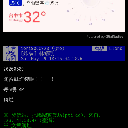
Powered by 
GliaStudios
Mute
作者
iori9060920 (Qmo)
看板
Lions
標題
[炸裂] 林靖凱
時間
Sat May  9 18:15:34 2026
20260509

陶賀凱炸裂啦！！！！

每5樓64P

爽啦

※ 發信站: 批踢踢實業坊(ptt.cc), 來自: 
※ 文章網址: 