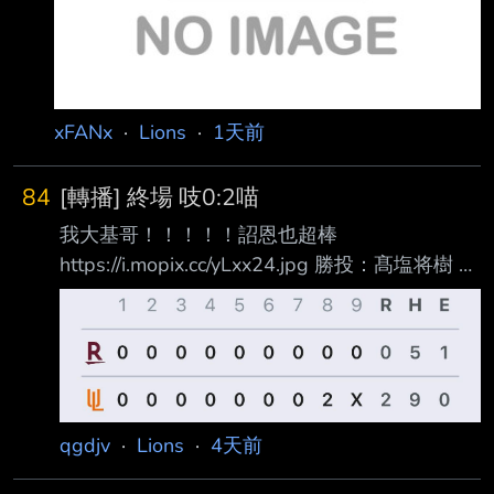
xFANx
·
Lions
·
1天前
84
[轉播] 終場 吱0:2喵
我大基哥！！！！！詔恩也超棒
https://i.mopix.cc/yLxx24.jpg 勝投：髙塩将樹 敗
投：呂詠臻 MVP：陳鏞基（2-4,2RBI） E：余
德龍 林詔恩 5.1局無失分,8K NP88 邱智呈2-4
張皓崴2-4 連續12場次安打 鍾允華連續7場救援
成功 --
qgdjv
·
Lions
·
4天前