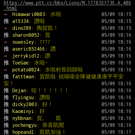
https://www.ptt.cc/bbs/Lions/M.1778321736.A.486
.html
→ 
Himawari0803
: 水啦
推 
a15334
: 讚啦
→ 
dino289
: 陶賀凱！
推 
sharon8052
: 賀
→ 
suwesley
: 7777
推 
aseric852466
: 讚
→ 
jerrykid12
: 讚
推 
ToeGae
: 水啦~
→ 
potato0824
: 水啦村長回歸啦
推 
fatttman
: 賀凱啦 祝喵喵全隊健健康康平平安
安！
推 
Dejan
: 哇！！！！！！
推 
flyingsu
: 讚啦
推 
dicky2003
: 好！
推 
Kaominyi
: 好
推 
nybbnan
: 賀。   凱
推 
yochengyu
: 恭喜凱開
推 
hopeandl
: 凱凱加油！