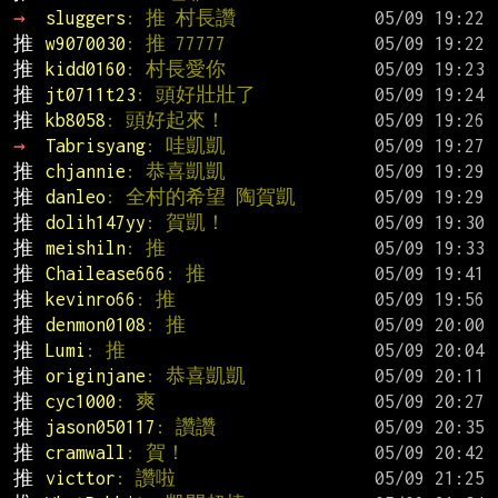
→ 
sluggers
: 推 村長讚
推 
w9070030
: 推 77777
推 
kidd0160
: 村長愛你
推 
jt0711t23
: 頭好壯壯了
推 
kb8058
: 頭好起來！
→ 
Tabrisyang
: 哇凱凱
推 
chjannie
: 恭喜凱凱
推 
danleo
: 全村的希望 陶賀凱
推 
dolih147yy
: 賀凱！
推 
meishiln
: 推
推 
Chailease666
: 推
推 
kevinro66
: 推
推 
denmon0108
: 推
推 
Lumi
: 推
推 
originjane
: 恭喜凱凱
推 
cyc1000
: 爽
推 
jason050117
: 讚讚
推 
cramwall
: 賀！
推 
victtor
: 讚啦