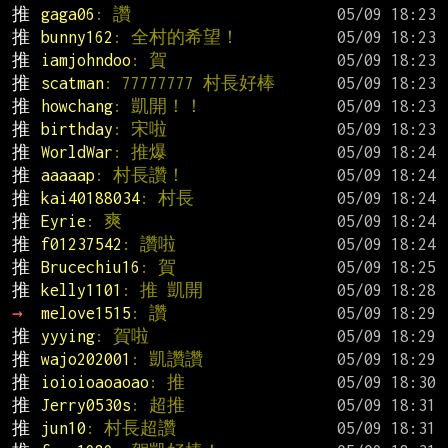
推 
gaga06
: 讚
推 
bunny162
: 全村的希望！
推 
iamjohndoo
: 賀
推 
scatman
: 77777777 村長好棒
推 
howchang
: 凱開！！
推 
birthday
: 宋啦
推 
WorldWar
: 推爆
推 
aaaaap
: 村長讚！
推 
kai40188034
: 村長
推 
Eyrie
: 爽
推 
f01237542
: 讚啦
推 
Brucechiu16
: 賀
推 
kelly1101
: 推 凱開
→ 
melove1515
: 讚
推 
yyying
: 賀啦
推 
wajo202001
: 凱讚讚
推 
ioioioaoaoao
: 推
推 
Jerry0530s
: 超推
推 
jun10
: 村長超讚