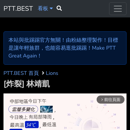
PTT.BEST
看板
本站與批踢踢官方無關！由粉絲整理製作！目標
是讓年輕族群，也能容易逛批踢踢！Make PTT
Great Again！
PTT.BEST 首頁
Lions
[炸裂] 林靖凱
前往頁面
arrow_forward_ios