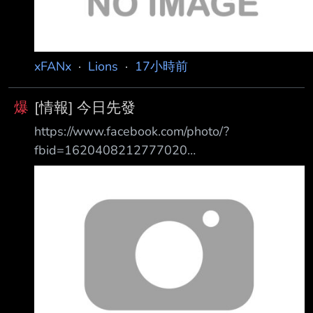
xFANx
·
Lions
·
17小時前
爆
[情報] 今日先發
https://www.facebook.com/photo/?
fbid=1620408212777020
https://i.meee.com.tw/RngFbKU.jpg 8/5(三)
18:35 天母棒球場 攝氏30-32度 降雨機率20%
統一7-ELEVEN獅 vs. 味全龍 對蔣打擊率 上壘率
1 邱智呈 CF (L) 0.000 (0-2) 0.333 1BB 2K 2 張
皓崴 RF (L) 沒對戰過 3 陳傑憲 LF (L) 0.000 (0-
2) 0.000 4 陳鏞基 1B (R) 沒