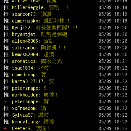
推 
willy911006
: 賀凱
推 
MillerReggie
: 賀凱！！
推 
seancon73
: 讚讚
推 
elmerhusky
: 凱凱好棒!!!
推 
Kyuji22
: 村長強勢回歸!!!!
推 
bryantjet
: 凱凱是個砲
推 
allem40306
: 賀凱
推 
satoranbo
: 陶賀凱！！
推 
kemos82004
: 超讚
推 
aromatics
: 陶家之光
推 
tsao1834
: 水啦
推 
cjmedrong
: 賀
推 
karta3127117
: 賀
推 
petersnape
: $
推 
markholden
: 爽啦！
→ 
petersnape
: 賀
推 
xxFreedom
: 讚
推 
SylviaSJ
: 讚啦
推 
kennyliang
: 讚啦
→ 
CPeterB
: 讚啦！