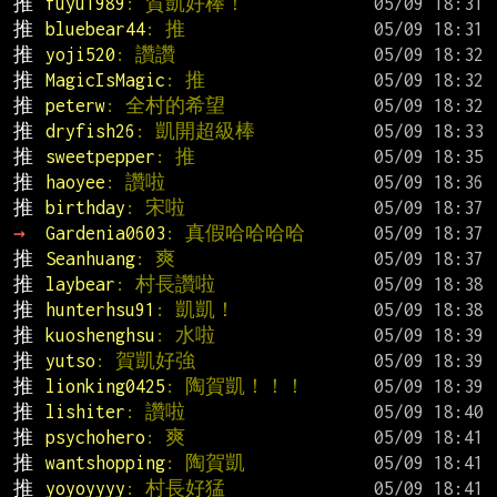
推 
fuyu1989
: 賀凱好棒！
推 
bluebear44
: 推
推 
yoji520
: 讚讚
推 
MagicIsMagic
: 推
推 
peterw
: 全村的希望
推 
dryfish26
: 凱開超級棒
推 
sweetpepper
: 推
推 
haoyee
: 讚啦
推 
birthday
: 宋啦
→ 
Gardenia0603
: 真假哈哈哈哈
推 
Seanhuang
: 爽
推 
laybear
: 村長讚啦
推 
hunterhsu91
: 凱凱！
推 
kuoshenghsu
: 水啦
推 
yutso
: 賀凱好強
推 
lionking0425
: 陶賀凱！！！
推 
lishiter
: 讚啦
推 
psychohero
: 爽
推 
wantshopping
: 陶賀凱
推 
yoyoyyyy
: 村長好猛