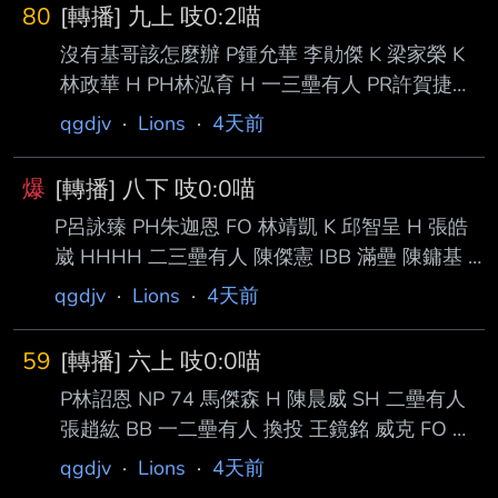
80
[轉播] 九上 吱0:2喵
沒有基哥該怎麼辦 P鍾允華 李勛傑 K 梁家榮 K
林政華 H PH林泓育 H 一三壘有人 PR許賀捷
PH林立 FO --
qgdjv
·
Lions
·
4天前
爆
[轉播] 八下 吱0:0喵
P呂詠臻 PH朱迦恩 FO 林靖凱 K 邱智呈 H 張皓
崴 HHHH 二三壘有人 陳傑憲 IBB 滿壘 陳鏞基 H
0:2 一三壘有人 我要哭了 PR許哲晏 潘傑楷 K --
qgdjv
·
Lions
·
4天前
59
[轉播] 六上 吱0:0喵
P林詔恩 NP 74 馬傑森 H 陳晨威 SH 二壘有人
張趙紘 BB 一二壘有人 換投 王鏡銘 威克 FO 李
勛傑 FO --
qgdjv
·
Lions
·
4天前