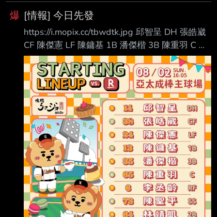
爆
[情報] 今日先發
https://i.mopix.cc/tbwdtk.jpg 邱智呈 DH 張皓崴
CF 陳傑憲 LF 陳鏞基 1B 潘傑楷 3B 陳重羽 C 李
丞齡 RF 陳聖平 SS 林靖凱 2B 林詔恩 P 就…打線
加油吧 --