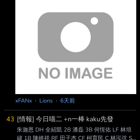
18:35 亞太成棒主球場 攝氏29-30度 降雨機率
20% 樂天桃猿 vs. 統一7-ELEVEN獅 對戰打擊率
上壘率 1 張皓崴 RF (L) - 無對戰過 2 陳傑憲 LF
(L) 0.258 (8-31) 0.385 1HR 7BB 2K 3 林子豪
1B (L) 0.250 (6-24) 0.308 3H
xFANx
·
Lions
·
6天前
43
[情報] 今日喵二 +n一棒 kaku先發
朱迦恩 DH 全紹凱 2B 潘磊 3B 何恆佑 LF 林培
緯 1B 陳維祥 RF 田子杰 CF 柯育民 C 林泓弦 SS