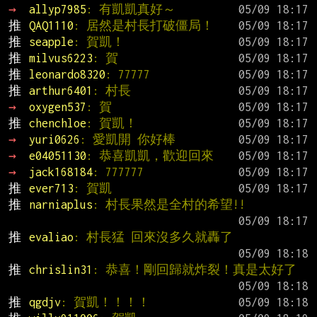
→ 
allyp7985
: 有凱凱真好～
推 
QAQ1110
: 居然是村長打破僵局！
推 
seapple
: 賀凱！
推 
milvus6223
: 賀
推 
leonardo8320
: 77777
推 
arthur6401
: 村長
→ 
oxygen537
: 賀
推 
chenchloe
: 賀凱！
→ 
yuri0626
: 愛凱開 你好棒
→ 
e04051130
: 恭喜凱凱，歡迎回來
→ 
jack168184
: 777777
推 
ever713
: 賀凱
推 
narniaplus
: 村長果然是全村的希望!!
推 
evaliao
: 村長猛 回來沒多久就轟了
推 
chrislin31
: 恭喜！剛回歸就炸裂！真是太好了
推 
qgdjv
: 賀凱！！！！