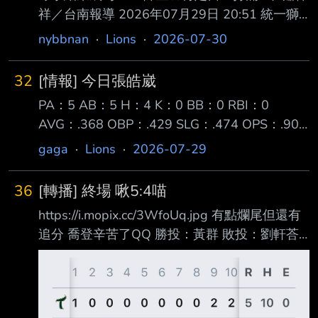
祥／台南報導 2026年07月29日 20:51 統一獅
近年捕手戰力很有市場價值，台鋼雄鷹擴編選秀
nybbnan
·
Lions
·
2026-07-30
指名張肇元，富邦悍將冬天從FA市場 網羅林岱
安，主戰捕手陳重羽將在球季結束後獲得自由球
32
[情報] 今日張皓崴
員資格，陳重羽說，「進來到現在 也不年輕，
PA：5 AB：5 H：4 K：0 BB：0 RBI：0
第1點是很開心達到資格，對我就是很大肯定，9
AVG：.368 OBP：.429 SLG：.474 OPS：.903
年要幾乎都在一軍才能達標，符 合這個資格，
7月29日亞太台鋼統一之戰 近況火燙的喵以豪張
起碼對我自己是肯定。」 2017年選秀會首輪指
gaga
·
Lions
·
2026-07-29
皓崴不只先發 而且扛下了開路先鋒的位置 良好
名，陳重羽進職棒練到專職捕手，將在30歲獲得
的球棒控制能力展露無疑 不管投到那個位置 用
FA資格，陳重羽本季前 56場出賽有55場蹲捕，
36
[轉播] 終場 啾5:4喵
切的用碰的總能帶到巧妙的位置 形成安打 不只
攻擊指數為.6
https://i.mopix.cc/3WfoUq.jpg 有點爛尾但還有
完成生涯第一次的猛打賞 還多送一支安打形成
追分 喬登辛苦了QQ 勝投：黃群 敗投：劉軒荅
鐵支 OPS也來到了.9大關 終場台鋼5：4擊敗統
HR：王博玄 喬登 七局失1分 NP 104 張皓崴 4-
一 --
5,SB*2（生涯首鐵支） 陳傑憲2-4,SB*1 林子豪
2-5,1RBI,SB*1 潘傑楷2-5,1RBI --