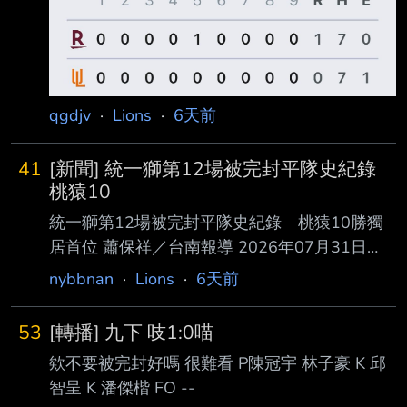
NP91 張皓崴 1-3,1BB 守備NP*2 潘傑楷 2-4 --
qgdjv
·
Lions
·
6天前
41
[新聞] 統一獅第12場被完封平隊史紀錄
桃猿10
統一獅第12場被完封平隊史紀錄 桃猿10勝獨
居首位 蕭保祥／台南報導 2026年07月31日
21:04 統一獅31日晚間在台南亞太棒球場全場攻
nybbnan
·
Lions
·
6天前
擊乏力，終場0比1遭到樂天桃猿完封，獅隊今年
第 12場被完封平2005年隊史紀錄，桃猿下半季
53
[轉播] 九下 吱1:0喵
10勝比敗多4場獨居首位。 全場唯一半局在5局
欸不要被完封好嗎 很難看 P陳冠宇 林子豪 K 邱
上，林政華率先擊出安打，余德龍短打成功讓跑
智呈 K 潘傑楷 FO --
者上三壘，嚴宏鈞擊出 一壘方向滾地球，林子