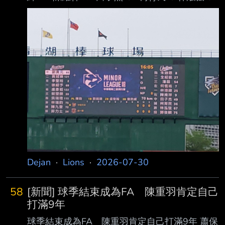
郭俊麟 P 中職官方轉播
https://www.youtube.com/live/5OVV4GWqKqs
?si=8ntmxqvOTk3LNXz1 ----- Sent from JPTT
on my Samsung SM-A5660. --
Dejan
·
Lions
·
2026-07-30
58
[新聞] 球季結束成為FA 陳重羽肯定自己
打滿9年
球季結束成為FA 陳重羽肯定自己打滿9年 蕭保