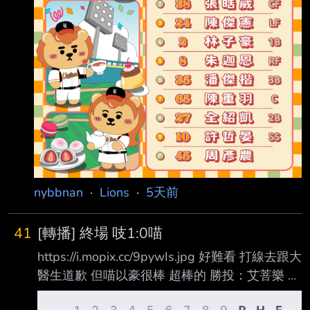
nybbnan
·
Lions
·
5天前
41
[轉播] 終場 吱1:0喵
https://i.mopix.cc/9pywIs.jpg 好難看 打線去跟大
醫生道歉 但喵以豪很棒 超棒的 勝投：艾菩樂 敗
投：布雷克 E：許哲晏 布雷克 七局失一分