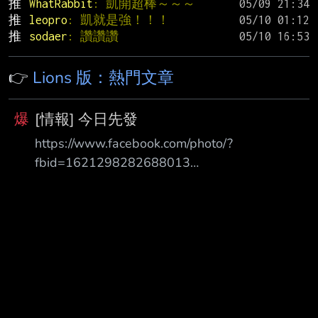
推 
WhatRabbit
: 凱開超棒～～～
推 
leopro
: 凱就是強！！！
推 
sodaer
: 讚讚讚
👉
Lions 版：熱門文章
爆
[情報] 今日先發
https://www.facebook.com/photo/?
fbid=1621298282688013
https://i.meee.com.tw/864IYrN.jpg 8/6(四) 18:35
天母棒球場 攝氏30-31度 降雨機率20% 統一7-
ELEVEN獅 vs. 味全龍(先發投手郭郁政) 對郭打擊
率 上壘率 1 邱智呈 CF (L) 0.364 ( 8-22) 0.391
1HR 1BB 2K 2 張皓崴 RF (L) 0.667 ( 2- 3) 0.750
1BB 二軍數據 3 陳傑憲