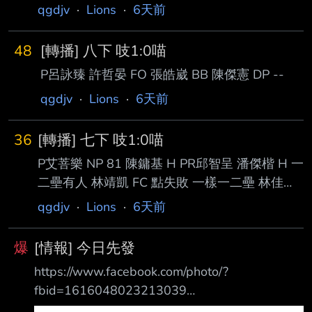
豪傳本壘，林政華滑回本壘得分。 陳鏞基與潘
qgdjv
·
Lions
·
6天前
傑楷7局下無人出局連續安打，林靖凱觸擊戰術
失敗，林佳緯三振，朱迦恩代打 擊出中外野飛
48
[轉播] 八下 吱1:0喵
球被接殺，兩隊全場
P呂詠臻 許哲晏 FO 張皓崴 BB 陳傑憲 DP --
qgdjv
·
Lions
·
6天前
36
[轉播] 七下 吱1:0喵
P艾菩樂 NP 81 陳鏞基 H PR邱智呈 潘傑楷 H 一
二壘有人 林靖凱 FC 點失敗 一樣一二壘 林佳緯
K PH朱迦恩 FO 為什麼是代打張翔啊 我看不懂 -
qgdjv
·
Lions
·
6天前
-
爆
[情報] 今日先發
https://www.facebook.com/photo/?
fbid=1616048023213039
https://i.meee.com.tw/5VgDCTp.jpg 7/31(五)