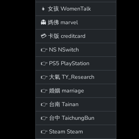
👧 女孩 WomenTalk
👻 媽佛 marvel
💳 卡版 creditcard
👉 NS NSwitch
👉 PS5 PlayStation
👉 大氣 TY_Research
👉 婚姻 marriage
👉 台南 Tainan
👉 台中 TaichungBun
👉 Steam Steam