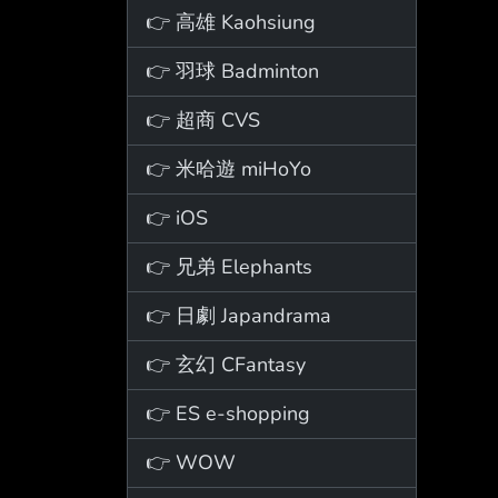
👉 高雄 Kaohsiung
👉 羽球 Badminton
👉 超商 CVS
👉 米哈遊 miHoYo
👉 iOS
👉 兄弟 Elephants
👉 日劇 Japandrama
👉 玄幻 CFantasy
👉 ES e-shopping
👉 WOW