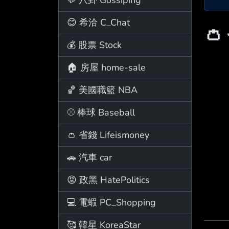
😊 希洽 C_Chat
👛
💰 股票 Stock
🏠 房屋 home-sale
🏀 美國職籃 NBA
⚾ 棒球 Baseball
👛 省錢 Lifeismoney
🚗 汽車 car
😡 政黑 HatePolitics
💻 電蝦 PC_Shopping
🥰 韓星 KoreaStar