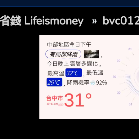
省錢 Lifeismoney
»
bvc0