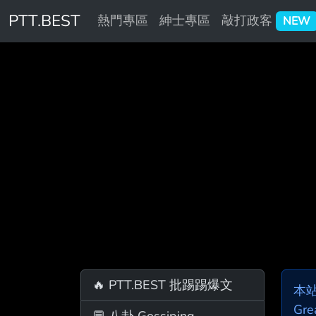
PTT.BEST
熱門專區
紳士專區
敲打政客
NEW
🔥 PTT.BEST 批踢踢爆文
本
Gre
💬 八卦 Gossiping