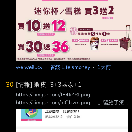
weiweilucy
·
省錢 Lifeismoney
·
1天前
30
[情報] 蝦皮+3+3國泰+1
https://i.imgur.com/tF4kZRI.png
https://i.imgur.com/oICJxzm.png -- 。留給了渣
男 o留給了老闆 O留給了老實人 --