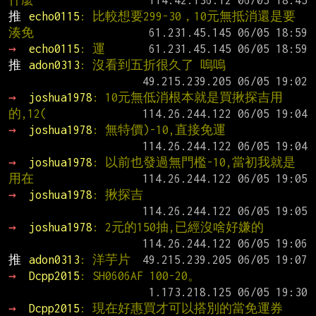
什麼
推 
echo0115
: 比較想要299-30，10元無抵消還是要
湊免
→ 
echo0115
: 運
推 
adon0313
: 沒看到五折很久了 嗚嗚
→ 
joshua1978
: 10元無低消根本就是買揪探吉用
的,12(
→ 
joshua1978
: 無特價)-10,直接免運
→ 
joshua1978
: 以前也發過無門檻-10,當初我就是
用在
→ 
joshua1978
: 揪探吉
→ 
joshua1978
: 2元的150抽,已經沒啥好嫌的
推 
adon0313
: 洋芋片
→ 
Dcpp2015
: SH0606AF 100-20。
→ 
Dcpp2015
: 現在好惠買才可以搭別的當免運券