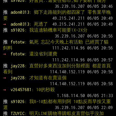
推 
s91026
: 好會買..還要住都市,鄉下要騎十幾分
推 
adon0313
: 鄉下走路能到的都四家了 零售業早晚
要
→ 
adon0313
: 死透了
推 
s91026
: 我這邊騎機車可能要1X~2X分
推 
fototw
: 氣死 忘記今天晚上有活動 已經買了貓
飼料
→ 
fototw
: 還沒省到運費
推 
jay228
: 直營好多東西沒加到分類裡面 都是首頁
看到
→ 
jay228
: 才知道有在賣這個
→ 
v26457681
: 10的秒殺
推 
s91026
: 我8~10點都有用到阿 10點反而早按又重
選
推 
TZUYIC
: 明天LINE購物導購蝦皮直營似乎沒加