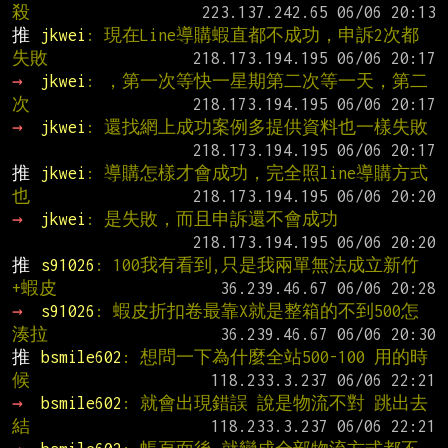
殺
推 
jkwei
: 現在Line導購蝦直都不成功，申訴2次都
失敗
→ 
jkwei
: ，第一次等快一星期第二次等一天，第二
次
→ 
jkwei
: 還找網上成功案例多提供資料也一樣失敗
推 
jkwei
: 導購怎樣才會成功，完全照line導購方式
也
→ 
jkwei
: 是失敗，而且申訴還不會成功
推 
s91026
: 100我有看到,只是我兩單無法成立新竹
+蝦皮
→ 
s91026
: 蝦皮折扣卷最靠X就是整箱的不到500怎
湊拉
推 
bsmile602
: 想問一下為什麼全站500-100 用的時
候
→ 
bsmile602
: 就會出現錯誤 說是物流不對 跳出去
結