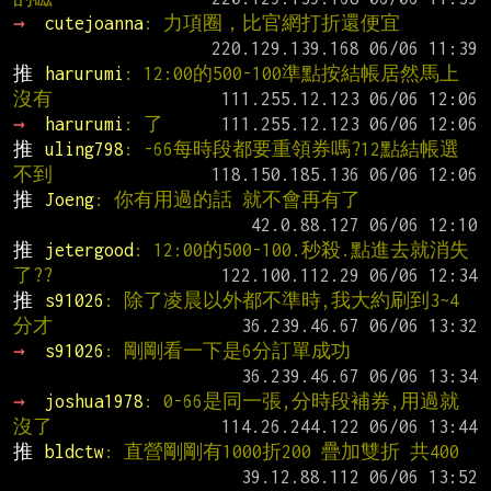
→ 
cutejoanna
: 力項圈，比官網打折還便宜
推 
harurumi
: 12:00的500-100準點按結帳居然馬上
沒有
→ 
harurumi
: 了
推 
uling798
: -66每時段都要重領券嗎?12點結帳選
不到
推 
Joeng
: 你有用過的話 就不會再有了
推 
jetergood
: 12:00的500-100.秒殺.點進去就消失
了??
推 
s91026
: 除了凌晨以外都不準時,我大約刷到3~4
分才
→ 
s91026
: 剛剛看一下是6分訂單成功
→ 
joshua1978
: 0-66是同一張,分時段補券,用過就
沒了
推 
bldctw
: 直營剛剛有1000折200 疊加雙折 共400