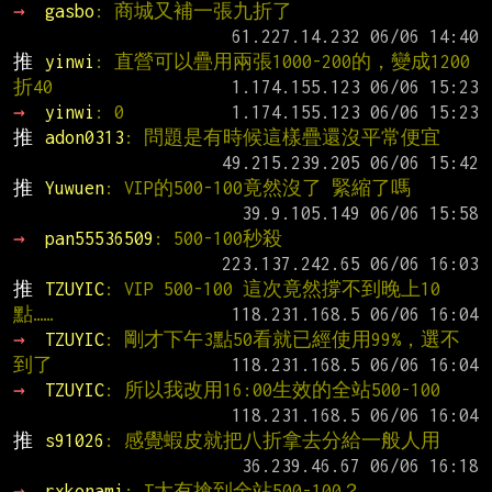
→ 
gasbo
: 商城又補一張九折了
推 
yinwi
: 直營可以疊用兩張1000-200的，變成1200
折40
→ 
yinwi
: 0
推 
adon0313
: 問題是有時候這樣疊還沒平常便宜
推 
Yuwuen
: VIP的500-100竟然沒了 緊縮了嗎
→ 
pan55536509
: 500-100秒殺
推 
TZUYIC
: VIP 500-100 這次竟然撐不到晚上10
點……
→ 
TZUYIC
: 剛才下午3點50看就已經使用99%，選不
到了
→ 
TZUYIC
: 所以我改用16:00生效的全站500-100
推 
s91026
: 感覺蝦皮就把八折拿去分給一般人用
→ 
rxkonami
: T大有搶到全站500-100？