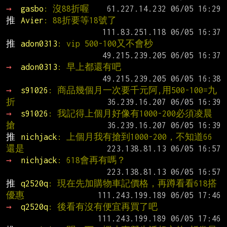
→ 
gasbo
: 沒88折喔
推 
Avier
: 88折要等18號了
推 
adon0313
: vip 500-100又不會秒
→ 
adon0313
: 早上都還有吧
→ 
s91026
: 商品幾個月一次要千元阿,用500-100=九
折
→ 
s91026
: 我記得上個月好像有1000-200必須凌晨
搶
推 
nichjack
: 上個月我有搶到1000-200，不知道66
還是
→ 
nichjack
: 618會再有嗎？
推 
q2520q
: 現在先加購物車記價格，再蹲看看618搭
優惠
→ 
q2520q
: 後看有沒有便宜再買了吧