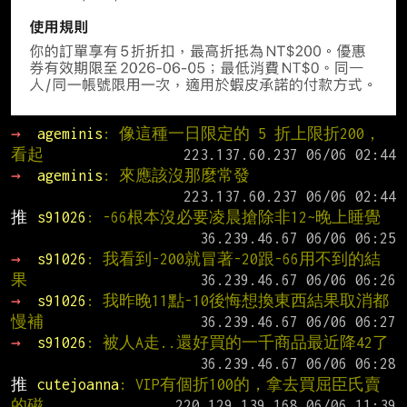
→ 
ageminis
: 像這種一日限定的 5 折上限折200，
看起
→ 
ageminis
: 來應該沒那麼常發
推 
s91026
: -66根本沒必要凌晨搶除非12~晚上睡覺
→ 
s91026
: 我看到-200就冒著-20跟-66用不到的結
果
→ 
s91026
: 我昨晚11點-10後悔想換東西結果取消都
慢補
→ 
s91026
: 被人A走..還好買的一千商品最近降42了
推 
cutejoanna
: VIP有個折100的，拿去買屈臣氏賣
的磁