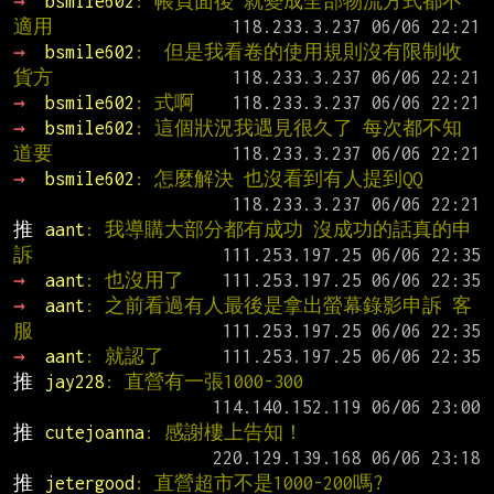
→ 
bsmile602
: 帳頁面後 就變成全部物流方式都不
適用
→ 
bsmile602
:  但是我看卷的使用規則沒有限制收
貨方
→ 
bsmile602
: 式啊
→ 
bsmile602
: 這個狀況我遇見很久了 每次都不知
道要
→ 
bsmile602
: 怎麼解決 也沒看到有人提到QQ
推 
aant
: 我導購大部分都有成功 沒成功的話真的申
訴
→ 
aant
: 也沒用了
→ 
aant
: 之前看過有人最後是拿出螢幕錄影申訴 客
服
→ 
aant
: 就認了
推 
jay228
: 直營有一張1000-300
推 
cutejoanna
: 感謝樓上告知！
推 
jetergood
: 直營超市不是1000-200嗎?