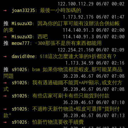
→ 
joan33235
: 最後一小時加碼的
推 
MisuzuXD
: 因為你的訂單可能有沒辦法合併結帳
的東
→ 
MisuzuXD
: 西吧
推 
meow777
: -300那張不是所有東西都能用
→ 
david10ne
: 618這次怎麼連大筆的9折都沒有？
推 
s91026
: bsm 如果你物流都是蝦皮,那可能某商品
問題
→ 
s91026
: 我有遇過磁鐵不能買*APP顯示,或支付方
式
→ 
s91026
: 有些店家可刷卡有些只能貨到付款
→ 
s91026
: 不過昨天新竹物流+蝦皮可選擇"貨到付
款"
→ 
s91026
: 怕新竹物流要收手續費