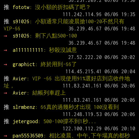
推 
fototw
: 沒小額的折扣碼了吧？
推 
s91026
: 小額通常只能凌晨搶100-20不然只有
VIP-66
→ 
s91026
: 剩下八點500-100
→ 
a1111111111
: 秒殺沒誠意
→ 
graphict
: 終於用到-66了
推 
Avier
: VIP -66 出現使用91%選好店到店收件地
址，
→ 
Avier
: 結帳列車趕上
推 
slrmbenz
: 66真的過幾秒才出現 100沒看到
推 
jetergood
: 500-100撐不到1秒...
→ 
pan55536509
: 相比凌晨、中午,下午場真的都秒