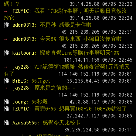
碼！？
→ 
TZUYIC
: 我看了加碼行事曆，明天活動日竟然沒
放它
推 
adon0313
: 不是秒 感覺是卡住啦
→ 
adon0313
: 今天8% 很多東西 小節目沒便宜啦
推 
kaitooru
: 蝦皮直營line導購行事曆明天10%
→ 
jay228
: VIP記得領10蝦幣 然後麥當勞1元蛋捲又
有了
推 
BiBiG
: 66元get
→ 
jay228
: 原來是之前的= =
推 
Joeng
: 66秒殺
推 
TZUYIC
: 買完0-66 想再買100-20 100-20就沒了
推 
Azusa5566
: 感覺今天比較卡