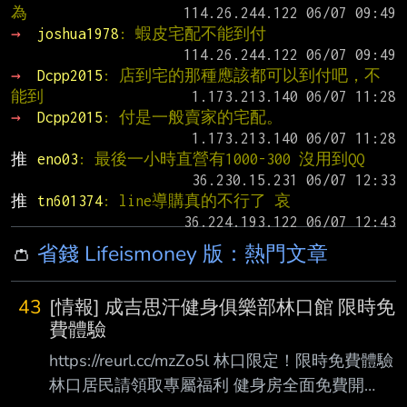
為
→ 
joshua1978
: 蝦皮宅配不能到付
→ 
Dcpp2015
: 店到宅的那種應該都可以到付吧，不
能到
→ 
Dcpp2015
: 付是一般賣家的宅配。
推 
eno03
: 最後一小時直營有1000-300 沒用到QQ
推 
tn601374
: line導購真的不行了 哀
👛
省錢 Lifeismoney 版：熱門文章
43
[情報] 成吉思汗健身俱樂部林口館 限時免
費體驗
https://reurl.cc/mzZo5l 林口限定！限時免費體驗
林口居民請領取專屬福利 健身房全面免費開