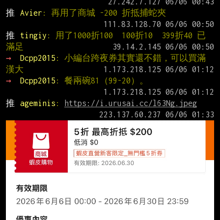
推 
Avier
: 再用了商城 -200 折抵捕蛇夾
推 
tingiy
: 用了1000折100  100折10  399折40 已
滿足
→ 
Dcpp2015
: 小編台跨夜券其實還不錯，可以買滿
漢大
→ 
Dcpp2015
: 餐兩碗81（99-20）。
推 
ageminis
: 
https://i.urusai.cc/l63Ng.jpeg