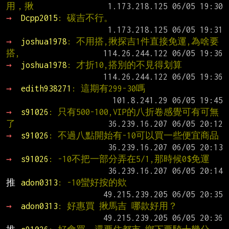
用，揪
→ 
Dcpp2015
: 碳吉不行。
→ 
joshua1978
: 不用搭,揪探吉1件直接免運,為啥要
搭,
→ 
joshua1978
: 才折10,搭別的不見得划算
→ 
edith938271
: 這期有299-30嗎
→ 
s91026
: 只有500-100,VIP的八折卷感覺可有可無
了
→ 
s91026
: 不過八點開始有-10可以買一些便宜商品
→ 
s91026
: -10不把一部分弄在5/1,那時候0$免運
推 
adon0313
: -10蠻好按的欸
→ 
adon0313
: 好惠買 揪馬吉 哪款好用？