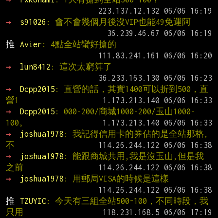
→ 
s91026
: 會不會幾個月後沒VIP也能49免運阿
推 
Avier
: 4點全站蠻好搶的
→ 
lun8412
: 這次太窮算了
→ 
Dcpp2015
: 直營的話，其實1400可以折到500，直
營1
→ 
Dcpp2015
: 000-200/商城1000-200/玉山1000-
100。
→ 
joshua1978
: 我記得信用卡的券佔的是全站那格,
不
→ 
joshua1978
: 能跟商城共用,我是沒玉山,但是我
之前
→ 
joshua1978
: 用郵局VISA的時候是這樣
推 
TZUYIC
: 今天有三組全站500-100，不同時段，我
只用