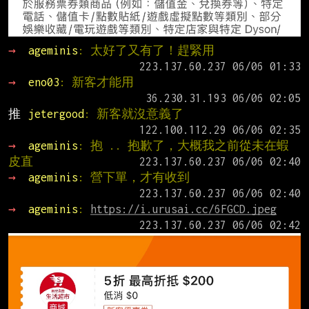
→ 
ageminis
: 太好了又有了！趕緊用
→ 
eno03
: 新客才能用
推 
jetergood
: 新客就沒意義了
→ 
ageminis
: 抱 .. 抱歉了，大概我之前從未在蝦
皮直
→ 
ageminis
: 營下單，才有收到
→ 
ageminis
: 
https://i.urusai.cc/6FGCD.jpeg