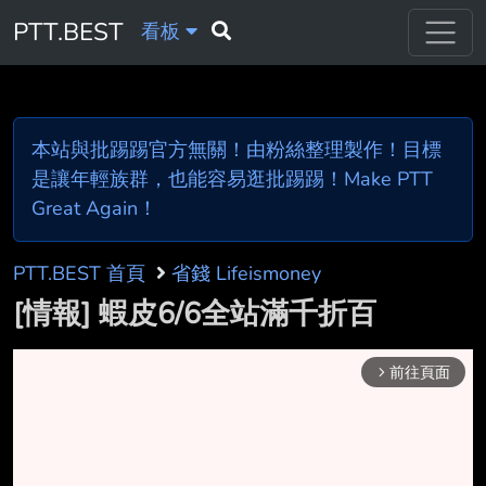
PTT.BEST
看板
本站與批踢踢官方無關！由粉絲整理製作！目標
是讓年輕族群，也能容易逛批踢踢！Make PTT
Great Again！
PTT.BEST 首頁
省錢 Lifeismoney
[情報] 蝦皮6/6全站滿千折百
前往頁面
arrow_forward_ios