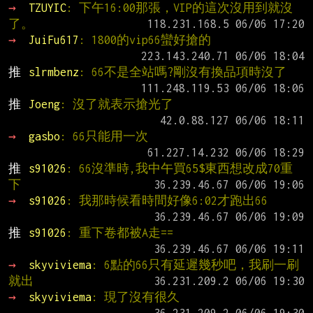
→ 
TZUYIC
: 下午16:00那張，VIP的這次沒用到就沒
了。
→ 
JuiFu617
: 1800的vip66蠻好搶的
推 
slrmbenz
: 66不是全站嗎?剛沒有換品項時沒了
推 
Joeng
: 沒了就表示搶光了
→ 
gasbo
: 66只能用一次
推 
s91026
: 66沒準時,我中午買65$東西想改成70重
下
→ 
s91026
: 我那時候看時間好像6:02才跑出66
推 
s91026
: 重下卷都被A走==
→ 
skyviviema
: 6點的66只有延遲幾秒吧，我刷一刷
就出
→ 
skyviviema
: 現了沒有很久