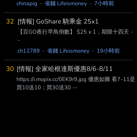
放！ 8/7(五)15:00 ～ 8/16(日)24:00止 不限會
chinapig
·
省錢 Lifeismoney
·
7小時前
員，人人都能免費運動！ 入場請攜帶身分證 (貼
心提醒：13 歲以上未滿 20 歲，請攜帶家長授
32
[情報] GoShare 騎乘金 25x1
權同意書喔！) --------------------------------
【百GO夜行早鳥倒數】 $25 x 1，期限十四天 -
----- 鄉民有福了 全台最頂的健身房 全面免費開
-
放 不管是想要練成漢肩 還是膝蓋卡卡的不夠軟
都可以去體驗看看 --
ch12789
·
省錢 Lifeismoney
·
19小時前
30
[情報] 全家哈根達斯優惠8/6-8/11
https://i.mopix.cc/0EK9r9.jpg 優惠如圖 看7-11是
買10送10；買30送30 --