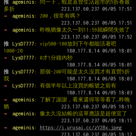
推 
ageminis
: 問一下，蝦皮直營生活超市的5折卷最
多折
→ 
ageminis
: 200，很常有嗎？
→ 
ageminis
: 昨晚猶豫太久一到11:59就瞬間失效了
推 
LysD7777
: vip500-100放到下午都能活著吧 
1000-20
→ 
LysD7777
: 0才1分鐘內秒
推 
LysD7777
: 那個-200可能是太久沒買才有直營5折 
我
→ 
LysD7777
: 有個半年以上沒買的帳號之前有
→ 
ageminis
: 了解了謝謝，看來還得等等看了…昨晚
猶
→ 
ageminis
: 豫太久沒結帳的這單應該是超便宜了
→ 
ageminis
: 
https://i.urusai.cc/zV2Bx.jpeg