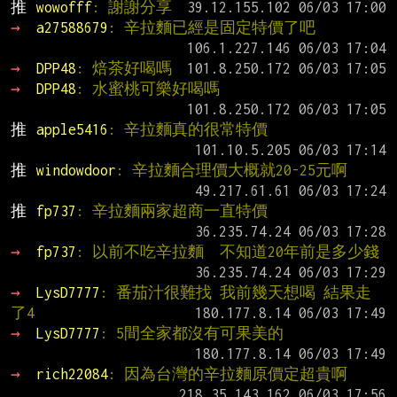
推 
wowofff
: 謝謝分享
→ 
a27588679
: 辛拉麵已經是固定特價了吧
→ 
DPP48
: 焙茶好喝嗎
→ 
DPP48
: 水蜜桃可樂好喝嗎
推 
apple5416
: 辛拉麵真的很常特價
推 
windowdoor
: 辛拉麵合理價大概就20-25元啊
推 
fp737
: 辛拉麵兩家超商一直特價
→ 
fp737
: 以前不吃辛拉麵  不知道20年前是多少錢
→ 
LysD7777
: 番茄汁很難找 我前幾天想喝 結果走
了4
→ 
LysD7777
: 5間全家都沒有可果美的
→ 
rich22084
: 因為台灣的辛拉麵原價定超貴啊