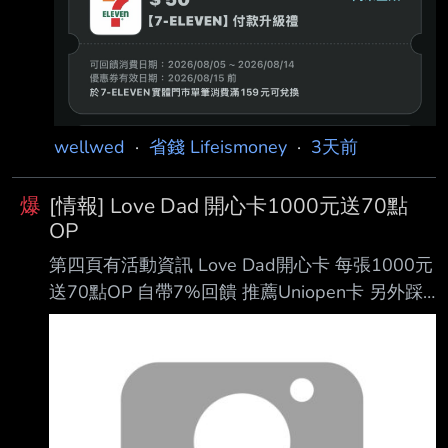
時不限量」，輸入指定優惠券代碼即可領取7-
ELEVEN 50元優惠券，單筆消費滿159 元即可
兌換，回饋率逾30%。 一卡通 iPASS MONEY
持續擴大信用卡支付應用場景，目前4大超商已
可綁定聯邦、玉山信 用卡及王道Debit卡付款，
wellwed
·
省錢 Lifeismoney
·
3天前
7-ELEVEN另外也可綁定中國信託信用卡付款。
為歡慶多元支付服務擴增，一卡通公司自8月5日
爆
[情報] Love Dad 開心卡1000元送70點
起祭
OP
第四頁有活動資訊 Love Dad開心卡 每張1000元
送70點OP 自帶7%回饋 推薦Uniopen卡 另外踩4
點 這樣有7%+7% 如果icashPay 4%還沒額滿 則
Combo起來18% 不踩點的話 參考 王道icashPay
5% 匯豐直刷4.88% 玉山Unicard icashPay 3.5%
～4.5% 大戶直刷 3.5% 另外很多人不喜歡OP點
尤其現在隔壁棚唯讀預備中 沒有地方賣掉 OP點