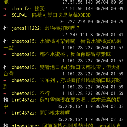
能
→ 
chanifa
: 接受
→ 
SCLPAL
: 隔壁可樂口味是草莓XDDDD
推 
james111222
: 穀物棒好吃嗎？
推 
cheetos15
: 水蜜桃可樂難喝，衝著水蜜桃買結果
一點
→ 
cheetos15
: 都不水蜜桃，反而像感冒糖漿味
推 
cheetos15
: 雙響泡日系拉麵口味都很雷，但大推
台灣
→ 
cheetos15
: 味系列，府城擔仔跟鍋燒麵口味好吃
到
→ 
cheetos15
: 不行
推 
lin9487zz
: 蘇打雪糕現在要35喔，成本最高的是
中
→ 
lin9487zz
: 間那根木棒嗎
推 
bloodalone
: 回前面找不到番茄汁的，app可以直