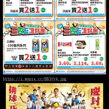
https://i.mopix.cc/BB3VV4.jpg