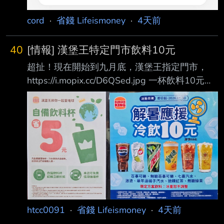
cord
·
省錢 Lifeismoney
·
4天前
40
[情報] 漢堡王特定門市飲料10元
超扯！現在開始到九月底，漢堡王指定門市，
https://i.mopix.cc/D6QSed.jpg 一杯飲料10元，
憑環保杯還可以折5元！
https://i.mopix.cc/rEpKLq.jpg 購買成功紀錄 --
現在泰國的肯德基也是一杯喝到飽 我也聽說
2330當時才233 但我去的門市不在那上面，還
是有張貼優惠 以前真的有嗎？ 認真說漢堡王的
紅茶、綠茶都很好喝 流浪到淡水 10元也可以續
杯嗎！ 對啊，有在特價名單裡面我也是很意外
真的，請客也可以買這個 應該可以跟店員說 去
便利商店買冰塊杯都超過
htcc0091
·
省錢 Lifeismoney
·
4天前