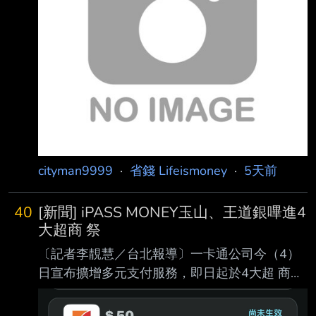
設定起來!!! --
cityman9999
·
省錢 Lifeismoney
·
5天前
40
[新聞] iPASS MONEY玉山、王道銀嗶進4
大超商 祭
〔記者李靚慧／台北報導〕一卡通公司今（4）
日宣布擴增多元支付服務，即日起於4大超 商開
放玉山銀行信用卡及王道銀行Debit卡綁定付
款，同時自8月5日起祭出限時領券活動 、「限