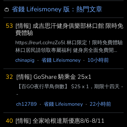
👛
省錢 Lifeismoney 版：熱門文章
53
[情報] 成吉思汗健身俱樂部林口館 限時免
費體驗
https://reurl.cc/mzZo5l 林口限定！限時免費體驗
林口居民請領取專屬福利 健身房全面免費開
放！ 8/7(五)15:00 ～ 8/16(日)24:00止 不限會
chinapig
·
省錢 Lifeismoney
·
10小時前
員，人人都能免費運動！ 入場請攜帶身分證 (貼
心提醒：13 歲以上未滿 20 歲，請攜帶家長授
32
[情報] GoShare 騎乘金 25x1
權同意書喔！) --------------------------------
【百GO夜行早鳥倒數】 $25 x 1，期限十四天 -
----- 鄉民有福了 全台最頂的健身房 全面免費開
-
放 不管是想要練成漢肩 還是膝蓋卡卡的不夠軟
都可以去體驗看看 --
ch12789
·
省錢 Lifeismoney
·
22小時前
40
[情報] 全家哈根達斯優惠8/6-8/11