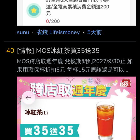
sunu
·
省錢 Lifeismoney
·
5天前
40
[情報] MOS冰紅茶買35送35
MOS跨店取週年慶 兌換期間到2027/9/30止 如
果用環保杯折扣5元 每杯15元應該還是可以
https://i.mopix.cc/C9pst8.jpg --