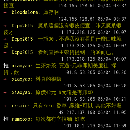
接查
→ 
bloodalone
: 庫存啊
→ 
Dcpp2015
: 魔爪這個沒有蝦皮便宜，昨天魔爪蝦
皮才
→ 
Dcpp2015
: 一瓶30，不過我沒有看是什麼口味就
是，
→ 
Dcpp2015
: 看到直播主帶貨提到一瓶30而已。
推 
xiaoyao
: 生茶焙茶 買過9元非即期美廉社 掃
貨，飲
→ 
xiaoyao
: 料真的很賺
→ 
xiaoyao
: 原價42元 9元還是有賺XD
→ 
nrsair
: 只有Zero 香草 纖維+可以 其他不好喔
推 
namcoxp
: 每次都有辛拉麵 好吃