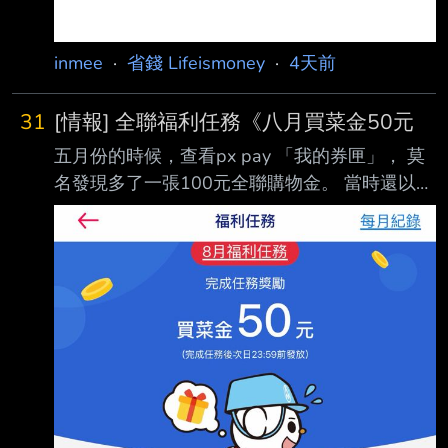
inmee
·
省錢 Lifeismoney
·
4天前
31
[情報] 全聯福利任務《八月買菜金50元
五月份的時候，查看px pay 「我的券匣」， 莫
名發現多了一張100元全聯購物金。 當時還以為
是什麼信用卡的活動送的，開心地用掉後也不以
為意。 最近認真瀏覽了一下px pay，發現原來
每個月都有「福利任務」，而且很容易就達成。
原則上就是我去全聯實體門市消費的時候，使用
全支付付款，消費金額是可以累計的，不 用一
次到達門檻。這個月是消費200元就有50元。
(七月份是消費300元，送100元，每個月不太一
樣） 大家可以查看自己的pxpay 看看喔，覺得
挺超值的 https://i.mopix.cc/8bx