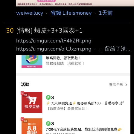
weiweilucy
·
省錢 Lifeismoney
·
1天前
30
[情報] 蝦皮+3+3國泰+1
https://i.imgur.com/tF4kZRI.png
https://i.imgur.com/oICJxzm.png -- 。留給了渣
男 o留給了老闆 O留給了老實人 --