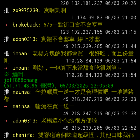
推 
zx9975230
: 爽啊刺啊
→ 
brokeback
: 6/5十點街口會不會塞車
推 
adon0313
: 實體不會塞車 線上才塞
推 
imoan
: 老楊方塊酥我都會買，很好吃，而且份量
剛
→ 
imoan
: 剛好，一包算下來當甜食吃很划算～
※ 編輯: 
jeff888chang 
推 
mainsa
: 辛拉麵買一送一才是合理價吧 一堆通路
都
→ 
mainsa
: 輪流在買一送一
→ 
adon0313
: 老楊這小包裝很方便啦
推 
chanifa
: 雙響砲這個味道超級怪，其他口味我都