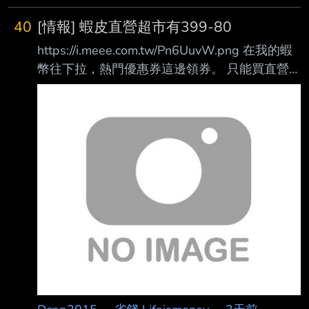
立牌付款，單筆消費滿88 元即可兌換優惠券獲
得$30儲值金回饋。 2026/12/31前，使用
40
[情報] 蝦皮直營超市有399-80
iPASS MONEY付款，另享消費金額10%的一卡
https://i.meee.com.tw/Pn6UuvW.png 在我的蝦
通綠點回饋，活動詳情請 見一卡通官網說明。
幣往下拉，熱門優惠券這邊領券。 只能買直營
注意事項： 優惠券每人限領一張，限時不限
超市，要花費一蝦而且有限制品項。 我已經領
量。 任
完了，所以拍不到按鈕。 我是買這個
https://i.meee.com.tw/Hh0HJkf.png 疊新品七折
券，雙券疊加買八袋平均一袋44。 少數能讓你
用券的統一商品。 ---- Sent from BePTT on my
Motorola moto g56 5G --