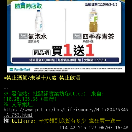
*禁止酒駕/未滿十八歲 禁止飲酒
※ 發信站: 批踢踢實業坊(ptt.cc), 來自: 
※ 文章網址: 
https://www.ptt.cc/bbs/Lifeismoney/M.1780476346
.A.753.html
推 
billkira
: 辛拉麵到底貨有多少 瘋狂買一送一