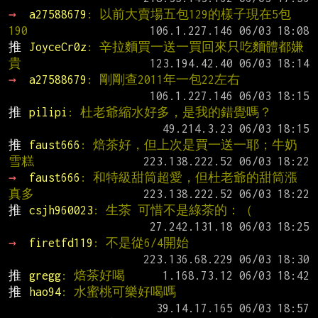
→ 
a27588679
: 以前大賣場五包129的樣子現在5包
190
推 
JoyceCr0z
: 辛拉麵買一送一買回來只吃麵體都嫌
貴
→ 
a27588679
: 剛剛查2011年一包22左右
推 
pilipi
: 杜老爺縮水好多，是我的錯覺嗎？
推 
faust666
: 焙茶好，但上次是買一送一耶；牛奶
雪糕
→ 
faust666
: 和特級甜筒超愛，但杜老爺的甜筒漲
真多
推 
csjh960023
: 生茶 可惜不是綠茶的：（
→ 
firetfd119
: 不是從6/4開始
推 
gregg
: 焙茶好喝
推 
hao94
: 水蜜桃可樂好喝嗎