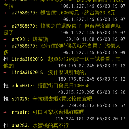
辛拉
→ 
a27588679
: 麵售價1,000韓元（約台幣23.8元
→ 
a27588679
: 韓國之前還降價了 但台灣沒跟進就
是了
→ 
er0931
: 焙茶讚
→ 
a27588679
: 沒特價的時候我就不會買了 溢價太
多
推 
Linda3162018
: 想買6/12的買一送一試看看，其
他的
→ 
Linda3162018
: 沒什麼吸引我的。
推 
adon0313
: 搭配街口會員日100-50
推 
s91026
: 辛拉麵去蝦X買比較便宜吧
→ 
nrsair
: 可口可樂水蜜桃好喝嗎
推 
una283
: 水蜜桃的真不行