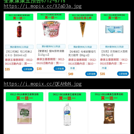
全家康康五預告6/12~6/16
https://i.mopix.cc/XJaD3a.jpg
https://i.mopix.cc/QEAHbN.jpg