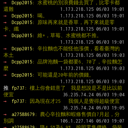
→ 
Dcpp2015
: 水蜜桃的別浪費錢去買了，比零卡都
還難
→ 
Dcpp2015
: 喝。
→ 
Dcpp2015
: 原味再來就是香草，再下來就是零
卡、纖
→ 
Dcpp2015
: 維+，草莓、水蜜桃都不推。
→ 
Dcpp2015
: 辛拉麵也不能怪他漲價，看看臺灣的
本土
→ 
Dcpp2015
: 品牌泡麵一袋都要6、70了，辛拉麵怎
麼
→ 
Dcpp2015
: 可能還是20年前的價錢。
推 
fp737
: 樓上你會錯意了  我是想說是不是比以前
便宜
→ 
fp737
: 因為現在才25   我個人是覺得超級便宜
→ 
a27588679
: 農心辛拉麵和蝦條售價自7月起，分
別調
→ 
a27588679
: 降4.5%及6.9%，按照零售價格，袋裝