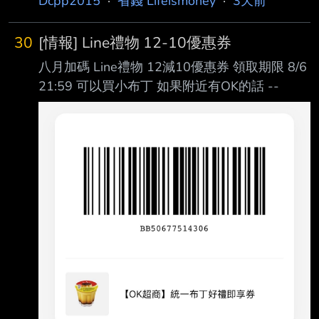
Dcpp2015
·
省錢 Lifeismoney
·
3天前
30
[情報] Line禮物 12-10優惠券
八月加碼 Line禮物 12減10優惠券 領取期限 8/6
21:59 可以買小布丁 如果附近有OK的話 --