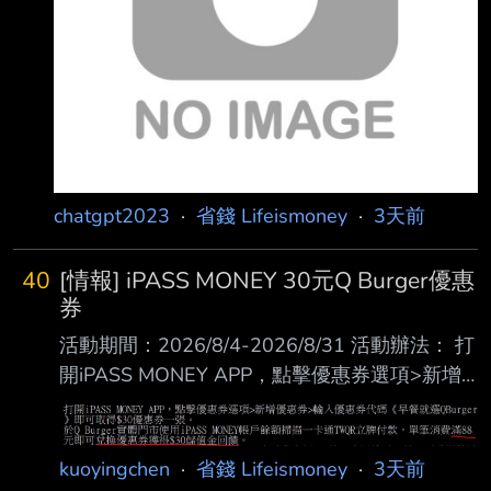
推薦拿去繳卡費 就不會擔心去處了
https://i.verb.tw/XzPizh6l.jpg -
chatgpt2023
·
省錢 Lifeismoney
·
3天前
40
[情報] iPASS MONEY 30元Q Burger優惠
券
活動期間：2026/8/4-2026/8/31 活動辦法： 打
開iPASS MONEY APP，點擊優惠券選項>新增
優惠券>輸入優惠券代碼《早餐就選QBurger 》
即可取得$30優惠券一張。 於Q Burger實體門市
使用iPASS MONEY帳戶餘額掃描一卡通TWQR
kuoyingchen
·
省錢 Lifeismoney
·
3天前