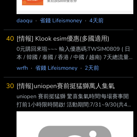
daoqu
·
省錢 Lifeismoney
·
4天前
40
[情報] Klook esim優惠(多國適用)
0元購回來啦~~~ 輸入優惠碼:TWSIM0809 ( 日
本 / 韓國 / 泰國 / 香港 / 中國 / 越南) 7天總流量
1GB方案，輸入優惠碼享 NT$10 起優惠價 優惠
wrfh
·
省錢 Lifeismoney
·
2天前
碼有效期限:2026/9/30 23:59 跟之前的折扣碼
一樣，是折台幣$38 有些方案一樣可0元購，就
30
[情報]uniopen賽前挺猛獅萬人集氣
自行查看瞜 好不好用是一回事，反正是免費的 -
uniopen 賽前挺猛獅 驚喜集氣時間!每場賽事開
-
打前1小時限時開啟! 活動期間:7/31~9/30(共43
場) 前1萬名,100% 獲得1點 OPENPOINT! 【符
合資格當日入點】
https://i.verb.tw/IKNxmzDh.jpg 喵喵的比賽鬧鐘