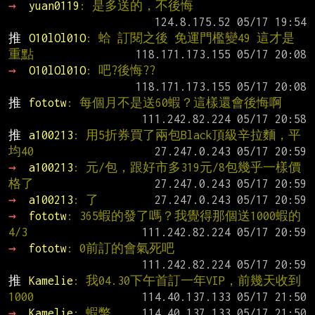
→ 
yuan0119
: 是多送的，不後悔
推 
O10lOl01O
: 蛤 訂閱之後 免運門檻變49 這才是
重點
→ 
O10lOl01O
: 吧?後悔??
推 
fototw
: 每個月不是送60蝦？這樣還會後悔啊
推 
a100213
: 用5折券買了兩包Black頂級辛拉麵，平
均40
→ 
a100213
: 元/包，跟好市多319元/8包幾乎一樣價
格了
→ 
a100213
: 了
→ 
fototw
: 365蝦的發了嗎？我覺得那個送1000蝦的 
4/3
→ 
fototw
: 0前訂的會氣死吧
推 
Kamelie
: 我04.30下午首訂一年VIP，前幾天收到
1000
→ 
Kamelie
: 蝦幣