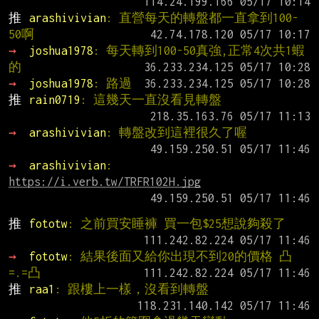
推 
arashivivian
: 直營每天的轉盤都一直拿到100-
50啊
→ 
joshua1978
: 每天轉到100-50真強,正常4次共1蝦
的
→ 
joshua1978
: 路過
推 
rain0719
: 這幾天一直沒看見轉盤
→ 
arashivivian
: 轉盤改到這裡很久了喔
→ 
arashivivian
: 
https://i.verb.tw/TRFR102H.jpg
推 
fototw
: 之前買安睡褲 買一包$25想說夠殺了
→ 
fototw
: 結果後面又給你出現不到20的價格 凸
=.=凸
推 
raa1
: 跟樓上一樣，沒看到轉盤