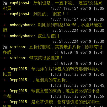
推 
xup6jobp4
: 牙刷也是，一直下殺。 連追2次結果
都買
→ 
xup6jobp4
: 到貴的。 混怒！！
→ 
nobodyshare
: 剛剛抽到轉盤100-50，不過只能在
蝦
→ 
nobodyshare
: 皮生活使用
推 
Aixtron
: 五折好聽啦，其實最多八折！除非有很
多蝦
→ 
Aixtron
: 幣或買很多疊加！
→ 
Dcpp2015
: 華元洋芋片10包入的59克那個94塊可
以買
→ 
Dcpp2015
: ，這個真的有五折。
→ 
Dcpp2015
: 蝦皮直營的東西，還是要比價它不會
全都
→ 
Dcpp2015
: 是正常價錢，會有漲價過的例如獅王