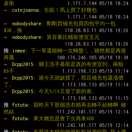
桌衛
→ 
cutejoanna
: 生紙！馬上買了好幾包
→ 
nobodyshare
: 剛剛買補充包買四包平均一包
$30，換
→ 
nobodyshare
: 算容量比桶裝便宜五元
推 
inmee
: 下一單還能轉一次轉盤ㄟ，雖然都是再接
再厲
→ 
Dcpp2015
: 獅王洗手慕斯是真的有便宜到，兩瓶
89不
→ 
Dcpp2015
: 過今天就缺貨了，而且補充包還漲價
了。
→ 
Dcpp2015
: 今天5/19又發了新的劵。
推 
fototw
: 我昨天下那個洗衣精再去轉不給轉啊 雖
然結
→ 
fototw
: 果大概也是會下次再來XDD
推 
fototw
: 有買洗衣精的能早點取就盡快取 我上禮