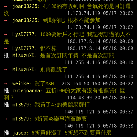
→ 
joan33235
: 4／30的有收到啊 會氣死的是月訂還
沒
→ 
joan33235
: 到期的吧 根本不能參加
→ 
LysD7777
: 1000要新戶才行吧 我記得訂過的人不
是
→ 
LysD7777
: 都不算
推 
MisuzuXD
: 是首次訂閱年費 不是首次訂閱
→ 
MisuzuXD
: 別再亂說了
→ 
weiike
: 買了M&M
推 
cutejoanna
: 五折100的大家有沒有推薦買什麼
啊？
推 
m13579
: 我買了43的美麗果蘇打
→ 
m13579
: 6折買48樂事海苔脆薯
推 
jasop
: 6折買舒潔了 5折想不到要買什麼