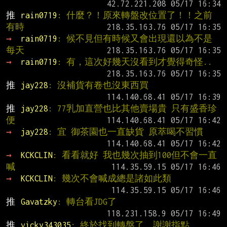
推 
rain0719
: 什麼？！原來轉盤改位置了！！之前
有時
→ 
rain0719
: 候不見但有時候又會出現還以為不是
每天
→ 
rain0719
: 有，這次好幾天沒看到才覺得奇怪..
推 
jay228
: 沒補貨有卷也沒東西買
推 
jay228
: 77乳加直營也比其他賣場貴 只有盛香珍
便
→ 
jay228
: 宜 御茶園也一直缺貨 原萃喝不習慣
→ 
KCKCLIN
: 看看就好 我也幾次抽到100但不會一直
喊
→ 
KCKCLIN
: 幾次不會喊成總是諸如此類
推 
Gavatzky
: 轉台看JDG了
推 
vicky343035
: 終於找到轉盤了，謝謝指點