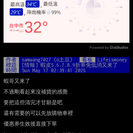
Powered by 
GliaStudios
Mute
作者
samwang7027 (o土豆)
看板
Lifeismoney
標題
[情報] 蝦皮5.6.7.8.9折券免低消又來了
時間
Sun May 17 02:39:41 2026
蝦哥又來了 

不過剛看起來沒補貨的感覺

要把這些清完才甘願是吧

還有需要的可以先放購物車裡

優惠券生效後直接下單 
