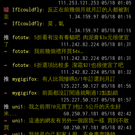
噓 
IfIcouldfly
: 反正在前幾個月就月訂的人都被割
韭
→ 
IfIcouldfly
: 菜，氣
推 
fototw
: 5折看有沒有養貓吧 肉泥膏$3x元很便宜
了
→ 
fototw
: 我前幾個禮拜買$4x…
→ 
fototw
: 6折選項比較多 潔霜$21也很便宜了吧
推 
mygigifox
: 有人比我慘嗎5/1年訂選到月訂
→ 
mygigifox
: 前面都沒訂閱過就剛過12點點錯
推 
uni1
: 我之前用70元買了3包2.5公斤的天生好
米...
→ 
uni1
: 這邊的網友有另外一個跟我一樣 買到不敢
買
→ 
uni1
: 我就是自己和家人用，不會專賣賺錢。