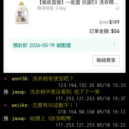
→ 
ann158
: 洗衣精有便宜吧？
推 
jasop
: 洗衣精半夜沒看到 也下了一單
→ 
weiike
: 怎麼有56這數字！！
推 
jasop
: 給樓上 5折加蝦幣