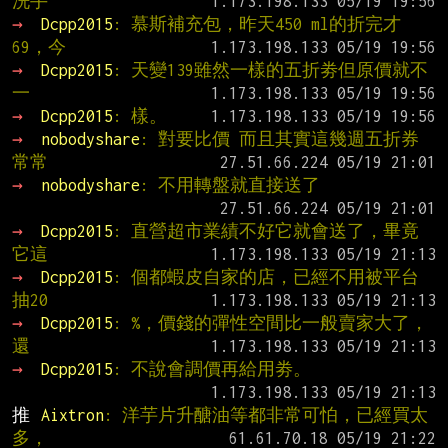
洗手
→ 
Dcpp2015
: 慕斯補充包，昨天450 ml的折完才
69，今
→ 
Dcpp2015
: 天變139雖然一樣的五折劵但原價就不
一
→ 
Dcpp2015
: 樣。
→ 
nobodyshare
: 對要比價 而且其實這幾週五折券
常常
→ 
nobodyshare
: 不用轉盤就直接送了
→ 
Dcpp2015
: 直營超市業績不好它就會送了，畢竟
它這
→ 
Dcpp2015
: 個都蝦皮自家的店，已經不用被平台
抽20
→ 
Dcpp2015
: %，價錢的彈性空間比一般賣家大了，
還
→ 
Dcpp2015
: 不說會調價再給用劵。
推 
Aixtron
: 洋芋片升醣油等都非常可怕，已經買太
多，