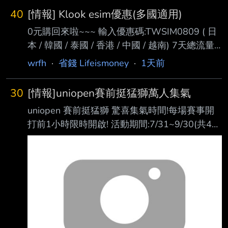
40
[情報] Klook esim優惠(多國適用)
0元購回來啦~~~ 輸入優惠碼:TWSIM0809 ( 日
本 / 韓國 / 泰國 / 香港 / 中國 / 越南) 7天總流量
1GB方案，輸入優惠碼享 NT$10 起優惠價 優惠
wrfh
·
省錢 Lifeismoney
·
1天前
碼有效期限:2026/9/30 23:59 跟之前的折扣碼
一樣，是折台幣$38 有些方案一樣可0元購，就
30
[情報]uniopen賽前挺猛獅萬人集氣
自行查看瞜 好不好用是一回事，反正是免費的 -
uniopen 賽前挺猛獅 驚喜集氣時間!每場賽事開
-
打前1小時限時開啟! 活動期間:7/31~9/30(共43
場) 前1萬名,100% 獲得1點 OPENPOINT! 【符
合資格當日入點】
https://i.verb.tw/IKNxmzDh.jpg 喵喵的比賽鬧鐘
設定起來!!! --