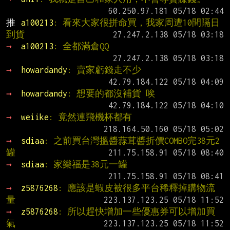
推 
a100213
: 看來大家很拼命買，我家周遭10間隔日
到貨
→ 
a100213
: 全都滿倉QQ
→ 
howardandy
: 賣家虧錢走不少
→ 
howardandy
: 想要的都沒補貨 唉
→ 
weiike
: 竟然連飛機杯都有
→ 
sdiaa
: 之前買台灣搵醬蒜茸醬折價COMBO完38元2
罐
→ 
sdiaa
: 家樂福是38元一罐
→ 
z5876268
: 應該是蝦皮被很多平台稀釋掉購物流
量
→ 
z5876268
: 所以趕快增加一些優惠券可以增加買
氣