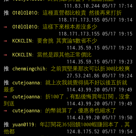
推 
O10lOl01O
: 這種直營都比較貴 然後再來打折
→ 
O10lOl01O
: 這樣下來根本差沒多少
→ 
KCKCLIN
: 要會挑 其實論%數省不少
→ 
KCKCLIN
: 當然是跟其他正常價比
推 
chenmingchih
: 之前買堅果那次可以折300比較爽
推 
cutejoanna
: 就上次我就覺得搞不好以後五折就
最多
→ 
cutejoanna
: 折100了，有點後悔買年訂閱，沒拿
到送
→ 
cutejoanna
: 的幣就算了，優惠券也縮水了
推 
yuan0119
: 年訂閱花365回饋1000蝦賺回本了，其
他都