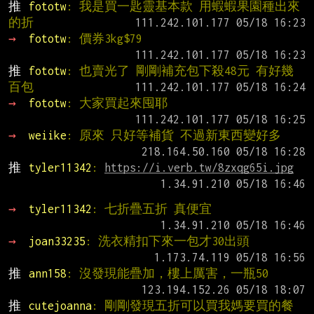
推 
fototw
: 我是買一匙靈基本款 用蝦蝦果園種出來
的折
→ 
fototw
: 價券3kg$79
推 
fototw
: 也賣光了 剛剛補充包下殺48元 有好幾
百包
→ 
fototw
: 大家買起來囤耶
→ 
weiike
: 原來 只好等補貨 不過新東西變好多
推 
tyler11342
: 
https://i.verb.tw/8zxqg65i.jpg
→ 
tyler11342
: 七折疊五折 真便宜
→ 
joan33235
: 洗衣精扣下來一包才30出頭
推 
ann158
: 沒發現能疊加，樓上厲害，一瓶50
推 
cutejoanna
: 剛剛發現五折可以買我媽要買的餐