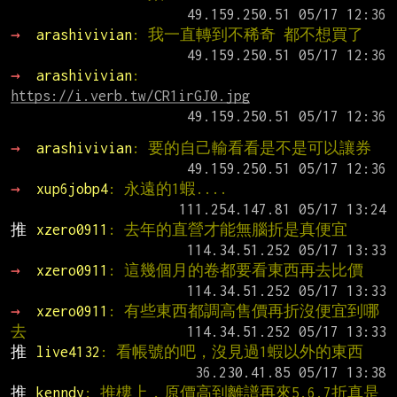
→ 
arashivivian
: 我一直轉到不稀奇 都不想買了
→ 
arashivivian
: 
https://i.verb.tw/CR1irGJ0.jpg
→ 
arashivivian
: 要的自己輸看看是不是可以讓券
→ 
xup6jobp4
: 永遠的1蝦....
推 
xzero0911
: 去年的直營才能無腦折是真便宜
→ 
xzero0911
: 這幾個月的卷都要看東西再去比價
→ 
xzero0911
: 有些東西都調高售價再折沒便宜到哪
去
推 
live4132
: 看帳號的吧，沒見過1蝦以外的東西
推 
kenndy
: 推樓上，原價高到離譜再來5.6.7折真是