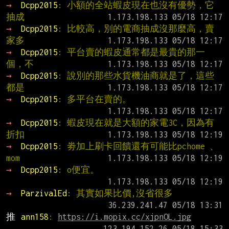
→ 
Dcpp2015
: 小額的全站蝦皮現在也沒有優勢，它
抽成
→ 
Dcpp2015
: 比較高，別的電商抽成沒那麼高，賣
家多
→ 
Dcpp2015
: 平台賣的蝦皮通常都是最貴的那一
個，不
→ 
Dcpp2015
: 說別的那些水貨機油商就是了，這些
都是
→ 
Dcpp2015
: 多平台在賣的。
→ 
Dcpp2015
: 蝦皮現在就是大額的家電3C，因為有
折扣
→ 
Dcpp2015
: 劵加上刷卡回饋還有可能比pchome 、
mom
→ 
Dcpp2015
: o便宜。
→ 
ParzivalEd
: 其實如果比價,沒省很多
推 
ann158
: 
https://i.mopix.cc/xjpnOL.jpg