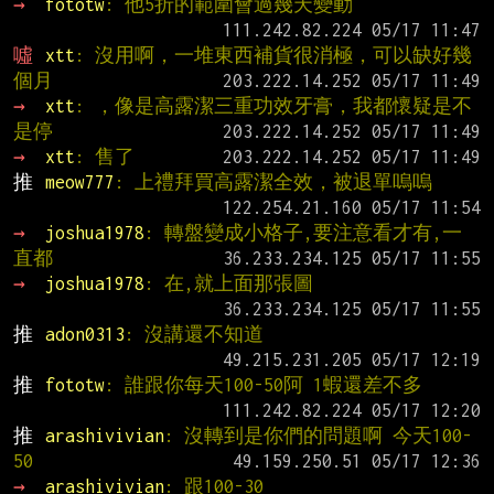
→ 
fototw
: 他5折的範圍會過幾天變動
噓 
xtt
: 沒用啊，一堆東西補貨很消極，可以缺好幾
個月
→ 
xtt
: ，像是高露潔三重功效牙膏，我都懷疑是不
是停
→ 
xtt
: 售了
推 
meow777
: 上禮拜買高露潔全效，被退單嗚嗚
→ 
joshua1978
: 轉盤變成小格子,要注意看才有,一
直都
→ 
joshua1978
: 在,就上面那張圖
推 
adon0313
: 沒講還不知道
推 
fototw
: 誰跟你每天100-50阿 1蝦還差不多
推 
arashivivian
: 沒轉到是你們的問題啊 今天100-
50
→ 
arashivivian
: 跟100-30