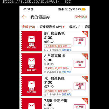
https://i.ibb.co/sp5syG0T/1.jpg