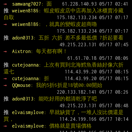
→ 
samwang7027
: 面
推 
weiwen8186
: 蝦皮蝦皮店中店再加入冰櫃賣冷藏
自取
→ 
weiwen8186
: ，就真的變蝦皮超商嚕
推 
adon0313
: 五折 六折 差不多最低價 7折起要看
→ 
Aixtron
: 每天都有啊！
推 
cutejoanna
: 上次有買到北海鱈魚香絲好像六折
還七
→ 
cutejoanna
: 折
→ 
QQmouse
: 我的5折6折是18號00:00開始
推 
adon0313
: 能吃好用的都清乾淨了吧
推 
elvaismylove
: 早就缺貨了，一堆人沒比價還是
買，
→ 
elvaismylove
: 價格就是賣場價格