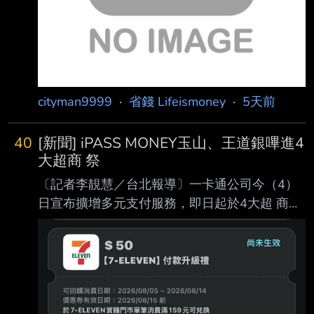
cityman9999
·
省錢 Lifeismoney
·
5天前
40
[新聞] iPASS MONEY玉山、王道銀嗶進4
大超商 祭
〔記者李靚慧／台北報導〕一卡通公司今（4）
日宣布擴增多元支付服務，即日起於4大超 商開
放玉山銀行信用卡及王道銀行Debit卡綁定付
款，同時自8月5日起祭出限時領券活動 、「限
時不限量」，輸入指定優惠券代碼即可領取7-
ELEVEN 50元優惠券，單筆消費滿159 元即可
兌換，回饋率逾30%。 一卡通 iPASS MONEY