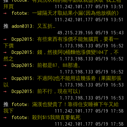
拜買
→ 
fototw
: 一罐隔天才取結果小漏(因為他放橫的)
推 
adon0313
: 又五折…
→ 
Dcpp2015
: 有些東西有漲價不能無腦買，要看一
下價
→ 
Dcpp2015
: 錢，然後阿Q桶麵他漲價變104了，不
然之
→ 
Dcpp2015
: 前都是87、88那邊。
→ 
Dcpp2015
: 不過阿Q也不能用這幾張劵（果園那張
以
→ 
Dcpp2015
: 前不行，現在可以）
推 
fototw
: 滿漢也變貴了！靠得住安睡褲下午又給
我下
→ 
fototw
: 殺到$15我簡直要氣死