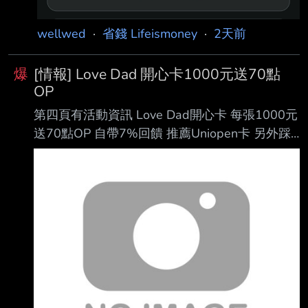
持續擴大信用卡支付應用場景，目前4大超商已
可綁定聯邦、玉山信 用卡及王道Debit卡付款，
wellwed
·
省錢 Lifeismoney
·
2天前
7-ELEVEN另外也可綁定中國信託信用卡付款。
為歡慶多元支付服務擴增，一卡通公司自8月5日
爆
[情報] Love Dad 開心卡1000元送70點
起祭
OP
第四頁有活動資訊 Love Dad開心卡 每張1000元
送70點OP 自帶7%回饋 推薦Uniopen卡 另外踩4
點 這樣有7%+7% 如果icashPay 4%還沒額滿 則
Combo起來18% 不踩點的話 參考 王道icashPay
5% 匯豐直刷4.88% 玉山Unicard icashPay 3.5%
～4.5% 大戶直刷 3.5% 另外很多人不喜歡OP點
尤其現在隔壁棚唯讀預備中 沒有地方賣掉 OP點
推薦拿去繳卡費 就不會擔心去處了
https://i.verb.tw/XzPizh6l.jpg -