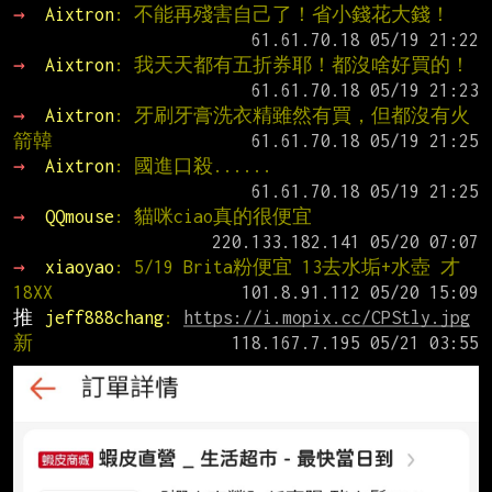
→ 
Aixtron
: 不能再殘害自己了！省小錢花大錢！
→ 
Aixtron
: 我天天都有五折券耶！都沒啥好買的！
→ 
Aixtron
: 牙刷牙膏洗衣精雖然有買，但都沒有火
箭韓
→ 
Aixtron
: 國進口殺......
→ 
QQmouse
: 貓咪ciao真的很便宜
→ 
xiaoyao
: 5/19 Brita粉便宜 13去水垢+水壺 才
18XX
推 
jeff888chang
: 
https://i.mopix.cc/CPStly.jpg
新