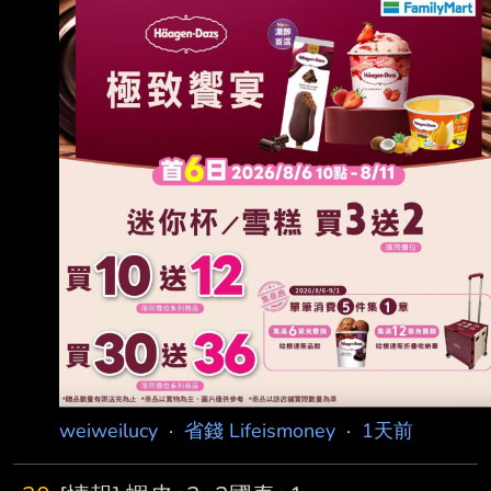
weiweilucy
·
省錢 Lifeismoney
·
1天前