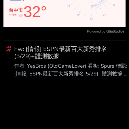
Powered by 
GliaStudios
Mute
爆
Fw: [情報] ESPN最新百大新秀排名
(5/29)+體測數據
作者: YesBros (OldGameLover) 看板: Spurs 標題:
[情報] ESPN最新百大新秀排名(5/29)+體測數據 時
間: Mon Jun 1 14:37:34 2026 距離冠軍賽還有三
天, 來關心下最新ESPN百大新秀排名(5/29), 同時
附上體測數據. 額外放上 JT Toppin, 雖然他因為
ACL賽季報銷, 但並未宣布退出選秀. 身高沒有小數
點的就是沒有參加體測, 為求盡量公平, 除了體重年
齡之外, 各項數據會根據同位置分為四個區間並以
顏色表示： 100%~76% 75