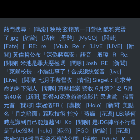
熱門搜尋
：
[鳴潮] 秧秧·玄翎第一日營收 酷狗完蛋
了.jpg
[討論]
[活俠
[母雞]
[MyGO]
[問卦]
[Fate]
[
RE:
re
［Vtub
Re
r
[LIVE
[LIVE]
[新
聞] 黃偉哲公布「深偽蔣萬安」語音 殷瑋
R
Re:
[閒聊] 米池是罪大惡極嗎
[閒聊] Josh
RE
[新聞]
「萊爾校長」小編出事了！合成總統聲音
[live]
[Live]
[閒聊] 七月手遊營收
[情報] Siegel：追求苦
命的剩下湖人
[閒聊] 蔚藍檔案 營收 6月第21名 5月
第40名
[新聞] 藍營AI深偽賴清德影片 民進黨：假冒
元首
[閒聊] 李冠儀FB (
[購機]
[Holo]
[新聞] 美點
名「月之暗面」竊取技術 指控「蒸餾
[花邊] LBJ談何
時意識到自己能超越MJ
Ko
[閒聊] 是JDG陣容不行還
是Tabe沒料
[holo]
[棕色]
[FGO
[討論] [
[花邊]
杰倫:NBA球員薪資不應該公開
[活俠]
[Vtub]
K
7