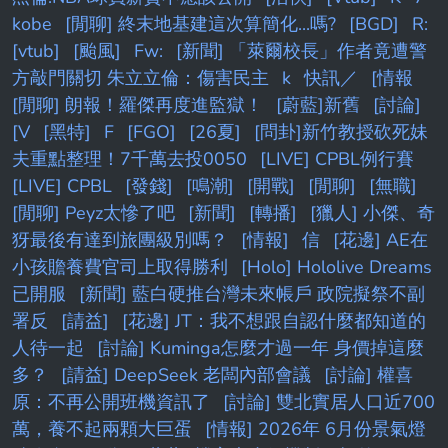
kobe
[閒聊] 終末地基建這次算簡化...嗎?
[BGD]
R:
[vtub]
[颱風]
Fw:
[新聞] 「萊爾校長」作者竟遭警
方敲門關切 朱立立倫：傷害民主
k
快訊／
[情報
[閒聊] 朗報！羅傑再度進監獄！
[蔚藍]新舊
[討論]
[V
[黑特]
F
[FGO]
[26夏]
[問卦]新竹教授砍死妹
夫重點整理！7千萬去投0050
[LIVE] CPBL例行賽
[LIVE] CPBL
[發錢]
[鳴潮]
[開戰]
[閒聊]
[無職]
[閒聊] Peyz太慘了吧
[新聞]
[轉播]
[獵人] 小傑、奇
犽最後有達到旅團級別嗎？
[情報]
信
[花邊] AE在
小孩贍養費官司上取得勝利
[Holo] Hololive Dreams
已開服
[新聞] 藍白硬推台灣未來帳戶 政院擬祭不副
署反
[請益]
[花邊] JT：我不想跟自認什麼都知道的
人待一起
[討論] Kuminga怎麼才過一年 身價掉這麼
多？
[請益] DeepSeek 老闆內部會議
[討論] 權喜
原：不再公開班機資訊了
[討論] 雙北實居人口近700
萬，養不起兩顆大巨蛋
[情報] 2026年 6月份景氣燈