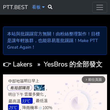
PTT.BEST
看板
本站與批踢踢官方無關！由粉絲整理製作！目標
是讓年輕族群，也能容易逛批踢踢！Make PTT
Great Again！
👉
Lakers
»
YesBros 的全部發文
前往頁面
arrow_forward_ios