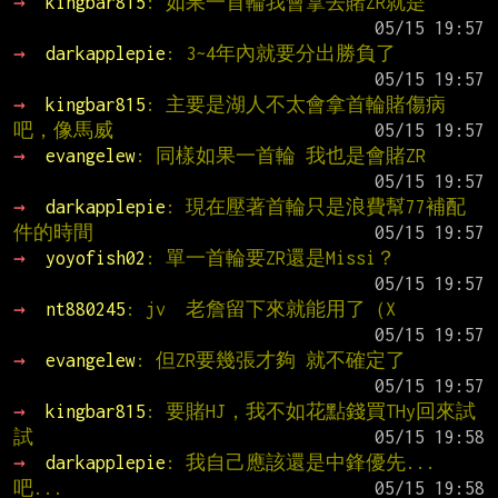
→ 
kingbar815
: 如果一首輪我會拿去賭ZR就是
→ 
darkapplepie
: 3~4年內就要分出勝負了
→ 
kingbar815
: 主要是湖人不太會拿首輪賭傷病
吧，像馬威
→ 
evangelew
: 同樣如果一首輪 我也是會賭ZR
→ 
darkapplepie
: 現在壓著首輪只是浪費幫77補配
件的時間
→ 
yoyofish02
: 單一首輪要ZR還是Missi？
→ 
nt880245
: jv  老詹留下來就能用了（X
→ 
evangelew
: 但ZR要幾張才夠 就不確定了
→ 
kingbar815
: 要賭HJ，我不如花點錢買THy回來試
試
→ 
darkapplepie
: 我自己應該還是中鋒優先...
吧...