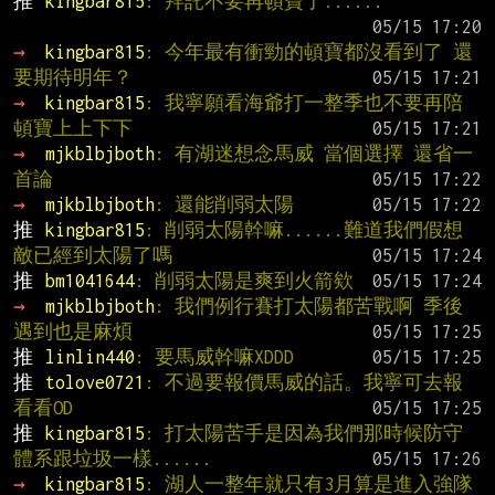
推 
kingbar815
: 拜託不要再頓寶了......
→ 
kingbar815
: 今年最有衝勁的頓寶都沒看到了 還
要期待明年？
→ 
kingbar815
: 我寧願看海爺打一整季也不要再陪
頓寶上上下下
→ 
mjkblbjboth
: 有湖迷想念馬威 當個選擇 還省一
首論
→ 
mjkblbjboth
: 還能削弱太陽
推 
kingbar815
: 削弱太陽幹嘛......難道我們假想
敵已經到太陽了嗎
推 
bm1041644
: 削弱太陽是爽到火箭欸
→ 
mjkblbjboth
: 我們例行賽打太陽都苦戰啊 季後
遇到也是麻煩
推 
linlin440
: 要馬威幹嘛XDDD
推 
tolove0721
: 不過要報價馬威的話。我寧可去報
看看OD
推 
kingbar815
: 打太陽苦手是因為我們那時候防守
體系跟垃圾一樣......
→ 
kingbar815
: 湖人一整年就只有3月算是進入強隊