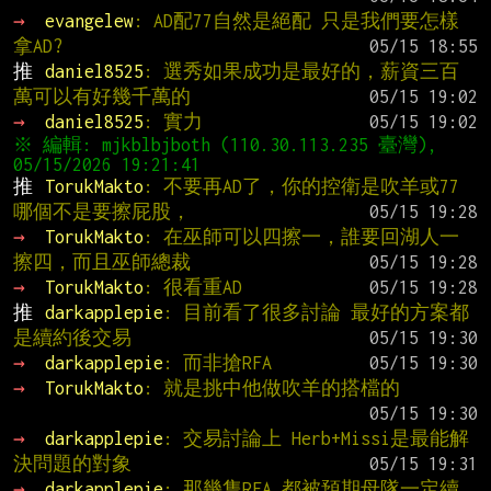
→ 
evangelew
: AD配77自然是絕配 只是我們要怎樣
拿AD?
推 
daniel8525
: 選秀如果成功是最好的，薪資三百
萬可以有好幾千萬的
→ 
daniel8525
: 實力
※ 編輯: mjkblbjboth (110.30.113.235 臺灣), 
推 
TorukMakto
: 不要再AD了，你的控衛是吹羊或77
哪個不是要擦屁股，
→ 
TorukMakto
: 在巫師可以四擦一，誰要回湖人一
擦四，而且巫師總裁
→ 
TorukMakto
: 很看重AD
推 
darkapplepie
: 目前看了很多討論 最好的方案都
是續約後交易
→ 
darkapplepie
: 而非搶RFA
→ 
TorukMakto
: 就是挑中他做吹羊的搭檔的
→ 
darkapplepie
: 交易討論上 Herb+Missi是最能解
決問題的對象
→ 
darkapplepie
: 那幾隻RFA 都被預期母隊一定續