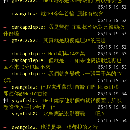
推 
gm79227922
: Herb薪水是20m等級的 所以都要包
→ 
evangelew
: 就DK+今年首輪 應該有機會
→ 
darkapplepie
: 我是覺得 主動操作絕對比被動操
作好啦
→ 
gm79227922
: 其實就是順便處理JV的意思
→ 
darkapplepie
: Herb明年1489萬
→ 
darkapplepie
: 但就是... 如果他傷後狀況再也
回不來 3分也回不來
→ 
darkapplepie
: 我們就會變成卡一張兩千萬的JV 
(靠
→ 
evangelew
: 但JV處理費就1首輪了吧 Missi1張 
即便你說Herb1首輪
推 
yoyofish02
: Herb健康他那個約就很便宜，所以
想逢低入手很合理，但
→ 
yoyofish02
: 水鳥應該沒那麼蠢....吧？
→ 
evangelew
: 也還是要三張都梭哈才行