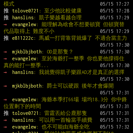
模式
推 
tolove0721
: 至少他比較健康
推 
hanslins
: 凱子樂越看越合理
→ 
evangelew
: 能理解為啥會不想要頓寶 但頓寶替
代品取得上 難度不小
推 
e811222c
: 馬威一打背靠背就爆了 不適合當主力
→ 
mjkblbjboth
: OD是那隻？
→ 
evangelew
: 至於海爺打一整季 你也要他撐得住 
真的能打一整季...
→ 
hanslins
: 我就覺得凱子樂跟AD才是真正的選擇
→ 
mjkblbjboth
: 爵士可以硬跟 後年才會爆開
→ 
evangelew
: 海爺本季打66場 場均18.3分 你中鋒
位置剩下的時間
推 
tolove0721
: 雷霆丟給公鹿那隻
→ 
hanslins
: 可以用一首輪當手續費
→ 
evangelew
: 也不可能由海爺全吃