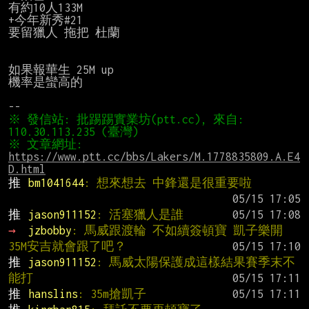
有約10人133M

+今年新秀#21

要留獵人 拖把 杜蘭

如果報華生 25M up

機率是蠻高的

※ 發信站: 批踢踢實業坊(ptt.cc), 來自: 
※ 文章網址: 
https://www.ptt.cc/bbs/Lakers/M.1778835809.A.E4
D.html
推 
bm1041644
: 想來想去 中鋒還是很重要啦
推 
jason911152
: 活塞獵人是誰
→ 
jzbobby
: 馬威跟渡輪 不如續簽頓寶 凱子樂開
35M安吉就會跟了吧？
推 
jason911152
: 馬威太陽保護成這樣結果賽季末不
能打
推 
hanslins
: 35m搶凱子