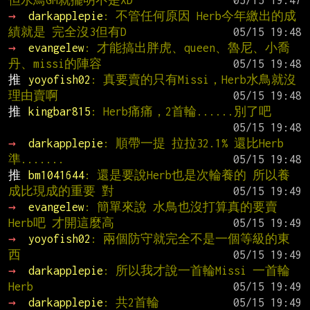
但水鳥GM就擺明不是XD
→ 
darkapplepie
: 不管任何原因 Herb今年繳出的成
績就是 完全沒3但有D
→ 
evangelew
: 才能搞出胖虎、queen、魯尼、小喬
丹、missi的陣容
推 
yoyofish02
: 真要賣的只有Missi，Herb水鳥就沒
理由賣啊
推 
kingbar815
: Herb痛痛，2首輪......別了吧
→ 
darkapplepie
: 順帶一提 拉拉32.1% 還比Herb
準.......
推 
bm1041644
: 還是要說Herb也是次輪養的 所以養
成比現成的重要 對
→ 
evangelew
: 簡單來說 水鳥也沒打算真的要賣
Herb吧 才開這麼高
→ 
yoyofish02
: 兩個防守就完全不是一個等級的東
西
→ 
darkapplepie
: 所以我才說一首輪Missi 一首輪
Herb
→ 
darkapplepie
: 共2首輪