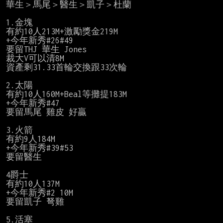
華生＞馬尾＞醫生＞凱子＞杜蘭

1.金塊

有約10人213M+激勵獎金219M

+今年新秀#26#49

要留THJ 華生 Jones

裁大V可以清8M

資產剩31.33首輪交換跟33次輪

2.太陽

有約10人160M+Beal等攤提183M

+今年新秀#47

要留馬尾 雞皮 好贏

3.火箭

有約9人184M

+今年新秀#39#53

要留醫生

4爵士

有約10人137M

+今年新秀#2 10M

要留凱子 弩雞

5.活塞
