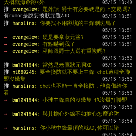
大概就海爺蹲<外
推 
evangelew
: 題外話 爵士有必要硬是向上交易嗎?
推 
hanslins
: 你要找不用蹲坑的中鋒剩斑馬了
→ 
evangelew
: 硬是要拿狀元簽?
→ 
evangelew
: 有點嚇到我了
→ 
evangelew
: 巫師跟爵士人選有重複嗎?
推 
bm1041644
: 當然是老鷹狀元啊XD
推 
nt880245
: 要全換防就不要上中鋒 chet這種全聯
盟沒幾隻
推 
hanslins
: chet也不能一直全換防，他會傷給你
看
→ 
bm1041644
: 小球中鋒真的沒幾隻 也沒爆打聯盟
→ 
bm1041644
: 與其擔心外線不如擔心怎麼追防
→ 
hanslins
: 你小球中鋒最頂的就AD,你可以賭