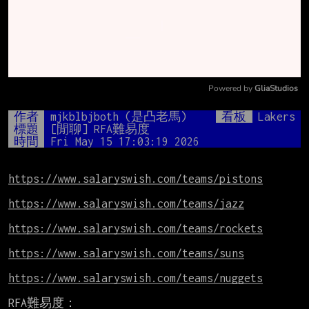
Powered by 
GliaStudios
Mute
作者
mjkblbjboth (是凸老馬)
看板
Lakers
標題
[閒聊] RFA難易度
時間
Fri May 15 17:03:19 2026
https://www.salaryswish.com/teams/pistons
https://www.salaryswish.com/teams/jazz
https://www.salaryswish.com/teams/rockets
https://www.salaryswish.com/teams/suns
https://www.salaryswish.com/teams/nuggets
RFA難易度：
