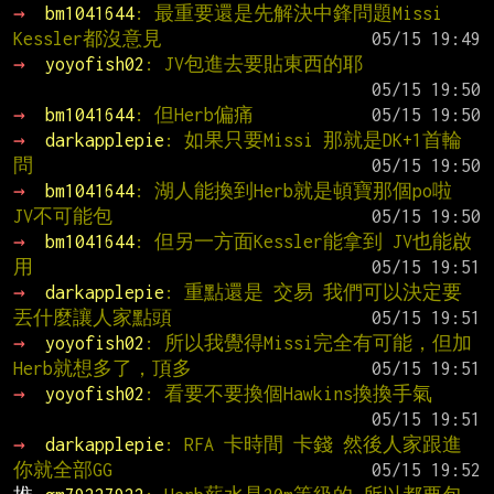
→ 
bm1041644
: 最重要還是先解決中鋒問題Missi 
Kessler都沒意見
→ 
yoyofish02
: JV包進去要貼東西的耶
→ 
bm1041644
: 但Herb偏痛
→ 
darkapplepie
: 如果只要Missi 那就是DK+1首輪
問
→ 
bm1041644
: 湖人能換到Herb就是頓寶那個po啦 
JV不可能包
→ 
bm1041644
: 但另一方面Kessler能拿到 JV也能啟
用
→ 
darkapplepie
: 重點還是 交易 我們可以決定要
丟什麼讓人家點頭
→ 
yoyofish02
: 所以我覺得Missi完全有可能，但加
Herb就想多了，頂多
→ 
yoyofish02
: 看要不要換個Hawkins換換手氣
→ 
darkapplepie
: RFA 卡時間 卡錢 然後人家跟進 
你就全部GG