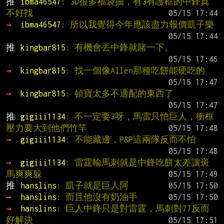
推 
ibma46547
: 3D很多福袋抽，有3有護框的中鋒真
不好找
→ 
ibma46547
: 所以我覺得今年應該盡力報價凱子樂
推 
kingbar815
: 有機會丟中鋒就賭一下。
→ 
kingbar815
: 找一個像Allen那種吃餅能硬吃的
→ 
kingbar815
: 頓寶太多不適配的東西了
推 
gigiii1134
: 不一定要3呀，馬雷只怕巨人，衝框
壓力要大到他們竹竿
→ 
gigiii1134
: 不能藏邊，P&P這兩隊反而不怕
→ 
gigiii1134
: 雷霆輸馬刺就是中鋒吃餅太差讓斑
馬爽爽躲
推 
hanslins
: 凱子就是巨人阿
→ 
hanslins
: 而且他沒有奶油手
→ 
hanslins
: 巨人中鋒只是對雷霆，馬刺對77反而
好解決