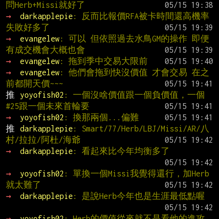
問Herb+Missi就好了
→ 
darkapplepie
: 反而比報價RFA被卡時間還高機率
失敗好多了
→ 
evangelew
: 可以 但依照過去水鳥GM的操作 即便
有成交機會大概也會
→ 
evangelew
: 拖到季中交易大限前
→ 
evangelew
: 他們會拖到快沒價值 才會交易 在之
前都開天價~~~
推 
yoyofish02
: 一個沒啥價值跟一個負價值，一個
#25跟一個未來首輪要
→ 
yoyofish02
: 換那兩個...偏難
推 
darkapplepie
: Smart/77/Herb/LBJ/Missi/AR/八
村/拉拉/阿杜/海爺
→ 
darkapplepie
: 看起來比今年均衡多了
→ 
yoyofish02
: 單換一個Missi我覺得還行，加Herb
就太難了
→ 
darkapplepie
: 是說Herb今年也是生涯最低點喔
→ 
yoyofish02
: Herb的價值從來就不是看他的進攻