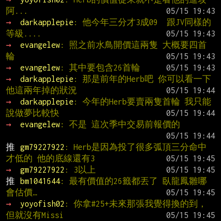
阿...
→ 
darkapplepie
: 他今年三分才3成09  跟JV同樣的
等級....
→ 
evangelew
: 照之前水鳥開價這兩隻 大概要四首
輪
→ 
evangelew
: 其中要包含26首輪
→ 
darkapplepie
: 那是前年的Herb吧 你可以看一下
他這兩年掉的狀況
→ 
darkapplepie
: 今年的Herb要賣兩隻首輪 我只能
說做夢比較快
→ 
evangelew
: 不是 這次季中交易前報價的
推 
gm79227922
: Herb是因為投了很多弧頂三分命中
才低的 他的底線還有3
→ 
gm79227922
: 3以上
推 
bm1041644
: 最有價值的26籤都丟了 臥龍鳳雛哪
會估價…
→ 
yoyofish02
: 你拿#25+未來那張我覺得換的到，
但就沒有Missi