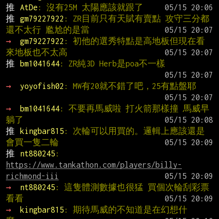
推 
AtDe
: 沒有25M 太陽應該就跟了
推 
gm79227922
: ZR目前只有天賦有賣點 攻守三分都
還不太行 尷尬的是當
→ 
gm79227922
: 初他的選秀特點是高地板但現在看
來地板也不太高
推 
bm1041644
: ZR純3D Herb是poa不一樣
→ 
yoyofish02
: MW有20就不錯了吧，25有點盤耶
→ 
bm1041644
: 不要再馬威啦 打火箭那樣撞 馬威早
躺了
推 
kingbar815
: 次輪可以用買的。邏輯上應該還是
會買一隻二輪
推 
nt880245
: 
https://www.tankathon.com/players/billy-
richmond-iii
→ 
nt880245
: 這隻體測數據也很猛 買個次輪刮彩票
看看
→ 
kingbar815
: 期待馬威的不知道是在幻想什