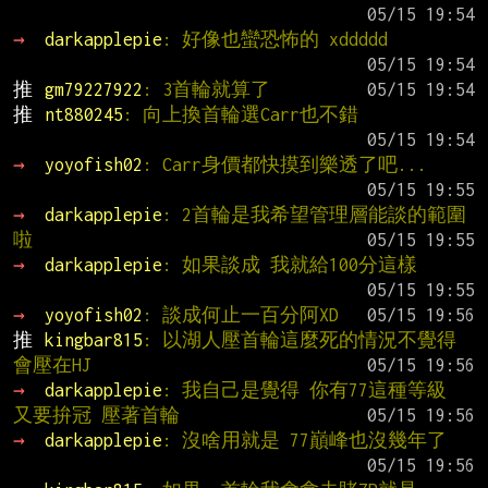
→ 
darkapplepie
: 好像也蠻恐怖的 xddddd
推 
gm79227922
: 3首輪就算了
推 
nt880245
: 向上換首輪選Carr也不錯
→ 
yoyofish02
: Carr身價都快摸到樂透了吧...
→ 
darkapplepie
: 2首輪是我希望管理層能談的範圍
啦
→ 
darkapplepie
: 如果談成 我就給100分這樣
→ 
yoyofish02
: 談成何止一百分阿XD
推 
kingbar815
: 以湖人壓首輪這麼死的情況不覺得
會壓在HJ
→ 
darkapplepie
: 我自己是覺得 你有77這種等級 
又要拚冠 壓著首輪
→ 
darkapplepie
: 沒啥用就是 77巔峰也沒幾年了