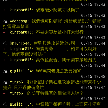
→ 
kingbar815
: 偶爾能外防就可以夠了
推 
Addressg
: 我們也可以頓寶 海爺或是凱子 頓寶 
打雷霆車禁區
→ 
kingbar815
: 不要太容易被小打大就行
推 
bm1041644
: 蛋狗貝進攻趨近於0啊
→ 
kingbar815
: 頓寶海爺......。如果可以就好
了。他們兩個沒辦法打
→ 
kingbar815
: 高低位配合。凱子樂有策應潛力
推 
gigiii1134
: 800萬問老鷹是想要誰XD
推 
VirgoG
: 我相信凱子樂在進攻跟籃板能帶來不少
提升 只不過他偏蹲坑
→ 
VirgoG
: 的防守特性真的適合湖人嗎？
推 
gigiii1134
: 中鋒幾乎都蹲坑呀，上面這排清單