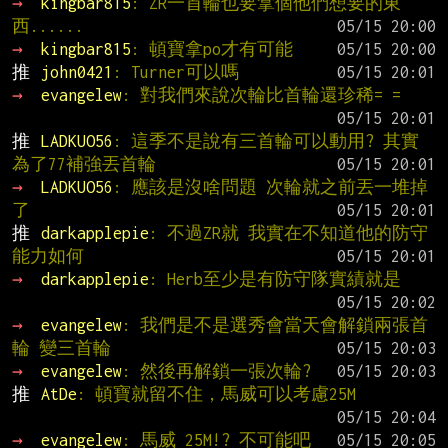
→ 
kingbar815
: ZR一首輪也要拿個他們想要的東
西......
→ 
kingbar815
: 頓寶拿po才有可能
推 
john0421
: Turner可以嗎
→ 
evangelew
: 對我們來說次輪比首輪還珍稀= =
推 
LADKUO56
: 這季不是說有三首輪可以動用? 其實
為了77補強丟首輪
→ 
LADKUO56
: 應該是沒啥問題 次輪就之前丟一堆掉
了
推 
darkapplepie
: 不過ZR就 我實在不知道他的防守
能力如何
→ 
darkapplepie
: Herb至少是有防守隊實績就是
→ 
evangelew
: 我們是不是選秀會當天會解鎖兩張首
輪 變三首輪
→ 
evangelew
: 然後再解鎖一張次輪?
推 
AtDe
: 頓寶就留不住，馬威可以考慮25M
→ 
evangelew
: 馬威 25M!? 不可能吧