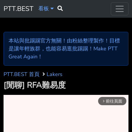
PTT.BEST
看板
本站與批踢踢官方無關！由粉絲整理製作！目標
是讓年輕族群，也能容易逛批踢踢！Make PTT
Great Again！
PTT.BEST 首頁
Lakers
[閒聊] RFA難易度
前往頁面
arrow_forward_ios