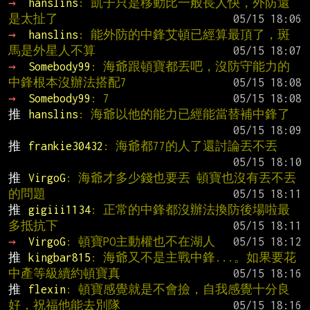
→ 
hanslins
: 凱子只是移動比一般長人快，外防還
是太扯了
→ 
hanslins
: 能外防的中鋒艾頓已經算最頂了，斑
馬是外星人不算
→ 
Somebody99
: 海爺跟頓寶都丟吧，沒防守能力的
中鋒根本沒辦法搭配7
→ 
Somebody99
: 7
推 
hanslins
: 海爺以他的能力已經能當替補中鋒了
推 
frankie30432
: 海爺都77的人了還討論丟不丟
推 
VirgoG
: 海爺才多少錢也要丟 頓寶也沒有丟不丟
的問題
推 
gigiii1134
: 正常的中鋒都沒辦法換防後場啦最
多抵抗下
→ 
VirgoG
: 頓寶PO主動權也不在湖人
推 
kingbar815
: 海爺又不是主戰中鋒...。如果要花
中產等級續約頓寶真
推 
flexin
: 頓寶感覺就是不會撿，自我感覺十分良
好，祝福他能去別隊