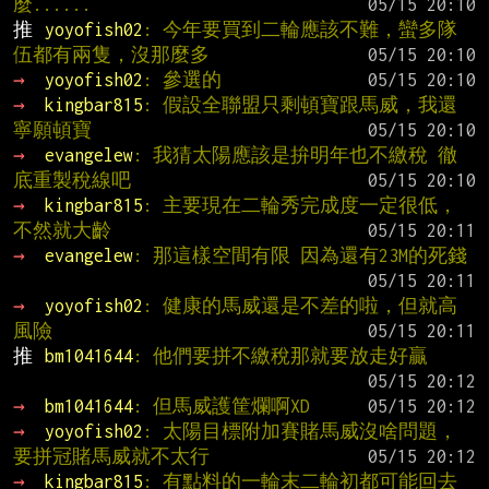
麼......
推 
yoyofish02
: 今年要買到二輪應該不難，蠻多隊
伍都有兩隻，沒那麼多
→ 
yoyofish02
: 參選的
→ 
kingbar815
: 假設全聯盟只剩頓寶跟馬威，我還
寧願頓寶
→ 
evangelew
: 我猜太陽應該是拚明年也不繳稅 徹
底重製稅線吧
→ 
kingbar815
: 主要現在二輪秀完成度一定很低，
不然就大齡
→ 
evangelew
: 那這樣空間有限 因為還有23M的死錢
→ 
yoyofish02
: 健康的馬威還是不差的啦，但就高
風險
推 
bm1041644
: 他們要拼不繳稅那就要放走好贏
→ 
bm1041644
: 但馬威護筐爛啊XD
→ 
yoyofish02
: 太陽目標附加賽賭馬威沒啥問題，
要拼冠賭馬威就不太行
→ 
kingbar815
: 有點料的一輪末二輪初都可能回去