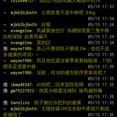
→ 
tolove0721
: 我估計他跟馬威大概都不到10
→ 
mjkblbjboth
: 公鹿那隻不是中鋒吧 84kg
→ 
mjkblbjboth
: 好瘦
→ 
evangelew
: 馬威要搶也行 你總歸需要三隻中鋒
比較保險 如果馬威不
→ 
evangelew
: 貴的話
推 
wayne1986
: 真心不覺得凱子樂值35m，他也不是
多健康的球員= =
→ 
wayne1986
: 而且他也還沒被季後賽檢驗過，77的
體系是需要中鋒
→ 
wayne1986
: 沒錯，但3D的優先順序更靠前吧？
推 
ibma46547
: AD別吧，回來當院長嗎
推 
gm79227922
: 側翼3D都還沒補到 搶馬威幹嘛
推 
hanslins
: 凱子樂比你想到的健康
→ 
mjkblbjboth
: 太陽快爆209沒全額中產就只剩底
薪補強了