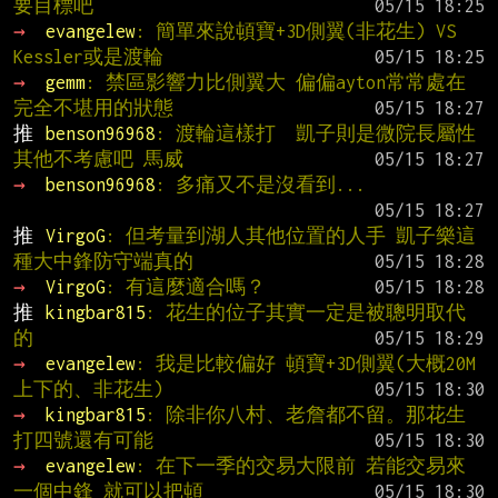
要目標吧
→ 
evangelew
: 簡單來說頓寶+3D側翼(非花生) VS 
Kessler或是渡輪
→ 
gemm
: 禁區影響力比側翼大 偏偏ayton常常處在
完全不堪用的狀態
推 
benson96968
: 渡輪這樣打  凱子則是微院長屬性 
其他不考慮吧 馬威
→ 
benson96968
: 多痛又不是沒看到...
推 
VirgoG
: 但考量到湖人其他位置的人手 凱子樂這
種大中鋒防守端真的
→ 
VirgoG
: 有這麼適合嗎？
推 
kingbar815
: 花生的位子其實一定是被聰明取代
的
→ 
evangelew
: 我是比較偏好 頓寶+3D側翼(大概20M
上下的、非花生)
→ 
kingbar815
: 除非你八村、老詹都不留。那花生
打四號還有可能
→ 
evangelew
: 在下一季的交易大限前 若能交易來
一個中鋒 就可以把頓