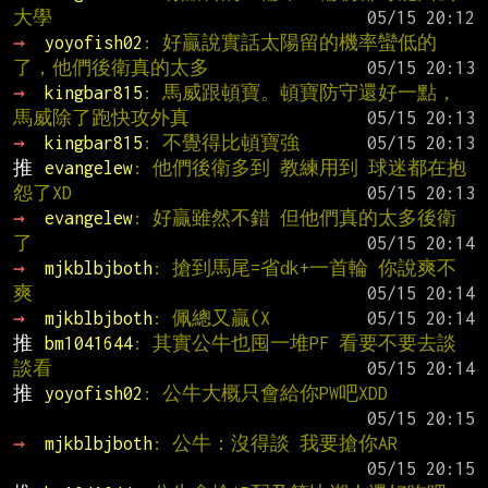
大學
→ 
yoyofish02
: 好贏說實話太陽留的機率蠻低的
了，他們後衛真的太多
→ 
kingbar815
: 馬威跟頓寶。頓寶防守還好一點，
馬威除了跑快攻外真
→ 
kingbar815
: 不覺得比頓寶強
推 
evangelew
: 他們後衛多到 教練用到 球迷都在抱
怨了XD
→ 
evangelew
: 好贏雖然不錯 但他們真的太多後衛
了
→ 
mjkblbjboth
: 搶到馬尾=省dk+一首輪 你說爽不
爽
→ 
mjkblbjboth
: 佩總又贏(X
推 
bm1041644
: 其實公牛也囤一堆PF 看要不要去談
談看
推 
yoyofish02
: 公牛大概只會給你PW吧XDD
→ 
mjkblbjboth
: 公牛：沒得談 我要搶你AR