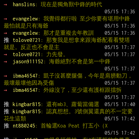
→ 
hanslins
: 現在是獨角獸中鋒的時代
→ 
evangelew
: 我覺得都行啦 至少你要有堪用中鋒 
最怕就是只有海爺
→ 
evangelew
: 那才是重複去年教訓
推 
tolove0721
: 那隻我是想拿來跟海爺配看看雙塔
就是。反正也不會是主
→ 
tolove0721
: 力先發。
→ 
jason911152
: 海爺絕對不會是第一中鋒
→ 
ibma46547
: 凱子沒甚麼腿傷，今年是肩膀動刀，
最壞最壞他因為受傷
→ 
ibma46547
: 外線沒了，至少還有護框跟擋拆
推 
kingbar815
: 還有mb3、蘿蔔當備選
推 
kingbar815
: 認真想想。3號側翼還真的不一定要
花生這類
推 
nt880245
: 首輪選Koa Peat 打五小（X