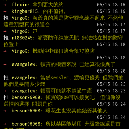
→ 
flexin
: 拿到更大的約
→ 
kingbar815
: 的不值得。
推 
VirgoG
: 海爺真的就是防守觀念練不起來 不然他
這種類型真的很適合
→ 
VirgoG
: 77
推 
nt880245
: 頓寶防守純靠天賦 無法站在對的防守
位置上
→ 
VirgoG
: 機動性中鋒很適合幫77協防
→ 
evangelew
: 頓寶的機體來說 已經算很優異了
推 
evangelew
: 當然Kessler、渡輪更優秀 但我們搶
他們是要開多少錢
→ 
evangelew
: 頓寶可能就不超過中產
推 
benson96968
: 頓寶領800可以接受吧  但傾像沒
選擇的選擇 問題是你
→ 
benson96968
: 報花生也沒其他錢簽其他人
→ 
benson96968
: 所以禁區能堪用 升級鋒線還是首