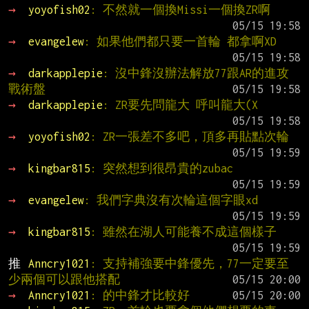
→ 
yoyofish02
: 不然就一個換Missi一個換ZR啊
→ 
evangelew
: 如果他們都只要一首輪 都拿啊XD
→ 
darkapplepie
: 沒中鋒沒辦法解放77跟AR的進攻
戰術盤
→ 
darkapplepie
: ZR要先問龍大 呼叫龍大(X
→ 
yoyofish02
: ZR一張差不多吧，頂多再貼點次輪
→ 
kingbar815
: 突然想到很昂貴的zubac
→ 
evangelew
: 我們字典沒有次輪這個字眼xd
→ 
kingbar815
: 雖然在湖人可能養不成這個樣子
推 
Anncry1021
: 支持補強要中鋒優先，77一定要至
少兩個可以跟他搭配
→ 
Anncry1021
: 的中鋒才比較好