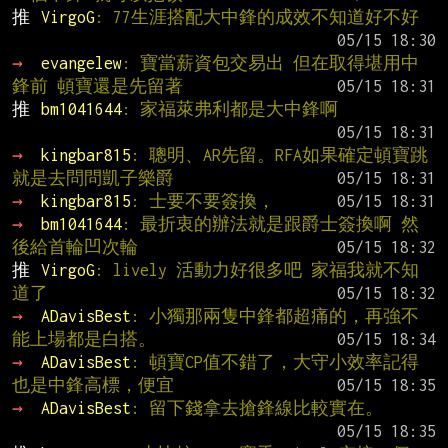
推 
VirgoG
: 77生涯搭配大中鋒的成效不知道好不好
→ 
evangelew
: 寶當薪資包交易出 但在取得堪用中
鋒前 頓寶還是先留著
推 
bm1041644
: 家福萊弗利都是大中鋒啊
→ 
kingbar815
: 聰明、AR先留。RFA如果確定頓寶跳
就是去問問凱子樂爵
→ 
kingbar815
: 士要不要簽換，
→ 
bm1041644
: 最折衷的辦法就是跟爵士簽換啊 然
後給首輪凹次輪
推 
VirgoG
: lively 活動力好很多吧 家福我就不知
道了
→ 
ADavisBest
: 小獨那兩隻中鋒都超痛的，再強不
能上場都是白搭。
→ 
ADavisBest
: 頓寶CP值不錯了，大守小效率記得
也是中鋒高標，便宜
→ 
ADavisBest
: 留下錢拿去搶鋒線比較實在。