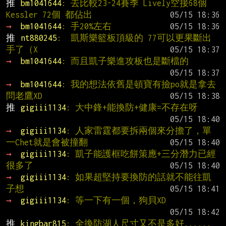
推 
bm1041644
: 去比較23-24賽季 Lively空接68個 
Kessler 72個 都佔出
→ 
bm1041644
: 手20%左右
推 
nt880245
:  凱斯樂籃板頂級的 77可以更果斷出
手了（X
→ 
bm1041644
: 而且凱子樂進攻板也是斷檔的
→ 
bm1041644
: 我的想法依舊是頓寶有撿po就是拿去
問老鷹XD
推 
gigiii1134
: 大中鋒+能換防+健康=不存在呀
→ 
gigiii1134
: 人家雷霆都要拆兩個來分擔了，單
一Chet就是會被撞翻
→ 
gigiii1134
: 凱子能護框吃餅策應+三分潛力已經
很多了
→ 
gigiii1134
: 如果超堅持要換防的話就不能往凱
子想
→ 
gigiii1134
: 等一下有一個，狗貝XD
推 
kingbar815
: 全換防湖人尺寸又不是多好......