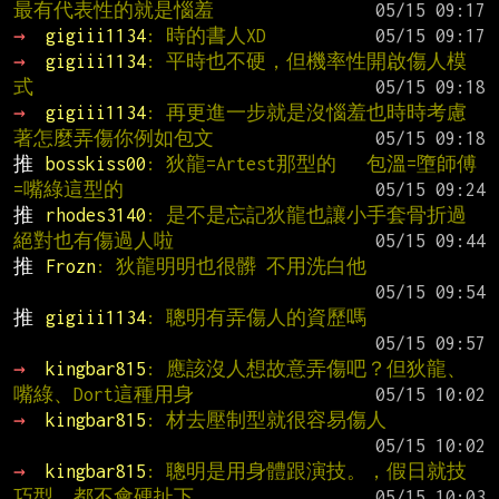
最有代表性的就是惱羞
→ 
gigiii1134
: 時的書人XD
→ 
gigiii1134
: 平時也不硬，但機率性開啟傷人模
式
→ 
gigiii1134
: 再更進一步就是沒惱羞也時時考慮
著怎麼弄傷你例如包文
推 
bosskiss00
: 狄龍=Artest那型的   包溫=墮師傅
=嘴綠這型的
推 
rhodes3140
: 是不是忘記狄龍也讓小手套骨折過 
絕對也有傷過人啦
推 
Frozn
: 狄龍明明也很髒 不用洗白他
推 
gigiii1134
: 聰明有弄傷人的資歷嗎
→ 
kingbar815
: 應該沒人想故意弄傷吧？但狄龍、
嘴綠、Dort這種用身
→ 
kingbar815
: 材去壓制型就很容易傷人
→ 
kingbar815
: 聰明是用身體跟演技。，假日就技
巧型。都不會硬扯下