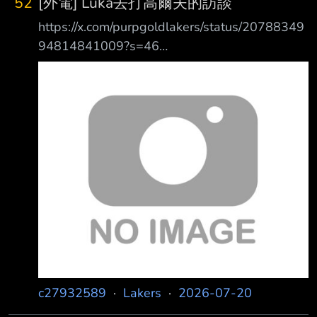
52
[外電] Luka去打高爾夫的訪談
交易熱度降溫 文章提到： * 湖人仍然喜歡庫明
https://x.com/purpgoldlakers/status/20788349
加的天賦。 * 但雙方對合約金額有明顯落差。 *
94814841009?s=46
湖人不願意為了先簽後換（Sign-and-Trade）付
https://x.com/purpgoldlakers/status/20788430
出大量重要資產。 因此目前談判幾乎停滯。不
47958208954?s=46
過如果市場持續冷清，湖人未來仍有
https://x.com/purpgoldlakers/status/20788505
97567045856?s=46 Luka Doncic on the new-
look Lakers roster (via Golf Channel):
Interviewe
c27932589
·
Lakers
·
2026-07-20