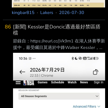
一個高產的大個子射手 Mamu 上季多數時間擔任
兼具四、五號功能的小球中鋒，而非傳統大前
kingbar815
·
Lakers
·
2026-07-30
鋒，因此拿他與八 村壘相比並不完全貼切。作為
比較，但八村上場時間比他多了 176 分鐘，
86
[新聞] Kessler是Doncic遇過最好禁區搭
Mamu 的三分出 手次數仍比 Rui 多了 34 次
檔
（296 次對 262 次）。 而
節錄自：https://reurl.cc/jVk9m1 在湖人休賽季新
援中，最受矚目莫過於中鋒Walker Kessler，不
僅僅是因為他簽下4年、1.3億美元大約，湖人為
了搶下身為受限自由球員的他，不惜送出兩首
輪、兩首輪互換權，才讓爵士願意鬆手接受先簽
後換，過去NBA簽換案例，大多是簡單送出如次
輪等些許代價為手續費，幾乎未曾有過如同湖人
這樣被爵士總管Danny Ainge「勒索」情況，何
況湖人原先手上就僅剩3枚首輪籤可以操作，幾
乎是ALL IN，搶人執念可見一斑。 Kessler究竟
是何方神聖？攤開基礎