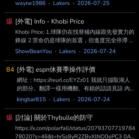
wayne1986
·
Lakers
·
2026-07-25
爆
[外電] Info - Khobi Price
Khobi Price: 1.球隊仍在找替補內線跟先發實力的
鋒線 2.苦命仍是球隊的首選，但進度完全停滯 3.
湖人應該要有Plan B，自由市場上還有Ochai
ShowBeanYou
·
Lakers
·
2026-07-24
Agbaji、Trendon Watford， 這兩人跟AR 77很
搭，但出任先發球員還有一段差距。 4.還是只能
84
[外電] espn休賽季操作評價
透過交易取得先發大前鋒，P.J. Washington確實
網址：https://reurl.cc/EYZz01 我就只擷取湖人
有傳言， 但他4年8,800萬全額保障讓湖人卻
的部分。翻譯一樣用機翻。有錯的話請見諒 內
步。 5.Khobi分析認為考量湖人想保留明年賽季
容： 評價：C+ 湖人隊可能是夏季最繁忙的球
的全額中產這一點，湖人交易對象非常有限，
kingbar815
·
Lakers
·
2026-07-24
隊。 但所有這些活動是讓他們變得更好，還是
Kyle Kuzma跟De'Andre
他們只是原 地執行？ 收進：Walker Kessler、
爆
[討論] 關於Thybulle的防守
Sandro Mamukelashvili、Quentin Grimes、
https://x.com/polarfall/status/20793707719784
Collin Sexton、Ke von Looney、Jaden Hardy、
78020?s=46&t=hrSs8yR2ZBvXlNO0ePC3 0A
Matisse Thybulle和Ziaire Williams。 離隊：