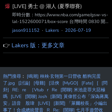
爆
[LIVE] 勇士 @ 湖人 (夏季聯賽)
即時分數：https://www.nba.com/game/gsw-vs-
lal-1522600071/box-score 台灣時間 0830 開
打 勇士隊先發 PG LJ Cryer SG Will Richard SF
jason911152
·
Lakers
·
2026-07-19
Yaxel Lendeborg PF Malevy Leons C Graham
Ike 湖人隊先發 PG William Hickey SG Chris
👉
Lakers 版：更多文章
Manon SF Adou Thiero PF Cameron Carr C
Anton Watson --
熱門搜尋
：
[鳴潮] 秧秧·玄翎第一日營收 酷狗完蛋
了.jpg
[討論]
[母雞]
[活俠
[MyGO]
[Fate]
[
[問
卦]
RE:
re
［Vtub
r
Re
[閒聊] 米池是罪大惡極
嗎
[LIVE
[閒聊] Josh
[新聞] 黃偉哲公布「深偽蔣萬
安」語音 殷瑋
[LIVE]
[新聞] 「萊爾校長」小編出
事了！合成總統聲音
R
Re:
[閒聊] 七月手遊營收