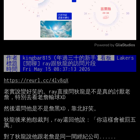
Powered by 
GliaStudios
Mute
作者
kingbar815 (年過三十的新手)
看板
Lakers
標題
[閒聊] ray跟狄龍的訪問片段
時間
Fri May 15 08:37:13 2026
https://reurl.cc/4lv8qX
老實說蠻好笑的。ray直接問狄龍是不是真的討厭老
詹，特別去看老詹輸球XD

然後還問他是不是詹黑XD，靠北好笑。

狄龍後來抱怨裁判，ray還回他說：「你這樣會被罰五
萬」

對了狄龍說他跟老詹是同一間經紀公司......
