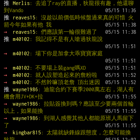
推 
Merlis
: 去追了ray的直播，狄龍很有趣，他還聊
到Vando
推 
reaves15
: 沒趁以前價低時候盤過來真的可惜 火
箭今年如果有他 我
→ 
reaves15
: 們應該第一輪很難過了
推 
m40102
: 我記得不是有人嗆過狄龍說
→ 
m40102
: 場下你是加拿大乖寶寶家庭
→ 
m40102
: 不要場上裝gang嗎XD
→ 
m40102
: 就人設塑造起來的詹粉啦
→ 
m40102
: 不然幹嘛頂老詹 頂出迷因
推 
wayne1986
: 迪龍合約下賽季2000萬左右，湖人有
機會用JV+DK+拉
→ 
wayne1986
: 拉貼簽換到嗎？應該至少要兩個首輪
以上，如果能換
→ 
wayne1986
: 到湖人感覺其他人都能原班人馬留下
了
→ 
kingbar815
: 太陽就缺鋒線跟態度，怎麼可能換
狄龍