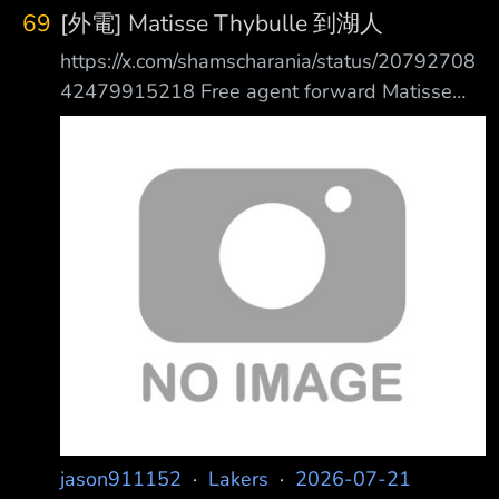
of Life Sports Agency tell ESPN. Kaluma, who
69
[外電] Matisse Thybulle 到湖人
spent 202 5-26 in Lakers G League program,
https://x.com/shamscharania/status/20792708
42479915218 Free agent forward Matisse
Thybulle has agreed on one-year, $3.3 million
contr act with the Los Angeles Lakers, sources
tell ESPN. Matisse Thybulle 已與洛杉磯湖人隊
達成一年 330 萬美元的合約。
https://reurl.cc/p8m7ed 根據
jason911152
·
Lakers
·
2026-07-21