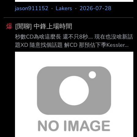
jason911152
·
Lakers
·
2026-07-28
爆
[閒聊] 中鋒上場時間
秒數CD為啥這麼長 還不只8秒.... 現在也沒啥新話
題XD 隨意找個話題 解CD 那預估下季Kessler場
均上場時間好了 上季幾個扛場均上場時間超過30
分鐘的中鋒 GP MIN Gobert 76 31.3 Towns 75
31.0 Okongwu 74 31.0 Adebayo 73 32.4
Sengun 72 33.3 Jokic 65 34.8 Mobley 65 31.9
Zubac 48 30.1 其餘中鋒 Ayton 72 27.2 Turner
71 26.9 Duren 70 28