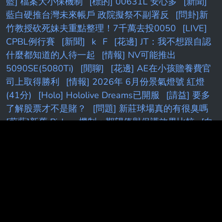
藍] 檔案大小保機制
[標的] 00631L 安心多
[新聞]
藍白硬推台灣未來帳戶 政院擬祭不副署反
[問卦]新
竹教授砍死妹夫重點整理！7千萬去投0050
[LIVE]
CPBL例行賽
[新聞]
k
F
[花邊] JT：我不想跟自認
什麼都知道的人待一起
[情報] NV可能推出
5090SE(5080Ti)
[閒聊]
[花邊] AE在小孩贍養費官
司上取得勝利
[情報] 2026年 6月份景氣燈號 紅燈
(41分)
[Holo] Hololive Dreams已開服
[請益] 要多
了解股票才不是賭？
[問題] 新莊球場真的有很臭嗎
[蔚藍]新舊 Pickup 機制：期望值與保護效果比較
[白
銀]
[閒聊] Peyz太慘了吧
[分享］
［Vtub]
[漫畫]
[討論] [Vt
[內鬼]
[鐵道]
[閒聊
[新聞] 簡舒培要求
北市設索資平台 沈伯洋力挺：
[情報] AD追求四年
275M合約
[請益]
[閒聊] 想要增貸卻被老媽擋住 被
設定
PTT.BEST 批踢踢爆文 © 2026