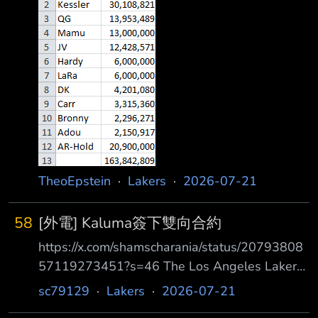
12,428,571 Collin Sexton 9,366,000 Jaden
Hardy 6,000,000 Jake LaRavia 6,000,000
Dalton Knecht 4,201,080
TheoEpstein
·
Lakers
·
2026-07-21
58
[外電] Kaluma簽下雙向合約
https://x.com/shamscharania/status/20793808
57119273451?s=46 The Los Angeles Lakers
are signing F Arthur Kaluma to a two-way
sc79129
·
Lakers
·
2026-07-21
NBA deal, Todd R amasar and Mike Simonetta