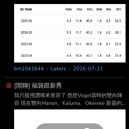
Thybulle notes for Lakers. 1. 雙腿多次受傷影響
LeBron James、R
了他的狀態，使他的定位與評價層級下滑。 2. 原
本他的問題是在面對對手假動作（fake actions）
時容易被影響，但受傷後，他變 得更專注於追求
STOCK（搶斷＋封阻數據）。 - 卡位能力下降
（box out） - 防守籃板（DREB）減少 - 保持對
手在自己身前
bm1041644
·
Lakers
·
2026-07-21
爆
[閒聊] 福袋跟新秀
我只能用讚嘆來形容了 想想Vogel當時的雙向陣
容 現在雙向Manon、Kaluma、Okereke 新簽約
的福袋 ZW、Thy 新人 Carr、阿杜 這七個都是
2、3號位或是3、4號位 其實湖人非常適合找像
是Thy這樣不健康的福袋 因為湖人的醫療團隊是