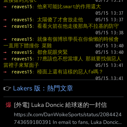
直接搶到先發C
→ 
reaves15
: 他來可能比smart的作用還大
→ 
reaves15
: 太陽傻了才會放走他
→ 
reaves15
: 看看火箭在他走後那鳥不拉基的防守
→ 
reaves15
: 就像有個博班學長在你偷懶的時候會
一直用下體撞你 菜雞
→ 
reaves15
: 都會屁眼夾緊
→ 
reaves15
: 77應該也不想當壞人 那就要找個惡人
當裡子來幫面子
→ 
reaves15
: 檯面上還有這樣的惡人fa嗎？
👉
Lakers 版：熱門文章
爆
[外電] Luka Doncic 給球迷的一封信
https://x.com/DanWoikeSports/status/2084424
743659180391 In email to fans, Luka Doncic