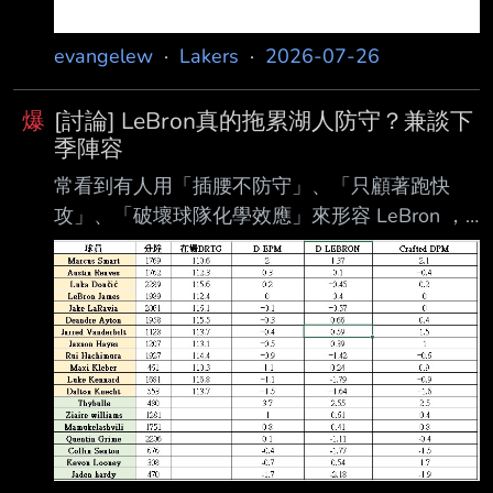
evangelew
·
Lakers
·
2026-07-26
爆
[討論] LeBron真的拖累湖人防守？兼談下
季陣容
常看到有人用「插腰不防守」、「只顧著跑快
攻」、「破壞球隊化學效應」來形容 LeBron ，
甚至把湖人防守不佳的責任歸到他身上，因此整
理了上賽季的防守進階數據，也順便分析 下季陣
容。 https://i.imgur.com/sJrjnnb.jpeg LeBron上賽
季： D-EPM：0 D-LEBRON：+0.4 Crafted
DPM：0 在湖人主要輪換中，他的 D-EPM與 D-
LEBRON都排名第4，Crafted DPM則並列第7，
整體大致 落在平均附近，並不是陣中明顯的防守
漏洞。 他現在確實不可能