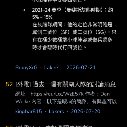
BronyXrG
·
Lakers
·
2026-07-21
52
[外電] 過去一週有關湖人隊的討論消息
網址：https://reurl.cc/WzE57k 作者：Dan
Woike 內容：以下是喂ai的簡譯。有興趣可以查
看原文 1. 湖人的重建還沒結束 目前管理層仍在
kingbar815
·
Lakers
·
2026-07-20
尋找： * 一名側翼（Wing） * 一名禁區長人
（Big Man） 2. 庫明加（Jonathan Kuminga）