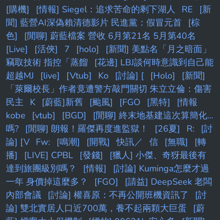
[購機]
[情報] Siegel：追求苦命的剩下湖人
RE
[新
聞] 藍營AI深偽賴清德影片 民進黨：假冒元首
[棕
色]
[閒聊] 蔚藍檔案 營收 6月第21名 5月第40名
[Live]
[活俠]
7
[holo]
[新聞] 美點名「月之暗面」
竊取技術 指控「蒸餾
[花邊] LBJ談何時意識到自己能
超越MJ
[live]
[Vtub]
Ko
[討論] [
[Holo]
[新聞]
「萊爾校長」作者竟遭警方敲門關切 朱立立倫：傷害
民主
K
[蔚藍]新舊
[颱風]
[FGO
[黑特]
[情報
kobe
[vtub]
[BGD]
[閒聊] 終末地基建這次算簡化...
嗎?
[閒聊] 朗報！羅傑再度進監獄！
[26夏]
R:
[討
論] [V
Fw:
[鳴潮]
[開戰]
快訊／
信
[無職]
[轉
播]
[LIVE] CPBL
[發錢]
[獵人] 小傑、奇犽最後有
達到旅團級別嗎？
[情報]
[討論] Kuminga怎麼才過
一年 身價掉這麼多？
[FGO]
[請益] DeepSeek 老闆
內部會議
[討論] 權喜原：不再公開班機資訊了
[討
論] 雙北實居人口近700萬，養不起兩顆大巨蛋
[蔚