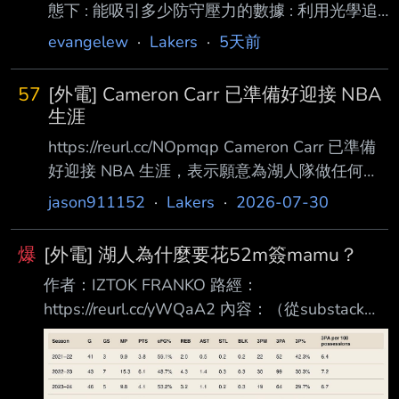
態下 : 能吸引多少防守壓力的數據 : 利用光學追
蹤系統去捕抓動作 : 去計算出球員該環境實際承
evangelew
·
Lakers
·
5天前
受的防守壓力 : 減去該環境下的聯盟平均值 : 得
出數值 : 來計算 : 該球員比預期多吸引了多少防
57
[外電] Cameron Carr 已準備好迎接 NBA
守注意力 : 目前NBA官網此數據列有250名球員 :
生涯
不知道為啥 沒有LBJ跟AR 但有DK 現在一樣沒有
https://reurl.cc/NOpmqp Cameron Carr 已準備
AR 很可惜 但有補上老詹 也有新同學的數據 但
好迎接 NBA 生涯，表示願意為湖人隊做任何球
出賽數太少的 基本就沒有在排名上 這邊主看無
隊需要的事 洛杉磯湖人隊在 2026 NBA 選秀會
jason911152
·
Lakers
·
2026-07-30
球外圍吸引力 因為這數字很不直觀 一樣放上別
選中了 Cameron Carr。而新秀適應計劃正協助
隊球員作為參考物
新秀們 為 NBA 生涯做好準備。 Tomer Azarly
爆
[外電] 湖人為什麼要花52m簽mamu？
拉斯維加斯 —— 在 2026 NBA 選秀會第 24 順
作者：IZTOK FRANKO 路經：
位，湖人隊選中了來自 Baylor 大學的 Cameron
https://reurl.cc/yWQaA2 內容：（從substack裡
Carr。這位身高六呎五吋的後衛，大三球季表現
面擷取的付費文章，由於文章很長。有興趣的可
十分亮眼，在 34 場比賽中平均 繳出 18.9 分
以下載app去看一 下作者寫的，分析得蠻全面
的。我就單純簡述，不附原文了） 1.從數據看：