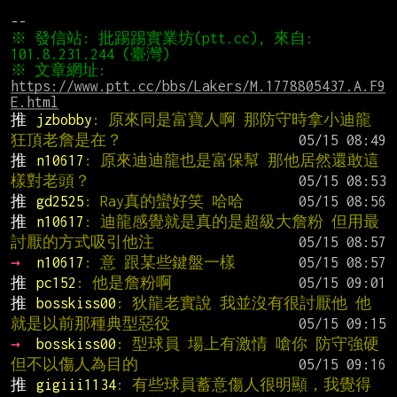
※ 發信站: 批踢踢實業坊(ptt.cc), 來自: 
※ 文章網址: 
https://www.ptt.cc/bbs/Lakers/M.1778805437.A.F9
E.html
推 
jzbobby
: 原來同是富寶人啊 那防守時拿小迪龍
狂頂老詹是在？
推 
n10617
: 原來迪迪龍也是富保幫 那他居然還敢這
樣對老頭？
推 
gd2525
: Ray真的蠻好笑 哈哈
推 
n10617
: 迪龍感覺就是真的是超級大詹粉 但用最
討厭的方式吸引他注
→ 
n10617
: 意 跟某些鍵盤一樣
推 
pc152
: 他是詹粉啊
推 
bosskiss00
: 狄龍老實說 我並沒有很討厭他 他
就是以前那種典型惡役
→ 
bosskiss00
: 型球員 場上有激情 嗆你 防守強硬
但不以傷人為目的
推 
gigiii1134
: 有些球員蓄意傷人很明顯，我覺得