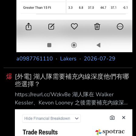
a0987761110
·
Lakers
·
2026-07-29
爆
[外電] 湖人隊需要補充內線深度他們有哪
些選擇？
https://reurl.cc/Wzkv8e 湖人隊在 Walker
Kessler、Kevon Looney 之後需要補充內線深
度。他們有哪些選擇？ Dan Woike Walker
Kessler 絕不是第一位發布這類影片的 NBA 球
員。這位洛杉磯湖人隊的新任中鋒 在健身房裡訓
練：舉重、冰水浴、敏捷訓練，以及用力灌籃。