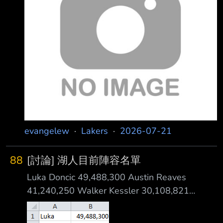
優秀的 不論是針對過去的AD或是上季包含聰明
哥等人的綠葉 其實都有實績 或許會有板友問說
那7R呢 7R就他們自己的話語權太大 搞到湖人醫
療團隊對於綠葉的照顧多於核心= = 雖然道奇團
隊在棒球是很重視農場跟養成 但在NBA制度上能
發揮多少 雙向只有三個名額、
evangelew
·
Lakers
·
2026-07-21
88
[討論] 湖人目前陣容名單
Luka Doncic 49,488,300 Austin Reaves
41,240,250 Walker Kessler 30,108,821
Quentin Grimes 13,953,488 Sandro
Mamukelashvili 13,000,000 Jarred Vanderbilt