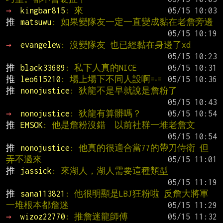
→ 
kingbar815
: 來
推 
matsuwu
: 如果變隊友一定一直變成黏在老詹旁邊
→ 
evangelew
: 沒變隊友 也已經黏在身邊了xd
推 
black33689
: 私下人真的NICE
推 
leo615210
: 場上場下不同人設啊=‧=
推 
nonojustice
: 狄龍不是早就說是詹粉了
→ 
nonojustice
: 狄龍有算髒嗎？
推 
EMSOK
: 他是詹粉沒錯  以前社群一堆老詹文
推 
nonojustice
: 他真的很適合當77的帶刀侍衛 但
弄不過來
推 
jassick
: 來湖人，湖人需要這種類型
推 
sana113821
: 他很明顯是LBJ狂粉啦 反詹大將軍
一堆根本都詹迷
→ 
wizoz22770
: 推詹迷龍師傅