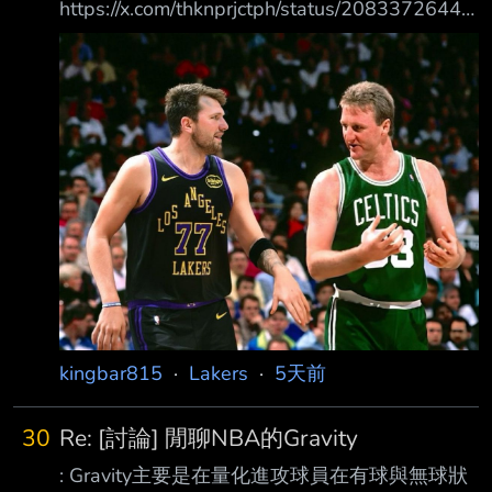
https://x.com/thknprjctph/status/20833726449
59985670?s=46 內容：（內容是卡萊爾上嘴綠
頻道談77部分） 最獨特的「殺手」 「你在他身
邊配上合適的隊友，他就挑戰你所找到任何能擊
敗他的方法，因為他聰明得要 命，他知道書裡
所有的招數，他知道如何獲勝。」 *與大鳥博德
比較 「盧卡有很多那種特質。他玩遊戲時很有
樂趣。他會嘴砲。他大膽放肆，那種種特質.... ..
作為競爭者，我把他放在喬丹和所有最偉大的傢
伙之列，像是拉塞爾。」 *別在他半場出手上下
注 「
kingbar815
·
Lakers
·
5天前
30
Re: [討論] 閒聊NBA的Gravity
: Gravity主要是在量化進攻球員在有球與無球狀