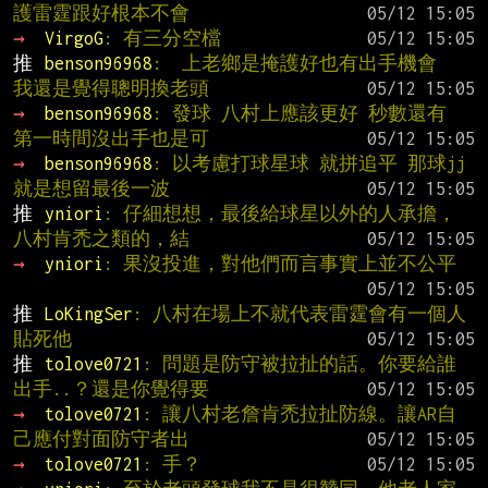
護雷霆跟好根本不會
→ 
VirgoG
: 有三分空檔
推 
benson96968
:  上老鄉是掩護好也有出手機會  
我還是覺得聰明換老頭
→ 
benson96968
: 發球 八村上應該更好 秒數還有 
第一時間沒出手也是可
→ 
benson96968
: 以考慮打球星球 就拼追平 那球jj
就是想留最後一波
推 
yniori
: 仔細想想，最後給球星以外的人承擔，
八村肯禿之類的，結
→ 
yniori
: 果沒投進，對他們而言事實上並不公平
推 
LoKingSer
: 八村在場上不就代表雷霆會有一個人
貼死他
推 
tolove0721
: 問題是防守被拉扯的話。你要給誰
出手..？還是你覺得要
→ 
tolove0721
: 讓八村老詹肯禿拉扯防線。讓AR自
己應付對面防守者出
→ 
tolove0721
: 手？