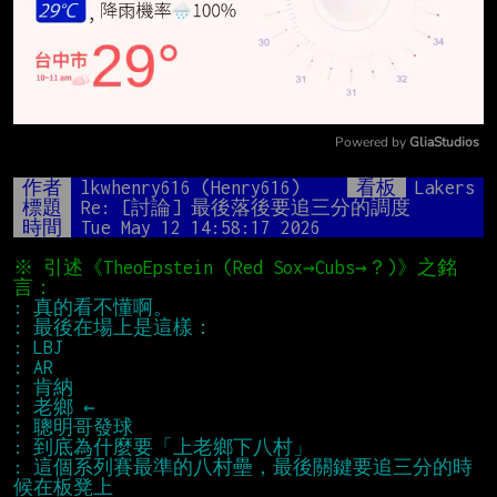
Powered by 
GliaStudios
Mute
作者
lkwhenry616 (Henry616)
看板
Lakers
標題
Re: [討論] 最後落後要追三分的調度
時間
Tue May 12 14:58:17 2026
※ 引述《TheoEpstein (Red Sox→Cubs→？)》之銘
: 這個系列賽最準的八村壘，最後關鍵要追三分的時