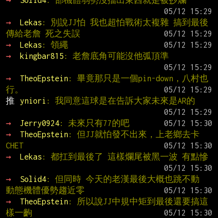
→ 
Solid4
: 部機體弱勢沒擋出東西就是被抄爛
→ 
Lekas
: 別說JJ怕 我也超怕戰術太複雜 搞到最後
傳給老詹 死之失誤
→ 
Lekas
: 領繩
→ 
kingbar815
: 老詹底角可能沒他弧頂準
→ 
TheoEpstein
: 畢竟那只是一個pin-down，八村也
行。
推 
yniori
: 我同意這球是在告訴大家未來是AR的
→ 
Jerry0924
: 未來只有77的吧
→ 
TheoEpstein
: 但JJ就怕發不出來，上老鄉去卡
CHET
→ 
Lekas
: 都扛到最後了 這樣爛尾被黑一波 有點慘
→ 
Solid4
: 但同時 今天的老漢最後大概也跳不動 
動態機體優勢趨近零
→ 
TheoEpstein
: 所以說JJ中規中矩到最後還要搞這
樣一齣