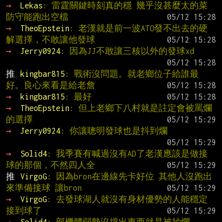
→ 
Lekas
: 雷霆關鍵時刻真的穩 幾乎沒甚麼太的菜
防守能跑出空檔
→ 
TheoEpstein
: 老漢就是前一波ATO發不出去的硬
解選擇，不敢讓他發球
→ 
Jerry0924
: 因為JJ不敢讓三核以外的發球xd
推 
kingbar815
: 戰術沒問題。就老鄉位子給誰最
好。良心來看是給老詹
→ 
kingbar815
: 最好
→ 
TheoEpstein
: 但上老鄉下八村就是註定會被罵爛
的選擇
→ 
Jerry0924
: 你讓聰明發球也是抖到爛
→ 
Solid4
: 我季賽有喊過沒有AD了老漢應該是做接
球的那個，不然四人全
推 
VirgoG
: 因為bron在邊線先卡好位 其他人沒跑出
來準備接球 讓bron
→ 
VirgoG
: 去發球湖人就沒有身材優勢的人能穩定
接到球了