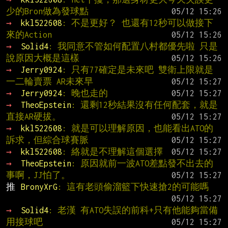
少的Bron做為發球點
→ 
kkl522608
: 不是更好？ 也還有12秒可以做接下
來的Action
→ 
Solid4
: 我同意不管如何配置八村都優先啦 只是
說原因大概是這樣
→ 
Jerry0924
: 只有77確定是未來吧 雙衛上限就是
一二輪賣票 AR未來早
→ 
Jerry0924
: 晚也走的
→ 
TheoEpstein
: 還剩12秒結果沒有任何配套，就是
直接AR硬拔。
→ 
kkl522608
: 就是可以理解原因，也能看出ATO的
訴求，但綜合球賽脈
→ 
kkl522608
: 絡就是不理解這個選擇
→ 
TheoEpstein
: 原因就前一波ATO差點發不出去的
事啊，JJ怕了。
推 
BronyXrG
: 這有老頭偷溜籃下快速搶2的可能嗎
→ 
Solid4
: 老漢 有ATO失誤的前科+只有他能夠當備
用接球吧