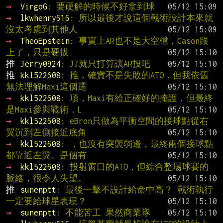
→ 
VirgoG
: 要硬解的時候不好拿到球
→ 
lkwhenry616
: 所以最後才說這個戰術設計本來就
沒太考慮到其他人
→ 
TheoEpstein
: 事實上AR也不是大空檔，Cason跟
上了，只是硬拔
推 
Jerry0924
: JJ就只打算讓AR投吧
推 
kkl522608
: 推，確實不是失敗的ATO，但我依舊
無法理解Maxi這個選
→ 
kkl522608
: 項，Maxi有給正確好的掩護，但最終
是Maxi參與戰術，L
→ 
kkl522608
: eBron只做為平衡空間的接球點從右
翼沉到左側接近底角
→ 
kkl522608
: ，也沒有突襲弱邊，最終兩個接球點
都靠近左翼。是個有
→ 
kkl522608
: 投射窗口的ATO，但綜合整場球賽的
脈絡，很令人失望。
推 
sunenptt
: 最後一擊不設計給命中高？ 戰術執行
一定要給球星表現？
→ 
sunenptt
: 不能苦工 果然商業隊