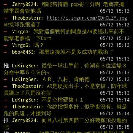
→ 
Jerry0924
: 都能當掩體 pop射三分啊 老鄉當掩
體雷霆會管他嗎
→ 
TheoEpstein
: 
http://i.imgur.com/QDnOLZY.jpg
AR接球跑很遠了
→ 
VirgoG
: 我對這個戰術的問題是AR要繞出來前不
能幫老詹檔一下Dort
→ 
VirgoG
: 嗎？
→ 
bbo40453
: 那麼遠接就不是多成功的戰術了
推 
LoKingSer
: 最後一球出手前，你湖有３位這場３
分命中率５０％的→
→ 
LoKingSer
: ＡＲ、八村、肯納德
→ 
TheoEpstein
: AR是硬拔出手，不是空檔，防守球
員跟上了只是沒有貼
→ 
LoKingSer
: 不是空檔硬拔＋１
→ 
TheoEpstein
: 你說擋得多好，似乎也沒有。就是
跑的夠遠，才接到球
推 
Jerry0924
: 而且八村第四節三分好幾顆頂投進的
吧