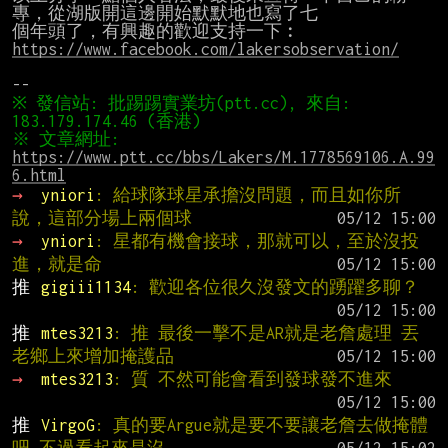
專，從湖版開這邊開始默默地也寫了七

https://www.facebook.com/lakersobservation/
※ 發信站: 批踢踢實業坊(ptt.cc), 來自: 
※ 文章網址: 
https://www.ptt.cc/bbs/Lakers/M.1778569106.A.99
6.html
→ 
yniori
: 給球隊球星承擔沒問題，而且如你所
說，這部分場上兩個球
→ 
yniori
: 星都有機會接球，那就可以，至於沒投
進，就是命
推 
gigiii1134
: 歡迎各位很久沒發文的踴躍多聊？
推 
mtes3213
: 推 最後一擊不是AR就是老詹處理 丟
老鄉上來增加掩護品
→ 
mtes3213
: 質 不然可能會看到發球發不進來
推 
VirgoG
: 真的要Argue就是要不要讓老詹去做掩體