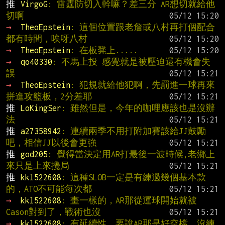
推 
VirgoG
: 雷霆防切入幹嘛？差三分 AR想切就給他
切啊
→ 
TheoEpstein
: 這個位置跟老詹或八村再打個配合
都有時間，唉呀八村
→ 
TheoEpstein
: 在板凳上.....
→ 
qo40330
: 不馬上投 感覺就是被壓迫還有機會失
誤
→ 
TheoEpstein
: 犯規就給他犯啊，先罰進一球再來
拼進攻籃板，2分差耶
推 
LoKingSer
: 雖然但是，今年的咖哩應該也是沒辦
法
推 
a27358942
: 連續兩季不用打附加賽該給JJ鼓勵
吧，相信JJ以後會更強
推 
god205
: 覺得當決定用AR打最後一波時候,老鄉上
來只是上來攪局
推 
kkl522608
: 這種SLOB一定是有練過幾個基本款
的，ATO不可能每次都
→ 
kkl522608
: 畫一樣的，AR那從運球開始就被
Cason對到了，戰術也沒
→ 
kkl522608
: 有延續性，要說AR那是好空檔，沒練