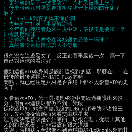
: 什麼時候八村壘是進攻板凳防守上場的防守組了
: 今年前面幾場看起來中規中矩，最後還是要來一個
很久沒在這邊發文了，反正都賽季最後一次，寫一下
自己對這球的看法好了︰

假如這個ATO本身就是設計這樣跑的話，那麼在J.J.在
最後的最後選擇這個ATO Play的時

間點，就已經注定八村是否在場上都不太影響ATO的走
向了。

回看這次ATO，第一選擇是AR從中間繞過掩護出來投三
分，假如AR連接球都做不到，我敢

保證這球99.9%會塞給底線的LeBron頂著防守者投三
分，先不論從情感面來看交由球星處

理可能決定賽季是否結束的一球很合理，從場上其他
人的跑動來看，除非雷霆有很大溝通

失誤，否則我完全想像不到這球由AR/LeBron以外的其