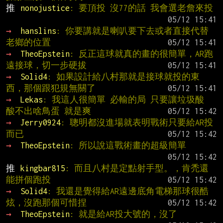
推 
nonojustice
: 要頂投 沒77的話 我會選老詹來投
→ 
hanslins
: 你要講就是喇叭要下去或者直接代替
老鄉的位置
→ 
TheoEpstein
: 反正這球就真的畫的很簡單，AR跑
遠接球，切一步硬拔
→ 
Solid4
: 如果設計給八村那就是接球就投的東
西，那個跟犯規無關了
→ 
Lekas
: 我這人很簡單 必輸的局 只要讓垃圾酸 
酸不出啥鳥蛋 就是爽
→ 
Jerry0924
: 聰明都沒進場就表明戰術只要給AR投
而已
→ 
TheoEpstein
: 所以說這戰術畫的超級簡單
推 
kingbar815
: 而且八村是定點射手型。，肯禿還
能拼個跑投
→ 
Solid4
: 我還是覺得給AR遠邊底角電梯那球很酷
炫，沒跑那個可惜捏
→ 
TheoEpstein
: 就是給AR投大號的，沒了