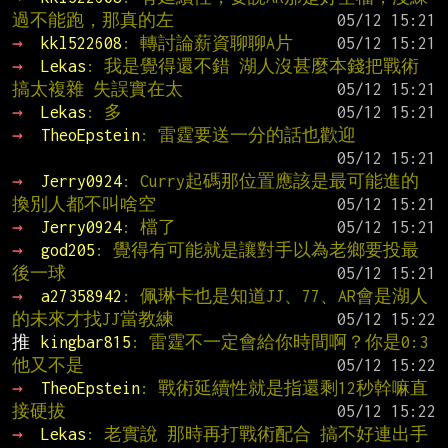
過不能跑，那真的左
→ 
kkl522608
: 轉討論薪資聊聊A片
→ 
Lekas
: 我是覺得還不錯 湖人沒甚麼本錢把戰術
搞太複雜 失誤實在太
→ 
Lekas
: 多
→ 
TheoEpstein
: 雷霆要送一分的話也歡迎
→ 
Jerry0924
: Curry起碼那位置應該是最可能進的  
換別人都不叫啥空
→ 
Jerry0924
: 檔了
→ 
god205
: 覺得有可能就是讓對手以為老鄉要投最
後一球
→ 
a27358942
: 佩琳卡也是知道JJ、77、AR會是湖人
的未來才找JJ當教練
推 
kingbar815
: 雷霆不一定會給你時間啊？你是0:3
他又不是
→ 
TheoEpstein
: 戰術延續性就是指還剩12秒幹嘛直
接硬拔
→ 
Lekas
: 老實說 那時再打戰術配合 搞不好連出手