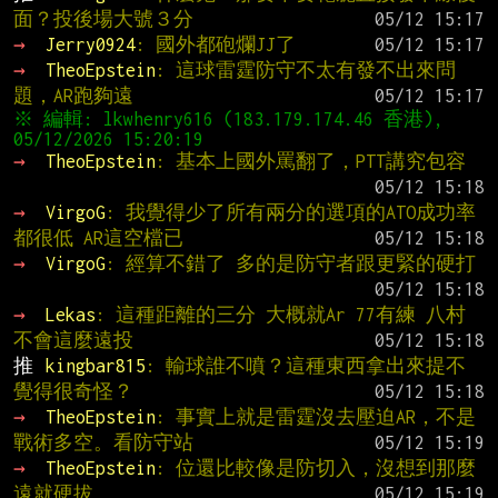
面？投後場大號３分
→ 
Jerry0924
: 國外都砲爛JJ了
→ 
TheoEpstein
: 這球雷霆防守不太有發不出來問
題，AR跑夠遠
※ 編輯: lkwhenry616 (183.179.174.46 香港), 
→ 
TheoEpstein
: 基本上國外罵翻了，PTT講究包容
→ 
VirgoG
: 我覺得少了所有兩分的選項的ATO成功率
都很低 AR這空檔已
→ 
VirgoG
: 經算不錯了 多的是防守者跟更緊的硬打
→ 
Lekas
: 這種距離的三分 大概就Ar 77有練 八村
不會這麼遠投
推 
kingbar815
: 輸球誰不噴？這種東西拿出來提不
覺得很奇怪？
→ 
TheoEpstein
: 事實上就是雷霆沒去壓迫AR，不是
戰術多空。看防守站
→ 
TheoEpstein
: 位還比較像是防切入，沒想到那麼
遠就硬拔