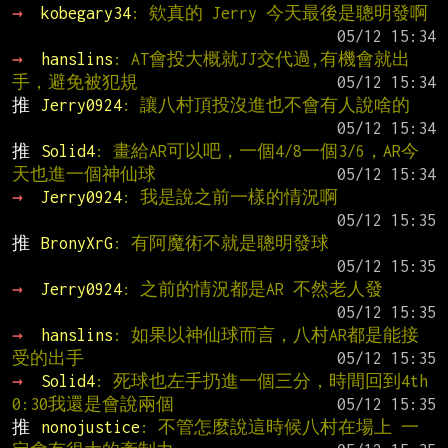
→ 
kobegary34
: 欸真的 Jerry 今天最後是聰明發啊
→ 
hanslins
: AT會投大概就JJ交代過,有機會就出
手，避免被犯規
推 
Jerry0924
: 讓八村頂投沒進也不會有人說啥的
推 
Solid4
: 畫給AR可以吧，一個4/8一個3/6，AR今
天也進一個神仙球
→ 
Jerry0924
: 我是說之前一樣的情況啊
推 
BronyXrG
: 有阿魔術不就是聰明發球
→ 
Jerry0924
: 之前的情況都是AR 不然老人發
→ 
hanslins
: 如果以神仙球而言，八村AR都是能接
受的出手
→ 
Solid4
: 死球也左手扔進一個三分，時間回到4th 
0:30我還是會說兩個
推 
nonojustice
: 不管怎麼說這時候八村在場上 一