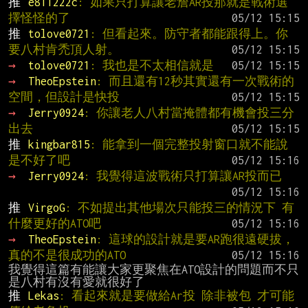
推 
e811222c
: 如果只打算讓老詹AR投那就是戰術選
擇怪怪的了
推 
tolove0721
: 但看起來。防守者都能跟得上。你
要八村肯禿頂人射。
→ 
tolove0721
: 我也是不太相信就是
→ 
TheoEpstein
: 而且還有12秒其實還有一次戰術的
空間，但設計是快投
→ 
Jerry0924
: 你讓老人八村當掩體都有機會投三分
出去
推 
kingbar815
: 能拿到一個完整投射窗口就不能說
是不好了吧
→ 
Jerry0924
: 我覺得這波戰術只打算讓AR投而已
推 
VirgoG
: 不如提出其他場次只能投三的情況下 有
什麼更好的ATO吧
→ 
TheoEpstein
: 這球的設計就是要AR跑很遠硬拔，
真的不是很成功的ATO
我覺得這篇有能讓大家更聚焦在ATO設計的問題而不只
推 
Lekas
: 看起來就是要做給Ar投 除非被包 才可能