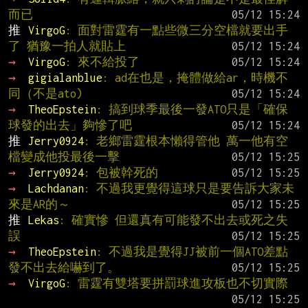
而已
推 
VirgoG
: 面對雷霆有一點些微三分空檔就要出手
了 猶豫一拍人就貼上
→ 
VirgoG
: 來不給投了
→ 
gigialanblue
: ad在也是，掩體做給ar，時機不
同（不是ato)
→ 
TheoEpstein
: 搞到球季最後一發ATO只是「確保
球發的出去」夠慘了吧
推 
Jerry0924
: 老鄉雷霆根本懶得管他 萬一他有空
檔變成他投最後一擊
→ 
Jerry0924
: 包被幹死的
→ 
Lachdanan
: 不過我更覺得這球只是要告訴大家未
來是AR的～
推 
Lekas
: 確實慘 但還真有可能發不出去或死之失
誤
→ 
TheoEpstein
: 不過我是覺得JJ被前一個ATO差點
發不出去給嚇到了。
→ 
VirgoG
: 雷霆有雙塔要拼罰球進攻板也不切實際