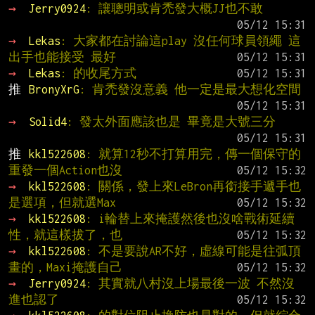
→ 
Jerry0924
: 讓聰明或肯禿發大概JJ也不敢
→ 
Lekas
: 大家都在討論這play 沒任何球員領繩 這
出手也能接受 最好
→ 
Lekas
: 的收尾方式
推 
BronyXrG
: 肯禿發沒意義 他一定是最大想化空間
→ 
Solid4
: 發太外面應該也是 畢竟是大號三分
推 
kkl522608
: 就算12秒不打算用完，傳一個保守的
重發一個Action也沒
→ 
kkl522608
: 關係，發上來LeBron再銜接手遞手也
是選項，但就選Max
→ 
kkl522608
: i輪替上來掩護然後也沒啥戰術延續
性，就這樣拔了，也
→ 
kkl522608
: 不是要說AR不好，虛線可能是往弧頂
畫的，Maxi掩護自己
→ 
Jerry0924
: 其實就八村沒上場最後一波 不然沒
進也認了