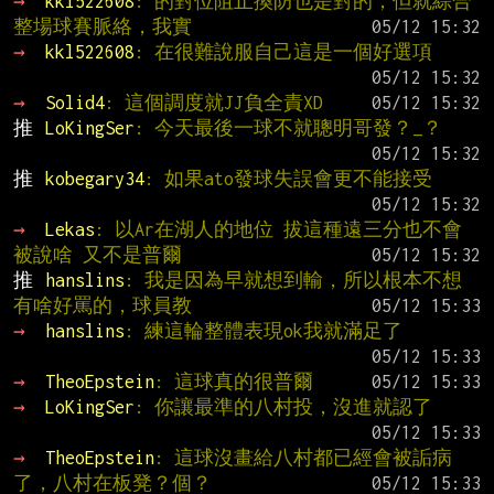
→ 
kkl522608
: 的對位阻止換防也是對的，但就綜合
整場球賽脈絡，我實
→ 
kkl522608
: 在很難說服自己這是一個好選項
→ 
Solid4
: 這個調度就JJ負全責XD
推 
LoKingSer
: 今天最後一球不就聰明哥發？_？
推 
kobegary34
: 如果ato發球失誤會更不能接受
→ 
Lekas
: 以Ar在湖人的地位 拔這種遠三分也不會
被說啥 又不是普爾
推 
hanslins
: 我是因為早就想到輸，所以根本不想
有啥好罵的，球員教
→ 
hanslins
: 練這輪整體表現ok我就滿足了
→ 
TheoEpstein
: 這球真的很普爾
→ 
LoKingSer
: 你讓最準的八村投，沒進就認了
→ 
TheoEpstein
: 這球沒畫給八村都已經會被詬病
了，八村在板凳？個？