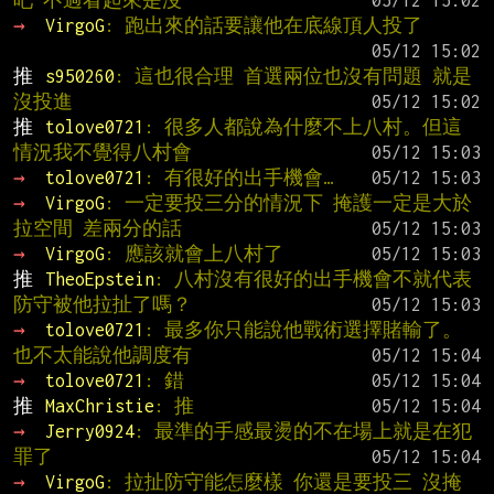
吧 不過看起來是沒
→ 
VirgoG
: 跑出來的話要讓他在底線頂人投了
推 
s950260
: 這也很合理 首選兩位也沒有問題 就是
沒投進
推 
tolove0721
: 很多人都說為什麼不上八村。但這
情況我不覺得八村會
→ 
tolove0721
: 有很好的出手機會…
→ 
VirgoG
: 一定要投三分的情況下 掩護一定是大於
拉空間 差兩分的話
→ 
VirgoG
: 應該就會上八村了
推 
TheoEpstein
: 八村沒有很好的出手機會不就代表
防守被他拉扯了嗎？
→ 
tolove0721
: 最多你只能說他戰術選擇賭輸了。
也不太能說他調度有
→ 
tolove0721
: 錯
推 
MaxChristie
: 推
→ 
Jerry0924
: 最準的手感最燙的不在場上就是在犯
罪了
→ 
VirgoG
: 拉扯防守能怎麼樣 你還是要投三 沒掩