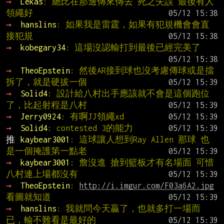
→ 
Lekas
: 總比在那邊傳來傳去 死之失誤 最後有人
領繩好
→ 
hanslins
: 如果我是雷霆，如果有犯規機會會直
接犯規
→ 
kobegary34
: 這場沒認輸打到最後已經完美了
→ 
TheoEpstein
: 然後AR接到球也沒考慮傳球或是擋
拆了，就是硬拔一個
→ 
Solid4
: 設計給八村出手應該就不會是這個跑位
了，比起射程是八村
→ 
Jerry0924
: 有啊JJ領繩xd
→ 
Solid4
: contested 3的能力
推 
kaybear3001
: 這球讓人想到Ray Allen 那球 也
是一個掩護第一點老
→ 
kaybear3001
: 詹沒進 搶到籃板才有名場面 可惜
八村連上場都沒有
→ 
TheoEpstein
: 
http://i.imgur.com/F03a6A2.jpg
看圖就知道
→ 
hanslins
: 我就問今天贏了，也就多打一場而
已，輸不難看是最好的