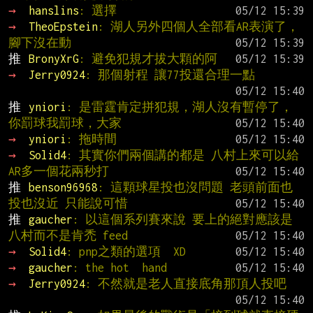
→ 
hanslins
: 選擇
→ 
TheoEpstein
: 湖人另外四個人全部看AR表演了，
腳下沒在動
推 
BronyXrG
: 避免犯規才拔大顆的阿
→ 
Jerry0924
: 那個射程 讓77投還合理一點
推 
yniori
: 是雷霆肯定拼犯規，湖人沒有暫停了，
你罰球我罰球，大家
→ 
yniori
: 拖時間
→ 
Solid4
: 其實你們兩個講的都是 八村上來可以給
AR多一個花兩秒打
推 
benson96968
: 這顆球星投也沒問題 老頭前面也
投也沒近 只能說可惜
推 
gaucher
: 以這個系列賽來說 要上的絕對應該是
八村而不是肯禿 feed
→ 
Solid4
: pnp之類的選項  XD
→ 
gaucher
: the hot  hand
→ 
Jerry0924
: 不然就是老人直接底角那頂人投吧