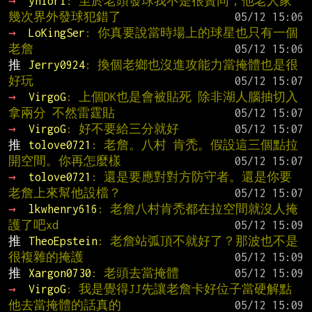
→ 
yniori
: 至於老頭發球我不是很贊同，他老人家
幾次界外發球犯錯了
→ 
LoKingSer
: 你真要說當時場上的球星也只有一個
老詹
推 
Jerry0924
: 換個老鄉也沒進攻能力當掩體也是很
好玩
→ 
VirgoG
: 上個DK也是會被貼死 除非湖人腦抽切入
拿兩分 不然雷霆貼
→ 
VirgoG
: 好不要給三分就好
推 
tolove0721
: 老詹。八村 肯禿。假設這三個點拉
開空間。你再怎麼樣
→ 
tolove0721
: 還是要應對對方防守者。還是你要
老詹上來幫他設檔？
→ 
lkwhenry616
: 老詹八村肯禿都在拉空間就沒人掩
護了吧xd
推 
TheoEpstein
: 老詹站弧頂不就好了？那波也不是
很複雜的掩護
推 
Xargon0730
: 老頭去當掩體
→ 
VirgoG
: 我是覺得JJ先讓老詹卡好位子當硬解點 
他去當掩體的話真的