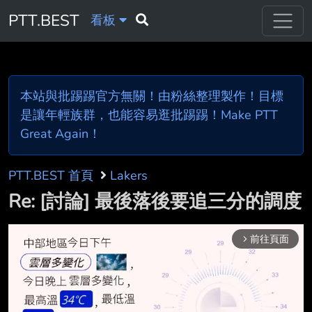
PTT.BEST
看板
本站與批踢踢官方無關！由粉絲整理製作！目標
是讓年輕族群，也能容易逛批踢踢！Make PTT
Great Again！
PTT.BEST 首頁
Lakers
Re: [討論] 最後落後要追三分的調度
前往頁面
arrow_forward_ios