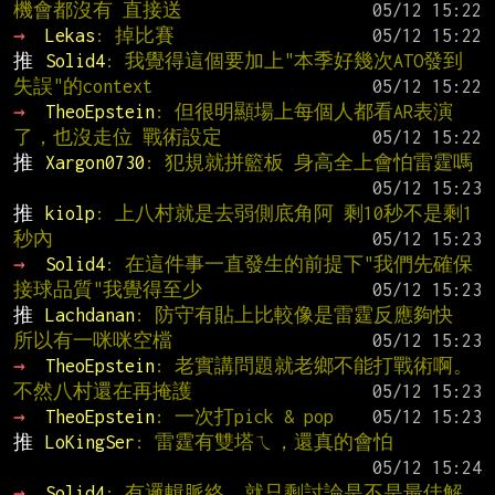
機會都沒有 直接送
→ 
Lekas
: 掉比賽
推 
Solid4
: 我覺得這個要加上"本季好幾次ATO發到
失誤"的context
→ 
TheoEpstein
: 但很明顯場上每個人都看AR表演
了，也沒走位 戰術設定
推 
Xargon0730
: 犯規就拼籃板 身高全上會怕雷霆嗎
推 
kiolp
: 上八村就是去弱側底角阿 剩10秒不是剩1
秒內
→ 
Solid4
: 在這件事一直發生的前提下"我們先確保
接球品質"我覺得至少
推 
Lachdanan
: 防守有貼上比較像是雷霆反應夠快 
所以有一咪咪空檔
→ 
TheoEpstein
: 老實講問題就老鄉不能打戰術啊。
不然八村還在再掩護
→ 
TheoEpstein
: 一次打pick & pop
推 
LoKingSer
: 雷霆有雙塔ㄟ，還真的會怕
→ 
Solid4
: 有邏輯脈絡，就只剩討論是不是最佳解