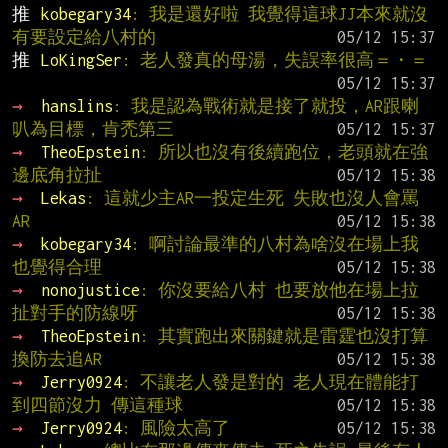
推 
kobegary34
: 我是還好啦 我覺得這球JJ本來就沒
有要設定給八村的
推 
LoKingSer
: 老人發真的母湯，失誤率很高＝・＝
→ 
hanslins
: 我是認為戰術就是接了就投，AR跟喇
叭為目標，肯禿第三
→ 
TheoEpstein
: 所以也沒有後續跑位，老頭就在強
邊底角拉扯
→ 
Lekas
: 這就少主AR一投定生死 失敗也沒人會罵
AR
→ 
kobegary34
: 啊討論最準的八村為啥沒在場上我
也覺得合理
→ 
nonojustice
: 你沒要給八村 也要放他在場上拉
扯對手的防線呀
→ 
TheoEpstein
: 其實跑出來關鍵就是雷霆也沒打算
換防去追AR
→ 
Jerry0924
: 不讓老人發是對的 老人現在體能打
到四節沒力 傳這種球
→ 
Jerry0924
: 風險太高了