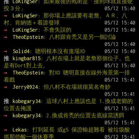
推 
LoKingSer
: 如果最後的戰術是「接到球就直接硬
投３分」
→ 
LoKingSer
: 那你場上應該要有老詹、ＡＲ、八
村、肯納德＋看誰發球
→ 
LoKingSer
: 不會失誤的
→ 
TheoEpstein
: 八村跟肯禿又是另一個討論
→ 
Solid4
: 聰明根本沒有進場XD
推 
kingbar815
: 八村在場上就是老詹那個位子。也
是有Dort對上去。
→ 
TheoEpstein
: 對XD 聰明直接在線外海景第一排
看戲
→ 
Jerry0924
: 但八村不在場就很莫名奇妙
推 
kobegary34
: 這球八村上應該也是 1.換成老鄉的
位置去掩護
→ 
kobegary34
: 2.換成肯禿的位置去底線當誘餌
→ 
Lekas
: 打到延長 或g5 保證輸超難看 被垃圾酸 
抓那些酸一個休賽季