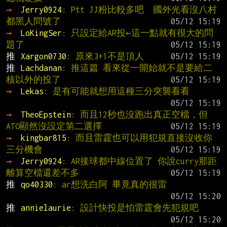
→ 
Jerry0924
: Ptt JJ粉比較多吧  國外光看沒八村
都黑人問號了
→ 
LoKingSer
: 只設定給AR投←這一點就有很大的問
題了
推 
Xargon0730
: 原來3+1不是頂人
推 
Lachdanan
: 推這篇 看來從一開始就不是要給二
核以外的投了
→ 
Lekas
: 是有可能就想用這種三分突襲看看
→ 
TheoEpstein
: 而且12秒也沒跑出真正空檔，但
ATO顯然沒設定第二選擇
→ 
kingbar815
: 而且雷霆也可以用犯規直接沒收你
三分機會
→ 
Jerry0924
: AR接球都中線位置了 你說curry那距
離算空檔還差不多
推 
qo40330
: ar想洗白阿 畢竟真的很雷
推 
annielaurie
: 設計快投是怕雷霆會先犯規吧