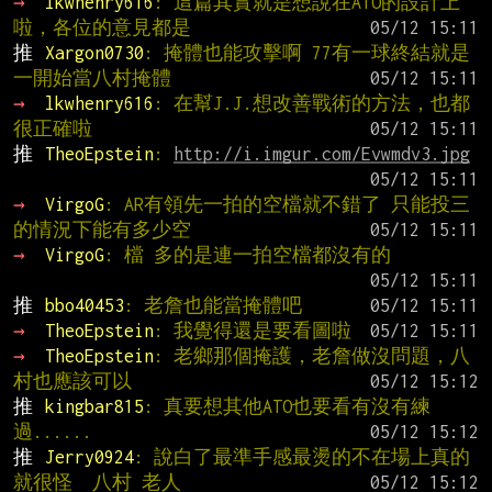
→ 
lkwhenry616
: 這篇其實就是想說在ATO的設計上
啦，各位的意見都是
推 
Xargon0730
: 掩體也能攻擊啊 77有一球終結就是
一開始當八村掩體
→ 
lkwhenry616
: 在幫J.J.想改善戰術的方法，也都
很正確啦
推 
TheoEpstein
: 
http://i.imgur.com/Evwmdv3.jpg
→ 
VirgoG
: AR有領先一拍的空檔就不錯了 只能投三
的情況下能有多少空
→ 
VirgoG
: 檔 多的是連一拍空檔都沒有的
推 
bbo40453
: 老詹也能當掩體吧
→ 
TheoEpstein
: 我覺得還是要看圖啦
→ 
TheoEpstein
: 老鄉那個掩護，老詹做沒問題，八
村也應該可以
推 
kingbar815
: 真要想其他ATO也要看有沒有練
過......
推 
Jerry0924
: 說白了最準手感最燙的不在場上真的
就很怪  八村 老人