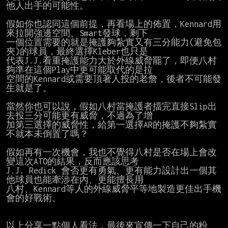
他人出手的可能性。

假如你也認同這個前提，再看場上的佈置，Kennard用
來拉開強邊空間、Smart發球，剩下

一個位置需要的就是掩護夠紮實又有三分能力(避免包
夾)的球員，最終選擇Kleber也只是

代表J.J.看重掩護能力大於外線威脅罷了，即便八村
夠準在這個Play中更可能取代的是拉

空間的Kennard或需要頂著人投的老詹，後者不可能發
生就是了。

當然你也可以說，假如八村當掩護者擋完直接Slip出
去投三分可能更有威脅，不過為了增

加第三選擇的威脅性，給第一選擇AR的掩護不夠紮實
不就本未倒置了嗎？

假如再有一次機會，我也不覺得八村是否在場上會改
變這次ATO的結果，反而應該思考

J.J. Redick 會否更有勇氣、更有能力設計出一個其
他球員也能牽涉在內、更能擅長用

八村、Kennard等人的外線威脅平等地製造更佳出手機
會的好戰術。

以上分享一點個人看法，最後來宣傳一下自己的粉