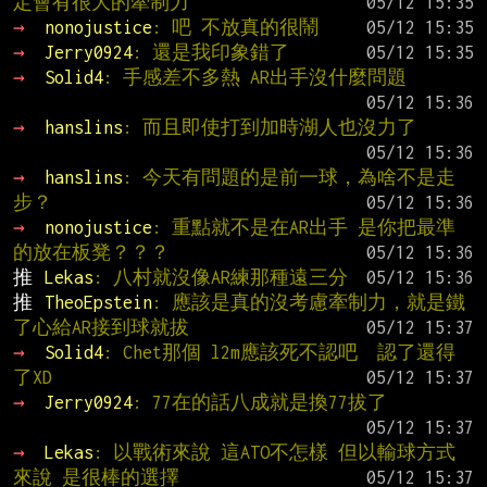
定會有很大的牽制力
→ 
nonojustice
: 吧 不放真的很鬧
→ 
Jerry0924
: 還是我印象錯了
→ 
Solid4
: 手感差不多熱 AR出手沒什麼問題
→ 
hanslins
: 而且即使打到加時湖人也沒力了
→ 
hanslins
: 今天有問題的是前一球，為啥不是走
步？
→ 
nonojustice
: 重點就不是在AR出手 是你把最準
的放在板凳？？？
推 
Lekas
: 八村就沒像AR練那種遠三分
推 
TheoEpstein
: 應該是真的沒考慮牽制力，就是鐵
了心給AR接到球就拔
→ 
Solid4
: Chet那個 l2m應該死不認吧  認了還得
了XD
→ 
Jerry0924
: 77在的話八成就是換77拔了
→ 
Lekas
: 以戰術來說 這ATO不怎樣 但以輸球方式
來說 是很棒的選擇