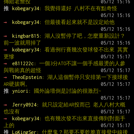
傳給老詹投
推 
kobegary34
: 我覺得還好 八村不在有點奇怪
→ 
kobegary34
: 但最後看起來就不是設定給他
→ 
kingbar815
: 湖人沒暫停了吧，怎麼重新設計？
前一波就用掉了
→ 
kobegary34
: 看過例行賽幾次發球發不出來 其實
更慘
→ 
e811222c
: 一個3分ATO不讓一個手感最燙的人參
與戰術真的超怪
→ 
TheoEpstein
: 湖人這個暫停只安排第一下接球後
AR硬拔啊。
推 
yniori
: 國外論壇倒是討論的很激烈~
→ 
Jerry0924
: 就只設定給AR投而已 老人八村大概
也沒有
→ 
kobegary34
: 也有幾次發不出來直接傳到對面手
上的
推 
LoKingSer
: 什麼鬼？那要不要乾脆直接發中線後