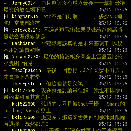
→ 
Jerry0924
: 而且應該沒有球隊最後一一擊把最準
最燙的放在場下吧
推 
kingbar815
: Ato不是仙丹啊......。多少ATO連
跑出空間都沒有
推 
tolove0721
: 不過這球戰術如果是做給77的話感
覺就合理很多就是…
→ 
Lachdanan
: 7r建隊應該真的是未來基調了 以後
不用討論賣AR啦
推 
Xargon0730
: 最後的搶籃板身高全上雷霆還比較
小隻咧 怕屁
→ 
TheoEpstein
: 最後一個暫停，JJ怕又發不出去，
才會換下八村壘。
→ 
TheoEpstein
: 但這個就是欠罵。
推 
kkl522608
: 現在就是討論最佳解，我也不排除JJ
畫的虛線頭其實是往
→ 
kkl522608
: 弧頂的，只是被Chet干擾 ，Smart的
Leading Pass要更上
→ 
kkl522608
: 提更左，那這又會延伸到發球員跟輪
替選擇，既然都是C
→ 
kkl522608
: het干擾，那選身材更大今天失誤更