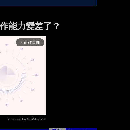
Y的創作能力變差了？
前往頁面
arrow_forward_ios
Powered by 
GliaStudios