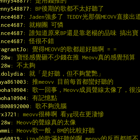
enny548877
: 是用錢推的
enny548877
: BP後期的歌都不太好聽了
ince4687
: Jaden強多了 TEDDY光那個MEOVV直接出
ince4687
: 就糊團 可憐
ince4687
: 誰知道原來BP還是靠老楊的品味 搞出寶
ince4687
: 怪很不錯
ragrantJo
: 覺得MEOVV的歌都超好聽啊 = =
128w
: 寶怪感覺砸不少錢在推 Meovv真的感覺預算
128w
: 不太夠
idolydia
: 就「是好聽，但不夠驚艷」
aya861003
: 推meovv 目前每首都蠻好聽的
ooha10904
: 歌一回事，Meovv成員聲線太像了，很
ooha10904
: 有記憶點
8800892000
: 歌不夠洗腦
rx3721
: meovv很棒啊 看yg現在更淒慘
128w
: Meovv的聲線真的太像
ammi
: Meovv歌一般，BM的比較好聽
on60819
: izna的歌滿好聽的啊 meovv的反而都抓不