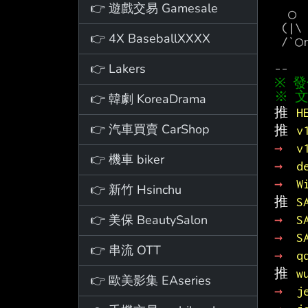
👉 遊戲交易 Gamesale
  ○       "○   ○"       ○"

 (|\       (|\   ))        ))   ○╭○rz    ○rz   ○rz-st○

👉 4X BaseballXXXX
 /`○rz    /`○r27\"   ○r27\"   ￣′       ○=^

👉 Lakers
※ 文
👉 韓劇 KoreaDrama
推 
H
👉 汽車買賣 CarShop
推 
v
→ 
v
👉 機車 biker
→ 
d
→ 
W
👉 新竹 Hsinchu
推 
S
👉 美保 BeautySalon
→ 
S
→ 
S
👉 串流 OTT
→ 
q
推 
w
👉 歐美影集 EAseries
→ 
j