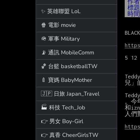
作
標
✨ 英雄聯盟 LoL
時
🍿 電影 movie
BLA
🪖 軍事 Military
http
📡 通訊 MobileComm
5 12
🏀 台籃 basketballTW
Te
🍼 寶媽 BabyMother
兒」
🇯🇵 日旅 Japan_Travel
Ted
。今年
🏭 科技 Tech_Job
和i
人們
👉 男女 Boy-Girl
http
👉 真香 CheerGirlsTW