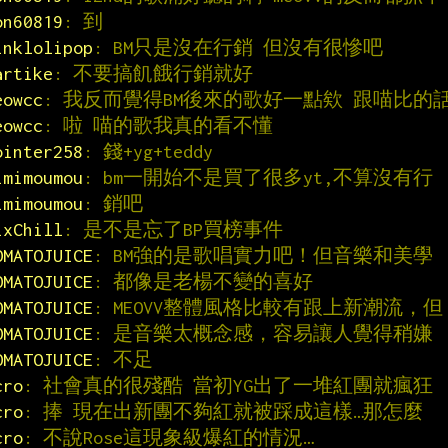
on60819
: 到
inklolipop
: BM只是沒在行銷 但沒有很慘吧
artike
: 不要搞飢餓行銷就好
eowcc
: 我反而覺得BM後來的歌好一點欸 跟喵比的
eowcc
: 啦 喵的歌我真的看不懂
ointer258
: 錢+yg+teddy
imimoumou
: bm一開始不是買了很多yt,不算沒有行
imimoumou
: 銷吧
ixChill
: 是不是忘了BP買榜事件
OMATOJUICE
: BM強的是歌唱實力吧！但音樂和美學
OMATOJUICE
: 都像是老楊不變的喜好
OMATOJUICE
: MEOVV整體風格比較有跟上新潮流，但
OMATOJUICE
: 是音樂太概念感，容易讓人覺得稍嫌
OMATOJUICE
: 不足
cro
: 社會真的很殘酷 當初YG出了一堆紅團就瘋狂
cro
: 捧 現在出新團不夠紅就被踩成這樣…那怎麼
cro
: 不說Rose這現象級爆紅的情況…