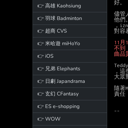
好。

👉 高雄 Kaohsiung
儘管
👉 羽球 Badminton
他們。
，i
👉 超商 CVS
對容
👉 米哈遊 miHoYo
曲品
👉 iOS
Te
👉 兄弟 Elephants
，這
大眾
👉 日劇 Japandrama
隨著M
👉 玄幻 CFantasy
責任
👉 ES e-shopping
--

👉 WOW
       