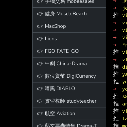
→ 
j
👉 手機交易 mobilesales
→ 
j
👉 健身 MuscleBeach
推 
v
→ 
v
👉 MacShop
→ 
v
→ 
v
👉 Lions
→ 
F
👉 FGO FATE_GO
推 
v
→ 
v
👉 中劇 China-Drama
推 
d
推 
y
👉 數位貨幣 DigiCurrency
推 
y
👉 暗黑 DIABLO
→ 
y
推 
s
👉 實習教師 studyteacher
推 
a
推 
v
👉 航空 Aviation
推 
T
👉 藝文票券轉售 Drama-Ticket
推 
m