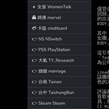
👧 女孩 WomenTalk
儘管
回歸
👻 媽佛 marvel
的出
BO
💳 卡版 creditcard
其中
女團
👉 NS NSwitch
BOD
👉 PS5 PlayStation
這引
「T
👉 大氣 TY_Research
為公
👉 婚姻 marriage
iz
該團體
👉 台南 Tainan
色的
評論
👉 台中 TaichungBun
首歌
員，並
👉 Steam Steam
(I 