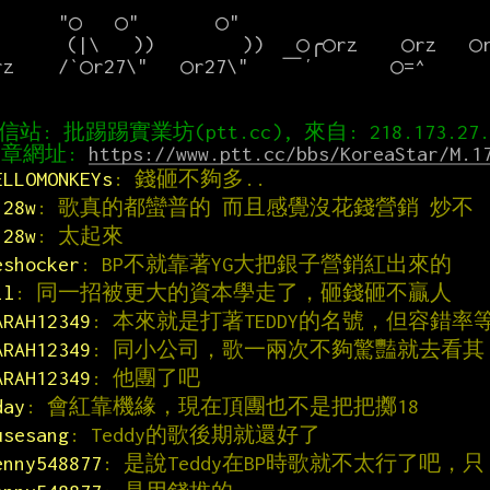
章網址: 
https://www.ptt.cc/bbs/KoreaStar/M.1
ELLOMONKEYs
: 錢砸不夠多..
128w
: 歌真的都蠻普的 而且感覺沒花錢營銷 炒不
128w
: 太起來
eshocker
: BP不就靠著YG大把銀子營銷紅出來的
il
: 同一招被更大的資本學走了，砸錢砸不贏人
ARAH12349
: 本來就是打著TEDDY的名號，但容錯率
ARAH12349
: 同小公司，歌一兩次不夠驚豔就去看其
ARAH12349
: 他團了吧
day
: 會紅靠機緣，現在頂團也不是把把擲18
usesang
: Teddy的歌後期就還好了
enny548877
: 是說Teddy在BP時歌就不太行了吧，只