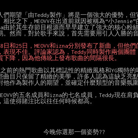
人們期望「由Teddy製作」將是一個強大的優勢，但
相比之下，MEOVV在出道前就因被稱為“小Jennie”
zna由於其生存節目根源而早早建立了強大的核心粉
易。然而，對於歌手來說，首先需要用引人入勝的音
質下降，因為他傳統上發布歌曲的間隔很長。
ddy之前的熱門歌曲以其標誌性的精緻風格和YG獨特
些曲目只保留了精緻的美學，許多人認為這缺乏亮點。可
對他作為製作人的期望，並確定什麼類型的音樂氛圍
EOVV的五名成員和izna的七名成員，Teddy現在
，這使得賭注比以往任何時候都高。

            今晚你選那一個姿勢??
