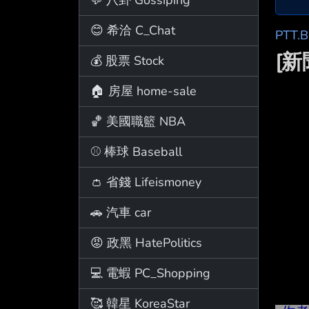
😊 希洽 C_Chat
PTT.
[新
💰 股票 Stock
🏠 房屋 home-sale
🏀 美國職籃 NBA
⚾ 棒球 Baseball
👛 省錢 Lifeismoney
🚗 汽車 car
😡 政黑 HatePolitics
💻 電蝦 PC_Shopping
🥰 韓星 KoreaStar