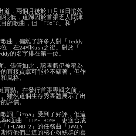
出道，兩個月後於11月18日悄然

卻很低，這歸因於首張乏人問津

歌曲，但「TOXIC」和「

歌曲，偏離了許多人對「Teddy

，在24和Kush之後。對於「

eddy的名字排在第一位。

後面。儘管如此，該團體仍被稱為

dy的直接貢獻可能並不顯著，但作

和風格。

關鍵賣點。在發行首張專輯之前，

個舞台。雖然這個生存秀團體展示了出

的評價。

詞「izna」受到了好評，但這

曲「TIME BOMB」更適合成

LAND 2」的任務曲「IWALY

能迎合了期待他們出道的核心粉絲群的喜
