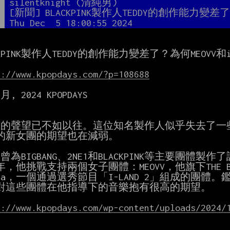
者
silentknight (清純男)
題
[新聞] BLACKPINK製作人TEDDY的創作能力變差
間
Thu Dec  5 18:00:55 2024
CKPINK製作人TEDDY的創作能力變差了？為何MEOVV和
s://www.kpopdays.com/?p=108688
 月, 2024 KPOPDAYS

ddy的聲望已不如以往。這位知名製作人似乎失去了一些
的新女團的期望也在減弱。

dy曾為BIGBANG、2NE1和BLACKPINK等主要團
，他挑戰支持兩個女子團體：MEOVV，他旗下THE BL
zna，一個通過選秀節目「I-LAND 2」組成的團體
對這些團體在他指導下的音樂抱有很高的期望。

s://www.kpopdays.com/wp-content/uploads/2024/