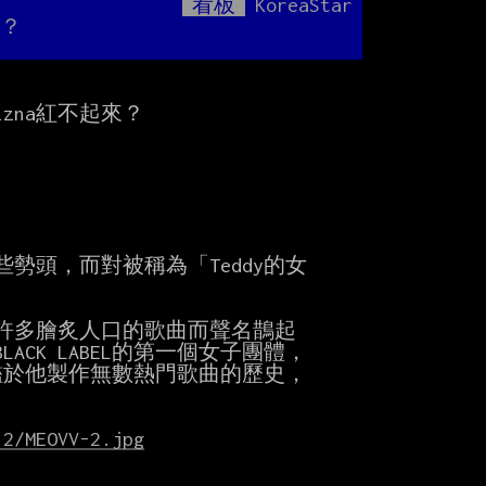
看板
KoreaStar
Mute
了？
izna紅不起來？

勢頭，而對被稱為「Teddy的女

體製作了許多膾炙人口的歌曲而聲名鵲起

ACK LABEL的第一個女子團體，

。鑑於他製作無數熱門歌曲的歷史，

12/MEOVV-2.jpg