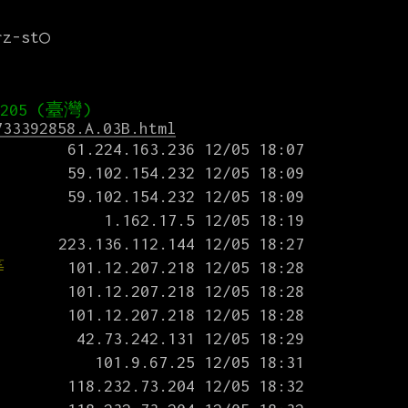
733392858.A.03B.html
等