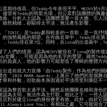
公眾期待很高，但Teddy今年表現平平。MEOVV於9月
。儘管有Teddy的明星光環，但公眾對該團體的興趣
道曲。分析人士認為，該團體需要一首大膽、引人注目的
DY」雖然精緻，卻顯得太平淡，無法產生影響。

，「TOXIC」是Teddy參與較多的一首歌，是一首抒情
」的強勢風格的期望。在作曲名單中，Teddy排在第3位
Y」，Teddy排在第7位。同時，在izna的出道曲中，T
發了人們的猜測，認為MEOVV被排在了izna的製作
eddy女團」，可能是因為他的名字的聲望。雖然Ted
司的負責人，他的影響力可能塑造了專輯的整體方向
na在出道前就大力宣傳「由Teddy製作」作為他們的
在「2024 MAMA Awards」上展示了他們的首
才華和外貌，但歌曲本身因過於平淡而受到褒貶不一
家認為整首歌太過平淡。雖然反映團隊名稱和身份的歌
被認為太弱，無法作為主打歌。相比之下，一些人認為B面
且對於建立Izna的身份會更有效。此外，由於它與「I-
Will Always Love You)」有相似之處，它可