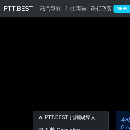
PTT.BEST
熱門專區
紳士專區
敲打政客
NEW
🔥 PTT.BEST 批踢踢爆文
本
Gre
💬 八卦 Gossiping