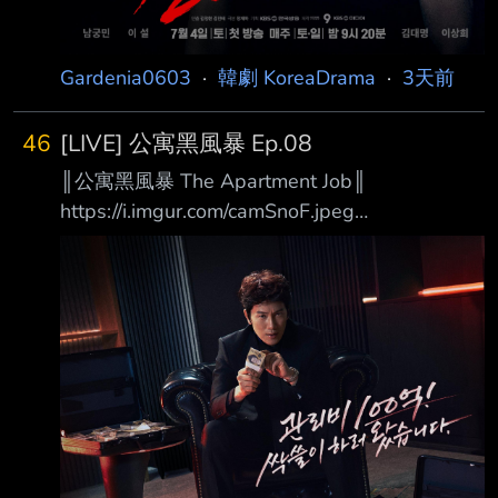
Gardenia0603
·
韓劇 KoreaDrama
·
3天前
46
[LIVE] 公寓黑風暴 Ep.08
║公寓黑風暴 The Apartment Job║
https://i.imgur.com/camSnoF.jpeg
https://i.imgur.com/vDSk8wm.jpeg 100億的管
理費我要全部拿走！ 你每個月所繳納的管理
費，真的有用在對的地方嗎？ 在韓國有一半以
上的人民住在公寓大廈，而我們每個月收到的管
理費帳單上唯一看得懂的， 大概只有「合計金
額」那一欄。 清潔費？委託管理費？還有連名
稱都讓人一頭霧水的「長期修繕準備金」？
「反正才幾萬元而已，有什麼關係。」 在我們
習以為常、從不過問的冷漠