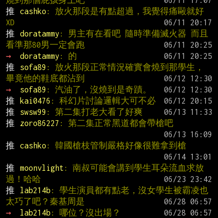
推 
cashko
: 放火那段是有點超過，我覺得痛毆就好
XD
推 
doratammy
: 男主有在看吧 隨時準備滅火器 而且
看準那80男一定會跑
→ 
doratammy
: 的
推 
sofa89
: 放火那段正常情況確實會燒到那學生，
畢竟他的鞋底都沾到
→ 
sofa89
: 汽油了，沒燒到是奇蹟。
推 
kai0476
: 科幻片討論邏輯大可不必
推 
swsw99
: 第二集打老大看了好爽
推 
zoro86227
: 第二集正常黑道都會帶槍吧
推 
cashko
: 韓國槍枝管制嚴格好像很難拿到槍
推 
moonvlight
: 南叔可能會講到學生耳朵流血求放
過！哈哈
推 
lab214b
: 學生演員都有點老，沒女學生被霸凌也
太巧了吧？秦基周是
→ 
lab214b
: 哪位？沒出場？