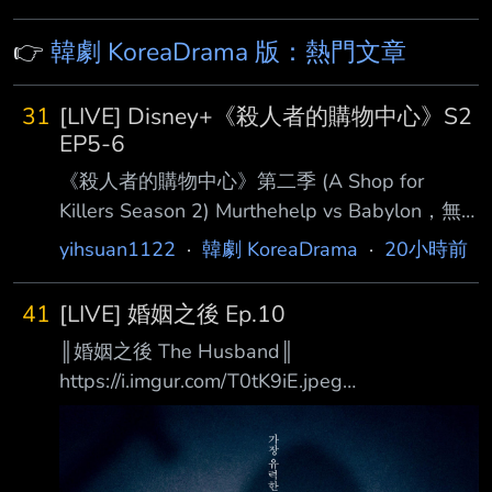
👉
韓劇 KoreaDrama 版：熱門文章
31
[LIVE] Disney+《殺人者的購物中心》S2
EP5-6
《殺人者的購物中心》第二季 (A Shop for
Killers Season 2) Murthehelp vs Babylon，無
法避免的戰爭一觸即發
yihsuan1122
·
韓劇 KoreaDrama
·
20小時前
https://imgur.com/7InwBoj 完成「協助殺人」交
接手續成為新任老闆的智安，與成功生還歸來的
41
[LIVE] 婚姻之後 Ep.10
叔叔進灣。 面對來自巴比倫國際勢力的更大威
║婚姻之後 The Husband║
脅，兩人正式攜手展開反擊。 7 月 22 日起，每
https://i.imgur.com/T0tK9iE.jpeg
週三 15:00 於 Disney+ 更新兩集，全劇共八
https://i.imgur.com/yZrki9o.jpeg 最大的嫌疑人…
集。
竟然是身為丈夫的我 你的妻子之所以會身處那
─────────────────────────────
樣的險境… 都是因為你 你是否曾經期望過，假如
────────── 導 演