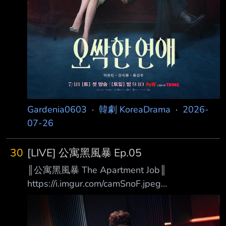
Gardenia0603
·
韓劇 KoreaDrama
·
2026-
07-26
30
[LIVE] 公寓黑風暴 Ep.05
║公寓黑風暴 The Apartment Job║
https://i.imgur.com/camSnoF.jpeg
https://i.imgur.com/vDSk8wm.jpeg 100億的管
理費我要全部拿走！ 你每個月所繳納的管理
費，真的有用在對的地方嗎？ 在韓國有一半以