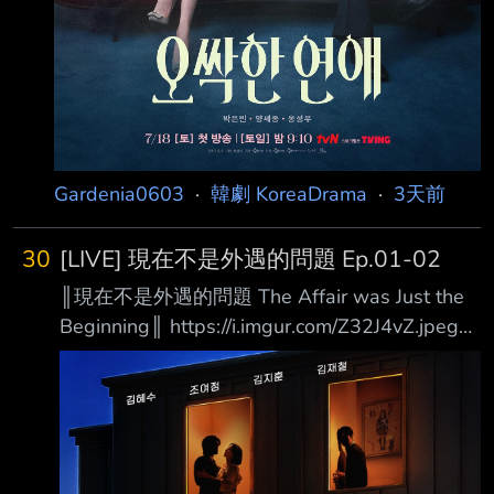
Gardenia0603
·
韓劇 KoreaDrama
·
3天前
30
[LIVE] 現在不是外遇的問題 Ep.01-02
║現在不是外遇的問題 The Affair was Just the
Beginning║ https://i.imgur.com/Z32J4vZ.jpeg
https://i.imgur.com/41tpMHT.jpeg 一對以幸福
家庭形象走紅的人氣網紅夫妻，與一對正進行離
婚訴訟的鄰居醫師夫妻， 因一個比外遇更有過
之而無不及的驚人秘密交織在一起，進而捲入一
連串失控的連鎖事件。