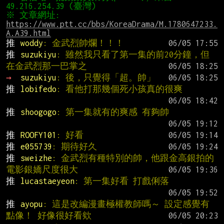
※ 文章網址: 
https://www.ptt.cc/bbs/KoreaDrama/M.1780647233.
A.A39.html
推 
woddy
: 金武烈帥爛！！！
推 
suzukiyu
: 雖然我只看了第一集的前20分鐘，但
在金武烈那一巴掌之
→ 
suzukiyu
: 後，只覺得「超。帥」
推 
lobifedo
: 看他打那幾個死小孩真的很爽
推 
shoogogo
: 第一集就有的爽感 有夠帥
推 
ROOFY101
: 好看
推 
e055739
: 期待好久
推 
sweizhe
: 金武烈有種特別的帥，他跟金高銀拍的
電影銀嬌尺度很大
推 
lucastaeyeon
: 第一集好看 打戲俐落
推 
ayopu
: 這是改編漫畫極權教師嗎～ 設定感覺有
點像！ 好像很好看欸