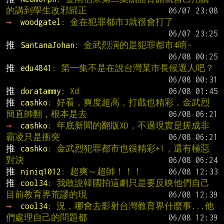
的講到學生改邪歸正
→ 
woodgatel
: 金在犯罪都市3就很會打了
推 
SantanaJohan
: 金武烈演的是犯罪都市4唷~
推 
edu4841
: 第一集不是在說台灣某市長候選人吧？
推 
doratammy
: Xd
推 
cashko
: 好看，爽度超高，打戲也精彩，金武烈
簡直帥翻，根本是去
→ 
cashko
: 年底新聞的翻版XD，不過現實是搓成非
霸凌只是衝突
推 
cashko
: 金武烈犯罪都市也很精彩+1，還有極惡
對決
推 
niniq1012
: 超爽～超帥！！！
推 
cool34
: 我敢說韓國拍這劇只是要反映他們自己
目前教育界荒謬的現
→ 
cool34
: 況，哪會去影射台灣教育界什麼事...他
們處理自己的問題都