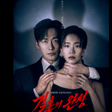
自己的另一半消失就好了？ 有這麼一對夫妻，
彼此曾是對方最深愛的人，卻在某個瞬間忽然變
成最難以忍受的陌生人。 在令人窒息的沉默與
寂靜中，腦海裡不禁浮現一個可怕的念頭──如
果她消失的話…… 沒想到，那個一閃而過的想法
竟化成了現實。 起因居然