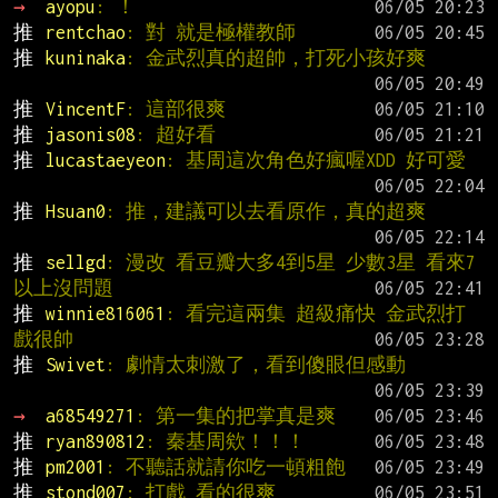
→ 
ayopu
: ！
推 
rentchao
: 對 就是極權教師
推 
kuninaka
: 金武烈真的超帥，打死小孩好爽
推 
VincentF
: 這部很爽
推 
jasonis08
: 超好看
推 
lucastaeyeon
: 基周這次角色好瘋喔XDD 好可愛
推 
Hsuan0
: 推，建議可以去看原作，真的超爽
推 
sellgd
: 漫改 看豆瓣大多4到5星 少數3星 看來7
以上沒問題
推 
winnie816061
: 看完這兩集 超級痛快 金武烈打
戲很帥
推 
Swivet
: 劇情太刺激了，看到傻眼但感動
→ 
a68549271
: 第一集的把掌真是爽
推 
ryan890812
: 秦基周欸！！！
推 
pm2001
: 不聽話就請你吃一頓粗飽
推 
stond007
: 打戲 看的很爽