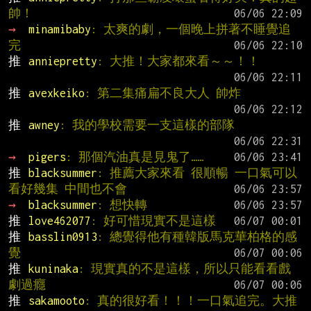
帥！
→ 
minamibaby
: 太爽的劇，一個晚上拼著不睡覺追
完
推 
anniepretty
: 大推！大家都來看～～！！
推 
avexkeiko
: 第二集痛扁不良大人 帥炸
推 
awney
: 我的學校需要一支這樣的部隊
→ 
pigers
: 那個汽油真是見鬼了……
推 
blacksummer
: 推薦大家來看 很順暢 一口氣可以
看好幾集 中間也不會
→ 
blacksummer
: 想快轉
推 
love462077
: 好可惜現實不是這樣
推 
basslin0913
: 總覺得他有種韓版馬克華柏格的感
覺
推 
kuninaka
: 現實真的不是這樣，所以只能看看戲
劇過癮
推 
sakamooto
: 真的很好看！！！一口氣追完。大推