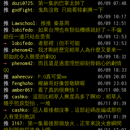
推 
dozi0725
: 第一集的巴掌太帥了
推 
godfight
: 鬼島沒救 只能看韓劇爽一下
推 
Lawschool
: 推推 秦基周
推 
lobifedo
: 如果台灣也有類似機構就好了～不偏
頗任一邊只站在受害
→ 
lobifedo
: 者那裡（但不可能
推 
phenom42
: 我才剛經歷完稻草人為什麼又要來一
部如此令人難受的劇QQ
→ 
phenom42
: 而且還是過度理想卻刻骨銘心的劇情
QQ
推 
aaheecuv
: P.O真可愛ww
推 
fenghoho
: 權赫哥好像曾敬驊喔
推 
amber067
: 看了真的很爽快！
推 
cashko
: 這部比稻草人爽度高多了啊XD，稻草人
幾乎照原型拍，一堆
→ 
cashko
: 惡人最後都沒事，這部起碼改編成那些
人有受到教訓
推 
l167
: 第一集最後那個放火，正常來說火會瞬間
燒到那個屁孩身上吧