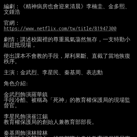
編劇：《精神病房也會迎來清晨》李楠圭、金多熙、
文鍾浩

官網： 
https://www.netflix.com/tw/title/81947300
劇情：講述校園裡的尊重風氣蕩然無存，一支特勤小
組趕抵現場，

使出課本不會教的手段，犀利果斷、直截了當地恢復
秩序。

主演：金武烈、李星民、秦基周、表志勳

角色介紹:

金武烈飾演羅華鎮

手段冷酷、被稱為「死神」的教育權保護局的現場監
督官。

李星民飾演崔江錫

教育權保護局的創始人兼教育部部長。

秦基周飾演林韓林
