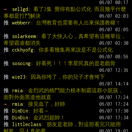
→ 
sellgd
: 看了2集 覺得有點公式化 而且幾乎什麼
事都是打鬥解決
推 
webberr
: 台灣教育也需要有人出來保護教權！
推 
solarkeem
: 看了大快人心，真希望有這種單位，
希望霸凌都消失
推 
cckhyofg
: 你多看幾集再來說是不是公式化
推 
sosoing
: 好看死！！！李星民真的是老戲骨
推 
wie23
: 因為你垮了，你的兒子才會垮下
推 
rmia
: 金烈武的格鬥能力根本制霸這群小屁孩，
面對外面黑道他就直
→ 
rmia
: 接見血了，好帥
推 
DinDin
: 好看～
推 
DinDin
: 金武烈超帥！
推 
littleclass
: 朋友是老師，對這部看完只能用    
解氣，惡人真的要