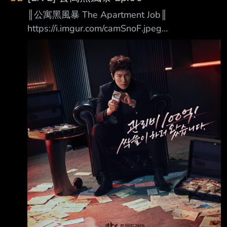
脅，兩人正式攜手展開反擊。 7 月 22 日起，每
║公寓黑風暴 The Apartment Job║
週三 15:00 於 Disney+ 更新兩集，全劇共八
https://i.imgur.com/camSnoF.jpeg
集。
https://i.imgur.com/vDSk8wm.jpeg 100億的管
─────────────────────────────
理費我要全部拿走！ 你每個月所繳納的管理
────────── 導 演
費，真的有用在對的地方嗎？ 在韓國有一半以
上的人民住在公寓大廈，而我們每個月收到的管
理費帳單上唯一看得懂的， 大概只有「合計金
額」那一欄。 清潔費？委託管理費？還有連名
稱都讓人一頭霧水的「長期修繕準備金」？
「反正才幾萬元而已，有什麼關係。」 在我們
習以為常、從不過問的冷漠