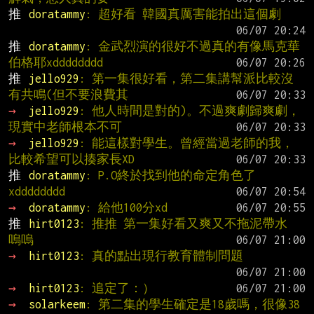
推 
doratammy
: 超好看 韓國真厲害能拍出這個劇
推 
doratammy
: 金武烈演的很好不過真的有像馬克華
伯格耶xdddddddd
推 
jello929
: 第一集很好看，第二集講幫派比較沒
有共鳴(但不要浪費其
→ 
jello929
: 他人時間是對的)。不過爽劇歸爽劇，
現實中老師根本不可
→ 
jello929
: 能這樣對學生。曾經當過老師的我，
比較希望可以揍家長XD
推 
doratammy
: P.O終於找到他的命定角色了
xdddddddd
→ 
doratammy
: 給他100分xd
推 
hirt0123
: 推推 第一集好看又爽又不拖泥帶水 
嗚嗚
→ 
hirt0123
: 真的點出現行教育體制問題
→ 
hirt0123
: 追定了：）
→ 
solarkeem
: 第二集的學生確定是18歲嗎，很像38