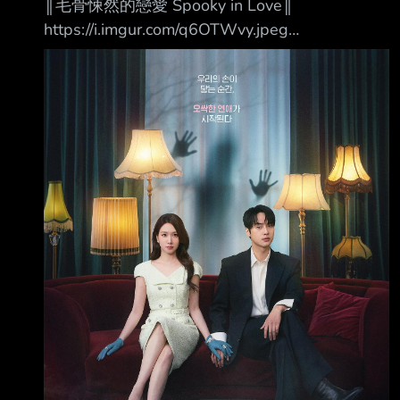
║毛骨悚然的戀愛 Spooky in Love║
https://i.imgur.com/q6OTWvy.jpeg
https://i.imgur.com/59BIcwe.jpeg 當我們的手觸
碰到彼此的那一刻起，一場毛骨悚然的戀愛揭開
序幕 ❶.甜蜜愛情羅曼史與驚悚靈異題材的結合！
故事講述一名擁有看見鬼魂能力的絕美財閥繼承
人千汝利， 和一名極度懼怕鬼魂的熱血檢察官馬
剛旭，這對看似處於光譜兩端、絕對合不來的男
女， 在一次因緣際會下偶然相遇，甚至開始共享
那令人畏懼的超自然現象！ 在這樣的過程中，兩
人逐漸墜入