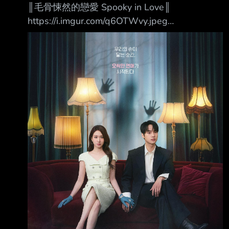
║毛骨悚然的戀愛 Spooky in Love║
https://i.imgur.com/q6OTWvy.jpeg
https://i.imgur.com/59BIcwe.jpeg 當我們的手觸
碰到彼此的那一刻起，一場毛骨悚然的戀愛揭開
序幕 ❶.甜蜜愛情羅曼史與驚悚靈異題材的結
合！ 故事講述一名擁有看見鬼魂能力的絕美財
閥繼承人千汝利， 和一名極度懼怕鬼魂的熱血
檢察官馬剛旭，這對看似處於光譜兩端、絕對合
不來的男女， 在一次因緣際會下偶然相遇，甚
至開始共享那令人畏懼的超自然現象！ 在這樣
的過程中，兩人逐漸墜入