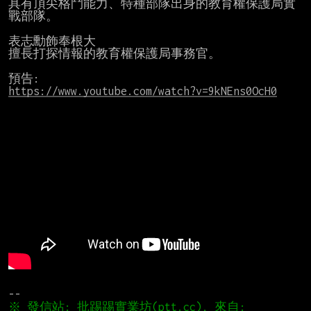
具有頂尖格鬥能力、特種部隊出身的教育權保護局實
戰部隊。

表志勳飾奉根大

擅長打探情報的教育權保護局事務官。

https://www.youtube.com/watch?v=9kNEns0OcH0
※ 發信站: 批踢踢實業坊(ptt.cc), 來自: 