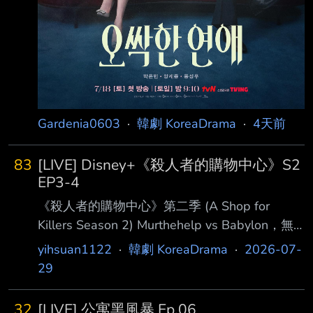
Gardenia0603
·
韓劇 KoreaDrama
·
4天前
83
[LIVE] Disney+《殺人者的購物中心》S2
EP3-4
《殺人者的購物中心》第二季 (A Shop for
Killers Season 2) Murthehelp vs Babylon，無
法避免的戰爭一觸即發
yihsuan1122
·
韓劇 KoreaDrama
·
2026-07-
https://imgur.com/7InwBoj 完成「協助殺人」交
29
接手續成為新任老闆的智安，與成功生還歸來的
叔叔進灣。 面對來自巴比倫國際勢力的更大威
32
[LIVE] 公寓黑風暴 Ep.06