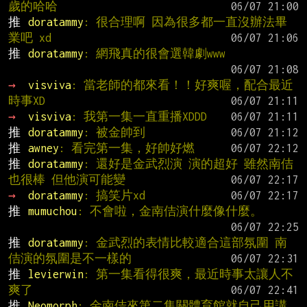
歲的哈哈
推 
doratammy
: 很合理啊 因為很多都一直沒辦法畢
業吧 xd
推 
doratammy
: 網飛真的很會選韓劇www
→ 
visviva
: 當老師的都來看！！好爽喔，配合最近
時事XD
→ 
visviva
: 我第一集一直重播XDDD
推 
doratammy
: 被金帥到
推 
awney
: 看完第一集，好帥好燃
推 
doratammy
: 還好是金武烈演 演的超好 雖然南佶
也很棒 但他演可能變
→ 
doratammy
: 搞笑片xd
推 
mumuchou
: 不會啦，金南佶演什麼像什麼。
推 
doratammy
: 金武烈的表情比較適合這部氛圍 南
佶演的氛圍是不一樣的
推 
levierwin
: 第一集看得很爽，最近時事太讓人不
爽了
推 
Neomorph
: 金南佶來第二集關體育館就自己用講