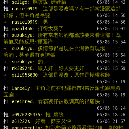
推 
sellgd
: 應該說 娃娃臉
推 
rasiel0919
: 這部是漫改嗎？有一部韓漫跟這部
很像，但主角是長髮
→ 
rasiel0919
: 男
推 
ppaul456
: 打得太爽了
推 
suzukiyu
: 所有當老師的都應該要來看這部！既
解氣又能反思~裡面許
→ 
suzukiyu
: 多情節都是現在台灣教育現場一一上
演的，甚至還有更誇張
→ 
suzukiyu
: 的
推 
nk309240
: 壞人奸，好人要更奸
→ 
pili955030
: 這部是漫改，原作是極權教師
推 
Lancely
: 主角之前在犯罪都市4當反派也跟馬叔
互扁
推 
ereirred
: 看霸凌仔被教訓真的很痛快!!
推 
a0976235376
: 推 扇臉
推 
s61222s
: 好看，節奏又快
推 
anniepretty
: 打那些霸凌壞蛋看得好爽！真的超