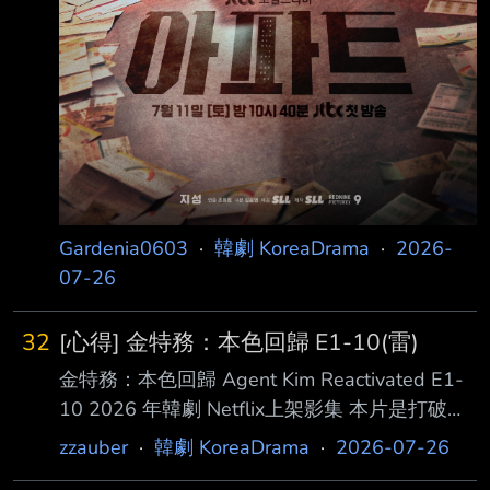
Gardenia0603
·
韓劇 KoreaDrama
·
2026-
07-26
32
[心得] 金特務：本色回歸 E1-10(雷)
金特務：本色回歸 Agent Kim Reactivated E1-
10 2026 年韓劇 Netflix上架影集 本片是打破串
流時代低迷收視的「電視台奇蹟」的戲劇作品。
zzauber
·
韓劇 KoreaDrama
·
2026-07-26
在如今「不用按時收看」的 串流平台盛行之