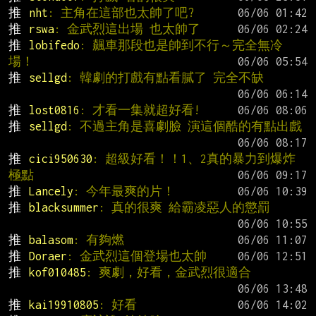
推 
nht
: 主角在這部也太帥了吧?
推 
rswa
: 金武烈這出場 也太帥了
推 
lobifedo
: 飆車那段也是帥到不行～完全無冷
場！
推 
sellgd
: 韓劇的打戲有點看膩了 完全不缺
推 
lost0816
: 才看一集就超好看!
推 
sellgd
: 不過主角是喜劇臉 演這個酷的有點出戲
推 
cici950630
: 超級好看！！1、2真的暴力到爆炸
極點
推 
Lancely
: 今年最爽的片！
推 
blacksummer
: 真的很爽 給霸凌惡人的懲罰
推 
balasom
: 有夠燃
推 
Doraer
: 金武烈這個登場也太帥
推 
kof010485
: 爽劇，好看，金武烈很適合
推 
kai19910805
: 好看