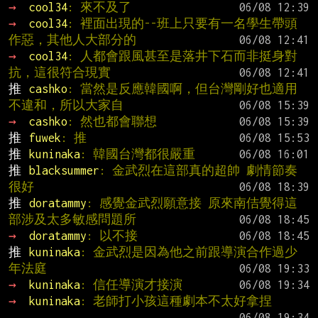
→ 
cool34
: 來不及了
→ 
cool34
: 裡面出現的--班上只要有一名學生帶頭
作惡，其他人大部分的
→ 
cool34
: 人都會跟風甚至是落井下石而非挺身對
抗，這很符合現實
推 
cashko
: 當然是反應韓國啊，但台灣剛好也適用
不違和，所以大家自
→ 
cashko
: 然也都會聯想
推 
fuwek
: 推
推 
kuninaka
: 韓國台灣都很嚴重
推 
blacksummer
: 金武烈在這部真的超帥 劇情節奏
很好
推 
doratammy
: 感覺金武烈願意接 原來南佶覺得這
部涉及太多敏感問題所
→ 
doratammy
: 以不接
推 
kuninaka
: 金武烈是因為他之前跟導演合作過少
年法庭
→ 
kuninaka
: 信任導演才接演
→ 
kuninaka
: 老師打小孩這種劇本不太好拿捏