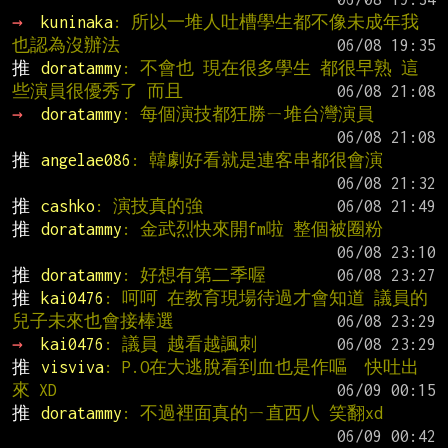
→ 
kuninaka
: 所以一堆人吐槽學生都不像未成年我
也認為沒辦法
推 
doratammy
: 不會也 現在很多學生 都很早熟 這
些演員很優秀了 而且
→ 
doratammy
: 每個演技都狂勝ㄧ堆台灣演員
推 
angelae086
: 韓劇好看就是連客串都很會演
推 
cashko
: 演技真的強
推 
doratammy
: 金武烈快來開fm啦 整個被圈粉
推 
doratammy
: 好想有第二季喔
推 
kai0476
: 呵呵 在教育現場待過才會知道 議員的
兒子未來也會接棒選
→ 
kai0476
: 議員 越看越諷刺
推 
visviva
: P.O在大逃脫看到血也是作嘔  快吐出
來 XD
推 
doratammy
: 不過裡面真的ㄧ直西八 笑翻xd