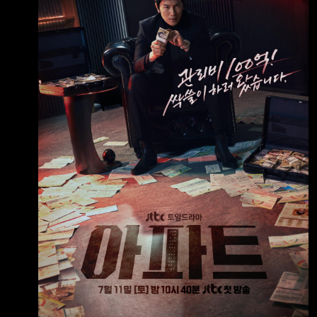
上的人民住在公寓大廈，而我們每個月收到的管
理費帳單上唯一看得懂的， 大概只有「合計金
額」那一欄。 清潔費？委託管理費？還有連名
稱都讓人一頭霧水的「長期修繕準備金」？
「反正才幾萬元而已，有什麼關係。」 在我們
習以為常、從不過問的冷漠