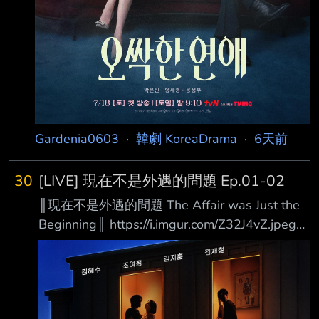
Gardenia0603
·
韓劇 KoreaDrama
·
6天前
30
[LIVE] 現在不是外遇的問題 Ep.01-02
║現在不是外遇的問題 The Affair was Just the
Beginning║ https://i.imgur.com/Z32J4vZ.jpeg
https://i.imgur.com/41tpMHT.jpeg 一對以幸福
家庭形象走紅的人氣網紅夫妻，與一對正進行離
婚訴訟的鄰居醫師夫妻， 因一個比外遇更有過
之而無不及的驚人秘密交織在一起，進而捲入一