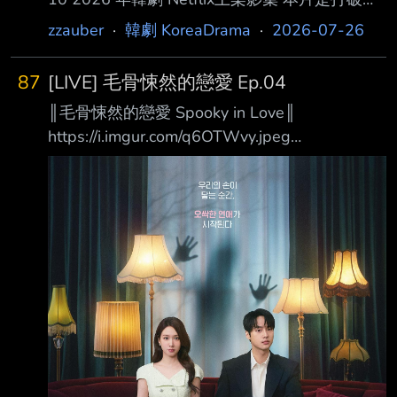
流時代低迷收視的「電視台奇蹟」的戲劇作品。
zzauber
·
韓劇 KoreaDrama
·
2026-07-26
在如今「不用按時收看」的 串流平台盛行之
下，韓國無線與有線電視台的韓劇大部份長年收
87
[LIVE] 毛骨悚然的戀愛 Ep.04
視率僅維持在個位數，能 順利破 10 的作品屈指
║毛骨悚然的戀愛 Spooky in Love║
可數，且多半是靠口碑堆疊、直到接近完結篇才
https://i.imgur.com/q6OTWvy.jpeg
開始突破 10% 或 15%。然而，《金特務：本色
https://i.imgur.com/59BIcwe.jpeg 當我們的手觸
回歸》卻成了近年韓劇市場的奇蹟——它是極少
碰到彼此的那一刻起，一場毛骨悚然的戀愛揭開
數在前兩集 開播就以驚人速度衝破雙位數、隨
序幕 ❶.甜蜜愛情羅曼史與驚悚靈異題材的結
後一路飆升至 20%以上的現象級神
合！ 故事講述一名擁有看見鬼魂能力的絕美財
閥繼承人千汝利， 和一名極度懼怕鬼魂的熱血
檢察官馬剛旭，這對看似處於光譜兩端、絕對合
不來的男女， 在一次因緣際會下偶然相遇，甚
至開始共享那令人畏懼的超自然現象！ 在這樣
的過程中，兩人逐漸墜入