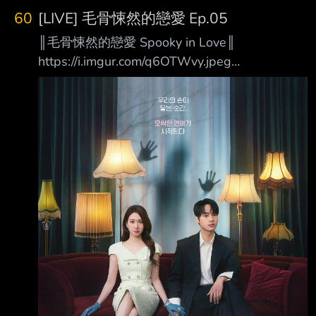
60
[LIVE] 毛骨悚然的戀愛 Ep.05
║毛骨悚然的戀愛 Spooky in Love║
https://i.imgur.com/q6OTWvy.jpeg
https://i.imgur.com/59BIcwe.jpeg 當我們的手觸
碰到彼此的那一刻起，一場毛骨悚然的戀愛揭開
序幕 ❶.甜蜜愛情羅曼史與驚悚靈異題材的結
合！ 故事講述一名擁有看見鬼魂能力的絕美財
閥繼承人千汝利， 和一名極度懼怕鬼魂的熱血
檢察官馬剛旭，這對看似處於光譜兩端、絕對合
不來的男女， 在一次因緣際會下偶然相遇，甚
至開始共享那令人畏懼的超自然現象！ 在這樣
的過程中，兩人逐漸墜入