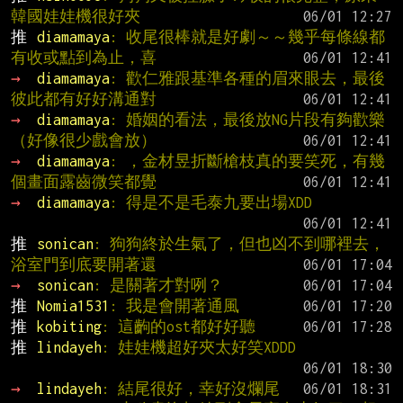
韓國娃娃機很好夾
推 
diamamaya
: 收尾很棒就是好劇～～幾乎每條線都
有收或點到為止，喜
→ 
diamamaya
: 歡仁雅跟基準各種的眉來眼去，最後
彼此都有好好溝通對
→ 
diamamaya
: 婚姻的看法，最後放NG片段有夠歡樂
（好像很少戲會放）
→ 
diamamaya
: ，金材昱折斷槍枝真的要笑死，有幾
個畫面露齒微笑都覺
→ 
diamamaya
: 得是不是毛泰九要出場XDD
推 
sonican
: 狗狗終於生氣了，但也凶不到哪裡去，
浴室門到底要開著還
→ 
sonican
: 是關著才對咧？
推 
Nomia1531
: 我是會開著通風
推 
kobiting
: 這齣的ost都好好聽
推 
lindayeh
: 娃娃機超好夾太好笑XDDD
→ 
lindayeh
: 結尾很好，幸好沒爛尾