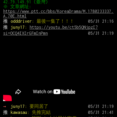
※ 文章網址: 
https://www.ptt.cc/bbs/KoreaDrama/M.1780233337.
A.70E.html
推 
odddriver
: 最後一集了！！！
推 
juny17
: 
https://youtu.be/ct5b5QNjpzI?
si=OCQ4IXIrGFmInPmn
→ 
juny17
: 要同居了
推 
kawasau
: 先推完結