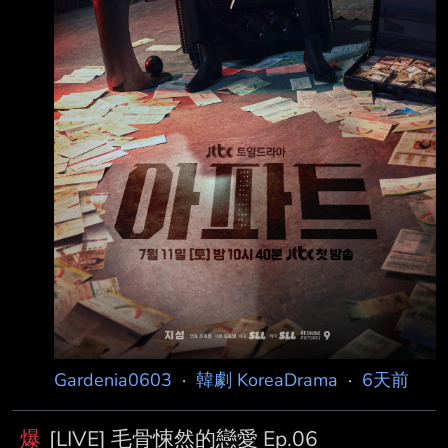
習以為常、從不過問的冷漠
Gardenia0603
·
韓劇 KoreaDrama
·
6天前
爆
[LIVE] 毛骨悚然的戀愛 Ep.06