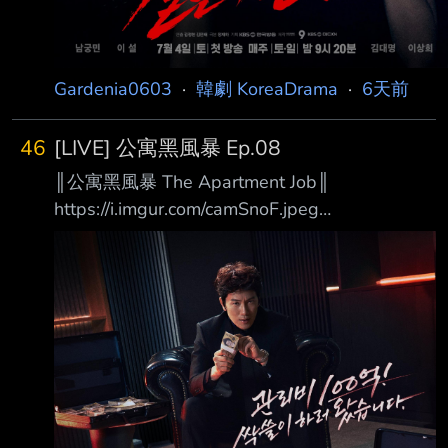
Gardenia0603
·
韓劇 KoreaDrama
·
6天前
46
[LIVE] 公寓黑風暴 Ep.08
║公寓黑風暴 The Apartment Job║
https://i.imgur.com/camSnoF.jpeg
https://i.imgur.com/vDSk8wm.jpeg 100億的管
理費我要全部拿走！ 你每個月所繳納的管理
費，真的有用在對的地方嗎？ 在韓國有一半以
上的人民住在公寓大廈，而我們每個月收到的管
理費帳單上唯一看得懂的， 大概只有「合計金
額」那一欄。 清潔費？委託管理費？還有連名
稱都讓人一頭霧水的「長期修繕準備金」？
「反正才幾萬元而已，有什麼關係。」 在我們