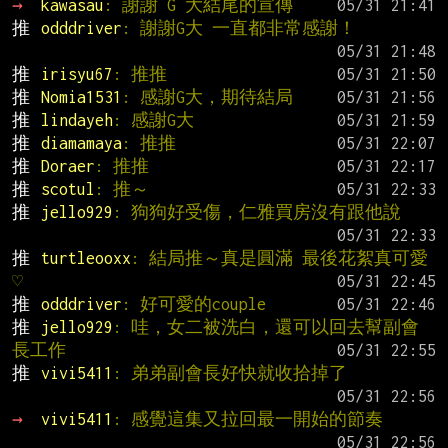
→ 
kawasau
: 謝謝 G 大結尾的宣傳
推 
odddriver
: 謝謝G大 一直都非常感謝！
推 
irisyu67
: 推推
推 
Nomia1531
: 感謝G大，期待結局
推 
lindayeh
: 感謝G大
推 
diamamaya
: 推推
推 
Doraer
: 推推
推 
scotul
: 推～
推 
jello929
: 狗狗好受傷，仁雅買房沒有跟他說
推 
turtleooxx
: 結局推～真是圓滿 最後花絮真可愛
♡
推 
odddriver
: 好可愛的couple
推 
jello929
: 哇，女二被洗白，還可以回去幫副會
長工作
推 
vivi5411
: 弟弟副會長好快就收拾掉了
→ 
vivi5411
: 感覺這集又拉回最一開始的節奏