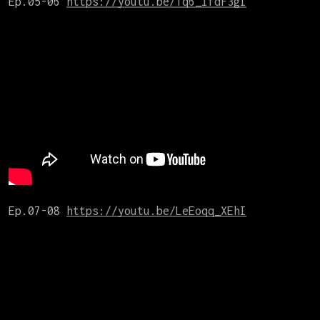
Ep.05-06 
https://youtu.be/Tq6_lfdF3gI
Ep.07-08 
https://youtu.be/LeEoqq_XEhI