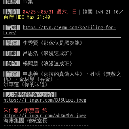
║集數║
 12集

║期間║
04/25～05/31 週六、日
｜韓國 tvN 21:10／
台灣 HBO Max 21:40
║官網║
https://tvn.cjenm.com/ko/Filing-for-
Love/
║導演║
 李秀賢《那傢伙是黑炎龍》

║編劇║
 呂恩浩《浪漫速成班》

║創作║
 楊熙勝《浪漫速成班》

║主演║
 申惠善《莎拉的真偽人生》・孔明《無赦之
仇》・金材昱《吞金》・

洪華蓮《你的味道》

║人物關係暨角色簡介║
https://i.imgur.com/BJ5Uipz.jpeg
朱仁雅／申惠善 飾
https://i.imgur.com/abXmMbV.jpeg
海霧集團 稽核室長

---------------------------------
