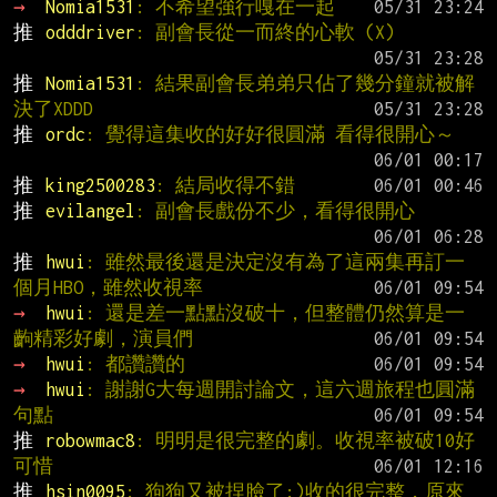
→ 
Nomia1531
: 不希望強行嘎在一起
推 
odddriver
: 副會長從一而終的心軟 (X)
推 
Nomia1531
: 結果副會長弟弟只佔了幾分鐘就被解
決了XDDD
推 
ordc
: 覺得這集收的好好很圓滿 看得很開心～
推 
king2500283
: 結局收得不錯
推 
evilangel
: 副會長戲份不少，看得很開心
推 
hwui
: 雖然最後還是決定沒有為了這兩集再訂一
個月HBO，雖然收視率
→ 
hwui
: 還是差一點點沒破十，但整體仍然算是一
齣精彩好劇，演員們
→ 
hwui
: 都讚讚的
→ 
hwui
: 謝謝G大每週開討論文，這六週旅程也圓滿
句點
推 
robowmac8
: 明明是很完整的劇。收視率被破10好
可惜
推 
hsin0095
: 狗狗又被捏臉了:)收的很完整，原來