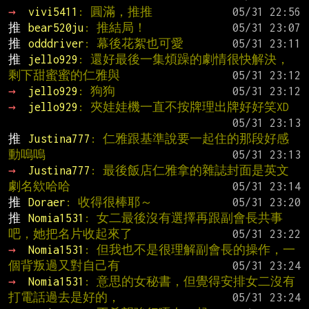
→ 
vivi5411
: 圓滿，推推
推 
bear520ju
: 推結局！
推 
odddriver
: 幕後花絮也可愛
推 
jello929
: 還好最後一集煩躁的劇情很快解決，
剩下甜蜜蜜的仁雅與
→ 
jello929
: 狗狗
→ 
jello929
: 夾娃娃機一直不按牌理出牌好好笑XD
推 
Justina777
: 仁雅跟基準說要一起住的那段好感
動嗚嗚
→ 
Justina777
: 最後飯店仁雅拿的雜誌封面是英文
劇名欸哈哈
推 
Doraer
: 收得很棒耶～
推 
Nomia1531
: 女二最後沒有選擇再跟副會長共事
吧，她把名片收起來了
→ 
Nomia1531
: 但我也不是很理解副會長的操作，一
個背叛過又對自己有
→ 
Nomia1531
: 意思的女秘書，但覺得安排女二沒有
打電話過去是好的，