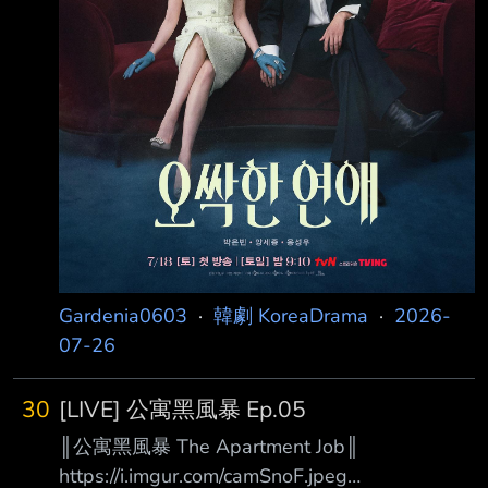
Gardenia0603
·
韓劇 KoreaDrama
·
2026-
07-26
30
[LIVE] 公寓黑風暴 Ep.05
║公寓黑風暴 The Apartment Job║
https://i.imgur.com/camSnoF.jpeg