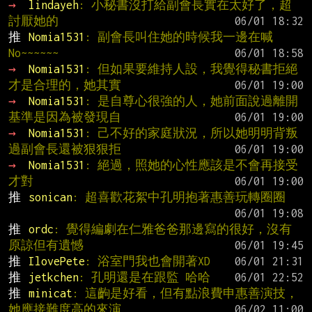
→ 
lindayeh
: 小秘書沒打給副會長實在太好了，超
討厭她的
推 
Nomia1531
: 副會長叫住她的時候我一邊在喊
No~~~~~~
→ 
Nomia1531
: 但如果要維持人設，我覺得秘書拒絕
才是合理的，她其實
→ 
Nomia1531
: 是自尊心很強的人，她前面說過離開
基準是因為被發現自
→ 
Nomia1531
: 己不好的家庭狀況，所以她明明背叛
過副會長還被狠狠拒
→ 
Nomia1531
: 絕過，照她的心性應該是不會再接受
才對
推 
sonican
: 超喜歡花絮中孔明抱著惠善玩轉圈圈
推 
ordc
: 覺得編劇在仁雅爸爸那邊寫的很好，沒有
原諒但有遺憾
推 
IlovePete
: 浴室門我也會開著XD
推 
jetkchen
: 孔明還是在跟監 哈哈
推 
minicat
: 這齣是好看，但有點浪費申惠善演技，
她應接難度高的來演