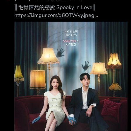
║毛骨悚然的戀愛 Spooky in Love║
https://i.imgur.com/q6OTWvy.jpeg
https://i.imgur.com/59BIcwe.jpeg 當我們的手觸
碰到彼此的那一刻起，一場毛骨悚然的戀愛揭開
序幕 ❶.甜蜜愛情羅曼史與驚悚靈異題材的結合！
故事講述一名擁有看見鬼魂能力的絕美財閥繼承
人千汝利， 和一名極度懼怕鬼魂的熱血檢察官馬
剛旭，這對看似處於光譜兩端、絕對合不來的男
女， 在一次因緣際會下偶然相遇，甚至開始共享
那令人畏懼的超自然現象！ 在這樣的過程中，兩
人逐漸墜入