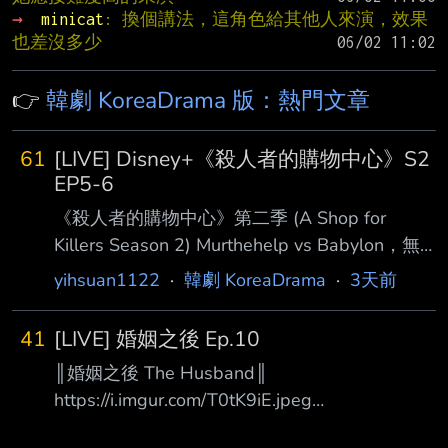
→ 
minicat
: 換個講法，這角色給其他人來演，效果
也差沒多少
👉
韓劇 KoreaDrama 版：熱門文章
61
[LIVE] Disney+《殺人者的購物中心》S2
EP5-6
《殺人者的購物中心》第二季 (A Shop for
Killers Season 2) Murthehelp vs Babylon，無
法避免的戰爭一觸即發
yihsuan1122
·
韓劇 KoreaDrama
·
3天前
https://imgur.com/7InwBoj 完成「協助殺人」交
接手續成為新任老闆的智安，與成功生還歸來的
41
[LIVE] 婚姻之後 Ep.10
叔叔進灣。 面對來自巴比倫國際勢力的更大威
║婚姻之後 The Husband║
脅，兩人正式攜手展開反擊。 7 月 22 日起，每
https://i.imgur.com/T0tK9iE.jpeg
週三 15:00 於 Disney+ 更新兩集，全劇共八
https://i.imgur.com/yZrki9o.jpeg 最大的嫌疑人…
集。