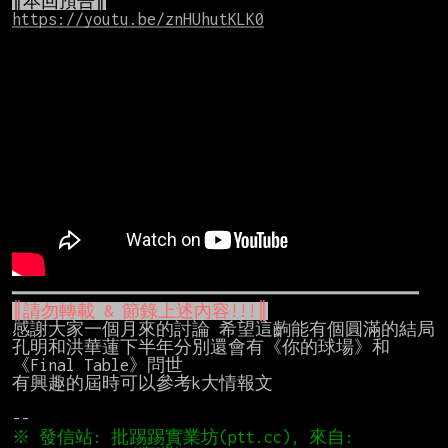
║本回預告║
https://youtu.be/znHUhutKLK0
║請勿轉載 & 節錄上述內容!!!║
感謝大家一個月來的討論 希望這齣能有個圓滿的結局

孔明和洪華蓮下半年分別還會有《你的球場》和
《Final Table》問世

有興趣的屆時可以參考k大情報文

※ 發信站: 批踢踢實業坊(ptt.cc), 來自: 