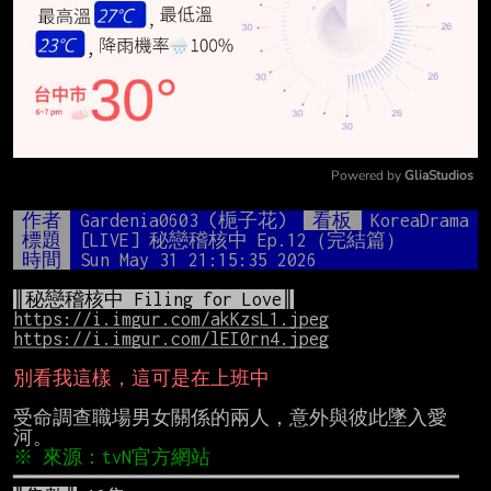
Powered by 
GliaStudios
Mute
作者
Gardenia0603 (梔子花)
看板
KoreaDrama
標題
[LIVE] 秘戀稽核中 Ep.12（完結篇）
時間
Sun May 31 21:15:35 2026
║秘戀稽核中 Filing for Love║
https://i.imgur.com/akKzsL1.jpeg
https://i.imgur.com/lEI0rn4.jpeg
別看我這樣，這可是在上班中
受命調查職場男女關係的兩人，意外與彼此墜入愛