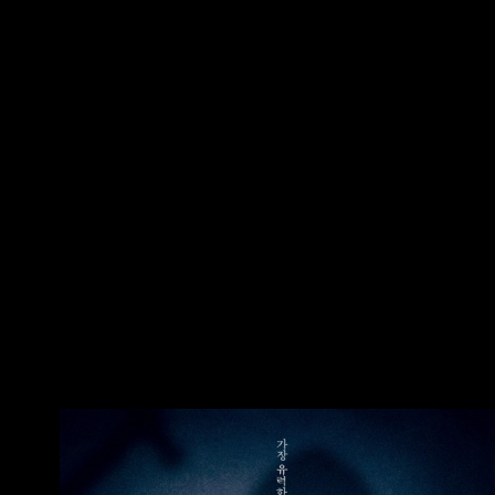
竟然是身為丈夫的我 你的妻子之所以會身處那樣
─────────────────────────────
的險境… 都是因為你 你是否曾經期望過，假如自
────────── 導 演
己的另一半消失就好了？ 有這麼一對夫妻，彼此
曾是對方最深愛的人，卻在某個瞬間忽然變成最
難以忍受的陌生人。 在令人窒息的沉默與寂靜
中，腦海裡不禁浮現一個可怕的念頭──如果她消
失的話…… 沒想到，那個一閃而過的想法竟化成了
現實。 起因居然