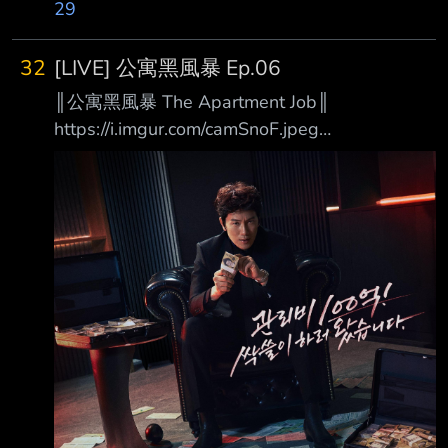
https://imgur.com/7InwBoj 完成「協助殺人」交
29
接手續成為新任老闆的智安，與成功生還歸來的
叔叔進灣。 面對來自巴比倫國際勢力的更大威
32
[LIVE] 公寓黑風暴 Ep.06
脅，兩人正式攜手展開反擊。 7 月 22 日起，每
║公寓黑風暴 The Apartment Job║
週三 15:00 於 Disney+ 更新兩集，全劇共八
https://i.imgur.com/camSnoF.jpeg
集。
https://i.imgur.com/vDSk8wm.jpeg 100億的管
─────────────────────────────
理費我要全部拿走！ 你每個月所繳納的管理
────────── 導 演
費，真的有用在對的地方嗎？ 在韓國有一半以
上的人民住在公寓大廈，而我們每個月收到的管
理費帳單上唯一看得懂的， 大概只有「合計金
額」那一欄。 清潔費？委託管理費？還有連名
稱都讓人一頭霧水的「長期修繕準備金」？
「反正才幾萬元而已，有什麼關係。」 在我們
習以為常、從不過問的冷漠