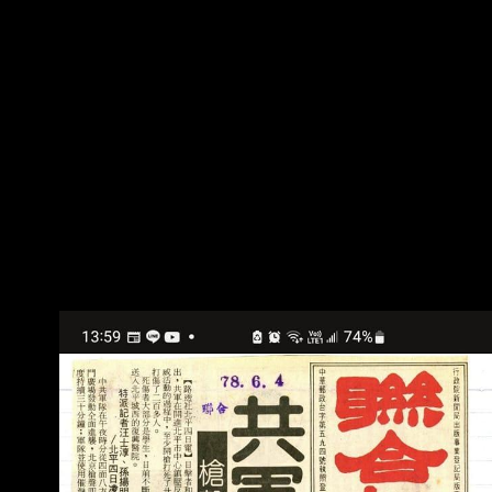
http://i.imgur.com/AmePcXq.jpg
http://i.imgur.com/ivJt2eF