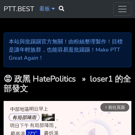
PTT.BEST
看板
本站與批踢踢官方無關！由粉絲整理製作！目標
是讓年輕族群，也能容易逛批踢踢！Make PTT
Great Again！
😡
政黑 HatePolitics
»
loser1 的全
部發文
前往頁面
arrow_forward_ios