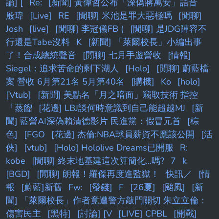
論] [
Re:
[新聞] 黃偉哲公布「深偽蔣萬安」語音
殷瑋
[Live]
RE
[閒聊] 米池是罪大惡極嗎
[閒聊]
Josh
[live]
[閒聊] 李冠儀FB (
[閒聊] 是JDG陣容不
行還是Tabe沒料
K
[新聞] 「萊爾校長」小編出事
了！合成總統聲音
[閒聊] 七月手遊營收
[情報]
Siegel：追求苦命的剩下湖人
[Holo]
[閒聊] 蔚藍檔
案 營收 6月第21名 5月第40名
[購機]
Ko
[holo]
[Vtub]
[新聞] 美點名「月之暗面」竊取技術 指控
「蒸餾
[花邊] LBJ談何時意識到自己能超越MJ
[新
聞] 藍營AI深偽賴清德影片 民進黨：假冒元首
[棕
色]
[FGO
[花邊] 杰倫:NBA球員薪資不應該公開
[活
俠]
[vtub]
[Holo] Hololive Dreams已開服
R:
kobe
[閒聊] 終末地基建這次算簡化...嗎?
7
k
[BGD]
[閒聊] 朗報！羅傑再度進監獄！
快訊／
[情
報
[蔚藍]新舊
Fw:
[發錢]
F
[26夏]
[颱風]
[新
聞] 「萊爾校長」作者竟遭警方敲門關切 朱立立倫：
傷害民主
[黑特]
[討論] [V
[LIVE] CPBL
[開戰]