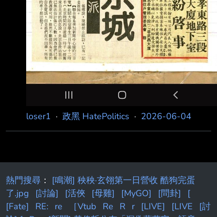
loser1
·
政黑 HatePolitics
·
2026-06-04
熱門搜尋
：
[鳴潮] 秧秧·玄翎第一日營收 酷狗完蛋
了.jpg
[討論]
[活俠
[母雞]
[MyGO]
[問卦]
[
[Fate]
RE:
re
［Vtub
Re
R
r
[LIVE]
[LIVE
[討