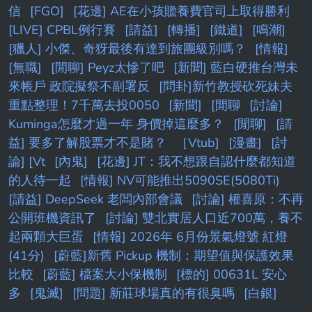
信
[FGO]
[花邊] AE在小孩贍養費官司上取得勝利
[LIVE] CPBL例行賽
[請益]
[轉播]
[鐵道]
[鳴潮]
[獵人] 小傑、奇犽最後有達到旅團級別嗎？
[情報]
[無職]
[閒聊] Peyz太慘了吧
[新聞] 藍白硬推台灣未
來帳戶 政院擬祭不副署反
[問卦]新竹教授砍死妹夫
重點整理！7千萬去投0050
[新聞]
[閒聊
[討論]
Kuminga怎麼才過一年 身價掉這麼多？
[閒聊]
[請
益] 要多了解股票才不是賭？
［Vtub]
[漫畫]
[討
論] [Vt
[內鬼]
[花邊] JT：我不想跟自認什麼都知道
的人待一起
[情報] NV可能推出5090SE(5080Ti)
[請益] DeepSeek 老闆內部會議
[討論] 權喜原：不再
公開班機資訊了
[討論] 雙北實居人口近700萬，養不
起兩顆大巨蛋
[情報] 2026年 6月份景氣燈號 紅燈
(41分)
[蔚藍]新舊 Pickup 機制：期望值與保護效果
比較
[蔚藍] 檔案大小保機制
[標的] 00631L 安心
多
[鬼滅]
[問題] 新莊球場真的有很臭嗎
[白銀]