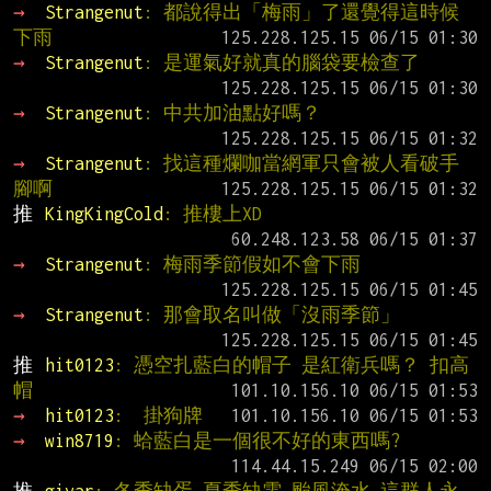
→ 
Strangenut
: 都說得出「梅雨」了還覺得這時候
下雨
→ 
Strangenut
: 是運氣好就真的腦袋要檢查了
→ 
Strangenut
: 中共加油點好嗎？
→ 
Strangenut
: 找這種爛咖當網軍只會被人看破手
腳啊
推 
KingKingCold
: 推樓上XD
→ 
Strangenut
: 梅雨季節假如不會下雨
→ 
Strangenut
: 那會取名叫做「沒雨季節」
推 
hit0123
: 憑空扎藍白的帽子 是紅衛兵嗎？ 扣高
帽
→ 
hit0123
:  掛狗牌
→ 
win8719
: 蛤藍白是一個很不好的東西嗎?