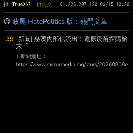
推 
TrueX67
: 祈雨文
😡
政黑 HatePolitics 版：熱門文章
39
[新聞] 慈濟內部信流出！還原疫苗採購始
末「
1.新聞網址︰
https://www.mirrormedia.mg/story/20260808edi
027 2.新聞來源︰ 鏡傳媒 3.完整新聞標題： 慈濟
內部信流出！還原疫苗採購始末「國內一劑難
求」 承諾將依法求償追回善款 4.完整新聞內容
︰ 慈濟內部信流出！還原疫苗採購始末「國內一
劑難求」 承諾將依法求償追回善款 發布時間：
2026.08.08 18:34 臺北時間 更新時間：
2026.08.08 18:34 臺北時間 文 林高 慈濟2021年
採購BNT疫苗，遭名律師陳昱瑄詐騙10.6億元，