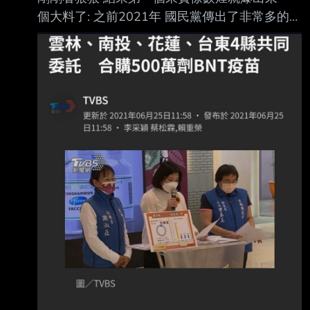
個大料了: 之前2021年 國民黨傳出了非常多的鬼
故事 例如有人指控(到底是誰他沒有講) 另外有一
位知名媒體人/民調公司老闆指控 (題外話 後來他
因為造謠誹謗 被法院依加重誹謗罪判刑+賠錢)
這樣的風聲(事後證明幾乎都是造謠)當時非常多
上面只是其中兩個例子 徐嶔煌當時也在做疫苗
掮客這個議題的調查報導 所以他就放出風聲說
自己想買BNT疫苗 然後真的就有一個人聽到風
聲跑來接觸他 兩個人約在板橋的某地碰面 這個
人的名片上的頭銜是簡體字的 是中國的某環保
科技股份有限公司