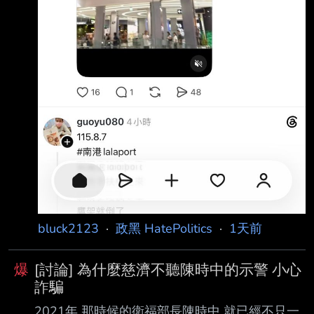
bluck2123
·
政黑 HatePolitics
·
1天前
爆
[討論] 為什麼慈濟不聽陳時中的示警 小心
詐騙
2021年 那時候的衛福部長陳時中 就已經不只一