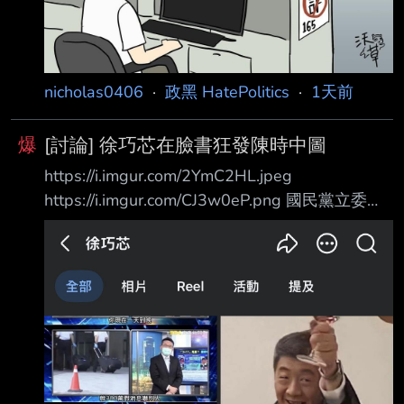
nicholas0406
·
政黑 HatePolitics
·
1天前
爆
[討論] 徐巧芯在臉書狂發陳時中圖
https://i.imgur.com/2YmC2HL.jpeg
https://i.imgur.com/CJ3w0eP.png 國民黨立委徐
巧芯 今天連發三篇臉書文在罵陳時中 有一篇又
開始連連看了 然後最新一篇狂發跟陳時中有關的
圖 這女人是不是精神有問題？ 她到底對陳時中
有什麼執念？ --