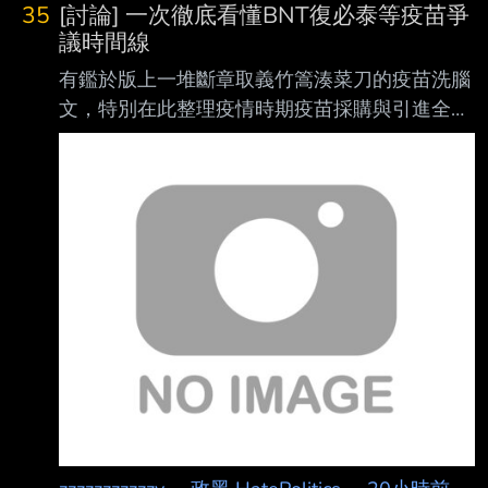
35
[討論] 一次徹底看懂BNT復必泰等疫苗爭
議時間線
有鑑於版上一堆斷章取義竹篙湊菜刀的疫苗洗腦
文，特別在此整理疫情時期疫苗採購與引進全時
間線 看完這篇你就不需要再去看其他胡扯文
了，把洗壞的記憶再度重置回真實歷史記憶 文
章會分做兩部份，第一部分解析疫情期間各大疫
苗品牌的引進與台灣需求狀況，第二部分探討
BNT复必泰疫苗事件始末 第一部分： 2020下半
年 政府簽約預購AZ疫苗1000萬劑，全球疫苗仍
未上市。 政府提供研發補助給高端、聯亞等本
土生技公司進行第一、二期臨床試驗。 需求狀
況：2020 年台灣疫情控制良好，疫苗需求尚未
急迫。 2021年 2月 政府簽約