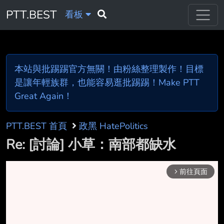
PTT.BEST
看板
本站與批踢踢官方無關！由粉絲整理製作！目標
是讓年輕族群，也能容易逛批踢踢！Make PTT
Great Again！
PTT.BEST 首頁
政黑 HatePolitics
Re: [討論] 小草：南部都缺水
前往頁面
arrow_forward_ios