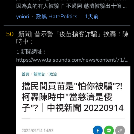
因為真的有人被騙了 不過阿 慈濟被騙出十億 帳
面應該要寫吧 慈濟有帳吧 沒顯示嗎 還是說不用
yniori
·
政黑 HatePolitics
·
1天前
去管什麼帳呢 該不會 偽造文書吧 查下去做假帳
就好笑了 慈濟啊慈濟 誰做假帳呢 --
50
[新聞] 昔示警「疫苗掮客詐騙」挨轟！陳
時中：
1.新聞網址︰
https://www.taisounds.com/news/content/71/2
81893 2.新聞來源︰ 太報 3.完整新聞標題： 昔
示警「疫苗掮客詐騙」挨轟！陳時中：當年無數
抹黑、真相終於被看見 4.完整新聞內容︰
2026-08-07 12:10 / 作者 綜合中心 律師陳昱
瑄、疫苗掮客李易儒2021年間涉嫌假稱「上海
復星大股東」名義協助慈濟基金會 購買疫苗，
誆騙慈濟10.6億高額「委任費」，近日因陳昱
瑄、李易儒等人遭檢方起訴才使 全案曝光。回
顧當時，時任衛福部長陳時中擔任中央