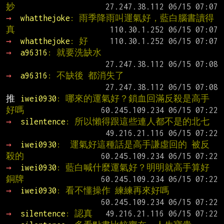
妙
→ 
whatthejoke
: 雨季降雨叫運氣好，藍白腦書讀得
真
→ 
whatthejoke
: 好
→ 
a96316
: 就要洗缺水
→ 
a96316
: 不缺後 都消失了
推 
iwei0930
: 哪來的運氣好？鎖血回滿反殺是高手
好嗎
→ 
silentence
: 所以懶得跟這些連人都不是的北七
→ 
iwei0930
:  運氣好這種話是高手謙虛回的 被反
殺的
→ 
iwei0930
: 藍白喊什麼運氣好？明明就高手算好 
銅牌
→ 
iwei0930
: 看不懂操作 練練再來好嗎
→ 
silentence
: 認真