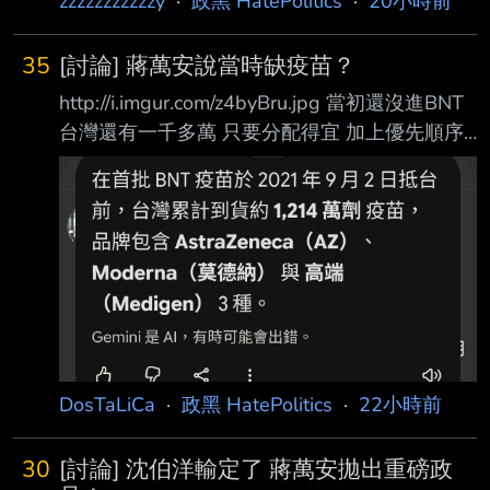
zzzzzzzzzzzy
·
政黑 HatePolitics
·
20小時前
35
[討論] 蔣萬安說當時缺疫苗？
http://i.imgur.com/z4byBru.jpg 當初還沒進BNT
台灣還有一千多萬 只要分配得宜 加上優先順序
以及後續台灣製造的高端補上 基本上就可以度
過疫苗偏少的狀況 我是不懂蔣萬安為什麼說當
時缺疫苗 那既然缺疫苗 陳時中就更沒有阻擋的
理由 唯一解釋就是國民黨力挺的法律顧問 “說不
定“國民黨也想分 加上可以讓上海代理商賺錢 還
可以賺名聲 話說回來 所以蔣萬安說當初缺疫苗
他有去查證過了嗎 以及 高端真的不錯 經過這幾
年的實驗證明 確實是有效的疫苗 當初都被國民
黨抹黑了 --
DosTaLiCa
·
政黑 HatePolitics
·
22小時前
30
[討論] 沈伯洋輸定了 蔣萬安拋出重磅政