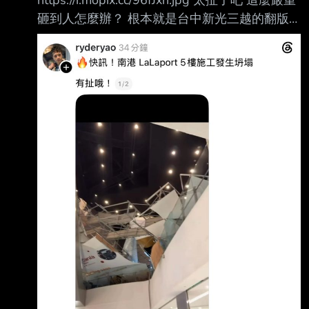
https://i.mopix.cc/96fJxn.jpg 太扯了吧 這麼嚴重
砸到人怎麼辦？ 根本就是台中新光三越的翻版
爲什麼藍白（政黑點）執政的城市 都會發生這
種工安 藍白畜都吃了那麼多的台北廚餘 就放過
牠們吧 另外八卦板是不是根本不討論這件事？ -
-