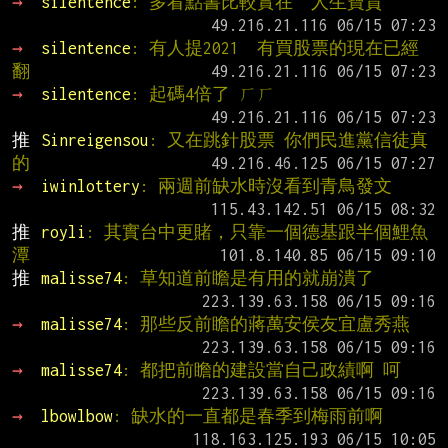
→ 
silentence
: 多看點書比較實在  人生寶貴
→ 
silentence
: 有人提2021  有買股票的現在已經
翻
→ 
silentence
: 起碼4倍了 ㄏㄏ
推 
Sinreigensou
: 又在跳針股票 你們民進黨信徒真
的
→ 
iwinlottery
: 兩週前缺水時沒看到青鳥發文
推 
royli
: 其實台中更賭，只靠一個德基跟半個鯉魚
潭
推 
malisse74
: 草知道前瞻是有用的就崩潰了
→ 
malisse74
: 那些反前瞻的蔣萬安侯友宜盧秀燕
→ 
malisse74
: 都把前瞻的建設當自己政績啊 呵
→ 
lbowlbow
: 缺水的一直都是春季到梅雨前啊