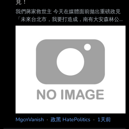
見！
我們蔣家救世主 今天在媒體面前拋出重磅政見
「未來台北市，我要打造成，南有大安森林公
園，北有榮星花園!」 沈伯洋，人家要蓋花園跟
公園欸！你怎麼比？該識相點退選了啦! 沈伯洋
建議你蓋一個台北101不然打不贏喔 --
MgcnVanish
·
政黑 HatePolitics
·
1天前