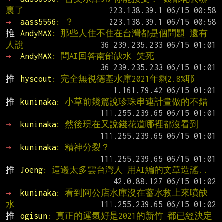
裏了
→ 
aass5566
: ？
推 
AndyMAX
: 那些人住不住在台灣都是個問題 還有
人說
→ 
AndyMAX
: 問AI回答南部缺水 笑死
推 
hyscout
: 完全無視德基水庫2021年剩2.8%耶
推 
kuninaka
: 小草前幾篇說珍珠串連計畫做的不錯
→ 
kuninaka
: 然後現在又說錢花道哪裡都沒看到
→ 
kuninaka
: 精神分裂？
推 
Joeng
: 這邊太多雲台灣人 用AI編的文章造謠..
→ 
kuninaka
: 看到阿公店水庫沒在蓄水救上來噴缺
水
推 
ogisun
: 真正的運氣好是2021的新竹 都已經決定