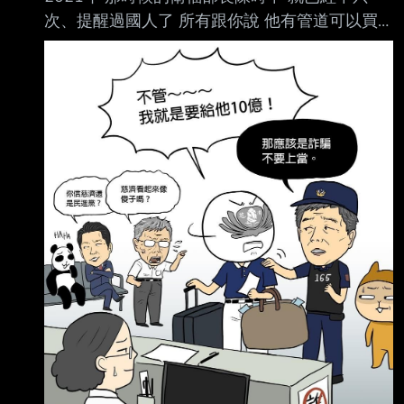
次、提醒過國人了 所有跟你說 他有管道可以買
到BNT疫苗的 都是掮客、詐騙犯 陳時中都已經
跟慈濟說了，小心詐騙，有人跟你說他可以買到
疫苗的都是騙子 但慈濟不管，我就是要給人騙
然後，被騙了以後 也不報警，還說是 事後看報
紙才知道 會不會太扯啊，被騙走10億 完全不知
道之外，還說 我也是看報紙 才知道的 還不聽別
人的示警，小心有詐騙 堅持要給人騙，為什麼慈
濟會這樣幹 ?? --