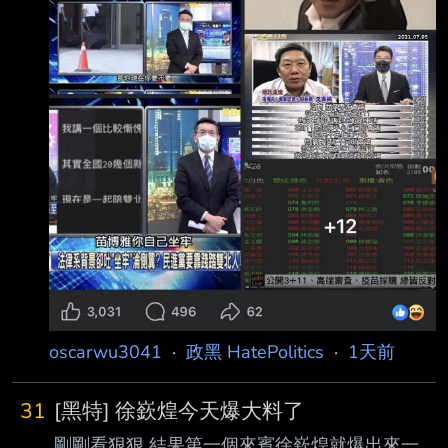
oscarwu3041
·
政黑 HatePolitics
·
1天前
31
[黑特] 徐嶔煌今天爆大料了
剛剛看狠狠 結果第一個來賓徐嶔煌就爆出來一