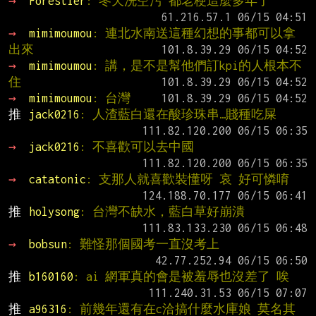
→ 
Forestier
: 冬天洗空污 都老梗這麼多年了
→ 
mimimoumou
: 連北水南送這種幻想的事都可以拿
出來
→ 
mimimoumou
: 講，是不是幫他們訂kpi的人根本不
住
→ 
mimimoumou
: 台灣
推 
jack0216
: 人渣藍白還在酸珍珠串…賤種吃屎
→ 
jack0216
: 不喜歡可以去中國
→ 
catatonic
: 支那人就喜歡裝懂呀 哀 好可憐唷
推 
holysong
: 台灣不缺水，藍白草好崩潰
→ 
bobsun
: 難怪那個國考一直沒考上
推 
b160160
: ai 網軍真的會是被羞辱也沒差了 唉
推 
a96316
: 前幾年還有在c洽搞什麼水庫娘 莫名其