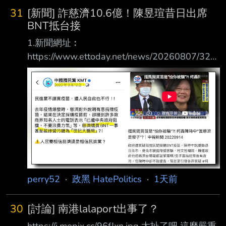
31
[新聞] 詐慈濟10.6億！陳昱瑄昔日出席
BNT抵台接
1.新聞網址︰
https://www.ettoday.net/news/20260807/321
5313.htm 2.新聞來源︰ ETToday 3.完整新聞標
題： 詐慈濟10.6億！陳昱瑄昔日出席BNT抵台
接機 與陳時中同框畫面曝 4.完整新聞內容︰
記者劉人豪／台北報導 慈濟基金會2021年在疫
情期間購買BNT疫苗，卻遭彰化律師公會前理事
長陳昱瑄與「互道 」宗教組織李世宗家族合
謀，騙取10.6億元「顧問費」。對此，慈濟今
（7）日發出聲明 ，強調本案經法官審理後，如
法院認定被告等人確係成立犯罪並且有犯
perry52
·
政黑 HatePolitics
·
1天前
30
[討論] 南港lalaport出事了？