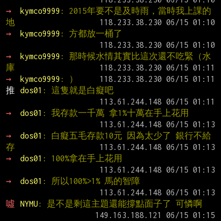
→ 
kymco9999
: 2015年要不是及時雨，當時我上課的
地
→ 
kymco9999
: 方都放一桶了
→ 
kymco9999
: 那時候水情其實比這次還不吃緊（水
庫
→ 
kymco9999
: ）
推 
dos01
: 這隻就是白癡吧
→ 
dos01
: 我存款一千萬 拿1%十萬在手上花用
→ 
dos01
: 白癡五毛存款10元 因為太少了 銀行不給
存
→ 
dos01
: 100%拿在手上花用
→ 
dos01
: 所以100%>1% 馬的智障
噓 
NYMU
: 是不是剩這主題還能撐點面子了 可憐啊