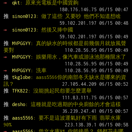
→ 
qkt
: 原來光電板是中國貨齁
推 
sinon0123
: 做了這些 又要吵 他們不知道想啥
→ 
sinon0123
: 然後又捧中國
推 
MVPGGYY
: 真的缺水的時候都是前幾個月就放風聲
要對
→ 
MVPGGYY
: 娛樂用水，像汽車或游泳池那種限水了
→ 
MVPGGYY
: 洗車
推 
tkglobe
: aass5566你的南部冬天缺水是哪來的資
訊？
推 
TFK822
: 沒能挑起民怨要怎麼選舉
推 
desho
: 這種就是吃過期的中央廚餘的才會這樣
推 
aass5566
: 要不是這波運氣好有下雨 翡翠水庫
90%
→ 
aass5566
: 曾文水庫9% 你能接受？ 錢都花去哪