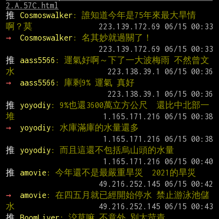
2.A.57C.html
推 
Cosmoswalker
: 誰知道今年是75年來最大旱情
啊？莫
→ 
Cosmoswalker
: 名其妙就過關了！
推 
aass5566
: 運氣好啊～下了一大波梅雨 不然曾文
水
→ 
aass5566
: 庫剩9% 運氣 真好
推 
yoyodiy
: 9%也還3600萬立方公尺  還比中北部一
堆
→ 
yoyodiy
: 水庫滿庫的水量還多
推 
yoyodiy
: 而且這還不包括烏山頭的水量
推 
amovie
: 今年還不是最嚴重旱災  2021的旱災
→ 
amovie
: 在四五月就已經開始停水 禁止游泳池儲
水
推 
BoomLiver
: 洨草嘛 不意外 別太苛責