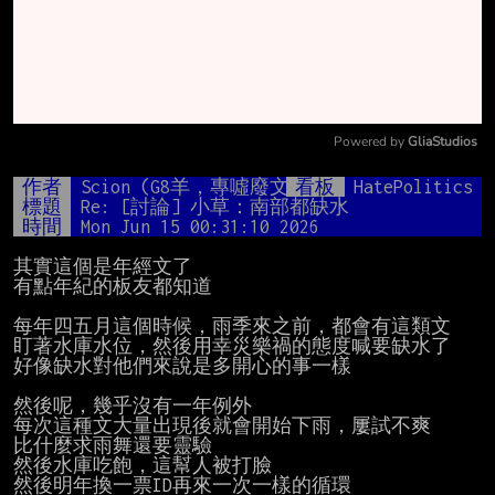
Powered by 
GliaStudios
Mute
作者
Scion (G8羊，專噓廢文)
看板
HatePolitics
標題
Re: [討論] 小草：南部都缺水
時間
Mon Jun 15 00:31:10 2026
其實這個是年經文了

有點年紀的板友都知道

每年四五月這個時候，雨季來之前，都會有這類文

盯著水庫水位，然後用幸災樂禍的態度喊要缺水了

好像缺水對他們來說是多開心的事一樣

然後呢，幾乎沒有一年例外

每次這種文大量出現後就會開始下雨，屢試不爽

比什麼求雨舞還要靈驗

然後水庫吃飽，這幫人被打臉

然後明年換一票ID再來一次一樣的循環
