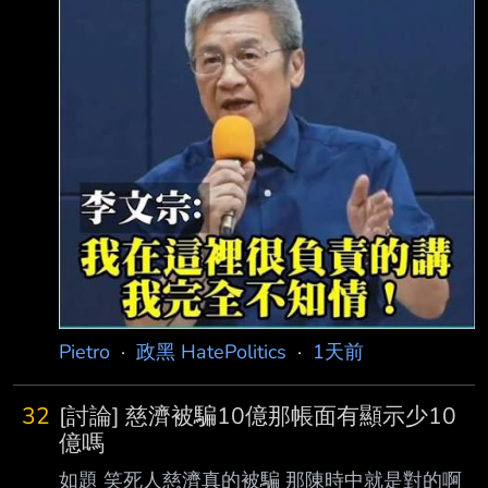
濟再發聲：採取法律措施捍衛捐款大眾權益 記
者：陳昫蓁 發佈時間：2026.08.07 16:03 最後
更新時間：2026.08.07 16:03 慈濟基金會於疫
情期間採購BNT疫苗時，遭彰化律師公會前理事
長陳昱瑄及互道宗教組織李 世宗家族合謀，詐
騙10.6億元顧問費。
Pietro
·
政黑 HatePolitics
·
1天前
32
[討論] 慈濟被騙10億那帳面有顯示少10
億嗎
如題 笑死人慈濟真的被騙 那陳時中就是對的啊