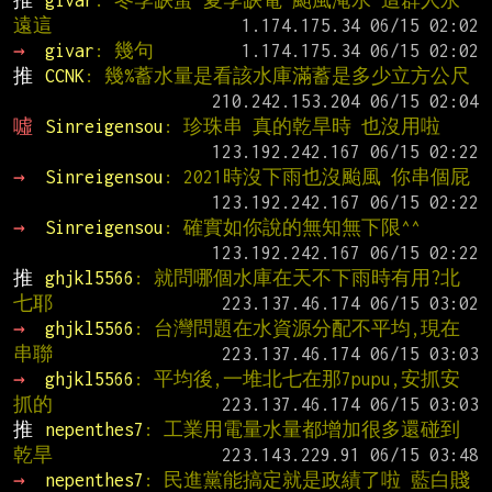
推 
givar
: 冬季缺蛋 夏季缺電 颱風淹水 這群人永
遠這
→ 
givar
: 幾句
推 
CCNK
: 幾%蓄水量是看該水庫滿蓄是多少立方公尺
噓 
Sinreigensou
: 珍珠串 真的乾旱時 也沒用啦
→ 
Sinreigensou
: 2021時沒下雨也沒颱風 你串個屁
→ 
Sinreigensou
: 確實如你說的無知無下限^^
推 
ghjkl5566
: 就問哪個水庫在天不下雨時有用?北
七耶
→ 
ghjkl5566
: 台灣問題在水資源分配不平均,現在
串聯
→ 
ghjkl5566
: 平均後,一堆北七在那7pupu,安抓安
抓的
推 
nepenthes7
: 工業用電量水量都增加很多還碰到
乾旱
→ 
nepenthes7
: 民進黨能搞定就是政績了啦 藍白賤