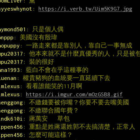
oomLiver
: 黨
hyyeswhynot
: 
https://i.verb.tw/Uim5K9G7.jpg
aymond501
: 只是個人偶
onppp
: 美國沒有殷瑋
aopuppy
: 一路走來都是靠別人，靠自己一事無成
upu20317
: 他本來就不是什麼真優秀的人，只是被
upu20317
: 裝的很好
ana1993
: 藍白不會在乎這種事的
luenan
: 權貴豬狗的血統要一直延續下去
imlexus
: 看看誰能笑的11月啊
imlexus
: 
https://i.imgur.com/mOzGSB8.gif
henggong
: 不繳錢要被你嘴？你要不要去嘴美國
henggong
: 不繳聯合國年費？
indk610i
: 蔣萬安   草包
ippen456
: 重點是姓蔣還姓郭不去搞清楚，正常人
ippen456
: 怎麼可能這樣？