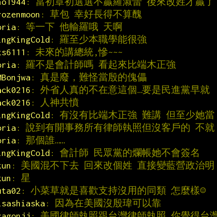
no1944
: 當初章初選選不贏羅淑蕾 後來改姓才贏了
rozenmoon
: 草包 幸好長得不算醜
oria
: 等一下 他輸羅哦 天啊
ingKingCold
: 羅至少本職學能很強
zs6111
: 未來的講總統,慘~~~
oria
: 羅不是會計師嗎 看起來比端木正強
MBonjwa
: 真是廢，難怪當殷的傀儡
ack0216
: 外省人真的不在意這個…要是民進黨早就
ack0216
: 人神共憤
ingKingCold
: 有沒有比端木正強 難講 但至少她當
oria
: 說到有開事務所有律師執照但沒客戶的 不就
oria
: 那個誰……
ingKingCold
: 會計師 民眾黨的爛帳她不會簽名
kun
: 美國混不下去 回來改個姓 直接變藍營政治明
kun
: 星
uta02
: 小菜草就是喜歡支持沒用的同類 怎麼樣☺
isashiaska
: 因為在美國沒殷瑋可以靠
ragonjj
: 美國律師執照跟台灣律師執照 你覺得台