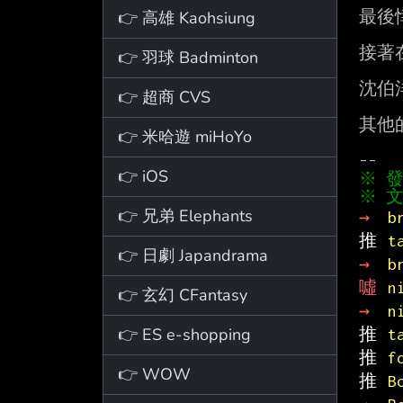
👉 高雄 Kaohsiung
最後
接著
👉 羽球 Badminton
沈伯
👉 超商 CVS
其他
👉 米哈遊 miHoYo
👉 iOS
※ 文
👉 兄弟 Elephants
→ 
b
推 
t
👉 日劇 Japandrama
→ 
b
噓 
n
👉 玄幻 CFantasy
→ 
n
👉 ES e-shopping
推 
t
推 
f
👉 WOW
推 
B