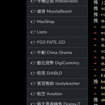
👉 手機交易 mobilesales
推 
j
推 
s
👉 健身 MuscleBeach
推 
r
推 
q
👉 MacShop
→ 
s
👉 Lions
→ 
e
→ 
q
👉 FGO FATE_GO
→ 
q
→ 
s
👉 中劇 China-Drama
→ 
q
👉 數位貨幣 DigiCurrency
→ 
q
→ 
s
👉 暗黑 DIABLO
→ 
K
推 
b
👉 實習教師 studyteacher
→ 
b
👉 航空 Aviation
→ 
s
推 
a
👉 藝文票券轉售 Drama-Ticket