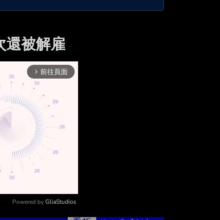
 次還被解雇
前往頁面
arrow_forward_ios
Powered by 
GliaStudios