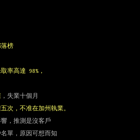
都落榜
取率高達 98%，
雇
，失業十個月

權五次，不准在加州執業。
響，推測是沒客戶

名單，原因可想而知
