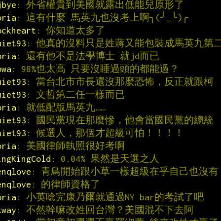
jbye
: 外省權貴到美國就露出低能兒原形了
oria
: 這有什麼 馬英九也沒考上啊╮(╯_╰)╭
ockheart
: 你知道太多了
uiet93
: 他真的沒料只是姓蔣又能包裝成馬英九第
oria
: 還有他不是法學博士 就jd而已
owa
: 98%也太高 只要沒睡過頭的都能過？
uiet93
: 當台北市市長還沒那麼恐怖，反正就跟柯
uiet93
: 文哲第二任一樣而已
oria
: 就低配版馬英九……
uiet93
: 國民黨現在那麼慘，他會當國民黨的總統
uiet93
: 候選人，那個才超級可怕！！！！
oria
: 美國律師執照很好考啊
ingKingCold
: 0.04% 果然是天選之人
enqlove
: 青鳥開始跟小草一樣超級在乎自己也沒有
enqlove
: 的律師資格了
oria
: 小英唸完康乃爾就通過NY bar的考試了吧
kway
: 不然幹嘛改姓回台灣？美國混不下去阿