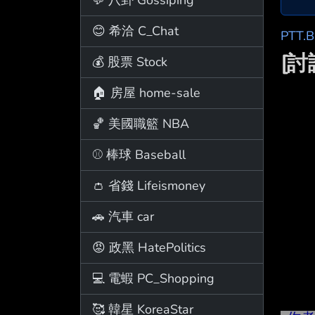
😊 希洽 C_Chat
PTT.
[
💰 股票 Stock
🏠 房屋 home-sale
🏀 美國職籃 NBA
⚾ 棒球 Baseball
👛 省錢 Lifeismoney
🚗 汽車 car
😡 政黑 HatePolitics
💻 電蝦 PC_Shopping
🥰 韓星 KoreaStar