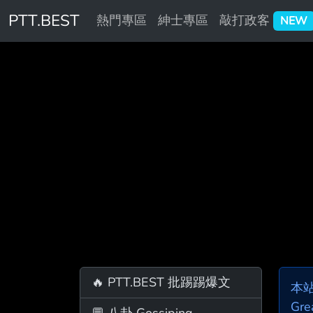
PTT.BEST
熱門專區
紳士專區
敲打政客
NEW
🔥 PTT.BEST 批踢踢爆文
本
Gre
💬 八卦 Gossiping