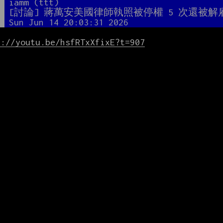
者
iamm (ttt)
題
[討論] 蔣萬安美國律師執照被停權 5 次還被解
間
Sun Jun 14 20:03:31 2026
s://youtu.be/hsfRTxXfixE?t=907