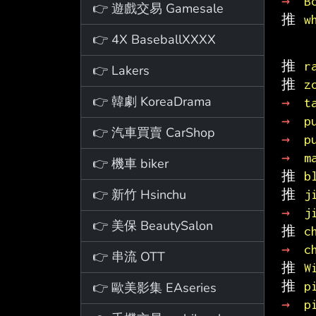
→ 
B
👉 遊戲交易 Gamesale
推 
w
👉 4X BaseballXXXX
推 
r
👉 Lakers
推 
z
👉 韓劇 KoreaDrama
→ 
t
→ 
p
👉 汽車買賣 CarShop
→ 
p
→ 
m
👉 機車 biker
推 
b
👉 新竹 Hsinchu
推 
j
→ 
j
👉 美保 BeautySalon
推 
c
→ 
c
👉 串流 OTT
推 
W
推 
p
👉 歐美影集 EAseries
→ 
p