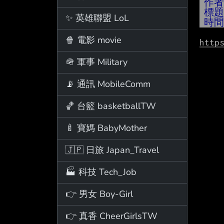
作
標
✨ 英雄聯盟 LoL
時
🍿 電影 movie
http
🪖 軍事 Military
📡 通訊 MobileComm
🏀 台籃 basketballTW
🍼 寶媽 BabyMother
🇯🇵 日旅 Japan_Travel
🏭 科技 Tech_Job
👉 男女 Boy-Girl
👉 真香 CheerGirlsTW