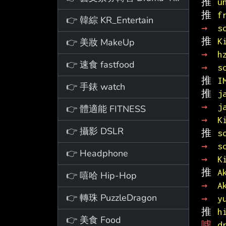
推 
u
推 
f
👉 韓綜 KR_Entertain
→ 
s
推 
K
👉 美妝 MakeUp
→ 
h
👉 速食 fastfood
→ 
s
推 
I
👉 手錶 watch
推 
j
→ 
j
👉 體適能 FITNESS
→ 
K
👉 攝影 DSLR
推 
s
→ 
s
👉 Headphone
→ 
K
推 
A
👉 嘻哈 Hip-Hop
→ 
A
👉 轉珠 PuzzleDragon
→ 
y
推 
h
👉 美食 Food
噓 
d