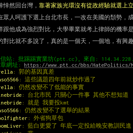
悻悻然回台灣，
靠著家族光環沒有從政經驗就選上
在眾人呵護下選上台北市長，一改在美國的頹勢，成
洋跟他成為強烈對比，大學畢業就考上律師的機率是 2
的對比就不多說了，真的是一個天，一個地，有興趣
章網址: 
https://www.ptt.cc/bbs/HatePolitics/
rella
: 郭的基因真差
aso5566
: 這些議題四年前就炒作過了
rella
: 仍然改變不了低能的事實
inebride
: 台北市民 只關心一件事 其他不想知道
inebride
: 就是 我要投kmt
aso5566
: 仍然改變不了選舉的結果
oolfighter
: 外省狗草包
oomLiver
: 藍白更愛了 年底一定投給晚安教訓民進