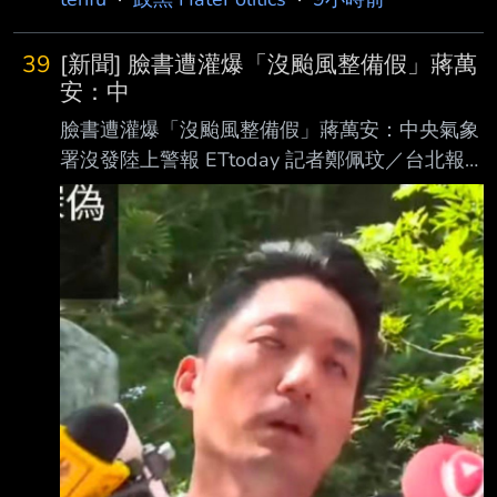
指控者應對社會及防疫團隊道歉。對此，網 紅
陳沂則質疑，同樣投入BNT疫苗採購的台積電、
39
[新聞] 臉書遭灌爆「沒颱風整備假」蔣萬
永齡基金會並未傳出類似情況，不能因 慈濟遭
安：中
遇詐騙，就藉此洗台灣人記憶。 慈濟疫苗採購
臉書遭灌爆「沒颱風整備假」蔣萬安：中央氣象
遭詐騙 陳時中要求道歉 陳沂在臉書發文指
署沒發陸上警報 ETtoday 記者鄭佩玟／台北報
出，疫情爆發時，政府表示無法購得BNT疫苗，
導 中度颱風白海豚雖未直接朝台灣撲來，不過
促使民間力量介入，其 中台積電與永齡基金會
其外圍環流仍明顯影響北台灣，中央氣象署今
分別採購500萬劑BNT疫苗捐贈，後續慈濟基金
（9日）上午8時30分持續發布海上颱風警報，
會也加入採購行列， 同樣購買
有網友湧入台北市蔣萬安臉書嗆，「颱風假的
標準到底在哪裡？為什麼沒有颱風整備假？」蔣
萬安受訪回應，氣象署這次沒有發布陸上颱 風
警報，昨天經過4市討論後今天就沒有宣布停班
課，根據評估，也許到下午或傍晚 時間，慢慢
經過台灣北部上方，再往西移動，漸漸就會趨
緩。 蔣萬安今日上午主持白海豚颱風第3次