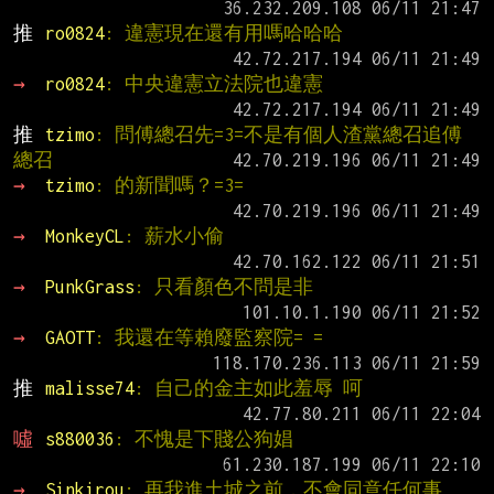
推 
ro0824
: 違憲現在還有用嗎哈哈哈
→ 
ro0824
: 中央違憲立法院也違憲
推 
tzimo
: 問傅總召先=3=不是有個人渣黨總召追傅
總召
→ 
tzimo
: 的新聞嗎？=3=
→ 
MonkeyCL
: 薪水小偷
→ 
PunkGrass
: 只看顏色不問是非
→ 
GAOTT
: 我還在等賴廢監察院= =
推 
malisse74
: 自己的金主如此羞辱 呵
噓 
s880036
: 不愧是下賤公狗娼
→ 
Sinkirou
: 再我進土城之前，不會同意任何事