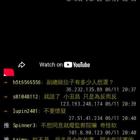
→ 
h5t6566556
: 副總統位子有多少人想選？
→ 
s81048112
: 就說了 小丑昌 只是為反而反
→ 
lupin2401
: 不要懷疑
推 
Spinner3
: 不想同意就廢監察院嘛 奇怪欸
推 
tzimo
: 欸不是，提名是今年的事，阿去年該審的