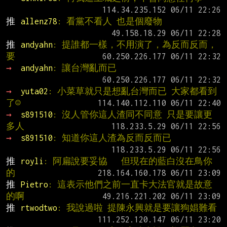
推 
allenz78
: 看黨不看人 也是個廢物
推 
andyahn
: 提誰都一樣，不用演了，為反而反而，
要
→ 
andyahn
: 讓台灣亂而已
→ 
yuta02
: 小菜草就只是想亂台灣而已 大家都看到
了☺
→ 
s891510
: 沒人管你這人渣同不同意 只是要讓更
多人
→ 
s891510
: 知道你這人渣為反而反而已
推 
royli
: 阿扁說要妥協   但現在的藍白沒在鳥你
的
推 
Pietro
: 這表示他們之前一直卡大法官就是故意
的啊
推 
rtwodtwo
: 我說過啦 提陳永興就是要讓狗娼難看