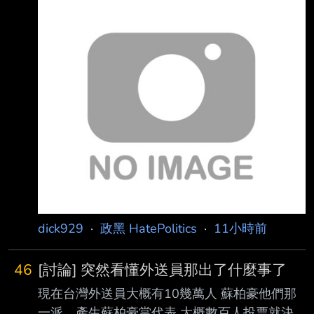
藍白政治人物變成小丑而已，需要這麼氣嗎？
藍白仔到底是怕什麼？ 年底不是很穩嗎？ --
dick929
·
政黑 HatePolitics
·
11小時前
46
[討論] 突然看懂外送員那出了什麼事了
現在台灣外送員大概有10幾萬人 蘇柏豪他們那
一派，產生蘇柏豪當代表 大概數百人投票就決