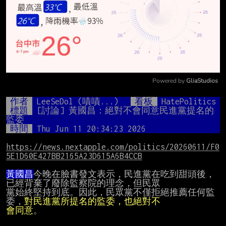
Powered by 
GliaStudios
Mute
作者
LeeSeDol (嘖嘖...)
看板
HatePolitics
標題
[討論] 黃國昌：絕對不會同意民進黨提名的
監委
時間
Thu Jun 11 20:34:23 2026
https://news.nextapple.com/politics/20260611/F0
5E1D60E427BB2165A23D615A6B4CCB
黃國昌
今晚在臉書發文表示，民進黨在吃到甜頭後，
已經背棄了廢除監察院的理念，但民眾

黨始終堅持到底。因此，民眾黨不僅拒絕推薦任何監
委，
會同意
。
