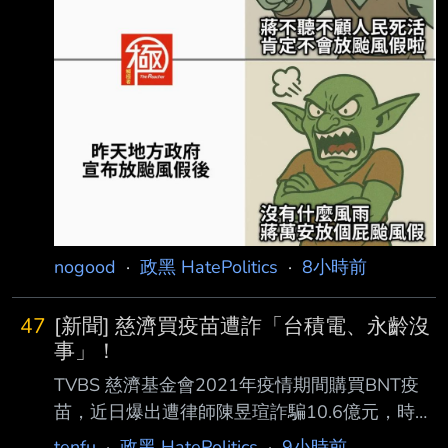
nogood
·
政黑 HatePolitics
·
8小時前
47
[新聞] 慈濟買疫苗遭詐「台積電、永齡沒
事」！
TVBS 慈濟基金會2021年疫情期間購買BNT疫
苗，近日爆出遭律師陳昱瑄詐騙10.6億元，時任
衛 福部長陳時中於7日表示，當初對他做出不實
tenfu
·
政黑 HatePolitics
·
9小時前