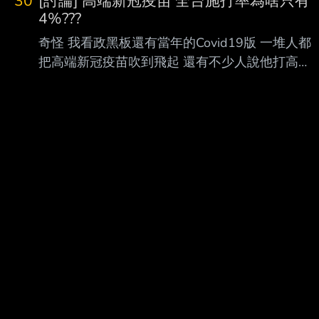
30
[討論] 高端新冠疫苗 全台施打率為啥只有
4%???
奇怪 我看政黑板還有當年的Covid19版 一堆人都
把高端新冠疫苗吹到飛起 還有不少人說他打高端
到現在都沒有染疫過 結果這麼神的疫苗 全台灣只
有4%的人打過 全台灣的青鳥也是保底40% 結果
有36%的青鳥也不打高端 到底是為什麼啊? 好奇
怪喔~ --