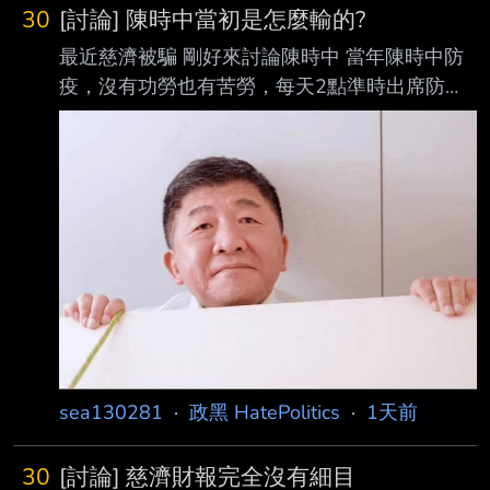
30
[討論] 陳時中當初是怎麼輸的?
最近慈濟被騙 剛好來討論陳時中 當年陳時中防
疫，沒有功勞也有苦勞，每天2點準時出席防疫
記者會 當年不少人守著2點看他報數字 比當年八
點檔全民一起看還要熱鬧 部分人口中防疫大功
臣的他 怎麼會輸將近十個百分點? --
sea130281
·
政黑 HatePolitics
·
1天前
30
[討論] 慈濟財報完全沒有細目