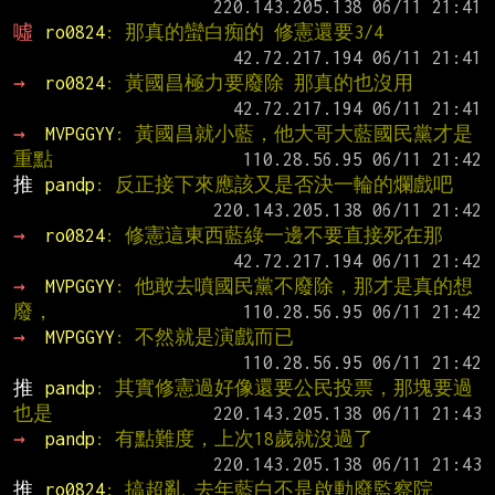
噓 
ro0824
: 那真的蠻白痴的 修憲還要3/4
→ 
ro0824
: 黃國昌極力要廢除 那真的也沒用
→ 
MVPGGYY
: 黃國昌就小藍，他大哥大藍國民黨才是
重點
推 
pandp
: 反正接下來應該又是否決一輪的爛戲吧
→ 
ro0824
: 修憲這東西藍綠一邊不要直接死在那
→ 
MVPGGYY
: 他敢去噴國民黨不廢除，那才是真的想
廢，
→ 
MVPGGYY
: 不然就是演戲而已
推 
pandp
: 其實修憲過好像還要公民投票，那塊要過
也是
→ 
pandp
: 有點難度，上次18歲就沒過了
推 
ro0824
: 搞超亂 去年藍白不是啟動廢監察院