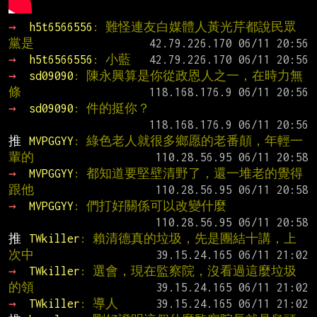
→ 
h5t6566556
: 難怪連友白媒體人黃光芹都說民眾
黨是
→ 
h5t6566556
: 小藍
→ 
sd09090
: 陳永興算是你從政恩人之一，在時力無
條
→ 
sd09090
: 件的挺你？
推 
MVPGGYY
: 綠色老人就很多鄉愿的老番顛，年輕一
輩的
→ 
MVPGGYY
: 都知道要堅壁清野了，還一堆老的覺得
跟他
→ 
MVPGGYY
: 們打好關係可以改變什麼
推 
TWkiller
: 賴清德真的垃圾，先是團結十講，上
次中
→ 
TWkiller
: 選會，現在監察院，沒看過這麼垃圾
的領
→ 
TWkiller
: 導人