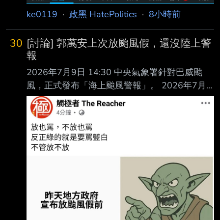
ke0119
·
政黑 HatePolitics
·
8小時前
30
[討論] 郭萬安上次放颱風假，還沒陸上警
報
2026年7月9日 14:30 中央氣象署針對巴威颱
風，正式發布「海上颱風警報」。 2026年7月9
日 20:00 郭萬安經「北北基桃」四市既有平台討
論達成共識後，正式宣布 7 月 10 日「停止上班
上課」。 2026年7月10日 02:30 隨著颱風暴風
圈逼近台灣陸地，中央氣象署進一步發布「海上
陸上颱風警報」。 咦？蔭偉是不是沒有給出正
確的講稿 郭萬安這次推給中央沒發佈陸上警
報，是不是哪裡怪怪的？ --