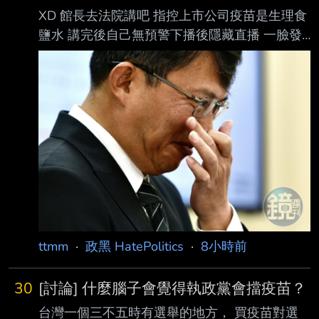
XD 館長去法院講吧 指控上市公司疫苗是生理食
鹽水 講完後自己無預警下播後隱藏直播 一臉發
現講了不該說的狗樣 土城三兄弟 又更進一步
https://youtu.be/k7g11ml5yno?
si=bw1Eapgq19HmYr8i --
ttmm
·
政黑 HatePolitics
·
8小時前
30
[討論] 什麼腦子會覺得執政黨會擋疫苗？
台灣一個三不五時有選舉的地方， 買疫苗對選