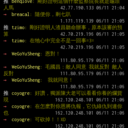
推 
benqlove
: 剛好證明這個什麼監察院長就是龜頭
人馬
→ 
breacal
: 隨便你，剩七趴
推 
tzimo
: 剛好證明人渣昌聽命辦事，原本該審的預
算
→ 
tzimo
: 在牠心中完全不是一回事=3=
→ 
WeGoYuSheng
: 恩對！
→ 
WeGoYuSheng
: 毛國昌：敵人同意 我就反對 敵人
反對
→ 
WeGoYuSheng
:  我就同意！
推 
coyogre
: 好讚，獨派陳大老可以看看你養的爛貨
現
→ 
coyogre
: 在怎麽對你恩將仇報，它仇綠仇到連你
也
→ 
coyogre
: 可砍掉！！XD