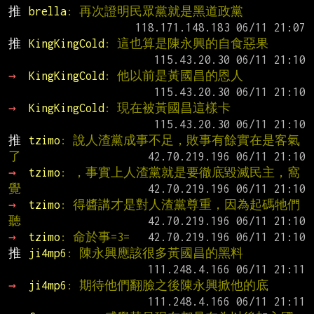
推 
brella
: 再次證明民眾黨就是黑道政黨
推 
KingKingCold
: 這也算是陳永興的自食惡果
→ 
KingKingCold
: 他以前是黃國昌的恩人
→ 
KingKingCold
: 現在被黃國昌這樣卡
推 
tzimo
: 說人渣黨成事不足，敗事有餘實在是客氣
了
→ 
tzimo
: ，事實上人渣黨就是要徹底毀滅民主，窩
覺
→ 
tzimo
: 得醬講才是對人渣黨尊重，因為起碼牠們
聽
→ 
tzimo
: 命於事=3=
推 
ji4mp6
: 陳永興應該很多黃國昌的黑料
→ 
ji4mp6
: 期待他們翻臉之後陳永興掀他的底