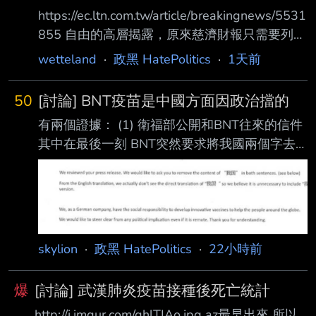
https://ec.ltn.com.tw/article/breakingnews/5531
855 自由的高層揭露，原來慈濟財報只需要列總
目就可，明細都省略。 慈濟2021年為疫苗對外
wetteland
·
政黑 HatePolitics
·
1天前
募款35.16億元、對內動用28億元， 災害救助共
支出63.86億元，這包括買疫苗的支出。 但因為
50
[討論] BNT疫苗是中國方面因政治擋的
都沒有細目， 所以不知道買疫苗是花了35.16億
有兩個證據： (1) 衛福部公開和BNT往來的信件
+28億， 還是63.86億裡面的多少錢。 35.16億
其中在最後一刻 BNT突然要求將我國兩個字去
+28億=63.16億， 依當時匯率約2.2638億美
掉 https://i.mopix.cc/znsIxB.jpg 衛福部將我國改
元。 這也與慈濟最近聲稱花2.05億美元，過去
成台灣後 就沒下文了 其中信件中的我國兩個中
宣稱1.75億美元，都
文字 還是簡體 很明顯就是中國方面提出的要求
BNT公司再複製下來 (2) 在郭台銘公開的 和BNT
大股東的信件 裡面有提到 BNT和台灣間的交易
skylion
·
政黑 HatePolitics
·
22小時前
沒能完成 只有一個原因 就是我們用的名稱 上海
復星不同意 郭台銘的本意是想指責政府意識形
爆
[討論] 武漢肺炎疫苗接種後死亡統計
態 但政府公佈協議 我方用的名稱 是用Republic
http://i.imgur.com/ghlTIAo.jpg az最早出來 所以
o