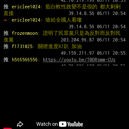
推 
ericlee1024
: 藍白軟性政變不是假的 都大剌剌
直接
→ 
ericlee1024
: 嗆給全國人看嘍
推 
frozenmoon
: 證明了民眾黨只是為反對而反對民
進黨
推 
f1731025
: 關燈進度87趴 加油
推 
h5t6566556
: 
https://youtu.be/T0DRsmm-CUs