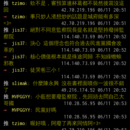
推 
tzimo
: 欸不是，審預算連杯葛都不裝然後當沒這
回
→ 
tzimo
: 事只炒人渣想炒的話題是城府能有多深
=3=
推 
jis37
: 絕對不同意監察院長提名就是堅持廢掉監
察院
→ 
jis37
: 決心 這個理念也符合過去民進黨國會改
革的
→ 
jis37
: 核心價值根本就是殊途同歸 不知綠蟾蜍
邪教
→ 
jis37
: 徒哭爸三小！
推 
slimak
: 什麼陳永興 沒在書裡面噴你一波很不錯
了
推 
MVPGGYY
: 小藍想要廢監察院，先回頭去問自己大
哥國
→ 
MVPGGYY
: 民黨好嗎
推 
tzimo
: 喔好哦，阿廢了再來同情阿=3=