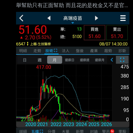
舉幫助只有正面幫助 而且花的是稅金又不是官
員口袋 的錢，是什麼低能腦會在那邊喊 「執政
黨擋疫苗」？ 你們這種低能兒都知道買不到 疫
苗會掉票了，你們口中萬惡 的民進黨會不知道
嗎？ 要打買不到疫苗說真的也就算了， 台灣確
實面臨很難買到疫苗的問題， 打擋疫苗真的低
能兒一個。 北七 -- 台灣這麼多疫苗可以打， 有
差高端一支嗎？ 還是你是想說買斷了BNT的中
國 禁止中國人打BNT、AZ 莫德納， 只給你們打
柯腥疫苗嗎？ 擋疫苗只給你打高端的話 高端會
只有5%嗎？ 會像中國