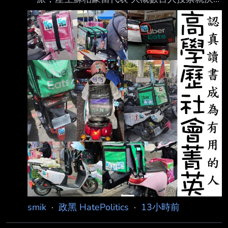
定了 跟一般公司工會代表成立的人數相差很遠
結果多數外送員 不管是關心還是不關心 或是認
爲蘇柏豪不能代表外送員發聲的 都無力阻止 全
部外送員都被拉去當政治作秀祭品 這票人在修
法前 卻沒有先想辦法產生正式的代表 現在都任
人宰割 --
smik
·
政黑 HatePolitics
·
13小時前