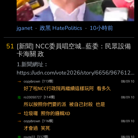
jganet
·
政黑 HatePolitics
·
10小時前
51
[新聞] NCC委員唱空城…藍委：民眾設備
卡海關 政
1.新聞網址︰
https://udn.com/vote2026/story/6656/9676124
2.新聞來源︰聯合 3.完整新聞標題： NCC委員
唱空城…藍委：民眾設備卡海關 政院不能手一攤
4.完整新聞內容︰ ＮＣＣ進入沒有委員的空窗
期，審核廣播電視、射頻設備等業務均停擺，民
眾、業者陳情 也湧入藍綠立委辦公室。國民黨
立委黃健豪表示，這兩天已有上市公司因要等Ｎ
ＣＣ審核 通過，設備卡在海關，行政院不能