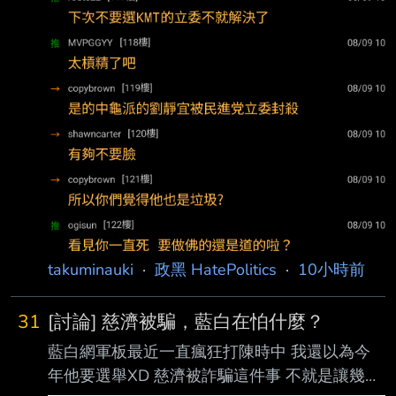
「兩手一攤」，應盡快協調各部會處理此事。
黃健豪說，這幾天接到不少業者陳情，若設備遲
遲沒人審核，商品先
takuminauki
·
政黑 HatePolitics
·
10小時前
31
[討論] 慈濟被騙，藍白在怕什麼？
藍白網軍板最近一直瘋狂打陳時中 我還以為今
年他要選舉XD 慈濟被詐騙這件事 不就是讓幾個