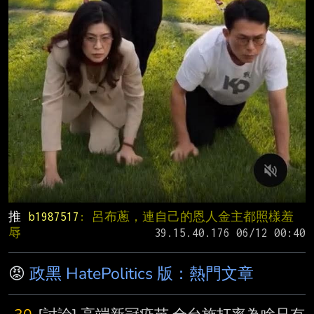
推 
b1987517
: 呂布蔥，連自己的恩人金主都照樣羞
辱
😡
政黑 HatePolitics 版：熱門文章