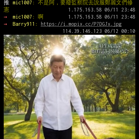
推 
mic1007
: 不是阿，要廢監察院去說服鄭麗文們修
憲
→ 
mic1007
: 啊
→ 
Barry911
: 
https://i.mopix.cc/P7DGJx.jpg