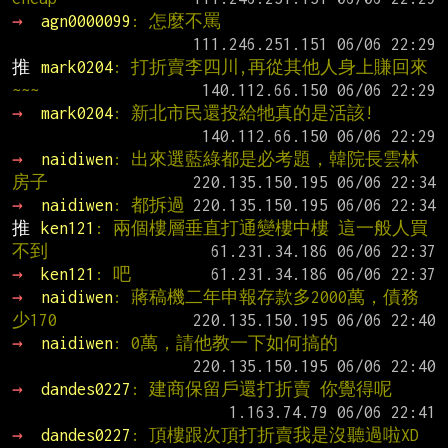
→ 
agn0000099
: 怎麼不罵
推 
mark0204
: 打折賣李四川,再從其他人身上賺回來
~~~
→ 
mark0204
: 新北市民還投給牠真的是活該!
→ 
naidiwen
: 出來選藍綠都是必考題，韓院長雲林
房子
→ 
naidiwen
: 都拆過
推 
ken121
: 兩個樓層垂直打通變樓中樓 這一般人買
不到
→ 
ken121
: 吧
→ 
naidiwen
: 蔣稿機二年申報存款多2000萬，債務
少170
→ 
naidiwen
: 0萬，請他教一下如何搞的
→ 
dandes0227
: 建商保留戶還打折賣 你覺得呢
→ 
dandes0227
: 頂樓跟次頂打折賣我是沒聽過啦XD