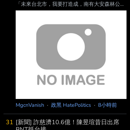
「未來台北市，我要打造成，南有大安森林公
園，北有榮星花園!」 沈伯洋，人家要蓋花園跟
公園欸！你怎麼比？該識相點退選了啦! 沈伯洋
建議你蓋一個台北101不然打不贏喔 --
MgcnVanish
·
政黑 HatePolitics
·
8小時前
31
[新聞] 詐慈濟10.6億！陳昱瑄昔日出席
BNT抵台接