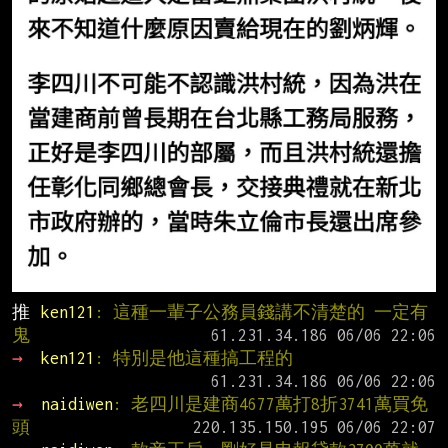
推 
ken121
: 這種一輩子公務員錢講不清楚的 一定有
鬼
→ 
ken121
: 特別是他這種搞工程的
→ 
naidiwen
: 老四川是建商4677萬打8折3741萬買免
頭