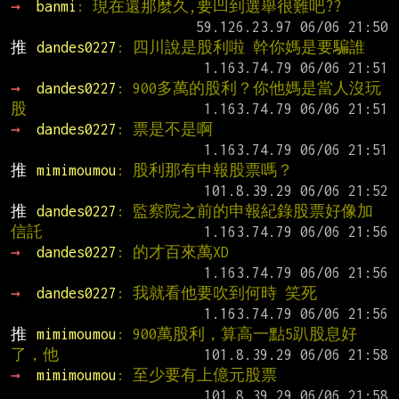
→ 
banmi
: 現在還那麼久,要凹到選舉很難吧??
推 
dandes0227
: 四川說是股利啦 幹你媽是要騙誰
→ 
dandes0227
: 900多萬的股利？你他媽是當人沒玩
股
→ 
dandes0227
: 票是不是啊
推 
mimimoumou
: 股利那有申報股票嗎？
推 
dandes0227
: 監察院之前的申報紀錄股票好像加
信託
→ 
dandes0227
: 的才百來萬XD
→ 
dandes0227
: 我就看他要吹到何時 笑死
推 
mimimoumou
: 900萬股利，算高一點5趴股息好
了，他
→ 
mimimoumou
: 至少要有上億元股票