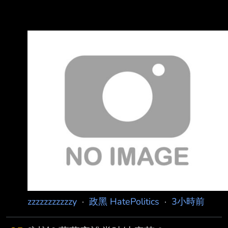
zzzzzzzzzzzy
·
政黑 HatePolitics
·
3小時前