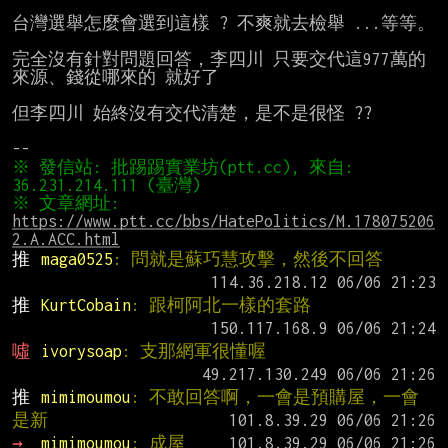
台灣選舉怎麼會選到這樣 ? 不爽就去檢舉 ...等等。

完全沒有針對問題回答，李四川 只要交代這977萬的
來源、錢從哪來的 就好了

但李四川 始終沒有交代清楚，是不是很怪 ??

※ 發信站: 批踢踢實業坊(ptt.cc), 來自: 
※ 文章網址: 
https://www.ptt.cc/bbs/HatePolitics/M.178075206
2.A.ACC.html
推 
maga0525
: 問就是蘇巧慧攻擊，然後不回答
推 
KurtCobain
: 跟柯阿北一樣的套路
噓 
ivorysoap
: 支那網軍很懂喔
推 
mimimoumou
: 不敢回答啊，一會是預購屋，一會
是新
→ 
mimimoumou
: 成屋