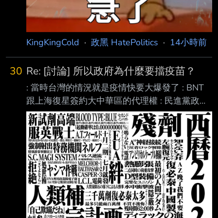
KingKingCold
·
政黑 HatePolitics
·
14小時前
30
Re: [討論] 所以政府為什麼要擋疫苗？
: 當時台灣的情況就是疫情快要大爆發了 : BNT
跟上海復星簽約大中華區的代理權 : 民進黨政府
不想要跟上海買東西 : 硬要跟BNT原廠採購 : 但
是BNT原廠已經把代理權賣給復星 : 他們也不能
直接繞過代理商賣給台灣 : 郭董跟台積電還有慈
濟才會主動要求由民間採購 : 民間採購才會有掮
客跟詐騙問題 : 所以民進黨為什麼不要跟上海復
星買疫苗？ : 直接由政府出面採購不就好了？ : -
---- 陳時中當時刻意為國產疫苗保留市場份額，
但國產疫苗開發速度太慢 陳時中又沉醉於小島