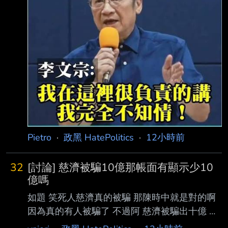
更新時間：2026.08.07 16:03 慈濟基金會於疫
情期間採購BNT疫苗時，遭彰化律師公會前理事
長陳昱瑄及互道宗教組織李 世宗家族合謀，詐
騙10.6億元顧問費。
Pietro
·
政黑 HatePolitics
·
12小時前
32
[討論] 慈濟被騙10億那帳面有顯示少10
億嗎
如題 笑死人慈濟真的被騙 那陳時中就是對的啊
因為真的有人被騙了 不過阿 慈濟被騙出十億 帳
面應該要寫吧 慈濟有帳吧 沒顯示嗎 還是說不用