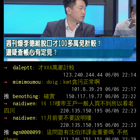
→ 
daleptt
: 才XXX萬麥計較
→ 
mimimoumou
: doig：kmt貪污正常啊
推 
benothing
: 確實
→ 
naidiwen
: 16 17樓帝王戶一般人買不到所以看老
四川
→ 
naidiwen
: 11月前要不要說明嘍
推 
agn0000099
: 這問題有沈伯洋課金重要嗎 不然
cheap