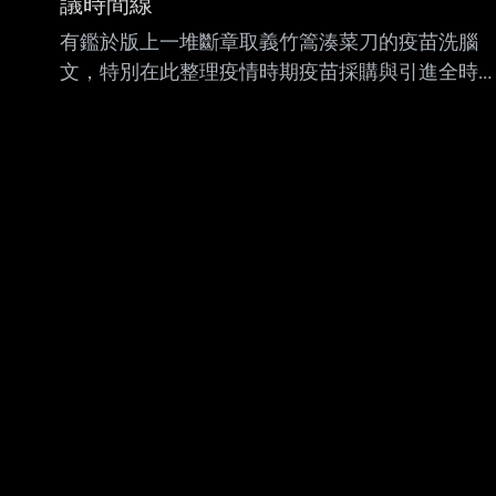
議時間線
有鑑於版上一堆斷章取義竹篙湊菜刀的疫苗洗腦
文，特別在此整理疫情時期疫苗採購與引進全時
間線 看完這篇你就不需要再去看其他胡扯文了，
把洗壞的記憶再度重置回真實歷史記憶 文章會分
做兩部份，第一部分解析疫情期間各大疫苗品牌
的引進與台灣需求狀況，第二部分探討BNT复必
泰疫苗事件始末 第一部分： 2020下半年 政府簽
約預購AZ疫苗1000萬劑，全球疫苗仍未上市。
政府提供研發補助給高端、聯亞等本土生技公司
進行第一、二期臨床試驗。 需求狀況：2020 年
台灣疫情控制良好，疫苗需求尚未急迫。 2021年
2月 政府簽約