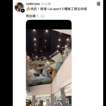
爲什麼藍白（政黑點）執政的城市 都會發生這
種工安 藍白畜都吃了那麼多的台北廚餘 就放過
牠們吧 另外八卦板是不是根本不討論這件事？ -
-