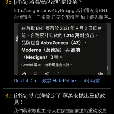
35
[討論] 蔣萬安說當時缺疫苗？
http://i.imgur.com/z4byBru.jpg 當初還沒進BNT
台灣還有一千多萬 只要分配得宜 加上優先順序
以及後續台灣製造的高端補上 基本上就可以度
過疫苗偏少的狀況 我是不懂蔣萬安為什麼說當
時缺疫苗 那既然缺疫苗 陳時中就更沒有阻擋的
理由 唯一解釋就是國民黨力挺的法律顧問 “說不
定“國民黨也想分 加上可以讓上海代理商賺錢 還
可以賺名聲 話說回來 所以蔣萬安說當初缺疫苗
他有去查證過了嗎 以及 高端真的不錯 經過這幾
年的實驗證明 確實是有效的疫苗 當初都被國民
黨抹黑了 --
DosTaLiCa
·
政黑 HatePolitics
·
4小時前
30
[討論] 沈伯洋輸定了 蔣萬安拋出重磅政
見！
我們蔣家救世主 今天在媒體面前拋出重磅政見