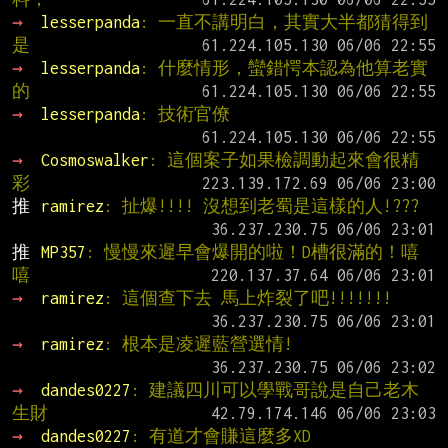
→ 
lesserpanda
: 一直不講明白，其實大半都猜得到
是
→ 
lesserpanda
: 什麼情形，蠻錯愕本認為他算老實
的
→ 
lesserpanda
: 技術官僚
→ 
Cosmoswalker
: 這個案子如果檢調動起來會很精
彩
推 
ramirez
: 扯爆!!!! 沒想到老蜀是這樣的人!???
推 
MP357
: 慢慢來遲早會爆開的啦！D槽很滿的！嘻
嘻
→ 
ramirez
: 這個查下去 馬上炸裂了吧!!!!!!!
→ 
ramirez
: 根本是凌遲藍營選情!
→ 
dandes0227
: 建議四川可以學戰哥說是自己老木
生財
→ 
dandes0227
: 有道才會賺這麼多XD