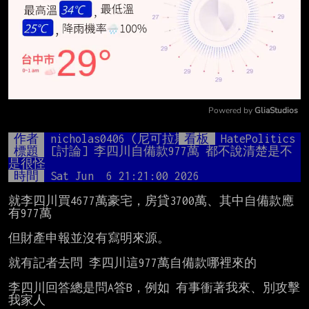
Powered by 
GliaStudios
Mute
作者
nicholas0406 (尼可拉斯)
看板
HatePolitics
標題
[討論] 李四川自備款977萬 都不說清楚是不
是很怪
時間
Sat Jun  6 21:21:00 2026
就李四川買4677萬豪宅，房貸3700萬、其中自備款應
有977萬

但財產申報並沒有寫明來源。

就有記者去問 李四川這977萬自備款哪裡來的

李四川回答總是問A答B，例如 有事衝著我來、別攻擊
我家人
