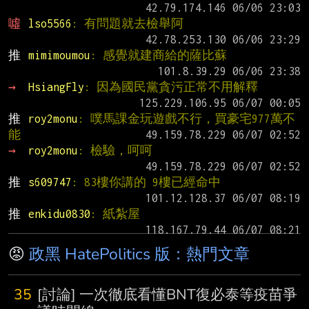
噓 
lso5566
: 有問題就去檢舉阿
推 
mimimoumou
: 感覺就建商給的薩比蘇
→ 
HsiangFly
: 因為國民黨貪污正常不用解釋
推 
roy2monu
: 噗馬課金玩遊戲不行，買豪宅977萬不
能
→ 
roy2monu
: 檢驗，呵呵
推 
s609747
: 83樓你講的 9樓已經命中
推 
enkidu0830
: 紙紮屋
😡
政黑 HatePolitics 版：熱門文章
35
[討論] 一次徹底看懂BNT復必泰等疫苗爭