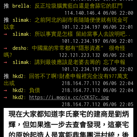
推 
brella
: 反正垃圾腦糞藍白還是會舔它的肛門
推 
slimak
: 之前阿北的副市長隨隨便便就有現金可
以拿
→ 
slimak
: 所以事實是怎樣 留給當事人去說明吧..
→ 
desho
: 中國黨的常常都有"隱形資產"  很奇怪
嗎?
→ 
slimak
: 講到最後應該是老婆去籌的 忘了申報
推 
hkd2
: 回答不了啊!財產申報裡完全沒有977萬支
出或
→ 
hkd2
: 負債
→ 
hkd2
: 
https://i.mopix.cc/cCKS7c.jpg