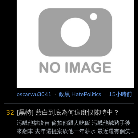
情期間，慈濟基金會為協助採購BNT疫苗，遭彰
化律師公會前理事長陳昱瑄與 通緝犯李易儒詐
騙顧問費10.6億元。曾遭藍白痛批擋疫苗的行政
院政委陳時中今（7日）表 示，當初不實指控者
應向社會道歉。對此，國民黨立委洪孟楷認為，
「真的沒有人需要跟陳 時中道歉」，國人不是
笨蛋，幾年的時間，不會因為哏圖出來，就洗掉
國人的記憶。當時就 是政府沒有準備疫苗，大
oscarwu3041
·
政黑 HatePolitics
·
15小時前
32
[黑特] 藍白到底為何這麼恨陳時中？
污衊他擋疫苗 偷拍他跟人吃飯 污衊他鹹豬手後
來翻車 去年還提案砍他一年薪水 最近還有個笑