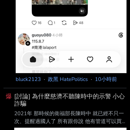
bluck2123
·
政黑 HatePolitics
·
10小時前
爆
[討論] 為什麼慈濟不聽陳時中的示警 小心
詐騙
2021年 那時候的衛福部長陳時中 就已經不只一
次、提醒過國人了 所有跟你說 他有管道可以買
到BNT疫苗的 都是掮客、詐騙犯 陳時中都已經