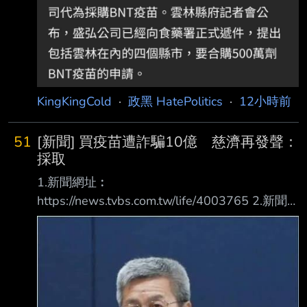
KingKingCold
·
政黑 HatePolitics
·
12小時前
51
[新聞] 買疫苗遭詐騙10億 慈濟再發聲：
採取
1.新聞網址︰
https://news.tvbs.com.tw/life/4003765 2.新聞
來源︰ TVBS 3.完整新聞標題： 買疫苗遭詐騙
10億 慈濟再發聲：採取法律措施捍衛捐款大眾
權益 4.完整新聞內容︰ 買疫苗遭詐騙10億 慈
濟再發聲：採取法律措施捍衛捐款大眾權益 記
者：陳昫蓁 發佈時間：2026.08.07 16:03 最後