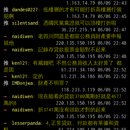
推 
dandes0227
: 低樓層的才有可能打折高樓層打個
屁啊
推 
silentsand
: 憑國民黨黨證就可以頂樓打折啦
→ 
naidiwen
: 老四川問題是都當公務員財產要申報
就他
→ 
naidiwen
: 記錄存貸款股票金額對不起來
推 
ken121
: 有藏錢吧 不然公務員收入太好算了 都
是固
→ 
ken121
: 定的
推 
IMBonjwa
: 財產不明罪？
→ 
naidiwen
: 現在能看的貸款3700萬剛好就是4677
萬的8
→ 
naidiwen
: 折3741萬沒有頭款才對的起來
→ 
lesserpanda
: 4,正常貸款、付款都有單據和資
料，