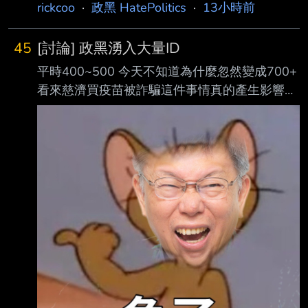
rickcoo
·
政黑 HatePolitics
·
13小時前
45
[討論] 政黑湧入大量ID
平時400~500 今天不知道為什麼忽然變成700+
看來慈濟買疫苗被詐騙這件事情真的產生影響了
搞到藍白共網軍都坐不住了 花大量人力進來替
當初怎麼黑陳時中洗地 不過你從新聞也能看出
來 一堆藍白共政治人物忽然被迫回答這題 他們
除了加碼加註死不認錯之外好像也沒有其他手段
滅火 所以變成 他們在麥克風前面死不道歉 繼續
騙藍白支持者 同時出現一堆平時沒在逛政黑的
ID幫他們洗地洗白 竄改歷史 把之前騙台灣民眾
的那套發霉論述拿出來用 可憐阿 藍白共網軍 --