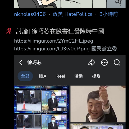
nicholas0406
·
政黑 HatePolitics
·
8小時前
爆
[討論] 徐巧芯在臉書狂發陳時中圖
https://i.imgur.com/2YmC2HL.jpeg
https://i.imgur.com/CJ3w0eP.png 國民黨立委徐
巧芯 今天連發三篇臉書文在罵陳時中 有一篇又
開始連連看了 然後最新一篇狂發跟陳時中有關的
圖 這女人是不是精神有問題？ 她到底對陳時中
有什麼執念？ --