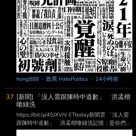
鎖國的成功而高傲自滿 遲未積極處
hong888
·
政黑 HatePolitics
·
14小時前
37
[新聞] 「沒人需跟陳時中道歉」 洪孟楷
嗆綠洗
https://bit.ly/45JXViV ETtoday新聞雲 「沒人需
跟陳時中道歉」 洪孟楷嗆綠洗記憶：是你們沒
準備疫苗 記者陳怡潔／台北報導 2021年新冠疫