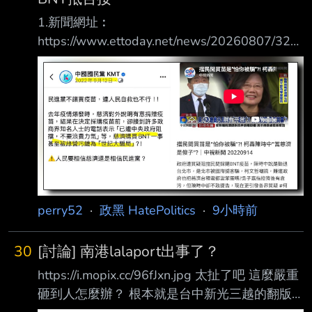
1.新聞網址︰
https://www.ettoday.net/news/20260807/321
5313.htm 2.新聞來源︰ ETToday 3.完整新聞標
題： 詐慈濟10.6億！陳昱瑄昔日出席BNT抵台
接機 與陳時中同框畫面曝 4.完整新聞內容︰
記者劉人豪／台北報導 慈濟基金會2021年在疫
情期間購買BNT疫苗，卻遭彰化律師公會前理事
長陳昱瑄與「互道 」宗教組織李世宗家族合
謀，騙取10.6億元「顧問費」。對此，慈濟今
（7）日發出聲明 ，強調本案經法官審理後，如
法院認定被告等人確係成立犯罪並且有犯
perry52
·
政黑 HatePolitics
·
9小時前
30
[討論] 南港lalaport出事了？
https://i.mopix.cc/96fJxn.jpg 太扯了吧 這麼嚴重
砸到人怎麼辦？ 根本就是台中新光三越的翻版