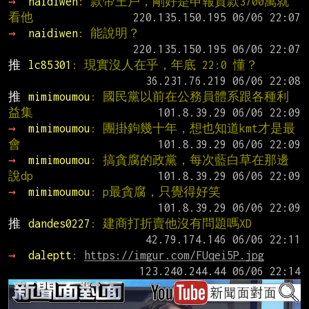
→ 
naidiwen
: 款帝王戶，剛好是申報貸款3700萬就
看他
→ 
naidiwen
: 能說明？
推 
lc85301
: 現實沒人在乎，年底 22:0 懂？
推 
mimimoumou
: 國民黨以前在公務員體系跟各種利
益集
→ 
mimimoumou
: 團掛鉤幾十年，想也知道kmt才是最
會
→ 
mimimoumou
: 搞貪腐的政黨，每次藍白草在那邊
說dp
→ 
mimimoumou
: p最貪腐，只覺得好笑
推 
dandes0227
: 建商打折賣他沒有問題嗎XD
→ 
daleptt
: 
https://imgur.com/FUqei5P.jpg