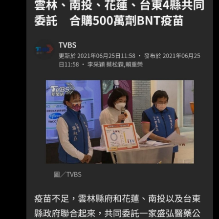
位知名媒體人/民調公司老闆指控 (題外話 後來他
因為造謠誹謗 被法院依加重誹謗罪判刑+賠錢)
這樣的風聲(事後證明幾乎都是造謠)當時非常多
上面只是其中兩個例子 徐嶔煌當時也在做疫苗
掮客這個議題的調查報導 所以他就放出風聲說
自己想買BNT疫苗 然後真的就有一個人聽到風
聲跑來接觸他 兩個人約在板橋的某地碰面 這個
人的名片上的頭銜是簡體字的 是中國的某環保
科技股份有限公司