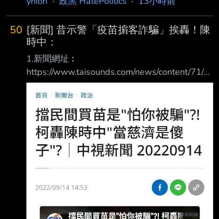
yniori
·
政黑 HatePolitics
·
13小時前
去管什麼帳呢 該不會 偽造文書吧 查下去做假帳
就好笑了 慈濟啊慈濟 誰做假帳呢 --
50
[新聞] 昔示警「疫苗掮客詐騙」挨轟！陳
時中：
1.新聞網址︰
https://www.taisounds.com/news/content/71/2
81893 2.新聞來源︰ 太報 3.完整新聞標題： 昔
示警「疫苗掮客詐騙」挨轟！陳時中：當年無數
抹黑、真相終於被看見 4.完整新聞內容︰
2026-08-07 12:10 / 作者 綜合中心 律師陳昱
瑄、疫苗掮客李易儒2021年間涉嫌假稱「上海
復星大股東」名義協助慈濟基金會 購買疫苗，
誆騙慈濟10.6億高額「委任費」，近日因陳昱
瑄、李易儒等人遭檢方起訴才使 全案曝光。回
顧當時，時任衛福部長陳時中擔任中央