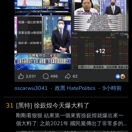
oscarwu3041
·
政黑 HatePolitics
·
9小時前
31
[黑特] 徐嶔煌今天爆大料了
剛剛看狠狠 結果第一個來賓徐嶔煌就爆出來一
個大料了: 之前2021年 國民黨傳出了非常多的鬼
故事 例如有人指控(到底是誰他沒有講) 另外有一