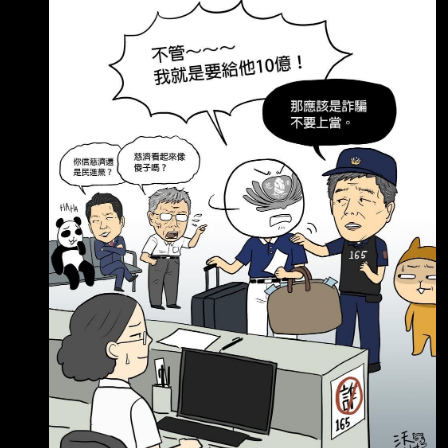
跟慈濟說了，小心詐騙，有人跟你說他可以買到
疫苗的都是騙子 但慈濟不管，我就是要給人騙
然後，被騙了以後 也不報警，還說是 事後看報
紙才知道 會不會太扯啊，被騙走10億 完全不知
道之外，還說 我也是看報紙 才知道的 還不聽別
人的示警，小心有詐騙 堅持要給人騙，為什麼慈
濟會這樣幹 ?? --