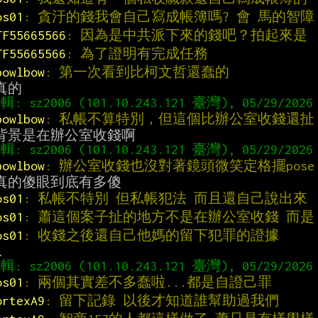
os01
: 貪汙的錢我會自己寫成帳簿嗎? 會 馬的智障
TF55665566
: 因為是中共派下來的錢吧？拍起來是
TF55665566
: 為了證明有完成任務
bowlbow
: 第一次看到比柯文哲還蠢的
bowlbow
: 私帳不算特別，但這個比辦公室收錢還扯
bowlbow
: 辦公室收錢也沒對著鏡頭微笑定格擺pose
os01
: 私帳不特別 但私帳犯法 而且還自己說出來
os01
: 蕭這個案子扯的地方不是在辦公室收錢 而是
os01
: 收錢之後還自己他媽的留下犯罪的證據
os01
: 兩個其實差不多蠢啦...都是自證己罪
ortexA9
: 留下記錄 以後才知道誰幫助過我們