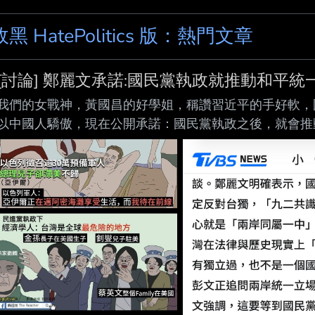
政黑 HatePolitics 版：熱門文章
[討論] 鄭麗文承諾:國民黨執政就推動和平統
我們的女戰神，黃國昌的好學姐，稱讚習近平的手好軟，
以中國人驕傲，現在公開承諾：國民黨執政之後，就會推
統一。 https://youtube.com/shorts/RX64WiBdJoI?si=2