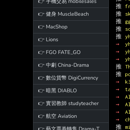
👉 手機交易 mobilesales
推 
f
👉 健身 MuscleBeach
推 
s
推 
g
👉 MacShop
推 
s
推 
y
👉 Lions
→ 
y
→ 
y
👉 FGO FATE_GO
→ 
y
👉 中劇 China-Drama
推 
T
推 
p
👉 數位貨幣 DigiCurrency
→ 
k
→ 
t
👉 暗黑 DIABLO
→ 
A
👉 實習教師 studyteacher
→ 
A
→ 
A
👉 航空 Aviation
→ 
c
推 
m
👉 藝文票券轉售 Drama-Ticket