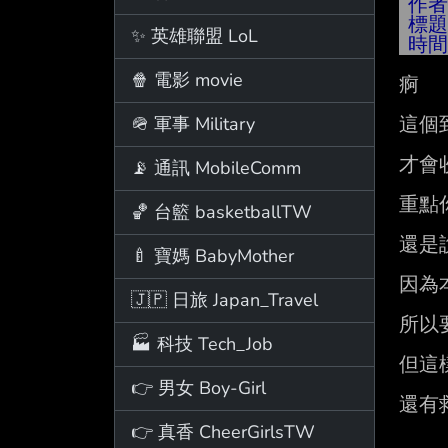
作
標
✨ 英雄聯盟 LoL
時
🍿 電影 movie
痾

🪖 軍事 Military
這個
才會
📡 通訊 MobileComm
重點
🏀 台籃 basketballTW
還是說
🍼 寶媽 BabyMother
因為
🇯🇵 日旅 Japan_Travel
所以
🏭 科技 Tech_Job
但這
👉 男女 Boy-Girl
還有
👉 真香 CheerGirlsTW