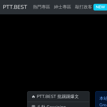
PTT.BEST
熱門專區
紳士專區
敲打政客
NEW
🔥 PTT.BEST 批踢踢爆文
本
Gre
💬 八卦 Gossiping