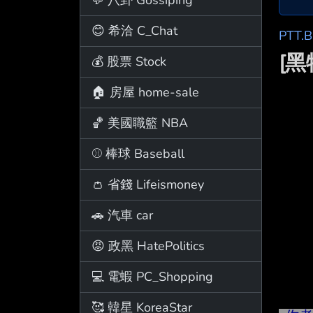
😊 希洽 C_Chat
PTT.
[
💰 股票 Stock
🏠 房屋 home-sale
🏀 美國職籃 NBA
⚾ 棒球 Baseball
👛 省錢 Lifeismoney
🚗 汽車 car
😡 政黑 HatePolitics
💻 電蝦 PC_Shopping
🥰 韓星 KoreaStar