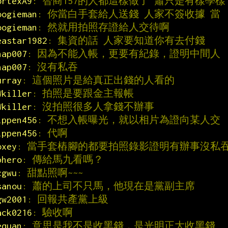
ortexA9
: 智商157的人都這樣做了 蕭只是有樣學樣
oogieman
: 你當白手套給人送錢 人家不簽收據 當
oogieman
: 然就用拍照存證給人交待啊
eastar1982
: 集資的話 人家要知道你有去付錢
nap007
: 因為不能入帳，更要有紀錄，證明中間人
nap007
: 沒有私吞
urray
: 這個照片是給真正出錢的人看的
Wkiller
: 拍照是要跟金主報帳
Wkiller
: 沒拍照很多人拿錢不辦事
ippen456
: 不想入帳曝光，就以相片為證向某人交
ippen456
: 代啊
oxey
: 當手套樁腳的都要拍照錄影證明有辦事沒私
bhero
: 傳給馬九看嗎？
cgwu
: 甜點照啊~~~
sanou
: 蕭的上司不只馬，他現在是黨副主席
gw2001
: 回報共產黨上級
ack0216
: 驗收啊
equan
: 意思是我不是收黑錢，是光明正大收黑錢