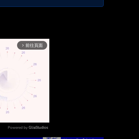
前往頁面
arrow_forward_ios
Powered by 
GliaStudios