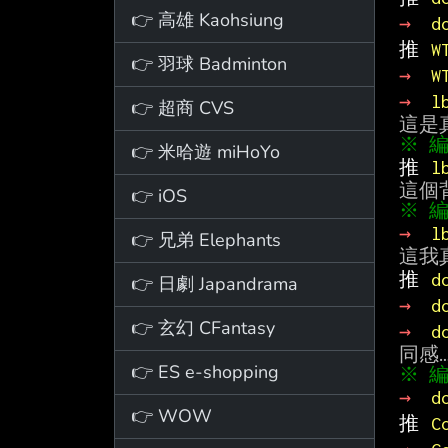
👉 高雄 Kaohsiung
→ 
d
推 
W
👉 羽球 Badminton
→ 
W
→ 
l
👉 超商 CVS
👉 米哈遊 miHoYo
推 
l
👉 iOS
→ 
l
👉 兄弟 Elephants
推 
d
👉 日劇 Japandrama
→ 
d
👉 玄幻 CFantasy
→ 
d
👉 ES e-shopping
→ 
d
👉 WOW
推 
C