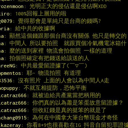
rozenmoon
: 光明正大的侵佔還是侵佔啊XDD
kiro
: 100%回報上層用的啦
g0079
: 覺得那會是單純只是台商的錢嗎?
oria
: 給中共的收據啊
ha
: 顯然這個錢跟那個台商沒有關係 他只是轉交的
ha
: 中間人 所以要拍照  就跟買個冷氣機電冰箱什
ha
: 麼的送到家裡 物流會拍個照 一樣的道理
ha
: 拍個照確定有把錢送給該送的人
hreeNG
: 中共最愛留證據了(￣▽￣)
opmentos
: 耶~ 物流拍照 有道理
33536
: 沒有照片 上面的人會以為中間人A走
aopuppy
: 不就互相提防，恐怖平衡
lcatraz666
: 就被迫給共產黨當把柄用的
lcatraz666
: 你們真的以為蕭是笨蛋故意留證據？
lcatraz666
: 但收紅錢是真的挺笨的就是了
hchang0915
: 為何在中國拿大筆台幣現金才奇怪
ikazeray
: 你看8+9也很喜歡在IG 抖音自留犯罪證