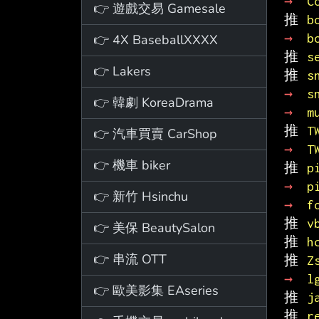
→ 
C
👉 遊戲交易 Gamesale
推 
b
→ 
b
👉 4X BaseballXXXX
推 
s
👉 Lakers
推 
s
→ 
s
👉 韓劇 KoreaDrama
→ 
m
推 
T
👉 汽車買賣 CarShop
→ 
T
👉 機車 biker
推 
p
→ 
p
👉 新竹 Hsinchu
→ 
f
推 
v
👉 美保 BeautySalon
推 
h
👉 串流 OTT
推 
Z
→ 
l
👉 歐美影集 EAseries
推 
j
推 
r