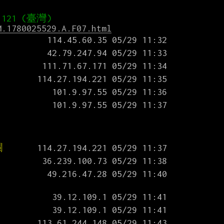
M.1780025529.A.F07.html
爛