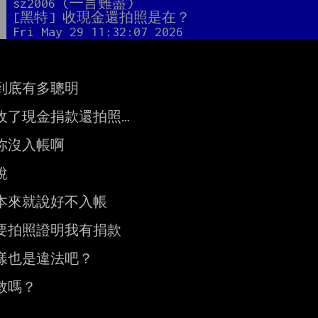
者
sz2006 (一言難盡)
題
[黑特] 收現金還拍照是在？
間
Fri May 29 11:32:07 2026
到底有多聰明

收了現金捐款還拍照…

你沒入帳啊



本來就說好不入帳

要拍照證明我有捐款

樣也是違法吧？

救嗎？
