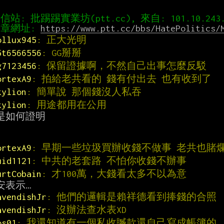
章網址: 
https://www.ptt.cc/bbs/HatePolitics/
ollux945
: 正大光明
5t6566556
: GG掰掰
g7123456
: 保留證據啊，不然自己出事怎麼反駁
ortexA9
: 拍給老共看的 錢有付出去 也有收到了
kylion
: 簡單說 那個錢沒人私吞
kylion
: 用途都用在公用
是如何證明

ortexA9
: 早期一些垃圾買辦收錢不做事 老共也賭
uid1121
: 中共的老套路 不怕你收錢不辦事
urtCobain
: 才100萬，大錢看太多不以為意
avendishJr
: 他們的邏輯是賴祥德看到捧錢的合照
avendishJr
: 沒辦法查水表XD
os01
: 我還知道有一個私收贓款還自己寫成帳簿的