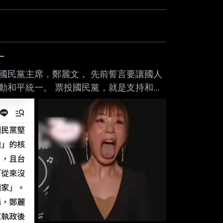
一
國民黨主席，鄭麗文， 先前誓言要讓國人
動和平統一。 票投國民黨，就是支持和平
kM8QXSbzFPreA6Q --