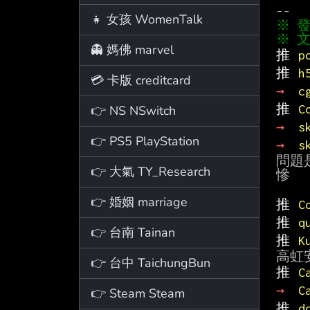
👧 女孩 WomenTalk
※ 文
👻 媽佛 marvel
推 
p
推 
h
💳 卡版 creditcard
→ 
c
推 
C
👉 NS NSwitch
→ 
s
👉 PS5 PlayStation
→ 
s
問題
👉 大氣 TY_Research
慘

👉 婚姻 marriage
推 
C
推 
q
👉 台南 Tainan
推 
K
👉 台中 TaichungBun
推 
C
→ 
C
👉 Steam Steam
推 
d