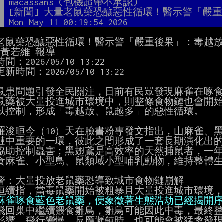
者
macassans (包機超帶不承認)
題
[新聞] 大量老鼠藥恐釀惡性循環！醫示警「嚴
間
Mon May 11 00:19:54 2026
老鼠藥恐釀惡性循環！醫示警「嚴重後果」：毒越放
黃若維 報導

：2026/05/10 13:22

新時間：2026/05/10 13:22

鼠患問題引發全民關注，日前有民眾發現麻雀在啄食
鼠藥被大量投進城市環境中，則整條食物鏈也會開始
以控制，形成「毒越放、鼠越多」的惡性循環。

羅浚晅今（10）天在臉書粉專發文指出，山麻雀、黑
鏈中重要的一環，彼此之間形成了一套長期演化出的
協助控制蟲害；黑翅鳶是高效率的天然捕鼠者，一年
食麻雀、小型鳥、鼠類域小型哺乳動物，維持整體生
警：大量投放老鼠藥恐導致城市食物鏈崩解

晅續指，當毒鼠藥開始被粗暴且大量投進城市環境，
麻雀啄食藍色老鼠藥，便象徵著生態浩劫已經揭開
飛回巢中繼續餵食雛鳥，雛鳥可能因此中毒，最終整
影響，飛行變慢、反應遲鈍時，也可能會被猛禽發現