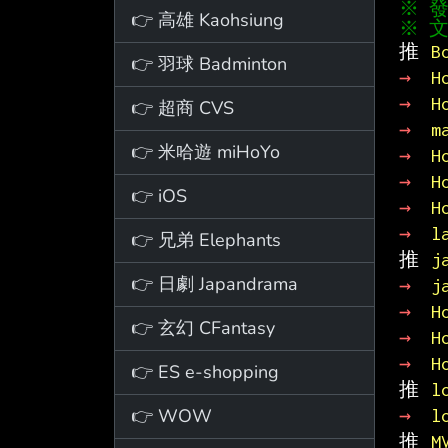
👉 高雄 Kaohsiung
※ 文
推 
B
👉 羽球 Badminton
→ 
H
→ 
H
👉 超商 CVS
→ 
m
👉 米哈遊 miHoYo
→ 
H
→ 
H
👉 iOS
→ 
H
→ 
l
👉 兄弟 Elephants
推 
j
👉 日劇 Japandrama
→ 
j
→ 
H
👉 玄幻 CFantasy
→ 
H
→ 
H
👉 ES e-shopping
推 
l
👉 WOW
→ 
l
推 
M