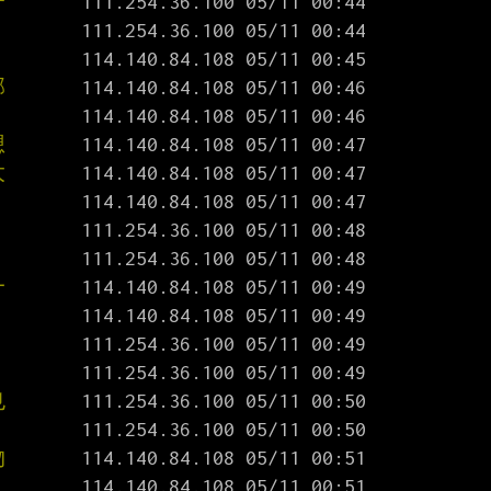
一
部
想
大
一
也
物