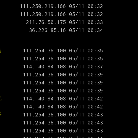
這
北
每