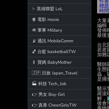
作
標
✨ 英雄聯盟 LoL
時
🍿 電影 movie
大量
編輯 
🪖 軍事 Military
發佈時間
最後更
📡 通訊 MobileComm
台北
若老
🏀 台籃 basketballTW
加難
🍼 寶媽 BabyMother
醫師
生態
🇯🇵 日旅 Japan_Travel
蟲，
是捕
🏭 科技 Tech_Job
醫示
羅浚
👉 男女 Boy-Girl
解，
後會
👉 真香 CheerGirlsTW
毒物