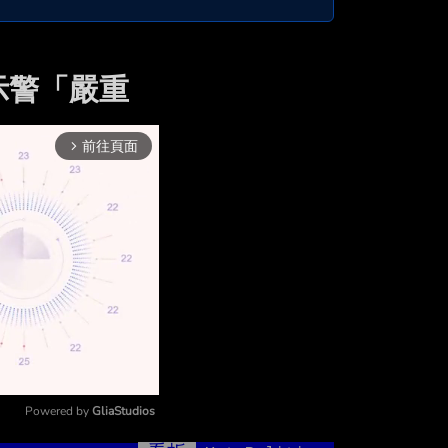
示警「嚴重
前往頁面
arrow_forward_ios
Powered by 
GliaStudios