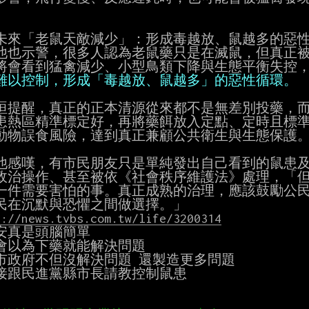


未來「老鼠天敵減少」：形成毒越放、鼠越多的惡性
他也示警，很多人認為老鼠藥只是在滅鼠，但真正被
將會看到猛禽減少、小型鳥類下降與生態平衡失控
難以控制，形成「毒越放、鼠越多」的惡性循環。
晅提醒，真正的正本清源從來都不是無差別投藥，而
患熱區精準標定好，再將藥餌放入定點、定時且標準
動物誤食風險，達到真正兼顧公共衛生與生態保護。
他感嘆，有市民朋友只是單純發出自己看到的鼠患及
政治操作、甚至被依《社會秩序維護法》處理，「但
一件需要害怕的事。真正成熟的治理，應該鼓勵公民
s://news.tvbs.com.tw/life/3200314
安真是頭腦簡單

會以為下藥就能解決問題

市政府不但沒解決問題 還製造更多問題

接跟民進黨縣市長請教控制鼠患
