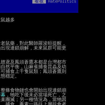
看板
HatePolitics
Mute
重
鼠越多

老鼠藥，對此醫師羅浚晅提醒，

出現連鎖崩解，未來鼠群可能更

翅鳶及鳳頭蒼鷹本都是台灣都市

自然平衡，山麻雀捕食昆蟲及幼

可捕食上千隻鼠類；鳳頭蒼鷹則

態穩定。

整條食物鏈也會開始出現連鎖崩

序幕
，牠吃下後未必當場死亡，之

巢團滅；另一種情況為，當牠因

、捕食，毒素一路往上層掠食者
