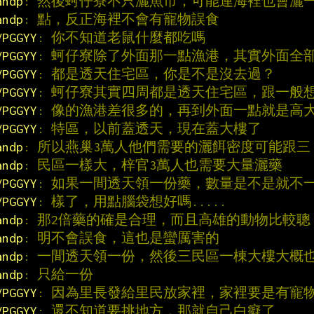
andp
: 然後蚵仔寮不只灑魚市，可能連海裡也會灑
andp
: 點，反正海裡不會有寵物誤食
VPGGYY
: 你不知道老鼠什麼都吃嗎
VPGGYY
: 蚵仔寮除了外面那一點漁港，其實外面全
VPGGYY
: 都是透天住宅區，你是不是沒去過？
VPGGYY
: 蚵仔寮其實四周都是透天住宅區，跟一般
VPGGYY
: 像的漁港差很多的，再到外面一點就是高
VPGGYY
: 特區，以前蓋透天，現在蓋大樓了
andp
: 所以燕巢3萬人他們需要的灑餌密度可能跟三
andp
: 民區一樣大，梓官3萬人也需要大量灑藥
VPGGYY
: 如果一間透天領一份藥，數量是不是就不
VPGGYY
: 樣了，用點腦袋想好嗎.....
andp
: 那2倍藥的確是合理，而且高雄的動物比較聰
andp
: 明不會誤食，這也是蠻厲害的
andp
: 一間透天領一份，然後三民區一棟大樓大概
andp
: 只給一份
VPGGYY
: 因為里長發給里民放家裡，家裡要是有寵
VPGGYY
: 還不知道要挑地方，那就自己白癡了