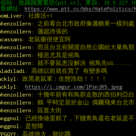
章網址: 
https://www.ptt.cc/bbs/HatePolitics/
oomLiver
: 社維法+1
ohenzollern
: 之前看台北市政府像灑糖果一樣到處
ohenzollern
: 灑超誇張的
acassans
: 老鼠藥很便宜阿
ohenzollern
: 而且台北有關渡自然公園給大量鳥類
ohenzollern
: 棲息尤其是候鳥
ohenzollern
: 就不要鼠患沒解決 候鳥先GG......
aladiladi
: 高雄以前就在買了 有變多嗎
acklyl
: 政黑老鼠軍：生態浩劫！！！！
acklyl
:  
https://i.imgur.com/lPsnjR5.jpeg
ohenzollern
: 十幾年前有和鳥群走散的西伯利亞白
ohenzollern
: 鶴 平時定居於金山 偶爾飛來台北市
ohenzollern
: 區逛大街
onggnol
: 已經換做蛋糕了，下賤青鳥還在老鼠是不
onggnol
: 是智障
VPGGYY
: 高雄地大，能比嗎