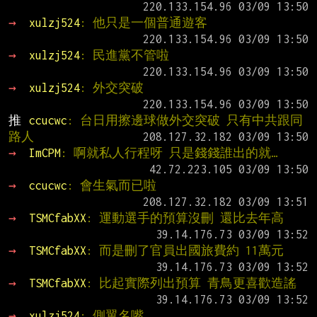
→ 
xulzj524
: 他只是一個普通遊客
→ 
xulzj524
: 民進黨不管啦
→ 
xulzj524
: 外交突破
推 
ccucwc
: 台日用擦邊球做外交突破 只有中共跟同
路人
→ 
ImCPM
: 啊就私人行程呀 只是錢錢誰出的就…
→ 
ccucwc
: 會生氣而已啦
→ 
TSMCfabXX
: 運動選手的預算沒刪 還比去年高
→ 
TSMCfabXX
: 而是刪了官員出國旅費約 11萬元
→ 
TSMCfabXX
: 比起實際列出預算 青鳥更喜歡造謠
→ 
xulzj524
: 側翼名嘴