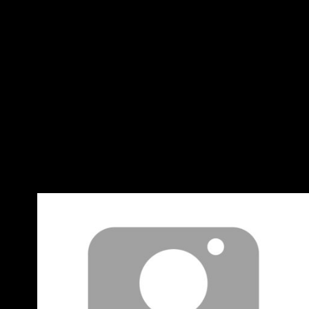
供研發補助給高端、聯亞等本土生技公司進行第
一、二期臨床試驗。 需求狀況：2020 年台灣疫
控制良好，疫苗需求尚未急迫。 2021年 2月 政府
簽約