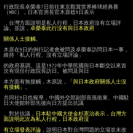
行政院長卓榮泰7日前往東京觀賞世界棒球經典賽
（WBC），日本官房長官木原稔9日表示

，台灣方面說明是私人行程，日本政府沒有立場評
論。並說，
卓榮泰此行沒有與日本政府
關係人士接觸
。

木原在9日的例行記者會被問及卓榮泰訪問日本一事，
維持「私人行程、沒有立場評論」

的政府基調。這是1972年中華民國與日本斷交以來首
次有現任行政院長訪日。被問及與日

本方面有無接觸，木原說，
「與日本政府關係人士沒
有接觸」
。

共同社9日也報導，中國外交部副部長孫衛東、中國駐
日大使館幹部先後向日方提出抗議

。對於抗議，
日本駐中國大使金杉憲治表示，台灣方
面說明此次為私人行程，日本政府沒
有立場發表評論
，說明日本對台灣問題的立場並未改