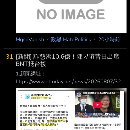
MgcnVanish
·
政黑 HatePolitics
·
20小時前
31
[新聞] 詐慈濟10.6億！陳昱瑄昔日出席
BNT抵台接
1.新聞網址︰
https://www.ettoday.net/news/20260807/321
5313.htm 2.新聞來源︰ ETToday 3.完整新聞標
題： 詐慈濟10.6億！陳昱瑄昔日出席BNT抵台
接機 與陳時中同框畫面曝 4.完整新聞內容︰
記者劉人豪／台北報導 慈濟基金會2021年在疫
情期間購買BNT疫苗，卻遭彰化律師公會前理事
長陳昱瑄與「互道 」宗教組織李世宗家族合