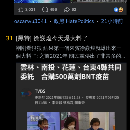
oscarwu3041
·
政黑 HatePolitics
·
21小時前
31
[黑特] 徐嶔煌今天爆大料了
剛剛看狠狠 結果第一個來賓徐嶔煌就爆出來一
個大料了: 之前2021年 國民黨傳出了非常多的鬼
故事 例如有人指控(到底是誰他沒有講) 另外有一
位知名媒體人/民調公司老闆指控 (題外話 後來他
因為造謠誹謗 被法院依加重誹謗罪判刑+賠錢)
這樣的風聲(事後證明幾乎都是造謠)當時非常多
上面只是其中兩個例子 徐嶔煌當時也在做疫苗
掮客這個議題的調查報導 所以他就放出風聲說
自己想買BNT疫苗 然後真的就有一個人聽到風
聲跑來接觸他 兩個人約在板橋的某地碰面 這個
人的名片上的頭銜是簡體字的 是中國的某環保