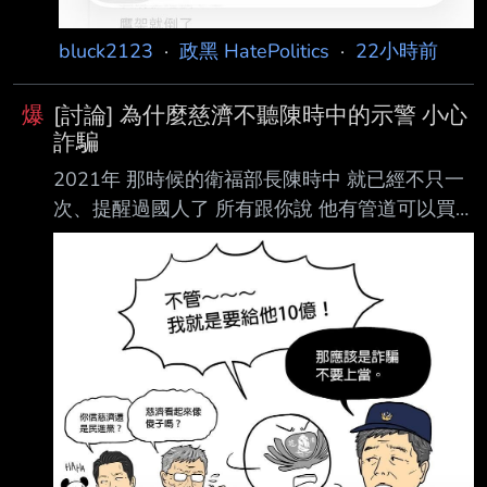
bluck2123
·
政黑 HatePolitics
·
22小時前
爆
[討論] 為什麼慈濟不聽陳時中的示警 小心
詐騙
2021年 那時候的衛福部長陳時中 就已經不只一
次、提醒過國人了 所有跟你說 他有管道可以買
到BNT疫苗的 都是掮客、詐騙犯 陳時中都已經
跟慈濟說了，小心詐騙，有人跟你說他可以買到
疫苗的都是騙子 但慈濟不管，我就是要給人騙
然後，被騙了以後 也不報警，還說是 事後看報
紙才知道 會不會太扯啊，被騙走10億 完全不知
道之外，還說 我也是看報紙 才知道的 還不聽別
人的示警，小心有詐騙 堅持要給人騙，為什麼慈
濟會這樣幹 ?? --