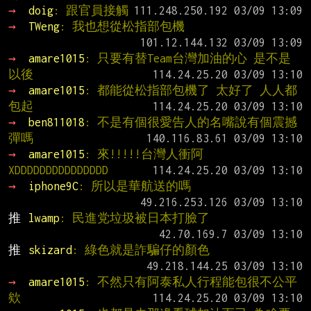
→ 
doig
: 跟官員接觸
→ 
TWeng
: 我也想從松指部包機
→ 
amare1015
: 只要有替Team台灣加油的心 是不是
以後
→ 
amare1015
: 都能從松指部包機了 太好了 人人都
包起
→ 
ben811018
: 不是有個很愛告人的名嘴說有個震撼
彈嗎
→ 
amare1015
: 來!!!!!台灣人衝阿 
XDDDDDDDDDDDDDDD
→ 
iphone9C
: 所以是華航送的嗎
推 
lwamp
: 民進党垃圾被日本打臉了
推 
skizard
: 綠色就是詐騙仔的顏色
→ 
amare1015
: 不然只有阿泰私人行程能包很不公平
欸