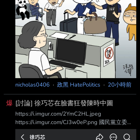
nicholas0406
·
政黑 HatePolitics
·
20小時前
爆
[討論] 徐巧芯在臉書狂發陳時中圖
https://i.imgur.com/2YmC2HL.jpeg
https://i.imgur.com/CJ3w0eP.png 國民黨立委徐
巧芯 今天連發三篇臉書文在罵陳時中 有一篇又
開始連連看了 然後最新一篇狂發跟陳時中有關的