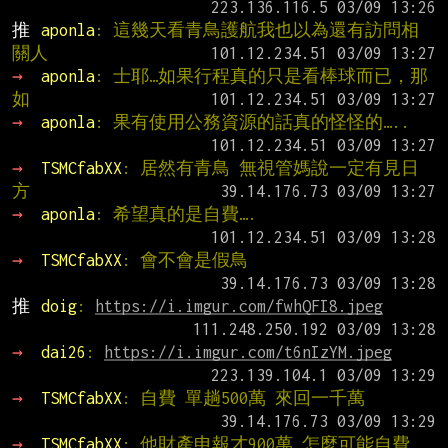
推 
aponla
: 這幾天看青鳥護航我也以為還有訪問相
關人
→ 
aponla
: 士耶…如果行程真的只是看棒球而已，那
如
→ 
aponla
: 果有使用公務資源的話真的怪怪的…..
→ 
TSMCfabXX
: 居然有青鳥 無視管媽說一定有見日
方
→ 
aponla
: 希望真的是自費….
→ 
TSMCfabXX
: 會不會是假鳥
推 
doig
: 
https://i.imgur.com/fwhQFI8.jpeg
→ 
dai26
: 
https://i.imgur.com/t6nIzYM.jpeg
→ 
TSMCfabXX
: 自費 單趟500萬 來回一千萬
→ 
TSMCfabXX
: 他財產申報才900萬 怎麼可能自費