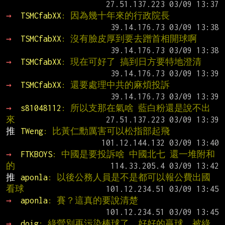
→ 
TSMCfabXX
: 因為幾十年來的行政院長
→ 
TSMCfabXX
: 沒有臉皮厚到要去蹭首相開球啊
→ 
TSMCfabXX
: 現在可好了 搞到日方要特地澄清
→ 
TSMCfabXX
: 還要處理中共的麻煩投訴
→ 
s81048112
: 所以支那在氣啥 藍白粉還是說不出
來
推 
TWeng
: 比黃仁勳厲害可以松指部起飛
→ 
FTKBOYS
: 中國是要投訴啥 中國北七 還一堆附和
的
推 
aponla
: 以後公務人員是不是都可以報公費出國
看球
→ 
aponla
: 賽？這真的要說清楚
→ 
doig
: 綠營別再污染棒球了，好好的贏球，被綠