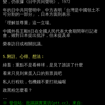
變，仍依據《日中共同聲明》。1972

年的日中共同聲明中，中方表明「台灣是中國領土不
可分割的一部分」，日本方面則表示

「理解並尊重」這一立場。

中國外長王毅8日在全國人民代表大會期間舉行記者
會，雖對日本提出批評，但未提及卓

榮泰訪日或相關抗議。

5.附註、心得、想法︰
綠畜：重點不是看棒球，是見了誰談了什麼

看來只見到東蛋入口的剪票員吧

私人行程欸，包機錢不要打統編喔

政黑粉怎麼看？

※ 發信站: 批踢踢實業坊(ptt.cc), 來自: 