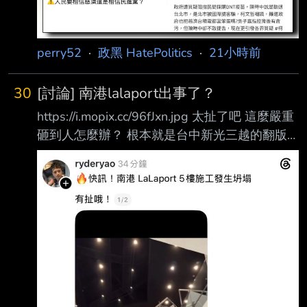
謀，騙取10.6億元「顧問費」。對此，慈濟今
（7）日發出聲明 ，強調本案經法官審理後，如
法院認定被告等人確係成立犯罪並且有犯
perry52
·
政黑 HatePolitics
·
21小時前
30
[討論] 南港lalaport出事了？
https://i.mopix.cc/96fJxn.jpg 太扯了吧 這麼嚴重
砸到人怎麼辦？ 根本就是台中新光三越的翻版
爲什麼藍白（政黑點）執政的城市 都會發生這
種工安 藍白畜都吃了那麼多的台北廚餘 就放過
牠們吧 另外八卦板是不是根本不討論這件事？ -
-