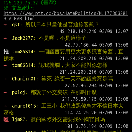
※ 文章網址: 
https://www.ptt.cc/bbs/HatePolitics/M.177303281
9.A.EAB.html
→ 
qkt
: 所以日本只當他是普通旅客齁？
→ 
Jack2277
: 不是喔，不是這樣子
推 
tom86814
: 一個謊言要用更大更多謊言掩蓋，直
接承
→ 
tom86814
: 認我就爛，大家不能對你怎樣
→ 
Chanlin01
: 笑死 綠畜一天不說謊會死是嗎
→ 
pploj
: 都說了外交突破 在那叫什麼
→ 
amare1015
: 工三小 我們政黑傻鳥才不信日本大
葛格
噓 
ljm87
: 黨的國際外交需要找外國官員嗎