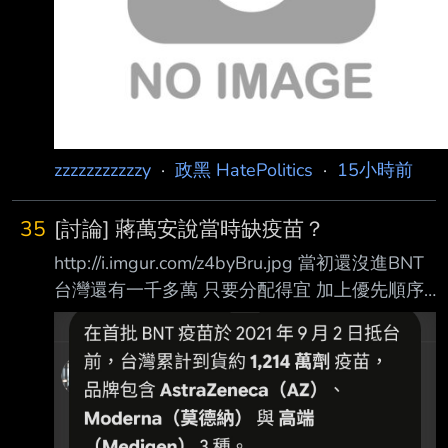
zzzzzzzzzzzy
·
政黑 HatePolitics
·
15小時前
35
[討論] 蔣萬安說當時缺疫苗？
http://i.imgur.com/z4byBru.jpg 當初還沒進BNT
台灣還有一千多萬 只要分配得宜 加上優先順序
以及後續台灣製造的高端補上 基本上就可以度
過疫苗偏少的狀況 我是不懂蔣萬安為什麼說當
時缺疫苗 那既然缺疫苗 陳時中就更沒有阻擋的
理由 唯一解釋就是國民黨力挺的法律顧問 “說不
定“國民黨也想分 加上可以讓上海代理商賺錢 還