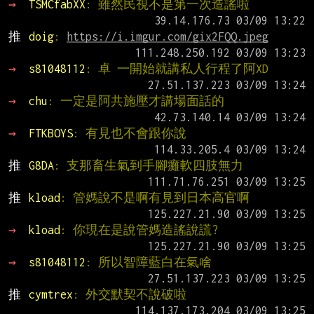
→ 
TSMCfabXX
: 雖然民視不是第一次造謠啦
推 
doig
: 
https://i.imgur.com/gix2FQQ.jpeg
→ 
s81048112
: 卓 一開始就講私人行程了阿XD
→ 
chu
: 一定是阿共施壓才講場面話的
→ 
FTKBOYS
: 有見也不會跟你說
推 
G8DA
: 支那畜生氣到手腳癱軟四肢無力
推 
kload
: 管媽說不是啊有見到日本高官啊
→ 
kload
: 你現在是說管媽造謠說謊?
→ 
s81048112
: 所以智障藍白在氣啥
推 
cymtrex
: 外交默契不說破啦