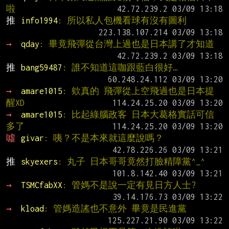
啦
推 
info1994
: 所以私人包機看球有沒有圖利
→ 
qday
: 畢竟飛彈從台灣上過也是日本講了才知道
推 
bang59487
: 誰不知道這咖跟藍白很好…
→ 
amare1015
: 欸真的 飛彈從上空飛過也是日本提
醒XD
→ 
amare1015
: 比起綠腦政客 日本大葛格實話可信
多了
噓 
givar
: 咦？不是本來就這麼說嗎？
推 
skyexers
: 丸子 日本哥哥竟然打臉精障黨^_^
→ 
TSMCfabXX
: 管媽不是說一定有見日方人士?
→ 
kload
: 管媽造謠也不意外 畢竟是民進黨