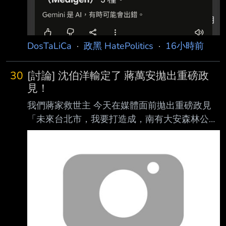
可以賺名聲 話說回來 所以蔣萬安說當初缺疫苗
他有去查證過了嗎 以及 高端真的不錯 經過這幾
年的實驗證明 確實是有效的疫苗 當初都被國民
黨抹黑了 --
DosTaLiCa
·
政黑 HatePolitics
·
16小時前
30
[討論] 沈伯洋輸定了 蔣萬安拋出重磅政
見！
我們蔣家救世主 今天在媒體面前拋出重磅政見
「未來台北市，我要打造成，南有大安森林公
園，北有榮星花園!」 沈伯洋，人家要蓋花園跟
公園欸！你怎麼比？該識相點退選了啦! 沈伯洋
建議你蓋一個台北101不然打不贏喔 --