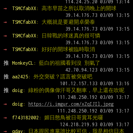
→ 
TSMCfabXX
: 高市早苗之所以取消晚上的開球
→ 
TSMCfabXX
: 大概就是要避開卓榮泰
→ 
TSMCfabXX
: 日韓戰的球迷真的很可憐
→ 
TSMCfabXX
: 好好的開球被臨時取消
推 
MonkeyCL
: 藍白的祖國看到沒 別氣了
推 
aa2425
: 外交突破？謊言被突破吧
推 
doig
: 綠粉的偶像偉汗哥又翻車，早上還在吹呢
→ 
doig
: 
https://i.imgur.com/xZqIJIl.jpeg
→ 
f743182002
: 媚日憨鳥被日哥賞耳光囉
→ 
qday
: 日本跟民進黨誰比較可信，我是相信日本