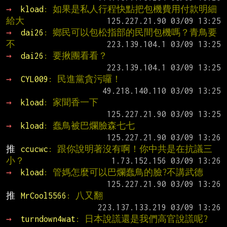
→ 
kload
: 如果是私人行程快點把包機費用付款明細
給大
→ 
dai26
: 鄉民可以包松指部的民間包機嗎？青鳥要
不
→ 
dai26
: 要揪團看看？
→ 
CYL009
: 民進黨貪污囉！
→ 
kload
: 家聞香一下
→ 
kload
: 蠢鳥被巴爛臉森七七
推 
ccucwc
: 跟你說明著沒有啊！你中共是在抗議三
小？
→ 
kload
: 管媽怎麼可以巴爛蠢鳥的臉?不講武德
推 
MrCool5566
: 八又翻
→ 
turndown4wat
: 日本說謊還是我們高官說謊呢?