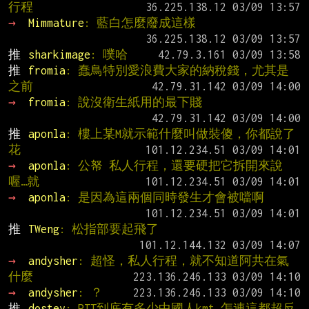
行程
→ 
Mimmature
: 藍白怎麼廢成這樣
推 
sharkimage
: 噗哈
推 
fromia
: 蠢鳥特別愛浪費大家的納稅錢，尤其是
之前
→ 
fromia
: 說沒衛生紙用的最下賤
推 
aponla
: 樓上某M就示範什麼叫做裝傻，你都說了
花
→ 
aponla
: 公帑 私人行程，還要硬把它拆開來說
喔…就
→ 
aponla
: 是因為這兩個同時發生才會被噹啊
推 
TWeng
: 松指部要起飛了
→ 
andysher
: 超怪，私人行程，就不知道阿共在氣
什麼
→ 
andysher
: ？
推 
dostey
: PTT到底有多少中國人kmt 怎連這都超反