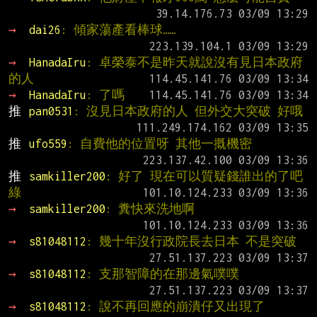
→ 
dai26
: 傾家蕩產看棒球……
→ 
HanadaIru
: 卓榮泰不是昨天就說沒有見日本政府
的人
→ 
HanadaIru
: 了嗎
推 
pan0531
: 沒見日本政府的人 但外交大突破 好哦
推 
ufo559
: 自費他的位置呀 其他一摡機密
推 
samkiller200
: 好了 現在可以質疑錢誰出的了吧 
綠
→ 
samkiller200
: 糞快來洗地啊
→ 
s81048112
: 幾十年沒行政院長去日本 不是突破
→ 
s81048112
: 支那智障的在那邊氣噗噗
→ 
s81048112
: 說不再回應的崩潰仔又出現了