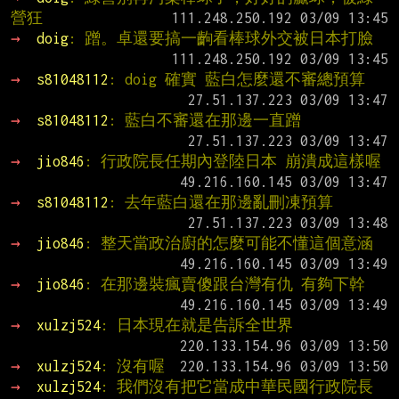
營狂
→ 
doig
: 蹭。卓還要搞一齣看棒球外交被日本打臉
→ 
s81048112
: doig 確實 藍白怎麼還不審總預算
→ 
s81048112
: 藍白不審還在那邊一直蹭
→ 
jio846
: 行政院長任期內登陸日本 崩潰成這樣喔
→ 
s81048112
: 去年藍白還在那邊亂刪凍預算
→ 
jio846
: 整天當政治廚的怎麼可能不懂這個意涵
→ 
jio846
: 在那邊裝瘋賣傻跟台灣有仇 有夠下幹
→ 
xulzj524
: 日本現在就是告訴全世界
→ 
xulzj524
: 沒有喔
→ 
xulzj524
: 我們沒有把它當成中華民國行政院長