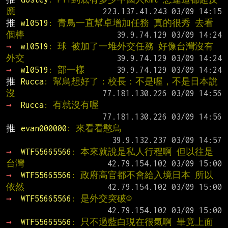
應
推 
wl0519
: 青鳥一直幫卓增加任務 真的很秀 去看
個棒
→ 
wl0519
: 球 被加了一堆外交任務 好像台灣沒有
外交
→ 
wl0519
: 部一樣
推 
Rucca
: 幫鳥想好了：校長：不是喔，不是日本說
沒
→ 
Rucca
: 有就沒有喔
推 
evan000000
: 來看看憨鳥
→ 
WTF55665566
: 本來就說是私人行程啊 但以往是
台灣
→ 
WTF55665566
: 政府高官都不會給入境日本 所以
依然
→ 
WTF55665566
: 是外交突破☺
→ 
WTF55665566
: 只不過藍白現在很氣啊 畢竟上面