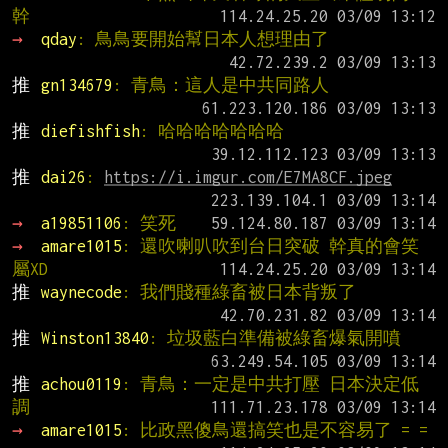
幹
→ 
qday
: 鳥鳥要開始幫日本人想理由了
推 
gn134679
: 青鳥：這人是中共同路人
推 
diefishfish
: 哈哈哈哈哈哈哈
推 
dai26
: 
https://i.imgur.com/E7MA8CF.jpeg
→ 
a19851106
: 笑死
→ 
amare1015
: 還吹喇叭吹到台日突破 幹真的會笑
屬XD
推 
waynecode
: 我們賤種綠畜被日本背叛了
推 
Winston13840
: 垃圾藍白準備被綠畜爆氣開噴
推 
achou0119
: 青鳥：一定是中共打壓 日本決定低
調
→ 
amare1015
: 比政黑傻鳥還搞笑也是不容易了 = =