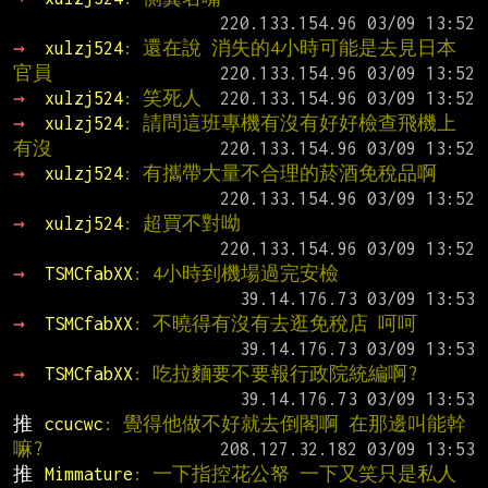
→ 
xulzj524
: 還在說 消失的4小時可能是去見日本
官員
→ 
xulzj524
: 笑死人
→ 
xulzj524
: 請問這班專機有沒有好好檢查飛機上
有沒
→ 
xulzj524
: 有攜帶大量不合理的菸酒免稅品啊
→ 
xulzj524
: 超買不對呦
→ 
TSMCfabXX
: 4小時到機場過完安檢
→ 
TSMCfabXX
: 不曉得有沒有去逛免稅店 呵呵
→ 
TSMCfabXX
: 吃拉麵要不要報行政院統編啊?
推 
ccucwc
: 覺得他做不好就去倒閣啊 在那邊叫能幹
嘛?
推 
Mimmature
: 一下指控花公帑 一下又笑只是私人