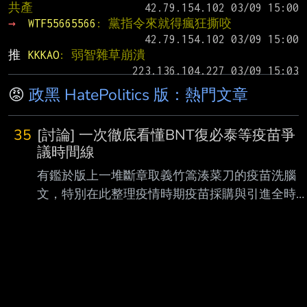
共產
→ 
WTF55665566
: 黨指令來就得瘋狂撕咬
推 
KKKAO
: 弱智雜草崩潰
😡
政黑 HatePolitics 版：熱門文章
35
[討論] 一次徹底看懂BNT復必泰等疫苗爭
議時間線
有鑑於版上一堆斷章取義竹篙湊菜刀的疫苗洗腦
文，特別在此整理疫情時期疫苗採購與引進全時
線 看完這篇你就不需要再去看其他胡扯文了，把
洗壞的記憶再度重置回真實歷史記憶 文章會分做
兩部份，第一部分解析疫情期間各大疫苗品牌的
進與台灣需求狀況，第二部分探討BNT复必泰疫
事件始末 第一部分： 2020下半年 政府簽約預購
AZ疫苗1000萬劑，全球疫苗仍未上市。 政府提