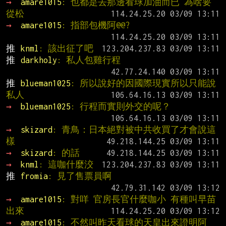
→ 
amare1015
: 也都是去那邊看球加油而已 為啥要
從松
→ 
amare1015
: 指部包機阿@@?
推 
knml
: 該出征了吧
推 
darkholy
: 私人包雞行程
推 
blueman1025
: 所以說好的因國際現實所以只能說
私人
→ 
blueman1025
: 行程而實則外交的呢？
→ 
skizard
: 青鳥：日本絕對被中共收買了才會說這
樣
→ 
skizard
: 的話
→ 
knml
: 這咖什麼洨
推 
fromia
: 見了售票員啊
→ 
amare1015
: 對咩 官房長官什麼咖小 有種叫早苗
出來
→ 
amare1015
: 不然叫昨天看球的天皇出來證明阿 