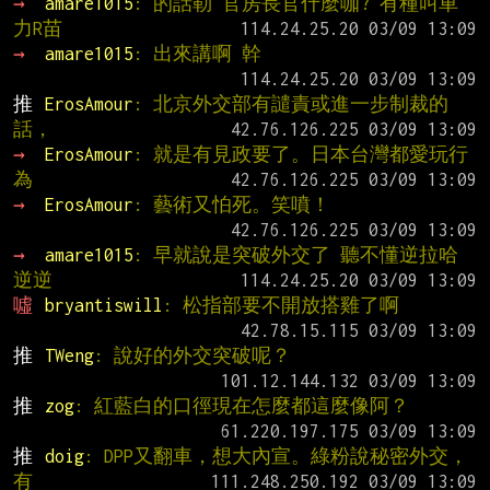
→ 
amare1015
: 的話勒 官房長官什麼咖? 有種叫車
力R苗
→ 
amare1015
: 出來講啊 幹
推 
ErosAmour
: 北京外交部有譴責或進一步制裁的
話，
→ 
ErosAmour
: 就是有見政要了。日本台灣都愛玩行
為
→ 
ErosAmour
: 藝術又怕死。笑噴！
→ 
amare1015
: 早就說是突破外交了 聽不懂逆拉哈 
逆逆
噓 
bryantiswill
: 松指部要不開放搭雞了啊
推 
TWeng
: 說好的外交突破呢？
推 
zog
: 紅藍白的口徑現在怎麼都這麼像阿？
推 
doig
: DPP又翻車，想大內宣。綠粉說秘密外交，
有