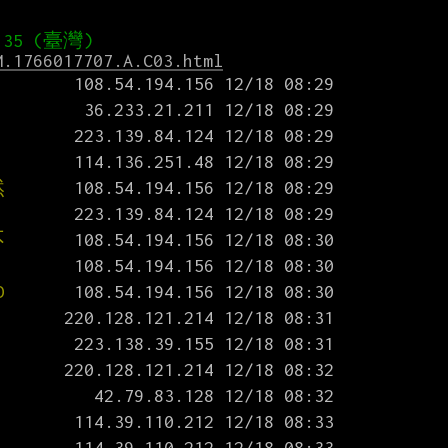
M.1766017707.A.C03.html
然
不
D