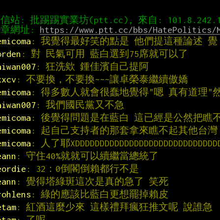
章網址: 
https://www.ptt.cc/bbs/HatePolitics/
emicoma
: 我覺得最好笑的點是 他們提這種論述 覺
orden
: 對 民氣可用 藍白選到75席就可以了
aiwan007
: 狂洗欸 鍾佳濱自己提阿
xxcv
: 不要換，不要換~~~讓卓榮泰繼續傲嬌
emicoma
: 得多數人就會很蠢地覺得"嗯 真有道理"
aiwan007
: 我們國民黨又不急
emicoma
: 後覺得問題是在藍白 這已經是公然把瞧
emicoma
: 起自己支持者的那套拿來瞧不起其他台灣
emicoma
: 人了耶XDDDDDDDDDDDDDDDDDDDDDDDDDDDDD
eann
: 守住40%就就可以續繼當總統了
eordie
: 32：0倒閣倒賴都行不是
eann
: 覺得塔綠斑這次是真的急了 笑死
rohlens
: 綠的應該比藍白更想罷掉賴皮
etam
: 紅酒這麼少來 這樣禮拜瘋狂推文呢 說誰急
etam
: 了呢