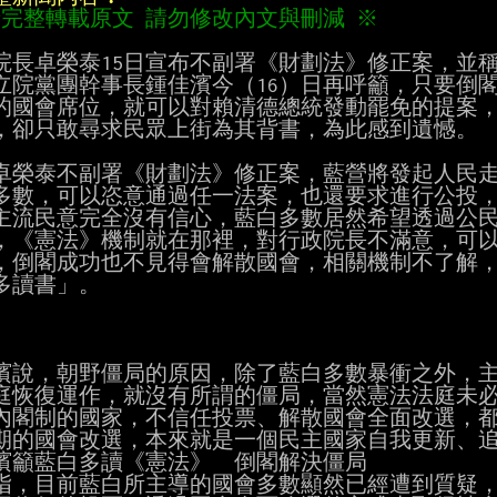
請完整轉載原文 請勿修改內文與刪減 ※
院長卓榮泰15日宣布不副署《財劃法》修正案，並稱
立院黨團幹事長鍾佳濱今（16）日再呼籲，只要倒閣
的國會席位，就可以對賴清德總統發動罷免的提案，
，卻只敢尋求民眾上街為其背書，為此感到遺憾。

卓榮泰不副署《財劃法》修正案，藍營將發起人民走
多數，可以恣意通過任一法案，也還要求進行公投，
主流民意完全沒有信心，藍白多數居然希望透過公民
，《憲法》機制就在那裡，對行政院長不滿意，可以
，倒閣成功也不見得會解散國會，相關機制不了解，
多讀書」。

濱說，朝野僵局的原因，除了藍白多數暴衝之外，主
庭恢復運作，就沒有所謂的僵局，當然憲法法庭未必
內閣制的國家，不信任投票、解散國會全面改選，都
期的國會改選，本來就是一個民主國家自我更新、追
濱籲藍白多讀《憲法》  倒閣解決僵局

指，目前藍白所主導的國會多數顯然已經遭到質疑，