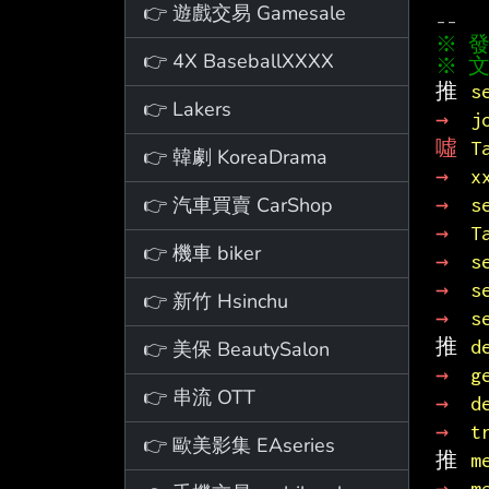
👉 遊戲交易 Gamesale
👉 4X BaseballXXXX
※ 文
推 
s
👉 Lakers
→ 
j
噓 
T
👉 韓劇 KoreaDrama
→ 
x
👉 汽車買賣 CarShop
→ 
s
→ 
T
👉 機車 biker
→ 
s
→ 
s
👉 新竹 Hsinchu
→ 
s
推 
d
👉 美保 BeautySalon
→ 
g
👉 串流 OTT
→ 
d
→ 
t
👉 歐美影集 EAseries
推 
m
→ 
m