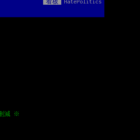
看板
HatePolitics
Mute
位
刪減 ※

