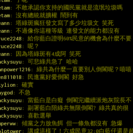
etam
: 不敢承認你支持的國民黨就是流氓垃圾嗎
etam
: 沒有總統就擴權 鬧到有
eann
: 塔綠斑瘋狂發文寫了多少垃圾文 笑死
eann
: 不過像你這種等級 連發文的能力都沒有
ruce2248
: 給你藍白證明60%民意的機會為什麼不要
ruce2248
: 呢？
eann
: 因為塔綠斑有4成阿 笑死
ackysuyu
: 可悲綠共急了 哈哈
anpower1216
: 綠共為什麼一直要別人倒閣呢？嘻嘻
en811018
: 民進黨好愛倒閣 好急
kylion
: 確實
aygod
: 不急
ackysuyu
: 當藍白是白癡 倒閣完繼續派炮灰院長不
ackysuyu
: 副署藍白陪綠共無限倒閣? 綠共真的很
ackysuyu
: 喜歡選舉
uperww
: 傾黨之力放魚餌 但一條魚都沒有 急爆
olotower
: 講成這樣了！六成民意32:0白藍仔還是