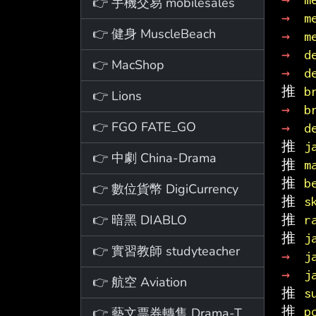
👉 手機交易 mobilesales
→ 
m
👉 健身 MuscleBeach
→ 
m
→ 
d
👉 MacShop
→ 
d
推 
b
👉 Lions
→ 
b
👉 FGO FATE_GO
→ 
d
推 
j
👉 中劇 China-Drama
推 
m
推 
b
👉 數位貨幣 DigiCurrency
推 
s
👉 暗黑 DIABLO
推 
r
推 
j
👉 實習教師 studyteacher
→ 
j
→ 
j
👉 航空 Aviation
推 
s
推 
p
👉 藝文票券轉售 Drama-Ticket