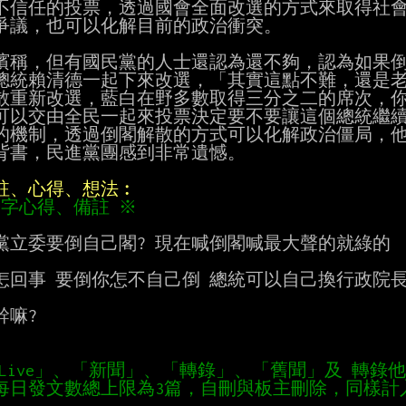
不信任的投票，透過國會全面改選的方式來取得社會
爭議，也可以化解目前的政治衝突。

濱稱，但有國民黨的人士還認為還不夠，認為如果倒
總統賴清德一起下來改選，「其實這點不難，還是老
散重新改選，藍白在野多數取得三分之二的席次，你
可以交由全民一起來投票決定要不要讓這個總統繼續
的機制，透過倒閣解散的方式可以化解政治僵局，他
背書，民進黨團感到非常遺憾。

附註、心得、想法︰
40字心得、備註 ※
黨立委要倒自己閣? 現在喊倒閣喊最大聲的就綠的

怎回事 要倒你怎不自己倒 總統可以自己換行政院長
嘛?

「Live」、「新聞」、「轉錄」、「舊聞」及 轉錄
    每日發文數總上限為3篇，自刪與板主刪除，同樣計