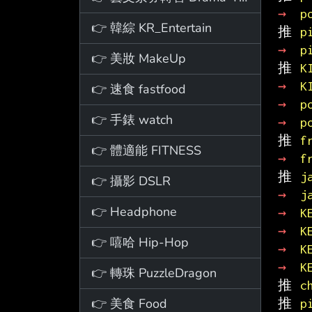
→ 
p
👉 韓綜 KR_Entertain
推 
p
→ 
p
👉 美妝 MakeUp
推 
K
→ 
K
👉 速食 fastfood
→ 
p
👉 手錶 watch
→ 
p
推 
f
👉 體適能 FITNESS
→ 
f
推 
j
👉 攝影 DSLR
→ 
j
👉 Headphone
→ 
K
→ 
K
👉 嘻哈 Hip-Hop
→ 
K
→ 
K
👉 轉珠 PuzzleDragon
推 
c
👉 美食 Food
推 
p