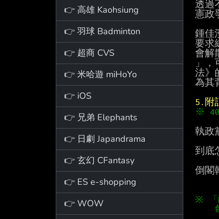
透過
👉 高雄 Kaohsiung
憲政
👉 羽球 Badminton
鍾佳
要求
👉 超商 CVS
會解
」，
法》
👉 米哈遊 miHoYo
為其
👉 iOS
5.
※ 
👉 兄弟 Elephants
執政
👉 日劇 Japandrama
到底
👉 玄幻 CFantasy
倒閣幹
👉 ES e-shopping
※ 
👉 WOW