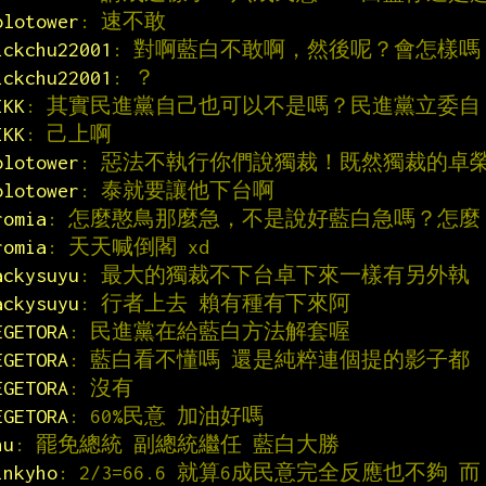
olotower
: 速不敢
ickchu22001
: 對啊藍白不敢啊，然後呢？會怎樣嗎
ickchu22001
: ？
IKK
: 其實民進黨自己也可以不是嗎？民進黨立委自
IKK
: 己上啊
olotower
: 惡法不執行你們說獨裁！既然獨裁的卓
olotower
: 泰就要讓他下台啊
romia
: 怎麼憨鳥那麼急，不是說好藍白急嗎？怎麼
romia
: 天天喊倒閣 xd
ackysuyu
: 最大的獨裁不下台卓下來一樣有另外執
ackysuyu
: 行者上去 賴有種有下來阿
EGETORA
: 民進黨在給藍白方法解套喔
EGETORA
: 藍白看不懂嗎 還是純粹連個提的影子都
EGETORA
: 沒有
EGETORA
: 60%民意 加油好嗎
hu
: 罷免總統 副總統繼任 藍白大勝
inkyho
: 2/3=66.6 就算6成民意完全反應也不夠 而