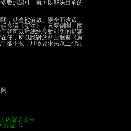
多數的認可，就可以解決目前的

閣，就會被解散、要全面改選，

話多讀《憲法》，只要倒閣、國

們就可以對總統發動罷免的提案

在任，所以說對於藍白迴避《憲

們卻不敢，只敢要求民眾上街頭

阿

他方內容之文章 
入額度 ※