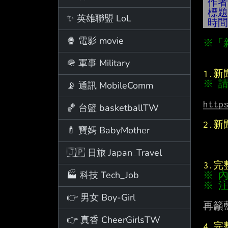
作
標
✨ 英雄聯盟 LoL
時
🍿 電影 movie
※「
🪖 軍事 Military
1.
※ 
📡 通訊 MobileComm
http
🏀 台籃 basketballTW
2.
🍼 寶媽 BabyMother
🇯🇵 日旅 Japan_Travel
3.
🏭 科技 Tech_Job
※ 
※ 
👉 男女 Boy-Girl
再籲
👉 真香 CheerGirlsTW
4.