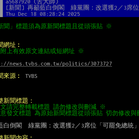
者
a5687920 (苦大師)
題
[新聞] 再籲藍白倒閣　綠黨團：改選獲2／3席
間
Thu Dec 18 08:28:24 2025
新聞」標題須為原新聞標題且從頭張貼 ※
新聞網址︰
請附上有效原文連結或短網址 ※
s://news.tvbs.com.tw/politics/3073727
新聞來源︰
 TVBS

完整新聞標題：
內文請完整轉載標題 請勿修改與刪減 ※
注意發文標題 為原始新聞標題從頭張貼 切勿修改與
藍白倒閣　綠黨團：改選獲2／3席位「可罷免總統」
完整新聞內容︰