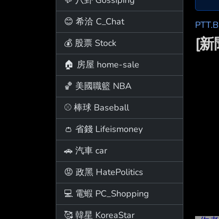
😊 希洽 C_Chat
PTT.
[
💰 股票 Stock
🏠 房屋 home-sale
🏀 美國職籃 NBA
⚾ 棒球 Baseball
👛 省錢 Lifeismoney
🚗 汽車 car
😡 政黑 HatePolitics
💻 電蝦 PC_Shopping
🥰 韓星 KoreaStar