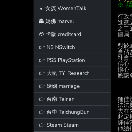
※ 
👧 女孩 WomenTalk
行政
👻 媽佛 marvel
進黨
之二
💳 卡版 creditcard
僵局
對於
👉 NS NSwitch
會佔
社會
👉 PS5 PlayStation
信心
擔心
👉 大氣 TY_Research
應該
👉 婚姻 marriage
👉 台南 Tainan
鍾佳
法法
去在
👉 台中 TaichungBun
此定
鍾佳
👉 Steam Steam
他續