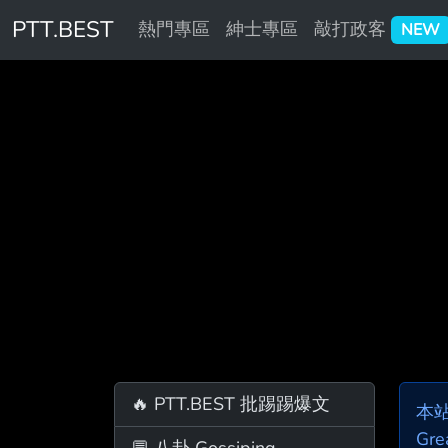
PTT.BEST
熱門專區
紳士專區
敲打政客
NEW
🔥 PTT.BEST 批踢踢爆文
本
Gre
💬 八卦 Gossiping