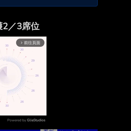
獲2／3席位
前往頁面
arrow_forward_ios
Powered by 
GliaStudios