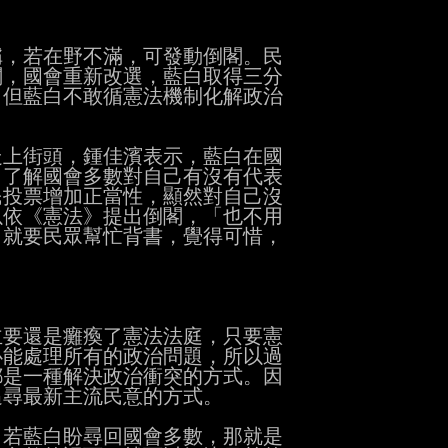
，若在野不滿，可發動倒閣。民

，國會重新改選，藍白取得三分

但藍白不敢循憲法機制化解政治

上街頭，鍾佳濱表示，藍白在國

了解國會多數對自己有沒有代表

投票增加正當性，顯然對自己沒

依《憲法》提出倒閣，「也不用

就要民眾幫忙背書，覺得可惜，

要還是癱瘓了憲法法庭，只要憲

能處理所有的政治問題，所以過

是一種解決政治衝突的方式。因

尋最新主流民意的方式。

若藍白盼尋回國會多數，那就是
