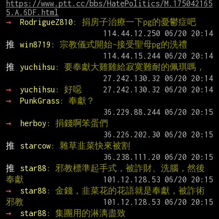
https://www.ptt.cc/bbs/HatePolitics/M.175042165
5.A.6DF.html
→ 
RodrigueZ810
: 捐房子治療一下pg的憂鬱症吧
推 
win8719
: 宗教儀式開始~接受聖母pg的洗禮
推 
yuchihsu
: 要奉獻大雞雞給寂寞難耐的佩琪嗎，
→ 
yuchihsu
: 好噁
→ 
PunkGrass
: 奉獻？
→ 
herboy
: 捐錢啊笨蛋們
推 
starcow
: 雜草韭菜快來被割
推 
star88
: 邪教標準起手式，被詐財、洗腦，然後
奉獻
→ 
star88
: 金錢，韭菜花的花語就是奉獻，被詐術
邪教
→ 
star88
: 集團用的淋漓盡致