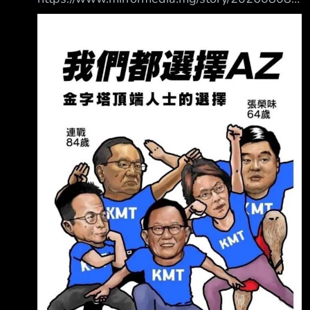
di027 2.新聞來源︰ 鏡傳媒 3.完整新聞標題：
慈濟內部信流出！還原疫苗採購始末「國內一劑
難求」 承諾將依法求償追回善款 4.完整新聞內
容︰ 慈濟內部信流出！還原疫苗採購始末「國
內一劑難求」 承諾將依法求償追回善款 發布
時間：2026.08.08 18:34 臺北時間 更新時間：
2026.08.08 18:34 臺北時間 文 林高 慈濟2021
年採購BNT疫苗，遭名律師陳昱瑄詐騙10.6億
元，掀起藍