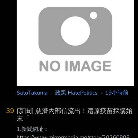
剛看到陳柏惟臉書發文 還真的是黃國昌的學生 -
-
SatoTakuma
·
政黑 HatePolitics
·
19小時前
39
[新聞] 慈濟內部信流出！還原疫苗採購始
末「
1.新聞網址︰
https://www.mirrormedia.mg/story/20260808e