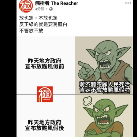
日 20:00 郭萬安經「北北基桃」四市既有平台討
論達成共識後，正式宣布 7 月 10 日「停止上班
上課」。 2026年7月10日 02:30 隨著颱風暴風
圈逼近台灣陸地，中央氣象署進一步發布「海上
陸上颱風警報」。 咦？蔭偉是不是沒有給出正
確的講稿 郭萬安這次推給中央沒發佈陸上警
報，是不是哪裡怪怪的？ --