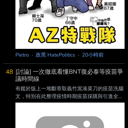
Pietro
·
政黑 HatePolitics
·
20小時前
48
[討論] 一次徹底看懂BNT復必泰等疫苗爭
議時間線
有鑑於版上一堆斷章取義竹篙湊菜刀的疫苗洗腦
文，特別在此整理疫情時期疫苗採購與引進全時
間線 看完這篇你就不需要再去看其他胡扯文
了，把洗壞的記憶再度重置回真實歷史記憶 文
章會分做兩部份，第一部分解析疫情期間各大疫
苗品牌的引進與台灣需求狀況，第二部分探討