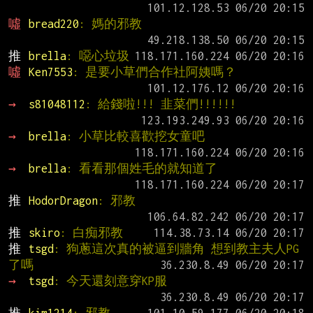
噓 
bread220
: 媽的邪教
推 
brella
: 噁心垃圾
噓 
Ken7553
: 是要小草們合作社阿姨嗎？
→ 
s81048112
: 給錢啦!!! 韭菜們!!!!!!
→ 
brella
: 小草比較喜歡挖女童吧
→ 
brella
: 看看那個姓毛的就知道了
推 
HodorDragon
: 邪教
推 
skiro
: 白痴邪教
推 
tsgd
: 狗蔥這次真的被逼到牆角 想到教主夫人PG
了嗎
→ 
tsgd
: 今天還刻意穿KP服