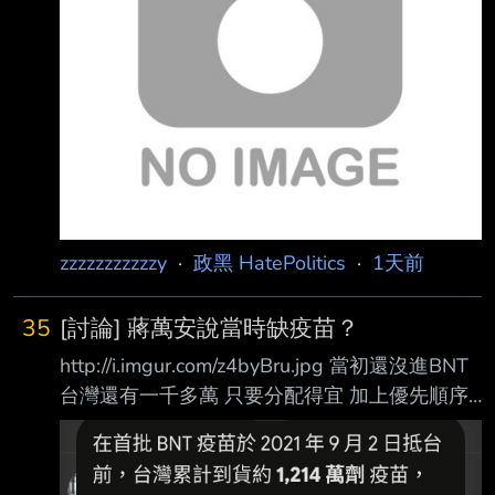
BNT复必泰疫苗事件始末 第一部分： 2020下半
年 政府簽約預購AZ疫苗1000萬劑，全球疫苗仍
未上市。 政府提供研發補助給高端、聯亞等本
土生技公司進行第一、二期臨床試驗。 需求狀
況：2020 年台灣疫情控制良好，疫苗需求尚未
急迫。 2021年 2月 政府簽約
zzzzzzzzzzzy
·
政黑 HatePolitics
·
1天前
35
[討論] 蔣萬安說當時缺疫苗？
http://i.imgur.com/z4byBru.jpg 當初還沒進BNT
台灣還有一千多萬 只要分配得宜 加上優先順序
以及後續台灣製造的高端補上 基本上就可以度
過疫苗偏少的狀況 我是不懂蔣萬安為什麼說當
時缺疫苗 那既然缺疫苗 陳時中就更沒有阻擋的