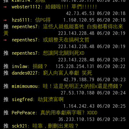
推 
kim1214
: 邪教
→ 
webster1112
: 給錢啦!!! 草們!!!!!!
→ 
hzs6111
: 信PG得
推 
nepenthes7
: 這些人就低能畜牲 白痴都看得出來
黃
→ 
nepenthes7
: 或娼整天在搞柯文哲
推 
nepenthes7
: 想讓阿北關到死XD
推 
invlaw
: 捐錢？
推 
dandes0227
: 窮人向富人奉獻 笑死
推 
mimimoumou
: 哇！這是光明正大的招x還是撈錢？
推 
siegfred
: 劫貧濟富啊
推 
PePePeace
: 真的用奉獻兩字喔? XDDD
推 
sck921
: 哇靠，刪刪出來啦？