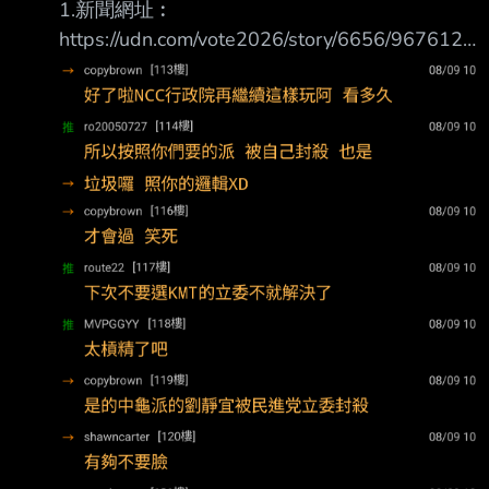
1.新聞網址︰
https://udn.com/vote2026/story/6656/9676124
2.新聞來源︰聯合 3.完整新聞標題： NCC委員
唱空城…藍委：民眾設備卡海關 政院不能手一攤
4.完整新聞內容︰ ＮＣＣ進入沒有委員的空窗
期，審核廣播電視、射頻設備等業務均停擺，民
眾、業者陳情 也湧入藍綠立委辦公室。國民黨
立委黃健豪表示，這兩天已有上市公司因要等Ｎ
ＣＣ審核 通過，設備卡在海關，行政院不能
「兩手一攤」，應盡快協調各部會處理此事。
黃健豪說，這幾天接到不少業者陳情，若設備遲
遲沒人審核，商品先