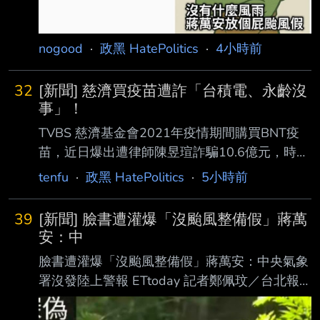
nogood
·
政黑 HatePolitics
·
4小時前
32
[新聞] 慈濟買疫苗遭詐「台積電、永齡沒
事」！
TVBS 慈濟基金會2021年疫情期間購買BNT疫
苗，近日爆出遭律師陳昱瑄詐騙10.6億元，時任
衛 福部長陳時中於7日表示，當初對他做出不實
tenfu
·
政黑 HatePolitics
·
5小時前
指控者應對社會及防疫團隊道歉。對此，網 紅
陳沂則質疑，同樣投入BNT疫苗採購的台積電、
39
[新聞] 臉書遭灌爆「沒颱風整備假」蔣萬
永齡基金會並未傳出類似情況，不能因 慈濟遭
安：中
遇詐騙，就藉此洗台灣人記憶。 慈濟疫苗採購
臉書遭灌爆「沒颱風整備假」蔣萬安：中央氣象
遭詐騙 陳時中要求道歉 陳沂在臉書發文指
署沒發陸上警報 ETtoday 記者鄭佩玟／台北報
出，疫情爆發時，政府表示無法購得BNT疫苗，
導 中度颱風白海豚雖未直接朝台灣撲來，不過
促使民間力量介入，其 中台積電與永齡基金會
其外圍環流仍明顯影響北台灣，中央氣象署今