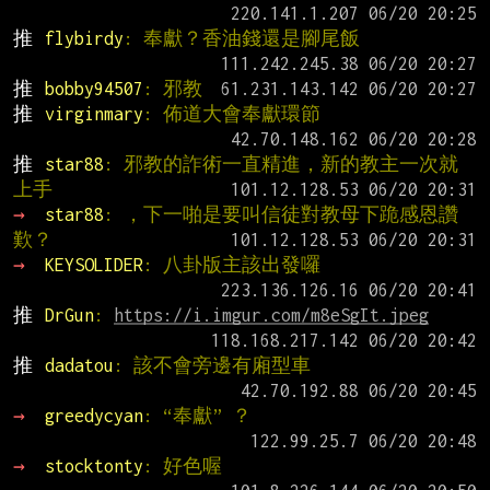
推 
flybirdy
: 奉獻？香油錢還是腳尾飯
推 
bobby94507
: 邪教
推 
virginmary
: 佈道大會奉獻環節
推 
star88
: 邪教的詐術一直精進，新的教主一次就
上手
→ 
star88
: ，下一啪是要叫信徒對教母下跪感恩讚
歎？
→ 
KEYSOLIDER
: 八卦版主該出發囉
推 
DrGun
: 
https://i.imgur.com/m8eSgIt.jpeg
推 
dadatou
: 該不會旁邊有廂型車
→ 
greedycyan
: “奉獻” ？
→ 
stocktonty
: 好色喔