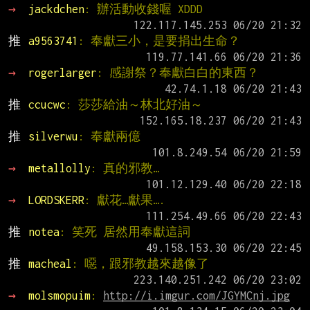
→ 
jackdchen
: 辦活動收錢喔 XDDD
推 
a9563741
: 奉獻三小，是要捐出生命？
→ 
rogerlarger
: 感謝祭？奉獻白白的東西？
推 
ccucwc
: 莎莎給油～林北好油～
推 
silverwu
: 奉獻兩億
→ 
metallolly
: 真的邪教…
→ 
LORDSKERR
: 獻花…獻果….
推 
notea
: 笑死 居然用奉獻這詞
推 
macheal
: 噁，跟邪教越來越像了
→ 
molsmopuim
: 
http://i.imgur.com/JGYMCnj.jpg