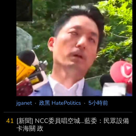
分別採購500萬劑BNT疫苗捐贈，後續慈濟基金
（9日）上午8時30分持續發布海上颱風警報，
會也加入採購行列， 同樣購買
有網友湧入台北市蔣萬安臉書嗆，「颱風假的
標準到底在哪裡？為什麼沒有颱風整備假？」蔣
萬安受訪回應，氣象署這次沒有發布陸上颱 風
警報，昨天經過4市討論後今天就沒有宣布停班
課，根據評估，也許到下午或傍晚 時間，慢慢
經過台灣北部上方，再往西移動，漸漸就會趨
緩。 蔣萬安今日上午主持白海豚颱風第3次
jganet
·
政黑 HatePolitics
·
5小時前
41
[新聞] NCC委員唱空城…藍委：民眾設備
卡海關 政