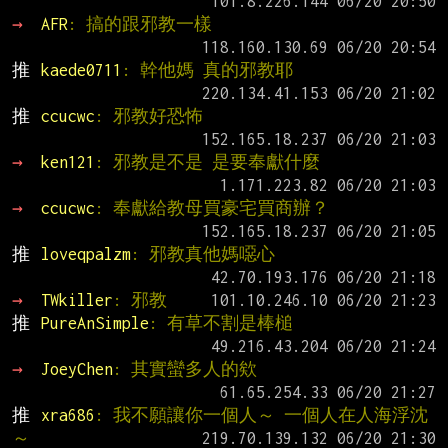
→ 
AFR
: 搞的跟邪教一樣
推 
kaede0711
: 幹他媽 真的邪教耶
推 
ccucwc
: 邪教好恐怖
→ 
ken121
: 邪教是不是 是要奉獻什麼
→ 
ccucwc
: 奉獻給教母買豪宅買商辦？
推 
loveqpalzm
: 邪教真他媽噁心
→ 
TWkiller
: 邪教
推 
PureAnSimple
: 有草不割是棒槌
→ 
JoeyChen
: 其實蠻多人的欸
推 
xra686
: 我不願讓你一個人～ 一個人在人海浮沈
～