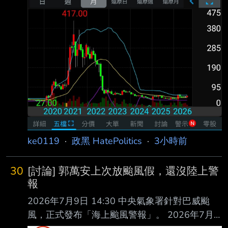
差高端一支嗎？ 還是你是想說買斷了BNT的中
國 禁止中國人打BNT、AZ 莫德納， 只給你們打
柯腥疫苗嗎？ 擋疫苗只給你打高端的話 高端會
只有5%嗎？ 會像中國
ke0119
·
政黑 HatePolitics
·
3小時前
30
[討論] 郭萬安上次放颱風假，還沒陸上警
報
2026年7月9日 14:30 中央氣象署針對巴威颱
風，正式發布「海上颱風警報」。 2026年7月9