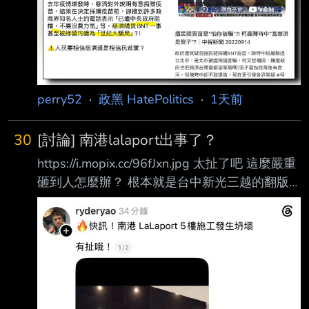
記者劉人豪／台北報導 慈濟基金會2021年在疫
情期間購買BNT疫苗，卻遭彰化律師公會前理事
長陳昱瑄與「互道 」宗教組織李世宗家族合
謀，騙取10.6億元「顧問費」。對此，慈濟今
（7）日發出聲明 ，強調本案經法官審理後，如
法院認定被告等人確係成立犯罪並且有犯
perry52
·
政黑 HatePolitics
·
1天前
30
[討論] 南港lalaport出事了？
https://i.mopix.cc/96fJxn.jpg 太扯了吧 這麼嚴重
砸到人怎麼辦？ 根本就是台中新光三越的翻版
爲什麼藍白（政黑點）執政的城市 都會發生這
種工安 藍白畜都吃了那麼多的台北廚餘 就放過
牠們吧 另外八卦板是不是根本不討論這件事？ -
-