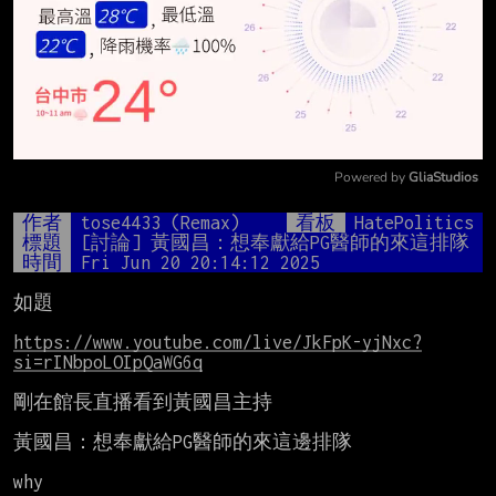
Powered by 
GliaStudios
Mute
作者
tose4433 (Remax)
看板
HatePolitics
標題
[討論] 黃國昌：想奉獻給PG醫師的來這排隊
時間
Fri Jun 20 20:14:12 2025
如題

https://www.youtube.com/live/JkFpK-yjNxc?
si=rINbpoLOIpQaWG6q
剛在館長直播看到黃國昌主持

黃國昌：想奉獻給PG醫師的來這邊排隊

why
