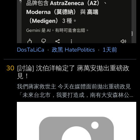
理由 唯一解釋就是國民黨力挺的法律顧問 “說不
定“國民黨也想分 加上可以讓上海代理商賺錢 還
可以賺名聲 話說回來 所以蔣萬安說當初缺疫苗
他有去查證過了嗎 以及 高端真的不錯 經過這幾
年的實驗證明 確實是有效的疫苗 當初都被國民
黨抹黑了 --
DosTaLiCa
·
政黑 HatePolitics
·
1天前
30
[討論] 沈伯洋輸定了 蔣萬安拋出重磅政
見！
我們蔣家救世主 今天在媒體面前拋出重磅政見
「未來台北市，我要打造成，南有大安森林公
園，北有榮星花園!」 沈伯洋，人家要蓋花園跟
公園欸！你怎麼比？該識相點退選了啦! 沈伯洋
建議你蓋一個台北101不然打不贏喔 --