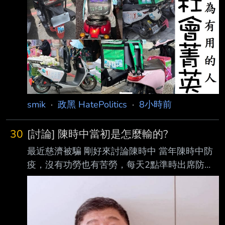
smik
·
政黑 HatePolitics
·
8小時前
30
[討論] 陳時中當初是怎麼輸的?
最近慈濟被騙 剛好來討論陳時中 當年陳時中防
疫，沒有功勞也有苦勞，每天2點準時出席防疫
記者會 當年不少人守著2點看他報數字 比當年八
點檔全民一起看還要熱鬧 部分人口中防疫大功
臣的他 怎麼會輸將近十個百分點? --