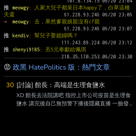
推 
meowgy
: 人家大兒子都呆日本happy了，白草這種
天還
→ 
meowgy
: 去，果然爹親娘親沒有cf親
推 
kendiv
: 幫兒子娶媳婦嗎？
推 
shenyi9185
: 丟5元奉獻給佩琪
😡
政黑 HatePolitics 版：熱門文章
30
[討論] 館長：高端是生理食鹽水
XD 館長去法院講吧 指控上市公司疫苗是生理食
鹽水 講完後自己無預警下播後隱藏直播 一臉發現
講了不該說的狗樣 土城三兄弟 又更進一步
https://youtu.be/k7g11ml5yno?
si=bw1Eapgq19HmYr8i --