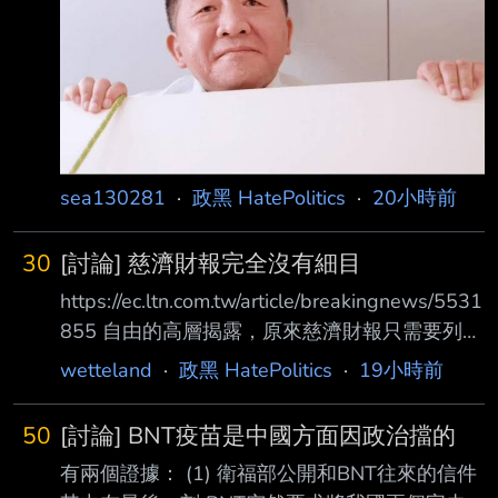
sea130281
·
政黑 HatePolitics
·
20小時前
30
[討論] 慈濟財報完全沒有細目
https://ec.ltn.com.tw/article/breakingnews/5531
855 自由的高層揭露，原來慈濟財報只需要列總
目就可，明細都省略。 慈濟2021年為疫苗對外
wetteland
·
政黑 HatePolitics
·
19小時前
募款35.16億元、對內動用28億元， 災害救助共
支出63.86億元，這包括買疫苗的支出。 但因為
50
[討論] BNT疫苗是中國方面因政治擋的
都沒有細目， 所以不知道買疫苗是花了35.16億
有兩個證據： (1) 衛福部公開和BNT往來的信件
+28億， 還是63.86億裡面的多少錢。 35.16億