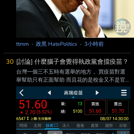
ttmm
·
政黑 HatePolitics
·
3小時前
30
[討論] 什麼腦子會覺得執政黨會擋疫苗？
台灣一個三不五時有選舉的地方， 買疫苗對選
舉幫助只有正面幫助 而且花的是稅金又不是官
員口袋 的錢，是什麼低能腦會在那邊喊 「執政
黨擋疫苗」？ 你們這種低能兒都知道買不到 疫
苗會掉票了，你們口中萬惡 的民進黨會不知道
嗎？ 要打買不到疫苗說真的也就算了， 台灣確
實面臨很難買到疫苗的問題， 打擋疫苗真的低
能兒一個。 北七 -- 台灣這麼多疫苗可以打， 有