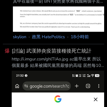
其中在最後一刻 BNT突然要求將我國兩個字去
+28億=63.16億， 依當時匯率約2.2638億美
掉 https://i.mopix.cc/znsIxB.jpg 衛福部將我國改
元。 這也與慈濟最近聲稱花2.05億美元，過去
成台灣後 就沒下文了 其中信件中的我國兩個中
宣稱1.75億美元，都
文字 還是簡體 很明顯就是中國方面提出的要求
BNT公司再複製下來 (2) 在郭台銘公開的 和BNT
大股東的信件 裡面有提到 BNT和台灣間的交易
skylion
·
政黑 HatePolitics
·
18小時前
沒能完成 只有一個原因 就是我們用的名稱 上海
復星不同意 郭台銘的本意是想指責政府意識形
爆
[討論] 武漢肺炎疫苗接種後死亡統計
態 但政府公佈協議 我方用的名稱 是用Republic
http://i.imgur.com/ghlTIAo.jpg az最早出來 所以
o
個案最多 結果被國民黨黑最慘的高端 居然每10
萬人只有1.2人 雖然說有打疫苗真的都降低很多
但是1.2人 真的表現很好阿 回過頭來看 真的就是
國民黨拼命抹黑台灣的生技產業 阿不就好加在高
端夠爭氣 除了內用還可以外銷 還被蔣萬安抹黑
是掩蓋了採購程序 結果是蔣萬安決議的 再度覺
得..... 國民黨你們好好躺平好嗎 --