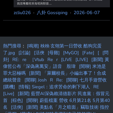
要怎麼解釋 4. 都不打 後面再想怎麼帶風向 台灣
政府會採取哪一種方式 有沒有八卦 --
zcliu026
·
八卦 Gossiping
·
2026-06-07
熱門搜尋
：
[鳴潮] 秧秧·玄翎第一日營收 酷狗完蛋
了.jpg
[討論]
[活俠
[母雞]
[MyGO]
[Fate]
[
[問
卦]
RE:
re
［Vtub
Re
r
[LIVE
[LIVE]
[新聞] 黃
偉哲公布「深偽蔣萬安」語音 殷瑋
[閒聊] 米池是
罪大惡極嗎
[新聞] 「萊爾校長」小編出事了！合成
總統聲音
[閒聊] Josh
R
Re:
[閒聊] 七月手遊營收
[購機]
[情報] Siegel：追求苦命的剩下湖人
RE
[Live]
[新聞] 藍營AI深偽賴清德影片 民進黨：假冒元
首
[棕色]
[閒聊] 蔚藍檔案 營收 6月第21名 5月第40
名
[活俠]
[新聞] 美點名「月之暗面」竊取技術 指控