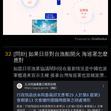
Powered by 
GliaStudios
Mute
32
[問卦] 如果日菲對台漁船開火 海巡署怎麼
應對
如題日菲漁業協議鬧到現在最新情況是中國也派
軍艦過來宣示主權 接著台灣海巡署也宣稱派潛
艇待命 那問題來了如果某一天真的發生類似當
年廣大興事件 日菲船艦對台灣漁船開火 中國船
艦對日菲漁船開火 台灣海巡打誰？ 1. 中菲日一
起打 維護中華民國主權 2. 打中不打菲日 宣示抗
中保台的決心 3. 打菲日不打中 但這狀況不知道