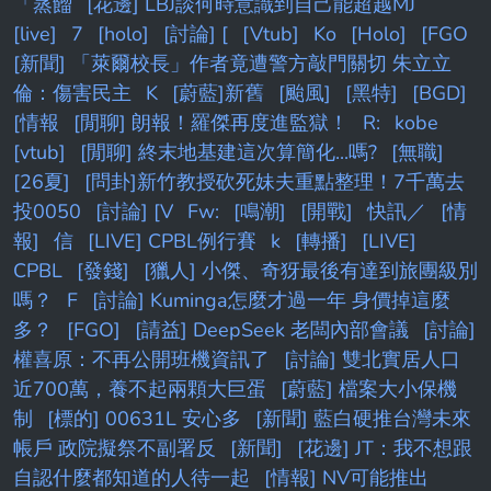
「蒸餾
[花邊] LBJ談何時意識到自己能超越MJ
[live]
7
[holo]
[討論] [
[Vtub]
Ko
[Holo]
[FGO
[新聞] 「萊爾校長」作者竟遭警方敲門關切 朱立立
倫：傷害民主
K
[蔚藍]新舊
[颱風]
[黑特]
[BGD]
[情報
[閒聊] 朗報！羅傑再度進監獄！
R:
kobe
[vtub]
[閒聊] 終末地基建這次算簡化...嗎?
[無職]
[26夏]
[問卦]新竹教授砍死妹夫重點整理！7千萬去
投0050
[討論] [V
Fw:
[鳴潮]
[開戰]
快訊／
[情
報]
信
[LIVE] CPBL例行賽
k
[轉播]
[LIVE]
CPBL
[發錢]
[獵人] 小傑、奇犽最後有達到旅團級別
嗎？
F
[討論] Kuminga怎麼才過一年 身價掉這麼
多？
[FGO]
[請益] DeepSeek 老闆內部會議
[討論]
權喜原：不再公開班機資訊了
[討論] 雙北實居人口
近700萬，養不起兩顆大巨蛋
[蔚藍] 檔案大小保機
制
[標的] 00631L 安心多
[新聞] 藍白硬推台灣未來
帳戶 政院擬祭不副署反
[新聞]
[花邊] JT：我不想跟
自認什麼都知道的人待一起
[情報] NV可能推出