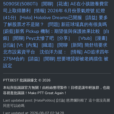
5090SE(5080Ti)
[閒聊]
[花邊] AE在小孩贍養費官
司上取得勝利
[情報] 2026年 6月份景氣燈號 紅燈
(41分)
[Holo] Hololive Dreams已開服
[請益] 要多
了解股票才不是賭？
[問題] 新莊球場真的有很臭嗎
[蔚藍]新舊 Pickup 機制：期望值與保護效果比較
[白
銀]
[閒聊] Peyz太慘了吧
[分享］
［Vtub]
[漫畫]
[討論] [Vt
[內鬼]
[鐵道]
[閒聊
[新聞] 簡舒培要求
北市設索資平台 沈伯洋力挺：
[情報] AD追求四年
275M合約
[請益]
[閒聊] 想要增貸卻被老媽擋住 被
設定
PTT.BEST 批踢踢爆文 © 2026
本站與批踢踢官方無關！由粉絲整理製作！目標是讓年輕族群，也能
容易逛批踢踢！Make PTT Great Again！
Last updated post:
[HatePolitics] [討論] 慈濟爛到根了 這十億沒高層
同意可以給嗎
Last updated at: 2026-08-07 02:34:28