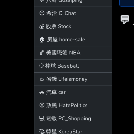
😊 希洽 C_Chat
💬
💰 股票 Stock
🏠 房屋 home-sale
🏀 美國職籃 NBA
⚾ 棒球 Baseball
👛 省錢 Lifeismoney
🚗 汽車 car
😡 政黑 HatePolitics
💻 電蝦 PC_Shopping
🥰 韓星 KoreaStar