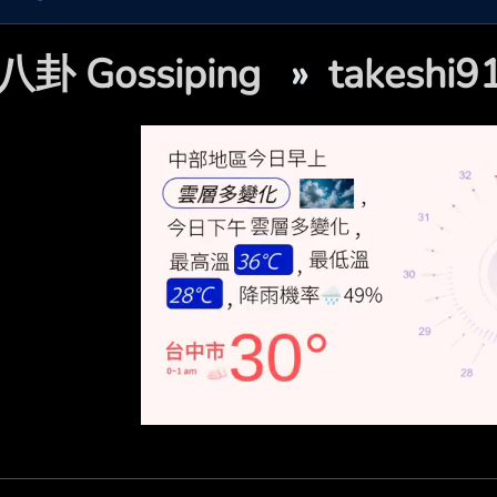
八卦 Gossiping
»
takesh