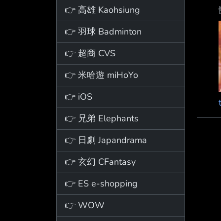
👉 高雄 Kaohsiung
👉 羽球 Badminton
👉 超商 CVS
👉 米哈遊 miHoYo
👉 iOS
👉 兄弟 Elephants
👉 日劇 Japandrama
👉 玄幻 CFantasy
👉 ES e-shopping
👉 WOW