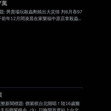
Mute
7萬
聞標題: 男賣場玩殺蟲劑燒出大災情 判6月吞97
男子前年12月間凌晨在家樂福中原店拿殺蟲劑
郭刑事部分判刑6月確定，後續民事求償接
司聯手追討3億7835萬餘元，天價賠償責
月3日凌晨與友人前往家樂福中原店購物，在
門票
 3.完整新聞標題: 鄧紫棋台北開唱！陸16歲癱
: 天后鄧紫棋今（9）日晚間首度站上台北