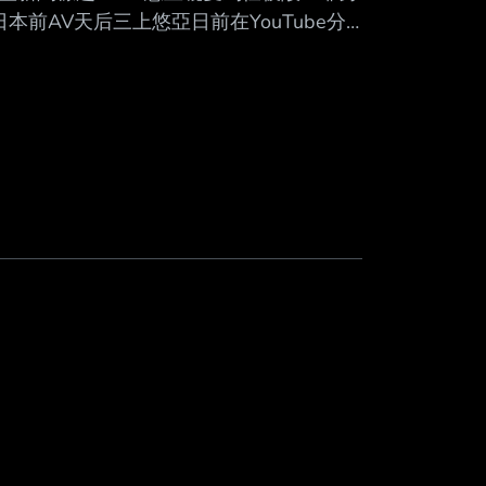
本前AV天后三上悠亞日前在YouTube分
少錢才拿下自己心儀的包款，沒想到卻遭到
爽回應，「我是靠自己努力工作買的，而且
 三上悠亞日前在YouTube上傳一支開箱