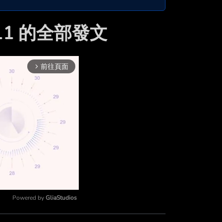
i911 的全部發文
前往頁面
arrow_forward_ios
Powered by 
GliaStudios