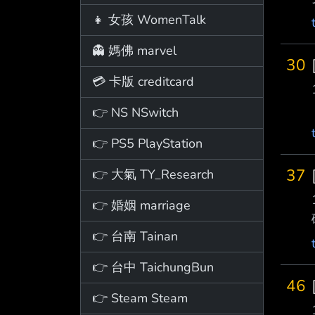
👧 女孩 WomenTalk
👻 媽佛 marvel
30
💳 卡版 creditcard
👉 NS NSwitch
👉 PS5 PlayStation
37
👉 大氣 TY_Research
👉 婚姻 marriage
👉 台南 Tainan
👉 台中 TaichungBun
46
👉 Steam Steam