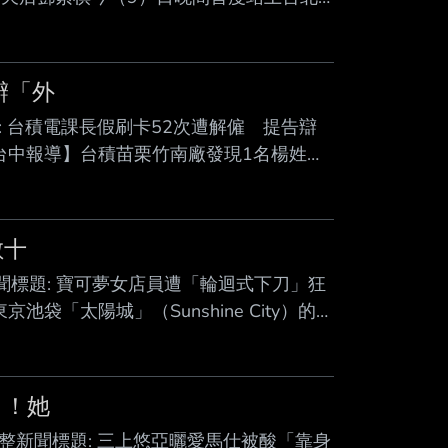
世界巡迴演唱會2.0—台北站》，4場門票開賣即秒
中國上海一名癱瘓的16歲少女，在3月30
幣（約9000元台幣）的門票，家屬發現後
辯「外
標題: 台積電課長假刷卡52次遭解僱 提告辯
／台中報導】台積苗栗竹南廠發現1名楊姓課
、甚至離開廠區，遂依工作規定將他解聘；
為了尋找「工作靈感」。法官認定楊男2個
班費，已破壞雙方的誠實信用關係，一、二
數十
.完整新聞標題: 寶可夢女店員遭「輪迴式下刀」狂
袋「太陽城」（Sunshine City）的寶
萌衣遭到26歲的前男友廣川大起持刀伏
「交互下刀」的殘暴方式，輪流捅向前女友
面曝光 兇嫌瘋狂交互自殘 根據調查人員透
」！她
 3.完整新聞標題: 三上悠亞曬愛馬仕被酸「靠身