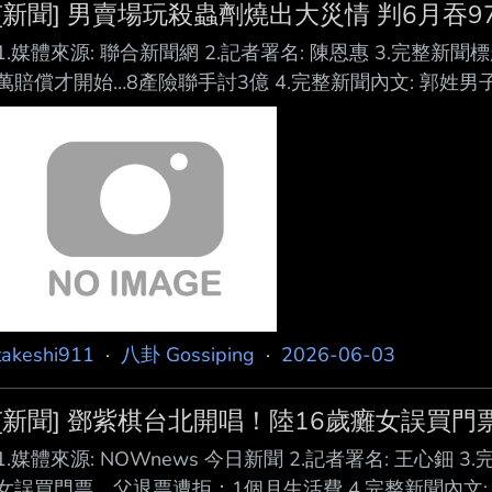
[新聞] 男賣場玩殺蟲劑燒出大災情 判6月吞9
1.媒體來源: 聯合新聞網 2.記者署名: 陳恩惠 3.完整新
萬賠償才開始…8產險聯手討3億 4.完整新聞內文: 郭姓
朝打火機火焰噴射把玩，未確認火勢熄 滅便離開釀災，
踵而至，除新光產險已獲判97 萬餘元外，另有8家產險公
任尚待司法釐清。 判決指出，22歲郭男於2023年12
清潔用品區 拿起貨架的殺蟲
takeshi911
·
八卦 Gossiping
·
2026-06-03
[新聞] 鄧紫棋台北開唱！陸16歲癱女誤買
1.媒體來源: NOWnews 今日新聞 2.記者署名: 王心鈿
女誤買門票 父退票遭拒：1個月生活費 4.完整新聞內文