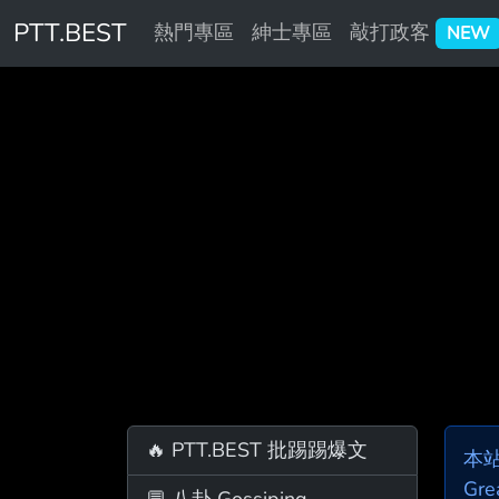
PTT.BEST
熱門專區
紳士專區
敲打政客
NEW
🔥 PTT.BEST 批踢踢爆文
本
Gre
💬 八卦 Gossiping