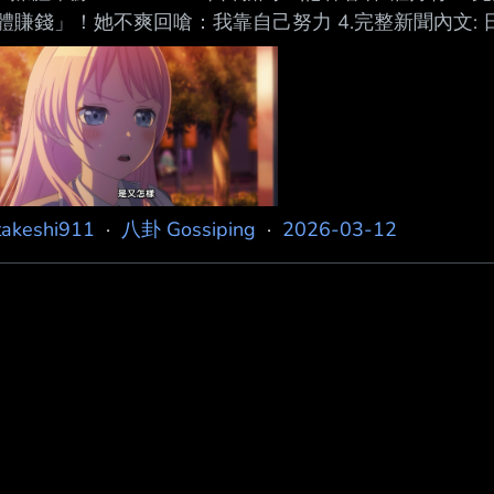
體賺錢」！她不爽回嗆：我靠自己努力 4.完整新聞內文: 日
享自己開箱愛馬仕精品包收藏的影片，透露自己 花了不
網友留言「靠裸體賺錢不需要炫耀」， 為此三上悠亞不
我已經引退很久了。」 三上悠亞開箱愛馬仕被酸！不爽回嗆
影片，分享自己辛苦「配貨」後
takeshi911
·
八卦 Gossiping
·
2026-03-12