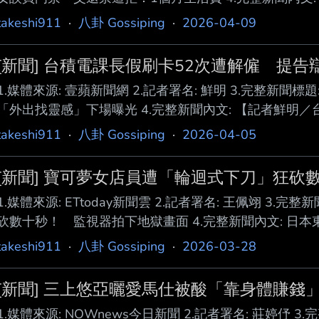
大巨蛋開唱，舉辦《G.E.M. 鄧紫棋I AM GLORIA 
takeshi911
·
八卦 Gossiping
·
2026-04-09
殺，狂吸大批粉絲到場朝聖。不料在開 唱前，卻突然傳出
日於售票平台「摩天輪」，誤 買了一張要價2000元人民
[新聞] 台積電課長假刷卡52次遭解僱 提告
急忙想退
1.媒體來源: 壹蘋新聞網 2.記者署名: 鮮明 3.完整新聞
「外出找靈感」下場曝光 4.完整新聞內文: 【記者鮮明
長多次以「反向刷卡」方式偽造 門禁紀錄，跑到健身房
takeshi911
·
八卦 Gossiping
·
2026-04-05
楊男不服，打官司確認 雙方僱傭關係存在，聲稱外出是
多月來反向刷 卡52次，其中多次是在非工作日以申報加
[新聞] 寶可夢女店員遭「輪迴式下刀」狂砍
審均 判楊男敗訴。仍可上訴。 判決指出，楊男
1.媒體來源: ETtoday新聞雲 2.記者署名: 王佩翊 3
砍數十秒！ 監視器拍下地獄畫面 4.完整新聞內文: 日本東京池
可夢中心26日晚間發生持刀殺人事件。 21歲女店員春川
takeshi911
·
八卦 Gossiping
·
2026-03-28
擊。最新監視器畫面顯示，廣川在 短短數十秒內，竟以
與自己的頸部，最終兩人 雙雙傷重身亡。 數十秒地獄畫
[新聞] 三上悠亞曬愛馬仕被酸「靠身體賺錢
露，監視器畫面顯示，
1.媒體來源: NOWnews今日新聞 2.記者署名: 莊婷伃