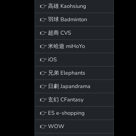
👉 高雄 Kaohsiung
👉 羽球 Badminton
👉 超商 CVS
👉 米哈遊 miHoYo
👉 iOS
👉 兄弟 Elephants
👉 日劇 Japandrama
👉 玄幻 CFantasy
👉 ES e-shopping
👉 WOW