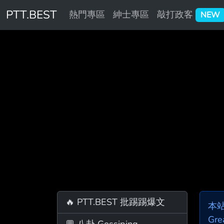
PTT.BEST
熱門專區
紳士專區
敲打政客
NEW
🔥 PTT.BEST 批踢踢爆文
本
Gre
💬 八卦 Gossiping