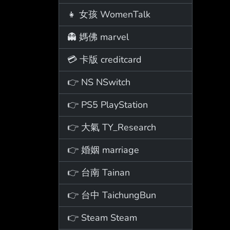
👧 女孩 WomenTalk
👻 媽佛 marvel
💳 卡版 creditcard
👉 NS NSwitch
👉 PS5 PlayStation
👉 大氣 TY_Research
👉 婚姻 marriage
👉 台南 Tainan
👉 台中 TaichungBun
👉 Steam Steam