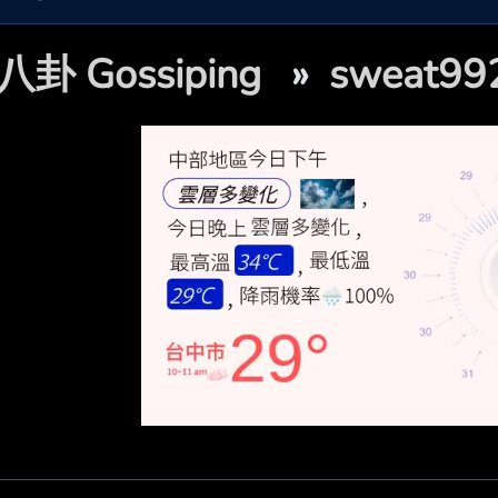
八卦 Gossiping
»
sweat9