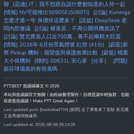
聊
[花邊] JT：我不想跟自認什麼都知道的人待一起
[情報] NV可能推出5090SE(5080Ti)
[討論] Kuminga
怎麼才過一年 身價掉這麼多？
[請益] DeepSeek 老
闆內部會議
[討論] 權喜原：不再公開班機資訊了
[討論] 雙北實居人口近700萬，養不起兩顆大巨蛋
[情報] 2026年 6月份景氣燈號 紅燈 (41分)
[蔚藍]新
舊 Pickup 機制：期望值與保護效果比較
[蔚藍] 檔案
大小保機制
[標的] 00631L 安心多
[分享］
[問題]
新莊球場真的有很臭嗎
PTT.BEST 批踢踢爆文 © 2026
本站與批踢踢官方無關！由粉絲整理製作！目標是讓年輕族群，也能
容易逛批踢踢！Make PTT Great Again！
Last updated post:
[basketballTW] [新聞] 走了乘客來了駕駛 新北國
王簽周儀翔無緣與
Last updated at: 2026-08-08 05:14:28