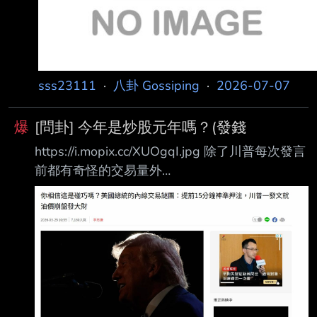
sss23111
·
八卦 Gossiping
·
2026-07-07
爆
[問卦] 今年是炒股元年嗎？(發錢
https://i.mopix.cc/XUOgqI.jpg 除了川普每次發言
前都有奇怪的交易量外
https://i.mopix.cc/KIzCT8.jpg 連開心鬼黃百鳴都
因為炒股要進去蹲五個月了
https://i.mopix.cc/DVH1GN.jpg 這次遠見科技內
線交易，雖然董事長跑出來寫公開信 但自己挺好
奇，這類內線交易除了分贓不均自爆外，公司有
其他方法知道嗎？ 這邊發個錢，每推10P 取前一
百樓 --