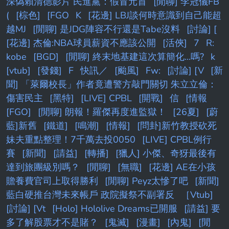
深偽賴清德影片 民進黨：假冒元首
[閒聊] 李冠儀FB
(
[棕色]
[FGO
K
[花邊] LBJ談何時意識到自己能超
越MJ
[閒聊] 是JDG陣容不行還是Tabe沒料
[討論] [
[花邊] 杰倫:NBA球員薪資不應該公開
[活俠]
7
R:
kobe
[BGD]
[閒聊] 終末地基建這次算簡化...嗎?
k
[vtub]
[發錢]
F
快訊／
[颱風]
Fw:
[討論] [V
[新
聞] 「萊爾校長」作者竟遭警方敲門關切 朱立立倫：
傷害民主
[黑特]
[LIVE] CPBL
[開戰]
信
[情報
[FGO]
[閒聊] 朗報！羅傑再度進監獄！
[26夏]
[蔚
藍]新舊
[鐵道]
[鳴潮]
[情報]
[問卦]新竹教授砍死
妹夫重點整理！7千萬去投0050
[LIVE] CPBL例行
賽
[新聞]
[請益]
[轉播]
[獵人] 小傑、奇犽最後有
達到旅團級別嗎？
[閒聊]
[無職]
[花邊] AE在小孩
贍養費官司上取得勝利
[閒聊] Peyz太慘了吧
[新聞]
藍白硬推台灣未來帳戶 政院擬祭不副署反
［Vtub]
[討論] [Vt
[Holo] Hololive Dreams已開服
[請益] 要
多了解股票才不是賭？
[鬼滅]
[漫畫]
[內鬼]
[閒