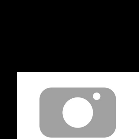
電影 但感覺明明兩部都是差不多紅的東西？ 為什
麼芙莉蓮的討論度好像就是比較低？ 有八卦嗎？
這邊取