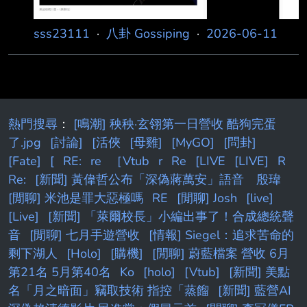
sss23111
·
八卦 Gossiping
·
2026-06-11
熱門搜尋
：
[鳴潮] 秧秧·玄翎第一日營收 酷狗完蛋
了.jpg
[討論]
[活俠
[母雞]
[MyGO]
[問卦]
[Fate]
[
RE:
re
［Vtub
r
Re
[LIVE
[LIVE]
R
Re:
[新聞] 黃偉哲公布「深偽蔣萬安」語音 殷瑋
[閒聊] 米池是罪大惡極嗎
RE
[閒聊] Josh
[live]
[Live]
[新聞] 「萊爾校長」小編出事了！合成總統聲
音
[閒聊] 七月手遊營收
[情報] Siegel：追求苦命的
剩下湖人
[Holo]
[購機]
[閒聊] 蔚藍檔案 營收 6月
第21名 5月第40名
Ko
[holo]
[Vtub]
[新聞] 美點
名「月之暗面」竊取技術 指控「蒸餾
[新聞] 藍營AI