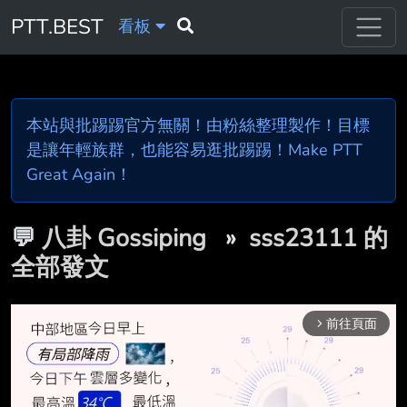
PTT.BEST
看板
本站與批踢踢官方無關！由粉絲整理製作！目標
是讓年輕族群，也能容易逛批踢踢！Make PTT
Great Again！
💬
八卦 Gossiping
»
sss23111 的
全部發文
前往頁面
arrow_forward_ios