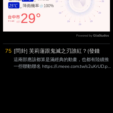
Powered by 
GliaStudios
Mute
75
[問卦] 芙莉蓮跟鬼滅之刃誰紅？(發錢
這兩部應該都算是滿經典的動畫，也都有陸續推
一些聯動聯名 https://i.meee.com.tw/s2uKrUD.png
像鬼滅之刃上個月有跟RO聯動
https://i.meee.com.tw/3rk6frq.png 芙莉蓮這個月
也是跟魔靈召喚聯名 但真的要說覆蓋率的話 不管
是之前電影版排卡片機的人潮 還是娃娃機裡面的
周邊商品那些 其實鬼滅之刃的曝光度都比芙莉蓮
高超多 但芙莉蓮就是都沒什麼看到線下活動或是