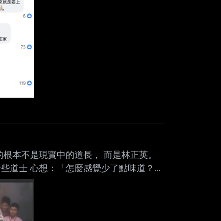
的根本不是現實中的道長， 而是林正英。
些道士 心想：「怎麼感覺少了點味道？」
。 很多人對「道士」的想像， 從小就被
rom JPTT on my OPPO PHY110.