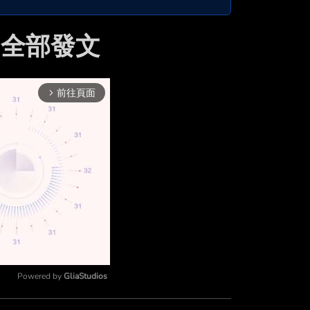
 的全部發文
前往頁面
arrow_forward_ios
Powered by 
GliaStudios