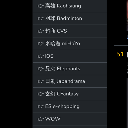
👉 高雄 Kaohsiung
👉 羽球 Badminton
👉 超商 CVS
👉 米哈遊 miHoYo
51
👉 iOS
👉 兄弟 Elephants
👉 日劇 Japandrama
👉 玄幻 CFantasy
👉 ES e-shopping
👉 WOW