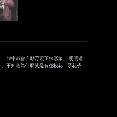
， 腦中就會自動浮現正妹形象。 明明還
any 這類， 不知道為什麼就是有種校花、系花或網
indy 就比較像公司人資或會計主管 大家對
字， 是鄉民公認自帶顏值 Buff 的？ -