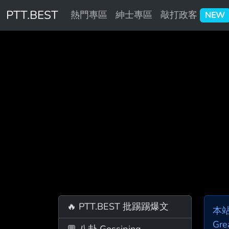
PTT.BEST
熱門專區
紳士專區
敲打政客
NEW
🔥 PTT.BEST 批踢踢爆文
本
Gre
💬 八卦 Gossiping