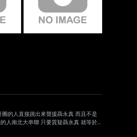
設計圈的人直接跳出來聲援聶永真 而且不是
的人南北大串聯 只要質疑聶永真 就等於
界 是不是已經接近山羊等級了？ 還有人舉