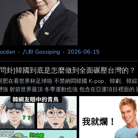
locdan
·
八卦 Gossiping
·
2026-06-15
[問卦]韓國到底是怎麼做到全面碾壓台灣的？
阿肥在看世界杯足球啦 不禁納悶韓國 K-pop、韓劇、韓
灣強 射箭世界最頂 冬季運動也強 包含在亞運項目裡面的
遊戲都能看到韓國選手在爭冠軍 台灣每年都在某某元年 
一直有人才冒出來 以前大家都說 韓國人比台灣人多 但這
比較像整個社會都很會培養競爭型人才 最後都能練到世界
度問題？ 文化問題？ 教育問題？ 還是