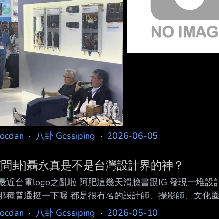
locdan
·
八卦 Gossiping
·
2026-06-05
[問卦]聶永真是不是台灣設計界的神？
最近台電logo之亂啦 阿肥這幾天滑臉書跟IG 發現一堆
那種普通挺一下喔 都是很有名的設計師、攝影師、文化圈
你不懂設計、不懂美感 阿肥就在想啦 聶永真在台灣設計
locdan
·
八卦 Gossiping
·
2026-05-10