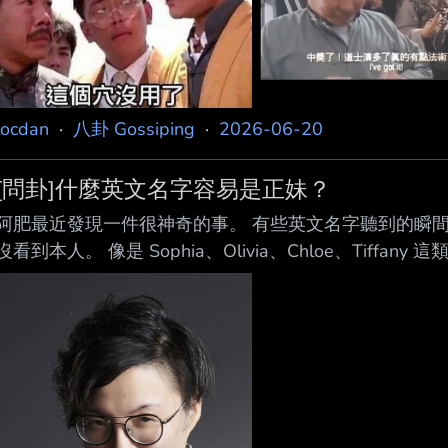
locdan
·
八卦 Gossiping
·
2026-06-20
[問卦]什麼英文名字容易是正妹？
阿肥最近發現一件很神奇的事。 有些英文名字聽到的瞬間
沒看到本人。 像是 Sophia、Olivia、Chloe、Tiff
美的感覺。 反過來， 有些英文名字像Susan、Linda、C
某些英文名字是不是真的存在共同印象？ 有沒有哪幾個英文名
---- Sent from JPTT on my OPPO PHY110. --