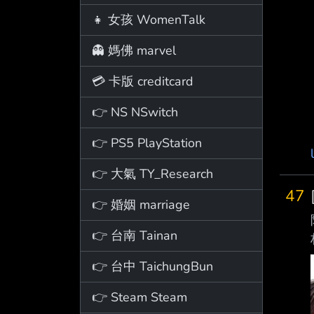
👧 女孩 WomenTalk
👻 媽佛 marvel
💳 卡版 creditcard
👉 NS NSwitch
👉 PS5 PlayStation
👉 大氣 TY_Research
47
👉 婚姻 marriage
👉 台南 Tainan
👉 台中 TaichungBun
👉 Steam Steam