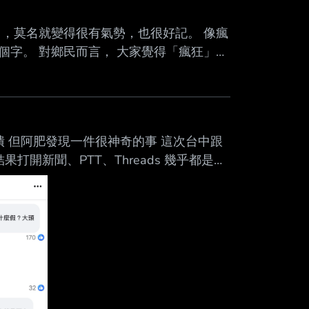
Mute
，莫名就變得很有氣勢，也很好記。 像瘋
字。 對鄉民而言， 大家覺得「瘋狂」後
----- Sent from JPTT on my
？
潰 但阿肥發現一件很神奇的事 這次台中跟
開新聞、PTT、Threads 幾乎都是在
還是因為台中人口比較多、聲量比較大？
在罵台中」的錯覺？ 有沒有明明都沒放颱
T on my OPPO PHY110. --