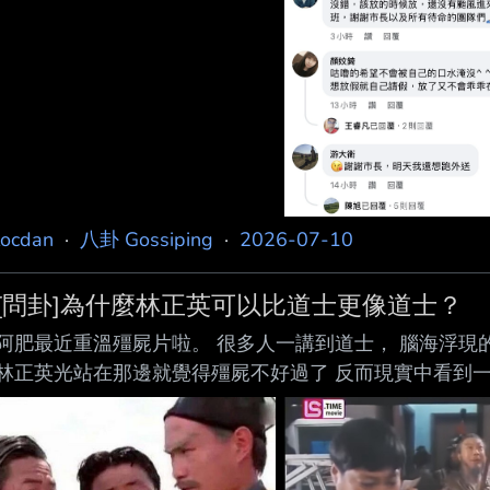
locdan
·
八卦 Gossiping
·
2026-07-10
[問卦]為什麼林正英可以比道士更像道士？
阿肥最近重溫殭屍片啦。 很多人一講到道士， 腦海浮現
林正英光站在那邊就覺得殭屍不好過了 反而現實中看到一
林正英明明只是演員， 卻把道士的形象演成官方標準答案
林正英定義了。 有沒有林正英比道士像道士的八卦？ ----- Sent f
--