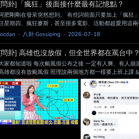
[問卦]「瘋狂」後面接什麼最有記憶點？
阿肥剛剛在發呆突然想到。 有些詞前面只要加上「瘋狂」
狂星期四、瘋狂麥斯，甚至很多電影、活動都超愛用這兩個
面接什麼最順、最有梗？ 有沒有「瘋狂＋XX」的霸主？ 有沒有八卦？ 
locdan
·
八卦 Gossiping
·
2026-07-18
OPPO PHY110. --
[問卦] 高雄也沒放假，但全世界都在罵台中
大家都知道啦 每次颱風假公布之後 一定有人爽、有人崩
高雄都沒有放颱風假 照理說兩個地方都一樣要上班上課 結果打
洗台中、市長被罵翻 是因為大家對高雄本來就沒期待？ 
又或者只是演算法一直推台中的新聞 才讓人有「全世界都
風假 最後只有台中變成眾矢之的的八卦？ ----- Sent from JPT