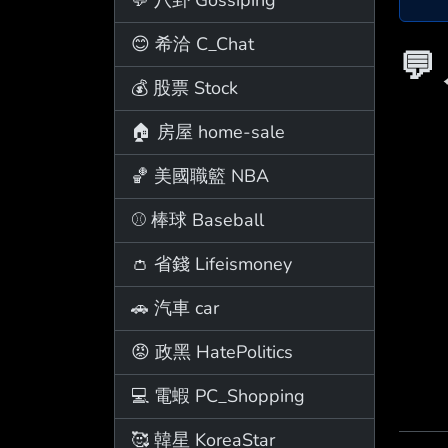
😊 希洽 C_Chat
💬
💰 股票 Stock
🏠 房屋 home-sale
🏀 美國職籃 NBA
⚾ 棒球 Baseball
👛 省錢 Lifeismoney
🚗 汽車 car
😡 政黑 HatePolitics
💻 電蝦 PC_Shopping
🥰 韓星 KoreaStar