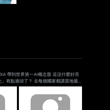
DIA 帶到世界第一AI概念股 這沒什麼好否
化」有點過頭了？ 去每個國家都講當地最
 去美國：AI改變人類文明 去中東：你
te 也都差不多套路 「史上最強晶片」 「革
一穿又是新的宇宙誕生 最讓阿肥出戲的是最