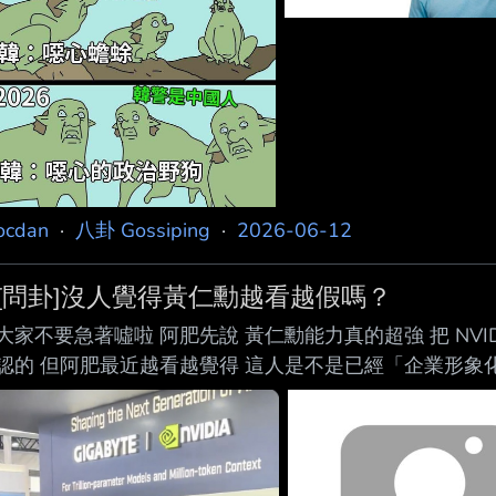
ocdan
·
八卦 Gossiping
·
2026-06-12
[問卦]沒人覺得黃仁勳越看越假嗎？
大家不要急著噓啦 阿肥先說 黃仁勳能力真的超強 把 NVI
認的 但阿肥最近越看越覺得 這人是不是已經「企業形象
愛聽的話 來台灣：台灣最重要、夜市好吃、供應鏈世界第一
們是AI未來核心 每一站都像巡迴演唱會 然後每年 keyno
命性突破」 「重新定義運算」 結果隔年再來一次 皮衣
近那種「親民感」操作 科技展坐