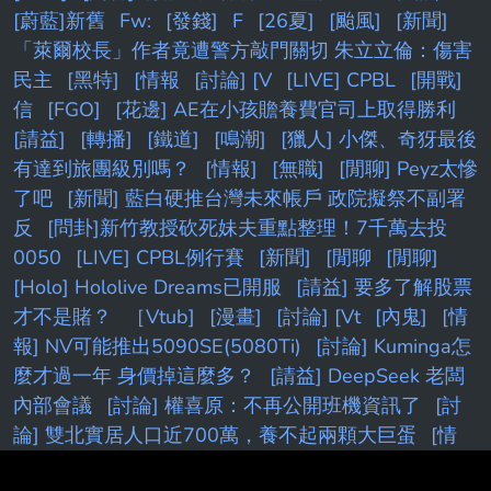
[蔚藍]新舊
Fw:
[發錢]
F
[26夏]
[颱風]
[新聞]
「萊爾校長」作者竟遭警方敲門關切 朱立立倫：傷害
民主
[黑特]
[情報
[討論] [V
[LIVE] CPBL
[開戰]
信
[FGO]
[花邊] AE在小孩贍養費官司上取得勝利
[請益]
[轉播]
[鐵道]
[鳴潮]
[獵人] 小傑、奇犽最後
有達到旅團級別嗎？
[情報]
[無職]
[閒聊] Peyz太慘
了吧
[新聞] 藍白硬推台灣未來帳戶 政院擬祭不副署
反
[問卦]新竹教授砍死妹夫重點整理！7千萬去投
0050
[LIVE] CPBL例行賽
[新聞]
[閒聊
[閒聊]
[Holo] Hololive Dreams已開服
[請益] 要多了解股票
才不是賭？
［Vtub]
[漫畫]
[討論] [Vt
[內鬼]
[情
報] NV可能推出5090SE(5080Ti)
[討論] Kuminga怎
麼才過一年 身價掉這麼多？
[請益] DeepSeek 老闆
內部會議
[討論] 權喜原：不再公開班機資訊了
[討
論] 雙北實居人口近700萬，養不起兩顆大巨蛋
[情
報] 2026年 6月份景氣燈號 紅燈 (41分)
[蔚藍]新舊