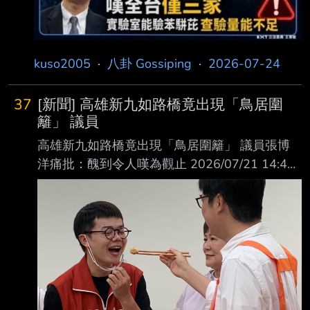
kuso2005
·
八卦 Gossiping
·
2026-07-24
37
[新聞] 高雄新九如路橋竟出現「鳥居圍
籬」 議員
高雄新九如路橋竟出現「鳥居圍籬」 議員張博
洋痛批：醜到令人嘆為觀止 2026/07/21 14:45
自由時報 〔記者王榮祥／高雄報導〕預定7月31
日通車的高雄新九如路橋，橋體兩側與人行道旁
獨特 的「鳥居圍籬」引發議論，高市議員張博
洋今忍不住開火，痛批「醜到一個令人嘆為觀
止」 。 張博洋表示，「這橋可怕到一個無法相
信是高雄市的公共建設，什麼叫做毀滅高雄市這
幾年 的城市美感努力，就是這座橋！」 針對