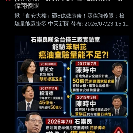
偉翔傻眼
揪「食安大樓」砸8億做裝修！廖偉翔傻眼：檢
驗量能還掛零 中天新聞 發布: 2026/07/23 15:14
By 李培睿 致癌油食安風暴持續延燒，國民黨立
委廖偉翔今天（23日）表示，前嘉義縣長張花冠
當年說 ，只要2億嘉義就有一棟食安大樓可以立
即啟用，但食藥署的「食品安全建設計畫」，目
前 已投入52億，今年又投入近8億整備機電和室
內裝修，檢驗量能卻掛零。 廖偉翔表示，行政院
長卓榮泰上任後核定的第一份公文，就是74億的
食品安全建設計畫。到 115年，食藥署總經費約
67億，其中編了8億辦食安建設。今年編列的這8