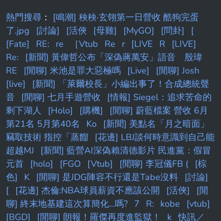
熱門搜尋
：
[鳴潮] 秧秧·玄翎第一日營收 酷狗完蛋
了.jpg
[討論]
[活俠
[母雞]
[MyGO]
[問卦]
[
[Fate]
RE:
re
［Vtub
Re
r
[LIVE
R
[LIVE]
Re:
[新聞] 黃偉哲公布「深偽蔣萬安」語音 殷瑋
RE
[閒聊] 米池是罪大惡極嗎
[Live]
[閒聊] Josh
[live]
[新聞] 「萊爾校長」小編出事了！合成總統聲
音
[閒聊] 七月手遊營收
[情報] Siegel：追求苦命的
剩下湖人
[Holo]
[購機]
[閒聊] 蔚藍檔案 營收 6月
第21名 5月第40名
Ko
[新聞] 美點名「月之暗面」
竊取技術 指控「蒸餾
[花邊] LBJ談何時意識到自己能
超越MJ
[新聞] 藍營AI深偽賴清德影片 民進黨：假冒
元首
[holo]
[FGO
[Vtub]
[閒聊] 李冠儀FB (
[棕
色]
K
[閒聊] 是JDG陣容不行還是Tabe沒料
[討論]
[
[花邊] 杰倫:NBA球員薪資不應該公開
[活俠]
[閒
聊] 終末地基建這次算簡化...嗎?
7
R:
kobe
[vtub]
[BGD]
[閒聊] 朗報！羅傑再度進監獄！
k
快訊／