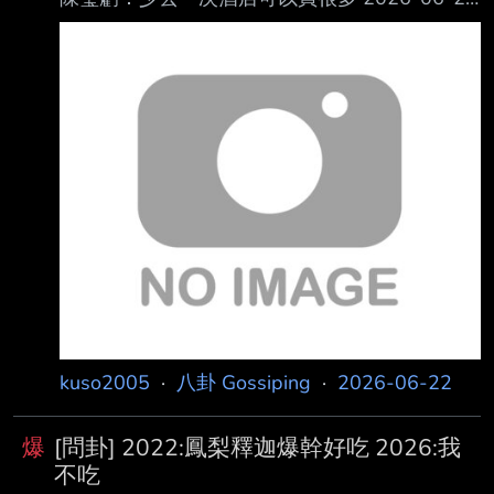
15:20 聯合報 記者劉懿萱／台北即時報導 陸委
會副主委梁文傑日前稱「鳳梨釋迦是台灣人幾乎
不吃」，引發各界批評。民進黨立委陳 瑩今邀
梁文傑一同吃從台東空運而來的鳳梨釋迦冰棒，
梁文傑表示，他語言表達失誤，正確 來說是吃
的很少，並為傷害農民的心表達歉意，承諾買
1000支鳳梨釋迦冰棒謝罪；陳瑩則吐 槽「說吃
得少也沒有比較舒服啦」，並虧他少去一次酒店
就可以買很多鳳梨釋迦。 陳瑩今邀梁文傑一同
品嚐鳳梨釋迦冰棒，陳瑩說，
kuso2005
·
八卦 Gossiping
·
2026-06-22
爆
[問卦] 2022:鳳梨釋迦爆幹好吃 2026:我
不吃