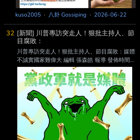
kuso2005
·
八卦 Gossiping
·
2026-06-22
32
[新聞] 川普專訪突走人！狠批主持人、節
目腐敗：
川普專訪突走人！狠批主持人、節目腐敗：媒體
不誠實國家難偉大 編輯 張森皓 報導 發佈時間：
2026/06/08 13:41 TVBS新聞 美國總統川普
（Donald Trump）爆氣！他在節目專訪中，與
主持人在選舉議題唇槍舌戰， 川普話鋒一轉，
痛批主持人、節目組和許多美國媒體都「很腐
敗」。川普隨後更直接起身 走人，直言：「一
個國家如果媒體不誠實，就永遠不可能偉大。」
談加州選舉操縱 《國會山報》（The Hill）報
導，川普接受《NBC News》記者韋爾克
（Kristen Welker） 的專訪，在7日