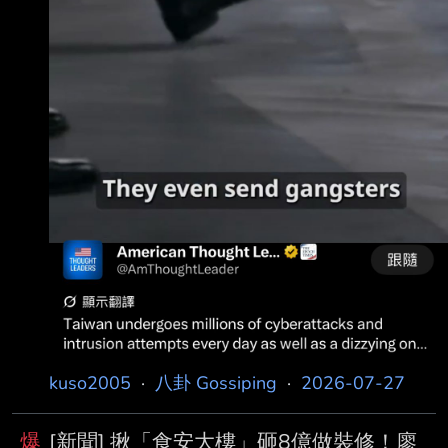
kuso2005
·
八卦 Gossiping
·
2026-07-27
爆
[新聞] 揪「食安大樓」砸8億做裝修！廖