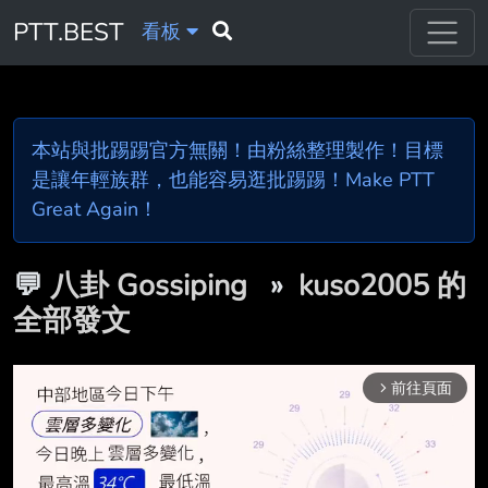
PTT.BEST
看板
本站與批踢踢官方無關！由粉絲整理製作！目標
是讓年輕族群，也能容易逛批踢踢！Make PTT
Great Again！
💬
八卦 Gossiping
»
kuso2005 的
全部發文
前往頁面
arrow_forward_ios