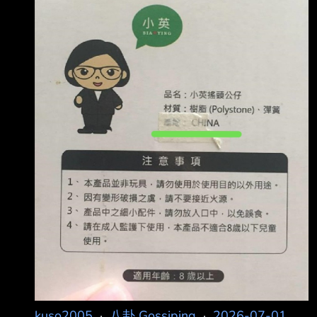
一夕全毀。對此，二伯也在晚間長文回應了。 二
伯30日透過社群長文寫下心聲，分享創業至今所
體驗的心路歷程，包含研究材質、布料 、版型，
再到生產流程，「每一步都是靠著一次又一次訪
廠、開會、學習慢慢累積起來的 。」也逐漸讓她
了解
kuso2005
·
八卦 Gossiping
·
2026-07-01