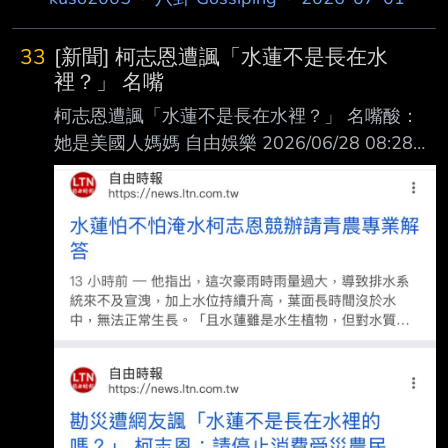
33
[新聞] 柯志恩遭諷「水蓮不是長在水
裡？」 名嘴
柯志恩遭諷「水蓮不是長在水裡？」 名嘴酸：
她是美國人媽媽 自由娛樂 2026/06/28 08:28
〔記者林南谷／台北報導〕國民黨高雄市長候選
人柯志恩近日到美濃視察災情，看到一片 水蓮
田被淹沒，發文指鄉親辛苦栽種的水蓮田整片遭
大水淹沒、損失慘重，遭網友嘲諷「 水蓮不是
長在水裡的嗎？」對此，柯志恩昨（27）日澄清
說，水蓮雖種植在水裡，但葉片 要浮在水面呼
吸及進行光合作用，她最在意的不是個人遭受多
少攻擊，而是有人為了政治 操作，不惜將農民
真實發生的災損看作笑話。 對此，電視名嘴、
資深媒體人張益贍在臉書發文評