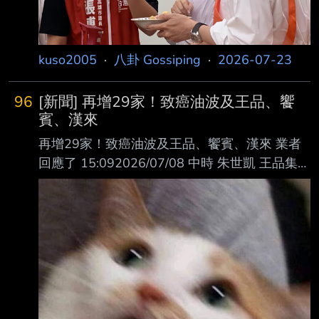
「鳥居圍籬」，他感慨實在是荒謬到、不知道怎
麼對來到這邊的日本觀光客解釋，在日 本的神
道信仰中，鳥居是連接人界於
kuso2005
·
八卦 Gossiping
·
2026-07-23
96
[新聞] 再增29家！致癌油波及王品、饗
賓、漢來
再增29家！致癌油波及王品、饗賓、漢來 業者
回應了 15:092026/07/08 中時 朱世凱 王品集團
旗下西堤牛排、陶板屋等高雄多家分店都被驗出
用到問題益康大豆沙拉油，王品 表示，「集團
上周於第一時間即全面停用7月1日政府公告批號
之油品，目前供餐用油皆無 虞。」 饗賓集團除
了饗食天堂高雄店與夢時代店被點名用到受污染
的福壽健味香油，真珠義享店 、旭集義享店也
遭受波及，集團指出，本公司秉持最高食安預警
原則，在稽查延伸至香油 等複方油品前，即主