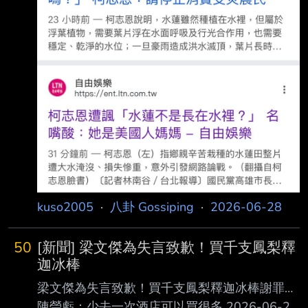
kuso2005
·
八卦 Gossiping
·
2026-06-28
50
[新聞] 梁文傑為失言致歉！買千支鳳梨釋
迦冰棒
梁文傑為失言致歉！買千支鳳梨釋迦冰棒謝罪…
陳瑩虧：少去一次酒店可以買很多 2026-06-22