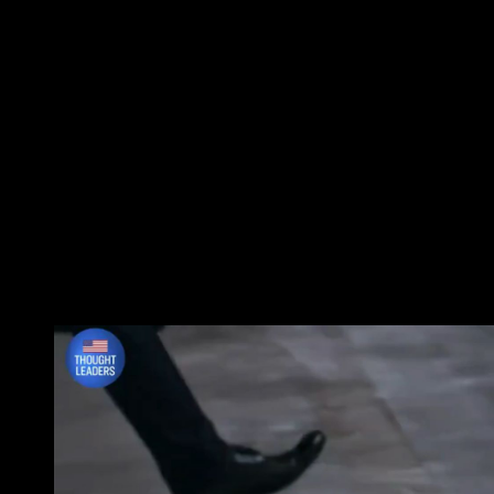
https://i.mopix.cc/KRIiuy.jpg
https://i.mopix.cc/ZxxY35.jpg https://i.mopi