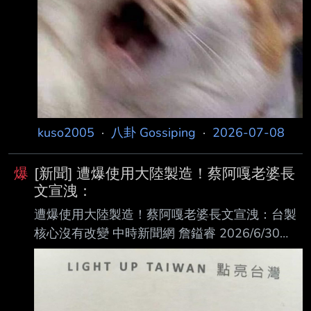
動進行自主預防性處置。針對該廠商供應之香
油，目前已全面完成產 品
kuso2005
·
八卦 Gossiping
·
2026-07-08
爆
[新聞] 遭爆使用大陸製造！蔡阿嘎老婆長
文宣洩：
遭爆使用大陸製造！蔡阿嘎老婆長文宣洩：台製
核心沒有改變 中時新聞網 詹鎰睿 2026/6/30
23:11 台灣YouTube網紅蔡阿嘎，憑藉愛台灣的
形象走紅，吸引粉絲長年力挺，結果老婆二伯堅
持「台灣製造」的品牌 HAHABABY 卻被爆料活
動贈品來自「大陸製造」，也讓夫妻倆愛台 人設