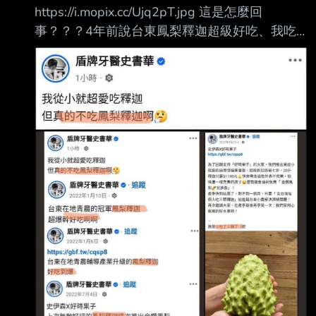
https://i.mopix.cc/Ujq2pT.jpg 這是怎麼回
事？？？4年前說台東鳳梨釋迦超級好吃、我吃
三箱到現在的我不吃，一樣好 吃的食物怎短短經
過4年就變成我不吃了呢？ --