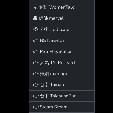
👧 女孩 WomenTalk
👻 媽佛 marvel
💳 卡版 creditcard
👉 NS NSwitch
👉 PS5 PlayStation
👉 大氣 TY_Research
👉 婚姻 marriage
👉 台南 Tainan
👉 台中 TaichungBun
👉 Steam Steam