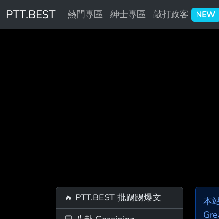
PTT.BEST
熱門專區
紳士專區
敲打政客
NEW
🔥 PTT.BEST 批踢踢爆文
本
Gre
💬 八卦 Gossiping