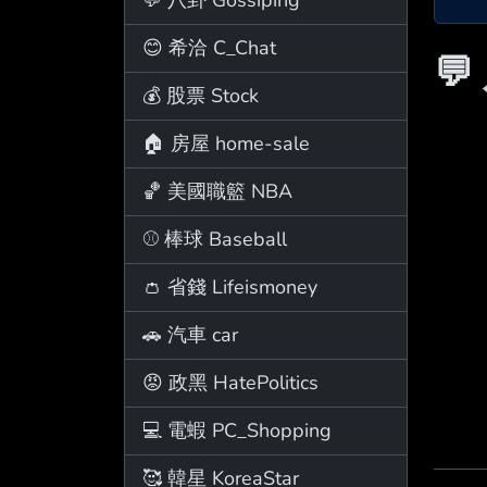
😊 希洽 C_Chat
💬
💰 股票 Stock
🏠 房屋 home-sale
🏀 美國職籃 NBA
⚾ 棒球 Baseball
👛 省錢 Lifeismoney
🚗 汽車 car
😡 政黑 HatePolitics
💻 電蝦 PC_Shopping
🥰 韓星 KoreaStar