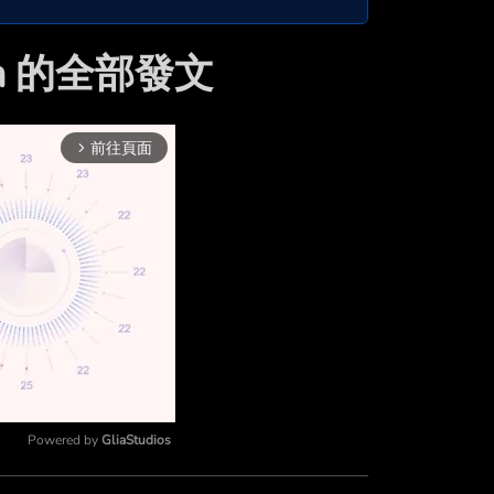
son 的全部發文
前往頁面
arrow_forward_ios
Powered by 
GliaStudios