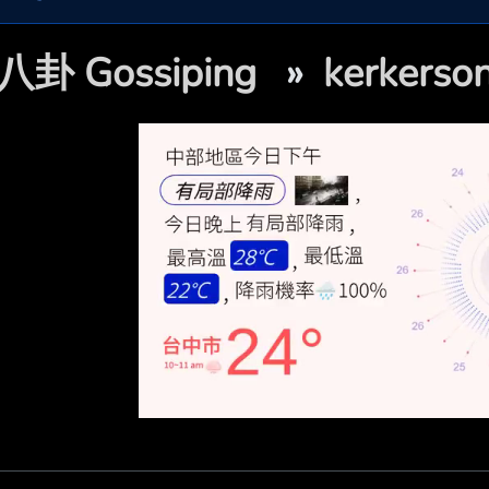
八卦 Gossiping
»
kerker