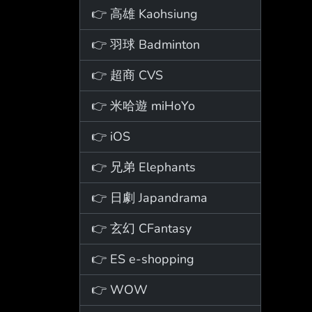
👉 高雄 Kaohsiung
👉 羽球 Badminton
👉 超商 CVS
👉 米哈遊 miHoYo
👉 iOS
👉 兄弟 Elephants
👉 日劇 Japandrama
👉 玄幻 CFantasy
👉 ES e-shopping
👉 WOW