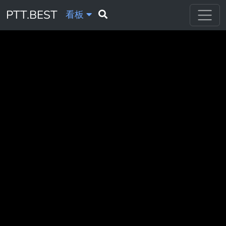
PTT.BEST
看板