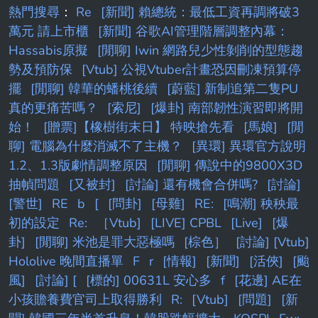
熱門搜尋
：
Re
[新聞] 賴總統：最低工資再調將破3
萬元 請上市櫃
[新聞] 谷歌AI管理階層調整內幕：
Hassabis原擬
[閒聊] Iwin 網路兒少性剝削的型態趨
勢及預防保
[Vtub] 公視Vtuber計畫恐因刪凍預算停
擺
[閒聊] 韓華的蟠桃後續
[蔚藍] 新制追第二隻PU
真的更痛苦嗎？
[索尼]
[爆卦] 南部韌性演習即將開
始！
[贈票]【橡樹街末日】 特映搶先看
[馬娘]
[閒
聊] 電腦為什麼消滅不了主機？
[異環] 異環官方說明
1.2、1.3版劇情調整原因
[閒聊] 傳說中的9800X3D
抽幀問題
[又被封]
[討論] 還有機會合併嗎?
[討論]
[警世]
RE
b
[
[問卦]
[母雞]
RE:
[鳴潮] 秧秧最
初的設定
Re:
［Vtub]
[LIVE] CPBL
[Live]
[爆
卦]
[閒聊] 米池是罪大惡極嗎
[棕色］
[討論] [Vtub]
Hololive 晚間直播單
F
r
[情報]
[新聞]
[活俠]
[颱
風]
[討論] [
[標的] 00631L 安心多
f
[花邊] AE在
小孩贍養費官司上取得勝利
R:
[Vtub]
[問題]
[新