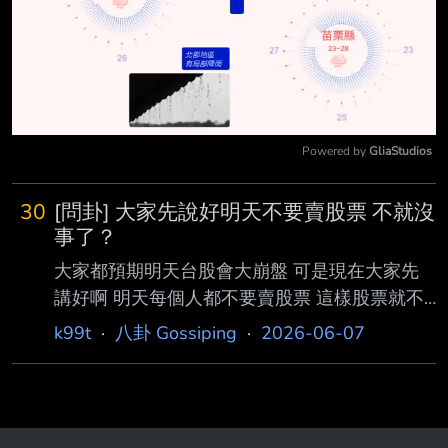
Powered by 
GliaStudios
Mute
30
[問卦] 大家先說好明天不要賣股票 不就沒
事了？
大家都預期明天台股會大崩盤 可是現在大家先
講好啊 明天每個人都不要賣股票 這樣股票就不
會下跌了阿 這不是很簡單的道理嗎 你們這些大
k99t
·
八卦 Gossiping
·
2026-06-07
人都不懂？ --