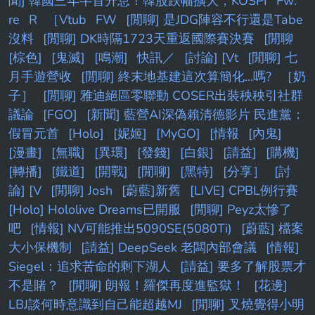
聞] 韓國三年半首升息！韓股跌幅擴大，KOSPI
Fw:
re
R
［Vtub
FW
[閒聊] 是JDG陣容不行還是Tabe
沒料
[閒聊] DK時隔1723天重返國際賽決賽
[閒聊
[棕色]
[鬼滅]
[鳴潮]
快訊／
[討論] [Vt
[閒聊] 七
月手遊營收
[閒聊] 終末地基建這次算簡化...嗎?
［奶
子］
[閒聊] 雅迪絕區零聯動 COSER出裝秧秧引社群
議論
[FGO]
[新聞] 藍營AI深偽賴清德影片 民進黨：
假冒元首
[Holo]
[妮姬]
[MyGO]
[情報
[內鬼]
[漫畫]
[無職]
[異環]
[發錢]
[白銀]
[請益]
[購機]
[轉播]
[鐵道]
[開戰]
[閒聊]
[黑特]
[分享］
[討
論] [V
[閒聊] Josh
[蔚藍]新舊
[LIVE] CPBL例行賽
[Holo] Hololive Dreams已開服
[閒聊] Peyz太慘了
吧
[情報] NV可能推出5090SE(5080Ti)
[蔚藍] 檔案
大小保機制
[請益] DeepSeek 老闆內部會議
[情報]
Siegel：追求苦命的剩下湖人
[請益] 要多了解股票才
不是賭？
[閒聊] 朗報！羅傑再度進監獄！
[花邊]
LBJ談何時意識到自己能超越MJ
[閒聊] 叉燒覺得小明