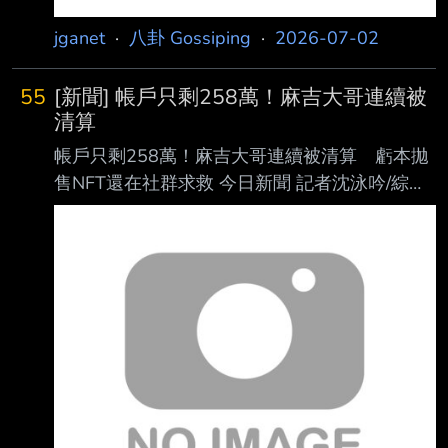
jganet
·
八卦 Gossiping
·
2026-07-02
55
[新聞] 帳戶只剩258萬！麻吉大哥連續被
清算
帳戶只剩258萬！麻吉大哥連續被清算 虧本拋
售NFT還在社群求救 今日新聞 記者沈泳吟/綜合
報導 台灣藝人「麻吉大哥」黃立成近期在加密
貨幣市場的慘況引發外界高度關注。鏈上監測平
台 「Lookonchain」28日披露，黃立成疑似因資
金周轉壓力，正在虧本拋售手中持有的「無聊
猿」NFT，單月虧損更高達243萬美元（約新台
幣7,742萬元），帳戶餘額已急速縮水至僅剩8
.1萬美元（約新台幣258萬元），讓網友紛紛留
言看戲。 一個月賣34個NFT換399枚以太幣 最
慘一筆虧掉90% Lookonchain監測數