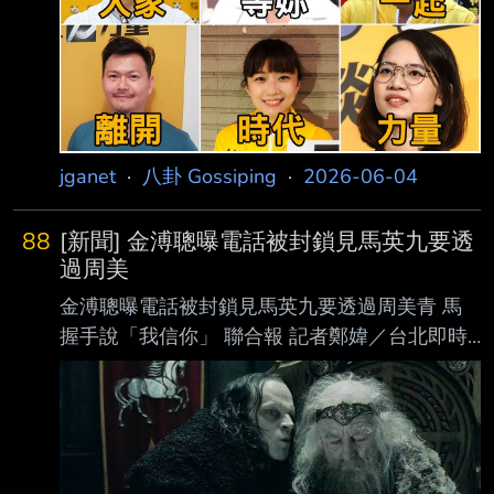
二修縮短輪班間隔、鬆綁 七休一等條文於凱道
抗爭時「凌晨醒來、身邊戰友都不見了
jganet
·
八卦 Gossiping
·
2026-06-04
88
[新聞] 金溥聰曝電話被封鎖見馬英九要透
過周美
金溥聰曝電話被封鎖見馬英九要透過周美青 馬
握手說「我信你」 聯合報 記者鄭媁／台北即時
報導 馬英九基金會家變延燒，國安會前秘書長
金溥聰日前舉行記者會公布事證，遭指控的前執
行長蕭旭岑批金是挾怨報復喊告。金溥聰今天表
示，他想見馬英九電話卻被封鎖，要透過 周美
青才見到馬英九。見到面時，馬英九還握著他的