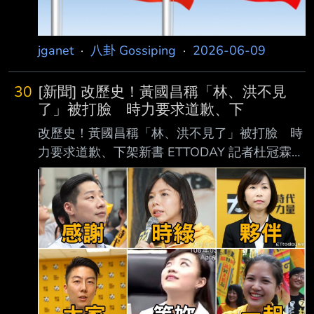
有需要的時候拿出來用，沒有需要的時候就丟到
垃圾桶；鄭麗文也說，她對民進黨當年
jganet
·
八卦 Gossiping
·
2026-06-09
30
[新聞] 改歷史！黃國昌稱「林、洪不見
了」被打臉 時力要求道歉、下
改歷史！黃國昌稱「林、洪不見了」被打臉 時
力要求道歉、下架新書 ETTODAY 記者杜冠霖／
台北報導 。但根據當年多家媒體報導、時力新
聞稿及 檢方不起訴處分書記載，直到黃國昌所
述時間點，徐永明、林昶佐、洪慈庸、黃國昌四
人仍 在場。黃的說法與事實不符。時代力量今
（4日）批評，黃國昌不能為了墊高自己竄改歷
史 ，要求黃國昌應公開道歉、更正內容，並在
完成更正前全面下架該書。 黃國昌於新書《向
光前行》中，描述 2018 年時代力量反對勞基法