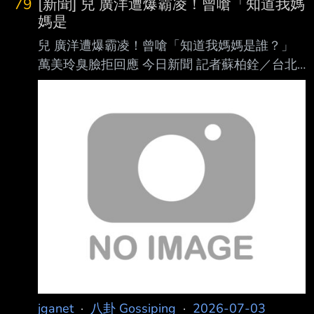
停班停 課一天，他表示，他「相信
79
[新聞] 兒 廣洋遭爆霸凌！曾嗆「知道我媽
指控。 廣洋一發長文，大批藍營支持者、藍營
媽是
里 長立刻留言相挺。據了解，該爭議延燒多
兒 廣洋遭爆霸凌！曾嗆「知道我媽媽是誰？」
時， 廣洋發文前就先與母親萬美玲、公關公司
萬美玲臭臉拒回應 今日新聞 記者蘇柏銓／台北
沙 盤推演、逐字斟酌，一發文，萬美玲、樁腳
報導 國民黨立委萬美玲的兒子、準備角逐桃園
里長立刻串聯，在各藍營基層群組包含聯誼會、
市議員的參選人 （音同似）廣洋被爆出霸凌事
同心會等，廣傳 廣洋的說法，並號召留言支持
件 ，萬美玲今（3）日被媒體問到此事，臭臉拒
鼓勵。 廣洋霸凌傳聞在社群上流傳近一年
絕回應，快步踏入立法院議場。 廣洋遭控霸凌
廣洋登記參選桃園市議員之後，隨即有多名聲稱
是他國高中同學的網友指控他霸凌，曾遭 廣洋
帶頭言語羞辱，在校車上被叫「阿醜」，還曾嗆
聲「你知道我媽媽是誰嗎？也有人說當 年考試
考不好，萬美玲直接找老師談，甚至「全校因為
他重考一次」；也有人指出他在學校 偷抽菸被
jganet
·
八卦 Gossiping
·
2026-07-03