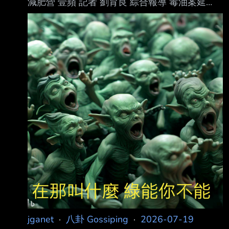
減肥營 壹蘋 記者 劉育良 綜合報導 毒油案延
燒，台北市長蔣萬安號召7月25日上凱道抗議，
要求總統賴清德道歉、行政院長卓 榮泰下台，
台北市議員楊植斗及議員參選人賴苡任等人，今
天先展開絕食抗議，但被政治評 論員張益贍譏
諷，他們的做法根本只是「選戰減肥營」。 藍
營小雞楊植斗、賴苡任、何元楷、張家馨等人，
今天展開絕食抗議，要一直持續到7月25 日上凱
道當天，其中賴苡任表示，自己明後天要開庭，
因此前半段聲援、後半段接力絕食。 張益贍今
天在threads發文表示，藍營小雞參
jganet
·
八卦 Gossiping
·
2026-07-19