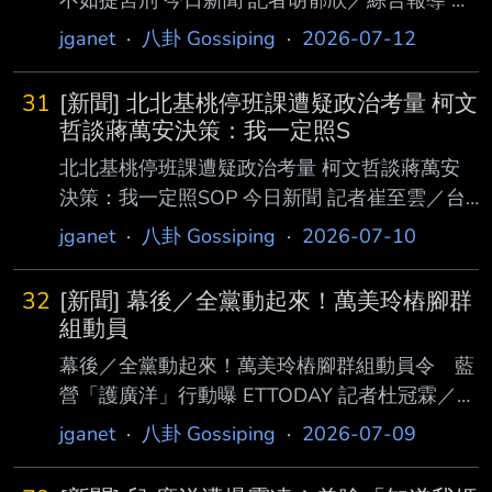
前民眾黨主席柯文哲今（12）日質疑，鞭 刑能
jganet
·
八卦 Gossiping
·
2026-07-12
否真正減少犯罪？若要炒作聳動議題，不如提議
對強姦犯施以宮刑。但台灣若真要成為 文明國
31
[新聞] 北北基桃停班課遭疑政治考量 柯文
家，真的還要鞭刑嗎？柯文哲也強調，民眾黨內
哲談蔣萬安決策：我一定照S
部對鞭刑同樣意見分歧，8名立委有4 名反對。
北北基桃停班課遭疑政治考量 柯文哲談蔣萬安
柯文哲今出席民眾黨台中市議員參選人邱于珊競
決策：我一定照SOP 今日新聞 記者崔至雲／台
選活動時，受訪被問及是否和國民黨對鞭刑 難
北報導 中度巴威颱風海陸警齊發，北北基桃10
jganet
·
八卦 Gossiping
·
2026-07-10
有共識？柯文哲輕笑回答，鞭刑光民眾黨內部就
日停班停課，不過因一早無風無雨，引發網友認
吵翻天了，在立法院8個委員，剛好4票贊 成、4
為， 颱風假是政治考量。對此，民眾黨創黨主
票反對。 柯文哲接著指出，鞭刑到
32
[新聞] 幕後／全黨動起來！萬美玲樁腳群
席柯文哲今（10）日表示，他對台北市長蔣萬安
組動員
放 颱風假的決策沒什麼意見，每個人都有自己
幕後／全黨動起來！萬美玲樁腳群組動員令 藍
的文化，但他「相信制度，不相信個人」，若他
營「護廣洋」行動曝 ETTODAY 記者杜冠霖／台
還是市長，他會有SOP，清楚的跟大家說為什麼
北報導 國民黨立委萬美玲之子、桃園市議員參
jganet
·
八卦 Gossiping
·
2026-07-09
會放假。 柯文哲今天接受TVBS網路節目《政治
選人 廣洋近日爆出霸凌、做球版簽賭等爭議。
一點明》主持人樊啓明專訪，談到今日北北基桃
廣洋 日前出面說明各項爭議，並坦承部分霸凌