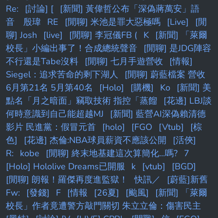
Re:
[討論] [
[新聞] 黃偉哲公布「深偽蔣萬安」語
音 殷瑋
RE
[閒聊] 米池是罪大惡極嗎
[Live]
[閒
聊] Josh
[live]
[閒聊] 李冠儀FB (
K
[新聞] 「萊爾
校長」小編出事了！合成總統聲音
[閒聊] 是JDG陣容
不行還是Tabe沒料
[閒聊] 七月手遊營收
[情報]
Siegel：追求苦命的剩下湖人
[閒聊] 蔚藍檔案 營收
6月第21名 5月第40名
[Holo]
[購機]
Ko
[新聞] 美
點名「月之暗面」竊取技術 指控「蒸餾
[花邊] LBJ談
何時意識到自己能超越MJ
[新聞] 藍營AI深偽賴清德
影片 民進黨：假冒元首
[holo]
[FGO
[Vtub]
[棕
色]
[花邊] 杰倫:NBA球員薪資不應該公開
[活俠]
R:
kobe
[閒聊] 終末地基建這次算簡化...嗎?
7
[Holo] Hololive Dreams已開服
k
[vtub]
[BGD]
[閒聊] 朗報！羅傑再度進監獄！
快訊／
[蔚藍]新舊
Fw:
[發錢]
F
[情報
[26夏]
[颱風]
[新聞] 「萊爾
校長」作者竟遭警方敲門關切 朱立立倫：傷害民主