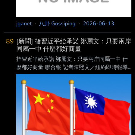
jganet
·
八卦 Gossiping
·
2026-06-13
89
[新聞] 指習近平給承諾 鄭麗文：只要兩岸
同屬一中 什麼都好商量
指習近平給承諾 鄭麗文：只要兩岸同屬一中 什
麼都好商量 聯合報 記者陳熙文／紐約即時報導
國民黨主席鄭麗文8日出席亞洲協會（Asia
Society）座談會發表談話，鄭麗文稱台獨運動
的敘事是反中，並認為，中國不是台灣進步的障
礙；鄭麗文說，台灣的存在不會挑戰共產黨 的
正當性，並稱中國國家主席習近平在會面時承
諾，只要兩岸同屬一中，什麼事都好商量。 鄭
麗文說，她曾經相信台獨是台灣的出路，不過她
發現民進黨只是把台獨當作「政治便利貼 」，