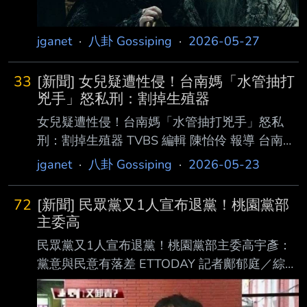
手說「溥聰我信你」，這次他堅持下 來，也是
因馬告訴他「蕭、王兩人時常結伴去大陸，背著
jganet
·
八卦 Gossiping
·
2026-05-27
他不知道做什麼事情，心很不安 。」 金溥聰今
接受中廣前董事長趙少康廣播專訪，一早因跑錯
33
[新聞] 女兒疑遭性侵！台南媽「水管抽打
地點，趙少康特地借用下一時段 節目「問好問
兇手」怒私刑：割掉生殖器
女兒疑遭性侵！台南媽「水管抽打兇手」怒私
刑：割掉生殖器 TVBS 編輯 陳怡伶 報導 台南一
名虎媽發現女兒遭性侵，氣得撂人夥同3名男
jganet
·
八卦 Gossiping
·
2026-05-23
子，將少年押至鐵皮屋「動用私刑」， 不僅毆
打頭部、甩巴掌，拿水管抽打，甚至恐嚇「讓你
72
[新聞] 民眾黨又1人宣布退黨！桃園黨部
斷手斷腳、割掉生殖器」，狠狠教訓 欺負女兒
主委高
的人，遭到法院判有期徒刑。 押走少年「私刑
民眾黨又1人宣布退黨！桃園黨部主委高宇彥：
教訓」 逼下跪、水管抽打 判決書指出，該名
黨意與民意有落差 ETTODAY 記者鄺郁庭／綜合
母親認定少年涉嫌性侵女兒，直接帶上3名男
報導 繼民眾黨前發言人楊寶楨、龜山區前主任
子，前往少年工作地點，並 嗆聲「如果不跟我
高華宏先後宣布退黨，民眾黨又一人宣布退黨！
走，就要將你斷手斷腳」，把對方帶至鐵皮屋。