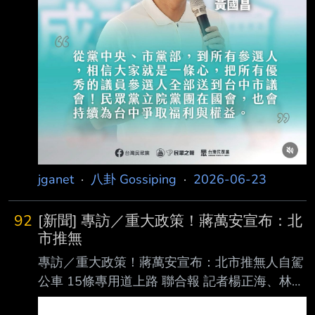
要求退選 邱于珊：當初為什麼還要做民調？
邱于珊今日在臉書發文提問，民調贏了卻被要
jganet
·
八卦 Gossiping
·
2026-06-23
92
[新聞] 專訪／重大政策！蔣萬安宣布：北
市推無
專訪／重大政策！蔣萬安宣布：北市推無人自駕
公車 15條專用道上路 聯合報 記者楊正海、林麗
玉、李承穎、施鴻基、蕭白雪／專訪 台北市長