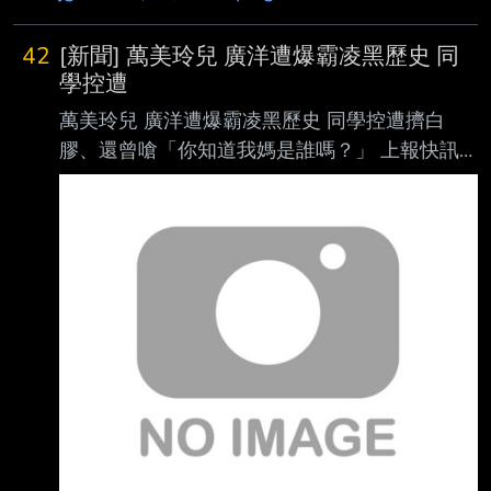
42
[新聞] 萬美玲兒 廣洋遭爆霸凌黑歷史 同
學控遭
萬美玲兒 廣洋遭爆霸凌黑歷史 同學控遭擠白
膠、還曾嗆「你知道我媽是誰嗎？」 上報快訊
簡紹儒 國民黨桃園市立委萬美玲之子 廣洋日
前登記代表國民黨參選桃園市議員，未料選戰才
起步 ，學生時期霸凌黑歷史就遭昔日同學接連
掀開。有國中同學出面指控，曾遭 廣洋帶頭言
語 羞辱，在校車上被叫「阿醜」，他還曾嗆聲
「你知道我媽媽是誰嗎？」另有幼稚園同學淚揭
，當年曾被他把白膠擠在頭上，相關行徑被指嚴
重失序，也讓受害者留下難以抹滅的心理創
傷。 選戰才開打就爆黑歷史 遭控霸凌同學、
辱喊「阿醜」 綜合媒體報導， 廣洋目前擔任母