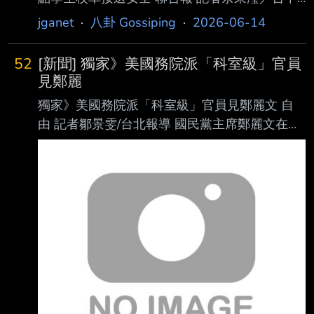
即時報導 中部一名感染人類免疫缺乏病毒（Ｈ
jganet
·
八卦 Gossiping
·
2026-06-14
ＩＶ）的李姓校車司機，長期假扮神棍，涉誘騙
及性侵 9名女性，其中6人為未成年，最年輕僅
52
[新聞] 獨家》美國務院派「科室級」官員
15歲，時間橫跨將近4年。民進黨台中市議會黨
見鄭麗
團總 召周永鴻表示，只要有成年人因工作長期
獨家》美國務院派「科室級」官員見鄭麗文 自
接觸學生，從校車、娃娃車、補習班接送到特教
由 記者鄒景雯/台北報導 國民黨主席鄭麗文在華
交 通服務，都可能形成兒少保護的灰色地帶，
府時間12日下午，在美國在台協會AIT華府總
台中市府應盤點學生接送安全，不能等悲劇發生
部，與國務院官員會晤 ，根據來自華府圈的消
才補破網。 周永鴻指出，台中有大量校車、幼
息透露，國務院派出的層級十分罕見，居然是
兒園娃娃車、補習班接送車與特教接送服
「科室」（Desk Offic er）層級的官員，較慣例
連降了三級。 美國國務院的科層組織，由上而
下可以分為：國務卿（Secretary of State）、次
卿 （Und er Secretary）、助理國務卿
（Assistant Secretary）、副助理國務卿
（Deputy Assis