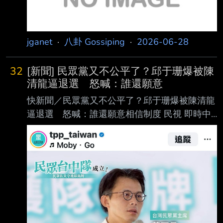
jganet
·
八卦 Gossiping
·
2026-06-28
32
[新聞] 民眾黨又不公平了？邱于珊爆被陳
清龍逼退選 怒喊：誰還願意
快新聞／民眾黨又不公平了？邱于珊爆被陳清龍
逼退選 怒喊：誰還願意相信制度 民視 即時中
心／潘柏廷報導 民眾黨布局2026年九合一選
舉，但陸續傳出黨內發生糾紛，不少人紛紛宣布
退選，甚至退 黨。如今，同黨籍台中市北屯區
議員參選人邱于珊，今（23）日在臉書發長文控
訴，明明 自己在全民調明顯領先，昨（22）日
卻遭到白委兼台中黨部主委陳清龍要求退選，並
問「 如果民調贏的人不能被尊重，那未來誰還
願意相信制度？」。 稱初選明顯領先遭陳清龍