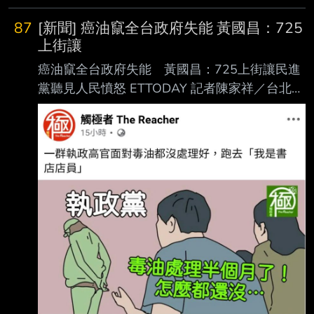
87
[新聞] 癌油竄全台政府失能 黃國昌：725
上街讓
癌油竄全台政府失能 黃國昌：725上街讓民進
黨聽見人民憤怒 ETTODAY 記者陳家祥／台北報
導 中聯致癌油事件延燒。台北市長蔣萬安今
（17日）重砲開轟民進黨政府，並號召民眾上
街。 蔣萬安上午到立法院拜會黨團前，也先到
民眾黨團與民眾黨主席黃國昌交換意見。黃國昌
說 ，他與蔣萬安有共同的結論，「既然民進黨
政府不願負責、不肯面對民意，我們必須站出來
，替人民發聲」，725一起上凱道，讓民進黨政
府聽見人民的憤怒。 黃國昌說，癌油流竄全
台，民進黨政府從蓋牌、下架標準一改再改、到
資訊混亂甩鍋地方， 這個政府已經徹底失