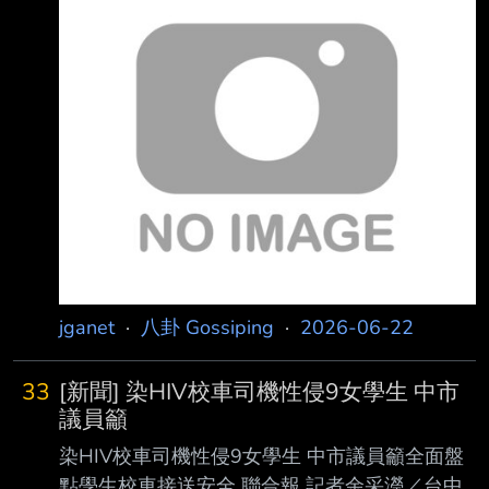
蔣萬安接受聯合報專訪表示，無人自駕車將在北
市落地，明年上半年規畫在北士 科成立無人自
駕的示範區；明年下半年更關鍵，預計在台北市
15條公車專用道，推動無人自 駕公車，專用道
基礎建設先完備、提升，未來北市的目標是成為
全世界無人自駕的重要 示範基地。 蔣萬安表
示，第一任是把台北市治理好， 蔣萬安說，面
對這一波AI浪潮，北市必須要把握這個機會，市
府過去花了將近1年的時間 努力爭取輝達
jganet
·
八卦 Gossiping
·
2026-06-22
33
[新聞] 染HIV校車司機性侵9女學生 中市
議員籲
染HIV校車司機性侵9女學生 中市議員籲全面盤
點學生校車接送安全 聯合報 記者余采瀅／台中