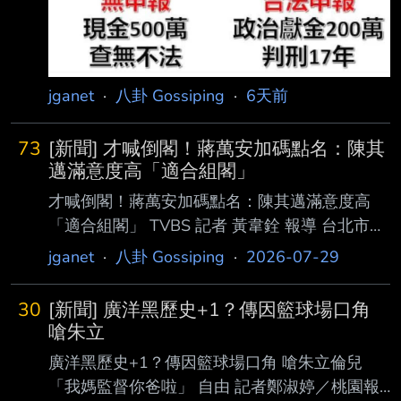
人說，沒有柯文哲出來選，民眾黨就會自然消
失，但7年
jganet
·
八卦 Gossiping
·
6天前
73
[新聞] 才喊倒閣！蔣萬安加碼點名：陳其
邁滿意度高「適合組閣」
才喊倒閣！蔣萬安加碼點名：陳其邁滿意度高
「適合組閣」 TVBS 記者 黃韋銓 報導 台北市長
蔣萬安近期喊出倒閣，要求行政院長卓榮泰為致
jganet
·
八卦 Gossiping
·
2026-07-29
癌油案下台。他今（29）日上午《 嗆新聞》專
訪時更指，若卓榮泰下台為毒油事件負責落實責
30
[新聞] 廣洋黑歷史+1？傳因籃球場口角
任政治，也可以化解政治的僵局 ；如果撤換閣
嗆朱立
揆，高雄市長陳其邁是適合組閣的人選。 對於
廣洋黑歷史+1？傳因籃球場口角 嗆朱立倫兒
倒閣想法，蔣萬安上午表示，這件事情當然尊重
「我媽監督你爸啦」 自由 記者鄭淑婷／桃園報
國民黨團、民眾黨團的討論，他認為此 時重新