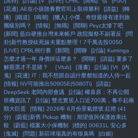
[黑特]
[討論] [V
[LIVE] CPBL
[開戰]
信
[FGO]
[花邊] AE在小孩贍養費官司上取得勝利
[請益]
[轉
播]
[鐵道]
[鳴潮]
[獵人] 小傑、奇犽最後有達到旅
團級別嗎？
[情報]
[無職]
[閒聊] Peyz太慘了吧
[新聞] 藍白硬推台灣未來帳戶 政院擬祭不副署反
[問
卦]新竹教授砍死妹夫重點整理！7千萬去投0050
[LIVE] CPBL例行賽
[新聞]
[閒聊
[討論] Kuminga
怎麼才過一年 身價掉這麼多？
[閒聊]
[請益] 要多了
解股票才不是賭？
［Vtub]
[漫畫]
[討論] [Vt
[內
鬼]
[花邊] JT：我不想跟自認什麼都知道的人待一起
[情報] NV可能推出5090SE(5080Ti)
[請益]
DeepSeek 老闆內部會議
[討論] 權喜原：不再公開
班機資訊了
[討論] 雙北實居人口近700萬，養不起兩
顆大巨蛋
[情報] 2026年 6月份景氣燈號 紅燈 (41
分)
[蔚藍]新舊 Pickup 機制：期望值與保護效果比
較
[蔚藍] 檔案大小保機制
[標的] 00631L 安心多
[鬼滅]
[問題] 新莊球場真的有很臭嗎
[白銀]