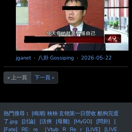
桃 園市黨部主委高宇彥21日在粉專發出退黨聲
虎媽先質問，「是否有性侵害我女兒？」少年否
明，稱黨意與民意有落差，「我退黨，不是放棄
理想，而是選擇繼續為理想而戰。宇彥寧可戰敗
於沙場，也不願意在沉默中，被莫名抹去。 」
高宇彥21日宣布，即日起退出台灣民眾黨，並將
相關聲明文件同步送交黨中央。他表示，既 然
已決定獨立參選，該走的程序仍要走完。高宇彥
jganet
·
八卦 Gossiping
·
2026-05-22
在退黨聲明中直言，自己過去擔任桃
« 上一頁
下一頁 »
熱門搜尋
：
[鳴潮] 秧秧·玄翎第一日營收 酷狗完蛋
了.jpg
[討論]
[活俠
[母雞]
[MyGO]
[問卦]
[
[Fate]
RE:
re
［Vtub
R
Re
r
[LIVE]
[LIVE