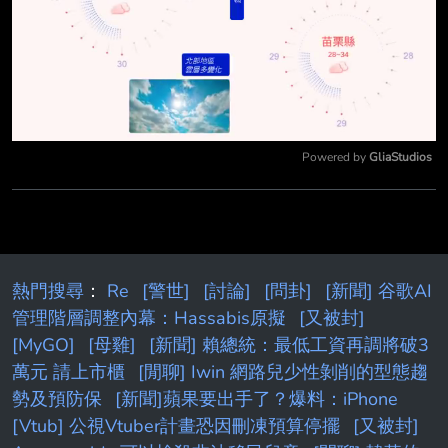
Powered by 
GliaStudios
Mute
熱門搜尋
：
Re
[警世]
[討論]
[問卦]
[新聞] 谷歌AI
管理階層調整內幕：Hassabis原擬
[又被封]
[MyGO]
[母雞]
[新聞] 賴總統：最低工資再調將破3
萬元 請上市櫃
[閒聊] Iwin 網路兒少性剝削的型態趨
勢及預防保
[新聞]蘋果要出手了？爆料：iPhone
[Vtub] 公視Vtuber計畫恐因刪凍預算停擺
[又被封]