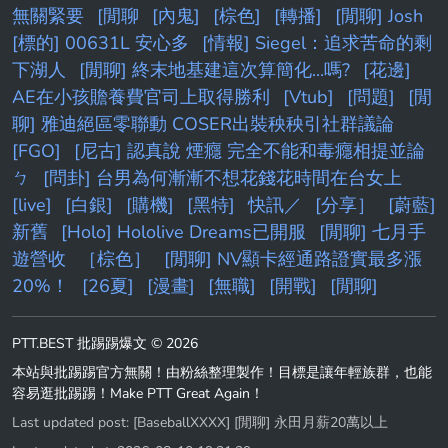
無關緊要
[閒聊
[內鬼]
[棕色]
[轉播]
[閒聊] Josh
[標的] 00631L 安心多
[情報] Siegel：追求苦命的剩
下湖人
[閒聊] 終末地基建這次算簡化...嗎?
[花邊]
AE在小孩贍養費官司上取得勝利
[Vtub]
[問題]
[閒
聊] 雅迪絕區零聯動 COSER出裝秧秧引社群議論
[FGO]
[尼古] 認真說 煙癮 完全不能和毒癮相提並論
ㄅ
[問卦] 台男為何漸漸不想花錢花時間在台女上
[live]
[白銀]
[購機]
[黑特]
快訊／
[分享］
[蔚藍]
新舊
[Holo] Hololive Dreams已開服
[閒聊] 七月手
遊營收
［棕色］
[閒聊] NV顯卡經通路證實最多漲
20%！
[26夏]
[漫畫]
[無職]
[開戰]
[閒聊]
PTT.BEST 批踢踢爆文 © 2026
本站與批踢踢官方無關！由粉絲整理製作！目標是讓年輕族群，也能
容易逛批踢踢！Make PTT Great Again！
Last updated post:
[BaseballXXXX] [閒聊] 永田月薪20萬以上