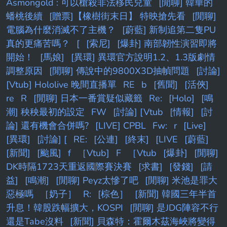
Asmongold : 可以槍殺非法移民兒童
[閒聊] 韓華的
蟠桃後續
[贈票]【橡樹街末日】 特映搶先看
[閒聊]
電腦為什麼消滅不了主機？
[蔚藍] 新制追第二隻PU
真的更痛苦嗎？
[
[索尼]
[爆卦] 南部韌性演習即將
開始！
[馬娘]
[異環] 異環官方說明1.2、1.3版劇情
調整原因
[閒聊] 傳說中的9800X3D抽幀問題
[討論]
[Vtub] Hololive 晚間直播單
RE
b
[舊聞]
[活俠]
re
R
[閒聊] 日本一番賞疑似藏籤
Re:
[Holo]
[鳴
潮] 秧秧最初的設定
FW
[討論] [Vtub
[情報]
[討
論] 還有機會合併嗎?
[LIVE] CPBL
Fw:
r
[Live]
[異環]
[討論] [
RE:
[公連]
[終末]
[LIVE
[蔚藍]
[新聞]
[颱風]
f
［Vtub]
F
［Vtub
[爆卦]
[閒聊]
DK時隔1723天重返國際賽決賽
[求書]
[發錢]
[請
益]
[鳴潮]
[閒聊] Peyz太慘了吧
[閒聊] 米池是罪大
惡極嗎
［奶子］
R:
[棕色］
[新聞] 韓國三年半首
升息！韓股跌幅擴大，KOSPI
[閒聊] 是JDG陣容不行
還是Tabe沒料
[新聞] 貝森特：霍爾木茲海峽將變得