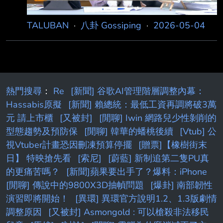
兩隻鼠輩 以這個比例 能稱得上是鼠患嗎
TALUBAN
·
八卦 Gossiping
·
2026-05-04
熱門搜尋
：
Re
[新聞] 谷歌AI管理階層調整內幕：
Hassabis原擬
[新聞] 賴總統：最低工資再調將破3萬
元 請上市櫃
[又被封]
[閒聊] Iwin 網路兒少性剝削的
型態趨勢及預防保
[閒聊] 韓華的蟠桃後續
[Vtub] 公
視Vtuber計畫恐因刪凍預算停擺
[贈票]【橡樹街末
日】 特映搶先看
[索尼]
[蔚藍] 新制追第二隻PU真
的更痛苦嗎？
[新聞]蘋果要出手了？爆料：iPhone
[閒聊] 傳說中的9800X3D抽幀問題
[爆卦] 南部韌性
演習即將開始！
[異環] 異環官方說明1.2、1.3版劇情
調整原因
[又被封] Asmongold : 可以槍殺非法移民