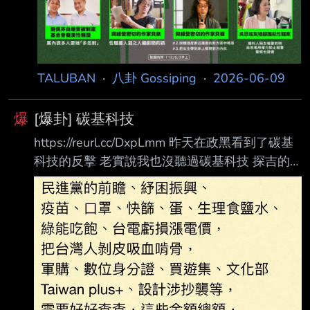
TALUBAN
·
八卦 Gossiping
·
2026-06-09
爆
[爆卦] 碳基科技
https://reurl.cc/DxpLmm 昨天在政黑看到了碳基
科技的反擊 老實說我也沒聽過碳基科技 探吉的
意思嗎?? 我就好奇查了一下 還蠻精彩的 碳基的
執行長叫做游沛文 這名字好熟悉啊 以前是涂醒
哲競選嘉義市長的競選幕僚 勝選後出任嘉義市長
機要秘書 碳基科技的獨立董事洪耀南 此人大名
鼎鼎 無須贅述 但是最精彩的 還是董事長陳文宏
董事長陳文宏 2005年擔任民進黨新竹縣黨部主
委 然後代表民進黨競選議員 嗯 結果賄選被抓到