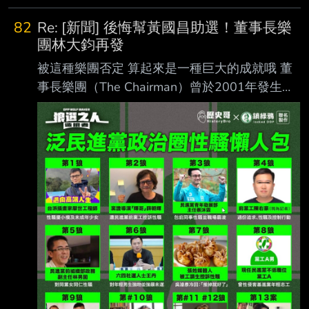
82
Re: [新聞] 後悔幫黃國昌助選！董事長樂
團林大鈞再發
被這種樂團否定 算起來是一種巨大的成就哦 董
事長樂團（The Chairman）曾於2001年發生團
員涉毒事件。當時成員郭人豪（小白）因 吸食
毒品，被送往勒戒所執行觀察勒戒。 一名任職
酒店花名「妮可」的女子，於2002年2月間，向
警方報案指稱「董事長樂團」成 員吳永吉、杜
文祥，及男友鄒永泰，涉嫌在台北市的一家飯店
內，輪流對其強制性侵害得 逞，警方接受報案
後，將三人依妨害性自主罪嫌函送台北地檢署偵
辦。於無積極證據足以 認定三人對告訴人強制
性交情況下，諭令全案不起訴處分。 2013年，
董事長樂團已婚的的主唱吳