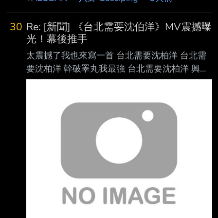
莫斯科附近的女大學生想要嫁出國 但是他們也
很怕被騙 問一下鄉民 未婚的人 會想娶俄羅斯或
30
Re: [新聞] 《台北需要沈伯洋》MV震撼曝
烏克蘭的女孩嗎 -- 這個可能要詢問對方的法律
光！幕後推手
規定 另外也很不想變成類似買賣婚姻 所以男方
太震撼了我也來寫一首 台北需要沈柏洋 台北需
可能要有一點點英文交談能力 雙方先視訊 另外
要沈柏洋 幹破睪丸我最強 台北需要沈柏洋 興誠
男生可能還要考慮是否能接受女方可能比你高
天麟小三香 台北需要沈柏洋 矢板苗苗說話狂 台
至少我不行 我有問過移民署 他們說要申請協會
北需要沈柏洋 八千最愛顏若芳 台北需要沈柏洋
才能提供跨國婚姻相關的服務 很麻煩 所以先前
吳崢瑋珊最健康 台北需要沈柏洋 榮泰蓋牌食無
是放棄的 但最近很多竹科
良 台北需要沈柏洋 毒油讓你吃光光 台北需要沈
柏洋 功德無量賴校長 YOUNG YOUNG YOUNG
爽爽爽 台北需要沈柏洋 -- 對耶可以領七十萬 為
什麼 一樣都是112啊 歌你這曲子很屌哦 要不要
來合作