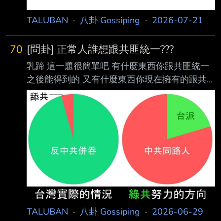
TALUBAN
·
八卦 Gossiping
·
2026-07-21
70
[問卦] 正常人誰想跟共匪統一???
乳蹄 這一題很簡單吧 有什麼東西你跟共匪統一
之後能得到的 又有什麼東西你現在擁有的跟共
匪統一之作會消失的 如果兩相比較後者遠大於
前者 你統個屁 有掛嗎? -- 112大多正常人 反共
匪也反民進黨 同樣的 也一堆綠色討厭藍白討厭
到想戒嚴阿 極端都一樣啦 看來你是沒有被社會
主義的鐵拳教訓過 不是不能談 是怎麼相信共產
黨??? 有本事共匪就打過來啊 別說我看不起共匪
優 超正常吧 反共匪也反綠色誘反鄭麗文 誰比我
正常?? 這不就跟綠色一堆支持戒嚴的依樣都是智
障垃圾嘛 哈哈 我說過極端都是垃圾 我還希望以
TALUBAN
·
八卦 Gossiping
·
2026-06-29
色列跟伊朗