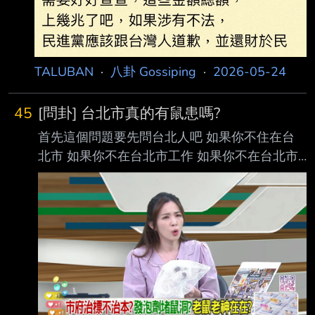
判刑半年 褫奪公權一年 奇怪賄選罪這麼輕嗎 接
著繼續長期擔任新竹縣小英之友分
TALUBAN
·
八卦 Gossiping
·
2026-05-24
45
[問卦] 台北市真的有鼠患嗎?
首先這個問題要先問台北人吧 如果你不住在台
北市 如果你不在台北市工作 如果你不在台北市
生活 請問你怎麼會知道台北市有鼠患
呢??????????????????????????????????? 我住在台
北市過去四年 我親眼看見老鼠的比例總共四次
730天四次 接近兩百天才一次 我住林森北路附
近 附近餐廳小吃店林立 晚上因為一堆五木店 所
以宵夜店家滷味攤販也一堆 方圓1.5公里內有三
個夜市 這應該是台北市裡面老鼠有可能大量群
集的範圍 就這樣的地方 將近兩百天才能看見一