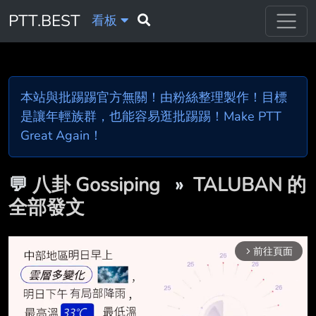
PTT.BEST
看板
本站與批踢踢官方無關！由粉絲整理製作！目標
是讓年輕族群，也能容易逛批踢踢！Make PTT
Great Again！
💬
八卦 Gossiping
»
TALUBAN 的
全部發文
前往頁面
arrow_forward_ios