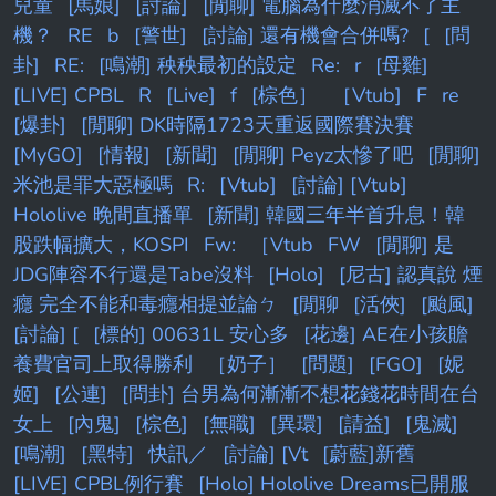
兒童
[馬娘]
[討論]
[閒聊] 電腦為什麼消滅不了主
機？
RE
b
[警世]
[討論] 還有機會合併嗎?
[
[問
卦]
RE:
[鳴潮] 秧秧最初的設定
Re:
r
[母雞]
[LIVE] CPBL
R
[Live]
f
[棕色］
［Vtub]
F
re
[爆卦]
[閒聊] DK時隔1723天重返國際賽決賽
[MyGO]
[情報]
[新聞]
[閒聊] Peyz太慘了吧
[閒聊]
米池是罪大惡極嗎
R:
[Vtub]
[討論] [Vtub]
Hololive 晚間直播單
[新聞] 韓國三年半首升息！韓
股跌幅擴大，KOSPI
Fw:
［Vtub
FW
[閒聊] 是
JDG陣容不行還是Tabe沒料
[Holo]
[尼古] 認真說 煙
癮 完全不能和毒癮相提並論ㄅ
[閒聊
[活俠]
[颱風]
[討論] [
[標的] 00631L 安心多
[花邊] AE在小孩贍
養費官司上取得勝利
［奶子］
[問題]
[FGO]
[妮
姬]
[公連]
[問卦] 台男為何漸漸不想花錢花時間在台
女上
[內鬼]
[棕色]
[無職]
[異環]
[請益]
[鬼滅]
[鳴潮]
[黑特]
快訊／
[討論] [Vt
[蔚藍]新舊
[LIVE] CPBL例行賽
[Holo] Hololive Dreams已開服