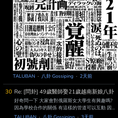
TALUBAN
·
八卦 Gossiping
·
2天前
30
Re: [問卦] 49歲醫師娶21歲越南新娘八卦
好奇問一下 大家會對俄羅斯女大學生有興趣嗎?
因為學校合作的關係 有這樣的管道可以互動 因
為俄烏戰爭還有俄羅斯的經濟問題 其實有不少
TALUBAN
·
八卦 Gossiping
·
3天前