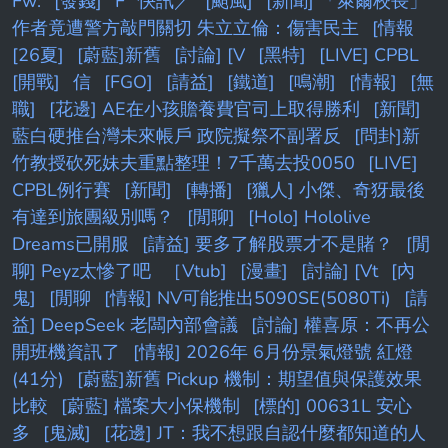
Fw:
[發錢]
F
快訊／
[颱風]
[新聞] 「萊爾校長」
作者竟遭警方敲門關切 朱立立倫：傷害民主
[情報
[26夏]
[蔚藍]新舊
[討論] [V
[黑特]
[LIVE] CPBL
[開戰]
信
[FGO]
[請益]
[鐵道]
[鳴潮]
[情報]
[無
職]
[花邊] AE在小孩贍養費官司上取得勝利
[新聞]
藍白硬推台灣未來帳戶 政院擬祭不副署反
[問卦]新
竹教授砍死妹夫重點整理！7千萬去投0050
[LIVE]
CPBL例行賽
[新聞]
[轉播]
[獵人] 小傑、奇犽最後
有達到旅團級別嗎？
[閒聊]
[Holo] Hololive
Dreams已開服
[請益] 要多了解股票才不是賭？
[閒
聊] Peyz太慘了吧
［Vtub]
[漫畫]
[討論] [Vt
[內
鬼]
[閒聊
[情報] NV可能推出5090SE(5080Ti)
[請
益] DeepSeek 老闆內部會議
[討論] 權喜原：不再公
開班機資訊了
[情報] 2026年 6月份景氣燈號 紅燈
(41分)
[蔚藍]新舊 Pickup 機制：期望值與保護效果
比較
[蔚藍] 檔案大小保機制
[標的] 00631L 安心
多
[鬼滅]
[花邊] JT：我不想跟自認什麼都知道的人