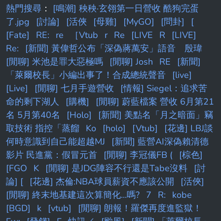
和北科大電機要選一個， 都算不錯的學校，但
熱門搜尋
：
[鳴潮] 秧秧·玄翎第一日營收 酷狗完蛋
表姐和表姐夫都有理由， 只好來問廣大鄉民。
了.jpg
[討論]
[活俠
[母雞]
[MyGO]
[問卦]
[
北大電機vs北科大電機 新北女生選哪個? --
[Fate]
RE:
re
［Vtub
r
Re
[LIVE
R
[LIVE]
Re:
[新聞] 黃偉哲公布「深偽蔣萬安」語音 殷瑋
[閒聊] 米池是罪大惡極嗎
[閒聊] Josh
RE
[新聞]
「萊爾校長」小編出事了！合成總統聲音
[live]
[Live]
[閒聊] 七月手遊營收
[情報] Siegel：追求苦
命的剩下湖人
[購機]
[閒聊] 蔚藍檔案 營收 6月第21
名 5月第40名
[Holo]
[新聞] 美點名「月之暗面」竊
取技術 指控「蒸餾
Ko
[holo]
[Vtub]
[花邊] LBJ談
何時意識到自己能超越MJ
[新聞] 藍營AI深偽賴清德
影片 民進黨：假冒元首
[閒聊] 李冠儀FB (
[棕色]
[FGO
K
[閒聊] 是JDG陣容不行還是Tabe沒料
[討
論] [
[花邊] 杰倫:NBA球員薪資不應該公開
[活俠]
[閒聊] 終末地基建這次算簡化...嗎?
7
R:
kobe
[BGD]
k
[vtub]
[閒聊] 朗報！羅傑再度進監獄！