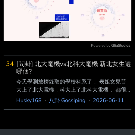
Powered by 
GliaStudios
Mute
34
[問卦] 北大電機vs北科大電機 新北女生選
哪個?
今天學測放榜錄取的學校科系了， 表姐女兒普
大上了北大電機，科大上了北科大電機， 都很
滿意了。 因為家裡住"板橋"， 爸爸希望正妹女
Husky168
·
八卦 Gossiping
·
2026-06-11
兒能住家裡，就近讀北科大就好。 但媽媽說北
科大是高職生在讀的， 現在大家都讀高中了，
北科大遲早沒落， 北大的校園漂亮，才有讀大
學的感覺， 而且板橋到三峽也不遠。 現在北大