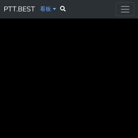
PTT.BEST
看板