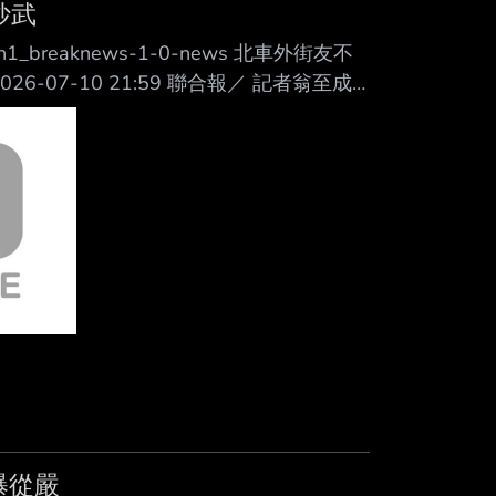
Mute
抄武
udn-ch1_breaknews-1-0-news 北車外街友不
07-10 21:59 聯合報／ 記者翁至成
橋的家當被當成垃圾清掉，今天早上前往環
車前擋風玻璃，接著又出拳攻擊制止的 清
警方今天早上10
曝從嚴