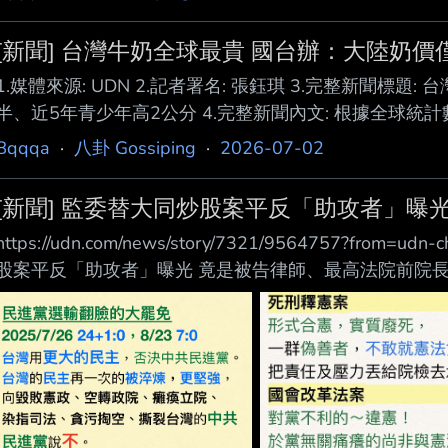
[新聞] 台灣牛奶全球最貴 國台辦：大陸奶價
1.媒體來源: UDN 2.記者署名: 張鈺琪 3.完整新聞標
半、近5年青少年高2公分 4.完整新聞內文: 根據全球統
榜，台灣牛奶零售價格以每公升 3.07美元（約新台幣9
Bqqqa
·
八卦 Gossiping
·
2026-07-02
人朱鳳蓮今（2）日回 應表示，大陸今年5月城市鮮奶平均
54元），約為 台灣奶價的一半。她也批評，民進黨當局
[新聞] 監委替大同炒股案平反「助攻者」曝光
暴露 ，就立刻「甩鍋大陸」。
https://udn.com/news/story/7321/9564757?from=
股案平反「助攻者」曝光 竟是被告律師、最高法院前院長 2026
舜／台北即時報導 台商鄭文逸炒作大同公司股價，被依證
12億5717 萬元發還被害人，鄭前年7月入監。監察委
受 不白之冤」，要求相關院檢研議平反，卻被發現引用的