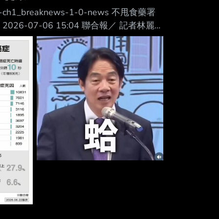
=udn-ch1_breaknews-1-0-news 不甩食藥署
6-07-06 15:04 聯合報／ 記者林麗玉
製產品，問題油含達20%以上加工品今晚
油品，不管比例多少都先預防性下架。蔣 萬
嚴、從速」