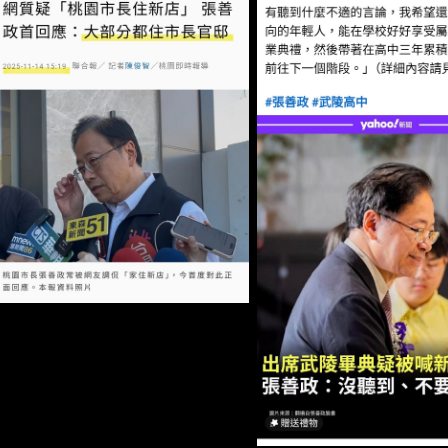
歡迎提告。 桃園市長張善政日前出席武陵高中畢業典禮，