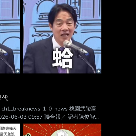
在濁水溪北岸彰化大城的一隻風機下方，推
，已通報農業部生物多樣性研究所進一步調
學代
=udn-ch1_breaknews-1-0-news 桃園武陵高
06-03 09:57 聯合報／ 記者陳俊智／
生喊「新店市長」，風波甚囂塵上。該校學
江村拒絕道歉，指學校若認爲校譽受 損，