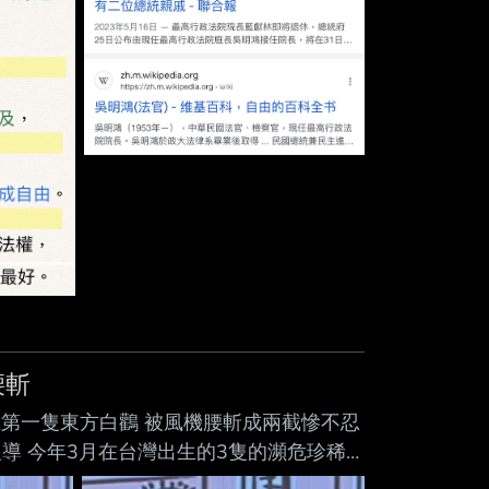
腰斬
60 慘！台灣出生第一隻東方白鸛 被風機腰斬成兩截慘不忍
林即時報導 今年3月在台灣出生的3隻的瀕危珍稀
覓食，不料，鳥友所擔心的事，今天清晨發