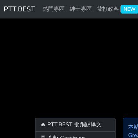
PTT.BEST
熱門專區
紳士專區
敲打政客
NEW
🔥 PTT.BEST 批踢踢爆文
本
Gre
💬 八卦 Gossiping