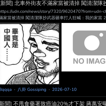
[新聞] 北車外街友不滿家當被清掉 闖清潔隊
https://udn.com/news/story/7320/9620470?from=
滿家當被清掉 闖清潔隊抄武器砸車打人狂喊：我的家當 2026-
／台北即時報導 38歲尹姓女街友不滿放在台北車站外天
保局建 成分隊理論，一氣之下抄起垃圾車的雨刷毀損垃圾
潔隊班長，轄區警方獲報趕抵，依現行犯逮捕移送法辦。 
Bqqqa
·
八卦 Gossiping
·
2026-07-10
[新聞] 不甩食藥署致癌油20%才下架 蔣萬安