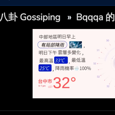
八卦 Gossiping
»
Bqqqa