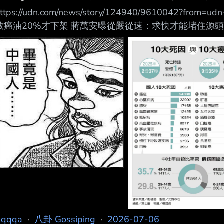
ttps://udn.com/news/story/124940/9610042?from
致癌油20%才下架 蔣萬安曝從嚴從速：求快才能堵住源頭 202
／台北即時報導 毒油食安風暴，食藥署昨宣布擴大下架再
12時前 下架。不過北市府加嚴預防性下架，只要涉問題
安今下午受訪表示，台北市政府之所以加嚴，就是要「從
Bqqqa
·
八卦 Gossiping
·
2026-07-06