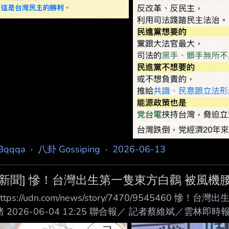
Bqqqa
·
八卦 Gossiping
·
2026-06-13
[新聞] 慘！台灣出生第一隻東方白鸛 被風機
https://udn.com/news/story/7470/95454
睹 2026-06-04 12:25 聯合報／ 記者蔡維斌／雲
東方白鸛幼鳥，1個多月來離巢隨親鳥在濁水溪河口 學習