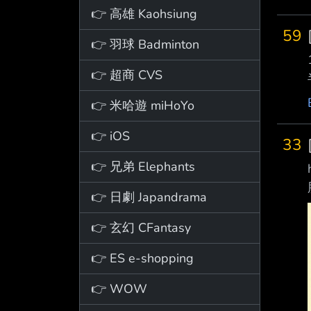
👉 高雄 Kaohsiung
59
👉 羽球 Badminton
👉 超商 CVS
👉 米哈遊 miHoYo
👉 iOS
33
👉 兄弟 Elephants
👉 日劇 Japandrama
👉 玄幻 CFantasy
👉 ES e-shopping
👉 WOW