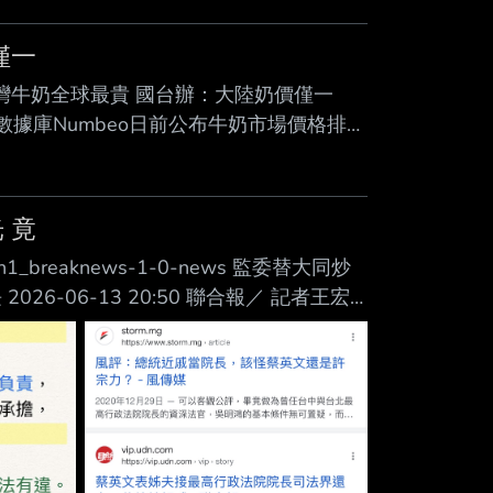
僅一
題: 台灣牛奶全球最貴 國台辦：大陸奶價僅一
計數據庫Numbeo日前公布牛奶市場價格排行
8元）高居全球第一。對此，大陸國台辦發言
零售價每公升人民幣11.5元（約新台幣
對民生問題毫不在意，但凡治理失能、短板
 竟
udn-ch1_breaknews-1-0-news 監委替大同炒
-06-13 20:50 聯合報／ 記者王宏
券交易法判13年6月徒刑定讞，犯罪所得
員林郁容、高涌誠、葉宜津12日聲稱鄭「遭
3名專家陳世