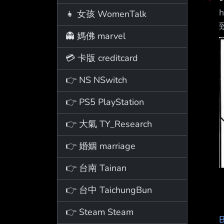
h
👧 女孩 WomenTalk
👻 媽佛 marvel
💳 卡版 creditcard
👉 NS NSwitch
👉 PS5 PlayStation
👉 大氣 TY_Research
👉 婚姻 marriage
👉 台南 Tainan
👉 台中 TaichungBun
👉 Steam Steam