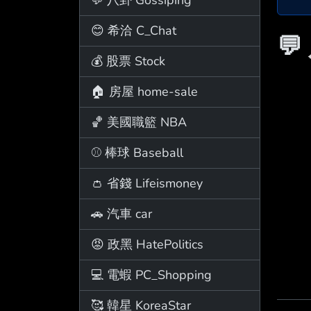
😊 希洽 C_Chat
💬
💰 股票 Stock
🏠 房屋 home-sale
🏀 美國職籃 NBA
⚾ 棒球 Baseball
👛 省錢 Lifeismoney
🚗 汽車 car
😡 政黑 HatePolitics
💻 電蝦 PC_Shopping
🥰 韓星 KoreaStar