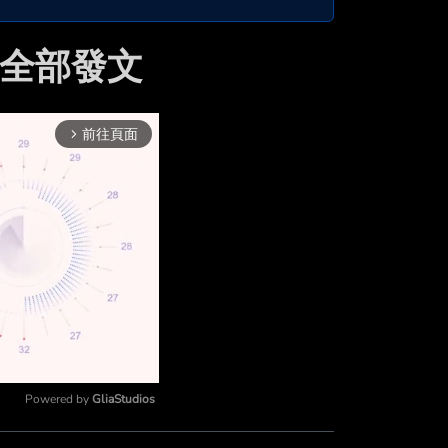
 的全部發文
前往頁面
arrow_forward_ios
Powered by 
GliaStudios