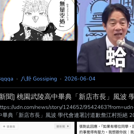
生了！其中一隻幼鳥，今晨被發現鳥體斷 成兩截，慘死
測是昏暗飛行中遭風機擊中，當 場慘死，鳥友萬般不捨
查處理
Bqqqa
·
八卦 Gossiping
·
2026-06-04
[新聞] 桃園武陵高中畢典「新店市長」風波 
ttps://udn.com/news/story/124652/9542463?from
中畢典「新店市長」風波 學代會連署討道歉詹江村拒絕 2026-
桃園即時報導 桃園市武陵高中畢業典禮市長張善政被學
生代 表會昨發動連署要求學校重視與議員道歉，但議員詹