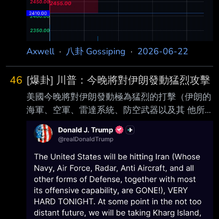
Axwell
·
八卦 Gossiping
·
2026-06-22
46
[爆卦] 川普：今晚將對伊朗發動猛烈攻擊
美國今晚將對伊朗發動極為猛烈的打擊（伊朗的
海軍、空軍、雷達系統、防空武器以及其 他所
有防禦能力，連同其大部分進攻能力，都已經不
復存在！）。在不久的將來某個時點 ，我們將
接管伊朗的Kharg Island（哈爾克島）以及其他
石油基礎設施據點，並全面掌控 其石油與天然
氣市場，就如同我們對委內瑞拉所做的一樣，而
那項政策對委內瑞拉與美利 堅合眾國雙方都運
作得極為成功。 https://i.mopix.cc/O99S0l.jpg
台股夜盤 https://i.mopix.cc/WNoKla.jpg --