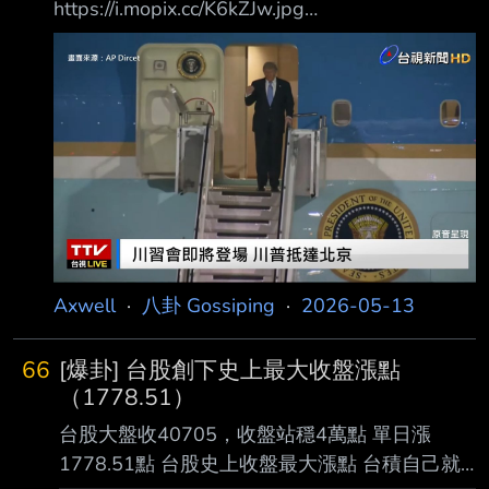
https://i.mopix.cc/K6kZJw.jpg
https://i.mopix.cc/krXdvq.jpg 來啦 超大一台
https://i.mopix.cc/a18Kth.jpg 一堆很像童子軍的
人來迎接川普 https://i.mopix.cc/XHStWA.jpg 聽
說馬斯克和黃仁勳也在這台飛機上 直播連結
https://www.youtube.com/live/8_YmT5u11Jw?
si=GDoGD76LPK
Axwell
·
八卦 Gossiping
·
2026-05-13
66
[爆卦] 台股創下史上最大收盤漲點
（1778.51）
台股大盤收40705，收盤站穩4萬點 單日漲
1778.51點 台股史上收盤最大漲點 台積自己就