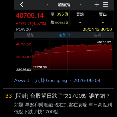
貢獻1100點 尾盤外資也沒倒貨
https://i.mopix.cc/DGjz0W.jpg 大家都有賺到錢
ㄅ --
Axwell
·
八卦 Gossiping
·
2026-05-04
33
[問卦] 台股單日跌了快1700點 誰的錯？
如題 早盤和樂融融 現在到處在哀嚎 單日高點到
低點下跌了快1700點