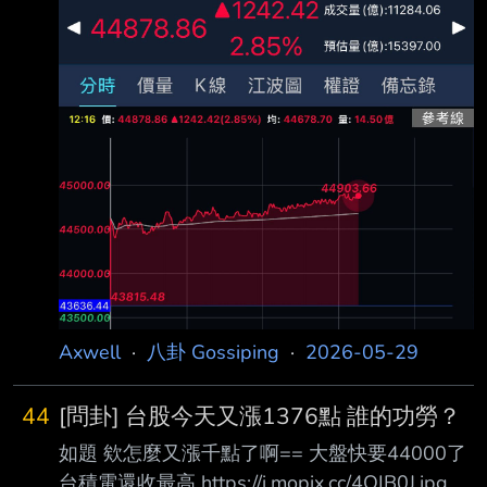
是誰的功勞？ 只能是老黃了吧？還有別人嗎？
https://i.mopix.cc/6TZdGe.jpg --
Axwell
·
八卦 Gossiping
·
2026-05-29
44
[問卦] 台股今天又漲1376點 誰的功勞？
如題 欸怎麼又漲千點了啊== 大盤快要44000了
台積電還收最高 https://i.mopix.cc/4OIB0J.jpg 例