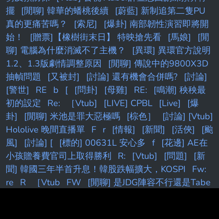
擺
[閒聊] 韓華的蟠桃後續
[蔚藍] 新制追第二隻PU
真的更痛苦嗎？
[索尼]
[爆卦] 南部韌性演習即將開
始！
[贈票]【橡樹街末日】 特映搶先看
[馬娘]
[閒
聊] 電腦為什麼消滅不了主機？
[異環] 異環官方說明
1.2、1.3版劇情調整原因
[閒聊] 傳說中的9800X3D
抽幀問題
[又被封]
[討論] 還有機會合併嗎?
[討論]
[警世]
RE
b
[
[問卦]
[母雞]
RE:
[鳴潮] 秧秧最
初的設定
Re:
［Vtub]
[LIVE] CPBL
[Live]
[爆
卦]
[閒聊] 米池是罪大惡極嗎
[棕色］
[討論] [Vtub]
Hololive 晚間直播單
F
r
[情報]
[新聞]
[活俠]
[颱
風]
[討論] [
[標的] 00631L 安心多
f
[花邊] AE在
小孩贍養費官司上取得勝利
R:
[Vtub]
[問題]
[新
聞] 韓國三年半首升息！韓股跌幅擴大，KOSPI
Fw:
re
R
［Vtub
FW
[閒聊] 是JDG陣容不行還是Tabe
沒料
[閒聊] DK時隔1723天重返國際賽決賽
[閒聊
[棕色]
[鬼滅]
[鳴潮]
快訊／
[討論] [Vt
[閒聊] 七