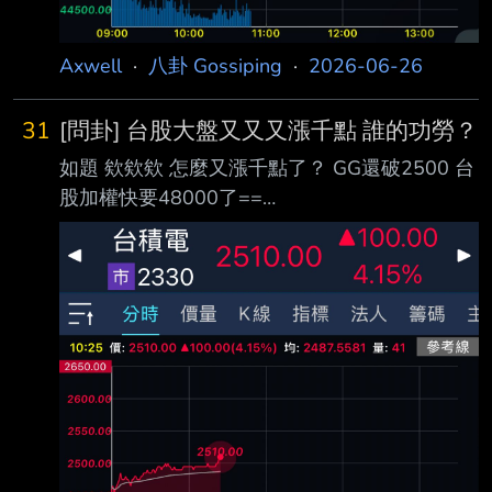
Axwell
·
八卦 Gossiping
·
2026-06-26
31
[問卦] 台股大盤又又又漲千點 誰的功勞？
如題 欸欸欸 怎麼又漲千點了？ GG還破2500 台
股加權快要48000了==
https://i.mopix.cc/5PZKxH.jpg 例行性的來問一
下 台股又千點招待 到底是誰的功勞？ --