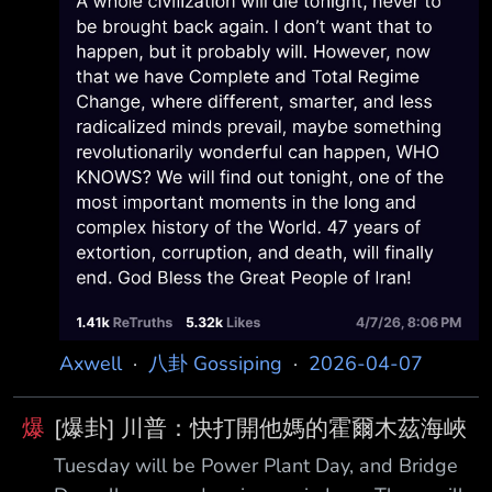
——誰知道呢？答案將在今晚揭 曉，這將是世
界漫長而複雜歷史中最重要的時刻之一。長達47
年的勒索、腐敗與死亡，終 將畫下句點。願上
帝保佑偉大的伊朗人民。
https://i.mopix.cc/TfC70t.jpg 我要看香菇 --
Axwell
·
八卦 Gossiping
·
2026-04-07
爆
[爆卦] 川普：快打開他媽的霍爾木茲海峽
Tuesday will be Power Plant Day, and Bridge