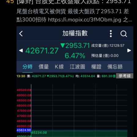
45
[爆卦] 台股史上收盤最大跌點：2953.71
尾盤台積電又被倒貨 最後大盤跌了2953.71 差
點3000招待 https://i.mopix.cc/3fMObm.jpg 之
前的紀錄是2065 最大盤中跌幅+收盤跌幅一次
破 https://i.mopix.cc/uGNjjv.jpg 破紀錄啦！ 台積
法說變法會 請大家關心身邊的炒股仔 QQ --