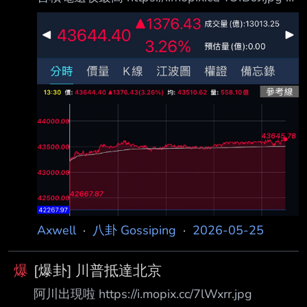
行性的來問一下 台股近期一直噴 到底是誰的功
勞？ 有八卦嗎？ --
Axwell
·
八卦 Gossiping
·
2026-05-25
爆
[爆卦] 川普抵達北京
阿川出現啦 https://i.mopix.cc/7lWxrr.jpg