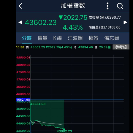
https://i.mopix.cc/KypAIO.jpg 之前行情有多爽
現在就有多痛苦QQ 大盤兩千 誰的功勞 --