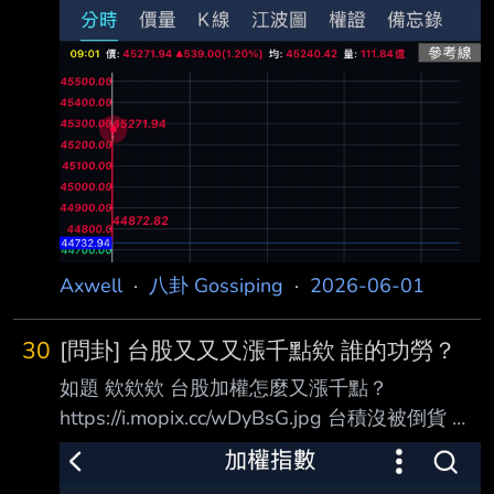
Axwell
·
八卦 Gossiping
·
2026-06-01
30
[問卦] 台股又又又漲千點欸 誰的功勞？
如題 欸欸欸 台股加權怎麼又漲千點？
https://i.mopix.cc/wDyBsG.jpg 台積沒被倒貨 兆
元宴ㄉ公司幾乎都大漲 鴻海甚至漲停 三小？ 例
行性的來問一下 台股一直噴 一直千點招待 到底