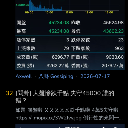
Axwell
·
八卦 Gossiping
·
2026-07-17
32
[問卦] 大盤慘跌千點 失守45000 誰的
錯？
如題 崩盤啦 又又又又又跌千點啦 4萬5失守啦
https://i.mopix.cc/3W2Ivy.jpg 例行性的來問一下
大盤今天這摸慘、45000失守 是誰的錯？ 有八