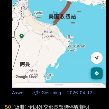
Axwell
·
八卦 Gossiping
·
2026-04-12
50
[爆卦] 伊朗外交部長暫時停戰聲明