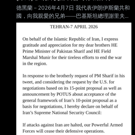
德黑蘭－2026年4月7日 我代表伊朗伊斯蘭共和
國，向我親愛的兄弟——巴基斯坦總理謝里夫閣
下以及穆尼爾元帥 閣下，為結束該地區戰爭所
付出的不懈努力表示感謝與讚賞。 為回應謝里
夫總理在推文中的兄弟般請求，並考慮到美國提
出基於其 15 點提案進行談判 的要求，以及美國
總統（POTUS）宣布接受以伊朗的 10 點提案總
體框架作為談判基礎， 我在此代表伊朗最高國
家安全委員會聲明： 若針對伊朗的攻擊停止，
我們強大的武裝部隊將停止其防禦行動。 在為
期兩週的時間內，經與伊朗武裝部隊協調並在充
分考慮技術限制的情況下，船隻