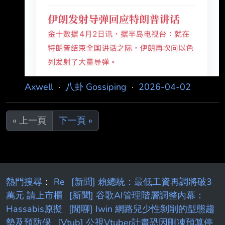
Axwell
·
八卦 Gossiping
·
2026-04-02
« 上一頁
下一頁 »
熱門搜尋
：
Re
[新聞] 賴總統：最低工資再調將破3
萬元 請上市櫃
[新聞] 谷歌AI管理階層調整內幕：
Hassabis原擬
[閒聊] Iwin 網路兒少性剝削的型態趨
勢及預防保
[Vtub] 公視Vtuber計畫恐因刪凍預算停