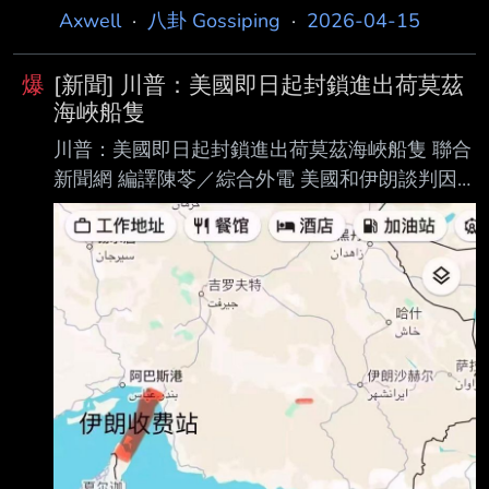
Axwell
·
八卦 Gossiping
·
2026-04-15
爆
[新聞] 川普：美國即日起封鎖進出荷莫茲
海峽船隻
川普：美國即日起封鎖進出荷莫茲海峽船隻 聯合
新聞網 編譯陳苓／綜合外電 美國和伊朗談判因
核武問題，未能達成協議。川普總統隨後發文表
示：「（從現在起）立 即生效，世界最精銳的美
國海軍，將開始封鎖所有試圖進出荷莫茲海峽的
船隻。」
https://udn.com/news/story/6809/9437286?
from=udn-ch1_breaknews-1-0-news 甚麼意
思? 川普封鎖海峽? --