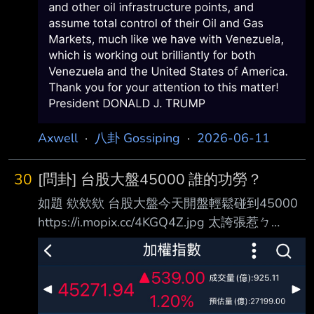
Axwell
·
八卦 Gossiping
·
2026-06-11
30
[問卦] 台股大盤45000 誰的功勞？
如題 欸欸欸 台股大盤今天開盤輕鬆碰到45000
https://i.mopix.cc/4KGQ4Z.jpg 太誇張惹ㄅ
40000彷彿是一個月以前的事 怎麼就45000了
== 例行性的來問一下 台股這麼快衝到45000點
到底是誰的功勞？ --