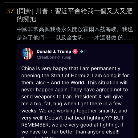
37
[問卦] 川普：習近平會給我一個又大又肥
的擁抱
中國非常高興我將永久開放霍爾木茲海峽。我也
是為了他們——以及全世界——才這麼做 的。
這種情況將不再發生。他們已經同意不向伊朗運
送武器。習主席幾週後在我抵達那裡 時，會給
我一個又大又肥的擁抱。我們正在聰明地合作，
而且進展得非常好！這難道不比 打仗好
嗎？？？ 但請記住，如果我們必須開戰，我們
也非常擅長戰鬥——比任何人都強得多！！！
https://i.mopix.cc/yhySc3.jpg 這兩人要做愛了嗎
--