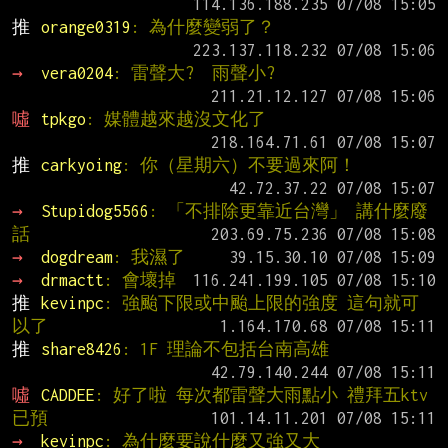
推 
orange0319
: 為什麼變弱了？
→ 
vera0204
: 雷聲大?  雨聲小?
噓 
tpkgo
: 媒體越來越沒文化了
推 
carkyoing
: 你（星期六）不要過來阿！
→ 
Stupidog5566
: 「不排除更靠近台灣」 講什麼廢
話
→ 
dogdream
: 我濕了
→ 
drmactt
: 會壞掉
推 
kevinpc
: 強颱下限或中颱上限的強度 這句就可
以了
推 
share8426
: 1F 理論不包括台南高雄
噓 
CADDEE
: 好了啦 每次都雷聲大雨點小 禮拜五ktv
已預
→ 
kevinpc
: 為什麼要說什麼又強又大