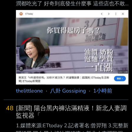
潤都吃光了 好奇到底發生什麼事 這些店也不敢
繼續漲價 不然普通上班族薪水也沒漲 到時候生
意狂掉 有沒有物價狂漲的八卦？ --
https://i.imgur.com/edDklnN.gif --
thelittleone
·
八卦 Gossiping
·
1小時前
48
[新聞] 陽台黑內褲沾滿精液！新北人妻調
監視器「
1.媒體來源:ETtoday 2.記者署名:曾羿翔 3.完整新