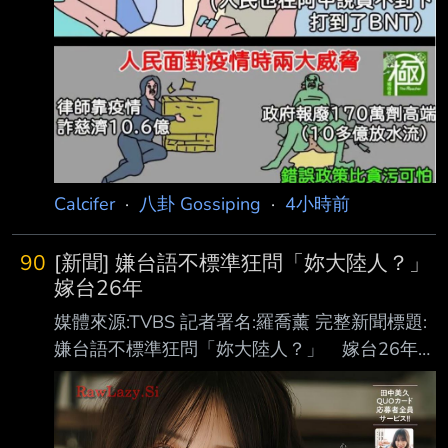
Calcifer
·
八卦 Gossiping
·
4小時前
90
[新聞] 嫌台語不標準狂問「妳大陸人？」
嫁台26年
媒體來源:TVBS 記者署名:羅喬薰 完整新聞標題:
嫌台語不標準狂問「妳大陸人？」 嫁台26年
闆：我台灣人 完整新聞內文:
https://youtu.be/a1IzKe2PfrI 一名從越南嫁來台
灣26年的漁販黎小姐，6日下午1點多在新北市