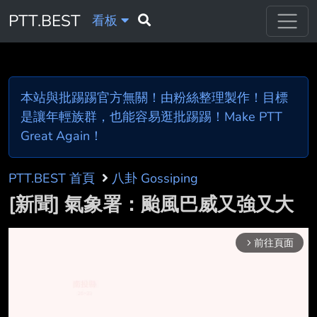
PTT.BEST
看板
本站與批踢踢官方無關！由粉絲整理製作！目標
是讓年輕族群，也能容易逛批踢踢！Make PTT
Great Again！
PTT.BEST 首頁
八卦 Gossiping
[新聞] 氣象署：颱風巴威又強又大
前往頁面
arrow_forward_ios