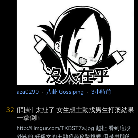
承諾的8年13萬戶，一舉砍到3萬戶，且連3萬戶
也不保證，不只是創惡例， 更是毀制度。對苦
於居住不安的民眾而言，一個再也等不到的家。
民團表示，延宕許久的社宅興辦計畫，答案揭
曉，行政院於115年7月修正新版「百萬戶租 屋
家庭支持計畫（114-121年）」，將直接興辦社
會住宅
aza0290
·
八卦 Gossiping
·
3小時前
32
[問卦] 太扯了 女生想主動找男生打架結果
一拳倒h
http://i.imgur.com/TXBST7a.jpg 超扯 看到這段
外國的 好像女的主動發起攻擊挑戰 但是用搥的