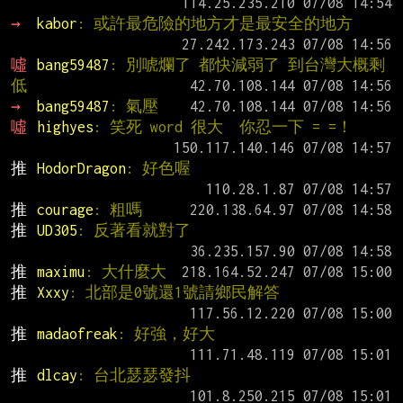
→ 
kabor
: 或許最危險的地方才是最安全的地方
噓 
bang59487
: 別唬爛了 都快減弱了 到台灣大概剩
低
→ 
bang59487
: 氣壓
噓 
highyes
: 笑死 word 很大  你忍一下 = =！
推 
HodorDragon
: 好色喔
推 
courage
: 粗嗎
推 
UD305
: 反著看就對了
推 
maximu
: 大什麼大
推 
Xxxy
: 北部是0號還1號請鄉民解答
推 
madaofreak
: 好強，好大
推 
dlcay
: 台北瑟瑟發抖