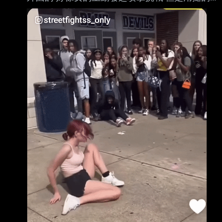
結果男的不爽直接一拳結束 女的直接被打茫在
地上 太扯了吧 怎有女的敢直接跟男生打架 有人
說男的算克制了 分出勝負就沒要補 真的牙起來
女的會直接被打死 有沒有這麼誇張？
http://i.imgur.com/bWnLTqg.jpg 看到下面有人
說 女生唯一能贏的 就只有這樣幾類會怕傷到妳
的 現實中男女差距原來這麼大？ 有沒有八卦？
-- 真假 男生優勢這麼大喔.. 怎你的說法跟大家不
一