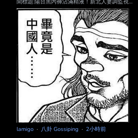
聞標題:陽台黑內褲沾滿精液！新北人妻調監視器
「發現兇手」崩潰：竟是他 4.完整新聞內文: 記
者曾羿翔／綜合報導 新北市土城區一名人妻今
年3月間發現，原本晾曬在住家陽台的黑色內褲
疑遭人取走，之 後更沾有大量精液，察覺情況
有異後隨即調閱住家監視器查看，沒想到竟發現
涉事者竟是 同住之「丈夫的爺爺」。女子事後
氣憤報警並提出告訴，全案經新北地檢署偵辦
後，日前 偵查終結。 趁家中無人取走衣物 事
後再掛回原處 綜合媒體報導，檢警調查，涉案
男子與孫媳一同居住在
lamigo
·
八卦 Gossiping
·
2小時前