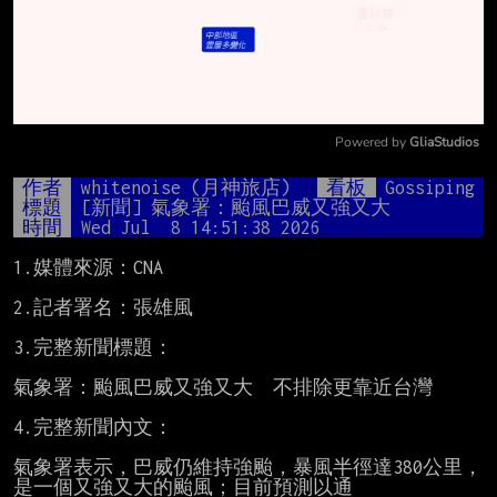
Powered by 
GliaStudios
Mute
作者
whitenoise (月神旅店)
看板
Gossiping
標題
[新聞] 氣象署：颱風巴威又強又大
時間
Wed Jul  8 14:51:38 2026
1.媒體來源：CNA

2.記者署名：張雄風

3.完整新聞標題：

氣象署：颱風巴威又強又大　不排除更靠近台灣

4.完整新聞內文：

氣象署表示，巴威仍維持強颱，暴風半徑達380公里，
是一個又強又大的颱風；目前預測以通
