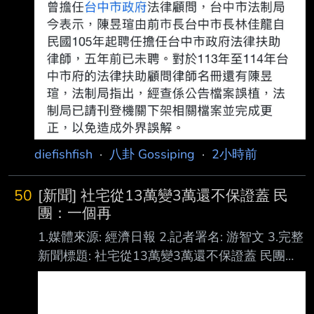
diefishfish
·
八卦 Gossiping
·
2小時前
50
[新聞] 社宅從13萬變3萬還不保證蓋 民
團：一個再
1.媒體來源: 經濟日報 2.記者署名: 游智文 3.完整
新聞標題: 社宅從13萬變3萬還不保證蓋 民團：
一個再也等不到的家 4.完整新聞內文: 民團今舉
行記者會譴責賴政府新版社宅計畫，民團表示，
賴政府將直接興辦社會住宅新增 目標，從選前