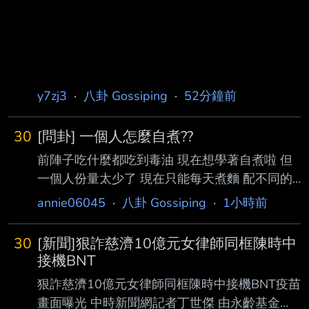
y7zj3
·
八卦 Gossiping
·
52分鐘前
30
[問卦] 一個人怎麼自煮??
前陣子吃什麼都吃到毒油 現在想學著自煮啦 但
一個人份量太少了 現在只能每天煮麵 配不同的
罐頭來拌麵吃 感覺有點膩了 有沒有料理高手可
annie06045
·
八卦 Gossiping
·
1小時前
以分享一下 一個人還能吃什麼? 怎麼煮? 有卦嗎?
--
30
[新聞]狠詐慈濟10億元女律師同框陳時中
接機BNT
狠詐慈濟10億元女律師同框陳時中接機BNT疫苗
畫面曝光 中時新聞網記者丁世傑 由永齡基金