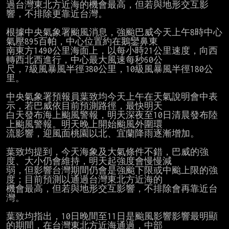
過台灣東北方近海的機會最高，但若與地形交互影
響，不排除更靠近台灣。

根據中央氣象署颱風消息，強颱巴威今天上午8時中心
氣壓895百帕，中心位置約在鵝鑾鼻東

南東方1490公里海面上，以每小時21公里速度，向西
轉西北西進行，中心最大風速每秒60公

尺，7級風暴風半徑380公里，10級風暴風半徑180公
里。

中央氣象署預報員葉致均今天上午在天氣說明會中表
示，若巴威依目前預測路徑，最快明天

白天發布海上颱風警報，明天深夜至10日清晨發布陸
上颱風警報。明天晚上開始颱風外圍環

流影響，迎風面桃園以北、宜蘭降雨逐漸增加。

葉致均提到，今天海象及大氣條件不錯，巴威的強
度、大小仍會維持，明天起強度會慢慢減

弱，但影響台灣期間仍會是強颱下限或中颱上限的強
度；目前預測以通過台灣東北方近海的

機會最高，但若與地形交互影響，不排除會再靠近台
灣。

葉致均指出，10日晚間至11日是颱風影響影響最明顯
的期間，在台灣東北方近海通過，中部
