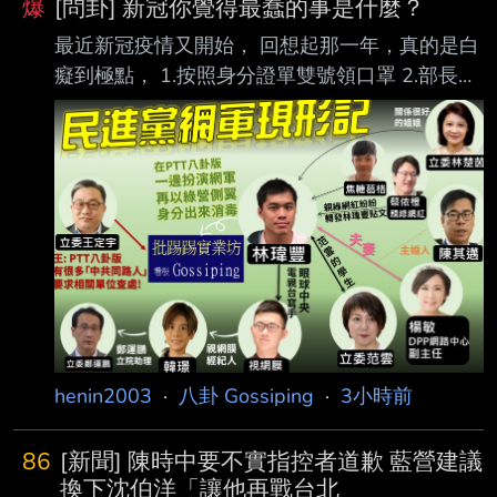
爆
[問卦] 新冠你覺得最蠢的事是什麼？
最近新冠疫情又開始， 回想起那一年，真的是白
癡到極點， 1.按照身分證單雙號領口罩 2.部長親
自示範用電鍋蒸口罩 3.無時無刻都在戳鼻子 結果
突然大爆發，白做了這些白癡事， 那一年真的做
什麼事都被當小偷在檢視， 當然最好笑的是
Taiwan can help 全世界有幾個國家在戴口罩的
大家覺得最好笑的事是什麼？！ ---- Sent from
BePTT on my iPhone 14 Pro Max --
henin2003
·
八卦 Gossiping
·
3小時前
86
[新聞] 陳時中要不實指控者道歉 藍營建議
換下沈伯洋「讓他再戰台北