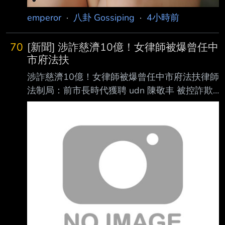
emperor
·
八卦 Gossiping
·
4小時前
70
[新聞] 涉詐慈濟10億！女律師被爆曾任中
市府法扶
涉詐慈濟10億！女律師被爆曾任中市府法扶律師
法制局：前市長時代獲聘 udn 陳敬丰 被控詐欺
慈濟基金會10.6億元的知名律師陳昱瑄，被爆料
曾擔任台中市政府法律顧問。中 市府法制局今
澄清，陳女從未擔任法律顧問，而是曾任法扶律
師，且是前市長林佳龍時代 開始任職，任期從
2016年到2021年，2021年至今都沒有再受
聘。 法制局指出，市府總共有將近200名法扶律
師，主要業務是提供市民免費的法律諮詢服務
，聘任方式採取公開遴選，律師自行報名，再交
由台中地檢署、台中地方法院與台中律師 公會