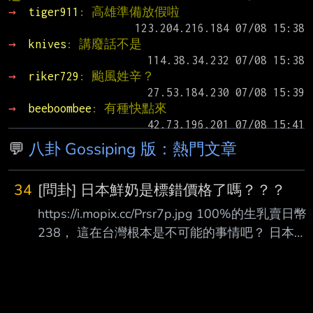
→ 
tiger911
: 高雄準備放假啦
→ 
knives
: 講廢話不是
→ 
riker729
: 颱風姓辛？
→ 
beeboombee
: 有種快點來
💬
八卦 Gossiping 版：熱門文章
34
[問卦] 日本鮮奶是標錯價格了嗎？？？
https://i.mopix.cc/Prsr7p.jpg 100%的生乳賣日幣
238， 這在台灣根本是不可能的事情吧？ 日本鮮
奶是標錯價格了嗎？？？ 有沒有八卦呢？ --