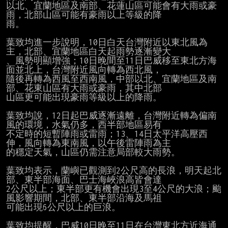
以北、宜蘭地區及南部、花蓮山區可能會有大雨或豪
雨，北部山區可能有豪雨以上等級的降

雨。

葉致均進一步說明，10日白天台灣附近以東北風為
主，北部、宜蘭地區白天起雨勢逐漸變大

、風勢明顯增強；10日晚間至11日巴威移至東北方海
面並北上，台灣附近風向轉為西北風，

隨後再轉為西風至西南風，中部以北、宜蘭地區及南
部、花東山區有大雨或豪雨，其中北部

山區更可能出現豪雨等級以上的降雨。

葉致均說，12日起巴威逐漸遠離，台灣附近轉為偏南
風的環境，水氣仍多，西半部地區易有

不定時的短暫陣雨或雷雨；13、14日太平洋高壓西
伸，風向轉為東南風，以午後雷陣雨為主

的穩定天氣，山區仍需注意局部較大雨勢。

葉致均表示，蘭嶼已觀測到2公尺高的長浪，明天起北
部、東半部海面、巴士海峽浪高皆會達

2公尺以上；東半部更有機會出現3至4公尺的大浪；颱
風影響期間，北部、東半部沿海及馬祖

可能出現6公尺以上的巨浪。

葉致均提醒，巴威10日晚至11日在台灣東北方近海通