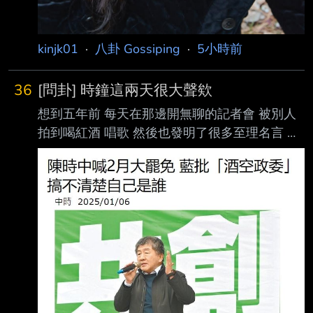
kinjk01
·
八卦 Gossiping
·
5小時前
36
[問卦] 時鐘這兩天很大聲欸
想到五年前 每天在那邊開無聊的記者會 被別人
拍到喝紅酒 唱歌 然後也發明了很多至理名言 早
說 怎麼不早說 晚了我們就不要了 世界怎麼跟得
上台灣！ 結果這兩天時鐘越來越大聲了 怎麼會
這樣呢 --