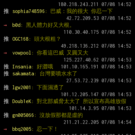
推 
sophia748596
: 巴威：我的很大 你忍一下
→ 
b0d
: 黑人體力好又大根。
推 
OGC168
: 頭大根粗？
→ 
vowpool
: 你看這巴威 又圓又大
推 
Insania
: 好澀哦
推 
sakamata
: 台灣要噴水水了
推 
lgw2001
: 下面濕透了
推 
Doub1eK
: 對北部威脅太大了 所以宣布高雄放假
推 
gn005066
: 沒放假那都是虛的
→ 
bbq2005
: 忍一下！