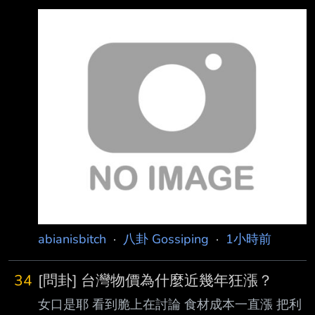
會、台積電和慈濟等民間單位購買輝瑞BNT疫
苗， 首批約93.2萬劑，在民國110年9月2日清
晨7時運抵桃園機場。
https://images.chinatimes.com/newsphoto/202
6-08-07/1024/20260807004033.jpg 中央疫
情指揮中心指揮官陳時中（中）、台積電慈善基
金會董事長張淑芬（左四）、慈濟基 金會執行
長顏博文（右四）到場接機，右一為律師陳昱
瑄。（資料照片，陳麒全攝）
abianisbitch
·
八卦 Gossiping
·
1小時前
34
[問卦] 台灣物價為什麼近幾年狂漲？
女口是耶 看到脆上在討論 食材成本一直漲 把利