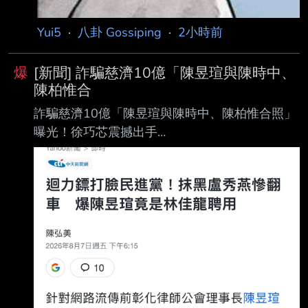
Yui5
·
八卦 Gossiping
·
2小時前
爆
[新聞] 詐騙慈濟10億「陳昱瑄與陳時中、
陳柏惟合
詐騙慈濟10億「陳昱瑄與陳時中、陳柏惟合照」
曝光！徐巧芯震撼出手
https://ctinews.com/news/items/8knJwlr4Wo 中
天新聞 2026/08/07 18:25 記者李奕緯 律師陳昱
瑄疫情期間誆稱有管道購買BNT疫苗詐騙慈濟
10.6億元遭起訴，時任中央防疫指 揮官、政委陳
時中今（7）日發長文喊冤當年遭抹黑擋疫苗，
綠營紛紛讚聲。國民黨立委 徐巧芯則揭陳昱瑄與
綠營關係密切。 徐巧芯7日發文。（圖／翻攝徐
巧芯臉書） 徐巧芯臉書7日傍晚發文，今天民進
黨扯了一整天藍白，結果陳昱瑄20