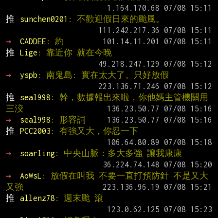
推 
sunchen0201
: 不歡迎假日來的颱風。
→ 
CADDEE
: 約
推 
Lige
: 靠近你 就在今晚
→ 
yspb
: 南鬼島: 實在太大了, 只好放假
推 
seal998
: 幹，數據報出來啦，你他媽主管機關用
三洨
→ 
seal998
: 形容詞
推 
PCC2003
: 有強又大，你忍一下
→ 
soarling
: 中央山脈：多大多強 讓我康康
→ 
AoWsL
: 放假在叫我 不要一直打預防針 不是又大
又強
推 
allenz78
: 週末颱 滾