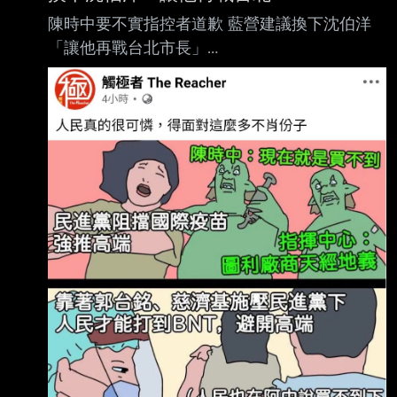
陳時中要不實指控者道歉 藍營建議換下沈伯洋
「讓他再戰台北市長」
https://udn.com/news/story/124652/9677131
2026-08-07 13:35 聯合報／ 記者林佳彣／台
北即時報導 慈濟基金會在新冠疫情嚴峻時採購
BNT疫苗遭詐騙10.6億元，政委陳時中今稱，對
防疫團 隊不實指控的人應道歉。國民黨北市議
員楊植斗今呼籲民進黨，立即換下市長參選人沈
伯 洋，沈下陳上，「討公道，護時中」，讓陳
時中再戰一次台北市長。 議員楊植斗上午在臉
書表示，回想疫情期間，有一群狗官為了護航高
端，