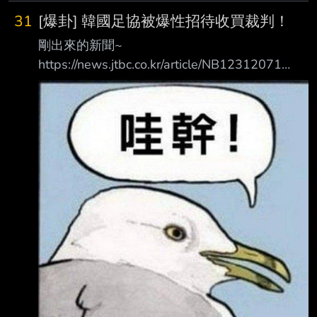
31
[爆卦] 韓國足協被爆性招待收買裁判！
剛出來的新聞~
https://news.jtbc.co.kr/article/NB12312071
Grok翻譯： 【獨家】足球協會取得「性招待」
文件…連世界盃、奧運裁判都有 主播： 現在要為
各位帶來的JTBC獨家報導，是14、15年前與大
韓足球協會有關的事件。這件事很 清楚顯示，
當時的足球協會到底有多腐敗。 大韓足球協會
在2011年和2012年國家代表隊比賽期間，曾經
對外國裁判進行性招待，相關 內容與付款明細
都記錄在文體部的審計報告裡，JTBC已經取得
這份報告。 報告指出，協會在比賽當天或前一
晚，多次