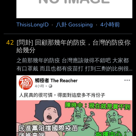
協助審查；法扶律師並非協
ThisisLongID
·
八卦 Gossiping
·
4小時前
42
[問卦] 回顧那幾年的防疫，台灣的防疫你
給幾分
之前那幾年的防疫 台灣應該做得不錯吧 大家都
有口罩戴 而且也都有疫苗打 打到三劑的比例很
多 台灣那幾年的防疫 應該是世界第一吧 那幾年
台灣的防疫 你給幾分呢？ 有沒有卦？0.0 -----
Sent from JPTT on my iPhone -- 喝紅酒舉杯慶
祝啦！ 什麼80 我覺得95啦！ 沒錯沒錯 世界哪
跟得上台灣！！ 假老….沒事0.0 我允許可以有負
分 0.0 這樣說 duck 不必 謝謝clock ！！ 還好不
是-100 拍拍 還有人大學四年沒看過同學的真面
目0.0