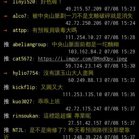
→ 
linyi520
: 好色喔！
→ 
alco7
: 被中央山脈劃一刀不是支離破碎就是消失
→ 
attpp
: 有預報員吸毒大嗎
推 
abeliangroup
: 中央山脈面前都是一坨麵糊
推 
cat5672
: 
https://i.imgur.com/BMndOpv.jpeg
→ 
hylio7754
: 沒有讓玉山大人盡興
推 
kickflip
: 又圓又大
推 
kuo3027
: 乖乖上班
推 
rinsoukan
: 這標題超爛 專業呢
推 
NTJL
: 是不是南修了? 昨天看預測路徑沒那麼靠
近