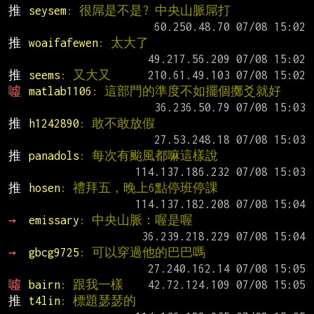
推 
seysem
: 很屌是不是? 中央山脈屌打
推 
woaifafewen
: 太大了
推 
seems
: 又大又
噓 
matlab1106
: 這部門的準度不如擺個擲爻就好
推 
h1242890
: 敢不敢放假
推 
panadols
: 每次有颱風都嘛這樣說
推 
hosen
: 禮拜五，晚上6點停班停課
→ 
emissary
: 中央山脈：喔是喔
→ 
gbcg9725
: 可以穿過他的巴巴嗎
噓 
bairn
: 跟我一樣
推 
t4lin
: 標題瑟瑟的