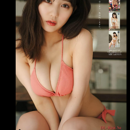
萬里龜吼漁夫市集介紹海 鮮時，遭遇顧客嫌棄
其台語口音並質疑是否為大陸人。顧客不斷質問
她來台原因與身分， 導致黎小姐女兒為母抱不
平，將現場影片上傳網路，盼能討回公道。 顧
客質疑台語口音 女兒PO網引關注 黎小姐當時
正在以台語向顧客介紹海鮮，卻突然被打斷，對
方表示「你講國