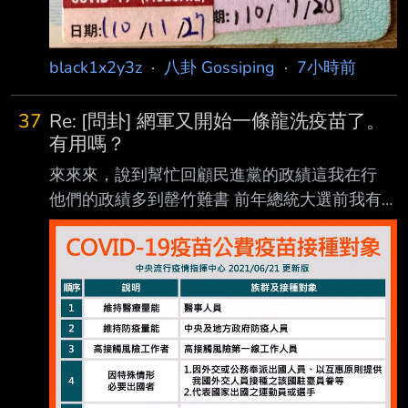
black1x2y3z
·
八卦 Gossiping
·
7小時前
37
Re: [問卦] 網軍又開始一條龍洗疫苗了。
有用嗎？
來來來，說到幫忙回顧民進黨的政績這我在行
他們的政績多到罄竹難書 前年總統大選前我有
幫忙整理過 https://disp.cc/b/Gossiping/gLwr 但
原文夾雜跟疫苗太多不相關的事情 我只整理當
年這群民進黨官員對於疫苗的事蹟 言論自由篇 -
疫苗之章 2019年5月24日，立法院三讀通過散
播疫情謠言最高要罰300萬，避免有心人士散播
不實訊 息造成民眾恐慌
https://www.mohw.gov.tw/cp-4257-47728-
1.html 讓我們來回顧一下，疫情這三年之間，哪