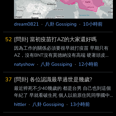
dream0821
·
八卦 Gossiping
·
10小時前
52
[問卦] 當初疫苗打AZ的大家還好嗎
因為工作的關係必須要很早就打疫苗 早期只有
AZ，沒有BNT沒有莫德納沒有高端 硬著頭皮也
要去打兩劑 不久後得了兩次顏面神經失調 (不曉
natyshow
·
八卦 Gossiping
·
12小時前
得是不是疫苗的關係) 卻也因此沒有打到mRNA
的疫苗 不知道是因禍得福還是塞翁失馬 後面也
37
[問卦] 各位認識最早過世是幾歲?
沒有補打其他品牌 也曾經確診但也康復了沒事
最近猝死不少40幾歲的 都是台男 自己也到這個
當初打AZ的大家，如今還好嗎 -- 買賣股票時 小
年紀了 早就看破生死 個人以前原住民同學國中
朋友一定不能在現場 因為.....買賣股票會有交割 -
時車禍死掉 大學同學20歲血癌併發肺炎走掉 我
-
hittler
·
八卦 Gossiping
·
13小時前
朋友說他表哥20幾歲車禍死掉 想請問各位認識