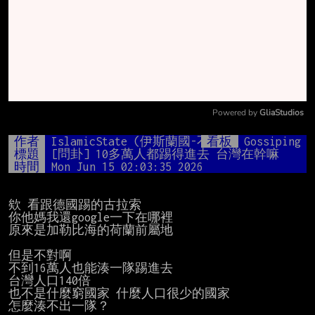
Powered by 
GliaStudios
Mute
作者
IslamicState (伊斯蘭國-不亂砍頭)
看板
Gossiping
標題
[問卦] 10多萬人都踢得進去 台灣在幹嘛
時間
Mon Jun 15 02:03:35 2026
欸 看跟德國踢的古拉索

你他媽我還google一下在哪裡

原來是加勒比海的荷蘭前屬地

但是不對啊

不到16萬人也能湊一隊踢進去

台灣人口140倍

也不是什麼窮國家 什麼人口很少的國家

怎麼湊不出一隊？
