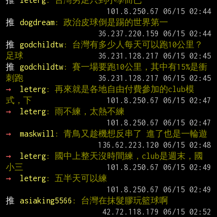
推 
leterg
: 台灣男足只到小學而已
推 
dogdream
: 政治皮球倒是踢的世界第一
推 
godchildtw
: 台灣有多少人每天可以跑10公里？
足球
推 
godchildtw
: 賽一場要跑10公里，其中有15%是衝
刺跑
→ 
leterg
: 再來就是各地自由付費參加的club模
式，下
→ 
leterg
: 雨不練，太熱不練
→ 
maskwill
: 青鳥又趁機想反串了 進了也是一輪遊
→ 
leterg
: 國中上整天沒時間練，club是週末，國
小三
→ 
leterg
: 五半天可以練
推 
asiaking5566
: 台灣在抹髮膠玩籃球啊