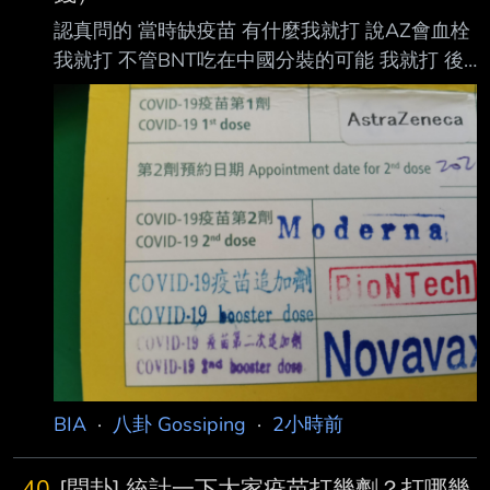
認真問的 當時缺疫苗 有什麼我就打 說AZ會血栓
我就打 不管BNT吃在中國分裝的可能 我就打 後
來莫德納跟novavax 我也打了
https://i.imgur.com/PXKD09Z.jpeg 沒有打到高端
我一直有點遺憾 不知道那邊還可以補打？ 有人
家裏面還有嗎？ 每推文12p 重複只有一包錢 前
一百推都有 -- 我用什麼疫苗app都找不到了
BIA
·
八卦 Gossiping
·
2小時前
40
[問卦] 統計一下大家疫苗打幾劑？打哪幾