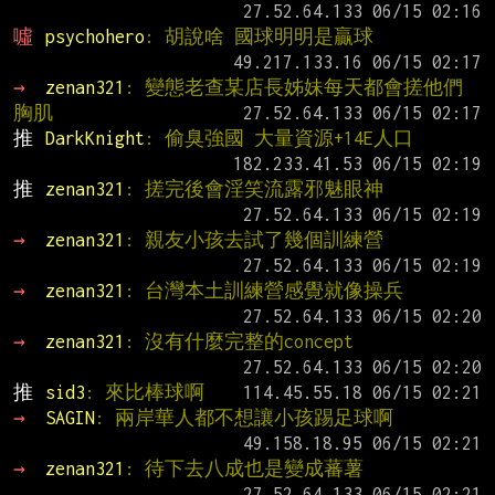
噓 
psychohero
: 胡說啥 國球明明是贏球
→ 
zenan321
: 變態老查某店長姊妹每天都會搓他們
胸肌
推 
DarkKnight
: 偷臭強國 大量資源+14E人口
推 
zenan321
: 搓完後會淫笑流露邪魅眼神
→ 
zenan321
: 親友小孩去試了幾個訓練營
→ 
zenan321
: 台灣本土訓練營感覺就像操兵
→ 
zenan321
: 沒有什麼完整的concept
推 
sid3
: 來比棒球啊
→ 
SAGIN
: 兩岸華人都不想讓小孩踢足球啊
→ 
zenan321
: 待下去八成也是變成蕃薯