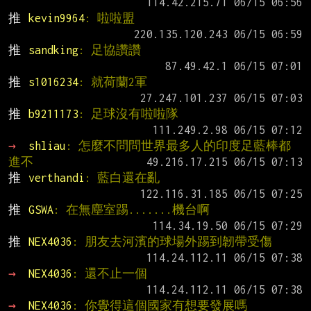
推 
kevin9964
: 啦啦盟
推 
sandking
: 足協讚讚
推 
s1016234
: 就荷蘭2軍
推 
b9211173
: 足球沒有啦啦隊
→ 
shliau
: 怎麼不問問世界最多人的印度足藍棒都
進不
推 
verthandi
: 藍白還在亂
推 
GSWA
: 在無塵室踢.......機台啊
推 
NEX4036
: 朋友去河濱的球場外踢到韌帶受傷
→ 
NEX4036
: 還不止一個
→ 
NEX4036
: 你覺得這個國家有想要發展嗎