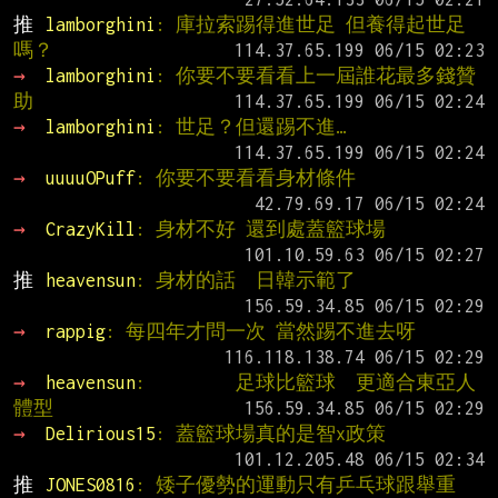
推 
lamborghini
: 庫拉索踢得進世足 但養得起世足
嗎？
→ 
lamborghini
: 你要不要看看上一屆誰花最多錢贊
助
→ 
lamborghini
: 世足？但還踢不進…
→ 
uuuuOPuff
: 你要不要看看身材條件
→ 
CrazyKill
: 身材不好 還到處蓋籃球場
推 
heavensun
: 身材的話  日韓示範了
→ 
rappig
: 每四年才問一次 當然踢不進去呀
→ 
heavensun
:         足球比籃球  更適合東亞人
體型
→ 
Delirious15
: 蓋籃球場真的是智x政策
推 
JONES0816
: 矮子優勢的運動只有乒乓球跟舉重