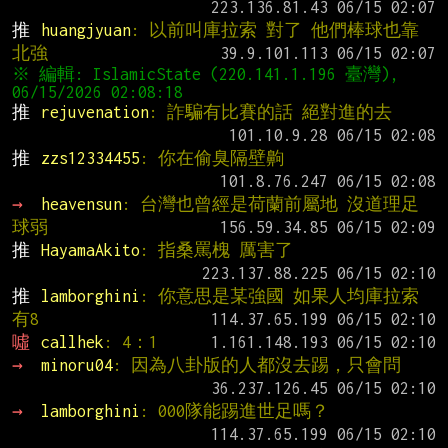
推 
huangjyuan
: 以前叫庫拉索 對了 他們棒球也靠
北強
※ 編輯: IslamicState (220.141.1.196 臺灣), 
推 
rejuvenation
: 詐騙有比賽的話 絕對進的去
推 
zzs12334455
: 你在偷臭隔壁齁
→ 
heavensun
: 台灣也曾經是荷蘭前屬地 沒道理足
球弱
推 
HayamaAkito
: 指桑罵槐 厲害了
推 
lamborghini
: 你意思是某強國 如果人均庫拉索 
有8
噓 
callhek
: 4：1
→ 
minoru04
: 因為八卦版的人都沒去踢，只會問
→ 
lamborghini
: 000隊能踢進世足嗎？