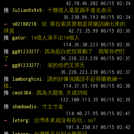
推 
Julian9x9x9
: 十幾億人還是踢不進去表示
→ 
s02180218
: 欸 庫拉索其實都是荷蘭訓練出來的
球員
推 
gator
: 14億人湊不出10個人
推 
gg01233277
: 因為藍白把預算刪了  我幫你們打
了
→ 
gg01233277
:  省的你們又哭夭
推 
lamborghini
: 講的好像強國請不起荷蘭教練一
樣…
推 
cms6384
: 因為大罷免 大成功啦
推 
shadowdio
: 寸土寸金
→ 
leterg
: 台灣本來就沒有在玩，so?