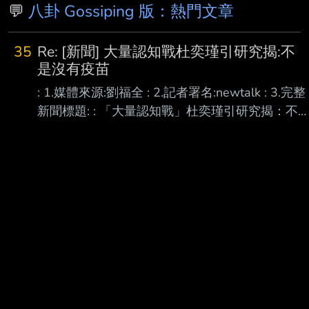
💬
八卦 Gossiping 版：熱門文章
35
Re: [新聞] 大量認知戰杜奕瑾引研究揭:不
是沒有疫苗
: 1.媒體來源:劉福全 : 2.記者署名:newtalk : 3.完整
新聞標題: : 「大量認知戰」杜奕瑾引研究揭：不
是「沒有疫苗」是沒有「中國的疫苗」 認知戰的
目的就是提供大量錯誤訊息，去洗大家的記憶。
台灣有沒有疫苗，大概台灣九成的人都有記憶吧
~~~ 除非你要打的是40%自己都不想打的高端，
否則大多人的真實記憶，是每天看著指揮中心，
宣 布何時輪到自己可以打疫苗， 先進國家都已經
傳出會導致血栓的AZ， 在台灣都還要靠人家捐，
還不一定輪的到， AZ第二劑，都要從仿單建議的
3個月，延到5個月都輪不到。