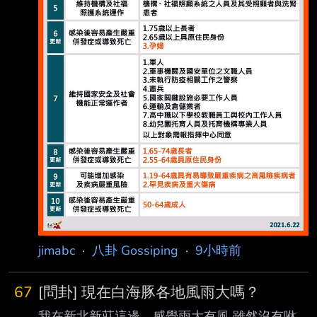
些人不負責任的
jimabc
·
八卦 Gossiping
·
9小時前
67
[問卦] 現在白海豚各地風雨大嗎？
我在新北新莊這邊，感覺雨大有風 雖然沒有咻