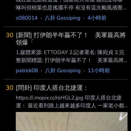
咻叫但樹葉也是搖擺不停 有沒有這次颱風感覺
比上次還強一點的感覺？？ ----- Sent from
s080014
·
八卦 Gossiping
·
4小時前
JPTT on my Xiaomi 2412DPC0AG. --
30
[新聞] 打伊朗半年贏不了！ 美軍最高將
領爆「
1.媒體來源: ETTODAY 2.記者署名: 陳宛貞 3.完
整新聞標題: 打伊朗半年贏不了！ 美軍最高將
領爆「私下找退場途徑」 4.完整新聞內文: 美國
patrick08
·
八卦 Gossiping
·
11小時前
對伊朗戰爭開打近半年，退場途徑仍未明朗。
CNN報導指出，美軍最高將領、參謀首長 聯席
30
[問卦] 印度人搭台北捷運：
會議主席凱恩上將（Dan Caine）過去幾周已私
https://i.mopix.cc/reHGL2.jpg 印度人搭台北捷
下向多名白宮高層明確表示，美國必須 盡快找
運： 最近看到路上越來越多印度人 一家老小都
到脫身之路，因為現有軍事選項可能弄巧成拙，
來台灣落地生根了 以後台灣是不是要變成印度
且光靠空中轟炸難以達成川普公開喊 出的戰略
分部了 有掛嗎？ 嘻嘻 --
目標。 3名知情人士向CNN透露，凱恩已先後與