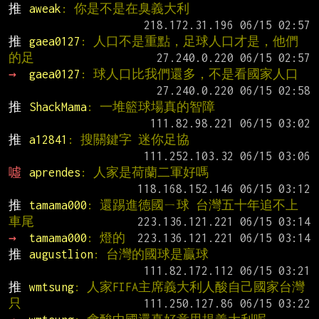
推 
aweak
: 你是不是在臭義大利
推 
gaea0127
: 人口不是重點，足球人口才是，他們
的足
→ 
gaea0127
: 球人口比我們還多，不是看國家人口
推 
ShackMama
: 一堆籃球場真的智障
推 
a12841
: 搜關鍵字 迷你足協
噓 
aprendes
: 人家是荷蘭二軍好嗎
推 
tamama000
: 還踢進德國ㄧ球 台灣五十年追不上
車尾
→ 
tamama000
: 燈的
推 
augustlion
: 台灣的國球是贏球
推 
wmtsung
: 人家FIFA主席義大利人酸自己國家台灣
只