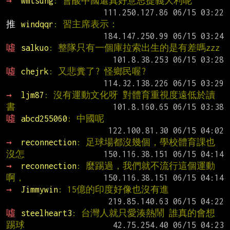
→ 
wmtsung
: 會酸中國還真好意思提義大利呢
推 
windqqr
: 習主席表示：
噓 
salkuo
: 整隊只有一個庫拉索出生的是有差嗎zzz
噓 
chejrk
: 又悲糞了? 怪鄉民喔?
→ 
ljm87
: 沒有運動文化呀 對體育重視度遠低於讀
書
噓 
abcd255060
: 中國呢
→ 
reconnection
: 足球場都沒幾個，學校體育課也
沒怎
→ 
reconnection
: 麼踢過，我們就不流行這個運動
啊，
→ 
Jimmywin
: 15億的印度好像也沒有進
噓 
steelheart3
: 台灣人就只愛湊熱鬧 誰真的會想
踢球