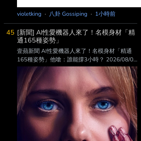
violetking
·
八卦 Gossiping
·
1小時前
45
[新聞] AI性愛機器人來了！名模身材「精
通165種姿勢」
壹蘋新聞 AI性愛機器人來了！名模身材「精通
165種姿勢」他嗆：誰能撐3小時？ 2026/08/08
11:03 張雅婷 綜合報導 【張雅婷／綜合報導】
AI不只會聊天，還要朝陪伴人類發展！香港人
Xara創辦的Somnia Lab ，近期推出「AI性愛機
器人」，主打仿真人外表以及自由靈活的機械結
構，除了能與人類對 話交流，更號稱可完成165
種動作與姿勢，引發外界關注。
https://i.meee.com.tw/ALdaHNL.webp 香港人
Xara開發的第1代性愛機器人。Somnia Lab提供
《香港