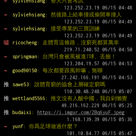
→ 
sylviehsiang
: 整天只會考試
→ 
sylviehsiang
: 然後路上給車撞或偷開車撞人
→ 
sylviehsiang
: 接受專業的三寶訓練
噓 
ricocheng
: 走體育這條路，沒窮死都算萬幸
→ 
springman
: 台灣只會被罵被進7球、丢臉！
→ 
good90150
: 每次都要跟風幹嘛，無聊
推 
sawe53
: 說體育窮的協會上層確定窮嗎
推 
wettland5566
: 推文沒有人酸中國，我自剁懶覺
推 
budaixi
: 
https://i.imgur.com/ZBq6yuF.jpeg
→ 
yunf
: 你爲足球做過什麼？