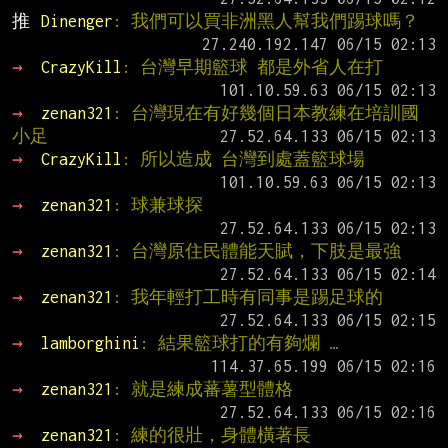
推 
Dinenger
: 我們可以買非洲黑人幫我們踢球嗎？
→ 
CrazyKill
: 台灣早期籃球 都是外省人在打
→ 
zenan321
: 台灣現在有好幾個日本教練在培訓國
小足
→ 
CrazyKill
: 所以造成 台灣到處蓋籃球場
→ 
zenan321
: 球兼球探
→ 
zenan321
: 台灣原住民體能天賦，下肢是最強
→ 
zenan321
: 我年輕打工時有同事是踢足球的
→ 
lamborghini
: 結果籃球打的有夠爛 …
→ 
zenan321
: 就是練成蕃薯型體格
→ 
zenan321
: 練的很壯，身體橫著長