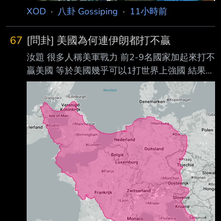
XOD
·
八卦 Gossiping
·
11小時前
67
[問卦] 美國為何連伊朗都打不贏
汝題 很多人稱美軍戰力 前2-9名國家加起來打不
贏美國 等於美國幾乎可以1打世界上強國 結果碰
到個伊朗就原形畢露 光封鎖海峽 美國經濟就快
被搞垮一半 所以說什麼美軍可以1打10 根本是
笑話吧 只要全世界各國封鎖你美國經濟 你再強
有何用 沒飯吃一樣要死 --