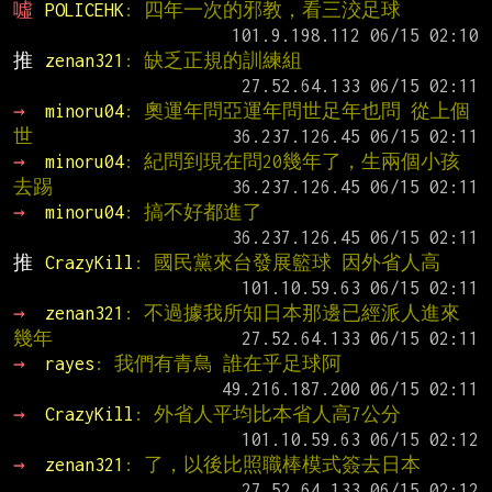
噓 
POLICEHK
: 四年一次的邪教，看三洨足球
推 
zenan321
: 缺乏正規的訓練組
→ 
minoru04
: 奧運年問亞運年問世足年也問 從上個
世
→ 
minoru04
: 紀問到現在問20幾年了，生兩個小孩
去踢
→ 
minoru04
: 搞不好都進了
推 
CrazyKill
: 國民黨來台發展籃球 因外省人高
→ 
zenan321
: 不過據我所知日本那邊已經派人進來
幾年
→ 
rayes
: 我們有青鳥 誰在乎足球阿
→ 
CrazyKill
: 外省人平均比本省人高7公分
→ 
zenan321
: 了，以後比照職棒模式簽去日本