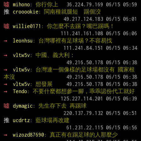
噓 
mihono
: 你行你上
推 
crooookie
: 閩南種就腿短  踢個洨
噓 
willie0171
: 你怎麼不去踢？嘴巴踢嗎！
→ 
leonhsu
: 台灣哪裡有足球埸？不容易找
→ 
vltw5v
: 中國、義大利：
→ 
vltw5v
: 台灣連一個像樣的足球場都沒有 國家根
本沒
→ 
vltw5v
: 想發展
→ 
Tendo
: 不要什麼都想參一腳，乖乖認份代工就好
噓 
dymagic
: 先生存下去 再踢球
推 
ucdrtz
: 藍球場再改建
→ 
wizozd87690
: 真正有在踢足球的人那麼少