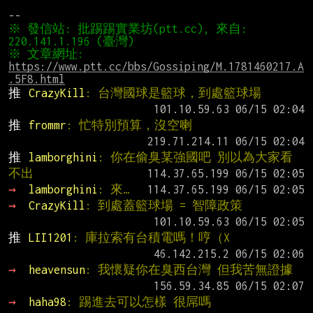
※ 發信站: 批踢踢實業坊(ptt.cc), 來自: 
※ 文章網址: 
https://www.ptt.cc/bbs/Gossiping/M.1781460217.A
.5F8.html
推 
CrazyKill
: 台灣國球是籃球，到處籃球場
推 
frommr
: 忙特別預算，沒空喇
推 
lamborghini
: 你在偷臭某強國吧 別以為大家看
不出
→ 
lamborghini
: 來…
→ 
CrazyKill
: 到處蓋籃球場 = 智障政策
推 
LII1201
: 庫拉索有台積電嗎！哼（X
→ 
heavensun
: 我懷疑你在臭西台灣 但我苦無證據
→ 
haha98
: 踢進去可以怎樣 很屌嗎