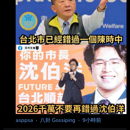
沿路收到許多民眾的祝福之外，他也在社群媒體
上發文，曬出今日掃街的 「盛況」，並談起自
己女兒送自己的「父親節禮物」，直言育兒從來
不是一個人的事，他因 而期許自己，「未來能
讓台北的市場更好逛，讓台北更支持育兒」，並
祝所有父親，父親節 快樂！ 沈伯洋成功市場拜
票大受歡
asppsa
·
八卦 Gossiping
·
9小時前