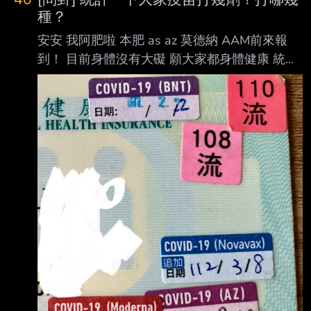
種？
安安 我阿肥啦 本肥 as az 莫德納 AAM前來報
到！ 目前身體沒有大礙 願大家都身體健康 統計
一下大家疫苗打幾劑？分別是哪幾種？ 分享一
下 分析一下 卦 --