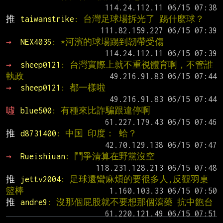
推 
taiwanstrike
: 台灣足球場拆光了 踢什麼球？
→ 
NEX4036
: *河濱的球場踢到韌帶受傷
→ 
sheep0121
: 台灣實際上就不重視體育啊，不管誰
執政
→ 
sheep0121
: 都一樣啦
噓 
blue500
: 有種來比詐騙跟違停啊
推 
d8731400
: 中国 印度： 蛤？
→ 
Rueishiuan
: 鬥爭清算在野黨沒空
推 
jettv2004
: 足球還蠻麻煩的要很多人,反觀羽桌
籃棒
推 
andre9
: 沒那個屁股就不要想那個瀉藥 抗中飽台