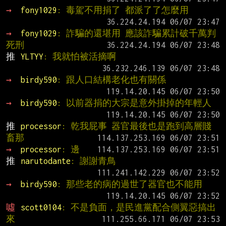
→ 
fony1029
: 毒駕不用捐了 都派了了怎麼用
→ 
fony1029
: 詐騙的還堪用 應該詐騙累計破千萬判
死刑
推 
YLTYY
: 我就怕被活摘啊
→ 
birdy590
: 跟人口結構老化也有關係
→ 
birdy590
: 以前器捐的大宗是意外掛掉的年輕人
推 
processor
: 乾我屁事 器官最後也是跑到高層賤
畜那
→ 
processor
: 邊
推 
narutodante
: 謝謝青鳥
→ 
birdy590
: 那些老的病的過世了器官也不能用
噓 
scott0104
: 不是負面，是民進黨配合側翼惡搞出
來