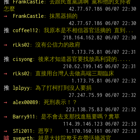
推 
FrankCastle
: 去跟民進黨講啊 黨和他的支持者
怎麼
→ 
FrankCastle
: 抹黑器捐的
推 
coffee112
: 我原本是不相信器官活摘的 直到...
→ 
rLks02
: 沒有公信力的政府
推 
cisyong
: 後來才知道器官要找放高利貸的.....
→ 
rLks02
: 直接用台灣人去做高端三期臨床
推 
lplpyy
: 為了打柯打到沒人要捐
→ 
alex00089
: 死刑表示！？
→ 
Barry911
: 是不會去支那找進瓶要嗎？糞草
→ 
STi2011
: 恩亨?
噓 
syearth
: 就是大妓院整天在帶活摘器官