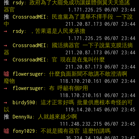
推 
rsdy
: 政府為了大罷免成功讓媒體側翼天天造謠
器官
推 
CrossroadMEI
: 民進黨為了選舉不擇手段 一下說
中
→ 
rsdy
: ，苦果還是人民來承擔
→ 
CrossroadMEI
: 國活摘器官 一下子說葉克膜活摘
器
→ 
CrossroadMEI
: 官 現在是在鬼叫什麼
噓 
flowersuger
: 什麼負面新聞不敢講不敢澄清啊 
廢物
→ 
flowersuger
: 布 呼籲有個P用
→ 
birdy590
: 這才正常好嗎 批量供應根本奇怪的可
以
推 
DennyXu
: 人就越來越少啊
噓 
fony1029
: 不就是國有器官 這麼怕講嗎