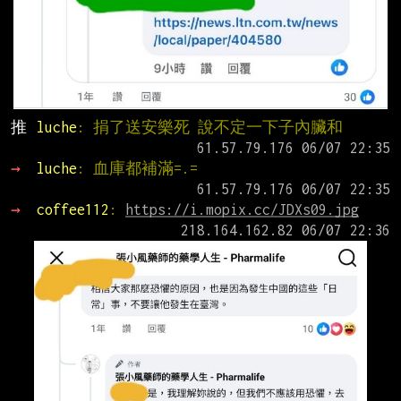
推 
luche
: 捐了送安樂死 說不定一下子內臟和
→ 
luche
: 血庫都補滿=.=
→ 
coffee112
: 
https://i.mopix.cc/JDXs09.jpg