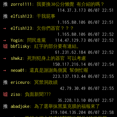
推 
zorro1111
: 我要換30公分懶覺 有介紹的嗎？
推 
elfish123
: 干我屁事
→ 
elfish123
: 欠你們器官？？？
→ 
Yogin
: 問民進黨
噓 
bbflisky
: 紅字的部分要有連結。
→ 
shwkz
: 死刑犯身上的器官 可以考慮
→ 
neoa01
: 還真是謝謝鳥側翼 幫倒忙喔
推 
ericeuro
: 冥禁洞政績
噓 
ziso
: 負面新聞???
推 
abadjoke
: 為了選舉抹黑葉克膜的福報來了