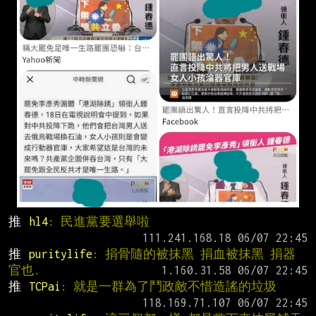
推 
hl4
: 民進黨要選舉啦
推 
puritylife
: 捐骨隨的被抹黑 捐血被抹黑 捐器
官也.
推 
TCPai
: 就是一群為了鬥政敵不惜造謠的垃圾