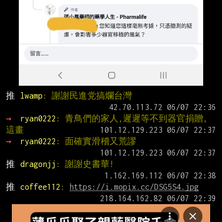
推 
lwamp
: 謝謝民進党搞爛台灣
→ 
ryan0222
: 青鳥們的家人,遲遲等不到器官捐贈,
這畫
→ 
ryan0222
: 面確實滑稽又荒謬
推 
dragonjj
: 謝謝史書華!
推 
coffee112
: 
https://i.mopix.cc/DSG5S4.jpg