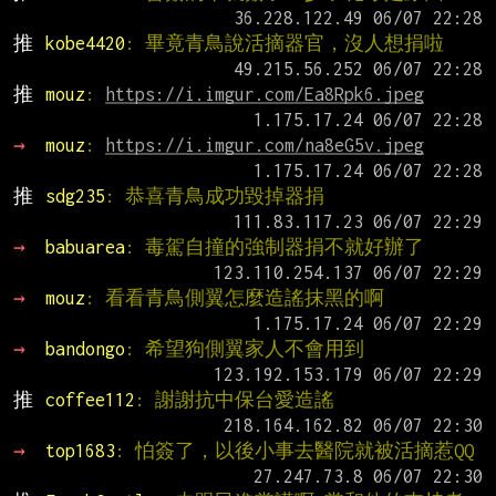
推 
kobe4420
: 畢竟青鳥說活摘器官，沒人想捐啦
推 
mouz
: 
https://i.imgur.com/Ea8Rpk6.jpeg
→ 
mouz
: 
https://i.imgur.com/na8eG5v.jpeg
推 
sdg235
: 恭喜青鳥成功毀掉器捐
→ 
babuarea
: 毒駕自撞的強制器捐不就好辦了
→ 
mouz
: 看看青鳥側翼怎麼造謠抹黑的啊
→ 
bandongo
: 希望狗側翼家人不會用到
推 
coffee112
: 謝謝抗中保台愛造謠
→ 
top1683
: 怕簽了，以後小事去醫院就被活摘惹QQ