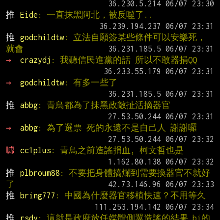
推 
Eide
: 一直抹黑阿北，被反噬了..
推 
godchildtw
: 立法自願簽某些條件可以安樂死，
就會
→ 
crazydj
: 我聽信民進黨的話 所以不敢器捐QQ
→ 
godchildtw
: 有多一些了
推 
abbg
: 青鳥都為了抹黑政敵扯活摘器官
→ 
abbg
: 為了選票 死的永遠不是自己人 謝謝囉
噓 
cc1plus
: 青鳥之前造謠捐血, 柯文哲也是
推 
plbroum88
: 不要把身體搞爛到需要換器官不就好
了
推 
bring777
: 中國為什麼器官移植快速？不用等久
推 
rsdy
: 這就是政府放任媒體側翼造謠的結果…bi的