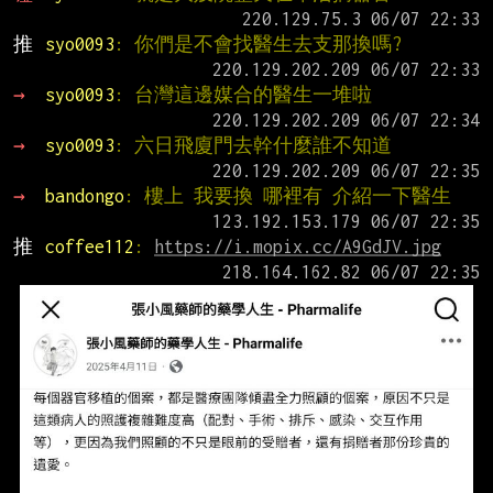
推 
syo0093
: 你們是不會找醫生去支那換嗎?
→ 
syo0093
: 台灣這邊媒合的醫生一堆啦
→ 
syo0093
: 六日飛廈門去幹什麼誰不知道
→ 
bandongo
: 樓上 我要換 哪裡有 介紹一下醫生
推 
coffee112
: 
https://i.mopix.cc/A9GdJV.jpg