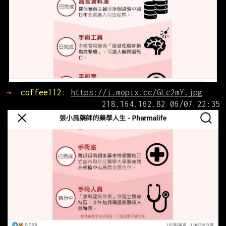
→ 
coffee112
: 
https://i.mopix.cc/GLc2mY.jpg