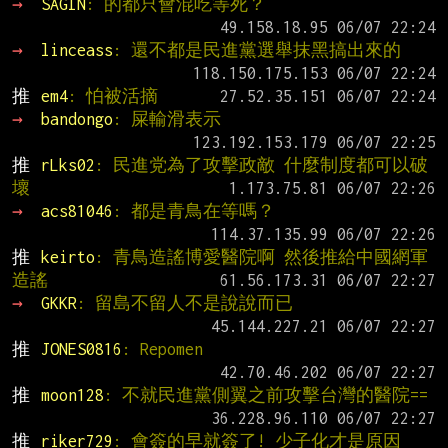
→ 
SAGIN
: 的都只會混吃等死？
→ 
linceass
: 還不都是民進黨選舉抹黑搞出來的
推 
em4
: 怕被活摘
→ 
bandongo
: 屎輸滑表示
推 
rLks02
: 民進党為了攻擊政敵 什麼制度都可以破
壞
→ 
acs81046
: 都是青鳥在等嗎？
推 
keirto
: 青鳥造謠博愛醫院啊 然後推給中國網軍
造謠
→ 
GKKR
: 留島不留人不是說說而已
推 
JONES0816
: Repomen
推 
moon128
: 不就民進黨側翼之前攻擊台灣的醫院==
推 
riker729
: 會簽的早就簽了! 少子化才是原因