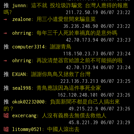
推 
junnn
: 這不就 投垃圾詐騙党 台灣人應得的報應
嗎?
→ 
zealone
: 用三小遺愛世間來騙韭菜
→ 
ohrring
: 每年三千人死於車禍真的是意外嗎
推 
computer3314
: 謝謝青鳥
→ 
ohrring
: 再說清楚器官給誰之前不可能捐的啦
推 
EXUAN
: 謝謝你鳥鳥又拯救了台灣
推 
seal998
: 青鳥應該因為這件事死全家
推 
okok02232000
: 負面新聞不都是自己人搞出來
的？
噓 
excercang
: 人沒有義務去無償去救他人
噓 
litommy0521
: 中國人滾出去