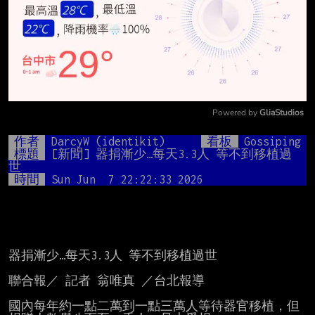
Powered by 
GliaStudios
Mute
作者
DarcyW (identikit)
看板
Gossiping
標題
[新聞] 器捐漸少…每天3.3人 等不到移植過
世
時間
Sun Jun  7 22:22:33 2026
器捐漸少…每天3.3人 等不到移植過世

聯合報／ 記者 翁唯真 ／台北報導

國內每年約一點二萬到一點三萬人等待器官移植，但