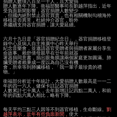
捐贈人數僅八百至一千人，且大愛捐

贈人數逐年下降。衛福部醫事司長劉越萍指出，近年
受負面新聞影響，器官捐贈人數變少

，但國內絕對禁止器官買賣，也有相關機制勾稽海外
移植是否異常，杜絕仲介器官，盼外

界繼續支持器官捐贈，讓大愛延續。

六月十九日是「器官捐贈紀念日」，器官捐贈移植登
錄中心及病人自主推廣中心昨天舉行

紀念音樂會，並邀請器官受贈者與捐贈者家屬分享生
命故事。賴舒倩母親早在廿年前就簽

署器捐同意書，捐出眼角膜讓兩個家庭更加圓滿。肺
臟受贈者賴秉成一度以為自己沒有機

會，所幸等到肺臟移植，「我一輩子最珍貴的禮
物。」

衛福部分析近十年統計，大愛捐贈人數最高是一一二
年的四一六人，健保卡註記器官捐贈

人數累計七十萬人，去年新增註記四點二萬人，和前
年的四點六萬人相比，略有下降。

每天平均三點三人因等不到器官移植，生命斷線。
劉
越萍表示，近年有些負面新聞，
使大
