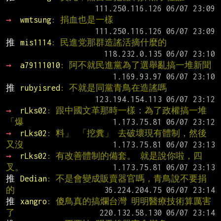
→ 
wmtsung
: 捐血也是一樣
推 
mis1114
: 民進党那群造謠活摘什麼的
→ 
a79111010
: 阿不就民進黨為了選舉亂搞一堆新聞
推 
rubyisred
: 不就是同黨青鳥在造謠嗎
→ 
rLks02
: 跟中國文革那時一樣：為了政權搞一堆
「爆
→ 
rLks02
: 料」 「挖糞」 去破壞現有體制，然後
又沒
→ 
rLks02
: 有改善體制的備套。 就是說你啦，四
叉。
推 
Dedian
: 不是會變成販賣器官嗎，青鳥說不要捐
的
推 
xangro
: 傻鳥真的搞爛台灣 明明醫療技術算厲害
了