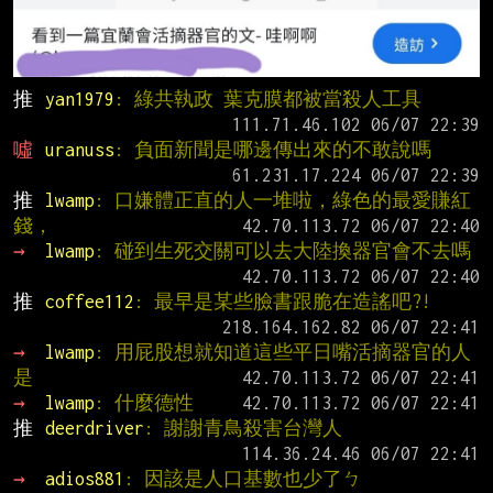
推 
yan1979
: 綠共執政 葉克膜都被當殺人工具
噓 
uranuss
: 負面新聞是哪邊傳出來的不敢說嗎
推 
lwamp
: 口嫌體正直的人一堆啦，綠色的最愛賺紅
錢，
→ 
lwamp
: 碰到生死交關可以去大陸換器官會不去嗎
推 
coffee112
: 最早是某些臉書跟脆在造謠吧?!
→ 
lwamp
: 用屁股想就知道這些平日嘴活摘器官的人
是
→ 
lwamp
: 什麼德性
推 
deerdriver
: 謝謝青鳥殺害台灣人
→ 
adios881
: 因該是人口基數也少了ㄅ