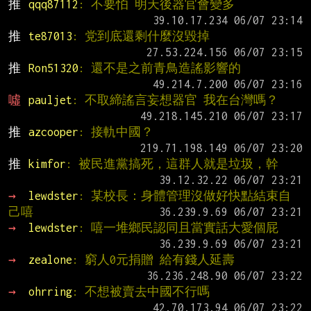
推 
qqq87112
: 不要怕 明天後器官會變多
推 
te87013
: 党到底還剩什麼沒毀掉
推 
Ron51320
: 還不是之前青鳥造謠影響的
噓 
pauljet
: 不取締謠言妄想器官 我在台灣嗎？
推 
azcooper
: 接軌中國？
推 
kimfor
: 被民進黨搞死，這群人就是垃圾，幹
→ 
lewdster
: 某校長：身體管理沒做好快點結束自
己嘻
→ 
lewdster
: 嘻一堆鄉民認同且當實話大愛個屁
→ 
zealone
: 窮人0元捐贈 給有錢人延壽
→ 
ohrring
: 不想被賣去中國不行嗎