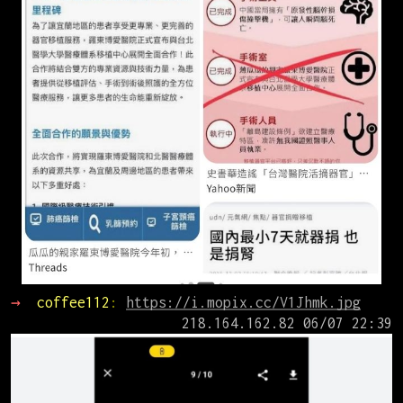
→ 
coffee112
: 
https://i.mopix.cc/V1Jhmk.jpg