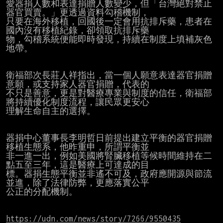
愛器捐人數和表達捐贈人數變少，但「台灣絕對禁止
器官買賣。」更透過資料勾稽機制，

只要在海外移植，回國後一定會用抗排斥藥，患者在
國內沒有移植紀錄，卻領取抗排斥藥

物，勾稽系統便能即時發現，持續在制度上填補灰色
地帶。

衛福部次長莊人祥指出，當一個人願意表達器官捐贈
意願，或支持家人器官捐贈，代表的

不只是善意，更是對醫療專業與制度的信任，衛福部
將持續優化制度流程，讓民眾更安心

理解生命自主的選擇。

器捐中心董事長李明哲日前提出建立平衡的器官捐贈
移植生態系，他昨重申，所謂平衡並

非一進一出，例如美國將腎臟移植等候時間維持在二
點五至三年，這是醫療上可達成的目

標。器捐生態平衡並非遙不可及，政府應開源與節流
並進，除了法律防弊，更應落實公平

公正的分配機制。

https://udn.com/news/story/7266/9550435