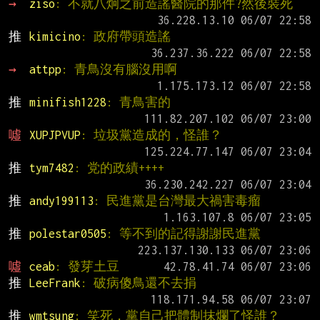
→ 
ziso
: 不就八炯之前造謠醫院的那件?然後裝死
推 
kimicino
: 政府帶頭造謠
→ 
attpp
: 青鳥沒有腦沒用啊
推 
minifish1228
: 青鳥害的
噓 
XUPJPVUP
: 垃圾黨造成的，怪誰？
推 
tym7482
: 党的政績++++
推 
andy199113
: 民進黨是台灣最大禍害毒瘤
推 
polestar0505
: 等不到的記得謝謝民進黨
噓 
ceab
: 發芽土豆
推 
LeeFrank
: 破病傻鳥還不去捐
推 
wmtsung
: 笑死，黨自己把體制抹爛了怪誰？