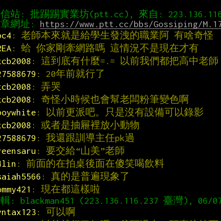
章網址: 
https://www.ptt.cc/bbs/Gossiping/M.1
bc4
: 老師本來就是給學生發洩的職業阿 有啥奇怪
REA
: 蛤 你家剛牽網路嗎 這情況不是現在才有
zcb2008
: 這到底有什麼=.= 以前我們都把高中老師
27588679
: 20年前就行了
zcb2008
: 弄哭
zcb2008
: 奇怪小時候也會幫老闆粉筆變色啊
boywhite
: 以前更派吧。只是沒有設備可以錄影
zcb2008
: 或者是抽屜裡放小動物
27588679
: 我還跟訓導主任pk過
reensaru
: 要交給“山美”老師
4lin
: 前面的在拍桌後面在傻笑喝飲料
saiah5566
: 真的是普遍現象了
ommy421
: 現在都這樣啦
yntax123
: 可以啊