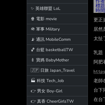
作
標
✨ 英雄聯盟 LoL
時
🍿 電影 movie
更正
🪖 軍事 Military
居然
太扯
📡 通訊 MobileComm
🏀 台籃 basketballTW
乳題

🍼 寶媽 BabyMother
阿肥
🇯🇵 日旅 Japan_Travel
http
🏭 科技 Tech_Job
老師
台下
👉 男女 Boy-Girl
在台
👉 真香 CheerGirlsTW