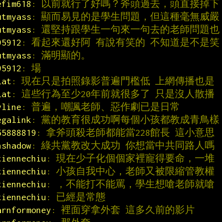
efim618
: 以前就行了好嗎？斧頭過去，頭直接掉下
utmyass
: 顯而易見的是學生問題，但這種毫無威嚴
utmyass
: 還堅持跟學生一句來一句去的老師問題也
95912
: 看起來還好阿 有說有笑的 不知道是不是笑
utmyass
: 滿明顯的。
95912
: 場
lat
: 現在只是拍照錄影普遍門檻低 上網傳播也是
lat
: 這些行為至少20年前就很多了 只是沒人散播
yline
: 普遍，嘲諷老師、惡作劇已是日常
egalink
: 黨的教育很成功啊每個小孩都教成青鳥樣
55888819
: 拿斧頭殺老師都能當228館長 這小意思
nshadow
: 綠共黨教改大成功 你想當中共同路人嗎
tiennechiu
: 現在少子化個個家裡寵得要命，一堆
tiennechiu
: 小孩自我中心，老師又被限縮管教權
tiennechiu
: ，不能打不能罵，學生想嗆老師就嗆
tiennechiu
: 已經是常態
arnformoney
: 裡面穿拿外套 這多久前的影片