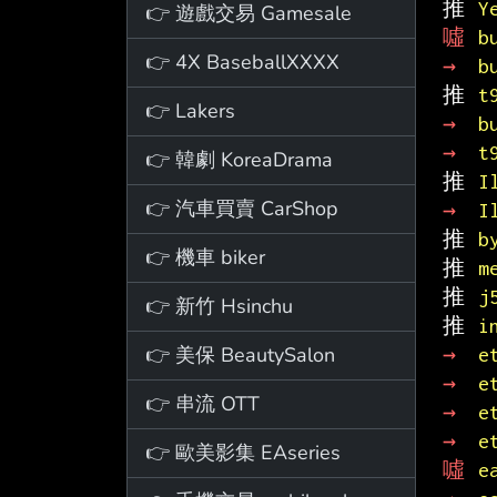
推 
Y
👉 遊戲交易 Gamesale
噓 
b
👉 4X BaseballXXXX
→ 
b
推 
t
👉 Lakers
→ 
b
→ 
t
👉 韓劇 KoreaDrama
推 
I
👉 汽車買賣 CarShop
→ 
I
推 
b
👉 機車 biker
推 
m
推 
j
👉 新竹 Hsinchu
推 
i
👉 美保 BeautySalon
→ 
e
→ 
e
👉 串流 OTT
→ 
e
→ 
e
👉 歐美影集 EAseries
噓 
e