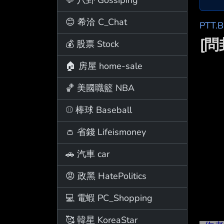
😊 希洽 C_Chat
PTT.
[
💰 股票 Stock
🏠 房屋 home-sale
🏀 美國職籃 NBA
⚾ 棒球 Baseball
👛 省錢 Lifeismoney
🚗 汽車 car
😡 政黑 HatePolitics
💻 電蝦 PC_Shopping
🥰 韓星 KoreaStar