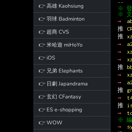
👉 高雄 Kaohsiung
※ 文
👉 羽球 Badminton
→ 
a
推 
C
👉 超商 CVS
推 
x
→ 
a
👉 米哈遊 miHoYo
→ 
x
👉 iOS
→ 
x
推 
b
👉 兄弟 Elephants
→ 
x
→ 
a
👉 日劇 Japandrama
推 
g
👉 玄幻 CFantasy
→ 
t
推 
i
👉 ES e-shopping
→ 
t
👉 WOW
→ 
s