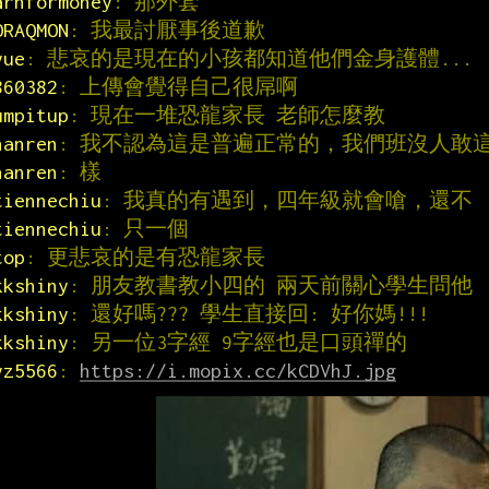
arnformoney
: 那外套
ORAQMON
: 我最討厭事後道歉
yue
: 悲哀的是現在的小孩都知道他們金身護體...
860382
: 上傳會覺得自己很屌啊
umpitup
: 現在一堆恐龍家長 老師怎麼教
hanren
: 我不認為這是普遍正常的，我們班沒人敢
hanren
: 樣
tiennechiu
: 我真的有遇到，四年級就會嗆，還不
tiennechiu
: 只一個
top
: 更悲哀的是有恐龍家長
kkshiny
: 朋友教書教小四的 兩天前關心學生問他
kkshiny
: 還好嗎??? 學生直接回: 好你媽!!!
kkshiny
: 另一位3字經 9字經也是口頭禪的
yz5566
: 
https://i.mopix.cc/kCDVhJ.jpg