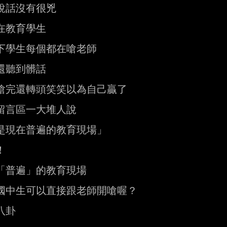
說話沒有很兇

在教育學生

下學生每個都在嗆老師

還聽到髒話

嗆完還轉頭笑笑以為自己贏了

留言區一大堆人說

是現在普遍的教育現場」



「普遍」的教育現場

國中生可以直接跟老師開嗆喔？

卦
