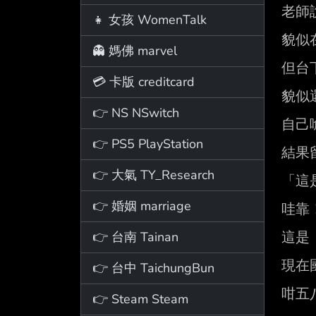
老師
👧 女孩 WomenTalk
貌似
👻 媽佛 marvel
但台
💳 卡版 creditcard
貌似
👉 NS NSwitch
自己
👉 PS5 PlayStation
結果
👉 大氣 TY_Research
「這
👉 婚姻 marriage
哇靠！
👉 台南 Tainan
這是
現在
👉 台中 TaichungBun
咁五八
👉 Steam Steam