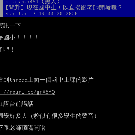
者
blackman451 (黑人)
題
[問卦] 現在國中生可以直接跟老師開嗆喔？
間
Sun Jun  7 19:44:20 2026
資訊一下

是國小！！！！

了吧！

看到thread上面一個國中上課的影片

s://reurl.cc/grX5YQ
在講台前講話

同學好多人（貌似有很多學生的聲音）

下跟老師頂嘴開嗆
