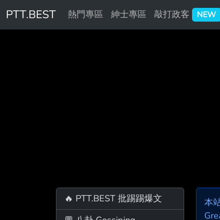
PTT.BEST
熱門專區
紳士專區
敲打政客
NEW
🔥 PTT.BEST 批踢踢爆文
本
Gre
💬 八卦 Gossiping