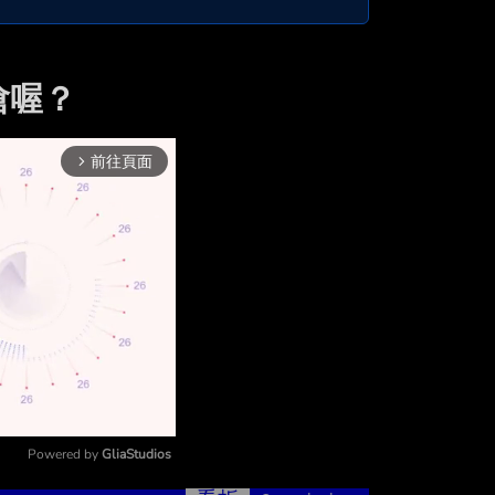
嗆喔？
前往頁面
arrow_forward_ios
Powered by 
GliaStudios