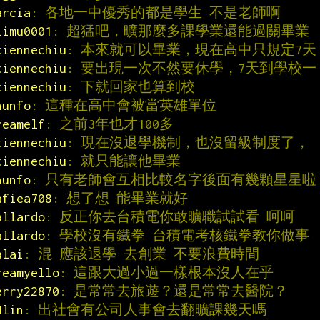
arcia
: 各地一中優秀的都是學生 不是老師啊
limu0001
: 超猛吧，曠那麼多課學業還能過關畢業
tiennechiu
: 本來就可以畢業，現在高中只規定7天
tiennechiu
: 要出現一次不然要休學，7天到學校一
tiennechiu
: 下就回家也算到校
hunfo
: 這種在高中會被當英雄單位
reamelf
: 之前3年也才100多
tiennechiu
: 現在沒退學機制，也沒留級制度了，
tiennechiu
: 就只能讓他畢業
hunfo
: 只有老師會互相比較名字後面有幾顆星星啦
afiea708
: 想了想 能畢業就好
allardo
: 反正你去台積電你敢曠職試試看 呵呵
allardo
: 學校沒有鐵拳 台積電考核鐵拳教你做事
alai
: 混 應該退學 去創業 不要浪費時間
reamyello
: 這跟大過小過一樣根本沒人在乎
erry22870
: 是常常去旅遊？還是常常去醫院？
4lin
: 出社會有公司人事會去翻曠課幾天嗎