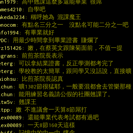
an1979
: 高中翹課這麼多還能畢業 很屌
ames4210
: 自學吧
akeda3234
: 稱呼她為 混課魔王
onocom
: 有點名三分之一  沒點名可能二分之一吧
nfo1994
: 有畢業就好
PDC
: 用最少時間拿到畢業證書 賺爛了
rz151426
: 嫩，在蔡英文跟陳菊面前，不值一提
ngrans
: 前煎茶院長表示
eterg
: 可以拿結業證書，反正學測都考完了
eterg
: 學校教的太簡單，跟同學又沒話說，直接曠
aiohsu
: 比煎茶院長認真
ichun
: 曠1302節很猛耶，一般要混都會去管樂那種
ichun
: 能用練習名義請公假的社團翹課了。
ltw5v
: 翹課王
ttpp
: 嫩 不進議會一天算8節屌打
lex00089
: 還能畢業代表考試都有過吧
lex00089
: 一天8節160天這樣
chiff
: 記憶中的中一中 懷念