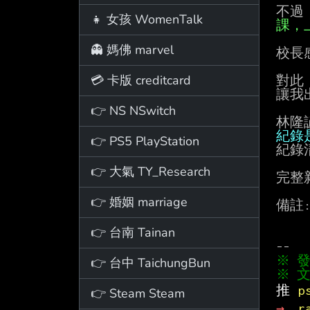
不過
👧 女孩 WomenTalk
課，
👻 媽佛 marvel
校長
💳 卡版 creditcard
對此
讓我
👉 NS NSwitch
林隆
紀錄
👉 PS5 PlayStation
紀錄
👉 大氣 TY_Research
完整
👉 婚姻 marriage
備註
👉 台南 Tainan
👉 台中 TaichungBun
※ 文
推 
p
👉 Steam Steam
→ 
r