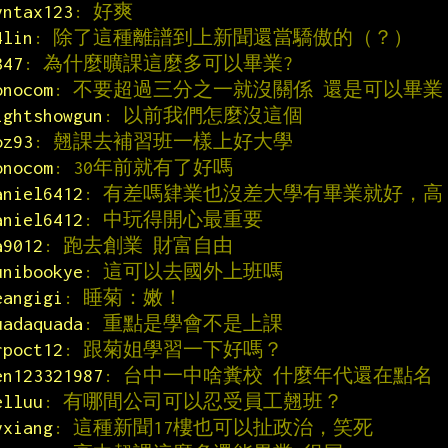
yntax123
: 好爽
4lin
: 除了這種離譜到上新聞還當驕傲的（？）
347
: 為什麼曠課這麼多可以畢業?
onocom
: 不要超過三分之一就沒關係 還是可以畢業
ightshowgun
: 以前我們怎麼沒這個
oz93
: 翹課去補習班一樣上好大學
onocom
: 30年前就有了好嗎
aniel6412
: 有差嗎肄業也沒差大學有畢業就好，高
aniel6412
: 中玩得開心最重要
a9012
: 跑去創業 財富自由
unibookye
: 這可以去國外上班嗎
eangigi
: 睡菊：嫩！
uadaquada
: 重點是學會不是上課
rpoct12
: 跟菊姐學習一下好嗎？
en123321987
: 台中一中啥糞校 什麼年代還在點名
elluu
: 有哪間公司可以忍受員工翹班？
yxiang
: 這種新聞17樓也可以扯政治，笑死