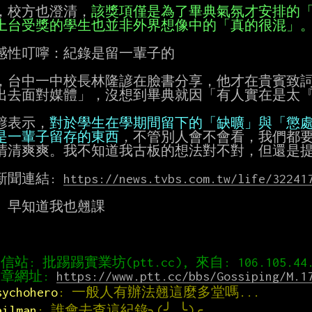
，校方也澄清，
上台受獎的學生也並非外界想像中的「真的很混」
感性叮嚀：紀錄是留一輩子的

，台中一中校長林隆諺在臉書分享，他才在貴賓致詞
出去面對媒體」，沒想到畢典就因「有人實在是太『
諺表示，
是一輩子留存的東西
，不管別人會不會看，我們都要
清清爽爽。我不知道我古板的想法對不對，但還是提
新聞連結: 
https://news.tvbs.com.tw/life/32241
: 早知道我也翹課

章網址: 
https://www.ptt.cc/bbs/Gossiping/M.1
sychohero
: 一般人有辦法翹這麼多堂嗎...
ailman
: 誰會去查這紀錄╮(╯_╰)╭