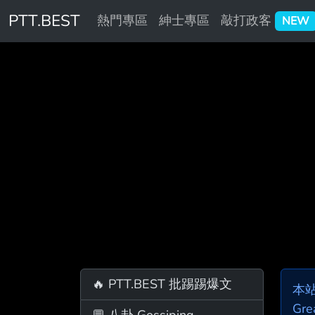
PTT.BEST
熱門專區
紳士專區
敲打政客
NEW
🔥 PTT.BEST 批踢踢爆文
本
Gre
💬 八卦 Gossiping