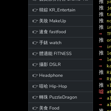
推 
y
推 
j
👉 韓綜 KR_Entertain
推 
t
👉 美妝 MakeUp
推 
n
推 
i
👉 速食 fastfood
→ 
T
推 
o
👉 手錶 watch
→ 
i
推 
l
👉 體適能 FITNESS
→ 
l
👉 攝影 DSLR
→ 
k
推 
R
👉 Headphone
→ 
R
推 
v
👉 嘻哈 Hip-Hop
噓 
a
👉 轉珠 PuzzleDragon
→ 
a
→ 
a
👉 美食 Food
推 
s