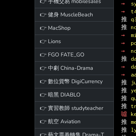
👉 手機交易 mobilesales
→ 
s
→ 
t
👉 健身 MuscleBeach
推 
q
推 
n
👉 MacShop
→ 
m
👉 Lions
→ 
p
→ 
n
👉 FGO FATE_GO
推 
d
→ 
d
👉 中劇 China-Drama
→ 
a
👉 數位貨幣 DigiCurrency
推 
j
推 
y
👉 暗黑 DIABLO
推 
q
推 
t
👉 實習教師 studyteacher
噓 
k
👉 航空 Aviation
推 
m
推 
l
👉 藝文票券轉售 Drama-Ticket