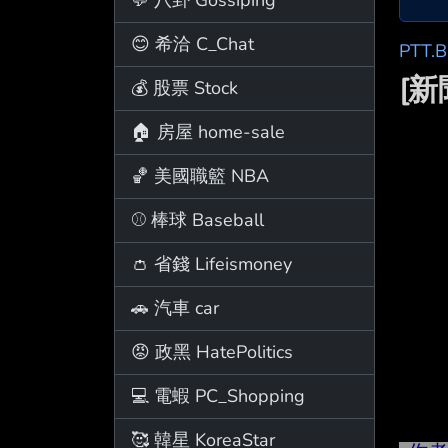
😊 希洽 C_Chat
PTT.
[
💰 股票 Stock
🏠 房屋 home-sale
🏀 美國職籃 NBA
⚾ 棒球 Baseball
👛 省錢 Lifeismoney
🚗 汽車 car
😡 政黑 HatePolitics
💻 電蝦 PC_Shopping
🥰 韓星 KoreaStar