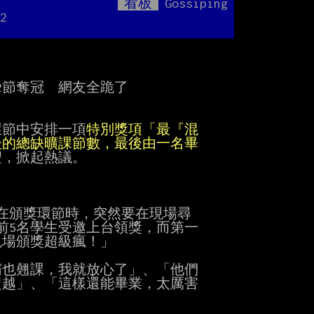
看板
Gossiping
Mute
2
2節奪冠　網友全跪了

環節中安排一項
，掀起熱議。

，在頒獎環節時，突然要在現場尋

5名學生受邀上台領獎，而第一

場頒獎超級瘋！」

也翹課，我就放心了」、「他們

越」、「這樣還能畢業，太厲害
