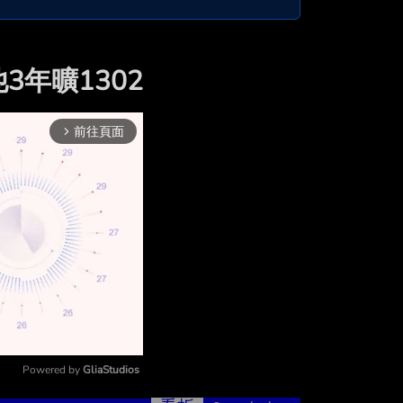
3年曠1302
前往頁面
arrow_forward_ios
Powered by 
GliaStudios