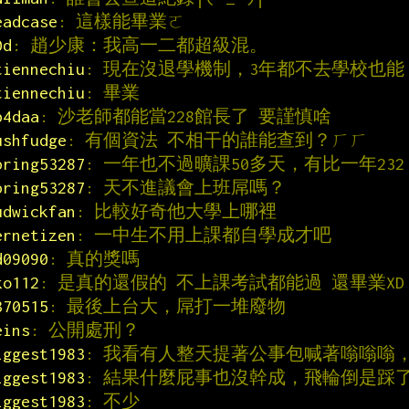
eadcase
: 這樣能畢業ㄛ
0d
: 趙少康：我高一二都超級混。
tiennechiu
: 現在沒退學機制，3年都不去學校也能
tiennechiu
: 畢業
b4daa
: 沙老師都能當228館長了 要謹慎啥
ushfudge
: 有個資法 不相干的誰能查到？ㄏㄏ
pring53287
: 一年也不過曠課50多天，有比一年232
pring53287
: 天不進議會上班屌嗎？
udwickfan
: 比較好奇他大學上哪裡
ernetizen
: 一中生不用上課都自學成才吧
d09090
: 真的獎嗎
ko112
: 是真的還假的 不上課考試都能過 還畢業XD
370515
: 最後上台大，屌打一堆廢物
eins
: 公開處刑？
iggest1983
: 我看有人整天提著公事包喊著嗡嗡嗡
iggest1983
: 結果什麼屁事也沒幹成，飛輪倒是踩
iggest1983
: 不少