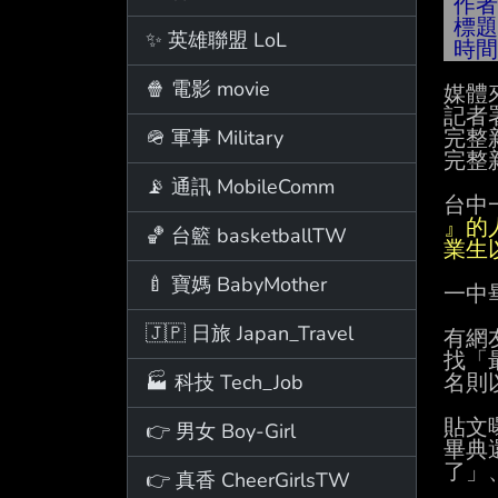
作
標
✨ 英雄聯盟 LoL
時
🍿 電影 movie
媒體來
記者
🪖 軍事 Military
完整
完整新
📡 通訊 MobileComm
台中
🏀 台籃 basketballTW
業生
🍼 寶媽 BabyMother
一中
🇯🇵 日旅 Japan_Travel
有網
找「
🏭 科技 Tech_Job
名則
貼文
👉 男女 Boy-Girl
畢典
了」
👉 真香 CheerGirlsTW