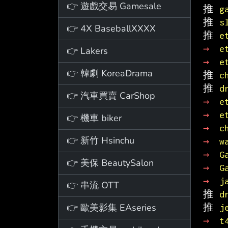
👉 遊戲交易 Gamesale
推 
g
推 
s
👉 4X BaseballXXXX
推 
e
→ 
e
👉 Lakers
→ 
e
👉 韓劇 KoreaDrama
推 
c
推 
d
👉 汽車買賣 CarShop
→ 
e
→ 
e
👉 機車 biker
→ 
c
👉 新竹 Hsinchu
→ 
w
→ 
G
👉 美保 BeautySalon
→ 
G
→ 
j
👉 串流 OTT
推 
d
👉 歐美影集 EAseries
推 
j
→ 
t