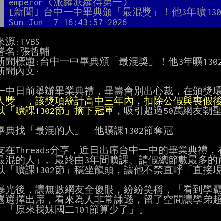
者
emperor (派蘿派蘿得第一)
題
[新聞] 台中一中畢典頒「最混獎」！他3年曠130
間
Sun Jun  7 16:43:57 2026
源:TVBS

署名:張哲輔

新聞標題:台中一中畢典頒「最混獎」！他3年曠130
聞內文:

一中日前舉辦畢業典禮，畢籌會別出心裁，在頒獎
以「曠課1302節」摘下冠軍
，吸引超過50萬網友朝聖
畢典找「最混的人」　他曠課1302節奪冠

友在Threads分享，近日出席台中一中的畢業典禮
最混的人」。最終由3年間曠課、請假總節數最多的前
以「曠課1302節」穩坐龍頭，讓他不禁直呼「直接現
曝光後，讓無數網友全傻眼，紛紛笑稱，「看到學霸
還選擇出席，看來為人非常謙遜，留了空間讓學弟超
、「原來我妹國二101節算少了」。
