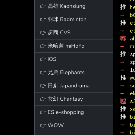
👉 高雄 Kaohsiung
推 
h
→ 
b
👉 羽球 Badminton
推 
e
→ 
e
👉 超商 CVS
噓 
a
👉 米哈遊 miHoYo
→ 
r
推 
s
👉 iOS
→ 
s
→ 
l
👉 兄弟 Elephants
推 
w
👉 日劇 Japandrama
→ 
s
→ 
e
👉 玄幻 CFantasy
噓 
s
推 
x
👉 ES e-shopping
推 
b
→ 
b
👉 WOW
→ 
b