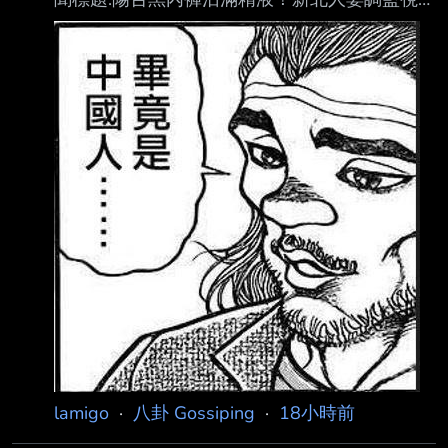
「發現兇手」崩潰：竟是他 4.完整新聞內文: 記
者曾羿翔／綜合報導 新北市土城區一名人妻今
年3月間發現，原本晾曬在住家陽台的黑色內褲
疑遭人取走，之 後更沾有大量精液，察覺情況
有異後隨即調閱住家監視器查看，沒想到竟發現
涉事者竟是 同住之「丈夫的爺爺」。女子事後
氣憤報警並提出告訴，全案經新北地檢署偵辦
後，日前 偵查終結。 趁家中無人取走衣物 事
後再掛回原處 綜合媒體報導，檢警調查，涉案
男子與孫媳一同居住在
lamigo
·
八卦 Gossiping
·
18小時前