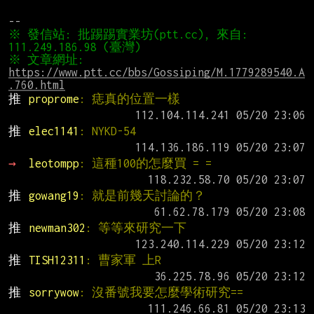
※ 發信站: 批踢踢實業坊(ptt.cc), 來自: 
※ 文章網址: 
https://www.ptt.cc/bbs/Gossiping/M.1779289540.A
.760.html
推 
proprome
: 痣真的位置一樣
推 
elec1141
: NYKD-54
→ 
leotompp
: 這種100的怎麼買 = =
推 
gowang19
: 就是前幾天討論的？
推 
newman302
: 等等來研究一下
推 
TISH12311
: 曹家軍 上R
推 
sorrywow
: 沒番號我要怎麼學術研究==