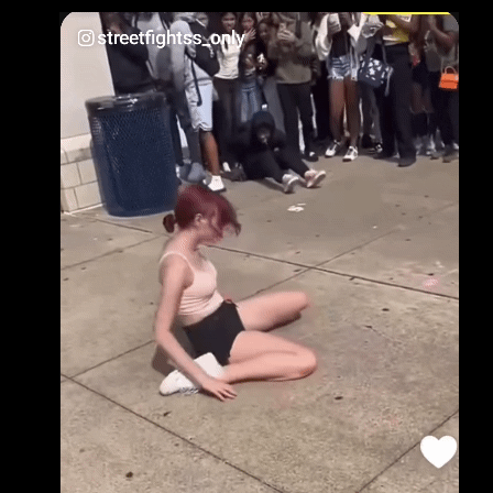
結果男的不爽直接一拳結束 女的直接被打茫在
地上 太扯了吧 怎有女的敢直接跟男生打架 有人
說男的算克制了 分出勝負就沒要補 真的牙起來
女的會直接被打死 有沒有這麼誇張？
http://i.imgur.com/bWnLTqg.jpg 看到下面有人
說 女生唯一能贏的 就只有這樣幾類會怕傷到妳
的 現實中男女差距原來這麼大？ 有沒有八卦？
-- 真假 男生優勢這麼大喔.. 怎你的說法跟大家不
一