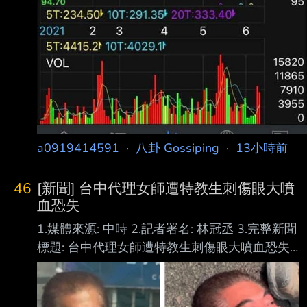
a0919414591
·
八卦 Gossiping
·
13小時前
46
[新聞] 台中代理女師遭特教生刺傷眼大噴
血恐失
1.媒體來源: 中時 2.記者署名: 林冠丞 3.完整新聞
標題: 台中代理女師遭特教生刺傷眼大噴血恐失
明 恐怖過程曝光校方回應 4.完整新聞內文: 台中
市某國中5日發生一起嚴重校園暴力，一名34歲
的代理老師，在上生物課時因見到特 教生隨意