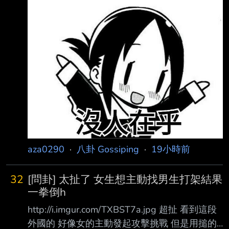
承諾的8年13萬戶，一舉砍到3萬戶，且連3萬戶
也不保證，不只是創惡例， 更是毀制度。對苦
於居住不安的民眾而言，一個再也等不到的家。
民團表示，延宕許久的社宅興辦計畫，答案揭
曉，行政院於115年7月修正新版「百萬戶租 屋
家庭支持計畫（114-121年）」，將直接興辦社
會住宅
aza0290
·
八卦 Gossiping
·
19小時前
32
[問卦] 太扯了 女生想主動找男生打架結果
一拳倒h
http://i.imgur.com/TXBST7a.jpg 超扯 看到這段
外國的 好像女的主動發起攻擊挑戰 但是用搥的