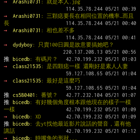
→ 
Arashi0731
: 就是本人.jpg
→ 
Arashi0731
: 三顆痣要長在相同位置的機率…而且
長
→ 
Arashi0731
: 相也差不多
→ 
dydyboy
: 只賣100日圓是故意要搞她吧？
推 
bicedb
: 有碼片？
→ 
class21535
: 是四顆痣一樣 還剛好是素人人妻
→ 
class21535
: 最好是這麼巧
推 
cs580401
: 番號？
推 
bicedb
: 有好幾個角度根本跟他現在的樣子一模
一樣
→ 
bicedb
: XD
推 
bicedb
: 去yt找他最近影片說話的聲音，還有他
講話
→ 
bicedb
: 時嘴角的形狀...