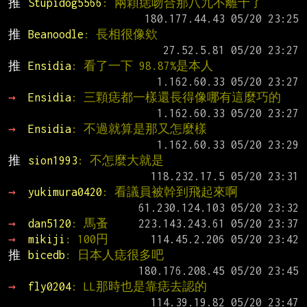
推 
Stupidog5566
: 兩顆痣吻合那八九不離十了
推 
Beanoodle
: 長相很像欸
推 
Ensidia
: 看了一下 98.87%是本人
→ 
Ensidia
: 三顆痣都一樣還長得像哪有這麼巧的
→ 
Ensidia
: 不過就算是那又怎麼樣
推 
sion1993
: 不怎麼大就是
→ 
yukimura0420
: 看議員被幹到飛起來啊
→ 
dan5120
: 馬蚤
→ 
mikiji
: 100円
推 
bicedb
: 日本人痣很多吧
→ 
fly0204
: LL那時也是靠痣去認的