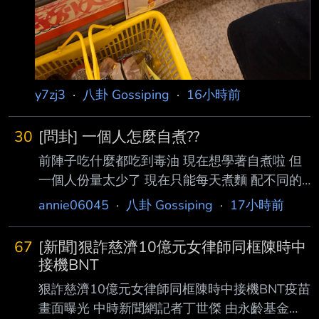
y7zj3
·
八卦 Gossiping
·
16小時前
30
[問卦] 一個人怎麼自煮??
前陣子吃什麼都吃到毒油 現在想學著自煮啦 但
一個人份量太少了 現在只能每天煮麵 配不同的
罐頭來拌麵吃 感覺有點膩了 有沒有料理高手可
annie06045
·
八卦 Gossiping
·
17小時前
以分享一下 一個人還能吃什麼? 怎麼煮? 有卦嗎?
--
67
[新聞]狠詐慈濟10億元女律師同框陳時中
接機BNT
狠詐慈濟10億元女律師同框陳時中接機BNT疫苗
畫面曝光 中時新聞網記者丁世傑 由永齡基金