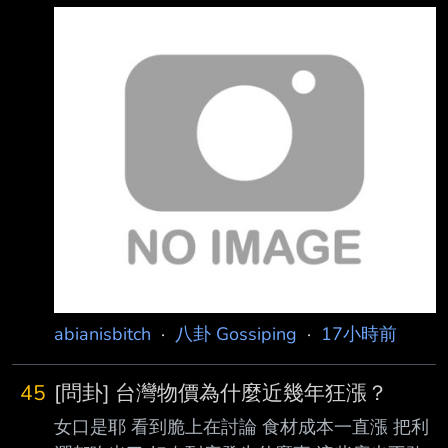
會、台積電和慈濟等民間單位購買輝瑞BNT疫
苗， 首批約93.2萬劑，在民國110年9月2日清
晨7時運抵桃園機場。
https://images.chinatimes.com/newsphoto/202
6-08-07/1024/20260807004033.jpg 中央疫
情指揮中心指揮官陳時中（中）、台積電慈善基
金會董事長張淑芬（左四）、慈濟基 金會執行
長顏博文（右四）到場接機，右一為律師陳昱
瑄。（資料照片，陳麒全攝）
abianisbitch
·
八卦 Gossiping
·
17小時前
45
[問卦] 台灣物價為什麼近幾年狂漲？
女口是耶 看到脆上在討論 食材成本一直漲 把利