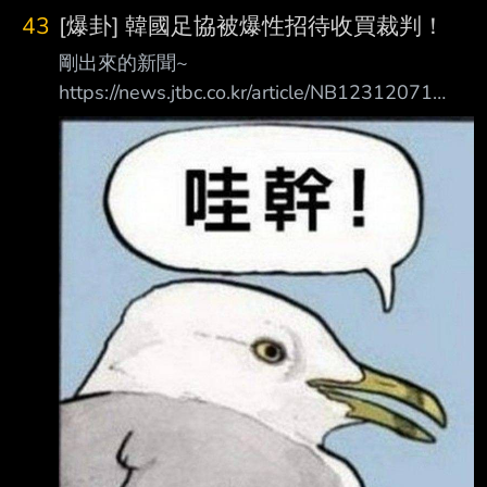
43
[爆卦] 韓國足協被爆性招待收買裁判！
剛出來的新聞~
https://news.jtbc.co.kr/article/NB12312071
Grok翻譯： 【獨家】足球協會取得「性招待」
文件…連世界盃、奧運裁判都有 主播： 現在要為
各位帶來的JTBC獨家報導，是14、15年前與大
韓足球協會有關的事件。這件事很 清楚顯示，
當時的足球協會到底有多腐敗。 大韓足球協會
在2011年和2012年國家代表隊比賽期間，曾經
對外國裁判進行性招待，相關 內容與付款明細
都記錄在文體部的審計報告裡，JTBC已經取得
這份報告。 報告指出，協會在比賽當天或前一
晚，多次