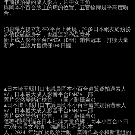
年前後拍攝的成人影片，片中女主角

與岡本小百合臉上的痣的位置、五官輪廓幾乎高度吻
合。

消息曝光後立刻在X平台上延燒，許多日本網友紛紛扮
起偵探確認身分，也讓這部作品意外

衝上成人影音平台FANZA（DMM）銷售冠軍，打敗大量
新片，且該片售價僅100日圓。

▲日本埼玉縣川口市議員岡本小百合遭質疑拍過素人
AV，日本最大成人影音平台FANZA一部

舊片突然變熱銷榜首。（圖／翻攝自X）

▲日本埼玉縣川口市議員岡本小百合遭質疑拍過素人
AV，日本最大成人影音平台FANZA一部

舊片突然變熱銷榜首。（圖／翻攝自X）

隨著相關討論在日本社群大量發酵，岡本小百合19日
在X發表長文澄清，強調影片不是她本

人，2024 年她忙於政治活動，當時作為令和新選組的