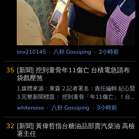
linx210145
·
八卦 Gossiping
·
2小時前
35
[新聞] 挖到童骨年11傷亡 台積電急請布
袋戲壓煞
1.媒體來源：東森 2.記者署名：責任編輯 紀心賢
3.完整新聞標題： 挖到童骨「年11傷亡」！台
積電嘉義廠 急請布袋戲壓煞 4.完整新聞內文：
whitenoise
·
八卦 Gossiping
·
3小時前
台積電位於嘉義科學園區的先進封裝廠，在施工
期間因為工安事故頻傳，至今已累計造成2人 死
32
[新聞] 黃偉哲指台糖油品部賣汽柴油 高檢
亡、5人重傷、4人輕傷，加上工地過去曾挖掘出
署主任
史前人骨遺骸，外界因此出現不少民俗傳 聞。