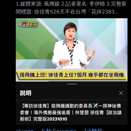
1.媒體來源: 風傳媒 2.記者署名: 李伊晴 3.完整新
聞標題: 徐佳青526天不在台灣「花掉2383
萬」！遭爆「就地休假」兼過年，本人出面回應
了 4.完整新聞內文: 僑務委員會委員長徐佳青的
海外考察行程近日引發政壇風波。台灣民眾黨立
法院黨團揭露 相關數據指稱，徐佳青自民國111
年至今，累積出國天數已高達526天，總計花費
公款金額 達2383萬3872元，平均每年有將近三
分之一的時間人都不在台灣。黨團對此質疑海外
業務 是否有如此龐大的考察需求，並批評部分
行程有假考察、真觀光的嫌疑。 面對民眾黨團
的質疑，
alwang
·
八卦 Gossiping
·
2小時前