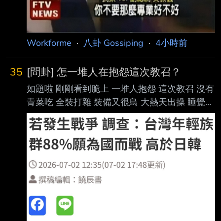
家林得恩示警，白海豚最新路
Workforme
·
八卦 Gossiping
·
4小時前
35
[問卦] 怎一堆人在抱怨這次教召？
如題啦 剛剛看到脆上 一堆人抱怨 這次教召 沒有
青菜吃 全裝打雜 裝備又很鳥 大熱天出操 睡覺被
熱醒 都退伍幾年了 是不是真的很慘 卦 -----
Sent from MeowPtt on my iPhone --