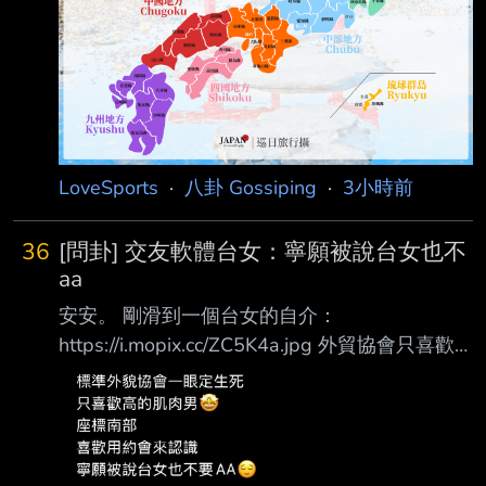
LoveSports
·
八卦 Gossiping
·
3小時前
36
[問卦] 交友軟體台女：寧願被說台女也不
aa
安安。 剛滑到一個台女的自介：
https://i.mopix.cc/ZC5K4a.jpg 外貿協會只喜歡
高帥肌肉男， 最後說寧願被說台女也不要aa。
請問這已經是常態了嗎？ 還是她的意思是要請
我吃飯？ 有沒有刈包啊？ --