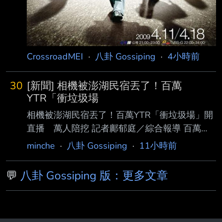
CrossroadMEI
·
八卦 Gossiping
·
4小時前
30
[新聞] 相機被澎湖民宿丟了！百萬
YTR「衝垃圾場
相機被澎湖民宿丟了！百萬YTR「衝垃圾場」開
直播 萬人陪挖 記者鄺郁庭／綜合報導 百萬
YouTuber放火（李育群）日前將相機遺忘在澎
minche
·
八卦 Gossiping
·
11小時前
湖民宿，沒想到器材後來疑似被當成垃 圾丟
棄。為了找回相機，也擔心裡面的私人影片外
💬
八卦 Gossiping 版：更多文章
流，他親自前往垃圾掩埋場翻找，還全 程開直
播記錄過程，最高一度吸引萬人同時在線觀看。
畫面中，他不斷在大批垃圾間搜尋 ，讓許多網