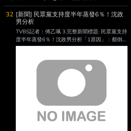
32
[新聞] 民眾黨支持度半年蒸發6％！沈政
男分析
TVBS記者：傅乙珮 3.完整新聞標題: 民眾黨支持
度半年蒸發6％！沈政男分析「1原因」：都倒向
民進黨 4.完整新聞內文: 《美麗島民調》今日公
布7月國政民調，民進黨政府面臨致癌油風波，
施政滿意度仍堅守 44.7%，與上月的43.9%相
差不大。然而對比民眾黨今年1月至5月的支持
度，卻持續下跌， 約5%。沈政男分析，這與創
黨主席柯文哲一審宣判重刑有關，並推測支持者
皆倒向民進黨 。 對比《美麗島民調》今年1月與
5月的國政民調顯示，民眾黨整體支持度從
12.1%下降至 7.1%。此外，民進黨期間的支持
度稍微上升。