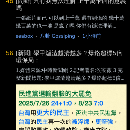
48
[問卦] 只有我無法理解 上千萬卡牌的意義
嗎
一張紙片而已 可以到上千萬 還有到億的 幾十萬
幾百萬的也一堆 是瘋了嗎 你們有辦法理解
嗎？？ 八卦？ --
seabox
·
八卦 Gossiping
·
1小時前
56
[新聞] 學甲爐渣越清越多？爆鉻超標5倍
環保局：
1.媒體來源:中時新聞網 2.記者署名:侯寀薇 3.完
整新聞標題: 學甲爐渣越清越多？爆鉻超標5倍
環保局：116年4月底前全面清除 4.完整新聞內
文: 台南市議員蔡育輝於８月４日偕同台南市環
保局會勘並進行土壤檢測。（蔡育輝議員提供
） 台南學甲爐渣案一審雖已宣判，但去化問題
卻演變成大風暴！市議員蔡育輝8月3日質詢痛
批堆置7、8年的爐渣竟「越清越多」，堆成5公