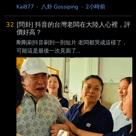
09:16 ETtoday記者田暐瑋／綜合報導 周杰倫近
Kai877
·
八卦 Gossiping
·
2小時前
日被陸網瘋傳有私生子，在網上引發軒然大波，
知名狗仔卓偉近日聲稱某華語樂壇 三字天王與
32
[問卦] 抖音的台灣老闆在大陸人心裡，評
一位劉姓女子在西安共同持股一家餐飲娛樂公
價好高？
司，且發展男女關係，該女子最後 產下一名孩
剛剛刷抖音刷到一則短片 老闆都哭成這樣了，
子，消息一出，網友們將矛頭指向周杰倫，隨著
可能這是最後一次見面了
謠言越演越烈，杰威爾稍早發出 嚴正聲明反擊
https://i.mopix.cc/UIAGob.jpg 台灣老闆要回去所
傳言。 大陸知名狗仔卓偉日前爆料某三字華語
有員工都不捨 https://i.mopix.cc/l2OCxm.jpg
天王有私生子，未點名是誰，但提供了「西安開
https://i.mopix.cc/NZFPnG.jpg
公司 」以及「同年同月同日退股
https://i.mopix.cc/sNkCNH.jpg
https://i.mopix.cc/gOzgdz.jpg
https://i.mopix.cc/q9M9yw.jpg
https://i.mopix.cc/sOlXNN.j