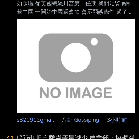
如題啦 從美國總統川普第一任期 就開始貿易制
裁中國 一開始中國還會怕 會示弱談條件 過了十
年 現在中國科技發展 也沒有比較慢 還能用稀土
反制 關稅制裁也打不疼 這表示啥 還有新招嗎 卦
--
s820912gmail
·
八卦 Gossiping
·
3小時前
41
[新聞] 坦言雞蛋產量減少 農業部：協調蛋