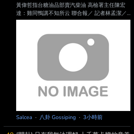
黃偉哲指台糖油品部賣汽柴油 高檢署主任陳宏
適逢關聖帝君聖誕，廠區預計於明（6）日下午1
達：雞同鴨講不知所云 聯合報／ 記者林孟潔／
時邀請布袋戲團進場演出，祈求施工平 安順
台北即時報導 中聯致癌油事件不斷延燒，台灣
利。對此，民俗專家廖大乙表示，工地搭棚演戲
糖業公司被揭露5月知悉苯駢芘超標卻未通報，
除了替神明祝壽，也有安撫地方無形眾 生的民
台南市長 黃偉哲訪查台糖油品事業部，酸賣的
俗意涵。 曾挖出4500
是「汽柴油」而非食用油。台灣高等檢察署主任
檢察 官陳宏達今再度表示，台糖通報問題真正
的爭點並不在「油品事業部」，整起事件的核心
在「台糖公司是否依法負有通報義務」。 陳宏
達指出，外界質疑的是，台糖是否早已知悉原料
油有食品安全風險？是否依食品安全 相關法令
及地方自治條例履行通報義務？是否延誤通報主
管
Salcea
·
八卦 Gossiping
·
3小時前