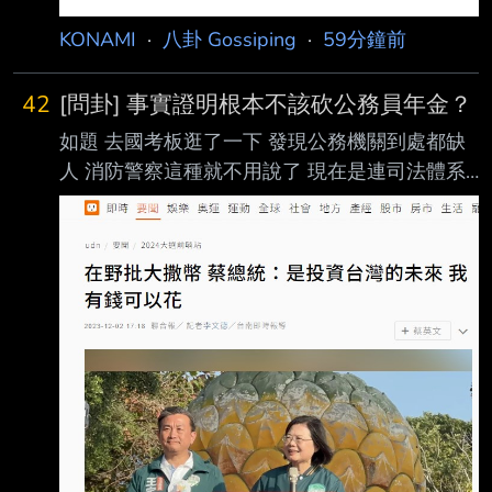
KONAMI
·
八卦 Gossiping
·
59分鐘前
42
[問卦] 事實證明根本不該砍公務員年金？
如題 去國考板逛了一下 發現公務機關到處都缺
人 消防警察這種就不用說了 現在是連司法體系
也開始爆開 是不是證明公務員退休金不該砍 都
沒人願意待了 還把福利刪掉，問題是不是更
大？ 有沒有八卦？ -- 非洲一堆窮國家也還能運
作啊 但你想變成那樣嗎？ 另案討論沒差 但不加
錢反而扣錢誘因不就更小了嗎？ 其中一個因素
啊 其他都很爛，連最後的福利也不給 那不是更
慘嗎？ 已經砍了快十年了 公務員報考人數連年
下滑耶= = 事實不就證明砍退休金對公務體系沒
幫助嗎