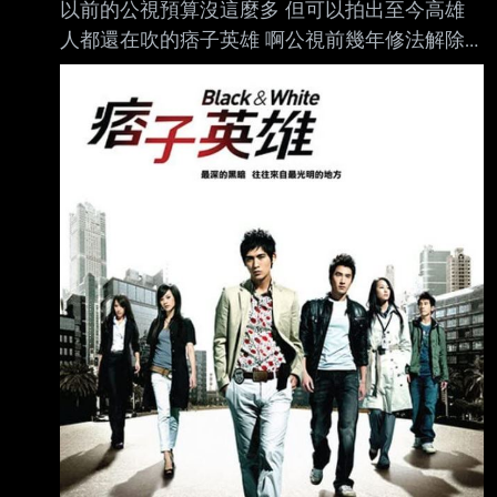
以前的公視預算沒這麼多 但可以拍出至今高雄
人都還在吹的痞子英雄 啊公視前幾年修法解除9
億天花板之後 繳出來的作品不是廢死 同志 就是
罵某K 不砍你預算砍什麼？ 為啥以前公視可以拍
痞子英雄 現在就是拍零日攻擊這種水準的宣教
片？ ---- Sent from BePTT on my Google Pixel
7 --