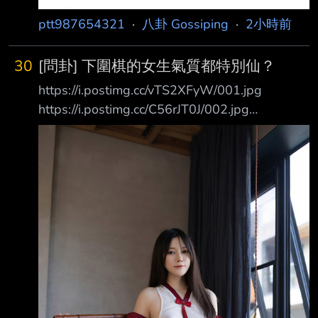
談及同樣面臨司法案 件，民眾黨創黨主席柯文
ptt987654321
·
八卦 Gossiping
·
2小時前
哲嘲諷說，自己無法跟「賴清德乾爹」吳乃仁相
比。 酸「不能跟吳乃仁」比 柯文哲：他貪國
家、我是支持者捐的 柯文哲表示，不能跟吳乃
30
[問卦] 下圍棋的女生氣質都特別仙？
仁比，吳乃仁是賴清德用政治生命保證他清白
https://i.postimg.cc/vTS2XFyW/001.jpg
的，
https://i.postimg.cc/C56rJT0J/002.jpg
https://i.postimg.cc/9XxkcT97/003.jpg
https://i.postimg.cc/tCwmxj24/004.jpg
https://i.postimg.cc/d0mWpTFS/005.jpg
https://i.postimg.cc/tgtrwVb8/006.jpg
https://i.postimg.cc/mrNdJF