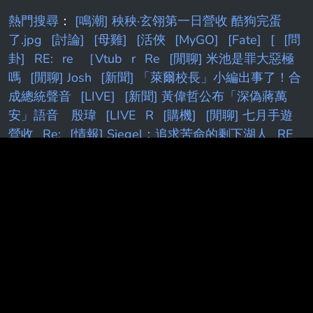
友看了直呼辛苦。 放火原先只是將相機忘在澎
湖民宿，他4日在IG發影片「我的Dji pocket 4p
熱門搜尋
：
[鳴潮] 秧秧·玄翎第一日營收 酷狗完蛋
被澎湖民宿當 做垃圾丟掉的後續」，他表示自
了.jpg
[討論]
[母雞]
[活俠
[MyGO]
[Fate]
[
[問
己有跟清潔隊的人聯繫，對方幫
卦]
RE:
re
［Vtub
r
Re
[閒聊] 米池是罪大惡極
嗎
[閒聊] Josh
[新聞] 「萊爾校長」小編出事了！合
成總統聲音
[LIVE]
[新聞] 黃偉哲公布「深偽蔣萬
安」語音 殷瑋
[LIVE
R
[購機]
[閒聊] 七月手遊
營收
Re:
[情報] Siegel：追求苦命的剩下湖人
RE
[棕色]
[活俠]
[閒聊] 蔚藍檔案 營收 6月第21名 5月
第40名
7
[Live]
[新聞] 美點名「月之暗面」竊取技
術 指控「蒸餾
[花邊] LBJ談何時意識到自己能超越
MJ
[新聞] 藍營AI深偽賴清德影片 民進黨：假冒元首
[holo]
Ko
[live]
[Holo]
[Vtub]
[討論] [
[新聞]
「萊爾校長」作者竟遭警方敲門關切 朱立立倫：傷害
民主
K
[黑特]
[vtub]
[閒聊] 終末地基建這次算簡
化...嗎?
[情報
[26夏]
[蔚藍]新舊
R:
[討論] [V
kobe
[FGO
[BGD]
[鳴潮]
[開戰]
快訊／
[無職]