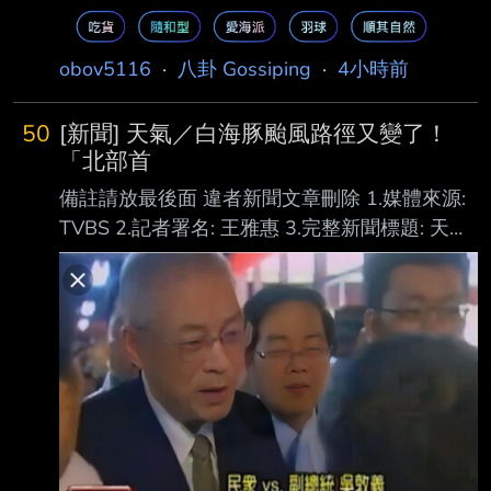
obov5116
·
八卦 Gossiping
·
4小時前
50
[新聞] 天氣／白海豚颱風路徑又變了！
「北部首
備註請放最後面 違者新聞文章刪除 1.媒體來源:
TVBS 2.記者署名: 王雅惠 3.完整新聞標題: 天氣
／白海豚颱風路徑又變了！「北部首當其衝」
風雨最猛時刻曝 4.完整新聞內文: 天氣／白海豚
颱風路徑又變了！「北部首當其衝」 風雨最猛
時刻曝 編輯：王雅惠 發佈時間：2026.08.06
07:30 最後更新時間：2026.08.06 07:30 白海
豚颱風路徑又變了！（圖／氣象署） 父親節泡
湯了！目前有三颱共存，包括「白海豚」、昨
（5）日生成的「昌鴻」以及「鯨 魚」。氣象專