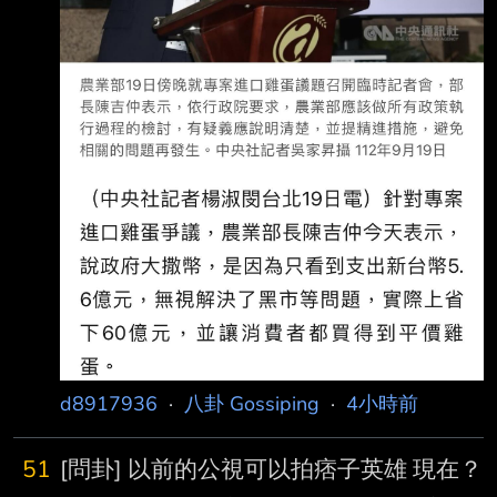
d8917936
·
八卦 Gossiping
·
4小時前
51
[問卦] 以前的公視可以拍痞子英雄 現在？