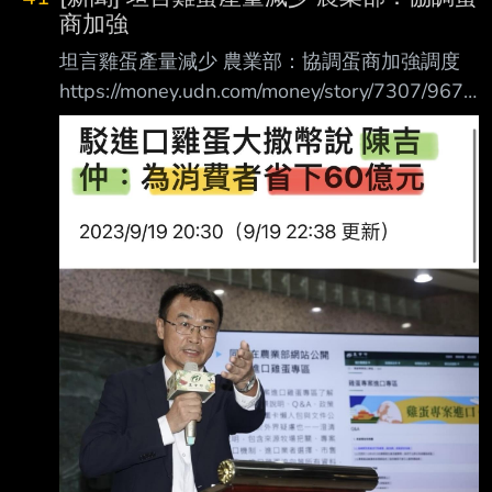
商加強
坦言雞蛋產量減少 農業部：協調蛋商加強調度
https://money.udn.com/money/story/7307/9673
611?from=edn_newestlist_rank 2026/08/06
01:11:18 聯合報 記者李柏澔／台北即時報導 農
業5日表示，受到高溫氣候、產能調節及飼料價
格等多重因素影響，近期雞蛋產量確實 有所減
少，但整體市場供需及價格仍在合理波動範圍
內；對於部分地區出現短缺現象，農 業部已責
成生產端落實飼養管理，同時協調蛋商加強調度
作業，確保供應穩定。 農業部表示，已責