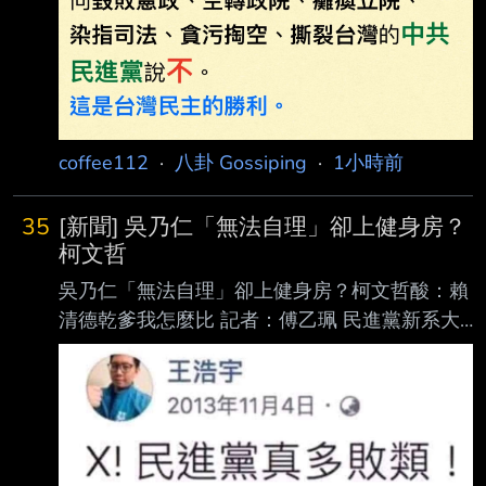
尺高山，115年6月更驗出致癌重金屬超標5
倍，質疑市府暗中放水。4日蔡會同環保局至現
場採樣，環保局承諾要求業者於116年4月 30日
前全面清除完
coffee112
·
八卦 Gossiping
·
1小時前
35
[新聞] 吳乃仁「無法自理」卻上健身房？
柯文哲
吳乃仁「無法自理」卻上健身房？柯文哲酸：賴
清德乾爹我怎麼比 記者：傅乙珮 民進黨新系大
老吳乃仁拖欠台糖1.7億元後，僅被管收12天就
因台糖撤回聲請而獲釋，法 院表示吳自稱罹患
帕金森氏症。吳乃仁近日遭爆料，看似身體無
礙，並乘坐豪車前往健身 房運動，對此，民進
黨立法院黨團幹事長莊瑞雄則認為「不衝突」。