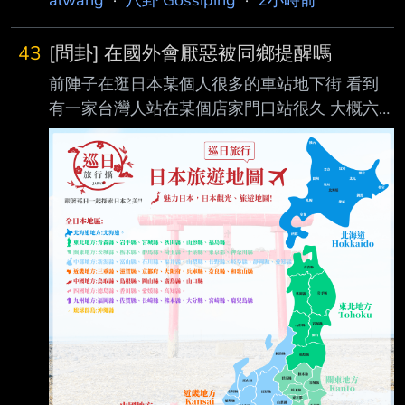
43
[問卦] 在國外會厭惡被同鄉提醒嗎
前陣子在逛日本某個人很多的車站地下街 看到
有一家台灣人站在某個店家門口站很久 大概六
七個人帶很多行李 擋到店家門口某一區商品區
觀察發現已經被好幾組路人瞪了 所以上前提醒
但是對方被講好像很難過 有辯解說有買東西為
什麼不能在那邊等人 我覺得他們繼續站著很可
能會被攻擊性強的沒耐心繞過去的人撞 有帶幼
兒 被撞下去不得了 因為一看站很久就知道是外
國人 走過去聽發音像台灣人我才提醒的 如果是
其他國的我才不想惹事 請問大家到日本旅遊會
厭惡被同鄉提醒嗎？覺得玩得開心突然被說教很
掃興？ 還是會覺得同鄉幫著日本人欺負自己