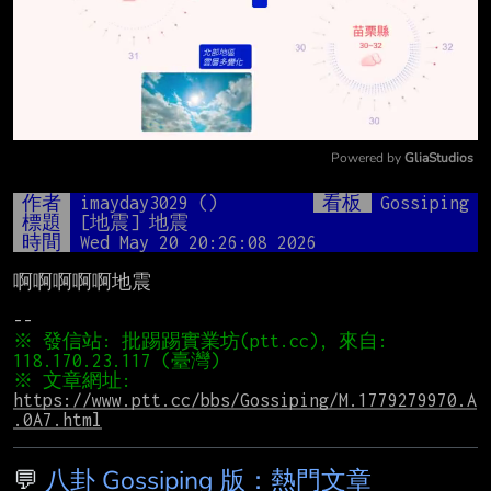
Powered by 
GliaStudios
Mute
作者
imayday3029 ()
看板
Gossiping
標題
[地震] 地震
時間
Wed May 20 20:26:08 2026
啊啊啊啊啊地震

※ 發信站: 批踢踢實業坊(ptt.cc), 來自: 
※ 文章網址: 
https://www.ptt.cc/bbs/Gossiping/M.1779279970.A
.0A7.html
💬
八卦 Gossiping 版：熱門文章