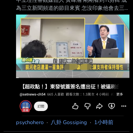
中立理性客觀媒體人 黃暐瀚 剛剛看到Yt剪輯 成
為三立新聞頻道的節目來賓 怎沒印象他會去三
立上節目 卦？ https://i.imgur.com/buD5I5y.jpeg
--
psychohero
·
八卦 Gossiping
·
1小時前