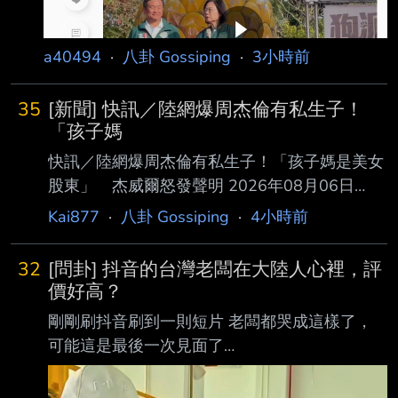
a40494
·
八卦 Gossiping
·
3小時前
35
[新聞] 快訊／陸網爆周杰倫有私生子！
「孩子媽
快訊／陸網爆周杰倫有私生子！「孩子媽是美女
股東」 杰威爾怒發聲明 2026年08月06日
09:16 ETtoday記者田暐瑋／綜合報導 周杰倫近
Kai877
·
八卦 Gossiping
·
4小時前
日被陸網瘋傳有私生子，在網上引發軒然大波，
知名狗仔卓偉近日聲稱某華語樂壇 三字天王與
32
[問卦] 抖音的台灣老闆在大陸人心裡，評
一位劉姓女子在西安共同持股一家餐飲娛樂公
價好高？
司，且發展男女關係，該女子最後 產下一名孩
剛剛刷抖音刷到一則短片 老闆都哭成這樣了，
子，消息一出，網友們將矛頭指向周杰倫，隨著
可能這是最後一次見面了
謠言越演越烈，杰威爾稍早發出 嚴正聲明反擊
https://i.mopix.cc/UIAGob.jpg 台灣老闆要回去所
傳言。 大陸知名狗仔卓偉日前爆料某三字華語
有員工都不捨 https://i.mopix.cc/l2OCxm.jpg