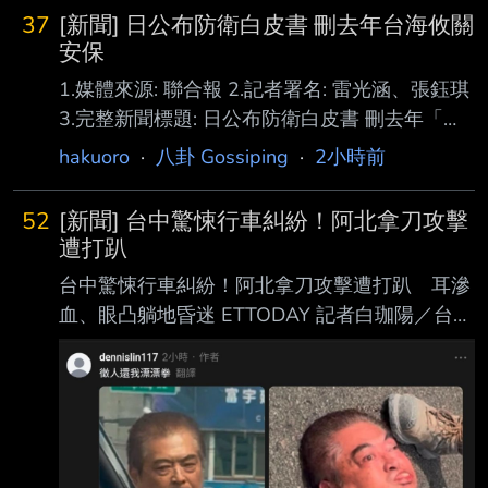
37
[新聞] 日公布防衛白皮書 刪去年台海攸關
安保
1.媒體來源: 聯合報 2.記者署名: 雷光涵、張鈺琪
3.完整新聞標題: 日公布防衛白皮書 刪去年「台
海攸關安保」 4.完整新聞內文: 日本防衛省四日
hakuoro
·
八卦 Gossiping
·
2小時前
公布「二○二六年版防衛白皮書」，提到共軍航
艦在太平洋的活動不斷擴大 ，中國大陸的相關
52
[新聞] 台中驚悚行車糾紛！阿北拿刀攻擊
軍事活動是「嚴重關切事項與空前大的戰略挑
遭打趴
戰」。對於台海情勢，今年 版刪除「攸關日本
台中驚悚行車糾紛！阿北拿刀攻擊遭打趴 耳滲
安保」等字句，僅保留「台海情勢穩定對國際社
血、眼凸躺地昏迷 ETTODAY 記者白珈陽／台中
會穩定很重要」。 該白皮書寫道，鑒於日本周
報導 台中市北屯區中清路今天（6日）上午發生
邊的安保環境愈來愈嚴峻，日方將持續依託日美
一起行車糾紛，爭執過程中68歲李姓男子持摺
同盟，同時深化 和志同道合國家的安保合作，
疊刀攻擊35歲葉姓男子，造成葉男手部割傷，而
強化嚇阻力。 日本防衛大
葉也不甘示弱予以反擊，將李打趴在地， 有民
眾拍下李男倒地情形，李耳朵滲血、眼神失焦，