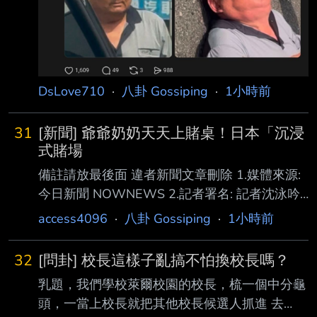
口部也吐出血沫，驚悚畫面引起大量 網友熱
議。 影片顯示，發生糾紛後，李男走向葉男車
旁叫囂，並試圖將駕駛座內的葉男拉下車，造成
整輛廂型車不斷晃動，李還有疑似揮拳動作；另
一段畫面，李男已經倒地不省人事，葉
DsLove710
·
八卦 Gossiping
·
1小時前
31
[新聞] 爺爺奶奶天天上賭桌！日本「沉浸
式賭場
備註請放最後面 違者新聞文章刪除 1.媒體來源:
今日新聞 NOWNEWS 2.記者署名: 記者沈泳吟/
綜合報導 3.完整新聞標題: 爺爺奶奶天天上賭
access4096
·
八卦 Gossiping
·
1小時前
桌！日本「沉浸式賭場」安養院 93％長者更快
樂 4.完整新聞內文: 誰說長照中心只能像「老人
32
[問卦] 校長這樣子亂搞不怕換校長嗎？
版的托兒所」？日本一間日間照護中心「Day
乳題，我們學校萊爾校園的校長，梳一個中分龜
Service Las Vega s」，主打「沉浸式賭場」風
頭，一當上校長就把其他校長候選人抓進 去
格，引入麻將、百家樂、柏青哥、德州撲克等各