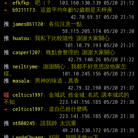
→ 
efkfkp
: 吧（？
→ 
b9211173
: 這篇平均年齡52歲都是天枰座
推 
james861120
: 各位注意一點
推 
huatou
: 我私下比較隨性 謝謝大家關心
推 
casper1207
: 晚點會整理的 謝謝大家關心
推 
neiltryme
: 謝謝關心，我都不好意思說他家怎
樣。
推 
masala
: 男神的味道，真香
噓 
celtics1997
: 金城武 姓金城 名武 講本城武的
不知
→ 
celtics1997
: 道自己姓什麼嗎
推 
nt880245
: 說我帥 太沉重
推 
LandaChuang
: 好啦，我明天收一下