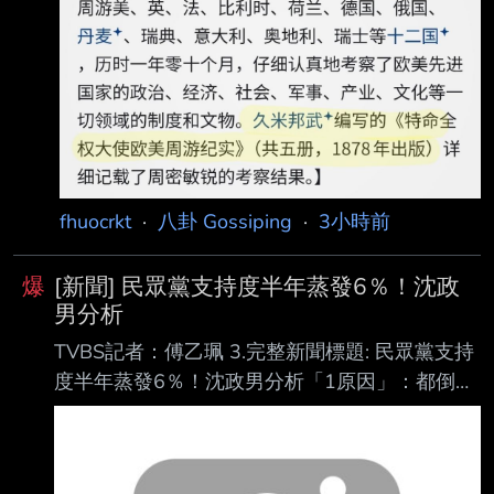
fhuocrkt
·
八卦 Gossiping
·
3小時前
爆
[新聞] 民眾黨支持度半年蒸發6％！沈政
男分析
TVBS記者：傅乙珮 3.完整新聞標題: 民眾黨支持
度半年蒸發6％！沈政男分析「1原因」：都倒向
民進黨 4.完整新聞內文: 《美麗島民調》今日公
布7月國政民調，民進黨政府面臨致癌油風波，
施政滿意度仍堅守 44.7%，與上月的43.9%相差