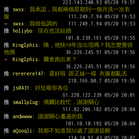
推 
swxx
: 我承認，我都兩個星期到一個月洗一次衣
服
→ 
swxx
: 我很低調的
推 
holiybo
: 現在也沒結婚
推 
KingIphis
: 咦，他快10年沒出現嗎？我怎麼覺得
他偶
→ 
KingIphis
: 爾會跑出來？
推 
rererere147
: 還好啦 跟正妹一樣 衣服都亂丟
推 
js0431
: 好扯喔你各位
推 
smallplug
: 偶爾比較忙，謝謝關心
推 
andwwww
: 謝謝關心邋遢的我
推 
aQsoqli
: 我都不知道我52歲了謝謝提醒