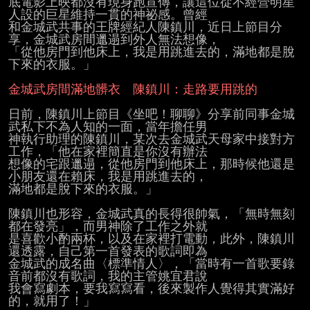
底電影上映都沒有現身跑宣傳，讓這位從不經營明星
人設的巨星維持一貫的神祕感。曾經

和金城武共事的王牌經紀人陳鎮川，近日上節目分
享，金城武房間邋遢到外人無法想像，

「從他房門到他床上，我是用跳進去的，滿地都是脫
下來的衣服。」

金城武房間滿地髒衣　陳鎮川：走路要用跳的
日前，陳鎮川上節目《坐吧！聊聊》分享前同事金城
武私下不為人知的一面，當年擔任男

神執行助理的陳鎮川，某次去金城武天母家中接對方
工作，「他在家裡簡直是你沒有辦法

想像的宅跟邋遢，從他房門到他床上，那時候他還是
小朋友還在賴床，我是用跳進去的，

滿地都是脫下來的衣服。」

陳鎮川也形容，金城武真的長得很帥氣，「無時無刻
都在發亮」，而男神除了工作之外就

是喜歡小酌兩杯，以及在家裡打電動，此外，陳鎮川
還透露，自己第一首發表的歌詞即為

金城武的成名曲〈標準情人〉，「當時有一首歌要錄
音前都沒有歌詞，我的主管姚宜君說

我會寫劇本，要我寫寫看，後來製作人覺得其實滿好
的，就用了！」
