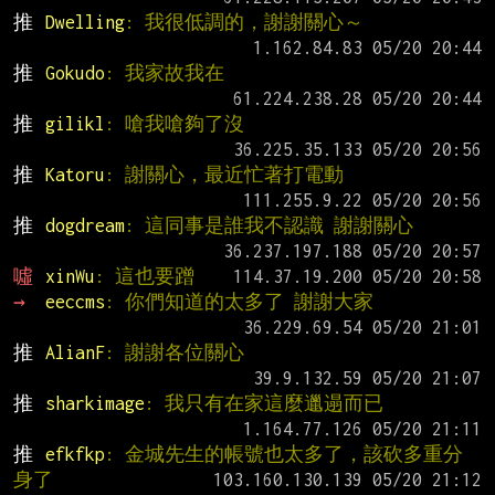
推 
Dwelling
: 我很低調的，謝謝關心～
推 
Gokudo
: 我家故我在
推 
gilikl
: 嗆我嗆夠了沒
推 
Katoru
: 謝關心，最近忙著打電動
推 
dogdream
: 這同事是誰我不認識 謝謝關心
噓 
xinWu
: 這也要蹭
→ 
eeccms
: 你們知道的太多了 謝謝大家
推 
AlianF
: 謝謝各位關心
推 
sharkimage
: 我只有在家這麼邋遢而已
推 
efkfkp
: 金城先生的帳號也太多了，該砍多重分
身了