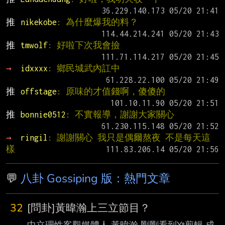
推 
nikekobe
: 為什麼爆我的料？
推 
tmwolf
: 好啦下次我會撿
→ 
idxxxx
: 鄉民城武內訌中
推 
offstage
: 原味的才值錢啊，傻傻的
推 
bonnie0512
: 不實報導，謝謝大家關心
→ 
ringil
: 謝謝關心 我只是偶爾熬夜 不是每天這
樣
💬
八卦 Gossiping 版：熱門文章
32
[問卦]黃暐瀚上三立節目？