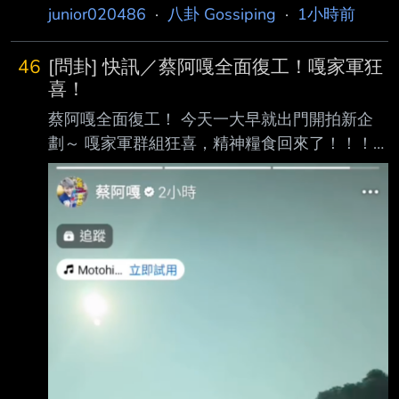
關，然後餵全校老師學生喝毒油，校務會議通過
式賭博遊戲， 讓爺爺奶奶們同樂一場。驚人的
junior020486
·
八卦 Gossiping
·
1小時前
的規定，他想執行就執行，不想執行就 不副
是，光是接受三個月的照護，就有近93％長者表
署，我們學校校長這樣子亂搞，不怕下次換校長
示「更快樂 」，顛覆外界對傳統養老院
46
[問卦] 快訊／蔡阿嘎全面復工！嘎家軍狂
出大事嗎？有沒有八卦？ -- 美國校長說萊爾校
喜！
長想搞獨立，叫萊爾校長惦惦欸，還說萊爾校園
蔡阿嘎全面復工！ 今天一大早就出門開拍新企
偷了美國學校的晶片生 意
劃～ 嘎家軍群組狂喜，精神糧食回來了！！！
https://i.imgur.com/1e8dgAA.png
https://i.imgur.com/tXkL82N.png 反正數百萬粉
絲只要有10%繼續支持，一樣爽賺下間房！ 反
正台灣人很健忘，下個月就沒人討論啦！讚啦！
--