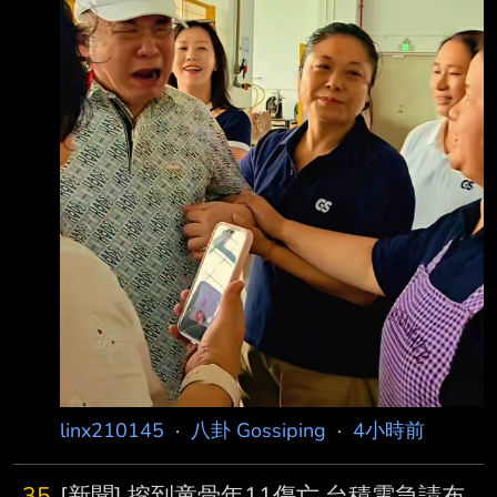
天王有私生子，未點名是誰，但提供了「西安開
https://i.mopix.cc/NZFPnG.jpg
公司 」以及「同年同月同日退股
https://i.mopix.cc/sNkCNH.jpg
https://i.mopix.cc/gOzgdz.jpg
https://i.mopix.cc/q9M9yw.jpg
https://i.mopix.cc/sOlXNN.j
linx210145
·
八卦 Gossiping
·
4小時前
35
[新聞] 挖到童骨年11傷亡 台積電急請布