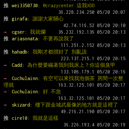
推 
wei3350730
: @crazycenter 這我XDD
推 
girafa
: 謝謝大家關心
→ 
cgser
: 我就爛
推 
ariasonata
: 不要再說我了
推 
hahadb
: 我剛才都摺好了 別亂說
→ 
Cadd
: 為什麼要瞞著我到我床上？你這個臭甲
→ 
Cuchulainn
: 有空可以來找我泡個茶 房間一次整
理就
→ 
Cuchulainn
: 好 不急
→ 
skizard
: 樓下跟金城武最像的地方就是這裡了
推 
cire10
: 我就是這樣