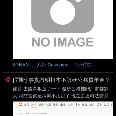
不大。然而對比民眾黨今年1月至5月的支持度，
卻持續下跌， 約5%。沈政男分析，這與創黨主
席柯文哲一審宣判重刑有關，並推測支持者皆倒
向民進黨 。 對比《美麗島民調》今年1月與5月
的國政民調顯示，民眾黨整體支持度從12.1%下
降至 7.1%。此外，民進黨期間的支持度稍微上
升。
KONAMI
·
八卦 Gossiping
·
2小時前
爆
[問卦] 事實證明根本不該砍公務員年金？
如題 去國考板逛了一下 發現公務機關到處都缺
人 消防警察這種就不用說了 現在是連司法體系
也開始爆開 是不是證明公務員退休金不該砍 都
沒人願意待了 還把福利刪掉，問題是不是更大？