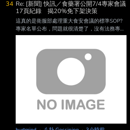
34
Re: [新聞] 快訊／食藥署公開7/4專家會議
17頁紀錄 揭20%免下架決策
這真的是衛服部處理重大食安會議的標準SOP?
專家名單公布，問題就很清楚了，沒有法務專家
與會... 處理重大食安違法問題，一群人只討論最
底線的科學數數字計算出來的標準值，完全忘記
自己是衛服部要依據食安法來依法行政的身分，
還是石崇良跟姜志剛自己可以對法規做背書? 這
一群專家就算不是法律專家，邏輯也是挺好的，
有毒原料有什麼關係，只要稀釋後就沒事了，因
為執行上有困難，所以就不要為難業者了，請業
者自主評估下架。 《食品安全衛生管理法》第
15 條第 1 項第 3 款 「食品或食品添加物有下列
情形之一者，不得製造、
hurtmind
·
八卦 Gossiping
·
3小時前