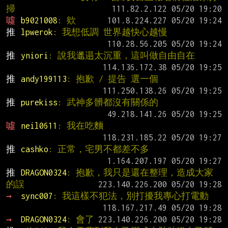
掃
噓 
b9021008
: 欸
推 
lpwerok
: 我想低調 世界越快心越慢
推 
yniori
: 說我邋遢太沉重，這叫做自由自在
推 
andy199113
: 抱歉 / 提告 選一個
推 
purekiss
: 武神多髒都沒有關係的
噓 
neil0611
: 我在吃麵
推 
cashko
: 正常，宅男不都差不多
推 
DRAGON0324
: 抱歉，我只是還在整理，造成大家
的誤
→ 
sync007
: 我這樣不犯法，別打擾我專心打電動
→ 
DRAGON0324
: 會了