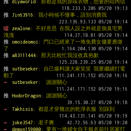
推 
diyaworld
: 那都是我的原味衣物，想要的站內信
推 
Jin63916
: 我小時候不懂事，請別消費我
噓 
zealone
: 不好意思 在我人設之外就是個臭宅男
洩洩
推 
omoideomoi
: 門口已經來了一堆免費女傭要應徵
了
推 
a83111444
: 那天比較忙我沒收真抱歉
推 
sutbeseker
: 自己爆料讓大家笑笑 我要繼續打電
動了
→ 
sutbeseker
:  謝謝關心
推 
HodorDragon
: 謝謝關心
→ 
Takhisis
: 都是才穿幾次的乾淨衣服 別踩到
→ 
joke3547
: 老子爽
→ 
demon159000
: 要有一堆婦女自主報名前往居家打