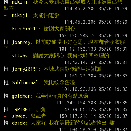
推 
mikiji
: 我今天夢到我自己變成大肚腩嫌自己體
型不
→ 
mikiji
: 太能拍電影
→ 
FiveSix911
: 謝謝大家關心
推 
joanrey
: 以前較邋遢不好意思, 現在都會收衣服
了~
→ 
vltw5v
: 謝謝大家關心 我會找時間整理的
推 
jerry20151
: 本城武喜歡低調生活謝謝
推 
Subliminal
: 我比較念舊啦
推 
goldhan
: 我年輕時真的有點邋遢
推 
IRPT001
: 加魚
→ 
shwkz
: 鬼武者
推 
dbjdx
: 大家好 我在等最新的鬼武者推出 雖