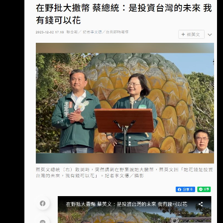
有沒有八卦？ -- 非洲一堆窮國家也還能運作啊
但你想變成那樣嗎？ 另案討論沒差 但不加錢反
而扣錢誘因不就更小了嗎？ 其中一個因素啊 其
他都很爛，連最後的福利也不給 那不是更慘嗎？
已經砍了快十年了 公務員報考人數連年下滑耶=
= 事實不就證明砍退休金對公務體系沒幫助嗎