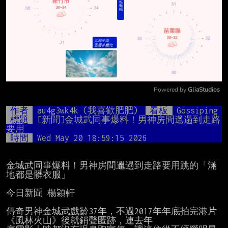
Powered by 
GliaStudios
Mute
作者
au4g3wk4k (我喜歡肥肥)
看板
Gossiping
標題
[新聞]金城武同事爆料！男神房間邋遢到走路
要用 
時間
Wed May 20 18:59:15 2026
金城武同事爆料！男神房間邋遢到走路要用跳的「滿
地都是髒衣服」

今日新聞 楊穎軒

傳奇男神金城武戲齡37年，不過2017年年底拍完港片
《風林火山》後就銷聲匿跡，連去年
