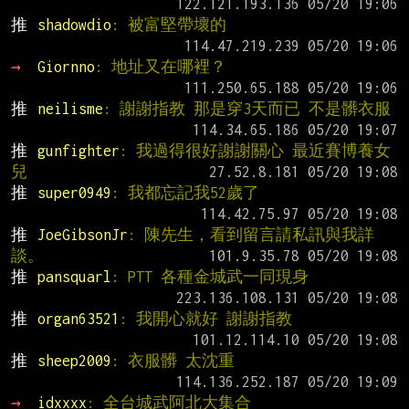
推 
shadowdio
: 被富堅帶壞的
→ 
Giornno
: 地址又在哪裡？
推 
neilisme
: 謝謝指教 那是穿3天而已 不是髒衣服
推 
gunfighter
: 我過得很好謝謝關心 最近賽博養女
兒
推 
super0949
: 我都忘記我52歲了
推 
JoeGibsonJr
: 陳先生，看到留言請私訊與我詳
談。
推 
pansquarl
: PTT 各種金城武一同現身
推 
organ63521
: 我開心就好 謝謝指教
推 
sheep2009
: 衣服髒 太沈重
→ 
idxxxx
: 全台城武阿北大集合