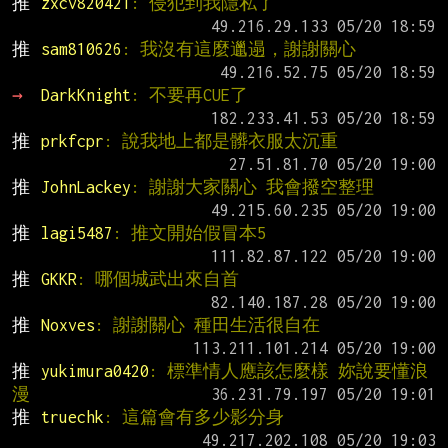
推 
zxcv820421
: 侵犯到我隱私了
推 
sam810626
: 我沒有這麼邋遢，謝謝關心
→ 
DarkKnight
: 不要再CUE了
推 
prkfcpr
: 說我地上都是髒衣服太沉重
推 
JohnLackey
: 謝謝大家關心 我會撥空整理
推 
lagi5487
: 推文開始假冒本5
推 
GKKR
: 哪個城武出來自首
推 
Noxves
: 謝謝關心 種田生活很自在
推 
yukimura0420
: 標準情人應該怎麼樣 妳說要懂浪
漫
推 
truechk
: 這篇會有多少影分身