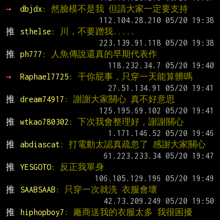
→ 
dbjdx
: 然臉模不是我 但請大家一定要支持
推 
sthelse
: 川，不要蹭我.....
推 
ph777
: 人魚傳說還真的早期代表作
→ 
Raphael7725
: 干你屁事，只穿一天能算髒嗎
推 
dream74917
: 謝謝大家關心 真不好意思
推 
wtkao780302
: 下次我會整理好，謝謝關心
推 
abdiascat
: 打電動太認真疏忽了 感謝大家關心
推 
YESGOTO
: 反正我單身
推 
SAABSAAB
: 只穿一次就洗 衣服會壞
推 
hiphopboy7
: 廠商送我的衣服太多 我很困擾