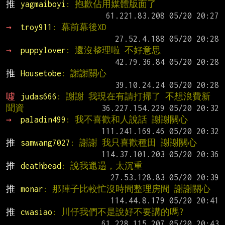
推 
yagmaiboyi
: 抱歉佔用媒體版面了
→ 
troy911
: 幕前幕後XD
→ 
puppylover
: 還沒整理啦 不好意思
推 
Housetobe
: 謝謝關心
噓 
judas666
: 謝謝 我現在有請打掃了 不想浪費新
聞資
→ 
paladin499
: 我不喜歡和人說話 謝謝關心
推 
samwang7027
: 謝謝 我只喜歡種田 謝謝關心
推 
deathbead
: 說我邋遢，太沉重
推 
monar
: 那陣子比較忙沒時間整理房間 謝謝關心
推 
cwasiao
: 川仔我們不是說好不要講的嗎?