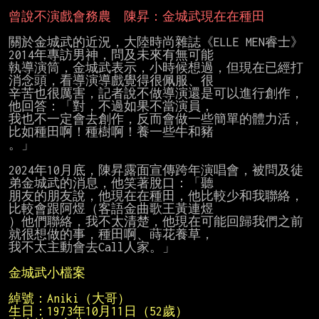
曾說不演戲會務農　陳昇：金城武現在在種田
關於金城武的近況，大陸時尚雜誌《ELLE MEN睿士》
2014年專訪男神，問及未來有無可能

執導演筒，金城武表示，小時候想過，但現在已經打
消念頭，看導演導戲覺得很佩服、很

辛苦也很厲害，記者說不做導演還是可以進行創作，
他回答：「對，不過如果不當演員，

我也不一定會去創作，反而會做一些簡單的體力活，
比如種田啊！種樹啊！養一些牛和豬

。」

2024年10月底，陳昇露面宣傳跨年演唱會，被問及徒
弟金城武的消息，他笑著脫口：「聽

朋友的朋友說，他現在在種田，他比較少和我聯絡，
比較會跟阿煜（客語金曲歌王黃連煜

）他們聯絡，我不太清楚，他現在可能回歸我們之前
就很想做的事，種田啊、蒔花養草，

我不太主動會去Call人家。」
