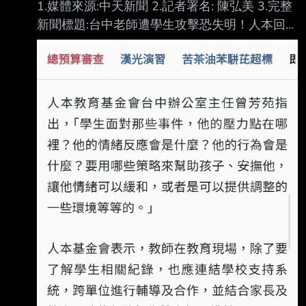
1.媒體來源:中天新聞 2.記者署名: 陳弘美 3.完整
新聞標題:台中老師遭學生攻擊恐失明！人本回應
全網炸鍋轟：講啥風涼話 4.完整新聞內文: 台中
一所國中教師遭學生攻擊重傷恐失明。對此，人
本教育基金會台中辦公室表示，老師應 去了解
學生面對那些事的壓力點和情緒反應，找出策略
來幫孩子。此說法一出，再度引爆網 友對人本
的不滿，怒轟人本這樣會講，就去當老師，不要
專講風涼話，站著說話不腰疼。 台中市一所國
中於8月5日發生嚴重校園暴力事件，一名具有情
緒障礙身分的國一學生，在暑 期科學營課程中
情緒失控，持折斷的掃把柄