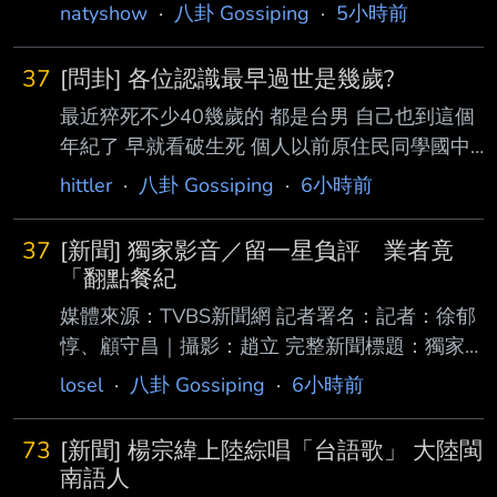
要去打兩劑 不久後得了兩次顏面神經失調 (不曉
natyshow
·
八卦 Gossiping
·
5小時前
得是不是疫苗的關係) 卻也因此沒有打到mRNA
的疫苗 不知道是因禍得福還是塞翁失馬 後面也
37
[問卦] 各位認識最早過世是幾歲?
沒有補打其他品牌 也曾經確診但也康復了沒事
最近猝死不少40幾歲的 都是台男 自己也到這個
當初打AZ的大家，如今還好嗎 -- 買賣股票時 小
年紀了 早就看破生死 個人以前原住民同學國中
朋友一定不能在現場 因為.....買賣股票會有交割 -
時車禍死掉 大學同學20歲血癌併發肺炎走掉 我
-
hittler
·
八卦 Gossiping
·
6小時前
朋友說他表哥20幾歲車禍死掉 想請問各位認識
最早死掉幾歲 甚麼原因 會害怕嗎 我想找律師立
37
[新聞] 獨家影音／留一星負評 業者竟
遺囑哪天掛掉捐給慈善機構 大家會怕嗎? --
「翻點餐紀
媒體來源：TVBS新聞網 記者署名：記者：徐郁
惇、顧守昌｜攝影：趙立 完整新聞標題：獨家
影音／留一星負評 業者竟「翻點餐紀錄」 傳
losel
·
八卦 Gossiping
·
6小時前
簡訊喊告 完整新聞內文： 記者：徐郁惇、顧守
昌｜攝影：趙立｜責任編輯：新聞中心 發佈時
73
[新聞] 楊宗緯上陸綜唱「台語歌」 大陸閩
間：2026.08.08 12:45 最後更新時間：
南語人
2026.08.08 15:52 台南消費者日前透過線上點