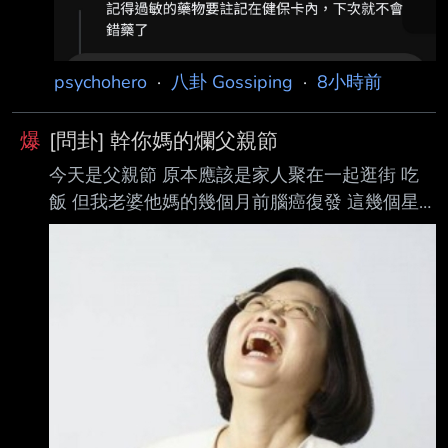
psychohero
·
八卦 Gossiping
·
8小時前
爆
[問卦] 幹你媽的爛父親節
今天是父親節 原本應該是家人聚在一起逛街 吃
飯 但我老婆他媽的幾個月前腦癌復發 這幾個星
期病情就急轉直下 一直有譫妄 認知方面的問題
越來越嚴重 手腳也沒甚麼力氣 然後我整天都被
她罵 因為她疾病的關係沒辦法控制情緒 幾天前
還自殘 幹你娘 原本以為打標靶跟做BNCT能爭取
一點時間 沒想到換來的卻是一連串的崩潰 身為
照顧者卻無能為力 內心的壓力跟挫折感真的已經
到了臨界點 今天是父親節 我沒有大餐 沒有慶祝
跟禮物 只有滿滿的無力感 這真的是我這輩子過
過史上最爛的父親節 幹你娘的人生低谷 幹 --