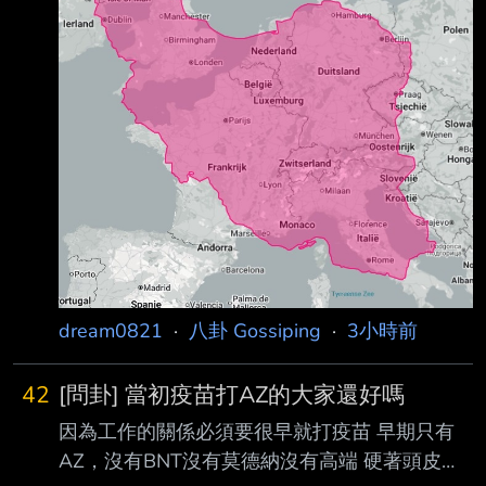
有何用 沒飯吃一樣要死 --
dream0821
·
八卦 Gossiping
·
3小時前
42
[問卦] 當初疫苗打AZ的大家還好嗎
因為工作的關係必須要很早就打疫苗 早期只有
AZ，沒有BNT沒有莫德納沒有高端 硬著頭皮也