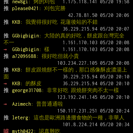
推 
new8gi
: 烤的刈包
推 
please0421
: 刈包完勝
推 
KKB
: 我覺得很好吃 花蓮後站的不錯
推 
GGbigbigin
: 大陸的真的好吃，餅皮跟台灣完全
不一
→ 
GGbigbigin
: 樣
推 
a72096688
: 很好吃但就小貴
推 
KKB
: 餅皮跟燒餅不一樣的，那口感像酥皮濃湯上
面
→ 
KKB
: 的酥皮
推 
george31708
: 非常好吃 跟燒餅夾肉不太一樣
→ 
Azimech
: 普普通通啦
推 
leterg
: 這也是歐洲路邊攤食物的一種，非華人
噓 
myth0422
: 認真難吃