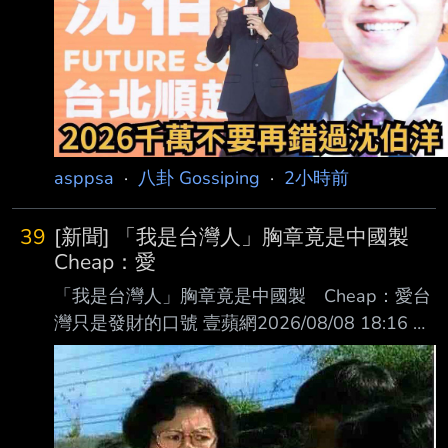
asppsa
·
八卦 Gossiping
·
2小時前
39
[新聞] 「我是台灣人」胸章竟是中國製
Cheap：愛
「我是台灣人」胸章竟是中國製 Cheap：愛台
灣只是發財的口號 壹蘋網2026/08/08 18:16 記
者 劉育良 綜合報導 【劉育良／綜合報導】台灣
遊客出國時為了避免被誤認成中國人，到日本、
韓國時可能會佩 戴「我是台灣人」胸章，然而
網紅Cheap爆料，有「我是台灣人」胸章的產地