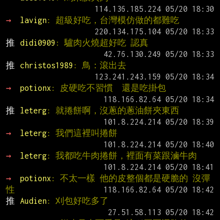
→ 
lavign
: 超級好吃，台灣模仿做的都難吃
推 
didi0909
: 驢肉火燒超好吃 認真
推 
christos1989
: 鳥：滾出去
→ 
potionx
: 皮硬吃不習慣  還是吃掛包
推 
leterg
: 就捲餅啊，沒蔥的蔥油餅夾東西
→ 
leterg
: 我們這裡叫捲餅
→ 
leterg
: 我都吃牛肉捲餅，裡面有菜跟滷牛肉
→ 
potionx
: 不太一樣 他的皮整個都是硬脆的 沒彈
性
推 
Audien
: 刈包好吃多了