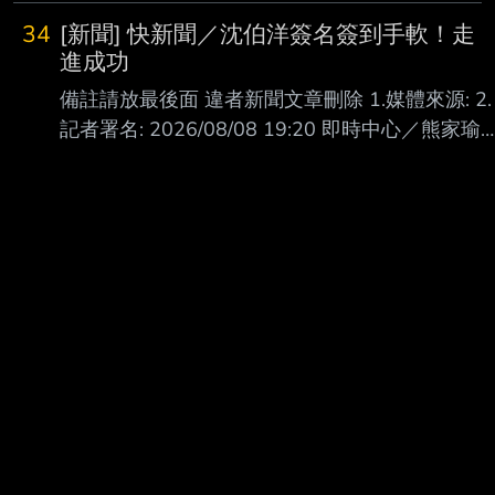
34
[新聞] 快新聞／沈伯洋簽名簽到手軟！走
進成功
備註請放最後面 違者新聞文章刪除 1.媒體來源: 2.
記者署名: 2026/08/08 19:20 即時中心／熊家瑜
報導 3.完整新聞標題: 4.完整新聞內文: 今（8）天
是父親節，民進黨台北市長參選人沈伯洋一大早
就前往台北市大安區成功市場拜 票，沿路收到許
多民眾的祝福之外，他也在社群媒體上發文，曬
出今日掃街的 「盛況」，並談起自己女兒送自己
的「父親節禮物」，直言育兒從來不是一個人的
事，他因 而期許自己，「未來能讓台北的市場更
好逛，讓台北更支持育兒」，並祝所有父親，父
親節 快樂！ 沈伯洋成功市場拜票大受歡