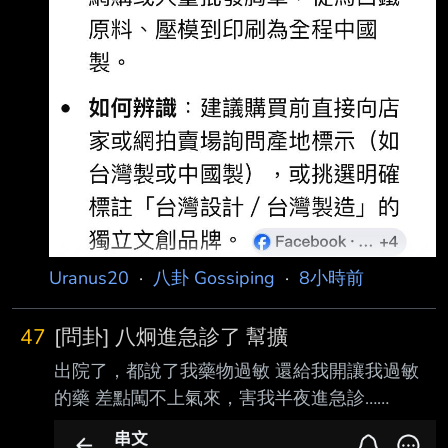
Uranus20
·
八卦 Gossiping
·
8小時前
47
[問卦] 八炯進急診了 幫擴
出院了，都說了我藥物過敏 還給我開讓我過敏
的藥 差點闖不上氣來，害我半夜進急診…
https://i.imgur.com/YVtBW8j.jpeg 八炯是中共頭