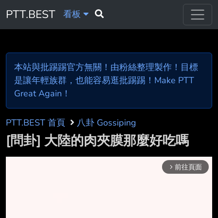
PTT.BEST
看板
本站與批踢踢官方無關！由粉絲整理製作！目標
是讓年輕族群，也能容易逛批踢踢！Make PTT
Great Again！
PTT.BEST 首頁
八卦 Gossiping
[問卦] 大陸的肉夾膜那麼好吃嗎
前往頁面
arrow_forward_ios