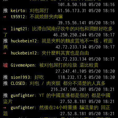
推 
keirto
: 刈包屌打
→ 
t95912
: 不就燒餅夾肉嘛
→ 
ling621
: 比滯台閩南仔吹牛的刈包和潤餅好吃多
了
推 
huckebein12
: 就是夾料的麵皮質地不一樣，裡面
爽
→ 
huckebein12
: 夾什麼料其實也是自由
噓 
GivemeApen
: 被刈包屌打的垃圾 還比較貴
推 
sion1993
: 好吃
推 
CLOSED
: 刈包 / 肉夾饃 都分不清楚的人真多
推 
gunfighter
: YT 的中國直播都是假的 都是中國
盜片
→ 
gunfighter
: 然後在24小時重播 騙流量的 回正
題