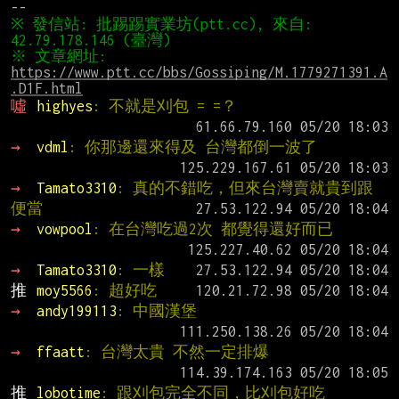
※ 發信站: 批踢踢實業坊(ptt.cc), 來自: 
※ 文章網址: 
https://www.ptt.cc/bbs/Gossiping/M.1779271391.A
.D1F.html
噓 
highyes
: 不就是刈包 = =？
→ 
vdml
: 你那邊還來得及 台灣都倒一波了
→ 
Tamato3310
: 真的不錯吃，但來台灣賣就貴到跟
便當
→ 
vowpool
: 在台灣吃過2次 都覺得還好而已
→ 
Tamato3310
: 一樣
推 
moy5566
: 超好吃
→ 
andy199113
: 中國漢堡
→ 
ffaatt
: 台灣太貴 不然一定排爆
推 
lobotime
: 跟刈包完全不同，比刈包好吃