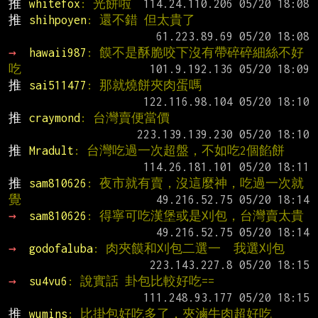
推 
whitefox
: 光餅啦
推 
shihpoyen
: 還不錯 但太貴了
→ 
hawaii987
: 饃不是酥脆咬下沒有帶碎碎細絲不好
吃
推 
sai511477
: 那就燒餅夾肉蛋嗎
推 
craymond
: 台灣賣便當價
推 
Mradult
: 台灣吃過一次超盤，不如吃2個餡餅
推 
sam810626
: 夜市就有賣，沒這麼神，吃過一次就
覺
→ 
sam810626
: 得寧可吃漢堡或是刈包，台灣賣太貴
→ 
godofaluba
: 肉夾饃和刈包二選一  我選刈包
→ 
su4vu6
: 說實話 卦包比較好吃==
推 
wumins
: 比掛包好吃多了，夾滷牛肉超好吃