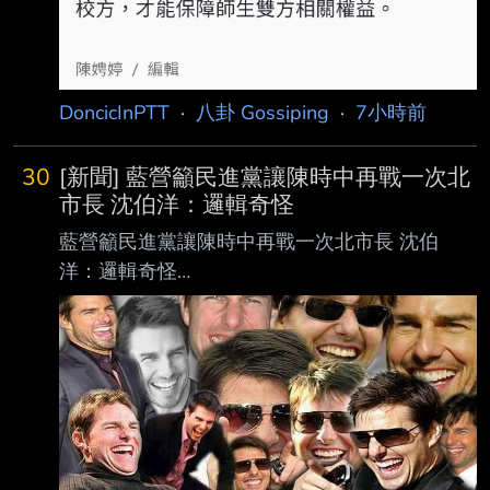
DoncicInPTT
·
八卦 Gossiping
·
7小時前
30
[新聞] 藍營籲民進黨讓陳時中再戰一次北
市長 沈伯洋：邏輯奇怪
藍營籲民進黨讓陳時中再戰一次北市長 沈伯
洋：邏輯奇怪
https://udn.com/news/story/7323/9678909
2026-08-08 12:13 聯合報／ 記者林佳彣／台
北即時報導 慈濟買疫苗遭詐騙延燒成藍綠交
鋒，財信傳媒董事長謝金河護時任衛福部長的政
委陳時中 ，點名台北市長蔣萬安發言有失公
允。民進黨台北市長參選人沈伯洋今表示，要蔣
萬安不 要轉換概念，應該就這件事情清楚說