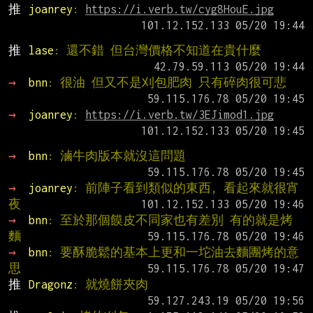
推 
joanrey
: 
https://i.verb.tw/cyg8HouE.jpg
推 
lase
: 還不錯 但台灣價格不知道在貴什麼
→ 
bnn
: 很油 但又不是刈包肥肉 只有碎肉很可悲
→ 
joanrey
: 
https://i.verb.tw/3EJimod1.jpg
→ 
bnn
: 滷牛肉版本就沒這問題
→ 
joanrey
: 前陣子看到類似的東西, 看起來就很宵
夜
→ 
bnn
: 至於那個饃皮不同家也有差別 有的就是烤
麵
→ 
bnn
: 要酥脆鬆的基本上更和一坨油去麵團烤的意
思
推 
Dragonz
: 就燒餅夾肉