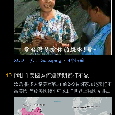
竟然是中國。 https://static-
cdn.nextapple.tw/prod/2026-
08/DCE6EEA279EBA4961C76CA0A64C9CB
F6/09 9d38740e79eb832a1b10c3ff14
XOD
·
八卦 Gossiping
·
4小時前
40
[問卦] 美國為何連伊朗都打不贏
汝題 很多人稱美軍戰力 前2-9名國家加起來打不
贏美國 等於美國幾乎可以1打世界上強國 結果碰
到個伊朗就原形畢露 光封鎖海峽 美國經濟就快
被搞垮一半 所以說什麼美軍可以1打10 根本是
笑話吧 只要全世界各國封鎖你美國經濟 你再強