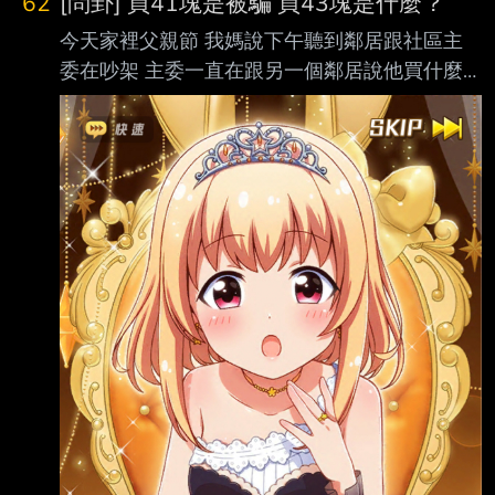
62
[問卦] 買41塊是被騙 買43塊是什麼？
今天家裡父親節 我媽說下午聽到鄰居跟社區主
委在吵架 主委一直在跟另一個鄰居說他買什麼
東西單價41塊買貴了是被騙 結果同一個東西主
委跟社區報帳卻是單價43塊 我媽本來想參戰去
質疑主委涉嫌浮報公款 結果那個主委突然說社
區誤會他要大家跟他道歉 真的有夠誇張 大家會
想揍那個主委嗎？ -- 天津蒂液