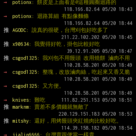
→ 
potionx
: 餅皮是上面看是@這種圓圈迴路的
→ 
potionx
: 迴路算細 有點像麵條
推 
AGODC
: 說真的很硬，台灣刈包好吃多了
推 
x90634
: 我覺得好乾，掛包比較好吃
推 
csgod1325
: 我刈包不用饅頭 改用燒餅 滷肉不用
→ 
csgod1325
: 整塊，改放滷肉絲，吃起來又香又脆
→ 
csgod1325
: 又方便。
→ 
knives
: 難吃
推 
marknm
: 賣差不多價錢就無敵了
推 
mitshy
: 還好，用烤饅頭夾紅燒肉比較好吃。
→ 
jialin6666
: 台灣賣跟便當一樣貴