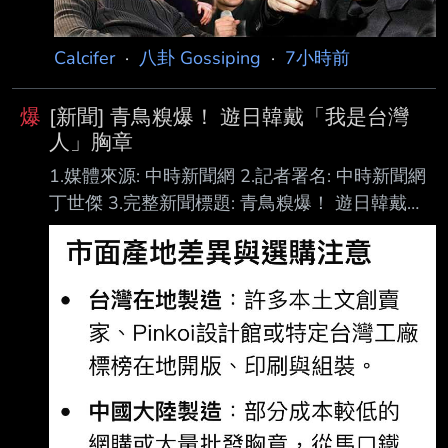
明。 沈伯洋上午到成功中繼市場拜票時表示，
蔣萬安之前說「慈濟跟陳時中，你到底要相信誰
Calcifer
·
八卦 Gossiping
·
7小時前
？」事後證明慈濟就是被害人，
爆
[新聞] 青鳥糗爆！ 遊日韓戴「我是台灣
人」胸章
1.媒體來源: 中時新聞網 2.記者署名: 中時新聞網
丁世傑 3.完整新聞標題: 青鳥糗爆！ 遊日韓戴
「我是台灣人」胸章 是大陸製 4.完整新聞內文:
南韓政府自2025年9月29日起至2026年6月30
日止，允許3人以上的大陸團體旅客得以免簽 證
入境，吸引更多陸客前往觀光，而有些到南韓旅
遊的台灣人興起別上「我是台灣人」胸 章，以示
區別。另外，「我是台灣人」胸章也有日文版，
被發現原來是大陸製！百萬網紅 Cheap笑稱，
「會不會精神分裂？」「原來愛台灣只是發財的
口號！」 南韓境內的大陸觀光客數量持續增加。