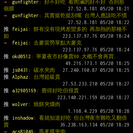
→ 
gunfighter
: 好不好吃 看肉滷的好不好 否則那
個膜
→ 
gunfighter
: 其實挺乾挺刮嘴 台灣人應該吃不慣
推 
feijai
: 餅有沒有現烤差蠻多的 再加熱的那種不
如
→ 
feijai
: 去麥當勞單點大麥克
推 
okd0512
: 寧夏夜市好像賣80.大概不會再買.
推 
js0431
: 碳水夾肉
推 
Alphaz
: 台灣超級貴
推 
a32905169
: 覺得好吃但很貴
推 
wolver
: 燒餅夾爌肉
推 
inshadow
: 看就知道好吃 但台灣夜市難吃又翻倍
賣
→ 
acs81046
: 馬來膜夾肉