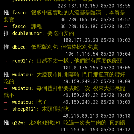
推 
fasco
: 很多中國賣吃的人流都是臨演 ，本質是
要賣
→ 
fasco
: 課程
推 
doublehumor
: 要吃西安的
推 
dblcu
: 低配版刈包 但價格比刈包貴
→ 
rex0217
: 口感不太一樣，他們餅有厚度像饅頭
推 
wudatou
: 大慶夜市剛開幕時 門口那攤真的蠻好
吃的
→ 
wudatou
: 每個禮拜都要去吃一次 後來大排長龍
就不
→ 
wudatou
: 吃了
→ 
sheep0121
: 木頭很好吃
推 
q22w
: 比刈包好吃+1 吃過一次夾牛肉的 真的讚