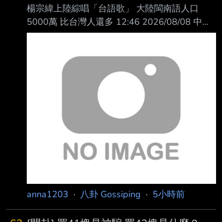
楊宗緯上陸綜唱「台語歌」 大陸閩南語人口
餐，到北區一間鹹水雞攤消費，但主觀認為店家
5000萬 比台灣人還多 12:46 2026/08/08 中時
份量少、口味 差，因此留下一星負評，沒想到
新聞網 黃朝郁
事後業者竟然透過點餐系統，詢問消費者"負評
https://images.chinatimes.com/newsphoto/202
是不是她 留的"？被消費者封鎖後，業者再透過
6-08-08/1024/20260808001788.jpg 歌手楊
系統找到消費者
宗緯（右）與大陸知名藝人岳雲鵬合唱閩南語歌
曲《歡喜就好》，引起台灣年輕人 討論。（圖
／翻攝自天賜的聲音YouTube）
https://youtu.be/xFylv8r_KPI 在民進黨政府推動
下，政府公文、官方網站等，從民國113年
anna1203
·
八卦 Gossiping
·
5小時前