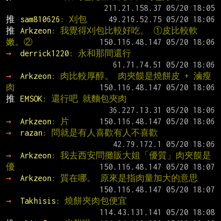
推 
sam810626
: 刈包
推 
Arkzeon
: 我覺得刈包比較好吃。 ①皮比較軟
嫩。②
→ 
derrick1220
: 永和那間還行
→ 
Arkzeon
: 肉比較厚醇。 肉夾饃是燒餅皮 + 滷瘦
肉
推 
EMSOK
: 還行吧 就麵包夾肉
→ 
Arkzeon
: 片
→ 
razan
: 問就是有人喜歡有人不喜歡
→ 
Arkzeon
: 我去西安問攤販大姐「優質」肉夾饃是
優
→ 
Arkzeon
: 質在哪。 原來是指肉量加大的意思
→ 
Takhisis
: 燒餅夾肉包便宜