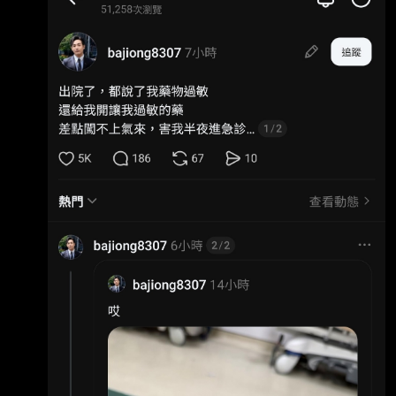
號敵人 絕對不可能誤食藥物 一定是有人故意拿
過敏藥物給八炯福食的 請有關單位一定要調查
清楚 把內部的共諜抓出來 --