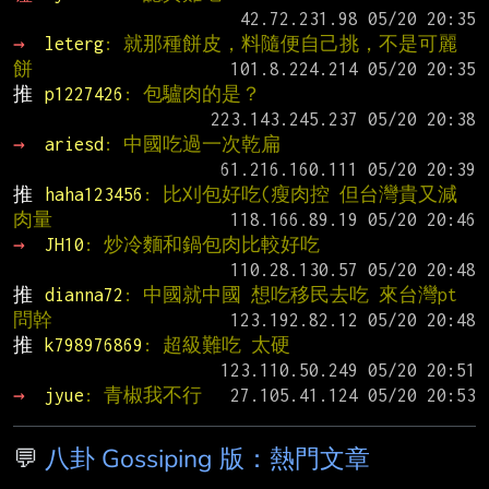
→ 
leterg
: 就那種餅皮，料隨便自己挑，不是可麗
餅
推 
p1227426
: 包驢肉的是？
→ 
ariesd
: 中國吃過一次乾扁
推 
haha123456
: 比刈包好吃(瘦肉控 但台灣貴又減
肉量
→ 
JH10
: 炒冷麵和鍋包肉比較好吃
推 
dianna72
: 中國就中國 想吃移民去吃 來台灣pt
問幹
推 
k798976869
: 超級難吃 太硬
→ 
jyue
: 青椒我不行
💬
八卦 Gossiping 版：熱門文章