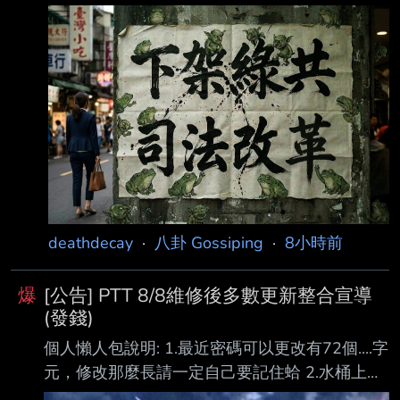
哲昨晚出席新竹市政府舉辦的活動，遭控疑違反
行政中立。柯文哲今 天說，去看煙火並順應民
眾要求合照，過程中沒有發傳單、也未穿競選背
心，沒有政治宣 傳。 柯文哲今天上午陪同黨籍
新竹市議員參選人到中央市場掃街拜票，下午則
前往新竹市眷村 博物館與民眾互動，並參觀黑
蝙蝠中隊文物陳列館，接著再出席巨城美食節。
柯文哲上午接受媒體聯訪時表示，父親柯承發過
世後，柯媽何瑞英獨自1個人在家，所以 只要有
時間就會盡量回新竹探望家人，這次在新竹市
deathdecay
·
八卦 Gossiping
·
8小時前
爆
[公告] PTT 8/8維修後多數更新整合宣導
(發錢)
個人懶人包說明: 1.最近密碼可以更改有72個....字
元，修改那麼長請一定自己要記住蛤 2.水桶上限
突破原先的2038...現在上限理論可以桶到70年，