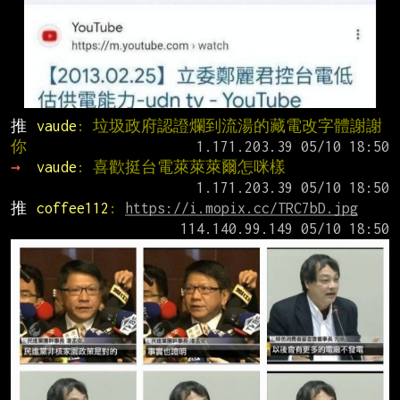
推 
vaude
: 垃圾政府認證爛到流湯的藏電改字體謝謝
你
→ 
vaude
: 喜歡挺台電萊萊萊爾怎咪樣
推 
coffee112
: 
https://i.mopix.cc/TRC7bD.jpg