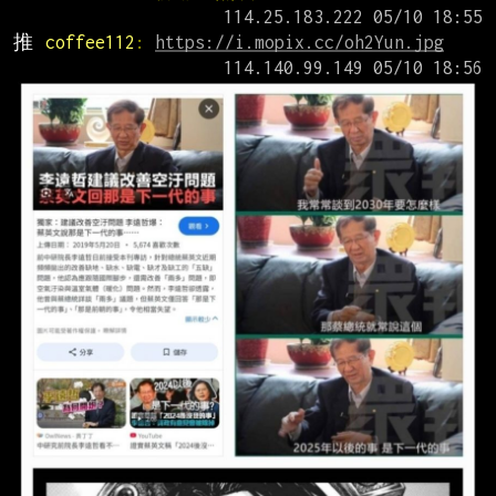
推 
coffee112
: 
https://i.mopix.cc/oh2Yun.jpg