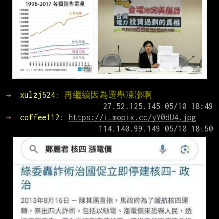
→ 
xulzj524
: 再繼續因為選舉凍漲啊
→ 
coffee112
: 
https://i.mopix.cc/yY0dU4.jpg