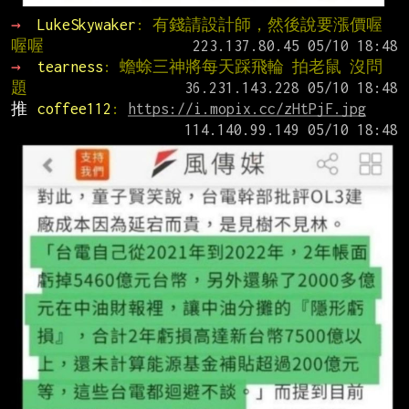
→ 
LukeSkywaker
: 有錢請設計師，然後說要漲價喔
喔喔
→ 
tearness
: 蟾蜍三神將每天踩飛輪 拍老鼠 沒問
題
推 
coffee112
: 
https://i.mopix.cc/zHtPjF.jpg