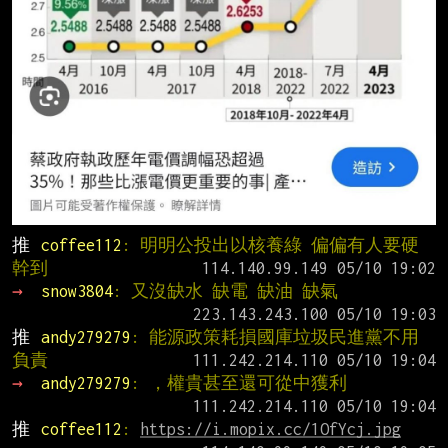
推 
coffee112
: 明明公投出以核養綠 偏偏有人要硬
幹到
→ 
snow3804
: 又沒缺水 缺電 缺油 缺氣
推 
andy279279
: 能源政策耗損國庫垃圾民進黨不用
負責
→ 
andy279279
: ，權貴甚至還可從中獲利
推 
coffee112
: 
https://i.mopix.cc/1OfYcj.jpg