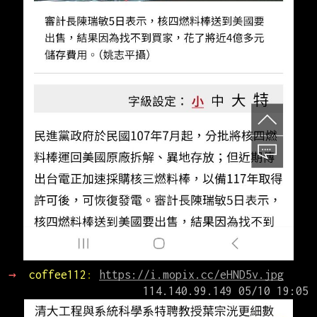
→ 
coffee112
: 
https://i.mopix.cc/eHND5v.jpg