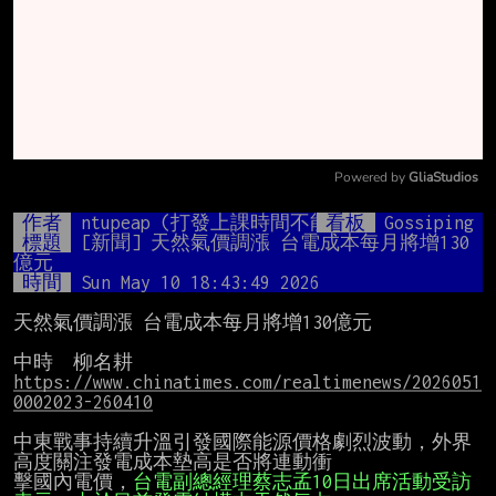
Powered by 
GliaStudios
Mute
作者
ntupeap (打發上課時間不能沒有我)
看板
Gossiping
標題
[新聞] 天然氣價調漲 台電成本每月將增130
億元 
時間
Sun May 10 18:43:49 2026
天然氣價調漲 台電成本每月將增130億元

中時  柳名耕  
https://www.chinatimes.com/realtimenews/2026051
0002023-260410
中東戰事持續升溫引發國際能源價格劇烈波動，外界
高度關注發電成本墊高是否將連動衝

擊國內電價，
台電副總經理蔡志孟10日出席活動受訪