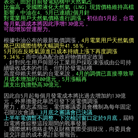
表示，由於目前發電結構中天然氣占
比偏高，受國際液化天然氣（LNG）現貨價格維持高檔
影響，中油在4、5月已連續2個月針
對電業用戶天然氣價格進行調漲，
初估自5月起，台電
每月氣源成本將因此淨增130億元，
根據中油公布的最新氣價調漲，
4月電業用戶天然氣價
格已因國際情勢大幅調升41.58％，
5月則在反映氣源進口成本持續上漲下再度調漲
9.34％；
而中油為配合政府物價穩定政策

，針對民生用戶與部分工業用戶採取凍漲或由公司持
續吸收成本的作法，但對於發電結構

高度仰賴天然氣的台電來說，
4月的調價已直接導致單
月成本增加約100億元，5月漲幅再
讓支出負擔墊高30億元。
因此自5月起每個月發電成本將比過去增加約130億
元，外界擔憂此舉恐引發下波電價調漲

壓力，蔡志孟指出，電價審議委員會機制為每年固定
召開2次會議，
3月底之審議會已決議
上半年電價暫不調整，下次檢討窗口定於9月底，
屆時
台電將會綜整這段期間的戰事發展

、國際燃料價格走勢及財務實際受損狀況，向委員會
提交詳盡的成本累計影響報告。
