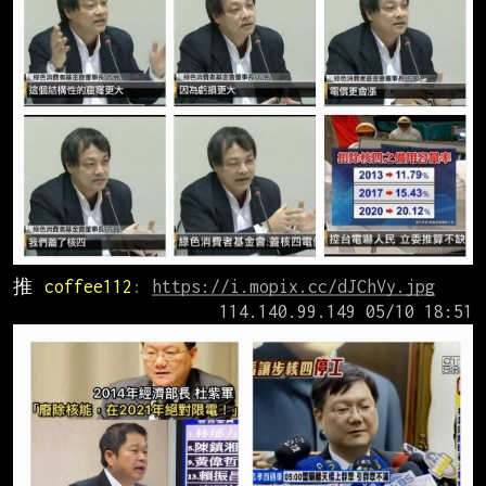
推 
coffee112
: 
https://i.mopix.cc/dJChVy.jpg