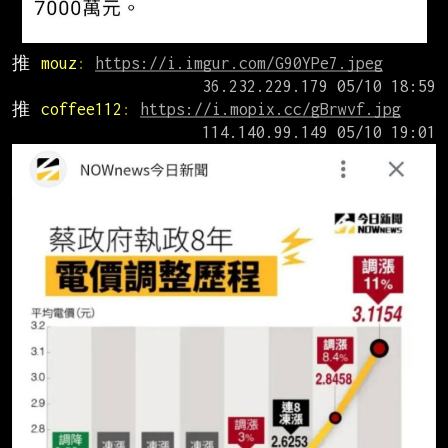
推 
mouz
: 
https://i.imgur.com/G90YPe7.jpeg
推 
coffee112
: 
https://i.mopix.cc/gBrwvf.jpg