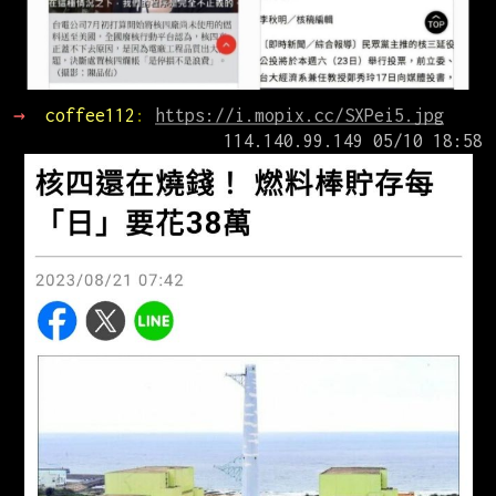
→ 
coffee112
: 
https://i.mopix.cc/SXPei5.jpg