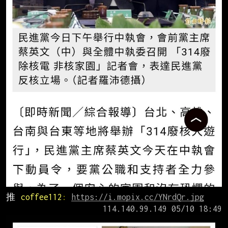
推 
coffee112
: 
https://i.mopix.cc/YNrdQr.jpg