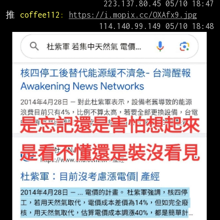
推 
coffee112
: 
https://i.mopix.cc/OXAfx9.jpg