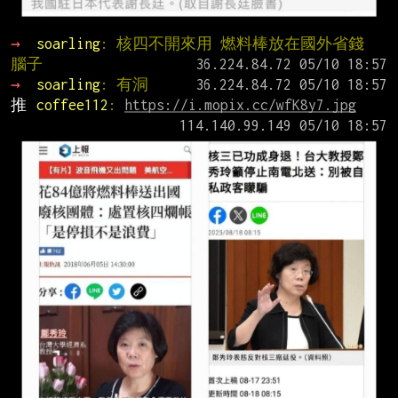
→ 
soarling
: 核四不開來用 燃料棒放在國外省錢 
腦子
→ 
soarling
: 有洞
推 
coffee112
: 
https://i.mopix.cc/wfK8y7.jpg