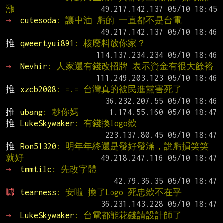
漲
→ 
cutesoda
: 讓中油 虧的 一直都不是台電
推 
qweertyui891
: 核廢料放你家？
→ 
Nevhir
: 人家還有錢改招牌 表示資金有很大餘裕
推 
xzcb2008
: =.= 台灣真的被民進黨害死了
推 
ubang
: 耖你媽
推 
LukeSkywaker
: 有錢換logo欸
推 
Ron51320
: 明年年終還是發好發滿，說虧損笑笑
就好
→ 
tmmtilc
: 先改字體
噓 
tearness
: 安啦 換了Logo 死忠欸不在乎
→ 
LukeSkywaker
: 台電都能花錢請設計師了