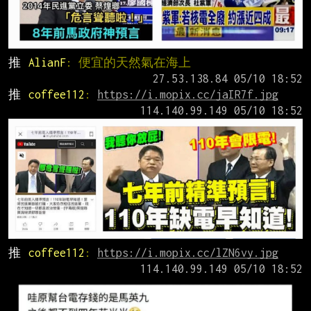
推 
AlianF
: 便宜的天然氣在海上
推 
coffee112
: 
https://i.mopix.cc/jaIR7f.jpg
推 
coffee112
: 
https://i.mopix.cc/lZN6vy.jpg