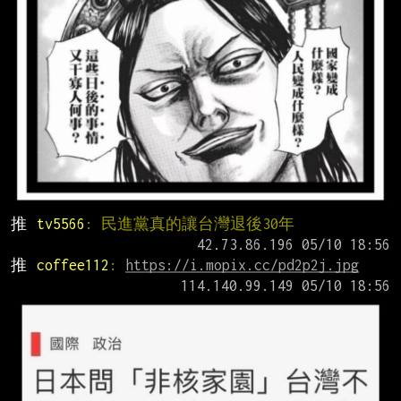
推 
tv5566
: 民進黨真的讓台灣退後30年
推 
coffee112
: 
https://i.mopix.cc/pd2p2j.jpg