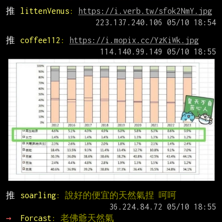
推 
littenVenus
: 
https://i.verb.tw/sfok2NmY.jpg
推 
coffee112
: 
https://i.mopix.cc/YzKiWk.jpg
推 
soarling
: 說好的便宜的天然氣捏 呵呵
→ 
Forcast
: 老佛爺天然氣