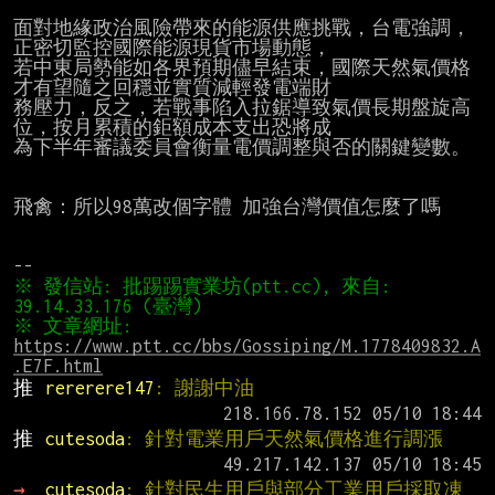
面對地緣政治風險帶來的能源供應挑戰，台電強調，
正密切監控國際能源現貨市場動態，

若中東局勢能如各界預期儘早結束，國際天然氣價格
才有望隨之回穩並實質減輕發電端財

務壓力，反之，若戰事陷入拉鋸導致氣價長期盤旋高
位，按月累積的鉅額成本支出恐將成

為下半年審議委員會衡量電價調整與否的關鍵變數。

飛禽：所以98萬改個字體 加強台灣價值怎麼了嗎

※ 發信站: 批踢踢實業坊(ptt.cc), 來自: 
※ 文章網址: 
https://www.ptt.cc/bbs/Gossiping/M.1778409832.A
.E7F.html
推 
rererere147
: 謝謝中油
推 
cutesoda
: 針對電業用戶天然氣價格進行調漲
→ 
cutesoda
: 針對民生用戶與部分工業用戶採取凍