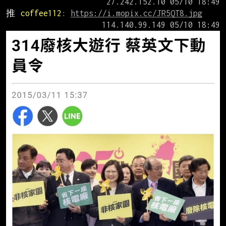
推 
coffee112
: 
https://i.mopix.cc/JR5QT8.jpg